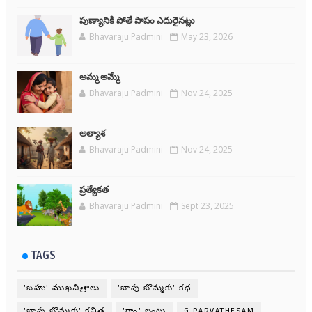
పుణ్యానికి పోతే పాపం ఎదురైనట్లు
Bhavaraju Padmini
May 23, 2026
అమ్మ అమ్మే
Bhavaraju Padmini
Nov 24, 2025
అత్యాశ
Bhavaraju Padmini
Nov 24, 2025
ప్రత్యేకత
Bhavaraju Padmini
Sept 23, 2025
TAGS
'బహు' ముఖచిత్రాలు
'బాపు బొమ్మకు' కధ
'బాపు బొమ్మకు' కవిత
'రాం' బంటు
G PARVATHESAM