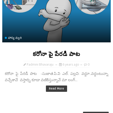
హాస్య వల్లరి
కరోనా పై పేరడీ పాట
Padmini Bhavaraju
6 years ago
0
కరోనా పై పేరడీ పాట -సుజాత.పి.వి ఎల్. పల్లవి: వద్దూ..వద్దంటున్నా
వచ్చేశావే వస్తాద్ని కూడా వణికిస్తున్నావే మా లంగ్...
Read More