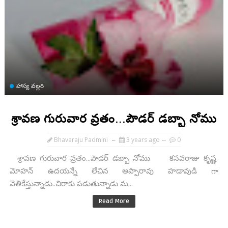
హాస్య వల్లరి
శ్రావణ గురువార వ్రతం...పౌడర్ డబ్బా నోము
Bhavaraju Padmini
3 years ago
0
శ్రావణ గురువార వ్రతం...పౌడర్ డబ్బా నోము కసవరాజు కృష్ణ
మోహన్ ఉదయన్నే లేచిన అప్పారావు హడావుడి గా
వెతికేస్తున్నాడు..చిరాకు పడుతున్నాడు మ...
Read More