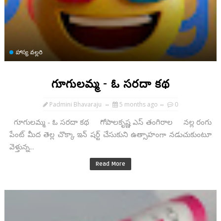
హాస్య వల్లరి
గూగులమ్మ - ఓ సరదా కథ
Padmini Bhavaraju
5 months ago
0
గూగులమ్మ - ఓ సరదా కథ గోపాలకృష్ణ ఎస్ తంగిరాల నల్ల రంగు
పేంట్ మీద తెల్ల చొక్కా ఇన్ షర్ట్ చేసుకుని ఉత్సాహంగా నడుచుకుంటూ
వెళ్తున్న...
Read More