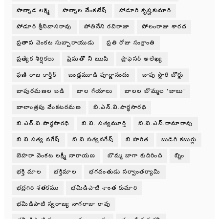
పొన్నాడ లక్ష్మి
పొన్నాల వేంకటేష్
పోడూరి కృష్ణకుమారి
పోడూరి శ్రీనివాసరావు
పోతినేని రవిరాజా
పోలంరాజు శారద
ప్రతాప వెంకట సుబ్బారాయుడు
ప్రతి రోజు సంక్రాంతి
ప్రత్యేక శీర్షికలు
ప్రేమతో నీ ఋషి
ప్రొఫెసర్ అలేఖ్య
ఫణి రాజ కార్తీక్
బండ్లమూడి పూర్ణానందం
బాపు స్టొరీ బోర్డు
బాపురమణల బడి
బాల గేయాలు
బాలల బొమ్మల 'బాబు'
బాలాంత్రపు వేంకటరమణ
బి.ఎన్.వి.పార్థసారథి
బి.ఎన్.వి.పార్ధసారధి
బి.వి. సత్యమూర్తి
బి.వి.ఎస్.రామారావు
బి.వి.సత్య నగేష్
బి.వి.సత్యనగేష్
బి.హరిత
బుడిగి కబుర్లు
బెహరా వెంకట లక్ష్మీ నారాయణ
బొమ్మ బాగా కుదిరింది
బ్నిం
భక్తి మాల
భక్తిమాల
భగవంతుడు సర్వాంతర్యామి
భద్రగిరి శతకము
భమిడిపాటి శాంత కుమారి
భమిడిపాటి స్వరాజ్య నాగరాజా రావు