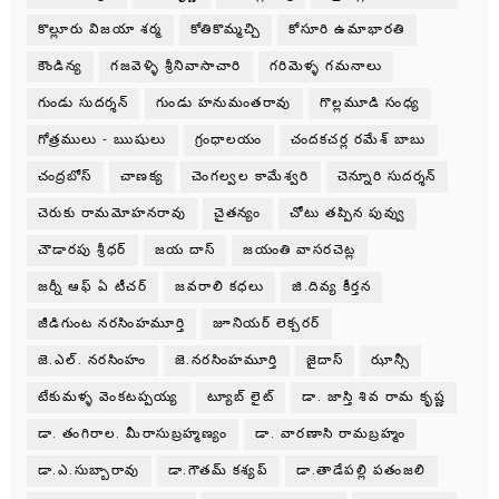
కొల్లూరు విజయా శర్మ
కోతికొమ్మచ్చి
కోసూరి ఉమాభారతి
కౌండిన్య
గజవెళ్ళి శ్రీనివాసాచారి
గరిమెళ్ళ గమనాలు
గుండు సుదర్శన్
గుండు హనుమంతరావు
గొల్లమూడి సంధ్య
గోత్రములు - ఋషులు
గ్రంధాలయం
చందకచర్ల రమేశ్ బాబు
చంద్రబోస్
చాణక్య
చెంగల్వల కామేశ్వరి
చెన్నూరి సుదర్శన్
చెరుకు రామమోహనరావు
చైతన్యం
చోటు తప్పిన పువ్వు
చౌడారపు శ్రీధర్
జయ దాస్
జయంతి వాసరచెట్ల
జర్నీ ఆఫ్ ఏ టీచర్
జవరాలి కధలు
జి.దివ్య కీర్తన
జీడిగుంట నరసింహమూర్తి
జూనియర్ లెక్చరర్
జె.ఎల్. నరసింహం
జె.నరసింహమూర్తి
జైదాస్
ఝాన్సీ
టేకుమళ్ళ వెంకటప్పయ్య
ట్యూబ్ లైట్
డా. జాస్తి శివ రామ కృష్ణ
డా. తంగిరాల. మీరాసుబ్రహ్మణ్యం
డా. వారణాసి రామబ్రహ్మం
డా.ఎ.సుబ్బారావు
డా.గౌతమ్ కశ్యప్
డా.తాడేపల్లి పతంజలి