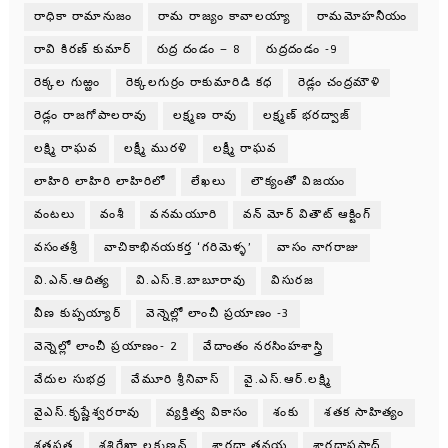
రాధికా రామానుజం
రామ రాజ్యం కావాలయ్యా
రామమోహనీయం
రావి కిరణ్ కుమార్
రుద్ర దండం – 8
రుద్రదండం -9
రెక్కల గుఱ్ఱం
రెక్కలగుర్రం రాకుమారిడి కధ
రెడ్లం చంద్రమౌళి
రెడ్లం రాజగోపాలరావు
లక్ష్మణ రావు
లక్ష్మణ్ భరద్వాజ్
లక్ష్మి రాఘవ
లక్ష్మీ మురళి
లక్ష్మీ రాఘవ
లాహిరి లాహిరి లాహిరిలో
లేఖలు
లౌక్యంతో విజయం
వంటలు
వంశీ
వనమయూరి
వన్ మోర్ వితౌట్ ఆక్టింగ్
వసంతశ్రీ
వాచికాభినయకర్త ‘గరిమెళ్ళ’
వాసం నాగరాజు
వి.ఎన్.ఆదిత్య
వి.ఎస్.కె.బాబూరావు
విసురజ
వీణ కుప్పయ్యార్
వెన్నెల్లో లాంచీ ప్రయాణం -3
వెన్నెల్లో లాంచీ ప్రయాణం- 2
వేదాంతం నరసింహశాస్త్రి
వేదుల సుభద్ర
వేమూరి శ్రీనివాస్
వై.ఎస్.ఆర్.లక్ష్మి
వైఎస్.కృష్ణేశ్వరరావు
వ్యక్తిత్వ వికాసం
శంకు
శతక సాహిత్యం
శతపత్ర
శశిరేఖా లక్ష్మణన్
శారదా తనయ
శారదాప్రసాద్