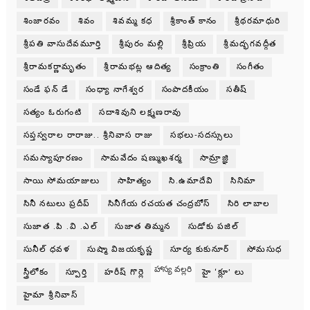
శింజారవం
శివం
శివమ్మ కధ
శ్రీకాంత్ కానం
శ్రీథరమాధురి
శ్రీపతి వాసుదేవమూర్తి
శ్రీపురం మల్లి
శ్రీప్రియ
శ్రీమద్భగవద్గీత
శ్రీరామకర్ణామృతం
శ్రీరామభట్ల ఆదిత్య
సంక్రాంతి
సంగీతం
సండే ఫన్ డే
సంధ్యా నాగేశ్వర
సంపాదకీయం
సతీష్
సత్యం ఓరుగంటి
సదాశివుని లక్ష్మణరావు
సప్తస్వరాల రారాజు.. శ్రీనివాస రాజు
సభలు-సదస్సులు
సమస్యాపూరణం
సామవేదం షణ్ముఖశర్మ
సామ్రాజ్ఞి
సాయి సోమయాజులు
సాహిత్యం
సి.ఉమాదేవి
సినిమా
సినీ నటులు ప్రదీప్
సినీగేయ రచయత చంద్రబోస్
సిరి లాబాల
సుజాత .పి .వి .ఎల్
సుజాత తిమ్మన
సుడోకు పజిల్
సునీల్ ధవళ
సుష్మా విజయకృష్ణ
సూర్య కుకునూర్
సోమసుధ
హాస్య వల్లరి
స్త్రీలోకం
స్పూర్తి
హరీష్ గొర్లె
హై ‘క్లూ’ లు
హైమా శ్రీనివాస్