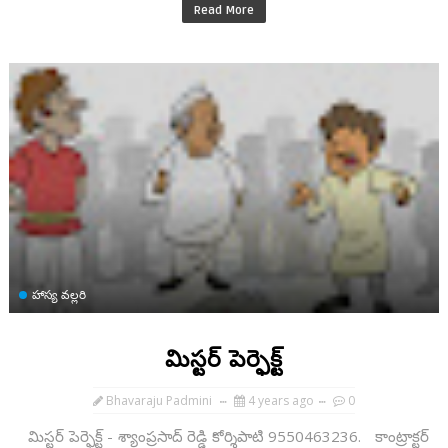
Read More
హాస్య వల్లరి
మిస్టర్ పెర్ఫెక్ట్
Bhavaraju Padmini
4 years ago
0
మిస్టర్ పెర్ఫెక్ట్ - శ్యాంప్రసాద్ రెడ్డి కోర్శిపాటి 9550463236. కాంట్రాక్టర్