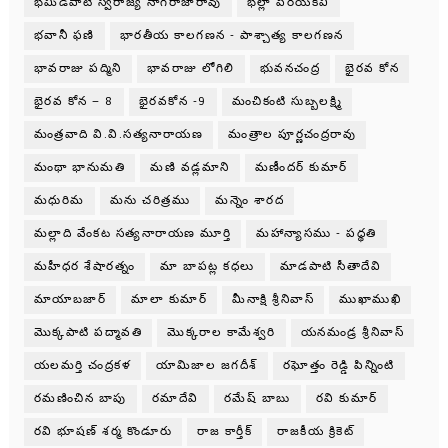
భమిడిపాటి స్వరాజ్య నాగరాజారావు
భల్లా పేరయకవి
భవానీ ఫణి
భారతీయ కాలగణన - పాశ్చాత్య కాలగణన
భావరాజు పద్మిని
భావరాజు లోగిలి
భువనచంద్ర
భైరవ కోన
భైరవ కోన – 8
భైరవకోన -9
మంచికంటి సుబ్బలక్ష్మి
మంత్రవాది వి.వి.సత్యనారాయణ
మంత్రాల పూర్ణచంద్రరావు
మంథా భానుమతి
మణి వడ్లమాని
మణీందర్ కుమార్
మధురిమ
మను చరిత్రము
మన్నెం శారద
మల్లాది వేంకట సత్యనారాయణ మూర్తి
మహాన్యాసము - పధ్ధతి
మహీధర శేషారత్నం
మా బాపట్ల కధలు
మాడపాటి సీతాదేవి
మాయాబజార్
మాలా కుమార్
మీనాక్షి శ్రీనివాస్
ముఖాముఖి
మొక్కపాటి పద్మావతి
మొక్కరాల కామేశ్వరి
యనమండ్ర శ్రీనివాస్
యలమర్తి చంద్రకళ
యామిజాల జగదీశ్
రఘోత్తం రెడ్డి పిన్నింటి
రమణించిన బాపు
రమాదేవి
రమేష్ బాబు
రవి కుమార్
రవి భూషణ్ శర్మ కొండూరు
రాజ కార్తీక్
రాజకీయ క్రికెట్