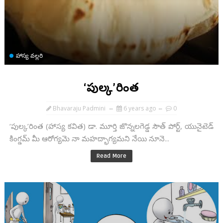
హాస్య వల్లరి
‘పుల్క’రింత
Bhavaraju Padmini
6 years ago
0
‘పుల్క’రింత (హాస్య కవిత) డా. మూర్తి జొన్నలగెడ్డ సౌత్ పోర్ట్, యునైటెడ్
కింగ్డమ్ మీ ఆరోగ్యమె నా మహద్భాగ్యమని నేయి నూనె...
Read More