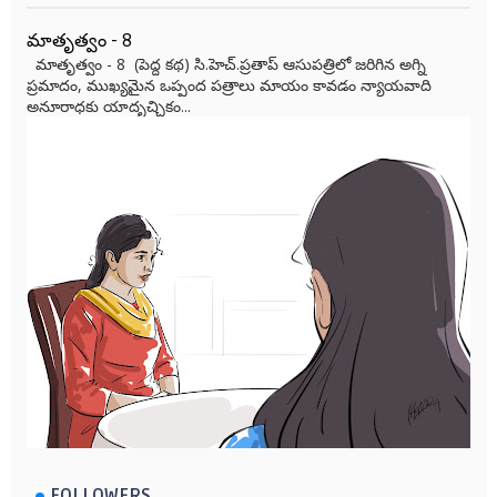
మాతృత్వం - 8
మాతృత్వం - 8 (పెద్ద కథ) సి.హెచ్.ప్రతాప్ ఆసుపత్రిలో జరిగిన అగ్ని
ప్రమాదం, ముఖ్యమైన ఒప్పంద పత్రాలు మాయం కావడం న్యాయవాది
అనూరాధకు యాదృచ్ఛికం...
FOLLOWERS