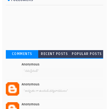
COMMENTS
RECENT POSTS
POPULAR POSTS
Anonymous
"నమస్తేనండీ"
Anonymous
"అద్భుతం గా ఉందండి.ధన్యవాదములు"
Anonymous