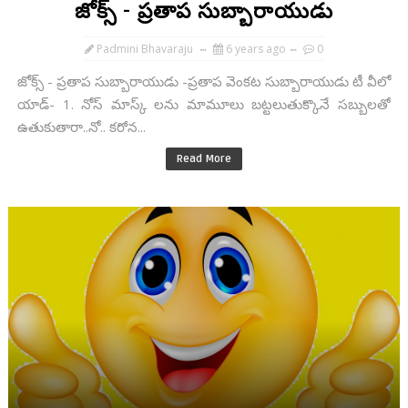
జోక్స్ - ప్రతాప సుబ్బారాయుడు
Padmini Bhavaraju
6 years ago
0
జోక్స్ - ప్రతాప సుబ్బారాయుడు -ప్రతాప వెంకట సుబ్బారాయుడు టీ వీలో
యాడ్- 1. నోస్ మాస్క్ లను మామూలు బట్టలుతుక్కొనే సబ్బులతో
ఉతుకుతారా..నో.. కరోన...
Read More