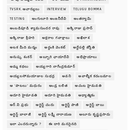
TVSRK.ఆచార్యులు
INTERVIEW
TELUGU BOMMA
TESTING
అంగులూరి అంజనీదేవి
అంతర్యామి
అంబడిపూడి శ్యామసుందర రావు
అక్కిరాజు ప్రసాద్
అక్కిరాజు శ్రీహరి
అక్షరాల గవాక్షాలు
అఖిలాశ
అటక మీది మర్మం
అద్దంకి వెంకట్
అద్దేపల్లి జ్యోతి
అనుష్క శంకర్
అబ్బూరి ఛాయాదేవి
అభిప్రాయాలు
అమ్మ కథలు
అయ్యగారి నాగేంద్రకుమార్
అయ్యలసోమయాజుల సుభద్ర
అవని
అవాల్మీక కదంబమాల
ఆ 'పాటలు' మధురం
ఆండ్ర లలిత
ఆచంట హైమవతి
ఆదూరి హైమావతి
ఆదూరి.హైమవతి
ఆధ్యాత్మికం
ఆర్.వి.ప్రభు
ఆర్టిస్ట్ చందు
ఆర్టిస్ట్ పాణి
ఆర్టిస్ట్ బాబు
ఆర్టిస్ట్ బాలాజీ
ఆర్టిస్ట్ లక్ష్మీ నారాయణ
ఆలూరు కృష్ణప్రసాదు
ఇలా ఎందరున్నారు ?
ఈ దారి మనసైనది