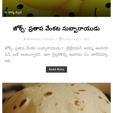
హాస్య వల్లరి
జోక్స్- ప్రతాప వేంకట సుబ్బారాయుడు
Bhavaraju Padmini
6 years ago
0
జోక్స్- ప్రతాప వేంకట సుబ్బారాయుడు 1. లైబ్రేరియన్: అమ్మా, అందరూ
ఫేస్ బుక్ అంటున్నారని, ఇలా లైబ్రరీకొచ్చి అడగడం ఏం బాలేదమ్మా,
అది...
Read More