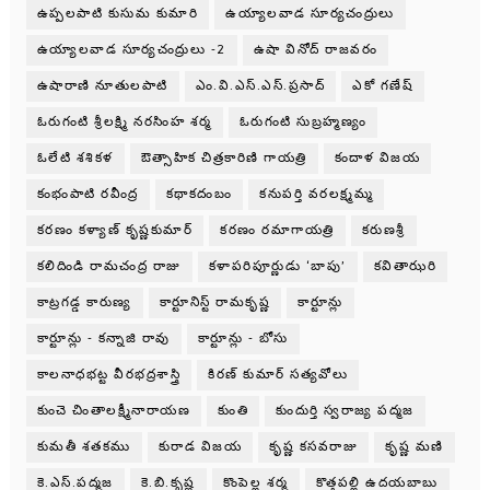
ఉప్పలపాటి కుసుమ కుమారి
ఉయ్యాలవాడ సూర్యచంద్రులు
ఉయ్యాలవాడ సూర్యచంద్రులు -2
ఉషా వినోద్ రాజవరం
ఉషారాణి నూతులపాటి
ఎం.వి.ఎస్.ఎస్.ప్రసాద్
ఎకో గణేష్
ఓరుగంటి శ్రీలక్ష్మి నరసింహ శర్మ
ఓరుగంటి సుబ్రహ్మణ్యం
ఓలేటి శశికళ
ఔత్సాహిక చిత్రకారిణి గాయత్రి
కందాళ విజయ
కంభంపాటి రవీంద్ర
కథాకదంబం
కనుపర్తి వరలక్ష్మమ్మ
కరణం కళ్యాణ్ కృష్ణకుమార్
కరణం రమాగాయత్రి
కరుణశ్రీ
కలిదిండి రామచంద్ర రాజు
కళాపరిపూర్ణుడు ‘బాపు’
కవితాఝరి
కాట్రగడ్డ కారుణ్య
కార్టూనిస్ట్ రామకృష్ణ
కార్టూన్లు
కార్టూన్లు - కన్నాజి రావు
కార్టూన్లు - బోసు
కాలనాధభట్ట వీరభద్రశాస్త్రి
కిరణ్ కుమార్ సత్యవోలు
కుంచె చింతాలక్ష్మీనారాయణ
కుంతి
కుందుర్తి స్వరాజ్య పద్మజ
కుమతీ శతకము
కురాడ విజయ
కృష్ణ కసవరాజు
కృష్ణ మణి
కె.ఎస్.పద్మజ
కె.బి.కృష్ణ
కొంపెల్ల శర్మ
కొత్తపల్లి ఉదయబాబు