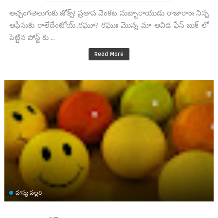
అచ్చంగతెలుగుకు జోక్స్! ప్రతాప వెంకట సుబ్బారాయుడు రాజారాంః నిన్న
ఆఫీసుకు రాలేదేంటోయ్..రఘూ? రఘుః మొన్న మా ఆవిడ ఫేస్ బుక్ లో
పెట్టిన పోస్ట్ కు ...
Read More
హాస్య వల్లరి