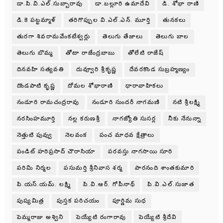
డా.పి.వి.ఎల్.సుబ్బారావు
డా.బల్లూరి ఉమాదేవి
డి. శోభా రాణి
డి.కె పట్టమ్మాళ్
తరిగొప్పుల వి.ఎల్.ఎన్. మూర్తి
తునకలు
తురగా శివరామవేంకటేశ్వర్లు
తెలుగు తేజాలు
తెలుగు బాల
తెలుగు బొమ్మ
తోటా రాజేంద్రబాబు
తోలేటి రాజేష్
దినవహి సత్యవతి
దువ్వూరి శ్రీకృష్ణ
దేవరకొండ సుబ్రహ్మణ్యం
దొండపాటి కృష్ణ
దోమల శోభారాణి
ధారావాహికలు
నండూరి రామచంద్రరావు
నండూరి సుందరీ నాగమణి
నటి శ్రీలక్ష్మి
నరసింహమూర్తి
నల్ల కరుణశ్రీ
నాగజ్యోతి సుసర్ల
నీకు నేనున్నా
నెత్తుటి పువ్వు
నెలవంక
పంచ మాధవ క్షేత్రాలు
పండిట్ హరిప్రసాద్ చౌరాసియా
పరవస్తు నాగసాయి సూరి
పరిమి నిర్మల
పసుమర్తి శ్రీనివాస శర్మ
పారనంది శాంతకుమారి
పి.యస్.యమ్. లక్ష్మి
పి.వి.ఆర్. గోపీనాథ్
పి.వి.ఎల్.సుజాత
పుష్యమిత్ర
పుస్తక పరిచయం
పూర్ణిమ సుధ
పెమ్మరాజు అశ్విని
పెయ్యేటి రంగారావు
పెయ్యేటి శ్రీదేవి