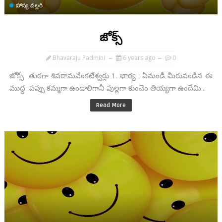
హాస్య వల్లరి
జోక్స్
Bhavaraju Padmini
6 years ago
0
జోక్స్ తురగా శివరామవేంకటేశ్వర్లు 1. భార్య : ఏమండీ మీరువండిన ఈ
ముద్ద పప్పు కమ్మగా ఉండాలిగానీ పుల్లగా కుంచెం తియ్యగా ఉందేమి...
Read More