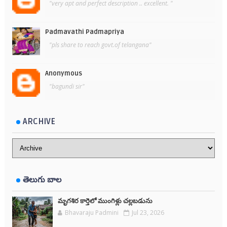
"very apt and perfect description .. excellent. "
Padmavathi Padmapriya
"pls share to reach govt.of telangana"
Anonymous
"bagundi sir"
ARCHIVE
తెలుగు బాల
మృగశిర కార్తెలో ముంగిళ్లు చల్లబడును
Bhavaraju Padmini
Jul 23, 2026