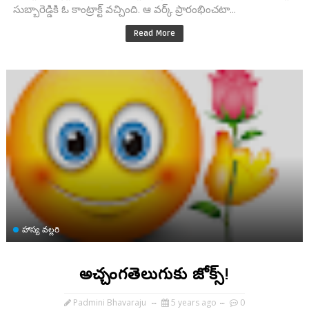
సుబ్బారెడ్డికి ఓ కాంట్రాక్ట్ వచ్చింది. ఆ వర్క్ ప్రారంభించటా...
Read More
హాస్య వల్లరి
అచ్చంగతెలుగుకు జోక్స్!
Padmini Bhavaraju
5 years ago
0