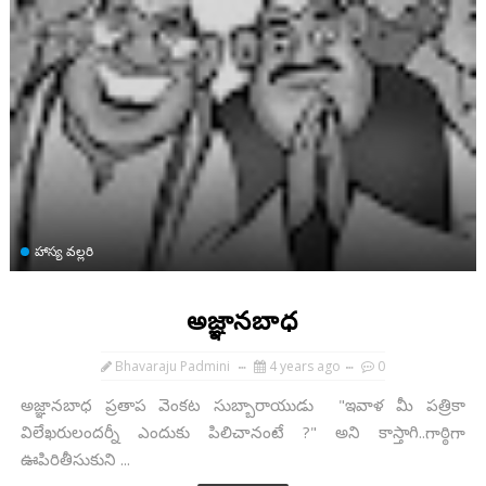
హాస్య వల్లరి
అజ్ఞానబాధ
Bhavaraju Padmini
4 years ago
0
అజ్ఞానబాధ ప్రతాప వెంకట సుబ్బారాయుడు "ఇవాళ మీ పత్రికా
విలేఖరులందర్నీ ఎందుకు పిలిచానంటే ?" అని కాస్తాగి..గాఠ్ఠిగా
ఊపిరితీసుకుని ...