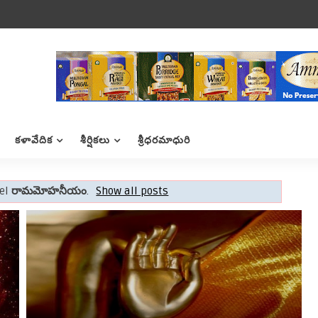
కళావేదిక
శీర్షికలు
శ్రీధరమాధురి
bel
రామమోహనీయం
.
Show all posts