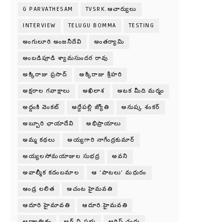
G PARVATHESAM
TVSRK.ఆచార్యులు
INTERVIEW
TELUGU BOMMA
TESTING
అంగులూరి అంజనీదేవి
అంతర్యామి
అంబడిపూడి శ్యామసుందర రావు
అక్కిరాజు ప్రసాద్
అక్కిరాజు శ్రీహరి
అక్షరాల గవాక్షాలు
అఖిలాశ
అటక మీది మర్మం
అద్దంకి వెంకట్
అద్దేపల్లి జ్యోతి
అనుష్క శంకర్
అబ్బూరి ఛాయాదేవి
అభిప్రాయాలు
అమ్మ కథలు
అయ్యగారి నాగేంద్రకుమార్
అయ్యలసోమయాజుల సుభద్ర
అవని
అవాల్మీక కదంబమాల
ఆ 'పాటలు' మధురం
ఆండ్ర లలిత
ఆచంట హైమవతి
ఆదూరి హైమావతి
ఆదూరి.హైమవతి
ఆధ్యాత్మికం
ఆర్.వి.ప్రభు
ఆర్టిస్ట్ చందు