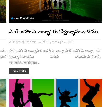
రామమోహనీయం
సారే జహాఁ సె అచ్ఛా' కు 'స్వేచ్ఛానువాదము
Bhavaraju Padmini
11 years ago
0
యము
సారే జహాఁ సె అచ్ఛాసారే జహాఁ సె అచ్ఛా సారే జహాఁ సె అచ్ఛా ' కు '
బృంద
స్వేచ్ఛానువాదము చెరుకు రామమోహనరావు
सारेजहाँसेअच्छहिंदूसिता...
Read More