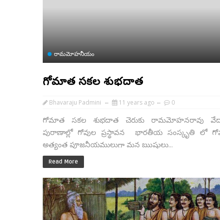
రామమోహనీయం
గోమాత సకల శుభదాత
Bhavaraju Padmini
11 years ago
0
గోమాత సకల శుభదాత చెరుకు రామమోహనరావు వేదాల
పురాణాల్లో గోవుల ప్రస్థావన భారతీయ సంస్కృతి లో గో
అత్యంత పూజనీయములుగా మన ఋషులు...
Read More