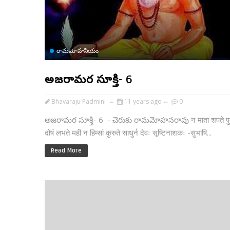
రామమోహనీయం
అజరామర సూక్తి- 6
Bhavaraju Padmini
11 years ago
0
అజరామర సూక్తి- 6 - చెరుకు రామమోహనరావు न माता शपते पुत
दोषं लभते मही न हिम्सां कुरुते साधुर्न देवः सृष्टिनाशकः -सुभाषि...
Read More