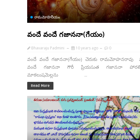
రామమోహనీయం
వందే వందే గజాననా(గేయం)
Bhavaraju Padmini
10 years ago
0
వందే వందే గజాననా(గేయం) చెరుకు రామమోహనరావు 
వందే గజాననా గౌరీ ప్రియసుత గజాననా హారతిగ
మాకలుషమెల్లను ...
Read More