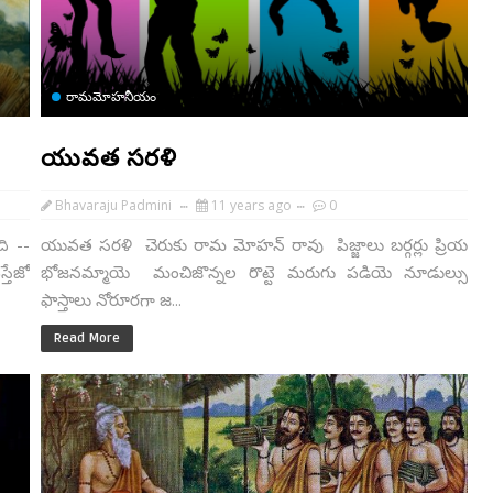
రామమోహనీయం
యువత సరళి
Bhavaraju Padmini
11 years ago
0
ి --
యువత సరళి చెరుకు రామ మోహన్ రావు పిజ్జాలు బర్గర్లు ప్రియ
తేజో
భోజనమ్మాయె మంచిజొన్నల రొట్టె మరుగు పడియె నూడుల్సు
ఫాస్తాలు నోరూరగా జ...
Read More