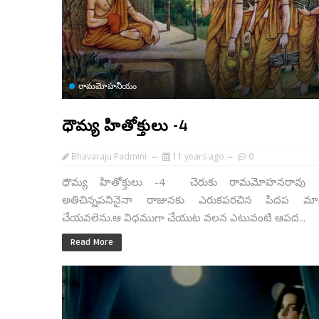
రామమోహనీయం
ధౌమ్య హితోక్తులు -4
Bhavaraju Padmini
11 years ago
0
ధౌమ్య హితోక్తులు -4 చెరుకు రామమోహనరావు
అతిచిన్నపనినైనా రాజునకు ఎరుకపరచిన పిదప మాత
చేయవలెను.ఆ విధముగా చేయుట వలన ఎటువంటి ఆపద...
Read More