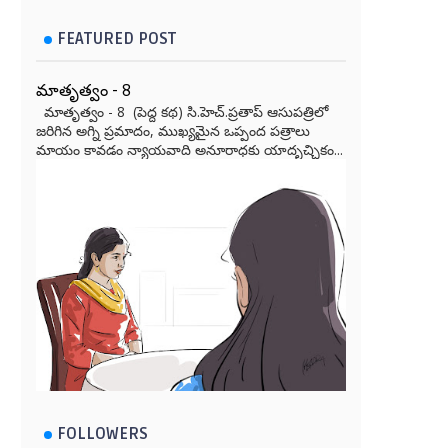
FEATURED POST
మాతృత్వం - 8
మాతృత్వం - 8 (పెద్ద కథ) సి.హెచ్.ప్రతాప్ ఆసుపత్రిలో
జరిగిన అగ్ని ప్రమాదం, ముఖ్యమైన ఒప్పంద పత్రాలు
మాయం కావడం న్యాయవాది అనూరాధకు యాదృచ్ఛికం...
FOLLOWERS