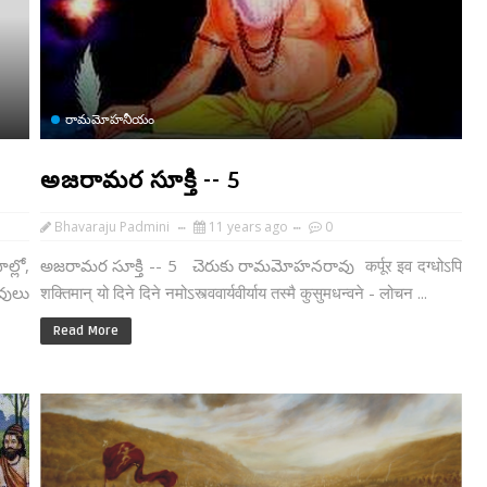
రామమోహనీయం
అజరామర సూక్తి -- 5
Bhavaraju Padmini
11 years ago
0
్లో,
అజరామర సూక్తి -- 5 చెరుకు రామమోహనరావు कर्पूर इव दग्धोऽपि
వులు
शक्तिमान् यो दिने दिने नमोऽस्त्ववार्यवीर्याय तस्मै कुसुमधन्वने - लोचन ...
Read More