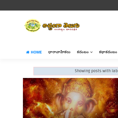
HOME
ధారావాహికలు
కదంబం
కథాకదంబం
Showing posts with la