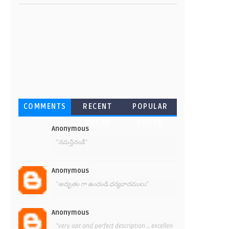
COMMENTS
RECENT
POPULAR
POSTS
POSTS
Anonymous
"నమస్తేనండీ"
Anonymous
"అద్భుతం గా ఉందండి.ధన్యవాదములు"
Anonymous
"very apt and perfect description .. excellen