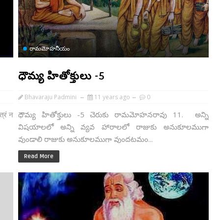
రామమోహనీయం
ధౌమ్య హితోక్తులు -5
Bhavaraju Padmini
11 years ago
0
्रं न
ధౌమ్య హితోక్తులు -5 చెరుకు రామమోహనరావు 11. అన్ని
విషయాలలో అన్ని వ్యవ హారాలలో రాజుకు అనుకూలముగా
వుండాలి రాజుకు అనుకూలముగా వుందటమం...
Read More