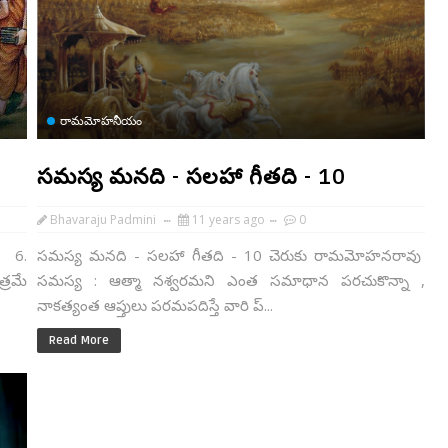
రామమోహనీయం
సమస్య మనది - సలహా గీతది - 10
Bhavaraju Padmini
11 years ago
0
 6.
సమస్య మనది - సలహా గీతది - 10 చెరుకు రామమోహనరావు
్రమే
సమస్య : ఆత్మా నశ్వరమని ఎంత సమాధాన పరచుకొన్నా ,
నాకత్యంత ఆప్తులు పరమపదిస్తే వారి ప్...
Read More