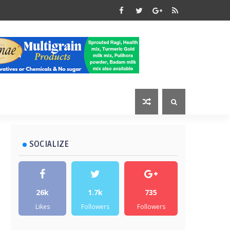
SOCIALIZE
26k
1.7k
735
Likes
Followers
Followers