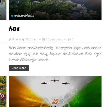
రామమోహనీయం
గీతిక
Bhavaraju Padmini
10 years ago
0
గీతిక చెరుకు రామమోహనరావు సంధ్యారుణ ప్రభలు సాగి పోవంగ
రమణీయ పుష్ప వని రమ్య దీధితుల కమనీయముగ జేయ కల్హార
విభుడు తోయజాక్షుల మగడు...
Read More