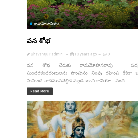
రామమోహనీయం
వన శోభ
Bhavaraju Padmini
10 years ago
0
వన శోభ చెరుకు రామమోహనరావు పద్
సుందరకందరంబులను సొంపును నింపు రహింప కేకికా 
మమంద నాదముననెల్గిడ నల్గడ బూచి కాచియా నంద...
Read More