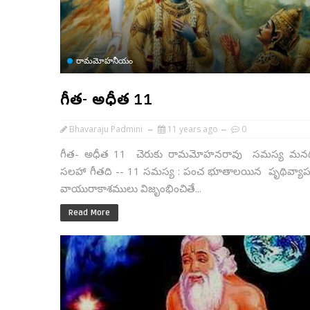
రామమోహనీయం
గీత- అధీత 11
Bhavaraju Padmini
11 years ago
0
గీత- అధీత 11 చెరుకు రామమోహనరావు సమస్య మనద
సలహా గీతది -- 11 సమస్య : పంచ భూతాలయిన పృథివ్యాపస్
వాయురాకాశములు విజృంభించితే...
Read More