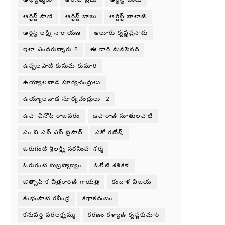
ఆర్టిస్ట్ పాణి
ఆర్టిస్ట్ బాబు
ఆర్టిస్ట్ బాలాజీ
ఆర్టిస్ట్ లక్ష్మీ నారాయణ
ఆలూరు కృష్ణప్రసాదు
ఇలా ఎందరున్నారు ?
ఈ దారి మనసైనది
ఉప్పలపాటి కుసుమ కుమారి
ఉయ్యాలవాడ సూర్యచంద్రులు
ఉయ్యాలవాడ సూర్యచంద్రులు -2
ఉషా వినోద్ రాజవరం
ఉషారాణి నూతులపాటి
ఎం.వి.ఎస్.ఎస్.ప్రసాద్
ఎకో గణేష్
ఓరుగంటి శ్రీలక్ష్మి నరసింహ శర్మ
ఓరుగంటి సుబ్రహ్మణ్యం
ఓలేటి శశికళ
ఔత్సాహిక చిత్రకారిణి గాయత్రి
కందాళ విజయ
కంభంపాటి రవీంద్ర
కథాకదంబం
కనుపర్తి వరలక్ష్మమ్మ
కరణం కళ్యాణ్ కృష్ణకుమార్