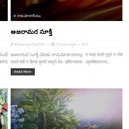
రామమోహనీయం
అజరామర సూక్తి
Bhavaraju Padmini
10 years ago
0
వందే
అజరామర సూక్తి చెరుకు రామమోహనరావు न माता शपते पुत्रं न दोषं
ొని
लभते मही न हिम्सां कुरुते साधुर्न देवः सृष्टिनाशकः -सुभाषितरत्नभा...
Read More