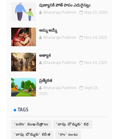
పుణ్యానికి పోతే పాపం ఎదురైనట్లు
Bhavaraju Padmini
May 23, 2026
అమ్మ అమ్మే
Bhavaraju Padmini
Nov 24, 2025
అత్యాశ
Bhavaraju Padmini
Nov 24, 2025
ప్రత్యేకత
Bhavaraju Padmini
Sept 23,
2025
TAGS
'బహు' ముఖచిత్రాలు
'బాపు బొమ్మకు' కధ
'బాపు బొమ్మకు' కవిత
'రాం' బంటు