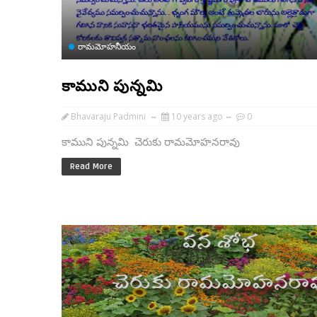
రామమోహనీయం
కాముని పున్నమి
Bhavaraju Padmini
10 years ago
0
కాముని పున్నమి చెరుకు రామమోహనరావు
Read More