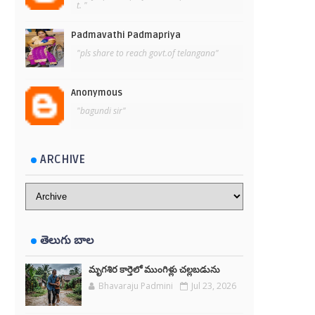
t. "
Padmavathi Padmapriya
"pls share to reach govt.of telangana"
Anonymous
"bagundi sir"
ARCHIVE
తెలుగు బాల
మృగశిర కార్తెలో ముంగిళ్లు చల్లబడును
Bhavaraju Padmini
Jul 23, 2026