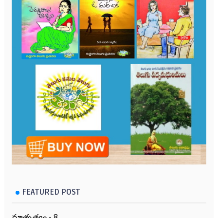
FEATURED POST
మాతృత్వం - 8