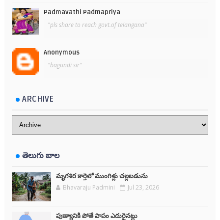
Padmavathi Padmapriya
"pls share to reach govt.of telangana"
Anonymous
"bagundi sir"
ARCHIVE
తెలుగు బాల
మృగశిర కార్తెలో ముంగిళ్లు చల్లబడును
Bhavaraju Padmini
Jul 23, 2026
పుణ్యానికి పోతే పాపం ఎదురైనట్లు