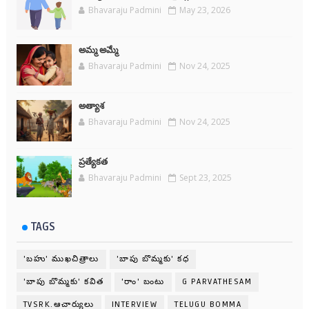
Bhavaraju Padmini
May 23, 2026
అమ్మ అమ్మే
Bhavaraju Padmini
Nov 24, 2025
అత్యాశ
Bhavaraju Padmini
Nov 24, 2025
ప్రత్యేకత
Bhavaraju Padmini
Sept 23, 2025
TAGS
'బహు' ముఖచిత్రాలు
'బాపు బొమ్మకు' కధ
'బాపు బొమ్మకు' కవిత
'రాం' బంటు
G PARVATHESAM
TVSRK.ఆచార్యులు
INTERVIEW
TELUGU BOMMA