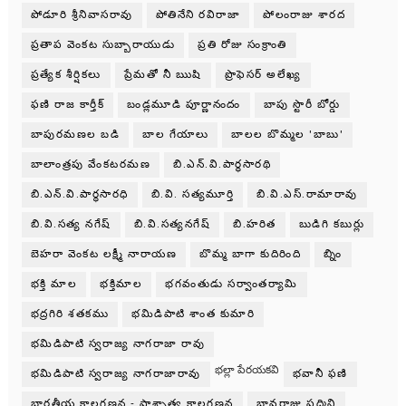
పోడూరి శ్రీనివాసరావు
పోతినేని రవిరాజా
పోలంరాజు శారద
ప్రతాప వెంకట సుబ్బారాయుడు
ప్రతి రోజు సంక్రాంతి
ప్రత్యేక శీర్షికలు
ప్రేమతో నీ ఋషి
ప్రొఫెసర్ అలేఖ్య
ఫణి రాజ కార్తీక్
బండ్లమూడి పూర్ణానందం
బాపు స్టొరీ బోర్డు
బాపురమణల బడి
బాల గేయాలు
బాలల బొమ్మల 'బాబు'
బాలాంత్రపు వేంకటరమణ
బి.ఎన్.వి.పార్థసారథి
బి.ఎన్.వి.పార్ధసారధి
బి.వి. సత్యమూర్తి
బి.వి.ఎస్.రామారావు
బి.వి.సత్య నగేష్
బి.వి.సత్యనగేష్
బి.హరిత
బుడిగి కబుర్లు
బెహరా వెంకట లక్ష్మీ నారాయణ
బొమ్మ బాగా కుదిరింది
బ్నిం
భక్తి మాల
భక్తిమాల
భగవంతుడు సర్వాంతర్యామి
భద్రగిరి శతకము
భమిడిపాటి శాంత కుమారి
భమిడిపాటి స్వరాజ్య నాగరాజా రావు
భల్లా పేరయకవి
భమిడిపాటి స్వరాజ్య నాగరాజారావు
భవానీ ఫణి
భారతీయ కాలగణన - పాశ్చాత్య కాలగణన
భావరాజు పద్మిని