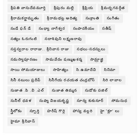
శ్రీపతి వాసుదేవమూర్తి
శ్రీపురం మల్లి
శ్రీప్రియ
శ్రీమద్భగవద్గీత
శ్రీరామకర్ణామృతం
శ్రీరామభట్ల ఆదిత్య
సంక్రాంతి
సంగీతం
సండే ఫన్ డే
సంధ్యా నాగేశ్వర
సంపాదకీయం
సతీష్
సత్యం ఓరుగంటి
సదాశివుని లక్ష్మణరావు
సప్తస్వరాల రారాజు.. శ్రీనివాస రాజు
సభలు-సదస్సులు
సమస్యాపూరణం
సామవేదం షణ్ముఖశర్మ
సామ్రాజ్ఞి
సాయి సోమయాజులు
సాహిత్యం
సి.ఉమాదేవి
సినిమా
సినీ నటులు ప్రదీప్
సినీగేయ రచయత చంద్రబోస్
సిరి లాబాల
సుజాత .పి .వి .ఎల్
సుజాత తిమ్మన
సుడోకు పజిల్
సునీల్ ధవళ
సుష్మా విజయకృష్ణ
సూర్య కుకునూర్
సోమసుధ
స్త్రీలోకం
స్పూర్తి
హరీష్ గొర్లె
హాస్య వల్లరి
హై ‘క్లూ’ లు
హైమా శ్రీనివాస్