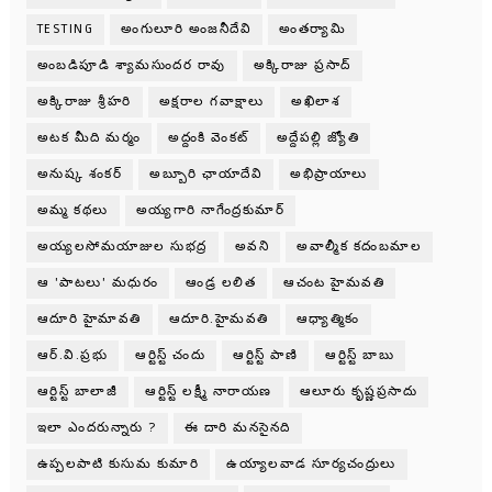
TESTING
అంగులూరి అంజనీదేవి
అంతర్యామి
అంబడిపూడి శ్యామసుందర రావు
అక్కిరాజు ప్రసాద్
అక్కిరాజు శ్రీహరి
అక్షరాల గవాక్షాలు
అఖిలాశ
అటక మీది మర్మం
అద్దంకి వెంకట్
అద్దేపల్లి జ్యోతి
అనుష్క శంకర్
అబ్బూరి ఛాయాదేవి
అభిప్రాయాలు
అమ్మ కథలు
అయ్యగారి నాగేంద్రకుమార్
అయ్యలసోమయాజుల సుభద్ర
అవని
అవాల్మీక కదంబమాల
ఆ 'పాటలు' మధురం
ఆండ్ర లలిత
ఆచంట హైమవతి
ఆదూరి హైమావతి
ఆదూరి.హైమవతి
ఆధ్యాత్మికం
ఆర్.వి.ప్రభు
ఆర్టిస్ట్ చందు
ఆర్టిస్ట్ పాణి
ఆర్టిస్ట్ బాబు
ఆర్టిస్ట్ బాలాజీ
ఆర్టిస్ట్ లక్ష్మీ నారాయణ
ఆలూరు కృష్ణప్రసాదు
ఇలా ఎందరున్నారు ?
ఈ దారి మనసైనది
ఉప్పలపాటి కుసుమ కుమారి
ఉయ్యాలవాడ సూర్యచంద్రులు