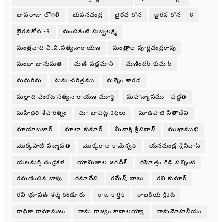
భావరాజు లోగిలి
భువనచంద్ర
భైరవ కోన
భైరవ కోన – 8
భైరవకోన -9
మంచికంటి సుబ్బలక్ష్మి
మంత్రవాది వి.వి.సత్యనారాయణ
మంత్రాల పూర్ణచంద్రరావు
మంథా భానుమతి
మణి వడ్లమాని
మణీందర్ కుమార్
మధురిమ
మను చరిత్రము
మన్నెం శారద
మల్లాది వేంకట సత్యనారాయణ మూర్తి
మహాన్యాసము - పధ్ధతి
మహీధర శేషారత్నం
మా బాపట్ల కధలు
మాడపాటి సీతాదేవి
మాయాబజార్
మాలా కుమార్
మీనాక్షి శ్రీనివాస్
ముఖాముఖి
మొక్కపాటి పద్మావతి
మొక్కరాల కామేశ్వరి
యనమండ్ర శ్రీనివాస్
యలమర్తి చంద్రకళ
యామిజాల జగదీశ్
రఘోత్తం రెడ్డి పిన్నింటి
రమణించిన బాపు
రమాదేవి
రమేష్ బాబు
రవి కుమార్
రవి భూషణ్ శర్మ కొండూరు
రాజ కార్తీక్
రాజకీయ క్రికెట్
రాధికా రామానుజం
రామ రాజ్యం కావాలయ్యా
రామమోహనీయం