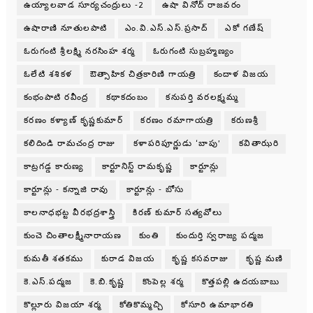
ఉయ్యాలవాడ సూర్యచంద్రులు -2
ఉషా వినోద్ రాజవరం
ఉషారాణి నూతులపాటి
ఎం.వి.ఎస్.ఎస్.ప్రసాద్
ఎకో గణేష్
ఓరుగంటి శ్రీలక్ష్మి నరసింహ శర్మ
ఓరుగంటి సుబ్రహ్మణ్యం
ఓలేటి శశికళ
ఔత్సాహిక చిత్రకారిణి గాయత్రి
కందాళ విజయ
కంభంపాటి రవీంద్ర
కథాకదంబం
కనుపర్తి వరలక్ష్మమ్మ
కరణం కళ్యాణ్ కృష్ణకుమార్
కరణం రమాగాయత్రి
కరుణశ్రీ
కలిదిండి రామచంద్ర రాజు
కళాపరిపూర్ణుడు ‘బాపు’
కవితాఝరి
కాట్రగడ్డ కారుణ్య
కార్టూనిస్ట్ రామకృష్ణ
కార్టూన్లు
కార్టూన్లు - కన్నాజి రావు
కార్టూన్లు - బోసు
కాలనాధభట్ట వీరభద్రశాస్త్రి
కిరణ్ కుమార్ సత్యవోలు
కుంచె చింతాలక్ష్మీనారాయణ
కుంతి
కుందుర్తి స్వరాజ్య పద్మజ
కుమతీ శతకము
కురాడ విజయ
కృష్ణ కసవరాజు
కృష్ణ మణి
కె.ఎస్.పద్మజ
కె.బి.కృష్ణ
కొంపెల్ల శర్మ
కొత్తపల్లి ఉదయబాబు
కొల్లూరు విజయా శర్మ
కోతికొమ్మచ్చి
కోసూరి ఉమాభారతి