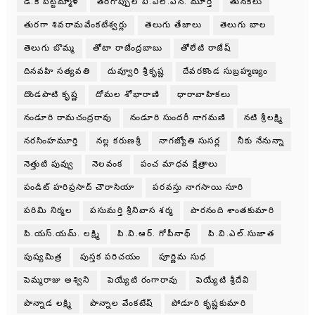
డి.కె పట్టమ్మాళ్
తరిగొప్పుల వి.ఎల్.ఎన్. మూర్తి
తునకలు
తురగా శివరామవేంకటేశ్వర్లు
తెలుగు తేజాలు
తెలుగు బాల
తెలుగు బొమ్మ
తోటా రాజేంద్రబాబు
తోలేటి రాజేష్
దినవహి సత్యవతి
దువ్వూరి శ్రీకృష్ణ
దేవరకొండ సుబ్రహ్మణ్యం
దొండపాటి కృష్ణ
దోమల శోభారాణి
ధారావాహికలు
నండూరి రామచంద్రరావు
నండూరి సుందరీ నాగమణి
నటి శ్రీలక్ష్మి
నరసింహమూర్తి
నల్ల కరుణశ్రీ
నాగజ్యోతి సుసర్ల
నీకు నేనున్నా
నెత్తుటి పువ్వు
నెలవంక
పంచ మాధవ క్షేత్రాలు
పండిట్ హరిప్రసాద్ చౌరాసియా
పరవస్తు నాగసాయి సూరి
పరిమి నిర్మల
పసుమర్తి శ్రీనివాస శర్మ
పారనంది శాంతకుమారి
పి.యస్.యమ్. లక్ష్మి
పి.వి.ఆర్. గోపీనాథ్
పి.వి.ఎల్.సుజాత
పుష్యమిత్ర
పుస్తక పరిచయం
పూర్ణిమ సుధ
పెమ్మరాజు అశ్విని
పెయ్యేటి రంగారావు
పెయ్యేటి శ్రీదేవి
పొన్నాడ లక్ష్మి
పొన్నాల వేంకటేష్
పోడూరి కృష్ణకుమారి