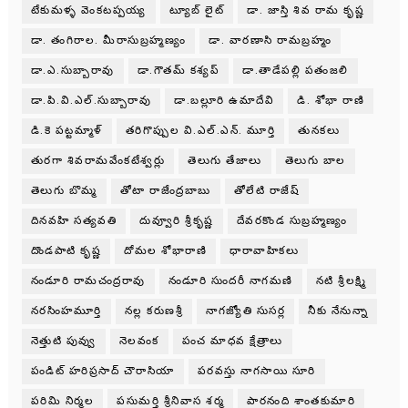
టేకుమళ్ళ వెంకటప్పయ్య
ట్యూబ్ లైట్
డా. జాస్తి శివ రామ కృష్ణ
డా. తంగిరాల. మీరాసుబ్రహ్మణ్యం
డా. వారణాసి రామబ్రహ్మం
డా.ఎ.సుబ్బారావు
డా.గౌతమ్ కశ్యప్
డా.తాడేపల్లి పతంజలి
డా.పి.వి.ఎల్.సుబ్బారావు
డా.బల్లూరి ఉమాదేవి
డి. శోభా రాణి
డి.కె పట్టమ్మాళ్
తరిగొప్పుల వి.ఎల్.ఎన్. మూర్తి
తునకలు
తురగా శివరామవేంకటేశ్వర్లు
తెలుగు తేజాలు
తెలుగు బాల
తెలుగు బొమ్మ
తోటా రాజేంద్రబాబు
తోలేటి రాజేష్
దినవహి సత్యవతి
దువ్వూరి శ్రీకృష్ణ
దేవరకొండ సుబ్రహ్మణ్యం
దొండపాటి కృష్ణ
దోమల శోభారాణి
ధారావాహికలు
నండూరి రామచంద్రరావు
నండూరి సుందరీ నాగమణి
నటి శ్రీలక్ష్మి
నరసింహమూర్తి
నల్ల కరుణశ్రీ
నాగజ్యోతి సుసర్ల
నీకు నేనున్నా
నెత్తుటి పువ్వు
నెలవంక
పంచ మాధవ క్షేత్రాలు
పండిట్ హరిప్రసాద్ చౌరాసియా
పరవస్తు నాగసాయి సూరి
పరిమి నిర్మల
పసుమర్తి శ్రీనివాస శర్మ
పారనంది శాంతకుమారి