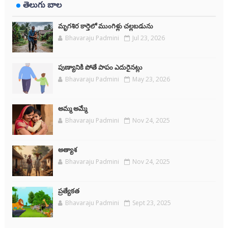
తెలుగు బాల
మృగశిర కార్తెలో ముంగిళ్లు చల్లబడును
Bhavaraju Padmini
Jul 23, 2026
పుణ్యానికి పోతే పాపం ఎదురైనట్లు
Bhavaraju Padmini
May 23, 2026
అమ్మ అమ్మే
Bhavaraju Padmini
Nov 24, 2025
అత్యాశ
Bhavaraju Padmini
Nov 24, 2025
ప్రత్యేకత
Bhavaraju Padmini
Sept 23, 2025