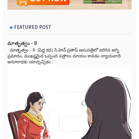
FEATURED POST
మాతృత్వం - 8
మాతృత్వం - 8 (పెద్ద కథ) సి.హెచ్.ప్రతాప్ ఆసుపత్రిలో జరిగిన అగ్ని
ప్రమాదం, ముఖ్యమైన ఒప్పంద పత్రాలు మాయం కావడం న్యాయవాది
అనూరాధకు యాదృచ్ఛికం...