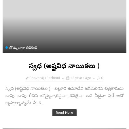
బొమ్మ బాగా కుదిరింది
స్వధ (అష్టవిధ నాయికలు )
Bhavaraju Padmini
12 years ago
0
స్వధ (అష్టవిధ నాయికలు ) - బల్లూరి ఉమాదేవి జగమెరిగిన చిత్రకారుడు
బాపు. బాపు గీచిన బొమ్మైనా,కథైనా ,కవితైనా అది ఏదైనా సరే అదో
బృహత్కావ్యమే. ఏ చ...
Read More