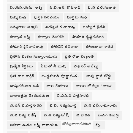
పి.యస్.యమ్. లక్ష్మి
పి.వి.ఆర్. గోపీనాథ్
పి.వి.ఎల్.సుజాత
పుష్యమిత్ర
పుస్తక పరిచయం
పూర్ణిమ సుధ
పెమ్మరాజు అశ్విని
పెయ్యేటి రంగారావు
పెయ్యేటి శ్రీదేవి
పొన్నాడ లక్ష్మి
పొన్నాల వేంకటేష్
పోడూరి కృష్ణకుమారి
పోడూరి శ్రీనివాసరావు
పోతినేని రవిరాజా
పోలంరాజు శారద
ప్రతాప వెంకట సుబ్బారాయుడు
ప్రతి రోజు సంక్రాంతి
ప్రత్యేక శీర్షికలు
ప్రేమతో నీ ఋషి
ప్రొఫెసర్ అలేఖ్య
ఫణి రాజ కార్తీక్
బండ్లమూడి పూర్ణానందం
బాపు స్టొరీ బోర్డు
బాపురమణల బడి
బాల గేయాలు
బాలల బొమ్మల 'బాబు'
బాలాంత్రపు వేంకటరమణ
బి.ఎన్.వి.పార్థసారథి
బి.ఎన్.వి.పార్ధసారధి
బి.వి. సత్యమూర్తి
బి.వి.ఎస్.రామారావు
బి.వి.సత్య నగేష్
బి.వి.సత్యనగేష్
బి.హరిత
బుడిగి కబుర్లు
బొమ్మ బాగా కుదిరింది
బెహరా వెంకట లక్ష్మీ నారాయణ
బ్నిం