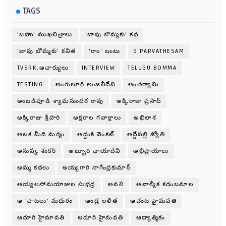
TAGS
'బహు' ముఖచిత్రాలు
'బాపు బొమ్మకు' కధ
'బాపు బొమ్మకు' కవిత
'రాం' బంటు
G PARVATHESAM
TVSRK.ఆచార్యులు
INTERVIEW
TELUGU BOMMA
TESTING
అంగులూరి అంజనీదేవి
అంతర్యామి
అంబడిపూడి శ్యామసుందర రావు
అక్కిరాజు ప్రసాద్
అక్కిరాజు శ్రీహరి
అక్షరాల గవాక్షాలు
అఖిలాశ
అటక మీది మర్మం
అద్దంకి వెంకట్
అద్దేపల్లి జ్యోతి
అనుష్క శంకర్
అబ్బూరి ఛాయాదేవి
అభిప్రాయాలు
అమ్మ కథలు
అయ్యగారి నాగేంద్రకుమార్
అయ్యలసోమయాజుల సుభద్ర
అవని
అవాల్మీక కదంబమాల
ఆ 'పాటలు' మధురం
ఆండ్ర లలిత
ఆచంట హైమవతి
ఆదూరి హైమావతి
ఆదూరి.హైమవతి
ఆధ్యాత్మికం