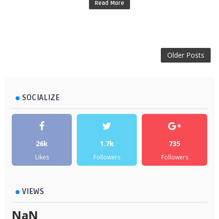
Read More
Older Posts
SOCIALIZE
26k
1.7k
735
Likes
Followers
Followers
VIEWS
NaN