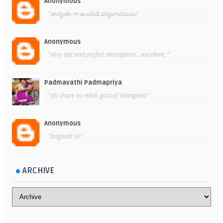
Anonymous
"అద్భుతం గా ఉందండి.ధన్యవాదములు"
Anonymous
"very apt and perfect description .. excellent. "
Padmavathi Padmapriya
"pls share to reach govt.of telangana"
Anonymous
"bagundi sir"
ARCHIVE