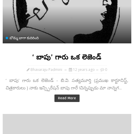
బొమ్మ బాగా కుదిరింది
‘ బాపు’ గారు ఒక లెజెండ్
Bhavaraju Padmini
12 years ago
0
‘ బాపు’ గారు ఒక లెజెండ్ - బి.వి. సత్యమూర్తి (ప్రముఖ కార్టూనిస్ట్,
చిత్రకారులు ) నాకు ఇన్స్పిరేషన్ బాపు గారే !చిన్నప్పుడు మా నాన్నగ...
Read More