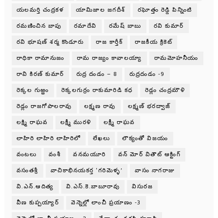
యలమర్తి చంద్రకళ
యామిజాల జగదీశ్
రఘోత్తం రెడ్డి పిన్నింటి
రమణించిన బాపు
రమాదేవి
రమేష్ బాబు
రవి కుమార్
రవి భూషణ్ శర్మ కొండూరు
రాజ కార్తీక్
రాజకీయ క్రికెట్
రాధికా రామానుజం
రామ రాజ్యం కావాలయ్యా
రామమోహనీయం
రావి కిరణ్ కుమార్
రుద్ర దండం – 8
రుద్రదండం -9
రెక్కల గుఱ్ఱం
రెక్కలగుర్రం రాకుమారిడి కధ
రెడ్లం చంద్రమౌళి
రెడ్లం రాజగోపాలరావు
లక్ష్మణ రావు
లక్ష్మణ్ భరద్వాజ్
లక్ష్మి రాఘవ
లక్ష్మీ మురళి
లక్ష్మీ రాఘవ
లాహిరి లాహిరి లాహిరిలో
లేఖలు
లౌక్యంతో విజయం
వంటలు
వంశీ
వనమయూరి
వన్ మోర్ వితౌట్ ఆక్టింగ్
వసంతశ్రీ
వాచికాభినయకర్త ‘గరిమెళ్ళ’
వాసం నాగరాజు
వి.ఎన్.ఆదిత్య
వి.ఎస్.కె.బాబూరావు
విసురజ
వీణ కుప్పయ్యార్
వెన్నెల్లో లాంచీ ప్రయాణం -3