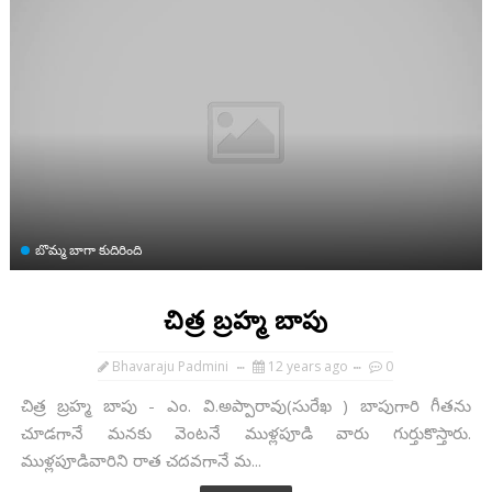
బొమ్మ బాగా కుదిరింది
చిత్ర బ్రహ్మ బాపు
Bhavaraju Padmini
12 years ago
0
చిత్ర బ్రహ్మ బాపు - ఎం. వి.అప్పారావు(సురేఖ ) బాపుగారి గీతను
చూడగానే మనకు వెంటనే ముళ్లపూడి వారు గుర్తుకొస్తారు.
ముళ్లపూడివారిని రాత చదవగానే మ...