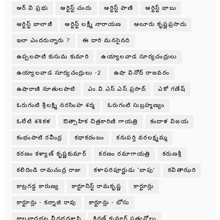
ఆర్.వి.ప్రభు
ఆర్టిస్ట్ చందు
ఆర్టిస్ట్ పాణి
ఆర్టిస్ట్ బాబు
ఆర్టిస్ట్ బాలాజీ
ఆర్టిస్ట్ లక్ష్మీ నారాయణ
ఆలూరు కృష్ణప్రసాదు
ఇలా ఎందరున్నారు ?
ఈ దారి మనసైనది
ఉప్పలపాటి కుసుమ కుమారి
ఉయ్యాలవాడ సూర్యచంద్రులు
ఉయ్యాలవాడ సూర్యచంద్రులు -2
ఉషా వినోద్ రాజవరం
ఉషారాణి నూతులపాటి
ఎం.వి.ఎస్.ఎస్.ప్రసాద్
ఎకో గణేష్
ఓరుగంటి శ్రీలక్ష్మి నరసింహ శర్మ
ఓరుగంటి సుబ్రహ్మణ్యం
ఓలేటి శశికళ
ఔత్సాహిక చిత్రకారిణి గాయత్రి
కందాళ విజయ
కంభంపాటి రవీంద్ర
కథాకదంబం
కనుపర్తి వరలక్ష్మమ్మ
కరణం కళ్యాణ్ కృష్ణకుమార్
కరణం రమాగాయత్రి
కరుణశ్రీ
కలిదిండి రామచంద్ర రాజు
కళాపరిపూర్ణుడు ‘బాపు’
కవితాఝరి
కాట్రగడ్డ కారుణ్య
కార్టూనిస్ట్ రామకృష్ణ
కార్టూన్లు
కార్టూన్లు - కన్నాజి రావు
కార్టూన్లు - బోసు
కాలనాధభట్ట వీరభద్రశాస్త్రి
కిరణ్ కుమార్ సత్యవోలు