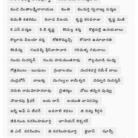
కుంచె చింతాలక్ష్మీనారాయణ
కుంతి
కుందుర్తి స్వరాజ్య పద్మజ
కుమతీ శతకము
కురాడ విజయ
కృష్ణ కసవరాజు
కృష్ణ మణి
కె.ఎస్.పద్మజ
కె.బి.కృష్ణ
కొంపెల్ల శర్మ
కొత్తపల్లి ఉదయబాబు
కొల్లూరు విజయా శర్మ
కోతికొమ్మచ్చి
కోసూరి ఉమాభారతి
కౌండిన్య
గజవెళ్ళి శ్రీనివాసాచారి
గరిమెళ్ళ గమనాలు
గుండు సుదర్శన్
గుండు హనుమంతరావు
గొల్లమూడి సంధ్య
గోత్రములు - ఋషులు
గ్రంధాలయం
చందకచర్ల రమేశ్ బాబు
చంద్రబోస్
చాణక్య
చెంగల్వల కామేశ్వరి
చెన్నూరి సుదర్శన్
చెరుకు రామమోహనరావు
చైతన్యం
చోటు తప్పిన పువ్వు
చౌడారపు శ్రీధర్
జయ దాస్
జయంతి వాసరచెట్ల
జర్నీ ఆఫ్ ఏ టీచర్
జవరాలి కధలు
జి.దివ్య కీర్తన
జీడిగుంట నరసింహమూర్తి
జూనియర్ లెక్చరర్
జె.ఎల్. నరసింహం
జె.నరసింహమూర్తి
జైదాస్
ఝాన్సీ