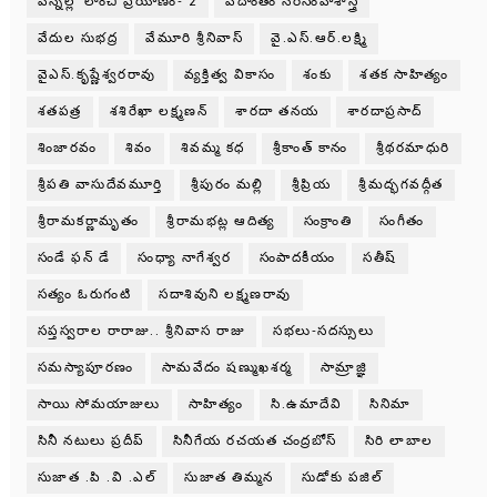
వెన్నెల్లో లాంచీ ప్రయాణం- 2
వేదాంతం నరసింహశాస్త్రి
వేదుల సుభద్ర
వేమూరి శ్రీనివాస్
వై.ఎస్.ఆర్.లక్ష్మి
వైఎస్.కృష్ణేశ్వరరావు
వ్యక్తిత్వ వికాసం
శంకు
శతక సాహిత్యం
శతపత్ర
శశిరేఖా లక్ష్మణన్
శారదా తనయ
శారదాప్రసాద్
శింజారవం
శివం
శివమ్మ కధ
శ్రీకాంత్ కానం
శ్రీథరమాధురి
శ్రీపతి వాసుదేవమూర్తి
శ్రీపురం మల్లి
శ్రీప్రియ
శ్రీమద్భగవద్గీత
శ్రీరామకర్ణామృతం
శ్రీరామభట్ల ఆదిత్య
సంక్రాంతి
సంగీతం
సండే ఫన్ డే
సంధ్యా నాగేశ్వర
సంపాదకీయం
సతీష్
సత్యం ఓరుగంటి
సదాశివుని లక్ష్మణరావు
సప్తస్వరాల రారాజు.. శ్రీనివాస రాజు
సభలు-సదస్సులు
సమస్యాపూరణం
సామవేదం షణ్ముఖశర్మ
సామ్రాజ్ఞి
సాయి సోమయాజులు
సాహిత్యం
సి.ఉమాదేవి
సినిమా
సినీ నటులు ప్రదీప్
సినీగేయ రచయత చంద్రబోస్
సిరి లాబాల
సుజాత .పి .వి .ఎల్
సుజాత తిమ్మన
సుడోకు పజిల్