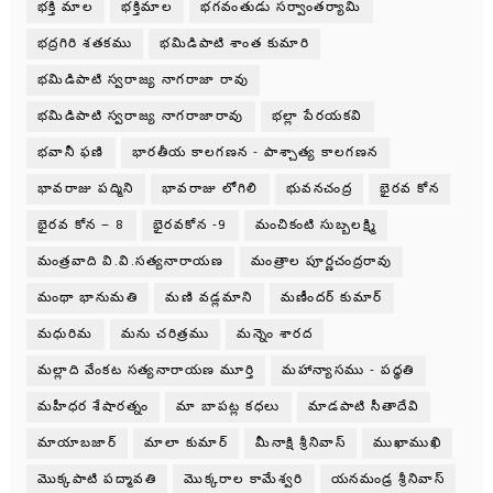
భక్తి మాల
భక్తిమాల
భగవంతుడు సర్వాంతర్యామి
భద్రగిరి శతకము
భమిడిపాటి శాంత కుమారి
భమిడిపాటి స్వరాజ్య నాగరాజా రావు
భమిడిపాటి స్వరాజ్య నాగరాజారావు
భల్లా పేరయకవి
భవానీ ఫణి
భారతీయ కాలగణన - పాశ్చాత్య కాలగణన
భావరాజు పద్మిని
భావరాజు లోగిలి
భువనచంద్ర
భైరవ కోన
భైరవ కోన – 8
భైరవకోన -9
మంచికంటి సుబ్బలక్ష్మి
మంత్రవాది వి.వి.సత్యనారాయణ
మంత్రాల పూర్ణచంద్రరావు
మంథా భానుమతి
మణి వడ్లమాని
మణీందర్ కుమార్
మధురిమ
మను చరిత్రము
మన్నెం శారద
మల్లాది వేంకట సత్యనారాయణ మూర్తి
మహాన్యాసము - పధ్ధతి
మహీధర శేషారత్నం
మా బాపట్ల కధలు
మాడపాటి సీతాదేవి
మాయాబజార్
మాలా కుమార్
మీనాక్షి శ్రీనివాస్
ముఖాముఖి
మొక్కపాటి పద్మావతి
మొక్కరాల కామేశ్వరి
యనమండ్ర శ్రీనివాస్