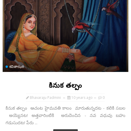
కవితాఝరి
కినుక తల్పం
Bhavaraju Padmini
10 years ago
0
కినుక తల్పం ఆచంట హైమవతి కాలం మారుతున్నదట - కలికి సబల
అయ్యెనట! అత్తవారింటికి అరుదెంచిన - నవ వధువు బహు
గడుసుదట! పేరు ...