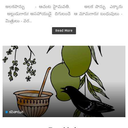
అలకపాన్పు - ఆచంట హైమవతి. అలక పాన్పు ఎక్కారు
అల్లుడుగారు! అసహాయుడై దిగులందె ఆ మామగారు! బంధువులు -
మిత్రులు - వర...
Read More
కవితాఝరి