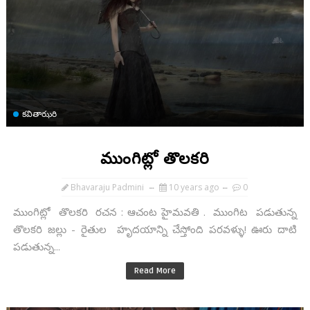
కవితాఝరి
ముంగిట్లో తొలకరి
Bhavaraju Padmini
10 years ago
0
ముంగిట్లో తొలకరి రచన : ఆచంట హైమవతి . ముంగిట పడుతున్న
తొలకరి జల్లు - రైతుల హృదయాన్ని చేస్తోంది పరవళ్ళు! ఊరు దాటి
పడుతున్న...
Read More