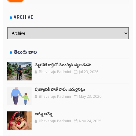
ARCHIVE
తెలుగు బాల
మృగశిర కార్తెలో ముంగిళ్లు చల్లబడును
Bhavaraju Padmini
Jul 23, 2026
పుణ్యానికి పోతే పాపం ఎదురైనట్లు
Bhavaraju Padmini
May 23, 2026
అమ్మ అమ్మే
Bhavaraju Padmini
Nov 24, 2025