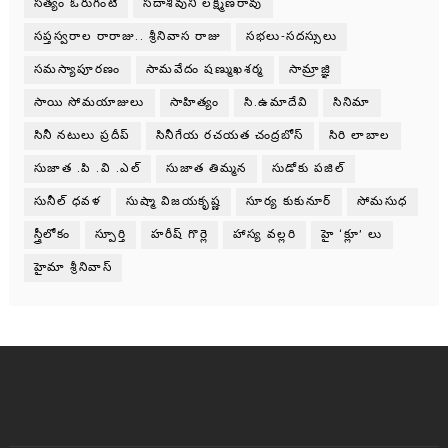
సత్యం ఓరుగంటి
సదాశివుని లక్ష్మణరావు
సప్తస్వరాల రారాజు.. శ్రీనివాస రాజు
సభలు-సదస్సులు
సమస్యాపూరణం
సామవేదం షణ్ముఖశర్మ
సామ్రాజ్ఞి
సాయి సోమయాజులు
సాహిత్యం
సి.ఉమాదేవి
సినిమా
సినీ నటులు ప్రదీప్
సినీగేయ రచయత చంద్రబోస్
సిరి లాబాల
సుజాత .పి .వి .ఎల్
సుజాత తిమ్మన
సుడోకు పజిల్
సునీల్ ధవళ
సుష్మా విజయకృష్ణ
సూర్య కుకునూర్
సోమసుధ
స్త్రీలోకం
స్పూర్తి
హరీష్ గొర్లె
హాస్య వల్లరి
హై ‘క్లూ’ లు
హైమా శ్రీనివాస్