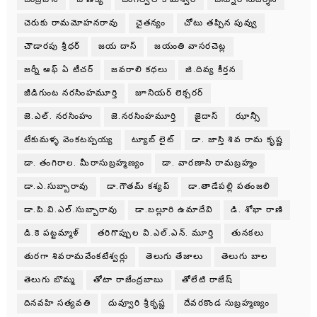
చెరుకు రామమోహనరావు
చైతన్యం
చోటు తప్పిన పువ్వు
చౌడారపు శ్రీధర్
జయ దాస్
జయంతి వాసరచెట్ల
జర్నీ ఆఫ్ ఏ టీచర్
జవరాలి కధలు
జి.దివ్య కీర్తన
జీడిగుంట నరసింహమూర్తి
జూనియర్ లెక్చరర్
జె.ఎల్. నరసింహం
జె.నరసింహమూర్తి
జైదాస్
ఝాన్సీ
టేకుమళ్ళ వెంకటప్పయ్య
ట్యూబ్ లైట్
డా. జాస్తి శివ రామ కృష్ణ
డా. తంగిరాల. మీరాసుబ్రహ్మణ్యం
డా. వారణాసి రామబ్రహ్మం
డా.ఎ.సుబ్బారావు
డా.గౌతమ్ కశ్యప్
డా.తాడేపల్లి పతంజలి
డా.పి.వి.ఎల్.సుబ్బారావు
డా.బల్లూరి ఉమాదేవి
డి. శోభా రాణి
డి.కె పట్టమ్మాళ్
తరిగొప్పుల వి.ఎల్.ఎన్. మూర్తి
తునకలు
తురగా శివరామవేంకటేశ్వర్లు
తెలుగు తేజాలు
తెలుగు బాల
తెలుగు బొమ్మ
తోటా రాజేంద్రబాబు
తోలేటి రాజేష్
దినవహి సత్యవతి
దువ్వూరి శ్రీకృష్ణ
దేవరకొండ సుబ్రహ్మణ్యం