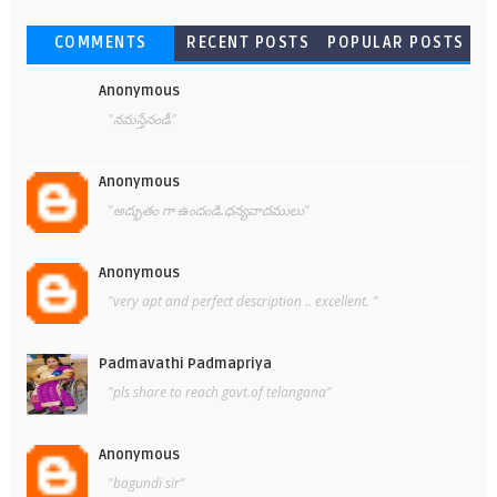
COMMENTS
RECENT POSTS
POPULAR POSTS
Anonymous
"నమస్తేనండీ"
Anonymous
"అద్భుతం గా ఉందండి.ధన్యవాదములు"
Anonymous
"very apt and perfect description .. excellent. "
Padmavathi Padmapriya
"pls share to reach govt.of telangana"
Anonymous
"bagundi sir"