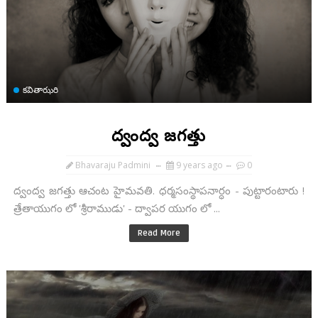
కవితాఝరి
ద్వంద్వ జగత్తు
Bhavaraju Padmini
9 years ago
0
ద్వంద్వ జగత్తు ఆచంట హైమవతి. ధర్మసంస్థాపనార్ధం - పుట్టారంటారు !
త్రేతాయుగం లో 'శ్రీరాముడు' - ద్వాపర యుగం లో ...
Read More