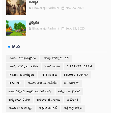
అత్యాశ
Bhavaraju Padmini
Nov 24, 2025
ప్రత్యేకత
Bhavaraju Padmini
Sept 23, 2025
TAGS
'బహు' ముఖచిత్రాలు
'బాపు బొమ్మకు' కధ
'బాపు బొమ్మకు' కవిత
'రాం' బంటు
G PARVATHESAM
TVSRK.ఆచార్యులు
INTERVIEW
TELUGU BOMMA
TESTING
అంగులూరి అంజనీదేవి
అంతర్యామి
అంబడిపూడి శ్యామసుందర రావు
అక్కిరాజు ప్రసాద్
అక్కిరాజు శ్రీహరి
అక్షరాల గవాక్షాలు
అఖిలాశ
అటక మీది మర్మం
అద్దంకి వెంకట్
అద్దేపల్లి జ్యోతి