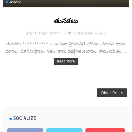
తునకలు
తునకలు
Bhavaraju Padmini
12 years ago
0
తునకలు *********** -- ఆచంట హైమవతి మౌనం- మానస గానం!
మానం- మానిని ప్రాణం! గతం- కాదు వ్యక్తీగతం! భావం- కాదు భవితం! ...
Read More
Older Posts
SOCIALIZE