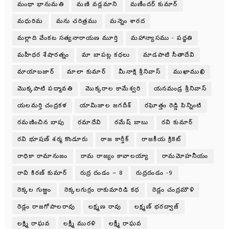
మంథా భానుమతి
మణి వడ్లమాని
మణీందర్ కుమార్
మధురిమ
మను చరిత్రము
మన్నెం శారద
మల్లాది వేంకట సత్యనారాయణ మూర్తి
మహాన్యాసము - పధ్ధతి
మహీధర శేషారత్నం
మా బాపట్ల కధలు
మాడపాటి సీతాదేవి
మాయాబజార్
మాలా కుమార్
మీనాక్షి శ్రీనివాస్
ముఖాముఖి
మొక్కపాటి పద్మావతి
మొక్కరాల కామేశ్వరి
యనమండ్ర శ్రీనివాస్
యలమర్తి చంద్రకళ
యామిజాల జగదీశ్
రఘోత్తం రెడ్డి పిన్నింటి
రమణించిన బాపు
రమాదేవి
రమేష్ బాబు
రవి కుమార్
రవి భూషణ్ శర్మ కొండూరు
రాజ కార్తీక్
రాజకీయ క్రికెట్
రాధికా రామానుజం
రామ రాజ్యం కావాలయ్యా
రామమోహనీయం
రావి కిరణ్ కుమార్
రుద్ర దండం – 8
రుద్రదండం -9
రెక్కల గుఱ్ఱం
రెక్కలగుర్రం రాకుమారిడి కధ
రెడ్లం చంద్రమౌళి
రెడ్లం రాజగోపాలరావు
లక్ష్మణ రావు
లక్ష్మణ్ భరద్వాజ్
లక్ష్మి రాఘవ
లక్ష్మీ మురళి
లక్ష్మీ రాఘవ