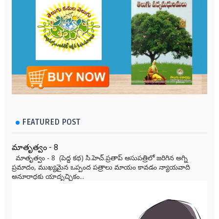
FEATURED POST
మాతృత్వం - 8
మాతృత్వం - 8 (పెద్ద కథ) సి.హెచ్.ప్రతాప్ ఆసుపత్రిలో జరిగిన అగ్ని
ప్రమాదం, ముఖ్యమైన ఒప్పంద పత్రాలు మాయం కావడం న్యాయవాది
అనూరాధకు యాదృచ్ఛికం...