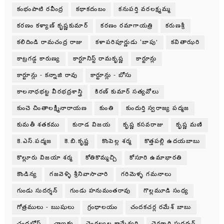
కంభంపాటి రవీంద్ర
కథాకదంబం
కనుపర్తి వరలక్ష్మమ్మ
కరణం కళ్యాణ్ కృష్ణకుమార్
కరణం రమాగాయత్రి
కరుణశ్రీ
కలిదిండి రామచంద్ర రాజు
కళాపరిపూర్ణుడు ‘బాపు’
కవితాఝరి
కాట్రగడ్డ కారుణ్య
కార్టూనిస్ట్ రామకృష్ణ
కార్టూన్లు
కార్టూన్లు - కన్నాజి రావు
కార్టూన్లు - బోసు
కాలనాధభట్ట వీరభద్రశాస్త్రి
కిరణ్ కుమార్ సత్యవోలు
కుంచె చింతాలక్ష్మీనారాయణ
కుంతి
కుందుర్తి స్వరాజ్య పద్మజ
కుమతీ శతకము
కురాడ విజయ
కృష్ణ కసవరాజు
కృష్ణ మణి
కె.ఎస్.పద్మజ
కె.బి.కృష్ణ
కొంపెల్ల శర్మ
కొత్తపల్లి ఉదయబాబు
కొల్లూరు విజయా శర్మ
కోతికొమ్మచ్చి
కోసూరి ఉమాభారతి
కౌండిన్య
గజవెళ్ళి శ్రీనివాసాచారి
గరిమెళ్ళ గమనాలు
గుండు సుదర్శన్
గుండు హనుమంతరావు
గొల్లమూడి సంధ్య
గోత్రములు - ఋషులు
గ్రంధాలయం
చందకచర్ల రమేశ్ బాబు
చంద్రబోస్
చాణక్య
చెంగల్వల కామేశ్వరి
చెన్నూరి సుదర్శన్