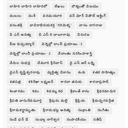
లాహిరి లాహిరి లాహిరిలో
లేఖలు
లౌక్యంతో విజయం
వంటలు
వంశీ
వనమయూరి
వన్ మోర్ వితౌట్ ఆక్టింగ్
వసంతశ్రీ
వాచికాభినయకర్త ‘గరిమెళ్ళ’
వాసం నాగరాజు
వి.ఎన్.ఆదిత్య
వి.ఎస్.కె.బాబూరావు
విసురజ
వీణ కుప్పయ్యార్
వెన్నెల్లో లాంచీ ప్రయాణం -3
వెన్నెల్లో లాంచీ ప్రయాణం- 2
వేదాంతం నరసింహశాస్త్రి
వేదుల సుభద్ర
వేమూరి శ్రీనివాస్
వై.ఎస్.ఆర్.లక్ష్మి
వైఎస్.కృష్ణేశ్వరరావు
వ్యక్తిత్వ వికాసం
శంకు
శతక సాహిత్యం
శతపత్ర
శశిరేఖా లక్ష్మణన్
శారదా తనయ
శారదాప్రసాద్
శింజారవం
శివం
శివమ్మ కధ
శ్రీకాంత్ కానం
శ్రీథరమాధురి
శ్రీపతి వాసుదేవమూర్తి
శ్రీపురం మల్లి
శ్రీప్రియ
శ్రీమద్భగవద్గీత
శ్రీరామకర్ణామృతం
శ్రీరామభట్ల ఆదిత్య
సంక్రాంతి
సంగీతం
సండే ఫన్ డే
సంధ్యా నాగేశ్వర
సంపాదకీయం
సతీష్