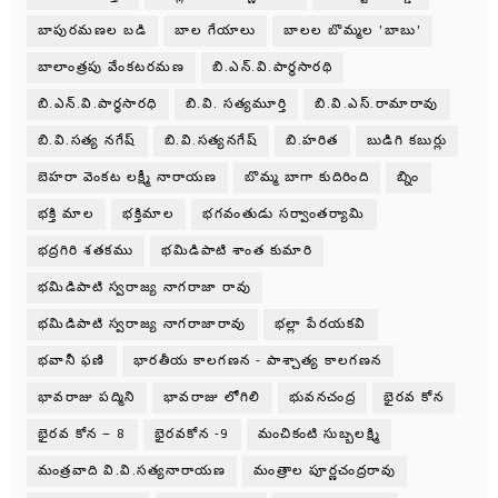
బాపురమణల బడి
బాల గేయాలు
బాలల బొమ్మల 'బాబు'
బాలాంత్రపు వేంకటరమణ
బి.ఎన్.వి.పార్థసారథి
బి.ఎన్.వి.పార్ధసారధి
బి.వి. సత్యమూర్తి
బి.వి.ఎస్.రామారావు
బి.వి.సత్య నగేష్
బి.వి.సత్యనగేష్
బి.హరిత
బుడిగి కబుర్లు
బెహరా వెంకట లక్ష్మీ నారాయణ
బొమ్మ బాగా కుదిరింది
బ్నిం
భక్తి మాల
భక్తిమాల
భగవంతుడు సర్వాంతర్యామి
భద్రగిరి శతకము
భమిడిపాటి శాంత కుమారి
భమిడిపాటి స్వరాజ్య నాగరాజా రావు
భమిడిపాటి స్వరాజ్య నాగరాజారావు
భల్లా పేరయకవి
భవానీ ఫణి
భారతీయ కాలగణన - పాశ్చాత్య కాలగణన
భావరాజు పద్మిని
భావరాజు లోగిలి
భువనచంద్ర
భైరవ కోన
భైరవ కోన – 8
భైరవకోన -9
మంచికంటి సుబ్బలక్ష్మి
మంత్రవాది వి.వి.సత్యనారాయణ
మంత్రాల పూర్ణచంద్రరావు