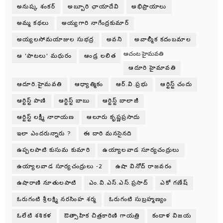
అనుష్క శంకర్
అబ్బూరి ఛాయాదేవి
అభిప్రాయాలు
అమ్మ కథలు
అయ్యగారి నాగేంద్రకుమార్
అయ్యలసోమయాజుల సుభద్ర
అవని
అవాల్మీక కదంబమాల
ఆచంట హైమవతి
ఆ 'పాటలు' మధురం
ఆండ్ర లలిత
ఆదూరి హైమావతి
ఆదూరి.హైమవతి
ఆధ్యాత్మికం
ఆర్.వి.ప్రభు
ఆర్టిస్ట్ చందు
ఆర్టిస్ట్ పాణి
ఆర్టిస్ట్ బాబు
ఆర్టిస్ట్ బాలాజీ
ఆర్టిస్ట్ లక్ష్మీ నారాయణ
ఆలూరు కృష్ణప్రసాదు
ఇలా ఎందరున్నారు ?
ఈ దారి మనసైనది
ఉప్పలపాటి కుసుమ కుమారి
ఉయ్యాలవాడ సూర్యచంద్రులు
ఉయ్యాలవాడ సూర్యచంద్రులు -2
ఉషా వినోద్ రాజవరం
ఉషారాణి నూతులపాటి
ఎం.వి.ఎస్.ఎస్.ప్రసాద్
ఎకో గణేష్
ఓరుగంటి శ్రీలక్ష్మి నరసింహ శర్మ
ఓరుగంటి సుబ్రహ్మణ్యం
ఓలేటి శశికళ
ఔత్సాహిక చిత్రకారిణి గాయత్రి
కందాళ విజయ