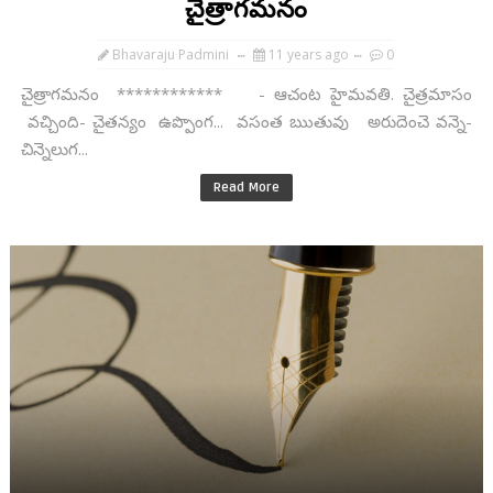
చైత్రాగమనం
Bhavaraju Padmini
11 years ago
0
చైత్రాగమనం ************ - ఆచంట హైమవతి. చైత్రమాసం
వచ్చింది- చైతన్యం ఉప్పొంగ... వసంత ఋతువు అరుదెంచె వన్నె-
చిన్నెలుగ...
Read More