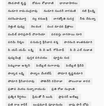
దొండపాటి కృష్ణ
దోమల శోభారాణి
ధారావాహికలు
నండూరి రామచంద్రరావు
నండూరి సుందరీ నాగమణి
నటి శ్రీలక్ష్మి
నరసింహమూర్తి
నల్ల కరుణశ్రీ
నాగజ్యోతి సుసర్ల
నీకు నేనున్నా
నెత్తుటి పువ్వు
నెలవంక
పంచ మాధవ క్షేత్రాలు
పండిట్ హరిప్రసాద్ చౌరాసియా
పరవస్తు నాగసాయి సూరి
పరిమి నిర్మల
పసుమర్తి శ్రీనివాస శర్మ
పారనంది శాంతకుమారి
పి.యస్.యమ్. లక్ష్మి
పి.వి.ఆర్. గోపీనాథ్
పి.వి.ఎల్.సుజాత
పుష్యమిత్ర
పుస్తక పరిచయం
పూర్ణిమ సుధ
పెమ్మరాజు అశ్విని
పెయ్యేటి రంగారావు
పెయ్యేటి శ్రీదేవి
పొన్నాడ లక్ష్మి
పొన్నాల వేంకటేష్
పోడూరి కృష్ణకుమారి
పోడూరి శ్రీనివాసరావు
పోతినేని రవిరాజా
పోలంరాజు శారద
ప్రతాప వెంకట సుబ్బారాయుడు
ప్రతి రోజు సంక్రాంతి
ప్రత్యేక శీర్షికలు
ప్రేమతో నీ ఋషి
ప్రొఫెసర్ అలేఖ్య
ఫణి రాజ కార్తీక్
బండ్లమూడి పూర్ణానందం
బాపు స్టొరీ బోర్డు