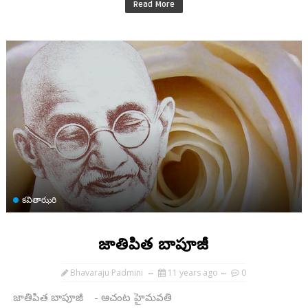
Read More
కవితాఝరి
జాతిపిత బాపూజీ
Bhavaraju Padmini
11 years ago
0
జాతిపిత బాపూజీ - ఆచంట హైమవతి