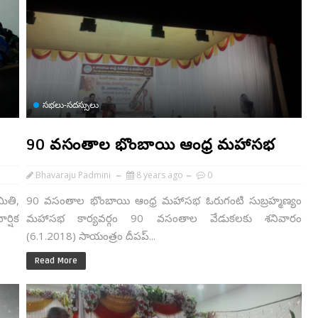
సభలు-సదస్సులు
90 వసంతాల భొంబాయి ఆంధ్ర మహాసభ
Bhavaraju Padmini
8 years ago
0
మితి,
90 వసంతాల భొంబాయి ఆంధ్ర మహాసభ ఓరుగంటి సుబ్రహ్మణ్యం
్షిక
మహాసభ కార్యవర్గం 90 వసంతాల వేడుకలకు శనివారం
(6.1.2018) సాయంత్రం దీపప్...
Read More