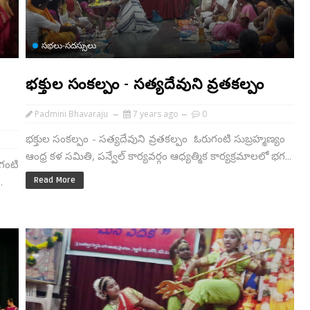
సభలు-సదస్సులు
భక్తుల సంకల్పం - సత్యదేవుని వ్రతకల్పం
Padmini Bhavaraju
7 years ago
0
భక్తుల సంకల్పం - సత్యదేవుని వ్రతకల్పం ఓరుగంటి సుబ్రహ్మణ్యం
ఆంధ్ర కళ సమితి, పన్వేల్ కార్యవర్గం ఆధ్యత్మిక కార్యక్రమాలలో భగ...
గంటి
.
Read More