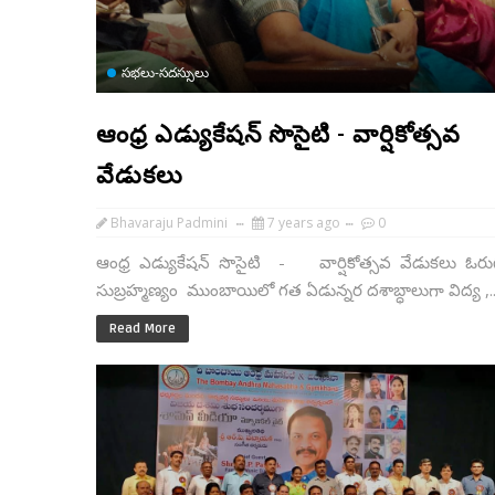
సభలు-సదస్సులు
ఆంధ్ర ఎడ్యుకేషన్ సొసైటి - వార్షికోత్సవ
వేడుకలు
Bhavaraju Padmini
7 years ago
0
ఆంధ్ర ఎడ్యుకేషన్ సొసైటి - వార్షికోత్సవ వేడుకలు ఓరు
సుబ్రహ్మణ్యం ముంబాయిలో గత ఏడున్నర దశాబ్ధాలుగా విద్య ,..
Read More