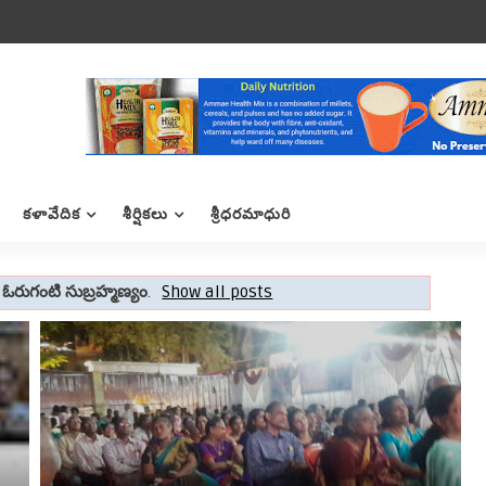
కళావేదిక
శీర్షికలు
శ్రీధరమాధురి
l
ఓరుగంటి సుబ్రహ్మణ్యం
.
Show all posts