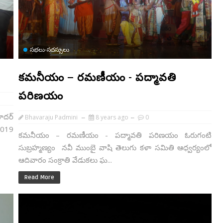
సభలు-సదస్సులు
కమనీయం – రమణీయం - పద్మావతి
పరిణయం
ాదర్
Bhavaraju Padmini
8 years ago
0
2019
కమనీయం – రమణీయం - పద్మావతి పరిణయం ఓరుగంటి
సుబ్రహ్మణ్యం నవీ ముంబై వాషి తెలుగు కళా సమితి ఆధ్వర్యంలో
ఆదివారం సంక్రాతి వేడుకలు ఘ...
Read More