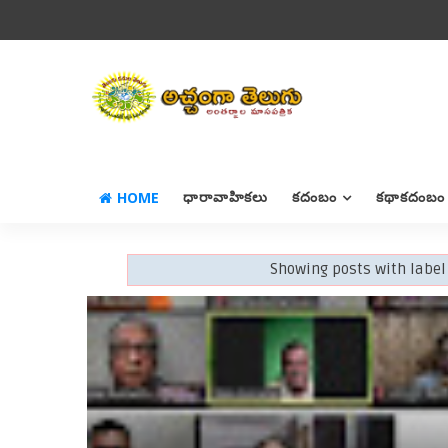
HOME
ధారావాహికలు
కదంబం
కథాకదంబం
Showing posts with labe