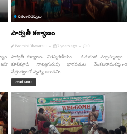
సభలు-సదస్సులు
పార్వతీ కళ్యాణం
Padmini Bhavaraju
7 years ago
0
ణ్యం
పార్వతీ కళ్యాణం- చిరస్మరణీయం ఓరుగంటి సుబ్రహ్మణ్యం
జని'
కూచిపూడి నాట్యగురువు భాగవతుల వేంకటరామశర్మగారి
నేత్రుత్వంలో నృత్య అకాడెమి...
Read More