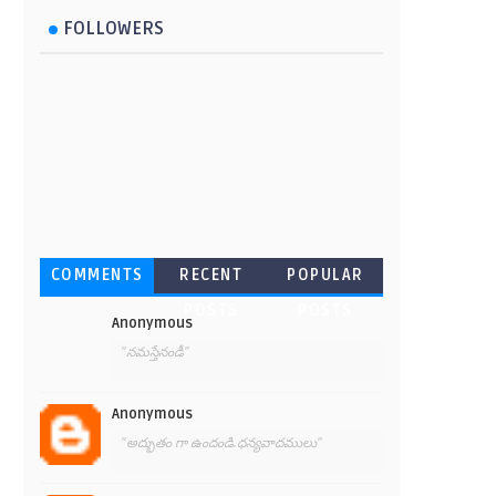
FOLLOWERS
COMMENTS
RECENT
POPULAR
POSTS
POSTS
Anonymous
"నమస్తేనండీ"
Anonymous
"అద్భుతం గా ఉందండి.ధన్యవాదములు"