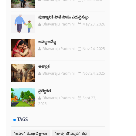
పుణ్యానికి పోతే పాపం ఎదురైనట్లు
Bhavaraju Padmini
May 23, 2026
అమ్మ అమ్మే
Bhavaraju Padmini
Nov 24, 2025
అత్యాశ
Bhavaraju Padmini
Nov 24, 2025
ప్రత్యేకత
Bhavaraju Padmini
Sept 23,
2025
TAGS
'బహు' ముఖచిత్రాలు
'బాపు బొమ్మకు' కధ