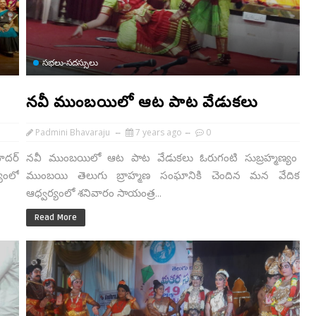
సభలు-సదస్సులు
నవీ ముంబయిలో ఆట పాట వేడుకలు
Padmini Bhavaraju
7 years ago
0
ాదర్
నవీ ముంబయిలో ఆట పాట వేడుకలు ఓరుగంటి సుబ్రహ్మణ్యం
యంలో
ముంబయి తెలుగు బ్రాహ్మణ సంఘానికి చెందిన మన వేదిక
ఆధ్వర్యంలో శనివారం సాయంత్ర...
Read More