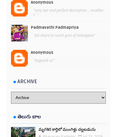
Anonymous
"very apt and perfect description .. excellen
t. "
Padmavathi Padmapriya
"pls share to reach govt.of telangana"
Anonymous
"bagundi sir"
ARCHIVE
తెలుగు బాల
మృగశిర కార్తెలో ముంగిళ్లు చల్లబడును
Bhavaraju Padmini
Jul 23, 2026