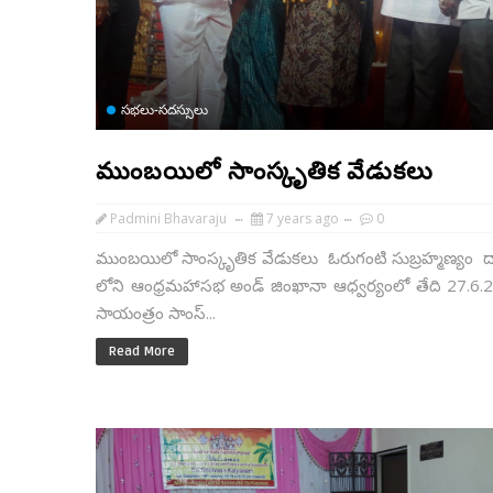
సభలు-సదస్సులు
ముంబయిలో సాంస్కృతిక వేడుకలు
Padmini Bhavaraju
7 years ago
0
ముంబయిలో సాంస్కృతిక వేడుకలు ఓరుగంటి సుబ్రహ్మణ్యం ద
లోని ఆంధ్రమహాసభ అండ్ జింఖానా ఆధ్వర్యంలో తేది 27.6.
సాయంత్రం సాంస్...
Read More