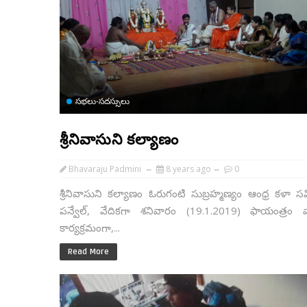
సభలు-సదస్సులు
శ్రీనివాసుని కల్యాణం
Bhavaraju Padmini
8 years ago
0
శ్రీనివాసుని కల్యాణం ఓరుగంటి సుబ్రహ్మణ్యం ఆంధ్ర కళా స
పన్వేల్, వేదికగా శనివారం (19.1.2019) ఫాయంత్రం వార
కార్యక్రమంగా,...
Read More