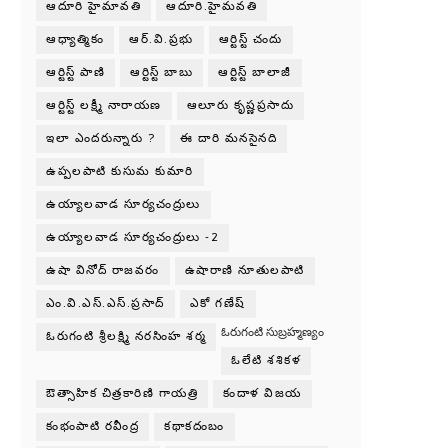
ఆదూరి హైమావతి
ఆదూరి.హైమవతి
ఆధ్యాత్మికం
ఆర్.వి.ప్రభు
ఆర్టిస్ట్ చందు
ఆర్టిస్ట్ పాణి
ఆర్టిస్ట్ బాబు
ఆర్టిస్ట్ బాలాజీ
ఆర్టిస్ట్ లక్ష్మీ నారాయణ
ఆలూరు కృష్ణప్రసాదు
ఇలా ఎందరున్నారు ?
ఈ దారి మనసైనది
ఉప్పలపాటి కుసుమ కుమారి
ఉయ్యాలవాడ సూర్యచంద్రులు
ఉయ్యాలవాడ సూర్యచంద్రులు -2
ఉషా వినోద్ రాజవరం
ఉషారాణి నూతులపాటి
ఎం.వి.ఎస్.ఎస్.ప్రసాద్
ఎకో గణేష్
ఓరుగంటి సుబ్రహ్మణ్యం
ఓరుగంటి శ్రీలక్ష్మి నరసింహ శర్మ
ఓలేటి శశికళ
ఔత్సాహిక చిత్రకారిణి గాయత్రి
కందాళ విజయ
కంభంపాటి రవీంద్ర
కథాకదంబం