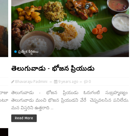
ప్రత్యేక శీర్షికలు
తెలుగువాడు - భోజన ప్రియుడు
Bhavaraju Padmini
9 years ago
0
రాజు
తెలుగువాడు - భోజన ప్రియుడు ఓరుగంటి సుబ్రహ్మణ్యం
కుంటూ
తెలుగువాడు మంచి భొజన ప్రియుడని వేరే చెప్పవలసిన పనిలేదు.
మన విస్తరిని ఉత్తరాది ...
Read More