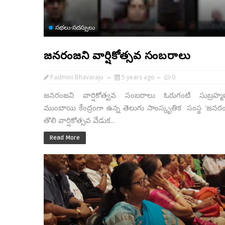
సభలు-సదస్సులు
జనరంజని వార్షికోత్సవ సంబరాలు
Padmini Bhavaraju
5 years ago
0
జనరంజని వార్షికోత్వవ సంబరాలు ఓరుగంటి సుబ్రహ్మ
ముంబాయి కేంద్రంగా ఉన్న తెలుగు సాంస్కృతిక సంస్థ 'జనరం
తొలి వార్షికోత్సవ వేడుక...
Read More