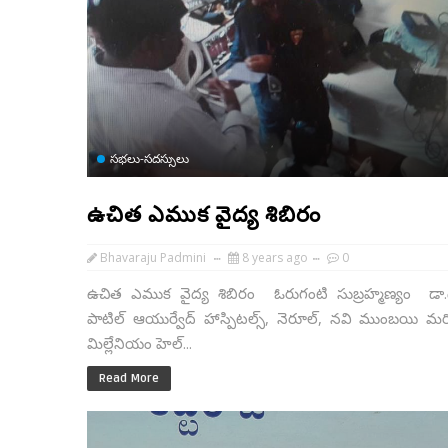
సభలు-సదస్సులు
ఉచిత ఎముక వైద్య శిబిరం
Bhavaraju Padmini
8 years ago
0
ఉచిత ఎముక వైద్య శిబిరం ఓరుగంటి సుబ్రహ్మణ్యం డా.డి
పాటిల్ ఆయుర్వేద్ హాస్పిటల్స్, నెరూల్, నవి ముంబయి మ
మిల్లేనియం హెల్...
Read More