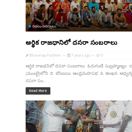
సభలు-సదస్సులు
ఆర్ధిక రాజధానిలో దసరా సంబరాలు
Bhavaraju Padmini
7 years ago
0
ఆర్ధిక రాజధనిలో దసరా సంబరాలు ఓరుగంటి సుబ్రహ్మణ్యం ద
(ముంబై)లోని ది బొంబయి ఆంధ్రమహసభ & జింఖన ఆధ్వర్
దసరా సం...
Read More