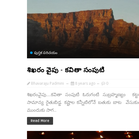
పుస్తక పరిచయం
శిఖరం వైపు - కవితా సంపుటి
Bhavaraju Padmini
8 years ago
0
శిఖరంవైపు.....కవితా సంపుటి ఓరుగంటి సుబ్రహ్మణ్యం కట్ట
సామాన్య రైతుబిడ్డ. కష్టాల కన్నీటిలోనే బతుకు బాట వేసు
ముందుకు సాగ...
Read More