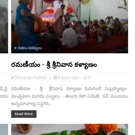
సభలు-సదస్సులు
రమణీయం - శ్రీ శ్రీనివాస కళ్యాణం
Bhavaraju Padmini
8 years ago
0
.వై.
రమణీయం – శ్రీ శ్రీనివాస కళ్యాణం ఓరుగంటి సుబ్రహ్మణ్యం
రియు
ముచ్చటగా మూడు సంస్థలు - తెలుగు కళా సమితి, నవీ ముంబయి
అన్నమాచార్య సప్తగిరి...
Read More