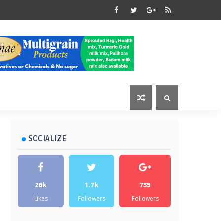
SOCIALIZE
26k
1.7k
735
Likes
Followers
Followers