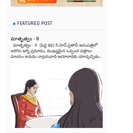
FEATURED POST
మాతృత్వం - 8
మాతృత్వం - 8 (పెద్ద కథ) సి.హెచ్.ప్రతాప్ ఆసుపత్రిలో
జరిగిన అగ్ని ప్రమాదం, ముఖ్యమైన ఒప్పంద పత్రాలు
మాయం కావడం న్యాయవాది అనూరాధకు యాదృచ్ఛికం...