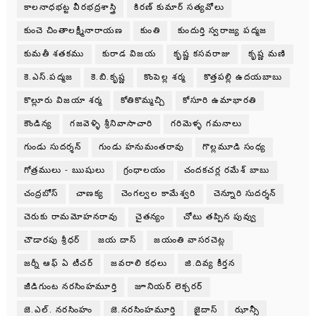
కాలనాధభట్ట వీరభద్రశాస్త్రి
కిరణ్ కుమార్ సత్యవోలు
కుంచె చింతాలక్ష్మీనారాయణ
కుంతి
కుందుర్తి స్వరాజ్య పద్మజ
కుమతీ శతకము
కురాడ విజయ
కృష్ణ కసవరాజు
కృష్ణ మణి
కె.ఎస్.పద్మజ
కె.బి.కృష్ణ
కొంపెల్ల శర్మ
కొత్తపల్లి ఉదయబాబు
కొల్లూరు విజయా శర్మ
కోతికొమ్మచ్చి
కోసూరి ఉమాభారతి
కౌండిన్య
గజవెళ్ళి శ్రీనివాసాచారి
గరిమెళ్ళ గమనాలు
గుండు సుదర్శన్
గుండు హనుమంతరావు
గొల్లమూడి సంధ్య
గోత్రములు - ఋషులు
గ్రంధాలయం
చందకచర్ల రమేశ్ బాబు
చంద్రబోస్
చాణక్య
చెంగల్వల కామేశ్వరి
చెన్నూరి సుదర్శన్
చెరుకు రామమోహనరావు
చైతన్యం
చోటు తప్పిన పువ్వు
చౌడారపు శ్రీధర్
జయ దాస్
జయంతి వాసరచెట్ల
జర్నీ ఆఫ్ ఏ టీచర్
జవరాలి కధలు
జి.దివ్య కీర్తన
జీడిగుంట నరసింహమూర్తి
జూనియర్ లెక్చరర్
జె.ఎల్. నరసింహం
జె.నరసింహమూర్తి
జైదాస్
ఝాన్సీ