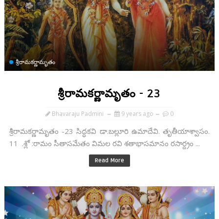
శ్రీరామకర్ణామృతం
శ్రీరామకర్ణామృతం - 23
Bhavaraju Padmini
9 years ago
0
శ్రీరామకర్ణామృతం -23 సిద్ధకవి డా.బల్లూరి ఉమాదేవి. తృతీయాశ్వాసం.
11 .శ్లో :రామం సీతాసమేతం విమల రవి శతాభాసమానం రసార్ద్రం ...
Read More