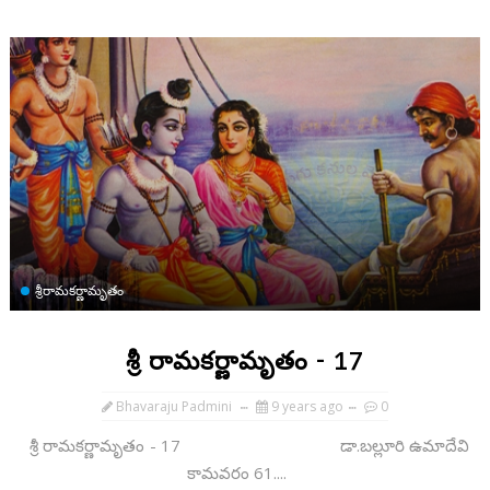
శ్రీరామకర్ణామృతం
శ్రీ రామకర్ణామృతం - 17
Bhavaraju Padmini
9 years ago
0
శ్రీ రామకర్ణామృతం - 17 డా.బల్లూరి ఉమాదేవి
కామవరం 61....