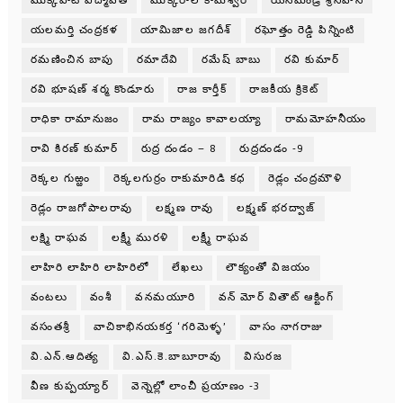
మొక్కపాటి పద్మావతి
మొక్కరాల కామేశ్వరి
యనమండ్ర శ్రీనివాస్
యలమర్తి చంద్రకళ
యామిజాల జగదీశ్
రఘోత్తం రెడ్డి పిన్నింటి
రమణించిన బాపు
రమాదేవి
రమేష్ బాబు
రవి కుమార్
రవి భూషణ్ శర్మ కొండూరు
రాజ కార్తీక్
రాజకీయ క్రికెట్
రాధికా రామానుజం
రామ రాజ్యం కావాలయ్యా
రామమోహనీయం
రావి కిరణ్ కుమార్
రుద్ర దండం – 8
రుద్రదండం -9
రెక్కల గుఱ్ఱం
రెక్కలగుర్రం రాకుమారిడి కధ
రెడ్లం చంద్రమౌళి
రెడ్లం రాజగోపాలరావు
లక్ష్మణ రావు
లక్ష్మణ్ భరద్వాజ్
లక్ష్మి రాఘవ
లక్ష్మీ మురళి
లక్ష్మీ రాఘవ
లాహిరి లాహిరి లాహిరిలో
లేఖలు
లౌక్యంతో విజయం
వంటలు
వంశీ
వనమయూరి
వన్ మోర్ వితౌట్ ఆక్టింగ్
వసంతశ్రీ
వాచికాభినయకర్త ‘గరిమెళ్ళ’
వాసం నాగరాజు
వి.ఎన్.ఆదిత్య
వి.ఎస్.కె.బాబూరావు
విసురజ
వీణ కుప్పయ్యార్
వెన్నెల్లో లాంచీ ప్రయాణం -3