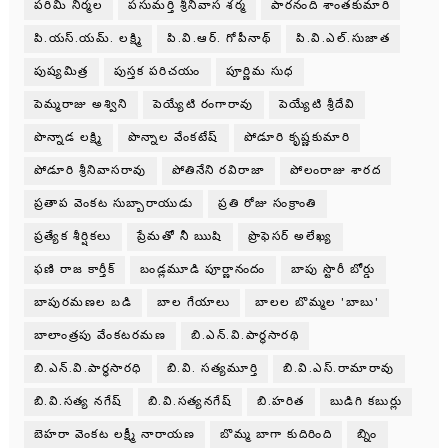
పరిమి నిర్మల
పసుమర్తి శ్రీనివాస శర్మ
పారనంది శాంతకుమారి
పి.యస్.యమ్. లక్ష్మి
పి.వి.ఆర్. గోపీనాథ్
పి.వి.ఎల్.సుజాత
పుష్యమిత్ర
పుస్తక పరిచయం
పూర్ణిమ సుధ
పెమ్మరాజు అశ్విని
పెయ్యేటి రంగారావు
పెయ్యేటి శ్రీదేవి
పొన్నాడ లక్ష్మి
పొన్నాల వేంకటేష్
పోడూరి కృష్ణకుమారి
పోడూరి శ్రీనివాసరావు
పోతినేని రవిరాజా
పోలంరాజు శారద
ప్రతాప వెంకట సుబ్బారాయుడు
ప్రతి రోజు సంక్రాంతి
ప్రత్యేక శీర్షికలు
ప్రేమతో నీ ఋషి
ప్రొఫెసర్ అలేఖ్య
ఫణి రాజ కార్తీక్
బండ్లమూడి పూర్ణానందం
బాపు స్టొరీ బోర్డు
బాపురమణల బడి
బాల గేయాలు
బాలల బొమ్మల 'బాబు'
బాలాంత్రపు వేంకటరమణ
బి.ఎన్.వి.పార్థసారథి
బి.ఎన్.వి.పార్ధసారధి
బి.వి. సత్యమూర్తి
బి.వి.ఎస్.రామారావు
బి.వి.సత్య నగేష్
బి.వి.సత్యనగేష్
బి.హరిత
బుడిగి కబుర్లు
బెహరా వెంకట లక్ష్మీ నారాయణ
బొమ్మ బాగా కుదిరింది
బ్నిం