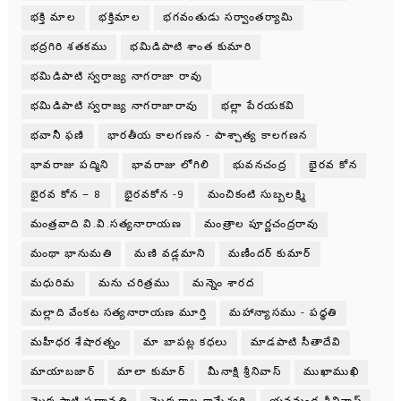
భక్తి మాల
భక్తిమాల
భగవంతుడు సర్వాంతర్యామి
భద్రగిరి శతకము
భమిడిపాటి శాంత కుమారి
భమిడిపాటి స్వరాజ్య నాగరాజా రావు
భమిడిపాటి స్వరాజ్య నాగరాజారావు
భల్లా పేరయకవి
భవానీ ఫణి
భారతీయ కాలగణన - పాశ్చాత్య కాలగణన
భావరాజు పద్మిని
భావరాజు లోగిలి
భువనచంద్ర
భైరవ కోన
భైరవ కోన – 8
భైరవకోన -9
మంచికంటి సుబ్బలక్ష్మి
మంత్రవాది వి.వి.సత్యనారాయణ
మంత్రాల పూర్ణచంద్రరావు
మంథా భానుమతి
మణి వడ్లమాని
మణీందర్ కుమార్
మధురిమ
మను చరిత్రము
మన్నెం శారద
మల్లాది వేంకట సత్యనారాయణ మూర్తి
మహాన్యాసము - పధ్ధతి
మహీధర శేషారత్నం
మా బాపట్ల కధలు
మాడపాటి సీతాదేవి
మాయాబజార్
మాలా కుమార్
మీనాక్షి శ్రీనివాస్
ముఖాముఖి