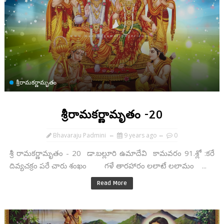
శ్రీరామకర్ణామృతం
శ్రీరామకర్ణామృతం -20
Bhavaraju Padmini
9 years ago
0
శ్రీ రామకర్ణామృతం - 20 డా.బల్లూరి ఉమాదేవి కామవరం 91.శ్లో :కరే
దివ్యచక్రం పరే చారు శంఖం గళే తారహారం లలాటే లలామం ...
Read More