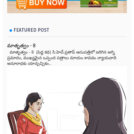
FEATURED POST
మాతృత్వం - 8
మాతృత్వం - 8 (పెద్ద కథ) సి.హెచ్.ప్రతాప్ ఆసుపత్రిలో జరిగిన అగ్ని
ప్రమాదం, ముఖ్యమైన ఒప్పంద పత్రాలు మాయం కావడం న్యాయవాది
అనూరాధకు యాదృచ్ఛికం...