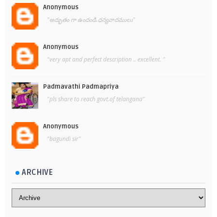
Anonymous
"అద్భుతం గా ఉందండి.ధన్యవాదములు"
Anonymous
"very apt and perfect description .. excellent. "
Padmavathi Padmapriya
"pls share to reach govt.of telangana"
Anonymous
"bagundi sir"
ARCHIVE