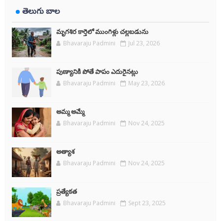
తెలుగు బాల
మృగశిర కార్తెలో ముంగిళ్లు చల్లబడును
Bhavaraju Padmini
Jul 23, 2026
పుణ్యానికి పోతే పాపం ఎదురైనట్లు
Bhavaraju Padmini
May 23, 2026
అమ్మ అమ్మే
Bhavaraju Padmini
Nov 24, 2025
అత్యాశ
Bhavaraju Padmini
Nov 24, 2025
ప్రత్యేకత
Bhavaraju Padmini
Sept 23, 2025