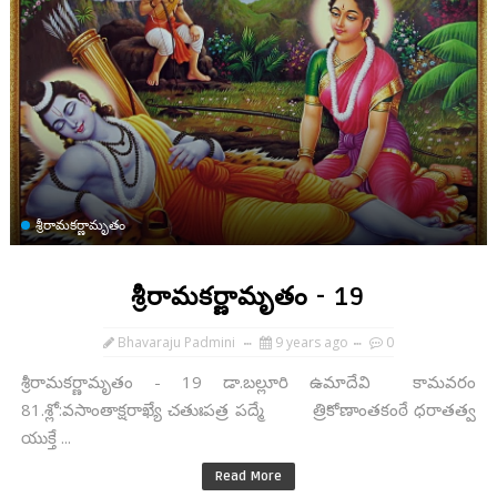
శ్రీరామకర్ణామృతం
శ్రీరామకర్ణామృతం - 19
Bhavaraju Padmini
9 years ago
0
శ్రీరామకర్ణామృతం - 19 డా.బల్లూరి ఉమాదేవి కామవరం
81.శ్లో:వసాంతాక్షరాఖ్యే చతుఃపత్ర పద్మే త్రికోణాంతకంఠే ధరాతత్వ
యుక్తే ...
Read More