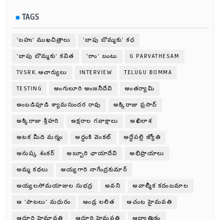
TAGS
'బహు' ముఖచిత్రాలు
'బాపు బొమ్మకు' కధ
'బాపు బొమ్మకు' కవిత
'రాం' బంటు
G PARVATHESAM
TVSRK.ఆచార్యులు
INTERVIEW
TELUGU BOMMA
TESTING
అంగులూరి అంజనీదేవి
అంతర్యామి
అంబడిపూడి శ్యామసుందర రావు
అక్కిరాజు ప్రసాద్
అక్కిరాజు శ్రీహరి
అక్షరాల గవాక్షాలు
అఖిలాశ
అటక మీది మర్మం
అద్దంకి వెంకట్
అద్దేపల్లి జ్యోతి
అనుష్క శంకర్
అబ్బూరి ఛాయాదేవి
అభిప్రాయాలు
అమ్మ కథలు
అయ్యగారి నాగేంద్రకుమార్
అయ్యలసోమయాజుల సుభద్ర
అవని
అవాల్మీక కదంబమాల
ఆ 'పాటలు' మధురం
ఆండ్ర లలిత
ఆచంట హైమవతి
ఆదూరి హైమావతి
ఆదూరి.హైమవతి
ఆధ్యాత్మికం