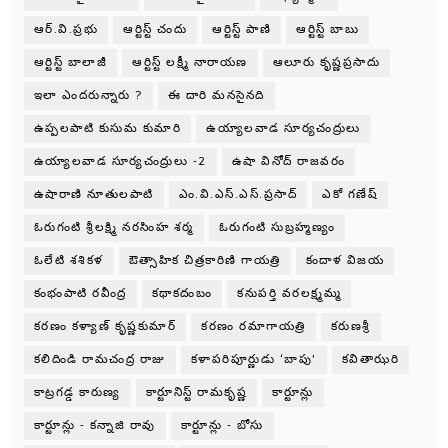
ఆర్.వి.ప్రభు
ఆర్టిస్ట్ చందు
ఆర్టిస్ట్ పాణి
ఆర్టిస్ట్ బాబు
ఆర్టిస్ట్ బాలాజీ
ఆర్టిస్ట్ లక్ష్మీ నారాయణ
ఆలూరు కృష్ణప్రసాదు
ఇలా ఎందరున్నారు ?
ఈ దారి మనసైనది
ఉప్పలపాటి కుసుమ కుమారి
ఉయ్యాలవాడ సూర్యచంద్రులు
ఉయ్యాలవాడ సూర్యచంద్రులు -2
ఉషా వినోద్ రాజవరం
ఉషారాణి నూతులపాటి
ఎం.వి.ఎస్.ఎస్.ప్రసాద్
ఎకో గణేష్
ఓరుగంటి శ్రీలక్ష్మి నరసింహ శర్మ
ఓరుగంటి సుబ్రహ్మణ్యం
ఓలేటి శశికళ
ఔత్సాహిక చిత్రకారిణి గాయత్రి
కందాళ విజయ
కంభంపాటి రవీంద్ర
కథాకదంబం
కనుపర్తి వరలక్ష్మమ్మ
కరణం కళ్యాణ్ కృష్ణకుమార్
కరణం రమాగాయత్రి
కరుణశ్రీ
కలిదిండి రామచంద్ర రాజు
కళాపరిపూర్ణుడు ‘బాపు’
కవితాఝరి
కాట్రగడ్డ కారుణ్య
కార్టూనిస్ట్ రామకృష్ణ
కార్టూన్లు
కార్టూన్లు - కన్నాజి రావు
కార్టూన్లు - బోసు