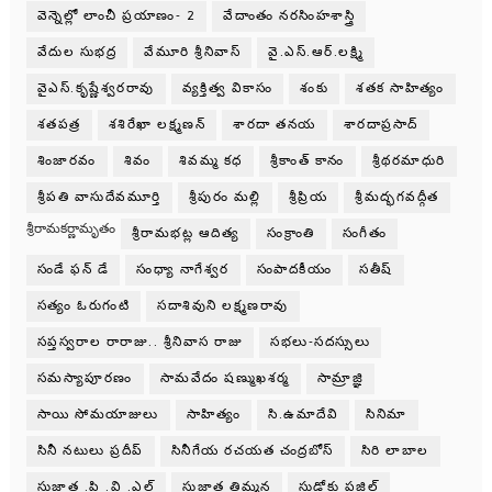
వెన్నెల్లో లాంచీ ప్రయాణం- 2
వేదాంతం నరసింహశాస్త్రి
వేదుల సుభద్ర
వేమూరి శ్రీనివాస్
వై.ఎస్.ఆర్.లక్ష్మి
వైఎస్.కృష్ణేశ్వరరావు
వ్యక్తిత్వ వికాసం
శంకు
శతక సాహిత్యం
శతపత్ర
శశిరేఖా లక్ష్మణన్
శారదా తనయ
శారదాప్రసాద్
శింజారవం
శివం
శివమ్మ కధ
శ్రీకాంత్ కానం
శ్రీథరమాధురి
శ్రీపతి వాసుదేవమూర్తి
శ్రీపురం మల్లి
శ్రీప్రియ
శ్రీమద్భగవద్గీత
శ్రీరామకర్ణామృతం
శ్రీరామభట్ల ఆదిత్య
సంక్రాంతి
సంగీతం
సండే ఫన్ డే
సంధ్యా నాగేశ్వర
సంపాదకీయం
సతీష్
సత్యం ఓరుగంటి
సదాశివుని లక్ష్మణరావు
సప్తస్వరాల రారాజు.. శ్రీనివాస రాజు
సభలు-సదస్సులు
సమస్యాపూరణం
సామవేదం షణ్ముఖశర్మ
సామ్రాజ్ఞి
సాయి సోమయాజులు
సాహిత్యం
సి.ఉమాదేవి
సినిమా
సినీ నటులు ప్రదీప్
సినీగేయ రచయత చంద్రబోస్
సిరి లాబాల
సుజాత .పి .వి .ఎల్
సుజాత తిమ్మన
సుడోకు పజిల్