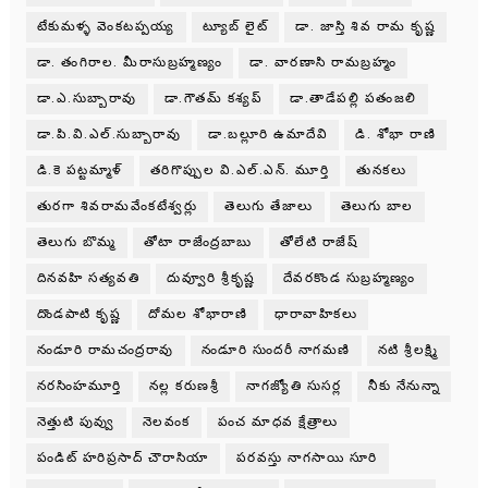
టేకుమళ్ళ వెంకటప్పయ్య
ట్యూబ్ లైట్
డా. జాస్తి శివ రామ కృష్ణ
డా. తంగిరాల. మీరాసుబ్రహ్మణ్యం
డా. వారణాసి రామబ్రహ్మం
డా.ఎ.సుబ్బారావు
డా.గౌతమ్ కశ్యప్
డా.తాడేపల్లి పతంజలి
డా.పి.వి.ఎల్.సుబ్బారావు
డా.బల్లూరి ఉమాదేవి
డి. శోభా రాణి
డి.కె పట్టమ్మాళ్
తరిగొప్పుల వి.ఎల్.ఎన్. మూర్తి
తునకలు
తురగా శివరామవేంకటేశ్వర్లు
తెలుగు తేజాలు
తెలుగు బాల
తెలుగు బొమ్మ
తోటా రాజేంద్రబాబు
తోలేటి రాజేష్
దినవహి సత్యవతి
దువ్వూరి శ్రీకృష్ణ
దేవరకొండ సుబ్రహ్మణ్యం
దొండపాటి కృష్ణ
దోమల శోభారాణి
ధారావాహికలు
నండూరి రామచంద్రరావు
నండూరి సుందరీ నాగమణి
నటి శ్రీలక్ష్మి
నరసింహమూర్తి
నల్ల కరుణశ్రీ
నాగజ్యోతి సుసర్ల
నీకు నేనున్నా
నెత్తుటి పువ్వు
నెలవంక
పంచ మాధవ క్షేత్రాలు
పండిట్ హరిప్రసాద్ చౌరాసియా
పరవస్తు నాగసాయి సూరి