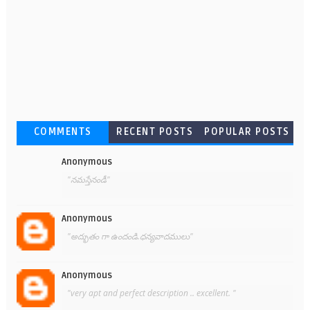
COMMENTS
RECENT POSTS
POPULAR POSTS
Anonymous
"నమస్తేనండీ"
Anonymous
"అద్భుతం గా ఉందండి.ధన్యవాదములు"
Anonymous
"very apt and perfect description .. excellent. "