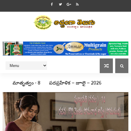
మాతృత్వం - 8
పదప్రహేళిక – జూలై – 2026
కార్టూన్లు - జీడిగుంట నరసింహమూర్తి
పంచపదులలో- శ్రీమద్రామాయణ కావ్యం -23
మృగశిర కార్తెలో ముంగిళ్లు చల్లబడును
శ్రీథరమాధురి - 145
శివం-138
ఎక్కడి సుద్ది యీ భ్రమనేల పడేరు