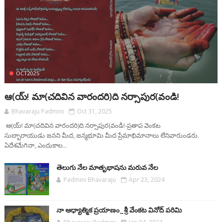
OCT2025
ఆ(య్! మా(చదివిన వారందరి)ది నర్సాపుర(వండి!
Bhavaraju Padmini
Oct 31, 2025
ఆ(య్! మా(చదివిన వారందరి)ది నర్సాపుర(వండి!-ప్రతాప వెంకట
సుబ్బారాయుడు జనని మీద, జన్మభూమి మీద ప్రేమాభిమానాలు లేనివారుండరు.
ఏదేశమేగినా, ఎందుకాల...
తెలుగు నేల మాతృభాషను మరువ నేల
Padmini Bhavaraju
Apr 23, 2024
నా ఆధ్యాత్మిక ప్రయాణం_శ్రీ వేంకట వినోద్ పరిమి