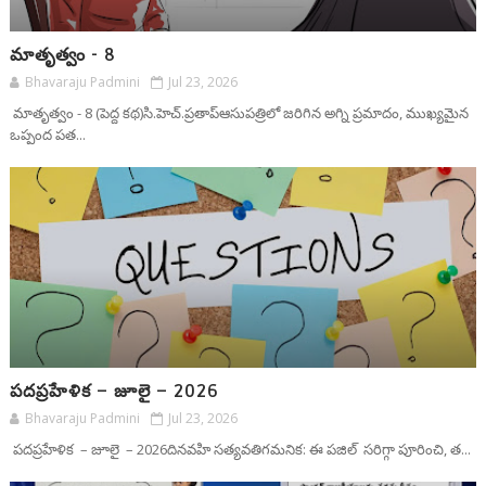
మాతృత్వం - 8
Bhavaraju Padmini
Jul 23, 2026
మాతృత్వం - 8 (పెద్ద కథ)సి.హెచ్.ప్రతాప్ఆసుపత్రిలో జరిగిన అగ్ని ప్రమాదం, ముఖ్యమైన
ఒప్పంద పత...
పదప్రహేళిక – జూలై – 2026
Bhavaraju Padmini
Jul 23, 2026
పదప్రహేళిక – జూలై – 2026దినవహి సత్యవతిగమనిక: ఈ పజిల్ సరిగ్గా పూరించి, త...