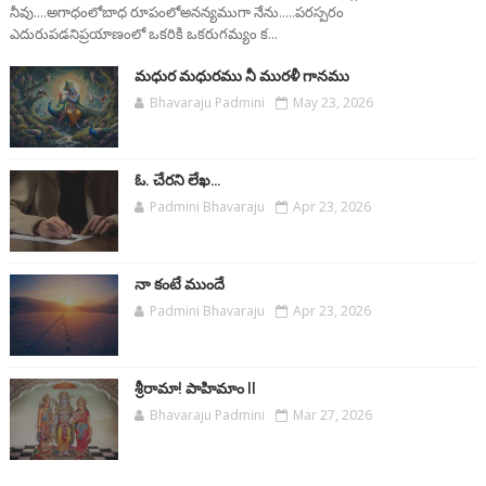
నీవు....అగాధంలోబాధ రూపంలోఅనన్యముగా నేను.....పరస్పరం
ఎదురుపడనిప్రయాణంలో ఒకరికి ఒకరుగమ్యం క...
మధుర మధురము నీ మురళీ గానము
Bhavaraju Padmini
May 23, 2026
ఓ. చేరని లేఖ…
Padmini Bhavaraju
Apr 23, 2026
నా కంటే ముందే
Padmini Bhavaraju
Apr 23, 2026
శ్రీరామా! పాహిమాం ll
Bhavaraju Padmini
Mar 27, 2026