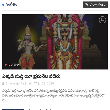
సంగీతం
View More
JULY2026
ఎక్కడి సుద్ది యీ భ్రమనేల పడేరు
Bhavaraju Padmini
Jul 23, 2026
ఎక్కడి సుద్ది యీ భ్రమనేల పడేరు(అన్నమయ్య కీర్తనకు వివరణ)ఆచార్య తాడేపల్లి
పతంజలిఅవతారికతాళ్లపాక అన్నమాచార్యుల వారు రచించిన ఈ అధ్యాత్మ సంకీర్తనలో
మ...