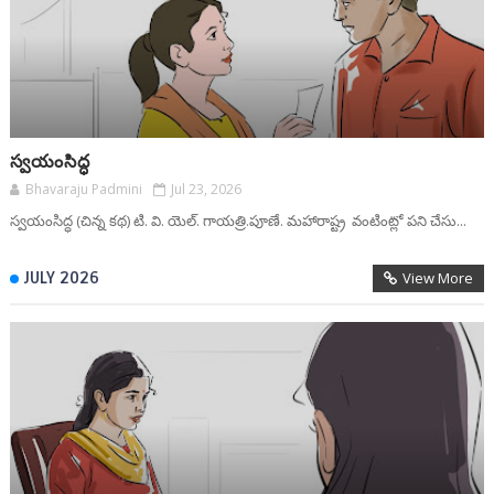
స్వయంసిద్ధ
Bhavaraju Padmini
Jul 23, 2026
స్వయంసిద్ధ (చిన్న కథ) టి. వి. యెల్. గాయత్రి.పూణే. మహారాష్ట్ర వంటింట్లో పని చేసు...
JULY 2026
View More