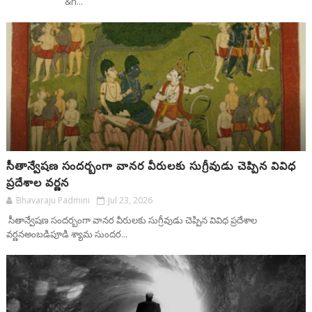
&n...
సీతాన్వేషణ సందర్బంగా వానర వీరులకు సుగ్రీవుడు చెప్పిన వివిధ
ప్రదేశాల వర్ణన
Bhavaraju Padmini
Jul 23, 2026
సీతాన్వేషణ సందర్బంగా వానర వీరులకు సుగ్రీవుడు చెప్పిన వివిధ ప్రదేశాల
వర్ణనఅంబడిపూడి శ్యామ సుందర...