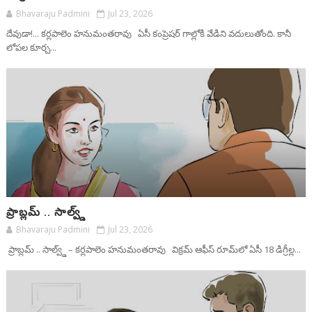
Bhavaraju Padmini
Jul 23, 2026
దేవుడా!... కర్లపాలెం హనుమంతరావు ఏసీ కంప్రెషర్ గాల్లోకి వేడిని వదులుతోంది. కానీ
లోపల కూర్చ...
ప్రాబ్లమ్ .. సాల్వ్డ్
Bhavaraju Padmini
Jul 23, 2026
ప్రాబ్లమ్ .. సాల్వ్డ్ – కర్లపాలెం హనుమంతరావు విక్రమ్ ఆఫీస్ రూమ్‌లో ఏసీ 18 డిగ్రీల్ల...