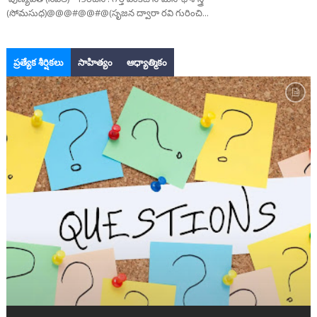
(సోమసుధ)@@@#@@#@(సృజన ద్వారా రవి గురించి...
ప్రత్యేక శీర్షికలు
సాహిత్యం
ఆధ్యాత్మికం