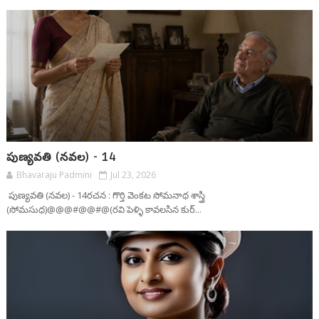
పుణ్యవతి (నవల) - 14
Bhavaraju Padmini
Jul 23, 2026
పుణ్యవతి (నవల) - 14రచన : గొర్తి వెంకట సోమనాథ శాస్త్రి
(సోమసుధ)@@@#@@#@(రవి పెళ్ళి కావలసిన కుర్...