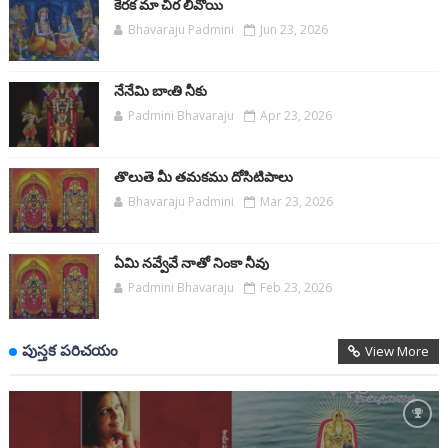
కేరక మా చీర లీవోయి
Bhavaraju Padmini
Jun 23, 2026
నేనేమి బాఁతి నీకు
Padmini Bhavaraju
Apr 23, 2026
తొలుతె మీ తమకము దోసిటిపాలు
Bhavaraju Padmini
Mar 23, 2026
ఏమి నవ్వేవే నాతో నింకా నీవు
Padmini Bhavaraju
Feb 23, 2026
పుస్తక పరిచయం
View More