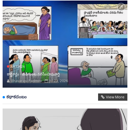
JULY2026
కార్టూన్లు - జీడిగుంట నరసింహమూర్తి
Bhavaraju Padmini
Jul 23, 2026
కథాకదంబం
View More