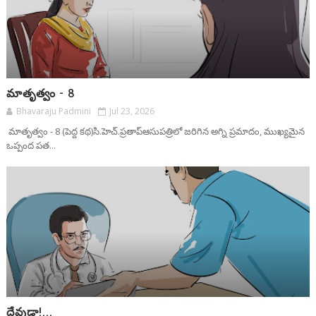
మాతృత్వం - 8
Bhavaraju Padmini
Jul 23, 2026
మాతృత్వం - 8 (పెద్ద కథ)సి.హెచ్.ప్రతాప్ఆసుపత్రిలో జరిగిన అగ్ని ప్రమాదం, ముఖ్యమైన
ఒప్పంద పత...
దేవుడా!...