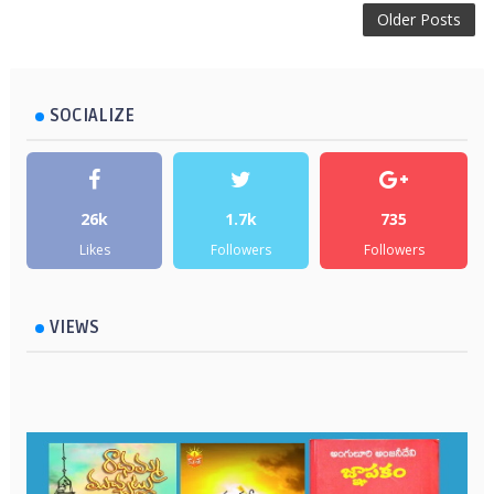
Older Posts
SOCIALIZE
26k
1.7k
735
Likes
Followers
Followers
VIEWS