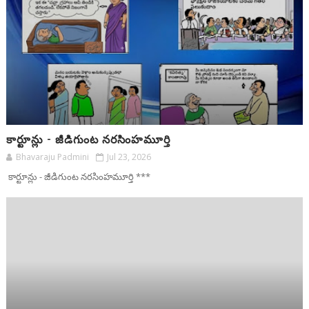
కార్టూన్లు - జీడిగుంట నరసింహమూర్తి
Bhavaraju Padmini
Jul 23, 2026
కార్టూన్లు - జీడిగుంట నరసింహమూర్తి ***