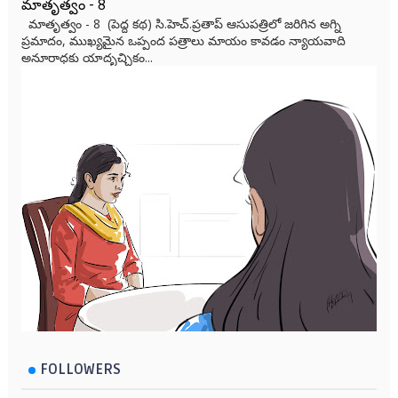
మాతృత్వం - 8
మాతృత్వం - 8 (పెద్ద కథ) సి.హెచ్.ప్రతాప్ ఆసుపత్రిలో జరిగిన అగ్ని
ప్రమాదం, ముఖ్యమైన ఒప్పంద పత్రాలు మాయం కావడం న్యాయవాది
అనూరాధకు యాదృచ్ఛికం...
FOLLOWERS