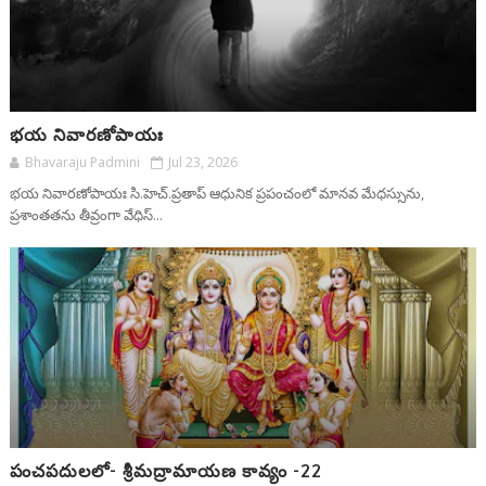
భయ నివారణోపాయః
Bhavaraju Padmini
Jul 23, 2026
భయ నివారణోపాయః సి.హెచ్.ప్రతాప్ ఆధునిక ప్రపంచంలో మానవ మేధస్సును,
ప్రశాంతతను తీవ్రంగా వేధిస్...
పంచపదులలో- శ్రీమద్రామాయణ కావ్యం -22