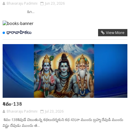
Bhavaraju Padmini
Jun 23, 2026
&n...
ధారావాహికలు
View More
శివం-138
Bhavaraju Padmini
Jul 23, 2026
శివం-138శివుడే చెబుతున్న కథలుదర్శకుని కధ 43(నా ముందు బ్రహ్మ దేవుడి ముందు
విష్ణు దేవుడు ముందు త...