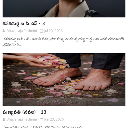
కనకదుర్గ ఐ.పి.ఎస్ - 3
Bhavaraju Padmini
Jul 23, 2026
కనకదుర్గ ఐ.పి.ఎస్ -3(మినీ నవల)టేకుమళ్ళ వెంకటప్పయ్య దుర్గ ఎనిమిదవ తరగతిలోకి
ప్రవేశించింది....
పుణ్యవతి (నవల) - 13
Bhavaraju Padmini
Jun 23, 2026
పుణ్యవతి (నవల) - 13రచన : గొర్తి వెంకట సోమనాథ శాస్త్రి