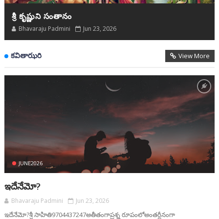
శ్రీ కృష్ణుని సంతానం
Bhavaraju Padmini
Jun 23, 2026
కవితాఝరి
View More
JUNE2026
ఇదేనేమో?
Bhavaraju Padmini
Jun 23, 2026
ఇదేనేమో?శ్రీ సాహితి9704437247అతీతంగాప్రశ్న రూపంలోఅంతర్లీనంగా