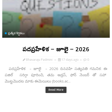
ప్రత్యేక శీర్షికలు
పదప్రహేళిక – జూలై – 2026
Bhavaraju Padmini
17 days ago
0
పదప్రహేళిక – జూలై – 2026 దినవహి సత్యవతి గమనిక: ఈ
పజిల్ సరిగ్గా పూరించి, తమ అడ్రస్, ఫోన్ నెంబర్ తో సహా
మొట్టమొదట మాకు ఈమెయిలు (books.ac...
Read More