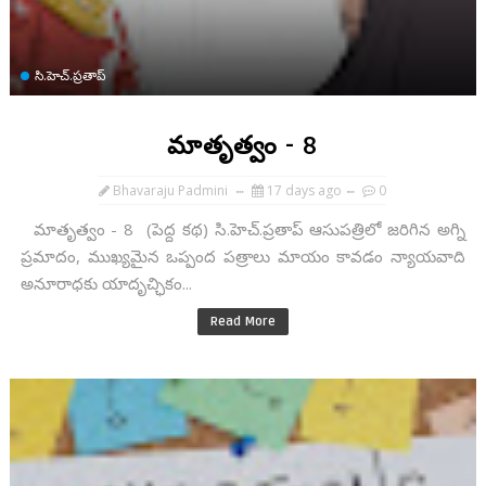
సి.హెచ్.ప్రతాప్
మాతృత్వం - 8
Bhavaraju Padmini
17 days ago
0
మాతృత్వం - 8 (పెద్ద కథ) సి.హెచ్.ప్రతాప్ ఆసుపత్రిలో జరిగిన అగ్ని
ప్రమాదం, ముఖ్యమైన ఒప్పంద పత్రాలు మాయం కావడం న్యాయవాది
అనూరాధకు యాదృచ్ఛికం...
Read More