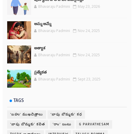
Bhavaraju Padmini
May 23, 2026
అమ్మ అమ్మే
Bhavaraju Padmini
Nov 24, 2025
అత్యాశ
Bhavaraju Padmini
Nov 24, 2025
ప్రత్యేకత
Bhavaraju Padmini
Sept 23, 2025
TAGS
'బహు' ముఖచిత్రాలు
'బాపు బొమ్మకు' కధ
'బాపు బొమ్మకు' కవిత
'రాం' బంటు
G PARVATHESAM