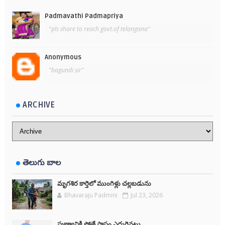
Padmavathi Padmapriya
"pls share to reach govt.of telangana"
Anonymous
"bagundi sir"
ARCHIVE
తెలుగు బాల
మృగశిర కార్తెలో ముంగిళ్లు చల్లబడును
Bhavaraju Padmini
Jul 23, 2026
పుణ్యానికి పోతే పాపం ఎదురైనట్లు