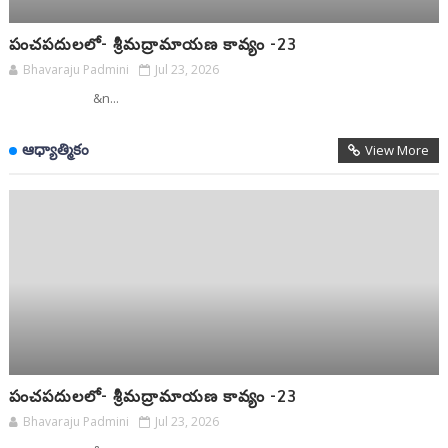
పంచపదులలో- శ్రీమద్రామాయణ కావ్యం -23
Bhavaraju Padmini
Jul 23, 2026
&n...
ఆధ్యాత్మికం
View More
పంచపదులలో- శ్రీమద్రామాయణ కావ్యం -23
Bhavaraju Padmini
Jul 23, 2026