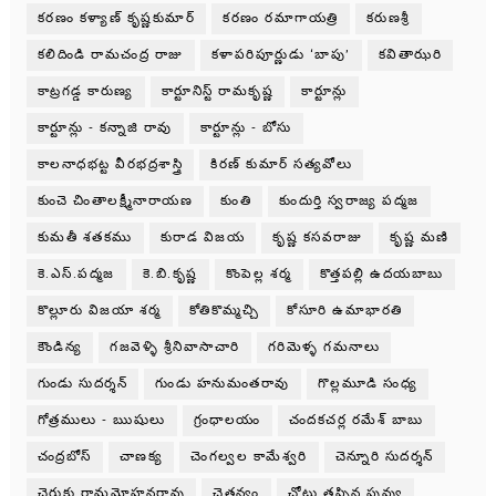
కరణం కళ్యాణ్ కృష్ణకుమార్
కరణం రమాగాయత్రి
కరుణశ్రీ
కలిదిండి రామచంద్ర రాజు
కళాపరిపూర్ణుడు ‘బాపు’
కవితాఝరి
కాట్రగడ్డ కారుణ్య
కార్టూనిస్ట్ రామకృష్ణ
కార్టూన్లు
కార్టూన్లు - కన్నాజి రావు
కార్టూన్లు - బోసు
కాలనాధభట్ట వీరభద్రశాస్త్రి
కిరణ్ కుమార్ సత్యవోలు
కుంచె చింతాలక్ష్మీనారాయణ
కుంతి
కుందుర్తి స్వరాజ్య పద్మజ
కుమతీ శతకము
కురాడ విజయ
కృష్ణ కసవరాజు
కృష్ణ మణి
కె.ఎస్.పద్మజ
కె.బి.కృష్ణ
కొంపెల్ల శర్మ
కొత్తపల్లి ఉదయబాబు
కొల్లూరు విజయా శర్మ
కోతికొమ్మచ్చి
కోసూరి ఉమాభారతి
కౌండిన్య
గజవెళ్ళి శ్రీనివాసాచారి
గరిమెళ్ళ గమనాలు
గుండు సుదర్శన్
గుండు హనుమంతరావు
గొల్లమూడి సంధ్య
గోత్రములు - ఋషులు
గ్రంధాలయం
చందకచర్ల రమేశ్ బాబు
చంద్రబోస్
చాణక్య
చెంగల్వల కామేశ్వరి
చెన్నూరి సుదర్శన్
చెరుకు రామమోహనరావు
చైతన్యం
చోటు తప్పిన పువ్వు