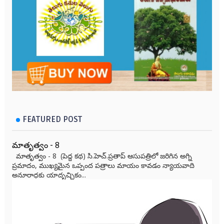
FEATURED POST
మాతృత్వం - 8
మాతృత్వం - 8 (పెద్ద కథ) సి.హెచ్.ప్రతాప్ ఆసుపత్రిలో జరిగిన అగ్ని
ప్రమాదం, ముఖ్యమైన ఒప్పంద పత్రాలు మాయం కావడం న్యాయవాది
అనూరాధకు యాదృచ్ఛికం...