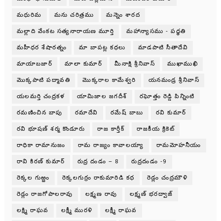
మధురిమ
మను చరిత్రము
మన్నెం శారద
మల్లాది వేంకట సత్యనారాయణ మూర్తి
మహాన్యాసము - పధ్ధతి
మహీధర శేషారత్నం
మా బాపట్ల కధలు
మాడపాటి సీతాదేవి
మాయాబజార్
మాలా కుమార్
మీనాక్షి శ్రీనివాస్
ముఖాముఖి
మొక్కపాటి పద్మావతి
మొక్కరాల కామేశ్వరి
యనమండ్ర శ్రీనివాస్
యలమర్తి చంద్రకళ
యామిజాల జగదీశ్
రఘోత్తం రెడ్డి పిన్నింటి
రమణించిన బాపు
రమాదేవి
రమేష్ బాబు
రవి కుమార్
రవి భూషణ్ శర్మ కొండూరు
రాజ కార్తీక్
రాజకీయ క్రికెట్
రాధికా రామానుజం
రామ రాజ్యం కావాలయ్యా
రామమోహనీయం
రావి కిరణ్ కుమార్
రుద్ర దండం – 8
రుద్రదండం -9
రెక్కల గుఱ్ఱం
రెక్కలగుర్రం రాకుమారిడి కధ
రెడ్లం చంద్రమౌళి
రెడ్లం రాజగోపాలరావు
లక్ష్మణ రావు
లక్ష్మణ్ భరద్వాజ్
లక్ష్మి రాఘవ
లక్ష్మీ మురళి
లక్ష్మీ రాఘవ