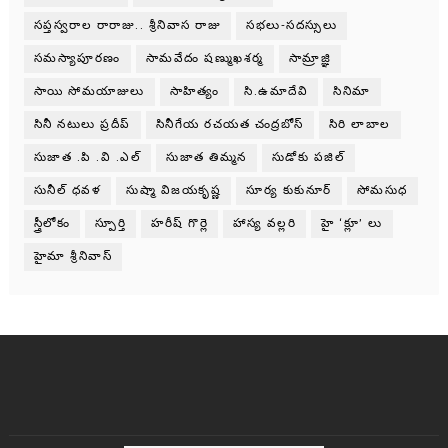
సప్తస్వరాల రారాజు.. శ్రీనివాస రాజు
సభలు-సదస్సులు
సమస్యాపూరణం
సామవేదం షణ్ముఖశర్మ
సామ్రాజ్ఞి
సాయి సోమయాజులు
సాహిత్యం
సి.ఉమాదేవి
సినిమా
సినీ నటులు ప్రదీప్
సినీగేయ రచయత చంద్రబోస్
సిరి లాబాల
సుజాత .పి .వి .ఎల్
సుజాత తిమ్మన
సుడోకు పజిల్
సునీల్ ధవళ
సుష్మా విజయకృష్ణ
సూర్య కుకునూర్
సోమసుధ
స్త్రీలోకం
స్పూర్తి
హరీష్ గొర్లె
హాస్య వల్లరి
హై ‘క్లూ’ లు
హైమా శ్రీనివాస్