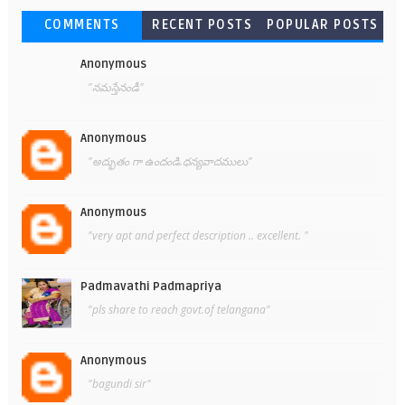
COMMENTS
RECENT POSTS
POPULAR POSTS
Anonymous
"నమస్తేనండీ"
Anonymous
"అద్భుతం గా ఉందండి.ధన్యవాదములు"
Anonymous
"very apt and perfect description .. excellent. "
Padmavathi Padmapriya
"pls share to reach govt.of telangana"
Anonymous
"bagundi sir"