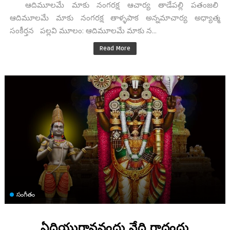
ఆదిమూలమే మాకు నంగరక్ష ఆచార్య తాడేపల్లి పతంజలి
ఆదిమూలమే మాకు నంగరక్ష తాళ్ళపాక అన్నమాచార్య అధ్యాత్మ
సంకీర్తన పల్లవి మూలం: ఆదిమూలమే మాకు న...
Read More
సంగీతం
ఏదియుగాననందు నేది గాదందు