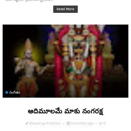
Read More
సంగీతం
ఆదిమూలమే మాకు నంగరక్ష
Bhavaraju Padmini
9 months ago
0