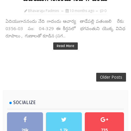
Bhavaraju Padmini
10 months ago
0
ఏదియుగాననందు నేది గాదందు ఆచార్య తాడేపల్లి పతంజలి రేకు:
0356-03 సం: 04-329 ఈ కీర్తనలో భగవంతుని యొక్క వివిధ
రూపాలు , గుణాలతో కూడిన (సగ...
Read More
Older Posts
SOCIALIZE
26k
1.7k
735