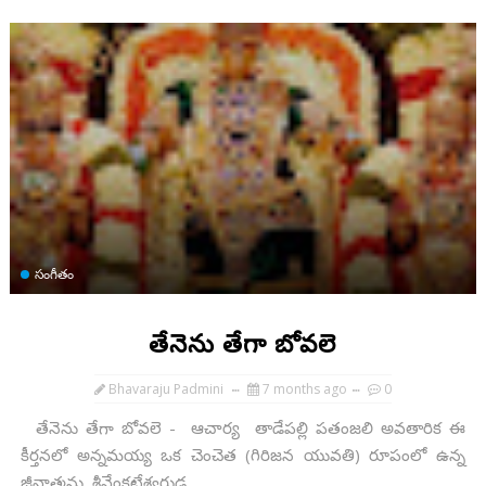
సంగీతం
తేనెను తేగా బోవలె
Bhavaraju Padmini
7 months ago
0
తేనెను తేగా బోవలె - ఆచార్య తాడేపల్లి పతంజలి అవతారిక ఈ
కీర్తనలో అన్నమయ్య ఒక చెంచెత (గిరిజన యువతి) రూపంలో ఉన్న
జీవాత్మను, శ్రీవేంకటేశ్వరుడ...