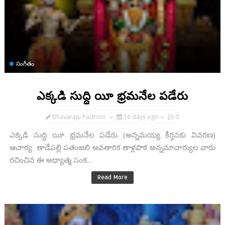
సంగీతం
ఎక్కడి సుద్ది యీ భ్రమనేల పడేరు
Bhavaraju Padmini
16 days ago
0
ఎక్కడి సుద్ది యీ భ్రమనేల పడేరు (అన్నమయ్య కీర్తనకు వివరణ)
ఆచార్య తాడేపల్లి పతంజలి అవతారిక తాళ్లపాక అన్నమాచార్యుల వారు
రచించిన ఈ అధ్యాత్మ సంక...
Read More