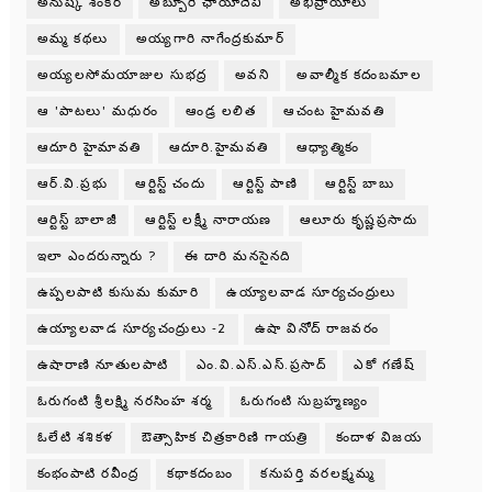
అనుష్క శంకర్
అబ్బూరి ఛాయాదేవి
అభిప్రాయాలు
అమ్మ కథలు
అయ్యగారి నాగేంద్రకుమార్
అయ్యలసోమయాజుల సుభద్ర
అవని
అవాల్మీక కదంబమాల
ఆ 'పాటలు' మధురం
ఆండ్ర లలిత
ఆచంట హైమవతి
ఆదూరి హైమావతి
ఆదూరి.హైమవతి
ఆధ్యాత్మికం
ఆర్.వి.ప్రభు
ఆర్టిస్ట్ చందు
ఆర్టిస్ట్ పాణి
ఆర్టిస్ట్ బాబు
ఆర్టిస్ట్ బాలాజీ
ఆర్టిస్ట్ లక్ష్మీ నారాయణ
ఆలూరు కృష్ణప్రసాదు
ఇలా ఎందరున్నారు ?
ఈ దారి మనసైనది
ఉప్పలపాటి కుసుమ కుమారి
ఉయ్యాలవాడ సూర్యచంద్రులు
ఉయ్యాలవాడ సూర్యచంద్రులు -2
ఉషా వినోద్ రాజవరం
ఉషారాణి నూతులపాటి
ఎం.వి.ఎస్.ఎస్.ప్రసాద్
ఎకో గణేష్
ఓరుగంటి శ్రీలక్ష్మి నరసింహ శర్మ
ఓరుగంటి సుబ్రహ్మణ్యం
ఓలేటి శశికళ
ఔత్సాహిక చిత్రకారిణి గాయత్రి
కందాళ విజయ
కంభంపాటి రవీంద్ర
కథాకదంబం
కనుపర్తి వరలక్ష్మమ్మ