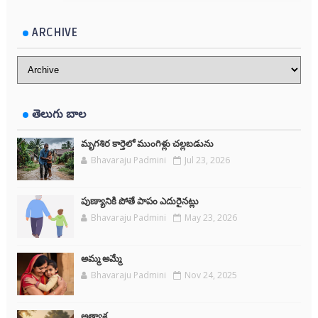
ARCHIVE
తెలుగు బాల
మృగశిర కార్తెలో ముంగిళ్లు చల్లబడును
Bhavaraju Padmini
Jul 23, 2026
పుణ్యానికి పోతే పాపం ఎదురైనట్లు
Bhavaraju Padmini
May 23, 2026
అమ్మ అమ్మే
Bhavaraju Padmini
Nov 24, 2025
అత్యాశ