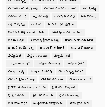
దొండపాటి కృష్ణ
దోమల శోభారాణి
ధారావాహికలు
నండూరి రామచంద్రరావు
నండూరి సుందరీ నాగమణి
నటి శ్రీలక్ష్మి
నరసింహమూర్తి
నల్ల కరుణశ్రీ
నాగజ్యోతి సుసర్ల
నీకు నేనున్నా
నెత్తుటి పువ్వు
నెలవంక
పంచ మాధవ క్షేత్రాలు
పండిట్ హరిప్రసాద్ చౌరాసియా
పరవస్తు నాగసాయి సూరి
పరిమి నిర్మల
పసుమర్తి శ్రీనివాస శర్మ
పారనంది శాంతకుమారి
పి.యస్.యమ్. లక్ష్మి
పి.వి.ఆర్. గోపీనాథ్
పి.వి.ఎల్.సుజాత
పుష్యమిత్ర
పుస్తక పరిచయం
పూర్ణిమ సుధ
పెమ్మరాజు అశ్విని
పెయ్యేటి రంగారావు
పెయ్యేటి శ్రీదేవి
పొన్నాడ లక్ష్మి
పొన్నాల వేంకటేష్
పోడూరి కృష్ణకుమారి
పోడూరి శ్రీనివాసరావు
పోతినేని రవిరాజా
పోలంరాజు శారద
ప్రతాప వెంకట సుబ్బారాయుడు
ప్రతి రోజు సంక్రాంతి
ప్రత్యేక శీర్షికలు
ప్రేమతో నీ ఋషి
ప్రొఫెసర్ అలేఖ్య
ఫణి రాజ కార్తీక్
బండ్లమూడి పూర్ణానందం
బాపు స్టొరీ బోర్డు