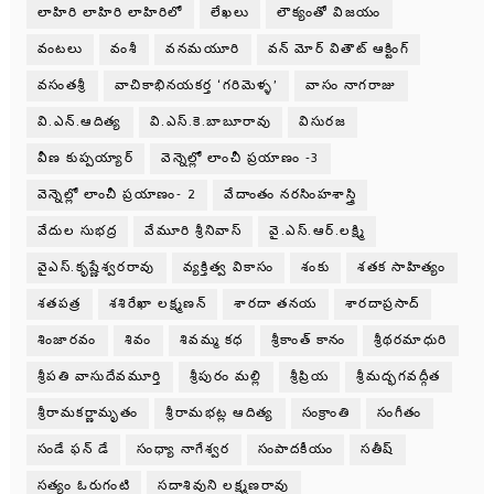
లాహిరి లాహిరి లాహిరిలో
లేఖలు
లౌక్యంతో విజయం
వంటలు
వంశీ
వనమయూరి
వన్ మోర్ వితౌట్ ఆక్టింగ్
వసంతశ్రీ
వాచికాభినయకర్త ‘గరిమెళ్ళ’
వాసం నాగరాజు
వి.ఎన్.ఆదిత్య
వి.ఎస్.కె.బాబూరావు
విసురజ
వీణ కుప్పయ్యార్
వెన్నెల్లో లాంచీ ప్రయాణం -3
వెన్నెల్లో లాంచీ ప్రయాణం- 2
వేదాంతం నరసింహశాస్త్రి
వేదుల సుభద్ర
వేమూరి శ్రీనివాస్
వై.ఎస్.ఆర్.లక్ష్మి
వైఎస్.కృష్ణేశ్వరరావు
వ్యక్తిత్వ వికాసం
శంకు
శతక సాహిత్యం
శతపత్ర
శశిరేఖా లక్ష్మణన్
శారదా తనయ
శారదాప్రసాద్
శింజారవం
శివం
శివమ్మ కధ
శ్రీకాంత్ కానం
శ్రీథరమాధురి
శ్రీపతి వాసుదేవమూర్తి
శ్రీపురం మల్లి
శ్రీప్రియ
శ్రీమద్భగవద్గీత
శ్రీరామకర్ణామృతం
శ్రీరామభట్ల ఆదిత్య
సంక్రాంతి
సంగీతం
సండే ఫన్ డే
సంధ్యా నాగేశ్వర
సంపాదకీయం
సతీష్
సత్యం ఓరుగంటి
సదాశివుని లక్ష్మణరావు