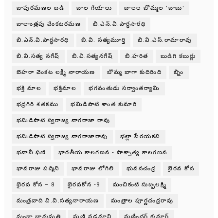
బాపురమణల బడి
బాల గేయాలు
బాలల బొమ్మల 'బాబు'
బాలాంత్రపు వేంకటరమణ
బి.ఎన్.వి.పార్థసారథి
బి.ఎన్.వి.పార్ధసారధి
బి.వి. సత్యమూర్తి
బి.వి.ఎస్.రామారావు
బి.వి.సత్య నగేష్
బి.వి.సత్యనగేష్
బి.హరిత
బుడిగి కబుర్లు
బెహరా వెంకట లక్ష్మీ నారాయణ
బొమ్మ బాగా కుదిరింది
బ్నిం
భక్తి మాల
భక్తిమాల
భగవంతుడు సర్వాంతర్యామి
భద్రగిరి శతకము
భమిడిపాటి శాంత కుమారి
భమిడిపాటి స్వరాజ్య నాగరాజా రావు
భమిడిపాటి స్వరాజ్య నాగరాజారావు
భల్లా పేరయకవి
భవానీ ఫణి
భారతీయ కాలగణన - పాశ్చాత్య కాలగణన
భావరాజు పద్మిని
భావరాజు లోగిలి
భువనచంద్ర
భైరవ కోన
భైరవ కోన – 8
భైరవకోన -9
మంచికంటి సుబ్బలక్ష్మి
మంత్రవాది వి.వి.సత్యనారాయణ
మంత్రాల పూర్ణచంద్రరావు
మంథా భానుమతి
మణి వడ్లమాని
మణీందర్ కుమార్