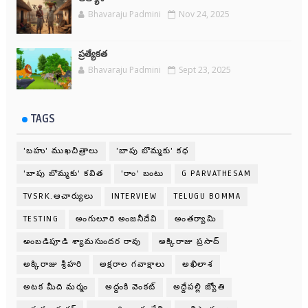
Bhavaraju Padmini
Nov 24, 2025
ప్రత్యేకత
Bhavaraju Padmini
Sept 23, 2025
TAGS
'బహు' ముఖచిత్రాలు
'బాపు బొమ్మకు' కధ
'బాపు బొమ్మకు' కవిత
'రాం' బంటు
G PARVATHESAM
TVSRK.ఆచార్యులు
INTERVIEW
TELUGU BOMMA
TESTING
అంగులూరి అంజనీదేవి
అంతర్యామి
అంబడిపూడి శ్యామసుందర రావు
అక్కిరాజు ప్రసాద్
అక్కిరాజు శ్రీహరి
అక్షరాల గవాక్షాలు
అఖిలాశ
అటక మీది మర్మం
అద్దంకి వెంకట్
అద్దేపల్లి జ్యోతి