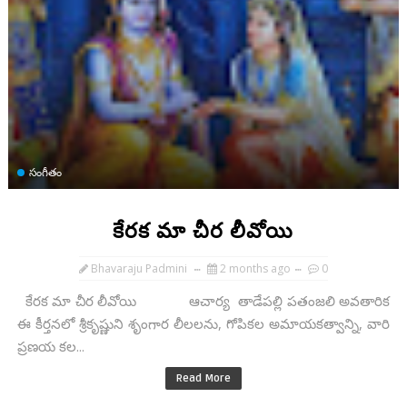
సంగీతం
కేరక మా చీర లీవోయి
Bhavaraju Padmini
2 months ago
0
కేరక మా చీర లీవోయి ఆచార్య తాడేపల్లి పతంజలి అవతారిక
ఈ కీర్తనలో శ్రీకృష్ణుని శృంగార లీలలను, గోపికల అమాయకత్వాన్ని, వారి
ప్రణయ కల...
Read More