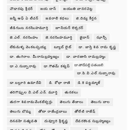
చౌడారపు శ్రీధర్
జయ దాస్
జయంతి వాసరచెట్ల
జర్నీ ఆఫ్ ఏ టీచర్
జవరాలి కధలు
జి.దివ్య కీర్తన
జీడిగుంట నరసింహమూర్తి
జూనియర్ లెక్చరర్
జె.ఎల్. నరసింహం
జె.నరసింహమూర్తి
జైదాస్
ఝాన్సీ
టేకుమళ్ళ వెంకటప్పయ్య
ట్యూబ్ లైట్
డా. జాస్తి శివ రామ కృష్ణ
డా. తంగిరాల. మీరాసుబ్రహ్మణ్యం
డా. వారణాసి రామబ్రహ్మం
డా.తాడేపల్లి పతంజలి
డా.ఎ.సుబ్బారావు
డా.గౌతమ్ కశ్యప్
డా.పి.వి.ఎల్.సుబ్బారావు
డా.బల్లూరి ఉమాదేవి
డి. శోభా రాణి
డి.కె పట్టమ్మాళ్
తరిగొప్పుల వి.ఎల్.ఎన్. మూర్తి
తునకలు
తురగా శివరామవేంకటేశ్వర్లు
తెలుగు తేజాలు
తెలుగు బాల
తెలుగు బొమ్మ
తోటా రాజేంద్రబాబు
తోలేటి రాజేష్
దినవహి సత్యవతి
దువ్వూరి శ్రీకృష్ణ
దేవరకొండ సుబ్రహ్మణ్యం