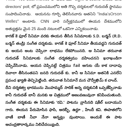
directors' poll, లో ప్రపంచములోని అతి గొప్ప దర్శకులలో గురుదత్ స్థానము
Orson
సంపాదించినాడు. ఆయనను గూర్చి తెలిసినవారు ఆతనిని
"India's
Welles
" అంటారు. CNN వారి సర్వేక్షనములో ఈయన దేశములోని
అత్యుత్తమ మైన 25 మంది నటులలో ఒకనిగా ఎన్నికయినాడు.
కాగజ్ కె ఫూల్ సినిమా వరకు ఈయన తీసిన సినిమాలకు S.D. బర్మన్ (R.D.
బర్మన్ తండ్రి) సంగీత దర్శకుడు. కాగజ్ కె ఫూల్ సినిమా తీయవద్దని గురుదత్
కు ఆయన అంట చెప్పినా లాభము లేకపోయినది. ఆ సినిమా తరువాత
గురుదత్ సినిమాలకు సంగీత దర్శకత్వము వహించనని ఖరాఖండిగా
చెప్పివేసినాడు. ఆయన చెప్పినట్లే చిత్రము fail అగుట యే కాక దాదాపు
దివాలా తీసినంతపని ఐనది గురుదత్ కు. కానీ ఆ సినిమా అతనికి ఎనలేని
ప్రపంచ ఖ్యాతి తెచ్చిపెట్టింది. తరువాత సినిమానే మన చౌద్వీ@మ్ క చాంద్.
దీని దర్శకత్వ భారమును మొహమ్మద్ సాదిక్ అన్న దర్శకునికి ఒప్పజేప్పినాడు
కానీ గురుదత్ బానీ మనకు ఆ చిత్రములో అణువణువునా కనిపించుతుంది.
సంగీత దర్శకుడు ఈ సినిమాకు 'రవి.' పాటను వ్రాసినది షకీల్ బదాయుని
గారు. ఈయన పేరుమోసిన ఫాసి, అరబ్బీ, ఉర్దూ , హిందీ కవి. ఈపాతలోని
వాణీ బాణీ నీవా నేనా అన్నట్లు వుంటాయి. అందుకే ఈ పాట
ఆచంద్రతారార్కము నిలిచేదయ్యింది.