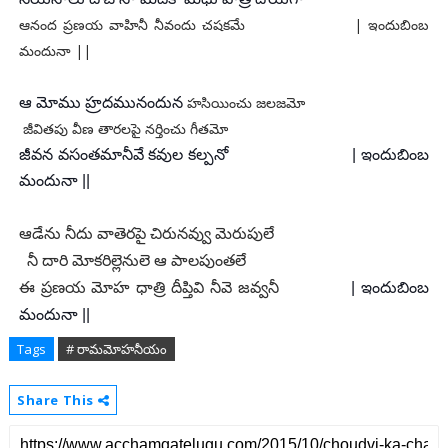
ఆనంద ప్రణయ వాహినీ నీవందు చషకమే | ఇందుబింబ
మందునా ||
హసియించు జలజమో
ఆ మోము హ్రదమునందున
జీవితపు వీణ తారలపై నర్తించు గీతమో
జీవన వసంతమానీవే కవుల కల్పనో | ఇందుబింబ
మందునా ||
ఆడేను నీదు వాతెరపై చిరునవ్వు మెరుపులే
నీ దారి మోకరిల్లెనులె ఆ పాలపుంతలే
ఈ ప్రణయ మోహ ధాత్రి దీప్తివి నీవె జవ్వనీ
|
ఇందుబింబ
మందునా ||
Tags
# రామమోహనీయం
Share This