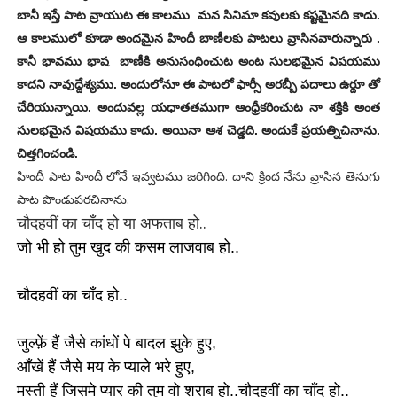
బానీ ఇస్తే పాట వ్రాయుట ఈ కాలము మన సినిమా కవులకు కష్టమైనది కాదు.
ఆ కాలములో కూడా అందమైన హిందీ బాణీలకు పాటలు వ్రాసినవారున్నారు .
కానీ భావము భాష బాణీకి అనుసంధించుట అంట సులభమైన విషయము
కాదని నావుద్దేశ్యము. అందులోనూ ఈ పాటలో ఫార్సీ అరబ్బీ పదాలు ఉర్దూ తో
చేరియున్నాయి. అందువల్ల యధాతతముగా ఆంధ్రీకరించుట నా శక్తికి అంత
సులభమైన విషయము కాదు. అయినా ఆశ చెడ్డది. అందుకే ప్రయత్నిచినాను.
చిత్తగించండి.
హిందీ పాట హిందీ లోనే ఇవ్వటము జరిగింది. దాని క్రింద నేను వ్రాసిన తెనుగు
పాట పొండుపరచినాను.
चौदहवीं का चाँद हो या अफताब हो..
जो भी हो तुम खुद की कसम लाजवाब हो..
चौदहवीं का चाँद हो..
जुल्फ़ें हैं जैसे कांधों पे बादल झुके हुए,
आँखें हैं जैसे मय के प्याले भरे
हुए,
मस्ती हैं जिसमे प्यार की तुम वो शराब हो..
चौदहवीं का चाँद हो..