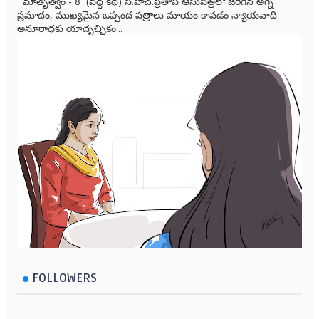
మాతృత్వం - 8 (పెద్ద కథ) సి.హెచ్.ప్రతాప్ ఆసుపత్రిలో జరిగిన అగ్ని
ప్రమాదం, ముఖ్యమైన ఒప్పంద పత్రాలు మాయం కావడం న్యాయవాది
అనూరాధకు యాదృచ్ఛికం...
FOLLOWERS