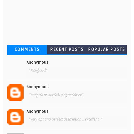
COMMENTS
RECENT POSTS
POPULAR POSTS
Anonymous
"నమస్తేనండీ"
Anonymous
"అద్భుతం గా ఉందండి.ధన్యవాదములు"
Anonymous
"very apt and perfect description .. excellent. "