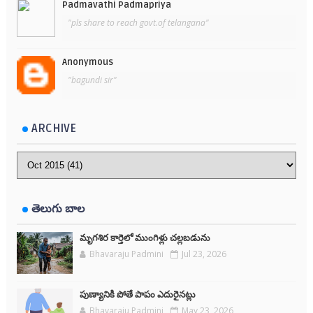
Padmavathi Padmapriya
"pls share to reach govt.of telangana"
Anonymous
"bagundi sir"
ARCHIVE
తెలుగు బాల
మృగశిర కార్తెలో ముంగిళ్లు చల్లబడును
Bhavaraju Padmini
Jul 23, 2026
పుణ్యానికి పోతే పాపం ఎదురైనట్లు
Bhavaraju Padmini
May 23, 2026