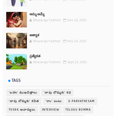
అమ్మ అమ్మే
Bhavaraju Padmini
Nov 24, 2025
అత్యాశ
Bhavaraju Padmini
Nov 24, 2025
ప్రత్యేకత
Bhavaraju Padmini
Sept 23, 2025
TAGS
'బహు' ముఖచిత్రాలు
'బాపు బొమ్మకు' కధ
'బాపు బొమ్మకు' కవిత
'రాం' బంటు
G PARVATHESAM
TVSRK.ఆచార్యులు
INTERVIEW
TELUGU BOMMA