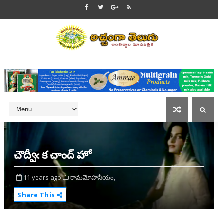
చౌద్వీఁ క చాంద్ హో
11 years ago
రామమోహనీయం,
Share This