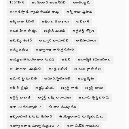
TESTING
అంగులూరి అంజనీదేవి
అంతర్యామి
అంబడిపూడి శ్యామసుందర రావు
అక్కిరాజు ప్రసాద్
అక్కిరాజు శ్రీహరి
అక్షరాల గవాక్షాలు
అఖిలాశ
అటక మీది మర్మం
అద్దంకి వెంకట్
అద్దేపల్లి జ్యోతి
అనుష్క శంకర్
అబ్బూరి ఛాయాదేవి
అభిప్రాయాలు
అమ్మ కథలు
అయ్యగారి నాగేంద్రకుమార్
అయ్యలసోమయాజుల సుభద్ర
అవని
అవాల్మీక కదంబమాల
ఆ 'పాటలు' మధురం
ఆండ్ర లలిత
ఆచంట హైమవతి
ఆదూరి హైమావతి
ఆదూరి.హైమవతి
ఆధ్యాత్మికం
ఆర్.వి.ప్రభు
ఆర్టిస్ట్ చందు
ఆర్టిస్ట్ పాణి
ఆర్టిస్ట్ బాబు
ఆర్టిస్ట్ బాలాజీ
ఆర్టిస్ట్ లక్ష్మీ నారాయణ
ఆలూరు కృష్ణప్రసాదు
ఇలా ఎందరున్నారు ?
ఈ దారి మనసైనది
ఉప్పలపాటి కుసుమ కుమారి
ఉయ్యాలవాడ సూర్యచంద్రులు
ఉయ్యాలవాడ సూర్యచంద్రులు -2
ఉషా వినోద్ రాజవరం