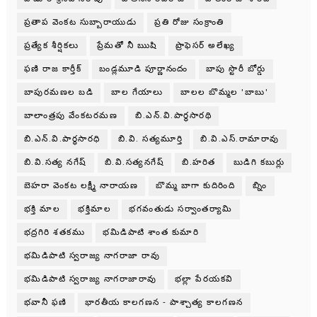
ప్రతాప వెంకట సుబ్బారాయుడు
ప్రతి రోజు సంక్రాంతి
ప్రత్యేక శీర్షికలు
ప్రేమతో నీ ఋషి
ప్రొఫెసర్ అలేఖ్య
ఫణి రాజ కార్తీక్
బండ్లమూడి పూర్ణానందం
బాపు స్టొరీ బోర్డు
బాపురమణల బడి
బాల గేయాలు
బాలల బొమ్మల 'బాబు'
బాలాంత్రపు వేంకటరమణ
బి.ఎన్.వి.పార్థసారథి
బి.ఎన్.వి.పార్ధసారధి
బి.వి. సత్యమూర్తి
బి.వి.ఎస్.రామారావు
బి.వి.సత్య నగేష్
బి.వి.సత్యనగేష్
బి.హరిత
బుడిగి కబుర్లు
బెహరా వెంకట లక్ష్మీ నారాయణ
బొమ్మ బాగా కుదిరింది
బ్నిం
భక్తి మాల
భక్తిమాల
భగవంతుడు సర్వాంతర్యామి
భద్రగిరి శతకము
భమిడిపాటి శాంత కుమారి
భమిడిపాటి స్వరాజ్య నాగరాజా రావు
భమిడిపాటి స్వరాజ్య నాగరాజారావు
భల్లా పేరయకవి
భవానీ ఫణి
భారతీయ కాలగణన - పాశ్చాత్య కాలగణన