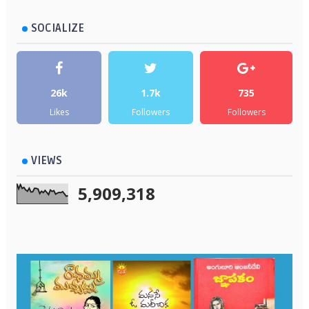
SOCIALIZE
26k
1.7k
735
Likes
Followers
Followers
VIEWS
5,909,318