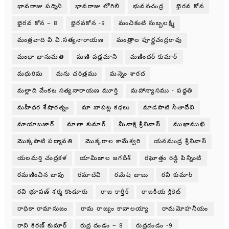
భావరాజు పద్మిని
భావరాజు లోగిలి
భువనచంద్ర
భైరవ కోన
భైరవ కోన – 8
భైరవకోన -9
మంచికంటి సుబ్బలక్ష్మి
మంత్రవాది వి.వి.సత్యనారాయణ
మంత్రాల పూర్ణచంద్రరావు
మంథా భానుమతి
మణి వడ్లమాని
మణీందర్ కుమార్
మధురిమ
మను చరిత్రము
మన్నెం శారద
మల్లాది వేంకట సత్యనారాయణ మూర్తి
మహాన్యాసము - పధ్ధతి
మహీధర శేషారత్నం
మా బాపట్ల కధలు
మాడపాటి సీతాదేవి
మాయాబజార్
మాలా కుమార్
మీనాక్షి శ్రీనివాస్
ముఖాముఖి
మొక్కపాటి పద్మావతి
మొక్కరాల కామేశ్వరి
యనమండ్ర శ్రీనివాస్
యలమర్తి చంద్రకళ
యామిజాల జగదీశ్
రఘోత్తం రెడ్డి పిన్నింటి
రమణించిన బాపు
రమాదేవి
రమేష్ బాబు
రవి కుమార్
రవి భూషణ్ శర్మ కొండూరు
రాజ కార్తీక్
రాజకీయ క్రికెట్
రాధికా రామానుజం
రామ రాజ్యం కావాలయ్యా
రామమోహనీయం
రావి కిరణ్ కుమార్
రుద్ర దండం – 8
రుద్రదండం -9