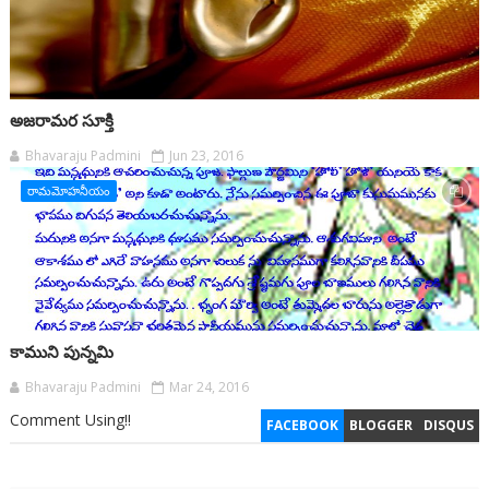
అజరామర సూక్తి
Bhavaraju Padmini
Jun 23, 2016
రామమోహనీయం
కాముని పున్నమి
Bhavaraju Padmini
Mar 24, 2016
Comment Using!!
FACEBOOK
BLOGGER
DISQUS