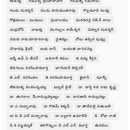
కౌండిన్య
గజవెళ్ళి శ్రీనివాసాచారి
గరిమెళ్ళ గమనాలు
గుండు సుదర్శన్
గుండు హనుమంతరావు
గొల్లమూడి సంధ్య
గోత్రములు - ఋషులు
గ్రంధాలయం
చందకచర్ల రమేశ్ బాబు
చంద్రబోస్
చాణక్య
చెంగల్వల కామేశ్వరి
చెన్నూరి సుదర్శన్
చెరుకు రామమోహనరావు
చైతన్యం
చోటు తప్పిన పువ్వు
చౌడారపు శ్రీధర్
జయ దాస్
జయంతి వాసరచెట్ల
జర్నీ ఆఫ్ ఏ టీచర్
జవరాలి కధలు
జి.దివ్య కీర్తన
జీడిగుంట నరసింహమూర్తి
జూనియర్ లెక్చరర్
జె.ఎల్. నరసింహం
జె.నరసింహమూర్తి
జైదాస్
ఝాన్సీ
టేకుమళ్ళ వెంకటప్పయ్య
ట్యూబ్ లైట్
డా. జాస్తి శివ రామ కృష్ణ
డా. తంగిరాల. మీరాసుబ్రహ్మణ్యం
డా. వారణాసి రామబ్రహ్మం
డా.ఎ.సుబ్బారావు
డా.గౌతమ్ కశ్యప్
డా.తాడేపల్లి పతంజలి
డా.పి.వి.ఎల్.సుబ్బారావు
డా.బల్లూరి ఉమాదేవి
డి. శోభా రాణి
డి.కె పట్టమ్మాళ్
తరిగొప్పుల వి.ఎల్.ఎన్. మూర్తి
తునకలు