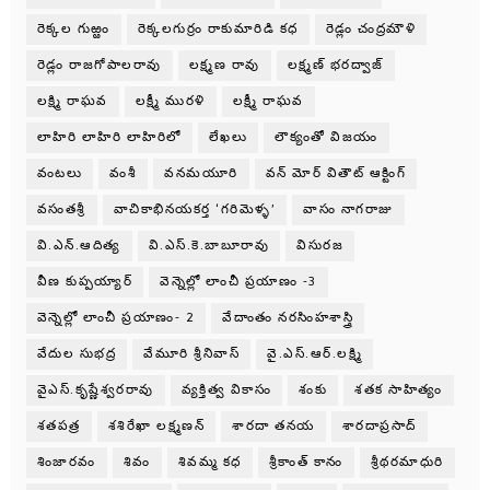
రెక్కల గుఱ్ఱం
రెక్కలగుర్రం రాకుమారిడి కధ
రెడ్లం చంద్రమౌళి
రెడ్లం రాజగోపాలరావు
లక్ష్మణ రావు
లక్ష్మణ్ భరద్వాజ్
లక్ష్మి రాఘవ
లక్ష్మీ మురళి
లక్ష్మీ రాఘవ
లాహిరి లాహిరి లాహిరిలో
లేఖలు
లౌక్యంతో విజయం
వంటలు
వంశీ
వనమయూరి
వన్ మోర్ వితౌట్ ఆక్టింగ్
వసంతశ్రీ
వాచికాభినయకర్త ‘గరిమెళ్ళ’
వాసం నాగరాజు
వి.ఎన్.ఆదిత్య
వి.ఎస్.కె.బాబూరావు
విసురజ
వీణ కుప్పయ్యార్
వెన్నెల్లో లాంచీ ప్రయాణం -3
వెన్నెల్లో లాంచీ ప్రయాణం- 2
వేదాంతం నరసింహశాస్త్రి
వేదుల సుభద్ర
వేమూరి శ్రీనివాస్
వై.ఎస్.ఆర్.లక్ష్మి
వైఎస్.కృష్ణేశ్వరరావు
వ్యక్తిత్వ వికాసం
శంకు
శతక సాహిత్యం
శతపత్ర
శశిరేఖా లక్ష్మణన్
శారదా తనయ
శారదాప్రసాద్
శింజారవం
శివం
శివమ్మ కధ
శ్రీకాంత్ కానం
శ్రీథరమాధురి