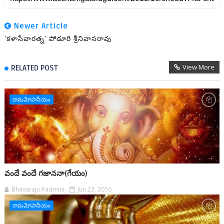
Newer Article
'కళాసేవారత్న' పోడూరి శ్రీనివాసరావు
View More
RELATED POST
రామమోహనీయం
వందే వందే గజాననా(గేయం)
Bhavaraju Padmini
Jun 23, 2016
రామమోహనీయం