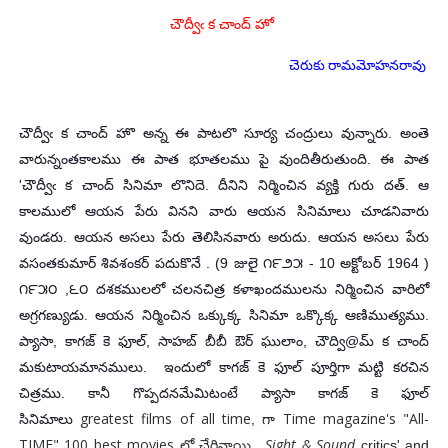
చౌద్వీఁ క చాంద్ హో
చెరుకు రామమోహనరావు
చౌద్వీఁ క చాంద్ హొ అన్న ఈ పాటలొ సూర్య చంద్రులు వున్నారు. అంతె
వారున్నంతకాలము ఈ పాత భూతలము పై వుందితీరుతుంది. ఈ పాత
'చౌద్వీఁ క చాంద్ సినిమా లొనిదె. దీనిని నిర్మించిన వ్యక్తి గురు దత్. ఆ
కాలములో ఆయన పేరు వినని వారు ఆయన సినిమాలు చూడనివారు
వుండరు. ఆయన అసలు పేరు తెలిసినవారు అరుదు. ఆయన అసలు పేరు
వసంతకుమార్ శివశంకర్ పదుకొనే . (9 జులై ౧౯౨౫ - 10 అక్టోబర్ 1964 )
౧౯౫౦ ,౬౦ దశకములలో చలనచిత్ర కళాఖందములను నిర్మించిన వారిలో
అగ్రగణ్యుడు. ఆయన నిర్మించిన ఒక్కుక్క సినిమా ఒక్కొక్క ఆణిముత్యము.
ప్యాసా, కాగజ్ కె ఫూల్, సాహబ్ బీబీ ఔర్ ఘులాం, చౌద్వి@మ్ క చాంద్
మకుటాయమానములు. ఇందులో కాగజ్ కె ఫూల్ పూర్తిగా మట్టి కరచిన
చిత్రము. కానీ గొప్పదనమేమిటంటే ప్యాసా కాగజ్ కె ఫూల్
greatest films of all time
Time magazine's "All-
సినిమాలు
, గా
TIME" 100 best movies లో చేరినాయి.
Sight & Sound
critics' and