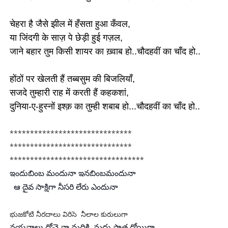
चेहरा है जैसे झील में हँसता हुआ कँवल,
या जिंदगी के साज़ पे छेड़ी हुई गज़ल,
जाने बहार तुम किसी शायर का ख़्वाब हो..
चौदहवीं का चाँद हो..
होंठों पर खेलती हैं तब्बसुम की बिजलियाँ,
सजदे तुम्हारी राह में करती हैं कहकशां,
दुनिया-ए-हुस्नों इश्क़ का तुम्ही शबाब हो...
चौदहवीं का चाँद हो..
******************************
******************************
******************************
***
ఇందుబింబ మందునా ఇనబింబమందునా
ఆ దైవ సాక్షిగా నీసరి లేరు ఎందునా
భుజకోటి నీరదాలు విరిసె నీలాల కురులుగా
నయనాలు దోచె నా మదికి మధు పాత్ర దోయిగా