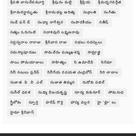
శ్రీపతి వాసుదేవమూర్తి
శ్రీపురం మల్లి
శ్రీప్రియ
శ్రీమద్భగవద్గీత
శ్రీరామకర్ణామృతం
శ్రీరామభట్ల ఆదిత్య
సంక్రాంతి
సంగీతం
సండే ఫన్ డే
సంధ్యా నాగేశ్వర
సంపాదకీయం
సతీష్
సత్యం ఓరుగంటి
సదాశివుని లక్ష్మణరావు
సప్తస్వరాల రారాజు.. శ్రీనివాస రాజు
సభలు-సదస్సులు
సమస్యాపూరణం
సామవేదం షణ్ముఖశర్మ
సామ్రాజ్ఞి
సాయి సోమయాజులు
సాహిత్యం
సి.ఉమాదేవి
సినిమా
సినీ నటులు ప్రదీప్
సినీగేయ రచయత చంద్రబోస్
సిరి లాబాల
సుజాత .పి .వి .ఎల్
సుజాత తిమ్మన
సుడోకు పజిల్
సునీల్ ధవళ
సుష్మా విజయకృష్ణ
సూర్య కుకునూర్
సోమసుధ
స్త్రీలోకం
స్పూర్తి
హరీష్ గొర్లె
హాస్య వల్లరి
హై ‘క్లూ’ లు
హైమా శ్రీనివాస్