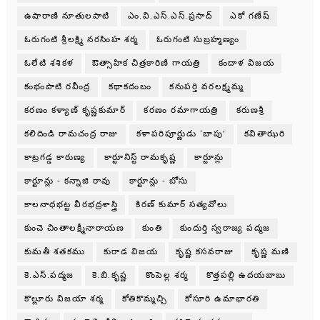
ఉషారాణి నూతులపాటి
ఎం.వి.ఎస్.ఎస్.ప్రసాద్
ఎకో గణేష్
ఓరుగంటి శ్రీలక్ష్మి నరసింహ శర్మ
ఓరుగంటి సుబ్రహ్మణ్యం
ఓలేటి శశికళ
ఔత్సాహిక చిత్రకారిణి గాయత్రి
కందాళ విజయ
కంభంపాటి రవీంద్ర
కథాకదంబం
కనుపర్తి వరలక్ష్మమ్మ
కరణం కళ్యాణ్ కృష్ణకుమార్
కరణం రమాగాయత్రి
కరుణశ్రీ
కలిదిండి రామచంద్ర రాజు
కళాపరిపూర్ణుడు ‘బాపు’
కవితాఝరి
కాట్రగడ్డ కారుణ్య
కార్టూనిస్ట్ రామకృష్ణ
కార్టూన్లు
కార్టూన్లు - కన్నాజి రావు
కార్టూన్లు - బోసు
కాలనాధభట్ట వీరభద్రశాస్త్రి
కిరణ్ కుమార్ సత్యవోలు
కుంచె చింతాలక్ష్మీనారాయణ
కుంతి
కుందుర్తి స్వరాజ్య పద్మజ
కుమతీ శతకము
కురాడ విజయ
కృష్ణ కసవరాజు
కృష్ణ మణి
కె.ఎస్.పద్మజ
కె.బి.కృష్ణ
కొంపెల్ల శర్మ
కొత్తపల్లి ఉదయబాబు
కొల్లూరు విజయా శర్మ
కోతికొమ్మచ్చి
కోసూరి ఉమాభారతి