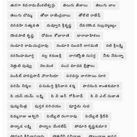
తురగా శివరామవేంకటేశ్వర్లు
తెలుగు తేజాలు
తెలుగు బాల
తెలుగు బొమ్మ
తోటా రాజేంద్రబాబు
తోలేటి రాజేష్
దినవహి సత్యవతి
దువ్వూరి శ్రీకృష్ణ
దేవరకొండ సుబ్రహ్మణ్యం
దొండపాటి కృష్ణ
దోమల శోభారాణి
ధారావాహికలు
నండూరి రామచంద్రరావు
నండూరి సుందరీ నాగమణి
నటి శ్రీలక్ష్మి
నరసింహమూర్తి
నల్ల కరుణశ్రీ
నాగజ్యోతి సుసర్ల
నీకు నేనున్నా
నెత్తుటి పువ్వు
నెలవంక
పంచ మాధవ క్షేత్రాలు
పండిట్ హరిప్రసాద్ చౌరాసియా
పరవస్తు నాగసాయి సూరి
పరిమి నిర్మల
పసుమర్తి శ్రీనివాస శర్మ
పారనంది శాంతకుమారి
పి.యస్.యమ్. లక్ష్మి
పి.వి.ఆర్. గోపీనాథ్
పి.వి.ఎల్.సుజాత
పుష్యమిత్ర
పుస్తక పరిచయం
పూర్ణిమ సుధ
పెమ్మరాజు అశ్విని
పెయ్యేటి రంగారావు
పెయ్యేటి శ్రీదేవి
పొన్నాడ లక్ష్మి
పొన్నాల వేంకటేష్
పోడూరి కృష్ణకుమారి
పోడూరి శ్రీనివాసరావు
పోతినేని రవిరాజా
పోలంరాజు శారద