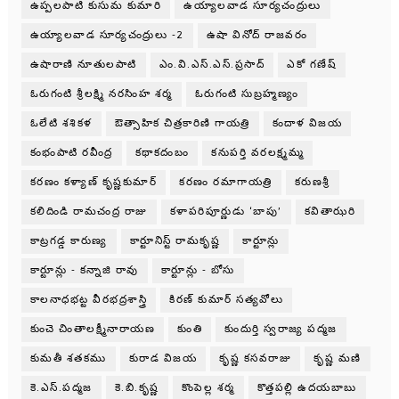
ఉప్పలపాటి కుసుమ కుమారి
ఉయ్యాలవాడ సూర్యచంద్రులు
ఉయ్యాలవాడ సూర్యచంద్రులు -2
ఉషా వినోద్ రాజవరం
ఉషారాణి నూతులపాటి
ఎం.వి.ఎస్.ఎస్.ప్రసాద్
ఎకో గణేష్
ఓరుగంటి శ్రీలక్ష్మి నరసింహ శర్మ
ఓరుగంటి సుబ్రహ్మణ్యం
ఓలేటి శశికళ
ఔత్సాహిక చిత్రకారిణి గాయత్రి
కందాళ విజయ
కంభంపాటి రవీంద్ర
కథాకదంబం
కనుపర్తి వరలక్ష్మమ్మ
కరణం కళ్యాణ్ కృష్ణకుమార్
కరణం రమాగాయత్రి
కరుణశ్రీ
కలిదిండి రామచంద్ర రాజు
కళాపరిపూర్ణుడు ‘బాపు’
కవితాఝరి
కాట్రగడ్డ కారుణ్య
కార్టూనిస్ట్ రామకృష్ణ
కార్టూన్లు
కార్టూన్లు - కన్నాజి రావు
కార్టూన్లు - బోసు
కాలనాధభట్ట వీరభద్రశాస్త్రి
కిరణ్ కుమార్ సత్యవోలు
కుంచె చింతాలక్ష్మీనారాయణ
కుంతి
కుందుర్తి స్వరాజ్య పద్మజ
కుమతీ శతకము
కురాడ విజయ
కృష్ణ కసవరాజు
కృష్ణ మణి
కె.ఎస్.పద్మజ
కె.బి.కృష్ణ
కొంపెల్ల శర్మ
కొత్తపల్లి ఉదయబాబు