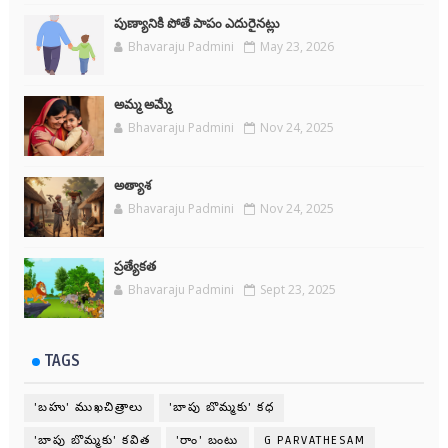
పుణ్యానికి పోతే పాపం ఎదురైనట్లు
Bhavaraju Padmini
May 23, 2026
అమ్మ అమ్మే
Bhavaraju Padmini
Nov 24, 2025
అత్యాశ
Bhavaraju Padmini
Nov 24, 2025
ప్రత్యేకత
Bhavaraju Padmini
Sept 23, 2025
TAGS
'బహు' ముఖచిత్రాలు
'బాపు బొమ్మకు' కధ
'బాపు బొమ్మకు' కవిత
'రాం' బంటు
G PARVATHESAM