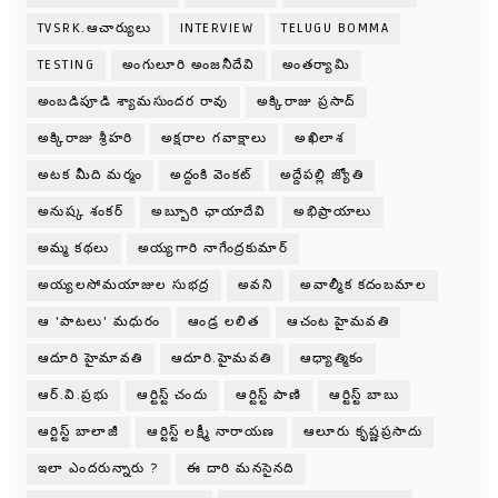
TVSRK.ఆచార్యులు
INTERVIEW
TELUGU BOMMA
TESTING
అంగులూరి అంజనీదేవి
అంతర్యామి
అంబడిపూడి శ్యామసుందర రావు
అక్కిరాజు ప్రసాద్
అక్కిరాజు శ్రీహరి
అక్షరాల గవాక్షాలు
అఖిలాశ
అటక మీది మర్మం
అద్దంకి వెంకట్
అద్దేపల్లి జ్యోతి
అనుష్క శంకర్
అబ్బూరి ఛాయాదేవి
అభిప్రాయాలు
అమ్మ కథలు
అయ్యగారి నాగేంద్రకుమార్
అయ్యలసోమయాజుల సుభద్ర
అవని
అవాల్మీక కదంబమాల
ఆ 'పాటలు' మధురం
ఆండ్ర లలిత
ఆచంట హైమవతి
ఆదూరి హైమావతి
ఆదూరి.హైమవతి
ఆధ్యాత్మికం
ఆర్.వి.ప్రభు
ఆర్టిస్ట్ చందు
ఆర్టిస్ట్ పాణి
ఆర్టిస్ట్ బాబు
ఆర్టిస్ట్ బాలాజీ
ఆర్టిస్ట్ లక్ష్మీ నారాయణ
ఆలూరు కృష్ణప్రసాదు
ఇలా ఎందరున్నారు ?
ఈ దారి మనసైనది