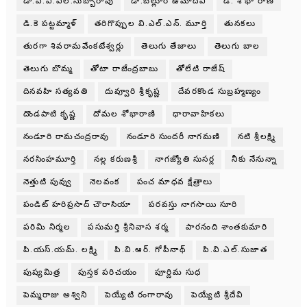
డా.పి.వి.ఎల్.సుబ్బారావు
డా.బల్లూరి ఉమాదేవి
డి. శోభా రాణి
డి.కె పట్టమ్మాళ్
తరిగొప్పుల వి.ఎల్.ఎన్. మూర్తి
తునకలు
తురగా శివరామవేంకటేశ్వర్లు
తెలుగు తేజాలు
తెలుగు బాల
తెలుగు బొమ్మ
తోటా రాజేంద్రబాబు
తోలేటి రాజేష్
దినవహి సత్యవతి
దువ్వూరి శ్రీకృష్ణ
దేవరకొండ సుబ్రహ్మణ్యం
దొండపాటి కృష్ణ
దోమల శోభారాణి
ధారావాహికలు
నండూరి రామచంద్రరావు
నండూరి సుందరీ నాగమణి
నటి శ్రీలక్ష్మి
నరసింహమూర్తి
నల్ల కరుణశ్రీ
నాగజ్యోతి సుసర్ల
నీకు నేనున్నా
నెత్తుటి పువ్వు
నెలవంక
పంచ మాధవ క్షేత్రాలు
పండిట్ హరిప్రసాద్ చౌరాసియా
పరవస్తు నాగసాయి సూరి
పరిమి నిర్మల
పసుమర్తి శ్రీనివాస శర్మ
పారనంది శాంతకుమారి
పి.యస్.యమ్. లక్ష్మి
పి.వి.ఆర్. గోపీనాథ్
పి.వి.ఎల్.సుజాత
పుష్యమిత్ర
పుస్తక పరిచయం
పూర్ణిమ సుధ
పెమ్మరాజు అశ్విని
పెయ్యేటి రంగారావు
పెయ్యేటి శ్రీదేవి