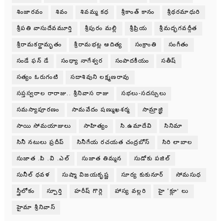
శింజారవం
శివం
శివమ్మ కధ
శ్రీకాంత్ కానం
శ్రీథరమాధురి
శ్రీపతి వాసుదేవమూర్తి
శ్రీపురం మల్లి
శ్రీప్రియ
శ్రీమద్భగవద్గీత
శ్రీరామకర్ణామృతం
శ్రీరామభట్ల ఆదిత్య
సంక్రాంతి
సంగీతం
సండే ఫన్ డే
సంధ్యా నాగేశ్వర
సంపాదకీయం
సతీష్
సత్యం ఓరుగంటి
సదాశివుని లక్ష్మణరావు
సప్తస్వరాల రారాజు.. శ్రీనివాస రాజు
సభలు-సదస్సులు
సమస్యాపూరణం
సామవేదం షణ్ముఖశర్మ
సామ్రాజ్ఞి
సాయి సోమయాజులు
సాహిత్యం
సి.ఉమాదేవి
సినిమా
సినీ నటులు ప్రదీప్
సినీగేయ రచయత చంద్రబోస్
సిరి లాబాల
సుజాత .పి .వి .ఎల్
సుజాత తిమ్మన
సుడోకు పజిల్
సునీల్ ధవళ
సుష్మా విజయకృష్ణ
సూర్య కుకునూర్
సోమసుధ
స్త్రీలోకం
స్పూర్తి
హరీష్ గొర్లె
హాస్య వల్లరి
హై ‘క్లూ’ లు
హైమా శ్రీనివాస్