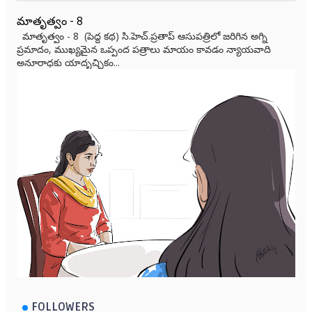
మాతృత్వం - 8
మాతృత్వం - 8 (పెద్ద కథ) సి.హెచ్.ప్రతాప్ ఆసుపత్రిలో జరిగిన అగ్ని
ప్రమాదం, ముఖ్యమైన ఒప్పంద పత్రాలు మాయం కావడం న్యాయవాది
అనూరాధకు యాదృచ్ఛికం...
FOLLOWERS