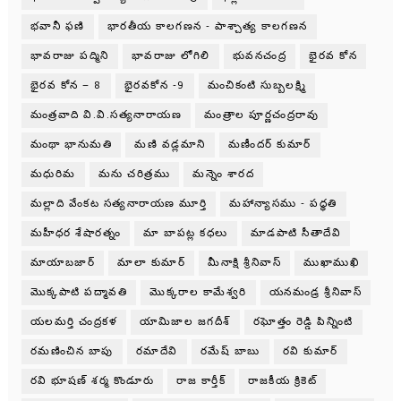
భవానీ ఫణి
భారతీయ కాలగణన - పాశ్చాత్య కాలగణన
భావరాజు పద్మిని
భావరాజు లోగిలి
భువనచంద్ర
భైరవ కోన
భైరవ కోన – 8
భైరవకోన -9
మంచికంటి సుబ్బలక్ష్మి
మంత్రవాది వి.వి.సత్యనారాయణ
మంత్రాల పూర్ణచంద్రరావు
మంథా భానుమతి
మణి వడ్లమాని
మణీందర్ కుమార్
మధురిమ
మను చరిత్రము
మన్నెం శారద
మల్లాది వేంకట సత్యనారాయణ మూర్తి
మహాన్యాసము - పధ్ధతి
మహీధర శేషారత్నం
మా బాపట్ల కధలు
మాడపాటి సీతాదేవి
మాయాబజార్
మాలా కుమార్
మీనాక్షి శ్రీనివాస్
ముఖాముఖి
మొక్కపాటి పద్మావతి
మొక్కరాల కామేశ్వరి
యనమండ్ర శ్రీనివాస్
యలమర్తి చంద్రకళ
యామిజాల జగదీశ్
రఘోత్తం రెడ్డి పిన్నింటి
రమణించిన బాపు
రమాదేవి
రమేష్ బాబు
రవి కుమార్
రవి భూషణ్ శర్మ కొండూరు
రాజ కార్తీక్
రాజకీయ క్రికెట్