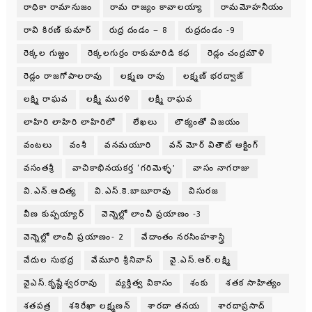
రాధికా రామానుజం
రామ రాజ్యం కావాలయ్యా
రామమోహనీయం
రావి కిరణ్ కుమార్
రుద్ర దండం – 8
రుద్రదండం -9
రెక్కల గుఱ్ఱం
రెక్కలగుర్రం రాకుమారిడి కధ
రెడ్లం చంద్రమౌళి
రెడ్లం రాజగోపాలరావు
లక్ష్మణ రావు
లక్ష్మణ్ భరద్వాజ్
లక్ష్మి రాఘవ
లక్ష్మీ మురళి
లక్ష్మీ రాఘవ
లాహిరి లాహిరి లాహిరిలో
లేఖలు
లౌక్యంతో విజయం
వంటలు
వంశీ
వనమయూరి
వన్ మోర్ వితౌట్ ఆక్టింగ్
వసంతశ్రీ
వాచికాభినయకర్త ‘గరిమెళ్ళ’
వాసం నాగరాజు
వి.ఎన్.ఆదిత్య
వి.ఎస్.కె.బాబూరావు
విసురజ
వీణ కుప్పయ్యార్
వెన్నెల్లో లాంచీ ప్రయాణం -3
వెన్నెల్లో లాంచీ ప్రయాణం- 2
వేదాంతం నరసింహశాస్త్రి
వేదుల సుభద్ర
వేమూరి శ్రీనివాస్
వై.ఎస్.ఆర్.లక్ష్మి
వైఎస్.కృష్ణేశ్వరరావు
వ్యక్తిత్వ వికాసం
శంకు
శతక సాహిత్యం
శతపత్ర
శశిరేఖా లక్ష్మణన్
శారదా తనయ
శారదాప్రసాద్