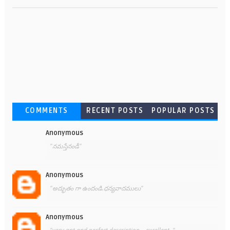
COMMENTS
RECENT POSTS
POPULAR POSTS
Anonymous
"నమస్తేనండీ"
Anonymous
"అద్భుతం గా ఉందండి.ధన్యవాదములు"
Anonymous