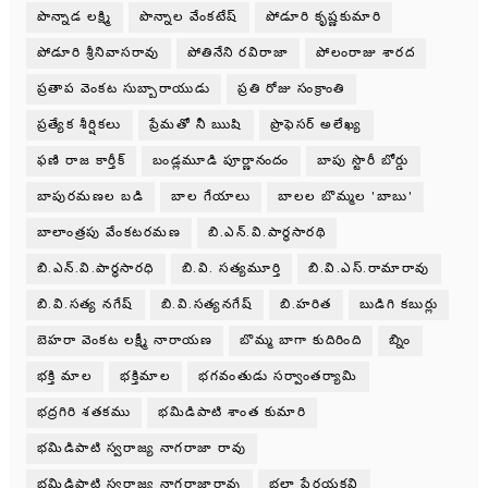
పొన్నాడ లక్ష్మి
పొన్నాల వేంకటేష్
పోడూరి కృష్ణకుమారి
పోడూరి శ్రీనివాసరావు
పోతినేని రవిరాజా
పోలంరాజు శారద
ప్రతాప వెంకట సుబ్బారాయుడు
ప్రతి రోజు సంక్రాంతి
ప్రత్యేక శీర్షికలు
ప్రేమతో నీ ఋషి
ప్రొఫెసర్ అలేఖ్య
ఫణి రాజ కార్తీక్
బండ్లమూడి పూర్ణానందం
బాపు స్టొరీ బోర్డు
బాపురమణల బడి
బాల గేయాలు
బాలల బొమ్మల 'బాబు'
బాలాంత్రపు వేంకటరమణ
బి.ఎన్.వి.పార్థసారథి
బి.ఎన్.వి.పార్ధసారధి
బి.వి. సత్యమూర్తి
బి.వి.ఎస్.రామారావు
బి.వి.సత్య నగేష్
బి.వి.సత్యనగేష్
బి.హరిత
బుడిగి కబుర్లు
బెహరా వెంకట లక్ష్మీ నారాయణ
బొమ్మ బాగా కుదిరింది
బ్నిం
భక్తి మాల
భక్తిమాల
భగవంతుడు సర్వాంతర్యామి
భద్రగిరి శతకము
భమిడిపాటి శాంత కుమారి
భమిడిపాటి స్వరాజ్య నాగరాజా రావు
భమిడిపాటి స్వరాజ్య నాగరాజారావు
భల్లా పేరయకవి