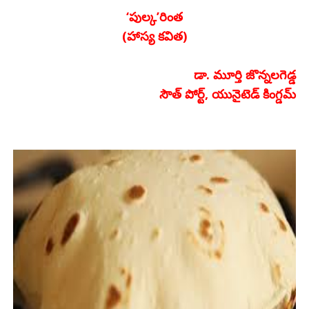
‘పుల్క’రింత
(హాస్య కవిత)
డా. మూర్తి జొన్నలగెడ్డ
సౌత్ పోర్ట్, యునైటెడ్ కింగ్డమ్