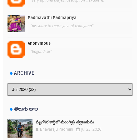
"very apt and perfect description .. excellent. "
Padmavathi Padmapriya
"pls share to reach govt.of telangana"
Anonymous
"bagundi sir"
ARCHIVE
తెలుగు బాల
మృగశిర కార్తెలో ముంగిళ్లు చల్లబడును
Bhavaraju Padmini
Jul 23, 2026