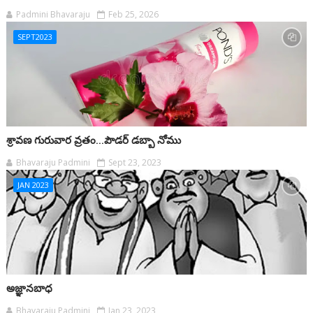
Padmini Bhavaraju
Feb 25, 2026
SEPT2023
శ్రావణ గురువార వ్రతం...పౌడర్ డబ్బా నోము
Bhavaraju Padmini
Sept 23, 2023
JAN 2023
అజ్ఞానబాధ
Bhavaraju Padmini
Jan 23, 2023