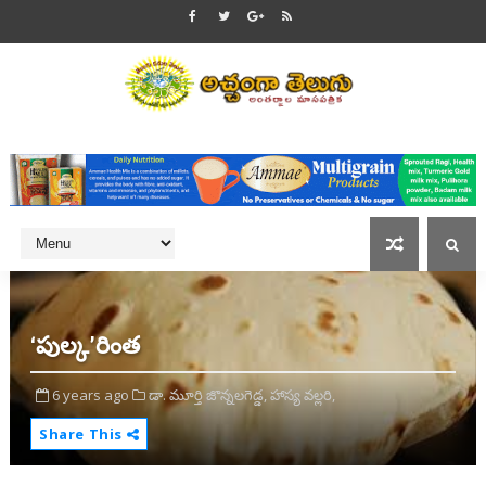
‘పుల్క’రింత
6 years ago
డా. మూర్తి జొన్నలగెడ్డ,
హాస్య వల్లరి,
Share This