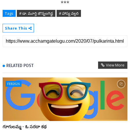
***
Tags
# డా. మూర్తి జొన్నలగెడ్డ
# హాస్య వల్లరి
Share This
View More
RELATED POST
FEB2026
గూగులమ్మ - ఓ సరదా కథ