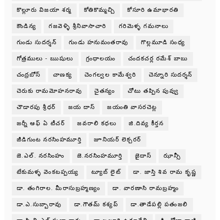
కొల్లూరు విజయా శర్మ
కోతికొమ్మచ్చి
కోసూరి ఉమాభారతి
కౌండిన్య
గజవెళ్ళి శ్రీనివాసాచారి
గరిమెళ్ళ గమనాలు
గుండు సుదర్శన్
గుండు హనుమంతరావు
గొల్లమూడి సంధ్య
గోత్రములు - ఋషులు
గ్రంధాలయం
చందకచర్ల రమేశ్ బాబు
చంద్రబోస్
చాణక్య
చెంగల్వల కామేశ్వరి
చెన్నూరి సుదర్శన్
చెరుకు రామమోహనరావు
చైతన్యం
చోటు తప్పిన పువ్వు
చౌడారపు శ్రీధర్
జయ దాస్
జయంతి వాసరచెట్ల
జర్నీ ఆఫ్ ఏ టీచర్
జవరాలి కధలు
జి.దివ్య కీర్తన
జీడిగుంట నరసింహమూర్తి
జూనియర్ లెక్చరర్
జె.ఎల్. నరసింహం
జె.నరసింహమూర్తి
జైదాస్
ఝాన్సీ
టేకుమళ్ళ వెంకటప్పయ్య
ట్యూబ్ లైట్
డా. జాస్తి శివ రామ కృష్ణ
డా. తంగిరాల. మీరాసుబ్రహ్మణ్యం
డా. వారణాసి రామబ్రహ్మం
డా.ఎ.సుబ్బారావు
డా.గౌతమ్ కశ్యప్
డా.తాడేపల్లి పతంజలి