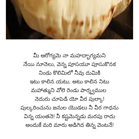
మీ ఆరోగ్యమె నా మహద్భాగ్యమని
నేయి నూనెలు, వెన్న పూసయూ పూసుకొనక
నిండు కొలిమిలో నీవు దుమికి
ఇటు కాలిన యటు, అటు కాలిన నిటు
మహాత్ముని వోలె రెండు పార్శ్వముల
నెదురు చూపెడి యో వీర పుల్కా!
పుల్కరించును జనుల యొడలు నీ వీర గాధను
విన్న యంతనె! నీ కష్టమెన్నడు మరపు రాదు
అందుకే మరి మారు అడిగెద తిన్న వెంటనే!