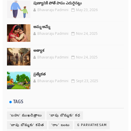
పుణ్యానికి పోతే పాపం ఎదురైనట్లు
Bhavaraju Padmini
May 23, 2026
అమ్మ అమ్మే
Bhavaraju Padmini
Nov 24, 2025
అత్యాశ
Bhavaraju Padmini
Nov 24, 2025
ప్రత్యేకత
Bhavaraju Padmini
Sept 23, 2025
TAGS
'బహు' ముఖచిత్రాలు
'బాపు బొమ్మకు' కధ
'బాపు బొమ్మకు' కవిత
'రాం' బంటు
G PARVATHESAM