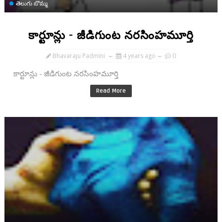
తెలుగు బొమ్మ
కార్టూన్లు - జీడిగుంట నరసింహమూర్తి
Bhavaraju Padmini
4 years ago
0
కార్టూన్లు - జీడిగుంట నరసింహమూర్తి
Read More