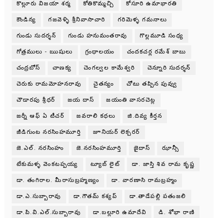
కొల్లూరు విజయా శర్మ
కోతికొమ్మచ్చి
కోసూరి ఉమాభారతి
కౌండిన్య
గజవెళ్ళి శ్రీనివాసాచారి
గరిమెళ్ళ గమనాలు
గుండు సుదర్శన్
గుండు హనుమంతరావు
గొల్లమూడి సంధ్య
గోత్రములు - ఋషులు
గ్రంధాలయం
చందకచర్ల రమేశ్ బాబు
చంద్రబోస్
చాణక్య
చెంగల్వల కామేశ్వరి
చెన్నూరి సుదర్శన్
చెరుకు రామమోహనరావు
చైతన్యం
చోటు తప్పిన పువ్వు
చౌడారపు శ్రీధర్
జయ దాస్
జయంతి వాసరచెట్ల
జర్నీ ఆఫ్ ఏ టీచర్
జవరాలి కధలు
జి.దివ్య కీర్తన
జీడిగుంట నరసింహమూర్తి
జూనియర్ లెక్చరర్
జె.ఎల్. నరసింహం
జె.నరసింహమూర్తి
జైదాస్
ఝాన్సీ
టేకుమళ్ళ వెంకటప్పయ్య
ట్యూబ్ లైట్
డా. జాస్తి శివ రామ కృష్ణ
డా. తంగిరాల. మీరాసుబ్రహ్మణ్యం
డా. వారణాసి రామబ్రహ్మం
డా.ఎ.సుబ్బారావు
డా.గౌతమ్ కశ్యప్
డా.తాడేపల్లి పతంజలి
డా.పి.వి.ఎల్.సుబ్బారావు
డా.బల్లూరి ఉమాదేవి
డి. శోభా రాణి