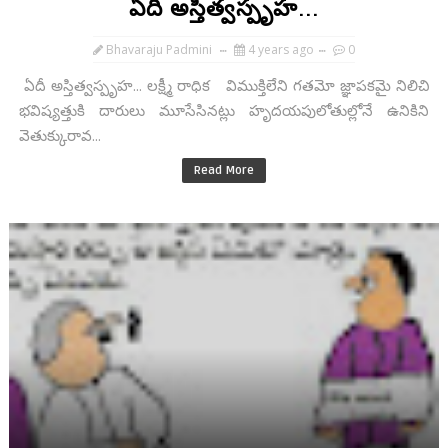
ఏదీ అస్తిత్వస్పృహ...
Bhavaraju Padmini
4 years ago
0
ఏదీ అస్తిత్వస్పృహ... లక్ష్మీ రాధిక విముక్తిలేని గతమో జ్ఞాపకమై నిలిచి
భవిష్యత్తుకి దారులు మూసేసినట్లు హృదయపులోతుల్లోనే ఉనికిని
వెతుక్కురావ...
Read More