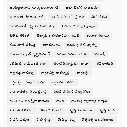
ఉయ్యాలవాడ సూర్యచంద్రులు -2
ఉషా వినోద్ రాజవరం
ఉషారాణి నూతులపాటి
ఎం.వి.ఎస్.ఎస్.ప్రసాద్
ఎకో గణేష్
ఓరుగంటి శ్రీలక్ష్మి నరసింహ శర్మ
ఓరుగంటి సుబ్రహ్మణ్యం
ఓలేటి శశికళ
ఔత్సాహిక చిత్రకారిణి గాయత్రి
కందాళ విజయ
కంభంపాటి రవీంద్ర
కథాకదంబం
కనుపర్తి వరలక్ష్మమ్మ
కరణం కళ్యాణ్ కృష్ణకుమార్
కరణం రమాగాయత్రి
కరుణశ్రీ
కలిదిండి రామచంద్ర రాజు
కళాపరిపూర్ణుడు ‘బాపు’
కవితాఝరి
కాట్రగడ్డ కారుణ్య
కార్టూనిస్ట్ రామకృష్ణ
కార్టూన్లు
కార్టూన్లు - కన్నాజి రావు
కార్టూన్లు - బోసు
కాలనాధభట్ట వీరభద్రశాస్త్రి
కిరణ్ కుమార్ సత్యవోలు
కుంచె చింతాలక్ష్మీనారాయణ
కుంతి
కుందుర్తి స్వరాజ్య పద్మజ
కుమతీ శతకము
కురాడ విజయ
కృష్ణ కసవరాజు
కృష్ణ మణి
కె.ఎస్.పద్మజ
కె.బి.కృష్ణ
కొంపెల్ల శర్మ
కొత్తపల్లి ఉదయబాబు