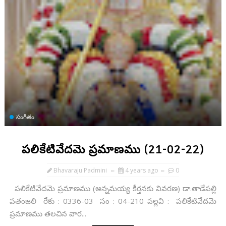
సంగీతం
పలికేటివేదమె ప్రమాణము (21-02-22)
Bhavaraju Padmini
4 years ago
0
పలికేటివేదమె ప్రమాణము (అన్నమయ్య కీర్తనకు వివరణ) డా.తాడేపల్లి
పతంజలి రేకు : 0336-03 సం : 04-210 పల్లవి : పలికేటివేదమె
ప్రమాణము తలచిన వార...