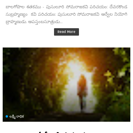
బాలగోపాల శతకము - పుసులూరి సోమరాజకవి పరిచయం: దేవరకొండ
సుబ్రహ్మణ్యం కవి పరిచయం: పుసులూరి సోమరాజకవి ఆర్వేల నియోగి
బ్రాహ్మణుడు. ఆపస్తంబసూత్రుడు...
Read More
లక్ష్మీ రాధిక