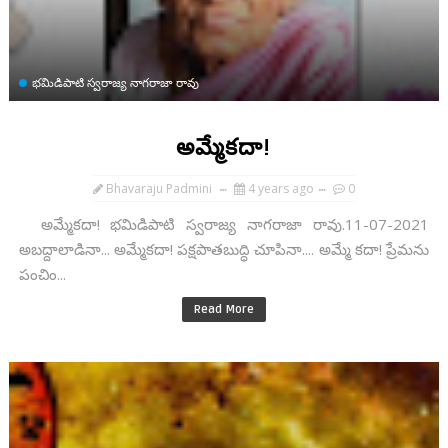
భమిడిపాటి స్వరాజ్య నాగరాజా రావు
అమ్మేకదా!
Bhavaraju Padmini
4 years ago
0
అమ్మేకదా! భమిడిపాటి స్వరాజ్య నాగరాజా రావు.11-07-2021
అబద్దాలాడినా... అమ్మేకదా! పక్షపాతబుద్ధి చూపినా.... అమ్మే కదా! ప్రేమను
పంచిం...
Read More