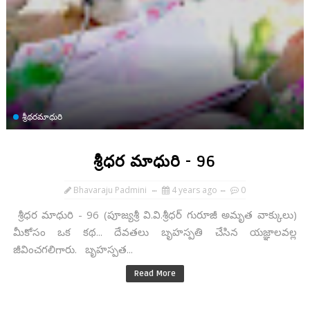
శ్రీథరమాధురి
శ్రీధర మాధురి - 96
Bhavaraju Padmini
4 years ago
0
శ్రీధర మాధురి - 96 (పూజ్యశ్రీ వి.వి.శ్రీధర్ గురూజీ అమృత వాక్కులు)
మీకోసం ఒక కథ... దేవతలు బృహస్పతి చేసిన యజ్ఞాలవల్ల
జీవించగలిగారు. బృహస్పత...
Read More