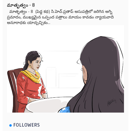
మాతృత్వం - 8
మాతృత్వం - 8 (పెద్ద కథ) సి.హెచ్.ప్రతాప్ ఆసుపత్రిలో జరిగిన అగ్ని
ప్రమాదం, ముఖ్యమైన ఒప్పంద పత్రాలు మాయం కావడం న్యాయవాది
అనూరాధకు యాదృచ్ఛికం...
FOLLOWERS