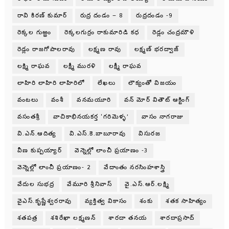
రావి కిరణ్ కుమార్
రుద్ర దండం – 8
రుద్రదండం -9
రెక్కల గుఱ్ఱం
రెక్కలగుర్రం రాకుమారిడి కధ
రెడ్లం చంద్రమౌళి
రెడ్లం రాజగోపాలరావు
లక్ష్మణ రావు
లక్ష్మణ్ భరద్వాజ్
లక్ష్మి రాఘవ
లక్ష్మీ మురళి
లక్ష్మీ రాఘవ
లాహిరి లాహిరి లాహిరిలో
లేఖలు
లౌక్యంతో విజయం
వంటలు
వంశీ
వనమయూరి
వన్ మోర్ వితౌట్ ఆక్టింగ్
వసంతశ్రీ
వాచికాభినయకర్త ‘గరిమెళ్ళ’
వాసం నాగరాజు
వి.ఎన్.ఆదిత్య
వి.ఎస్.కె.బాబూరావు
విసురజ
వీణ కుప్పయ్యార్
వెన్నెల్లో లాంచీ ప్రయాణం -3
వెన్నెల్లో లాంచీ ప్రయాణం- 2
వేదాంతం నరసింహశాస్త్రి
వేదుల సుభద్ర
వేమూరి శ్రీనివాస్
వై.ఎస్.ఆర్.లక్ష్మి
వైఎస్.కృష్ణేశ్వరరావు
వ్యక్తిత్వ వికాసం
శంకు
శతక సాహిత్యం
శతపత్ర
శశిరేఖా లక్ష్మణన్
శారదా తనయ
శారదాప్రసాద్