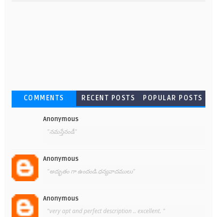
COMMENTS
RECENT POSTS
POPULAR POSTS
Anonymous
"నమస్తేనండీ"
Anonymous
"అద్భుతం గా ఉందండి.ధన్యవాదములు"
Anonymous
"very apt and perfect description .. excellent. "