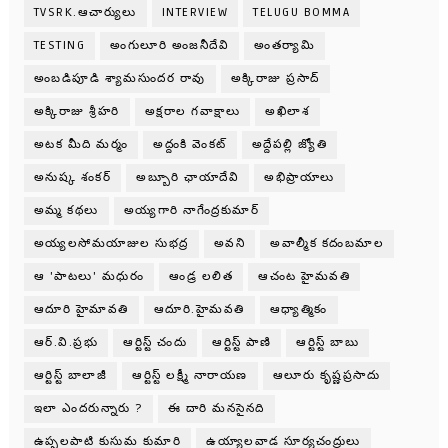
TVSRK.ఆచార్యులు
INTERVIEW
TELUGU BOMMA
TESTING
అంగులూరి అంజనీదేవి
అంతర్యామి
అంబడిపూడి శ్యామసుందర రావు
అక్కిరాజు ప్రసాద్
అక్కిరాజు శ్రీహరి
అక్షరాల గవాక్షాలు
అఖిలాశ
అటక మీది మర్మం
అద్దంకి వెంకట్
అద్దేపల్లి జ్యోతి
అనుష్క శంకర్
అబ్బూరి ఛాయాదేవి
అభిప్రాయాలు
అమ్మ కథలు
అయ్యగారి నాగేంద్రకుమార్
అయ్యలసోమయాజుల సుభద్ర
అవని
అవాల్మీక కదంబమాల
ఆ 'పాటలు' మధురం
ఆండ్ర లలిత
ఆచంట హైమవతి
ఆదూరి హైమావతి
ఆదూరి.హైమవతి
ఆధ్యాత్మికం
ఆర్.వి.ప్రభు
ఆర్టిస్ట్ చందు
ఆర్టిస్ట్ పాణి
ఆర్టిస్ట్ బాబు
ఆర్టిస్ట్ బాలాజీ
ఆర్టిస్ట్ లక్ష్మీ నారాయణ
ఆలూరు కృష్ణప్రసాదు
ఇలా ఎందరున్నారు ?
ఈ దారి మనసైనది
ఉప్పలపాటి కుసుమ కుమారి
ఉయ్యాలవాడ సూర్యచంద్రులు