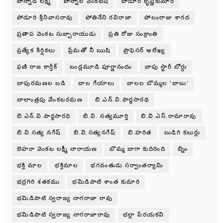
పొన్నాడ లక్ష్మి
పొన్నాల వేంకటేష్
పోడూరి కృష్ణకుమారి
పోడూరి శ్రీనివాసరావు
పోతినేని రవిరాజా
పోలంరాజు శారద
ప్రతాప వెంకట సుబ్బారాయుడు
ప్రతి రోజు సంక్రాంతి
ప్రత్యేక శీర్షికలు
ప్రేమతో నీ ఋషి
ప్రొఫెసర్ అలేఖ్య
ఫణి రాజ కార్తీక్
బండ్లమూడి పూర్ణానందం
బాపు స్టొరీ బోర్డు
బాపురమణల బడి
బాల గేయాలు
బాలల బొమ్మల 'బాబు'
బాలాంత్రపు వేంకటరమణ
బి.ఎన్.వి.పార్థసారథి
బి.ఎన్.వి.పార్ధసారధి
బి.వి. సత్యమూర్తి
బి.వి.ఎస్.రామారావు
బి.వి.సత్య నగేష్
బి.వి.సత్యనగేష్
బి.హరిత
బుడిగి కబుర్లు
బెహరా వెంకట లక్ష్మీ నారాయణ
బొమ్మ బాగా కుదిరింది
బ్నిం
భక్తి మాల
భక్తిమాల
భగవంతుడు సర్వాంతర్యామి
భద్రగిరి శతకము
భమిడిపాటి శాంత కుమారి
భమిడిపాటి స్వరాజ్య నాగరాజా రావు
భమిడిపాటి స్వరాజ్య నాగరాజారావు
భల్లా పేరయకవి