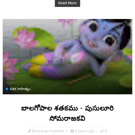
Read More
శతక సాహిత్యం
బాలగోపాల శతకము - పుసులూరి
సోమరాజకవి
Bhavaraju Padmini
4 years ago
0