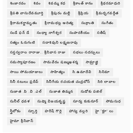
శింజారవం
శివం
శివమ్మ కధ
శ్రీకాంత్ కానం
శ్రీథరమాధురి
శ్రీపతి వాసుదేవమూర్తి
శ్రీపురం మల్లి
శ్రీప్రియ
శ్రీమద్భగవద్గీత
శ్రీరామకర్ణామృతం
శ్రీరామభట్ల ఆదిత్య
సంక్రాంతి
సంగీతం
సండే ఫన్ డే
సంధ్యా నాగేశ్వర
సంపాదకీయం
సతీష్
సత్యం ఓరుగంటి
సదాశివుని లక్ష్మణరావు
సప్తస్వరాల రారాజు.. శ్రీనివాస రాజు
సభలు-సదస్సులు
సమస్యాపూరణం
సామవేదం షణ్ముఖశర్మ
సామ్రాజ్ఞి
సాయి సోమయాజులు
సాహిత్యం
సి.ఉమాదేవి
సినిమా
సినీ నటులు ప్రదీప్
సినీగేయ రచయత చంద్రబోస్
సిరి లాబాల
సుజాత .పి .వి .ఎల్
సుజాత తిమ్మన
సుడోకు పజిల్
సునీల్ ధవళ
సుష్మా విజయకృష్ణ
సూర్య కుకునూర్
సోమసుధ
స్త్రీలోకం
స్పూర్తి
హరీష్ గొర్లె
హాస్య వల్లరి
హై ‘క్లూ’ లు
హైమా శ్రీనివాస్