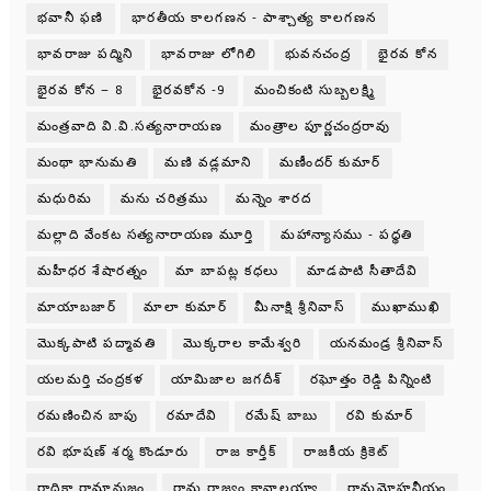
భవానీ ఫణి
భారతీయ కాలగణన - పాశ్చాత్య కాలగణన
భావరాజు పద్మిని
భావరాజు లోగిలి
భువనచంద్ర
భైరవ కోన
భైరవ కోన – 8
భైరవకోన -9
మంచికంటి సుబ్బలక్ష్మి
మంత్రవాది వి.వి.సత్యనారాయణ
మంత్రాల పూర్ణచంద్రరావు
మంథా భానుమతి
మణి వడ్లమాని
మణీందర్ కుమార్
మధురిమ
మను చరిత్రము
మన్నెం శారద
మల్లాది వేంకట సత్యనారాయణ మూర్తి
మహాన్యాసము - పధ్ధతి
మహీధర శేషారత్నం
మా బాపట్ల కధలు
మాడపాటి సీతాదేవి
మాయాబజార్
మాలా కుమార్
మీనాక్షి శ్రీనివాస్
ముఖాముఖి
మొక్కపాటి పద్మావతి
మొక్కరాల కామేశ్వరి
యనమండ్ర శ్రీనివాస్
యలమర్తి చంద్రకళ
యామిజాల జగదీశ్
రఘోత్తం రెడ్డి పిన్నింటి
రమణించిన బాపు
రమాదేవి
రమేష్ బాబు
రవి కుమార్
రవి భూషణ్ శర్మ కొండూరు
రాజ కార్తీక్
రాజకీయ క్రికెట్
రాధికా రామానుజం
రామ రాజ్యం కావాలయ్యా
రామమోహనీయం