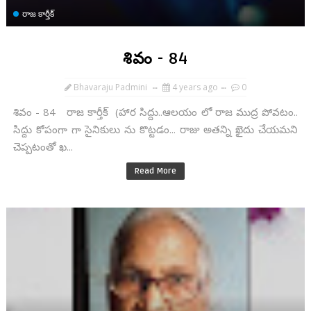
రాజ కార్తీక్
శివం - 84
Bhavaraju Padmini
4 years ago
0
శివం - 84 రాజ కార్తీక్ (హార సిద్దు..ఆలయం లో రాజ ముద్ర పోవటం..
సిద్దు కోపంగా గా సైనికులు ను కొట్టడం... రాజు అతన్ని ఖైదు చేయమని
చెప్పటంతో ఖ...
Read More