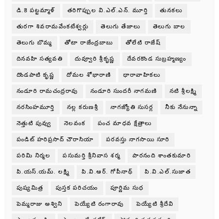
డి.కె పట్టమ్మాళ్
తరిగొప్పుల వి.ఎల్.ఎన్. మూర్తి
తునకలు
తురగా శివరామవేంకటేశ్వర్లు
తెలుగు తేజాలు
తెలుగు బాల
తెలుగు బొమ్మ
తోటా రాజేంద్రబాబు
తోలేటి రాజేష్
దినవహి సత్యవతి
దువ్వూరి శ్రీకృష్ణ
దేవరకొండ సుబ్రహ్మణ్యం
దొండపాటి కృష్ణ
దోమల శోభారాణి
ధారావాహికలు
నండూరి రామచంద్రరావు
నండూరి సుందరీ నాగమణి
నటి శ్రీలక్ష్మి
నరసింహమూర్తి
నల్ల కరుణశ్రీ
నాగజ్యోతి సుసర్ల
నీకు నేనున్నా
నెత్తుటి పువ్వు
నెలవంక
పంచ మాధవ క్షేత్రాలు
పండిట్ హరిప్రసాద్ చౌరాసియా
పరవస్తు నాగసాయి సూరి
పరిమి నిర్మల
పసుమర్తి శ్రీనివాస శర్మ
పారనంది శాంతకుమారి
పి.యస్.యమ్. లక్ష్మి
పి.వి.ఆర్. గోపీనాథ్
పి.వి.ఎల్.సుజాత
పుష్యమిత్ర
పుస్తక పరిచయం
పూర్ణిమ సుధ
పెమ్మరాజు అశ్విని
పెయ్యేటి రంగారావు
పెయ్యేటి శ్రీదేవి