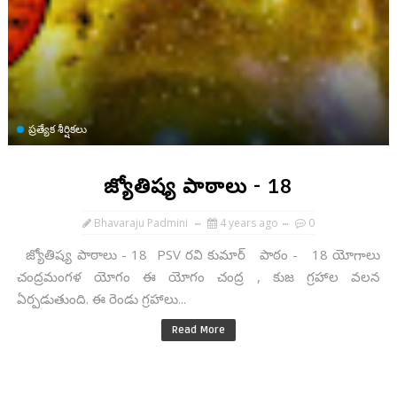
ప్రత్యేక శీర్షికలు
జ్యోతిష్య పాఠాలు - 18
Bhavaraju Padmini
4 years ago
0
జ్యోతిష్య పాఠాలు - 18 PSV రవి కుమార్ పాఠం - 18 యోగాలు
చంద్రమంగళ యోగం ఈ యోగం చంద్ర , కుజ గ్రహాల వలన
ఏర్పడుతుంది. ఈ రెండు గ్రహాలు...
Read More