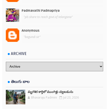
Padmavathi Padmapriya
"pls share to reach govt.of telangana"
Anonymous
"bagundi sir"
ARCHIVE
తెలుగు బాల
మృగశిర కార్తెలో ముంగిళ్లు చల్లబడును
Bhavaraju Padmini
Jul 23, 2026