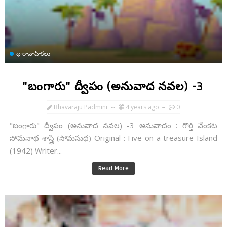
ధారావాహికలు
"బంగారు" ద్వీపం (అనువాద నవల) -3
Bhavaraju Padmini
4 years ago
0
"బంగారు" ద్వీపం (అనువాద నవల) -3 అనువాదం : గొర్తి వేంకట
సోమనాథ శాస్త్రి (సోమసుధ) Original : Five on a treasure Island
(1942) Writer...
Read More