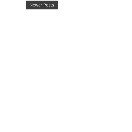
Newer Posts