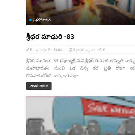
శ్రీథరమాధురి
శ్రీధర మాధురి -83
Bhavaraju Padmini
6 years ago
0
శ్రీధర మాధురి -83 (పూజ్యశ్రీ వి.వి.శ్రీధర్ గురూజీ అమృత వాక్
మహాభారతం నుంచి ఒక చిన్న కధ. ప్రతి రోజూ యు
కొనసాగుతోంది. కాని, ఇరుపక్షా...
Read More