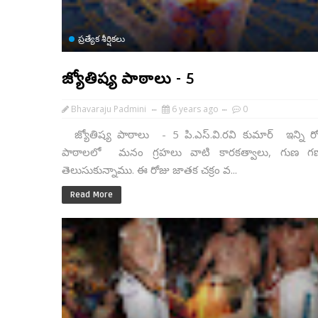
ప్రత్యేక శీర్షికలు
జ్యోతిష్య పాఠాలు - 5
Bhavaraju Padmini
6 years ago
0
జ్యోతిష్య పాఠాలు - 5 పి.ఎస్.వి.రవి కుమార్ ఇన్ని ర
పాఠాలలో మనం గ్రహలు వాటి కారకత్వాలు, గుణ గ
తెలుసుకున్నాము. ఈ రోజు జాతక చక్రం వ...
Read More