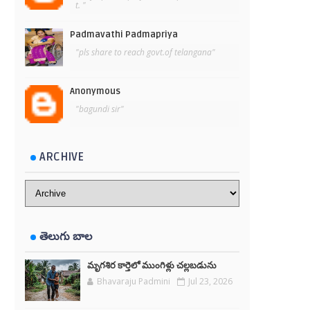
t. "
Padmavathi Padmapriya
"pls share to reach govt.of telangana"
Anonymous
"bagundi sir"
ARCHIVE
తెలుగు బాల
మృగశిర కార్తెలో ముంగిళ్లు చల్లబడును
Bhavaraju Padmini
Jul 23, 2026