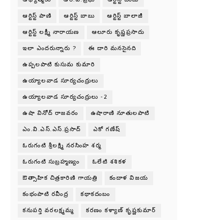
ఆర్టిస్ట్ పాణి
ఆర్టిస్ట్ బాబు
ఆర్టిస్ట్ బాలాజీ
ఆర్టిస్ట్ లక్ష్మీ నారాయణ
ఆలూరు కృష్ణప్రసాదు
ఇలా ఎందరున్నారు ?
ఈ దారి మనసైనది
ఉప్పలపాటి కుసుమ కుమారి
ఉయ్యాలవాడ సూర్యచంద్రులు
ఉయ్యాలవాడ సూర్యచంద్రులు -2
ఉషా వినోద్ రాజవరం
ఉషారాణి నూతులపాటి
ఎం.వి.ఎస్.ఎస్.ప్రసాద్
ఎకో గణేష్
ఓరుగంటి శ్రీలక్ష్మి నరసింహ శర్మ
ఓరుగంటి సుబ్రహ్మణ్యం
ఓలేటి శశికళ
ఔత్సాహిక చిత్రకారిణి గాయత్రి
కందాళ విజయ
కంభంపాటి రవీంద్ర
కథాకదంబం
కనుపర్తి వరలక్ష్మమ్మ
కరణం కళ్యాణ్ కృష్ణకుమార్