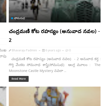
సోమసుధ
చంద్రమణి కోట రహస్యం (అనువాద నవల) -
2
రముఖ
Bhavaraju Padmini
6 years ago
0
ాదాపు
చంద్రమణి కోట రహస్యం (అనువాద నవల) - 2 అనువాద కర్త :
గొర్తి వేంకట సోమనాధ శాస్త్రి(సోమసుధ) ఆంగ్ల మూలం : The
Moonstone Castle Mystery నవలా ...
Read More