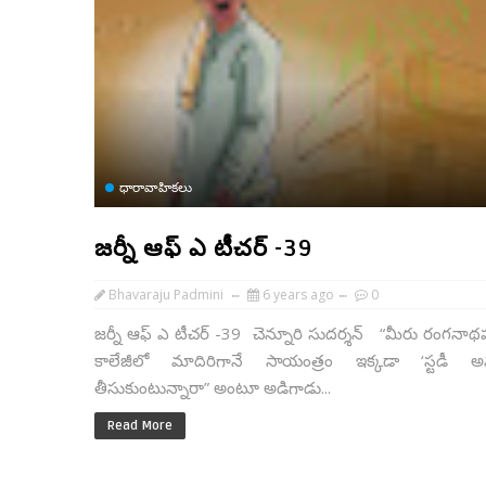
ధారావాహికలు
జర్నీ ఆఫ్ ఎ టీచర్ -39
Bhavaraju Padmini
6 years ago
0
జర్నీ ఆఫ్ ఎ టీచర్ -39 చెన్నూరి సుదర్శన్ “మీరు రంగనాథ
కాలేజీలో మాదిరిగానే సాయంత్రం ఇక్కడా ‘స్టడీ అవర
తీసుకుంటున్నారా” అంటూ అడిగాడు...
Read More