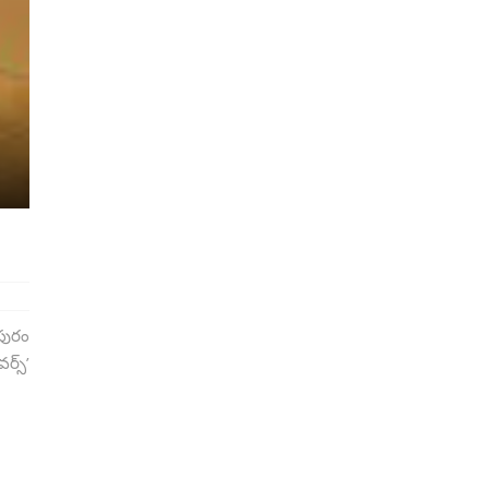
పురం
్స్’