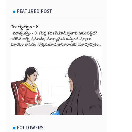
FEATURED POST
మాతృత్వం - 8
మాతృత్వం - 8 (పెద్ద కథ) సి.హెచ్.ప్రతాప్ ఆసుపత్రిలో
జరిగిన అగ్ని ప్రమాదం, ముఖ్యమైన ఒప్పంద పత్రాలు
మాయం కావడం న్యాయవాది అనూరాధకు యాదృచ్ఛికం...
FOLLOWERS