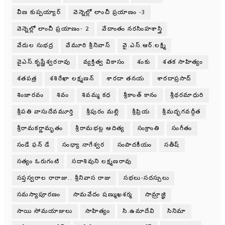
వీణ కుప్పయ్యార్
వెన్నెల్లో లాంచీ ప్రయాణం -3
వెన్నెల్లో లాంచీ ప్రయాణం- 2
వేదాంతం నరసింహశాస్త్రి
వేదుల సుభద్ర
వేమూరి శ్రీనివాస్
వై.ఎస్.ఆర్.లక్ష్మి
వైఎస్.కృష్ణేశ్వరరావు
వ్యక్తిత్వ వికాసం
శంకు
శతక సాహిత్యం
శతపత్ర
శశిరేఖా లక్ష్మణన్
శారదా తనయ
శారదాప్రసాద్
శింజారవం
శివం
శివమ్మ కధ
శ్రీకాంత్ కానం
శ్రీథరమాధురి
శ్రీపతి వాసుదేవమూర్తి
శ్రీపురం మల్లి
శ్రీప్రియ
శ్రీమద్భగవద్గీత
శ్రీరామకర్ణామృతం
శ్రీరామభట్ల ఆదిత్య
సంక్రాంతి
సంగీతం
సండే ఫన్ డే
సంధ్యా నాగేశ్వర
సంపాదకీయం
సతీష్
సత్యం ఓరుగంటి
సదాశివుని లక్ష్మణరావు
సప్తస్వరాల రారాజు.. శ్రీనివాస రాజు
సభలు-సదస్సులు
సమస్యాపూరణం
సామవేదం షణ్ముఖశర్మ
సామ్రాజ్ఞి
సాయి సోమయాజులు
సాహిత్యం
సి.ఉమాదేవి
సినిమా