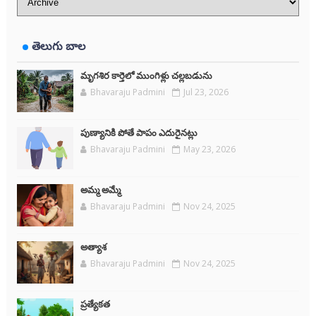
తెలుగు బాల
మృగశిర కార్తెలో ముంగిళ్లు చల్లబడును
Bhavaraju Padmini
Jul 23, 2026
పుణ్యానికి పోతే పాపం ఎదురైనట్లు
Bhavaraju Padmini
May 23, 2026
అమ్మ అమ్మే
Bhavaraju Padmini
Nov 24, 2025
అత్యాశ
Bhavaraju Padmini
Nov 24, 2025
ప్రత్యేకత