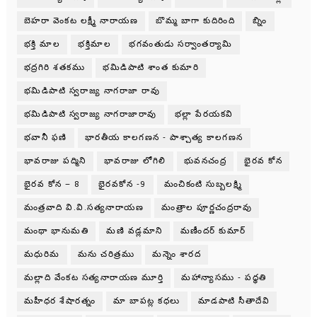
బెహరా వెంకట లక్ష్మీ నారాయణ
బొమ్మ బాగా కుదిరింది
బ్నిం
భక్తి మాల
భక్తిమాల
భగవంతుడు సర్వాంతర్యామి
భద్రగిరి శతకము
భమిడిపాటి శాంత కుమారి
భమిడిపాటి స్వరాజ్య నాగరాజా రావు
భమిడిపాటి స్వరాజ్య నాగరాజారావు
భల్లా పేరయకవి
భవానీ ఫణి
భారతీయ కాలగణన - పాశ్చాత్య కాలగణన
భావరాజు పద్మిని
భావరాజు లోగిలి
భువనచంద్ర
భైరవ కోన
భైరవ కోన – 8
భైరవకోన -9
మంచికంటి సుబ్బలక్ష్మి
మంత్రవాది వి.వి.సత్యనారాయణ
మంత్రాల పూర్ణచంద్రరావు
మంథా భానుమతి
మణి వడ్లమాని
మణీందర్ కుమార్
మధురిమ
మను చరిత్రము
మన్నెం శారద
మల్లాది వేంకట సత్యనారాయణ మూర్తి
మహాన్యాసము - పధ్ధతి
మహీధర శేషారత్నం
మా బాపట్ల కధలు
మాడపాటి సీతాదేవి