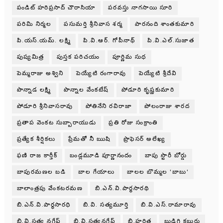
పండిట్ హరిప్రసాద్ చౌరాసియా
పరవస్తు నాగసాయి సూరి
పరిమి నిర్మల
పసుమర్తి శ్రీనివాస శర్మ
పారనంది శాంతకుమారి
పి.యస్.యమ్. లక్ష్మి
పి.వి.ఆర్. గోపీనాథ్
పి.వి.ఎల్.సుజాత
పుష్యమిత్ర
పుస్తక పరిచయం
పూర్ణిమ సుధ
పెమ్మరాజు అశ్విని
పెయ్యేటి రంగారావు
పెయ్యేటి శ్రీదేవి
పొన్నాడ లక్ష్మి
పొన్నాల వేంకటేష్
పోడూరి కృష్ణకుమారి
పోడూరి శ్రీనివాసరావు
పోతినేని రవిరాజా
పోలంరాజు శారద
ప్రతాప వెంకట సుబ్బారాయుడు
ప్రతి రోజు సంక్రాంతి
ప్రత్యేక శీర్షికలు
ప్రేమతో నీ ఋషి
ప్రొఫెసర్ అలేఖ్య
ఫణి రాజ కార్తీక్
బండ్లమూడి పూర్ణానందం
బాపు స్టొరీ బోర్డు
బాపురమణల బడి
బాల గేయాలు
బాలల బొమ్మల 'బాబు'
బాలాంత్రపు వేంకటరమణ
బి.ఎన్.వి.పార్థసారథి
బి.ఎన్.వి.పార్ధసారధి
బి.వి. సత్యమూర్తి
బి.వి.ఎస్.రామారావు
బి.వి.సత్య నగేష్
బి.వి.సత్యనగేష్
బి.హరిత
బుడిగి కబుర్లు