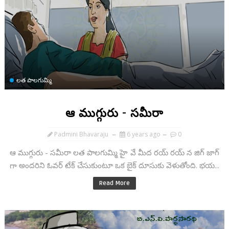
లత పాలగుమ్మి
ఆ ముగ్గురు - సమీరా
Padmini Bhavaraju
6 years ago
0
ఆ ముగ్గురు - సమీరా లత పాలగుమ్మి హై వే మీద రయ్ రయ్ న జిగ్ జాగ్
గా అందరిని ఓవర్ టేక్ చేసుకుంటూ ఒక బైక్ దూసుకు వెళుతోంది. భయ...
Read More