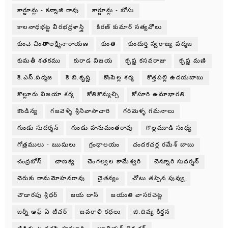
కార్టూన్లు - కన్నాజి రావు
కార్టూన్లు - బోసు
కాలనాధభట్ట వీరభద్రశాస్త్రి
కిరణ్ కుమార్ సత్యవోలు
కుంచె చింతాలక్ష్మీనారాయణ
కుంతి
కుందుర్తి స్వరాజ్య పద్మజ
కుమతీ శతకము
కురాడ విజయ
కృష్ణ కసవరాజు
కృష్ణ మణి
కె.ఎస్.పద్మజ
కె.బి.కృష్ణ
కొంపెల్ల శర్మ
కొత్తపల్లి ఉదయబాబు
కొల్లూరు విజయా శర్మ
కోతికొమ్మచ్చి
కోసూరి ఉమాభారతి
కౌండిన్య
గజవెళ్ళి శ్రీనివాసాచారి
గరిమెళ్ళ గమనాలు
గుండు సుదర్శన్
గుండు హనుమంతరావు
గొల్లమూడి సంధ్య
గోత్రములు - ఋషులు
గ్రంధాలయం
చందకచర్ల రమేశ్ బాబు
చంద్రబోస్
చాణక్య
చెంగల్వల కామేశ్వరి
చెన్నూరి సుదర్శన్
చెరుకు రామమోహనరావు
చైతన్యం
చోటు తప్పిన పువ్వు
చౌడారపు శ్రీధర్
జయ దాస్
జయంతి వాసరచెట్ల
జర్నీ ఆఫ్ ఏ టీచర్
జవరాలి కధలు
జి.దివ్య కీర్తన