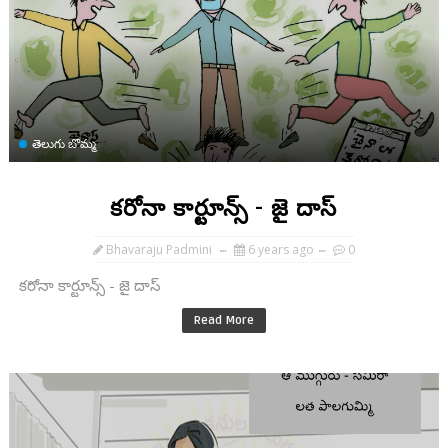
తెలుగు బొమ్మ
కరోనా కార్టూన్స్ - జై దాస్
Bhavaraju Padmini
6 years ago
0
కరోనా కార్టూన్స్ - జై దాస్
Read More