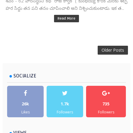
శివం - 62 హరసిద్ధుని కథ రాజ కార్తీక్ ( కుంభయ్య కోరిక మేరకు శిల్పి
హర సిద్దు తన పని తనం చూపించాలి అని నిశ్చించుకుంటాడు. ఇక త...
Read More
Older Posts
SOCIALIZE
26k
1.7k
735
Likes
Followers
Followers
VIEWS