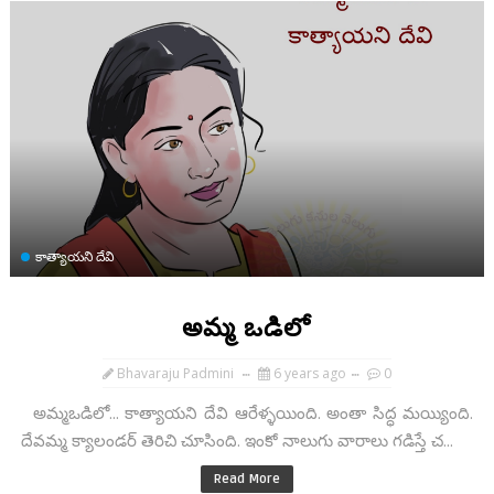
కాత్యాయని దేవి
అమ్మ ఒడిలో
Bhavaraju Padmini
6 years ago
0
అమ్మఒడిలో... కాత్యాయని దేవి ఆరేళ్ళయింది. అంతా సిద్ధ మయ్యింది.
దేవమ్మ క్యాలండర్ తెరిచి చూసింది. ఇంకో నాలుగు వారాలు గడిస్తే చ...
Read More