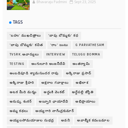
Bhavaraju Padmini
Sept 23, 2025
TAGS
'బహు' ముఖచిత్రాలు
'బాపు బొమ్మకు' కధ
'బాపు బొమ్మకు' కవిత
'రాం' బంటు
G PARVATHESAM
TVSRK.ఆచార్యులు
INTERVIEW
TELUGU BOMMA
TESTING
అంగులూరి అంజనీదేవి
అంతర్యామి
అంబడిపూడి శ్యామసుందర రావు
అక్కిరాజు ప్రసాద్
అక్కిరాజు శ్రీహరి
అక్షరాల గవాక్షాలు
అఖిలాశ
అటక మీది మర్మం
అద్దంకి వెంకట్
అద్దేపల్లి జ్యోతి
అనుష్క శంకర్
అబ్బూరి ఛాయాదేవి
అభిప్రాయాలు
అమ్మ కథలు
అయ్యగారి నాగేంద్రకుమార్
అయ్యలసోమయాజుల సుభద్ర
అవని
అవాల్మీక కదంబమాల