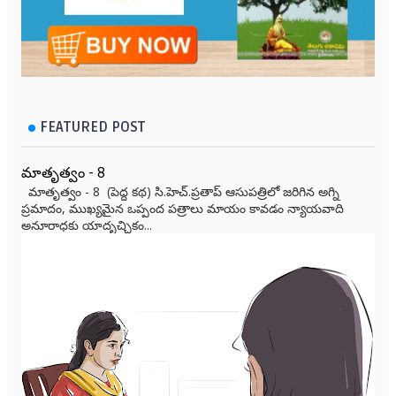
FEATURED POST
మాతృత్వం - 8
మాతృత్వం - 8 (పెద్ద కథ) సి.హెచ్.ప్రతాప్ ఆసుపత్రిలో జరిగిన అగ్ని
ప్రమాదం, ముఖ్యమైన ఒప్పంద పత్రాలు మాయం కావడం న్యాయవాది
అనూరాధకు యాదృచ్ఛికం...