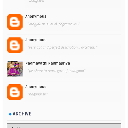
"నమస్తేనండీ"
Anonymous
"అద్భుతం గా ఉందండి.ధన్యవాదములు"
Anonymous
"very apt and perfect description .. excellent. "
Padmavathi Padmapriya
"pls share to reach govt.of telangana"
Anonymous
"bagundi sir"
ARCHIVE