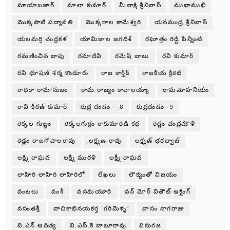
మాయాబజార్
మాలా కుమార్
మీనాక్షి శ్రీనివాస్
ముఖాముఖి
మొక్కపాటి పద్మావతి
మొక్కరాల కామేశ్వరి
యనమండ్ర శ్రీనివాస్
యలమర్తి చంద్రకళ
యామిజాల జగదీశ్
రఘోత్తం రెడ్డి పిన్నింటి
రమణించిన బాపు
రమాదేవి
రమేష్ బాబు
రవి కుమార్
రవి భూషణ్ శర్మ కొండూరు
రాజ కార్తీక్
రాజకీయ క్రికెట్
రాధికా రామానుజం
రామ రాజ్యం కావాలయ్యా
రామమోహనీయం
రావి కిరణ్ కుమార్
రుద్ర దండం – 8
రుద్రదండం -9
రెక్కల గుఱ్ఱం
రెక్కలగుర్రం రాకుమారిడి కధ
రెడ్లం చంద్రమౌళి
రెడ్లం రాజగోపాలరావు
లక్ష్మణ రావు
లక్ష్మణ్ భరద్వాజ్
లక్ష్మి రాఘవ
లక్ష్మీ మురళి
లక్ష్మీ రాఘవ
లాహిరి లాహిరి లాహిరిలో
లేఖలు
లౌక్యంతో విజయం
వంటలు
వంశీ
వనమయూరి
వన్ మోర్ వితౌట్ ఆక్టింగ్
వసంతశ్రీ
వాచికాభినయకర్త ‘గరిమెళ్ళ’
వాసం నాగరాజు
వి.ఎన్.ఆదిత్య
వి.ఎస్.కె.బాబూరావు
విసురజ