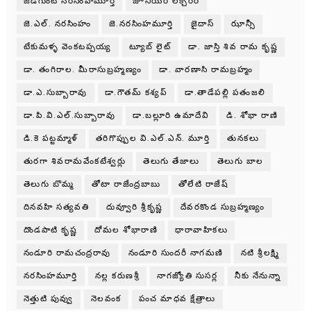
జీడిగుంట నరసింహమూర్తి
జూనియర్ లెక్చరర్
జె.ఎల్. నరసింహం
జె.నరసింహమూర్తి
జైదాస్
ఝాన్సీ
టేకుమళ్ళ వెంకటప్పయ్య
ట్యూబ్ లైట్
డా. జాస్తి శివ రామ కృష్ణ
డా. తంగిరాల. మీరాసుబ్రహ్మణ్యం
డా. వారణాసి రామబ్రహ్మం
డా.ఎ.సుబ్బారావు
డా.గౌతమ్ కశ్యప్
డా.తాడేపల్లి పతంజలి
డా.పి.వి.ఎల్.సుబ్బారావు
డా.బల్లూరి ఉమాదేవి
డి. శోభా రాణి
డి.కె పట్టమ్మాళ్
తరిగొప్పుల వి.ఎల్.ఎన్. మూర్తి
తునకలు
తురగా శివరామవేంకటేశ్వర్లు
తెలుగు తేజాలు
తెలుగు బాల
తెలుగు బొమ్మ
తోటా రాజేంద్రబాబు
తోలేటి రాజేష్
దినవహి సత్యవతి
దువ్వూరి శ్రీకృష్ణ
దేవరకొండ సుబ్రహ్మణ్యం
దొండపాటి కృష్ణ
దోమల శోభారాణి
ధారావాహికలు
నండూరి రామచంద్రరావు
నండూరి సుందరీ నాగమణి
నటి శ్రీలక్ష్మి
నరసింహమూర్తి
నల్ల కరుణశ్రీ
నాగజ్యోతి సుసర్ల
నీకు నేనున్నా
నెత్తుటి పువ్వు
నెలవంక
పంచ మాధవ క్షేత్రాలు