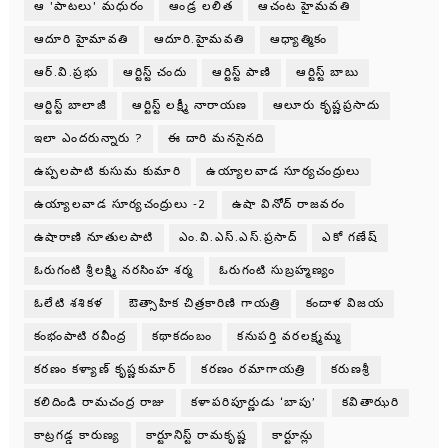
ఆ 'పాటలు' మధురం
ఆండ్ర లలిత
ఆచంట హైమవతి
ఆదూరి హైమావతి
ఆదూరి.హైమవతి
ఆధ్యాత్మికం
ఆర్.వి.ప్రభు
ఆర్టిస్ట్ చందు
ఆర్టిస్ట్ పాణి
ఆర్టిస్ట్ బాబు
ఆర్టిస్ట్ బాలాజీ
ఆర్టిస్ట్ లక్ష్మీ నారాయణ
ఆలూరు కృష్ణప్రసాదు
ఇలా ఎందరున్నారు ?
ఈ దారి మనసైనది
ఉప్పలపాటి కుసుమ కుమారి
ఉయ్యాలవాడ సూర్యచంద్రులు
ఉయ్యాలవాడ సూర్యచంద్రులు -2
ఉషా వినోద్ రాజవరం
ఉషారాణి నూతులపాటి
ఎం.వి.ఎస్.ఎస్.ప్రసాద్
ఎకో గణేష్
ఓరుగంటి శ్రీలక్ష్మి నరసింహ శర్మ
ఓరుగంటి సుబ్రహ్మణ్యం
ఓలేటి శశికళ
ఔత్సాహిక చిత్రకారిణి గాయత్రి
కందాళ విజయ
కంభంపాటి రవీంద్ర
కథాకదంబం
కనుపర్తి వరలక్ష్మమ్మ
కరణం కళ్యాణ్ కృష్ణకుమార్
కరణం రమాగాయత్రి
కరుణశ్రీ
కలిదిండి రామచంద్ర రాజు
కళాపరిపూర్ణుడు ‘బాపు’
కవితాఝరి
కాట్రగడ్డ కారుణ్య
కార్టూనిస్ట్ రామకృష్ణ
కార్టూన్లు