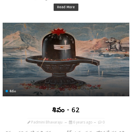
Read More
శివం
శివం - 62
Padmini Bhavaraju
6 years ago
0