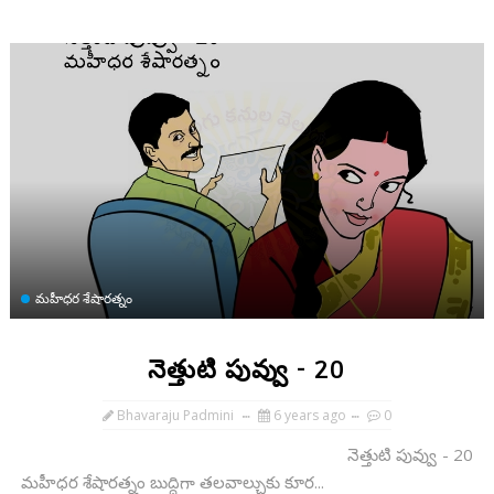
మహీధర శేషారత్నం
నెత్తుటి పువ్వు - 20
Bhavaraju Padmini
6 years ago
0
నెత్తుటి పువ్వు - 20
మహీధర శేషారత్నం బుద్ధిగా తలవాల్చుకు కూర...