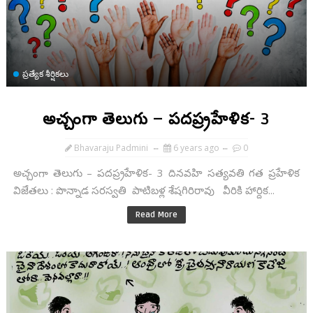
ప్రత్యేక శీర్షికలు
అచ్చంగా తెలుగు – పదప్ర్రహేళిక- 3
Bhavaraju Padmini
6 years ago
0
అచ్చంగా తెలుగు – పదప్ర్రహేళిక- 3 దినవహి సత్యవతి గత ప్రహేళిక
విజేతలు : పొన్నాడ సరస్వతి పాటిబళ్ల శేషగిరిరావు వీరికి హార్దిక...
Read More