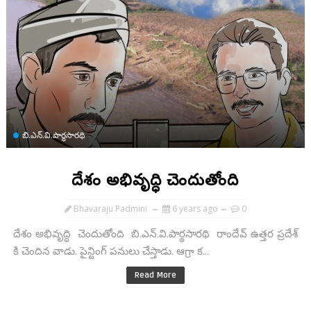
బి.ఎన్.వి.పార్థసారథి
దేశం‌ అభివృద్ధి చెందుతోంది
Bhavaraju Padmini
6 years ago
0
దేశం అభివృద్ధి చెందుతోంది బి.ఎన్.వి.పార్థసారథి రాందేవ్ ఉత్తర ప్రదేశ్
కి చెందిన వాడు. పైన్టింగ్ పనులు చేస్తాడు. ఆగ్రా క...
Read More