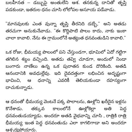
బలహీనత – డబ్బుపై అంతులేని ఆశ. తనకున్న దానితో తృప్తి
పడకుండా, ఇతరుల ధనం చూసి లోలోపల అసూయ పడేవాడు.
"మానవులకు ఎంత వున్నా తృప్తి తీరనిది డబ్బే," అని అతడు
తరచుగా అనుకునేవాడు. "ఈ కొద్దిపాటి పొలం కాదు, నాకు ఇంకా
చాలా కావాలి. నేను ఈ గ్రామంలోనే అత్యంత ధనవంతుడిని కావాలి."
ఒక రోజు, భీమయ్య పొలంలో పని చేస్తుండగా, భూమిలో ఏదో గట్టిగా
తగిలిన శబ్దం వచ్చింది. అతడు తవ్వి చూడగా, అందులో నిండా
బంగారు నాణేలు ఉన్న ఒక పురాతన కుండ దొరికింది. అతడి
ఆనందానికి అవధుల్లేవు. ఇది దైవదత్తంగా లభించిన అదృష్టంగా
భావించి, ఆ ధనాన్ని ఎవరికీ తెలియకుండా రహస్యంగా
దాచుకున్నాడు.
ఆ ధనంతో భీమయ్య వెంటనే పక్క పొలాలను, ఊళ్లోని ఖరీదైన ఇళ్లను
కొనేశాడు. తక్కువ కాలంలోనే ఊళ్లోకెల్లా అతి పెద్ద
ధనవంతుడయ్యాడు. అందరూ అతడి వైభవాన్ని చూసి , రాత్రికి రాత్రి
భీమయ్య ఇంత పెద్ద ధనవంతుడు ఎలా కాగలిగాడా అని అందరూ
ఆశ్చర్యపోయారు.