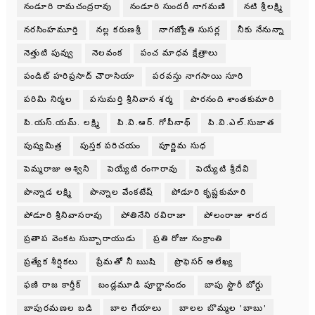
నండూరి రామచంద్రరావు
నండూరి సుందరీ నాగమణి
నటి శ్రీలక్ష్మి
నరసింహమూర్తి
నల్ల కరుణశ్రీ
నాగజ్యోతి సుసర్ల
నీకు నేనున్నా
నెత్తుటి పువ్వు
నెలవంక
పంచ మాధవ క్షేత్రాలు
పండిట్ హరిప్రసాద్ చౌరాసియా
పరవస్తు నాగసాయి సూరి
పరిమి నిర్మల
పసుమర్తి శ్రీనివాస శర్మ
పారనంది శాంతకుమారి
పి.యస్.యమ్. లక్ష్మి
పి.వి.ఆర్. గోపీనాథ్
పి.వి.ఎల్.సుజాత
పుష్యమిత్ర
పుస్తక పరిచయం
పూర్ణిమ సుధ
పెమ్మరాజు అశ్విని
పెయ్యేటి రంగారావు
పెయ్యేటి శ్రీదేవి
పొన్నాడ లక్ష్మి
పొన్నాల వేంకటేష్
పోడూరి కృష్ణకుమారి
పోడూరి శ్రీనివాసరావు
పోతినేని రవిరాజా
పోలంరాజు శారద
ప్రతాప వెంకట సుబ్బారాయుడు
ప్రతి రోజు సంక్రాంతి
ప్రత్యేక శీర్షికలు
ప్రేమతో నీ ఋషి
ప్రొఫెసర్ అలేఖ్య
ఫణి రాజ కార్తీక్
బండ్లమూడి పూర్ణానందం
బాపు స్టొరీ బోర్డు
బాపురమణల బడి
బాల గేయాలు
బాలల బొమ్మల 'బాబు'