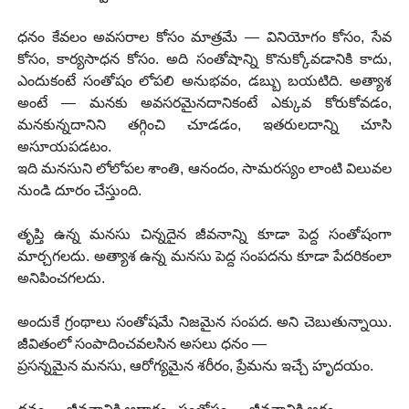
ధనం కేవలం అవసరాల కోసం మాత్రమే — వినియోగం కోసం, సేవ
కోసం, కార్యసాధన కోసం. అది సంతోషాన్ని కొనుక్కోవడానికి కాదు,
ఎందుకంటే సంతోషం లోపలి అనుభవం, డబ్బు బయటిది. అత్యాశ
అంటే — మనకు అవసరమైనదానికంటే ఎక్కువ కోరుకోవడం,
మనకున్నదానిని తగ్గించి చూడడం, ఇతరులదాన్ని చూసి
అసూయపడటం.
ఇది మనసుని లోలోపల శాంతి, ఆనందం, సామరస్యం లాంటి విలువల
నుండి దూరం చేస్తుంది.
తృప్తి ఉన్న మనసు చిన్నదైన జీవనాన్ని కూడా పెద్ద సంతోషంగా
మార్చగలదు. అత్యాశ ఉన్న మనసు పెద్ద సంపదను కూడా పేదరికంలా
అనిపించగలదు.
అందుకే గ్రంథాలు సంతోషమే నిజమైన సంపద. అని చెబుతున్నాయి.
జీవితంలో సంపాదించవలసిన అసలు ధనం —
ప్రసన్నమైన మనసు, ఆరోగ్యమైన శరీరం, ప్రేమను ఇచ్చే హృదయం.