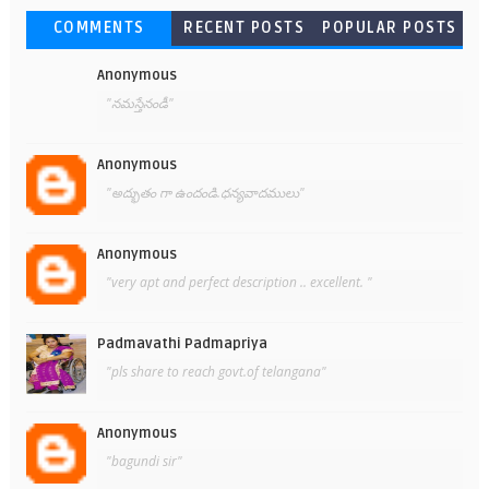
COMMENTS
RECENT POSTS
POPULAR POSTS
Anonymous
"నమస్తేనండీ"
Anonymous
"అద్భుతం గా ఉందండి.ధన్యవాదములు"
Anonymous
"very apt and perfect description .. excellent. "
Padmavathi Padmapriya
"pls share to reach govt.of telangana"
Anonymous
"bagundi sir"