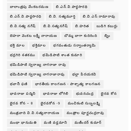
బాలాంత్రపు వేంకటరమణ
బి.ఎన్.వి.పార్థసారథి
బి.ఎన్.వి.పార్ధసారధి
బి.వి. సత్యమూర్తి
బి.వి.ఎస్.రామారావు
బి.వి.సత్య నగేష్
బి.వి.సత్యనగేష్
బి.హరిత
బుడిగి కబుర్లు
బెహరా వెంకట లక్ష్మీ నారాయణ
బొమ్మ బాగా కుదిరింది
బ్నిం
భక్తి మాల
భక్తిమాల
భగవంతుడు సర్వాంతర్యామి
భద్రగిరి శతకము
భమిడిపాటి శాంత కుమారి
భమిడిపాటి స్వరాజ్య నాగరాజా రావు
భమిడిపాటి స్వరాజ్య నాగరాజారావు
భల్లా పేరయకవి
భవానీ ఫణి
భారతీయ కాలగణన - పాశ్చాత్య కాలగణన
భావరాజు పద్మిని
భావరాజు లోగిలి
భువనచంద్ర
భైరవ కోన
భైరవ కోన – 8
భైరవకోన -9
మంచికంటి సుబ్బలక్ష్మి
మంత్రవాది వి.వి.సత్యనారాయణ
మంత్రాల పూర్ణచంద్రరావు
మంథా భానుమతి
మణి వడ్లమాని
మణీందర్ కుమార్