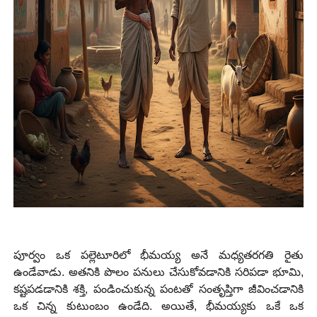
పూర్వం ఒక పల్లెటూరిలో భీమయ్య అనే మధ్యతరగతి రైతు
ఉండేవాడు. అతనికి పొలం పనులు చేసుకోవడానికి సరిపడా భూమి,
కష్టపడడానికి శక్తి, పండించుకున్న పంటతో సంతృప్తిగా జీవించడానికి
ఒక చిన్న కుటుంబం ఉండేది. అయితే, భీమయ్యకు ఒకే ఒక