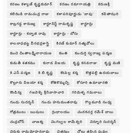
కరణం కళ్యాణ్ కృష్ణకుమార్
కరణం రమాగాయత్రి
కరుణశ్రీ
కలిదిండి రామచంద్ర రాజు
కళాపరిపూర్ణుడు ‘బాపు’
కవితాఝరి
కాట్రగడ్డ కారుణ్య
కార్టూనిస్ట్ రామకృష్ణ
కార్టూన్లు
కార్టూన్లు - కన్నాజి రావు
కార్టూన్లు - బోసు
కాలనాధభట్ట వీరభద్రశాస్త్రి
కిరణ్ కుమార్ సత్యవోలు
కుంచె చింతాలక్ష్మీనారాయణ
కుంతి
కుందుర్తి స్వరాజ్య పద్మజ
కుమతీ శతకము
కురాడ విజయ
కృష్ణ కసవరాజు
కృష్ణ మణి
కె.ఎస్.పద్మజ
కె.బి.కృష్ణ
కొంపెల్ల శర్మ
కొత్తపల్లి ఉదయబాబు
కొల్లూరు విజయా శర్మ
కోతికొమ్మచ్చి
కోసూరి ఉమాభారతి
కౌండిన్య
గజవెళ్ళి శ్రీనివాసాచారి
గరిమెళ్ళ గమనాలు
గుండు సుదర్శన్
గుండు హనుమంతరావు
గొల్లమూడి సంధ్య
గోత్రములు - ఋషులు
గ్రంధాలయం
చందకచర్ల రమేశ్ బాబు
చంద్రబోస్
చాణక్య
చెంగల్వల కామేశ్వరి
చెన్నూరి సుదర్శన్
చెరుకు రామమోహనరావు
చైతన్యం
చోటు తప్పిన పువ్వు