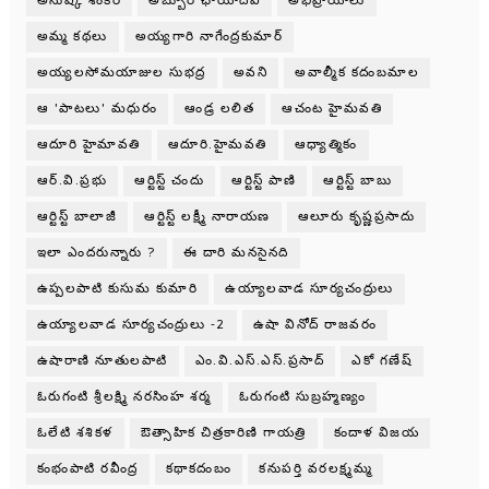
అనుష్క శంకర్
అబ్బూరి ఛాయాదేవి
అభిప్రాయాలు
అమ్మ కథలు
అయ్యగారి నాగేంద్రకుమార్
అయ్యలసోమయాజుల సుభద్ర
అవని
అవాల్మీక కదంబమాల
ఆ 'పాటలు' మధురం
ఆండ్ర లలిత
ఆచంట హైమవతి
ఆదూరి హైమావతి
ఆదూరి.హైమవతి
ఆధ్యాత్మికం
ఆర్.వి.ప్రభు
ఆర్టిస్ట్ చందు
ఆర్టిస్ట్ పాణి
ఆర్టిస్ట్ బాబు
ఆర్టిస్ట్ బాలాజీ
ఆర్టిస్ట్ లక్ష్మీ నారాయణ
ఆలూరు కృష్ణప్రసాదు
ఇలా ఎందరున్నారు ?
ఈ దారి మనసైనది
ఉప్పలపాటి కుసుమ కుమారి
ఉయ్యాలవాడ సూర్యచంద్రులు
ఉయ్యాలవాడ సూర్యచంద్రులు -2
ఉషా వినోద్ రాజవరం
ఉషారాణి నూతులపాటి
ఎం.వి.ఎస్.ఎస్.ప్రసాద్
ఎకో గణేష్
ఓరుగంటి శ్రీలక్ష్మి నరసింహ శర్మ
ఓరుగంటి సుబ్రహ్మణ్యం
ఓలేటి శశికళ
ఔత్సాహిక చిత్రకారిణి గాయత్రి
కందాళ విజయ
కంభంపాటి రవీంద్ర
కథాకదంబం
కనుపర్తి వరలక్ష్మమ్మ