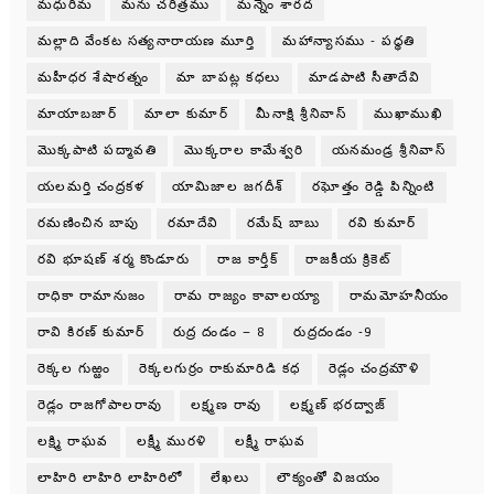
మధురిమ
మను చరిత్రము
మన్నెం శారద
మల్లాది వేంకట సత్యనారాయణ మూర్తి
మహాన్యాసము - పధ్ధతి
మహీధర శేషారత్నం
మా బాపట్ల కధలు
మాడపాటి సీతాదేవి
మాయాబజార్
మాలా కుమార్
మీనాక్షి శ్రీనివాస్
ముఖాముఖి
మొక్కపాటి పద్మావతి
మొక్కరాల కామేశ్వరి
యనమండ్ర శ్రీనివాస్
యలమర్తి చంద్రకళ
యామిజాల జగదీశ్
రఘోత్తం రెడ్డి పిన్నింటి
రమణించిన బాపు
రమాదేవి
రమేష్ బాబు
రవి కుమార్
రవి భూషణ్ శర్మ కొండూరు
రాజ కార్తీక్
రాజకీయ క్రికెట్
రాధికా రామానుజం
రామ రాజ్యం కావాలయ్యా
రామమోహనీయం
రావి కిరణ్ కుమార్
రుద్ర దండం – 8
రుద్రదండం -9
రెక్కల గుఱ్ఱం
రెక్కలగుర్రం రాకుమారిడి కధ
రెడ్లం చంద్రమౌళి
రెడ్లం రాజగోపాలరావు
లక్ష్మణ రావు
లక్ష్మణ్ భరద్వాజ్
లక్ష్మి రాఘవ
లక్ష్మీ మురళి
లక్ష్మీ రాఘవ
లాహిరి లాహిరి లాహిరిలో
లేఖలు
లౌక్యంతో విజయం