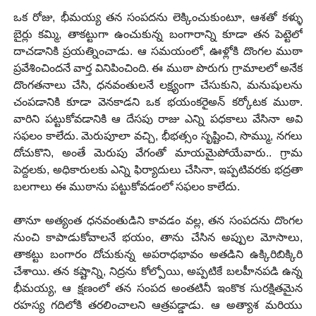
ఒక రోజు, భీమయ్య తన సంపదను లెక్కించుకుంటూ, ఆశతో కళ్ళు
బైర్లు కమ్మి, తాకట్టుగా ఉంచుకున్న బంగారాన్ని కూడా తన పెట్టెలో
దాచడానికి ప్రయత్నించాడు. ఆ సమయంలో, ఊళ్లోకి దొంగల ముఠా
ప్రవేశించిందనే వార్త వినిపించింది. ఈ ముఠా పొరుగు గ్రామాలలో అనేక
దొంగతనాలు చేసి, ధనవంతులనే లక్ష్యంగా చేసుకుని, మనుషులను
చంపడానికి కూడా వెనకాడని ఒక భయంకరైఅన్ కర్కోటక ముఠా.
వారిని పట్టుకోవడానికి ఆ దేసపు రాజు ఎన్ని పధకాలు వేసినా అవి
సఫలం కాలేదు. మెరుపూలా వచ్చి, భీభత్సం సృష్టించి, సొమ్ము, నగలు
దోచుకొని, అంతే మెరుపు వేగంతో మాయమైపోయేవారు.. గ్రామ
పెద్దలకు, అధికారులకు ఎన్ని ఫిర్యాదులు చేసినా, ఇప్పటివరకు భద్రతా
బలగాలు ఈ ముఠాను పట్టుకోవడంలో సఫలం కాలేదు.
తానూ అత్యంత ధనవంతుడిని కావడం వల్ల, తన సంపదను దొంగల
నుంచి కాపాడుకోవాలనే భయం, తాను చేసిన అప్పుల మోసాలు,
తాకట్టు బంగారం దోచుకున్న అపరాధభావం అతడిని ఉక్కిరిబిక్కిరి
చేశాయి. తన కష్టాన్ని, నిద్రను కోల్పోయి, అప్పటికే బలహీనపడి ఉన్న
భీమయ్య, ఆ క్షణంలో తన సంపద అంతటినీ ఇంకొక సురక్షితమైన
రహస్య గదిలోకి తరలించాలని ఆత్రపడ్డాడు. ఆ అత్యాశ మరియు