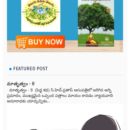
FEATURED POST
మాతృత్వం - 8
మాతృత్వం - 8 (పెద్ద కథ) సి.హెచ్.ప్రతాప్ ఆసుపత్రిలో జరిగిన అగ్ని
ప్రమాదం, ముఖ్యమైన ఒప్పంద పత్రాలు మాయం కావడం న్యాయవాది
అనూరాధకు యాదృచ్ఛికం...