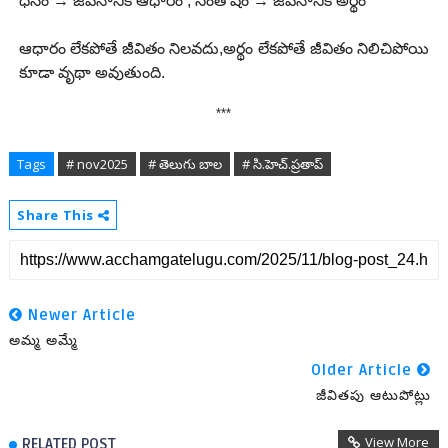
ధనం → జీవనానికి ఆధారం , సంతోషం → జీవనానికి అర్థం
ఆధారం లేకపోతే జీవితం నిలవదు,అర్థం లేకపోతే జీవితం నిలిచిపోయి
కూడా వృథా అవుతుంది.
***
Tags
# nov2025
# తెలుగు బాల
# సి.హెచ్.ప్రతాప్
Share This
Newer Article
అమ్మ అమ్మే
Older Article
జీవితపు ఆటుపోట్లు
View More
RELATED POST