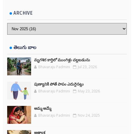
ARCHIVE
తెలుగు బాల
మృగశిర కార్తెలో ముంగిళ్లు చల్లబడును
Bhavaraju Padmini
Jul 23, 2026
పుణ్యానికి పోతే పాపం ఎదురైనట్లు
Bhavaraju Padmini
May 23, 2026
అమ్మ అమ్మే
Bhavaraju Padmini
Nov 24, 2025
అత్యాశ