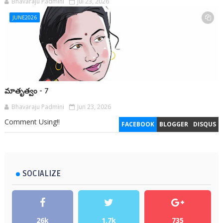
Bhavaraju Padmini
Jul 23, 2026
JUNE2026
మాతృత్వం - 7
Bhavaraju Padmini
Jun 23, 2026
Comment Using!!
FACEBOOK
BLOGGER
DISQUS
SOCIALIZE
26k
1.7k
735