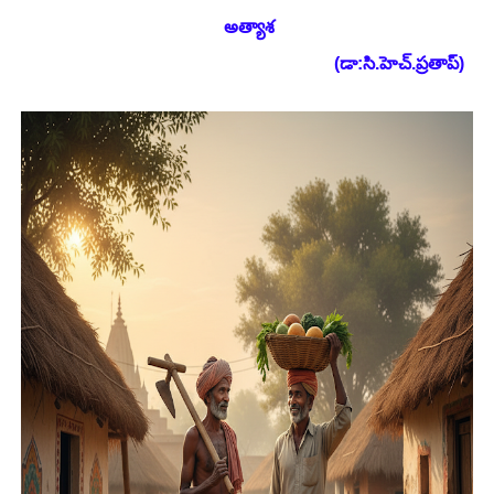
అత్యాశ
(డా:సి.హెచ్.ప్రతాప్)