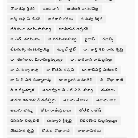
చౌడారపు శ్రీధర్
జయ దాస్
జయంతి వాసరచెట్ల
జర్నీ ఆఫ్ ఏ టీచర్
జవరాలి కధలు
జి.దివ్య కీర్తన
జీడిగుంట నరసింహమూర్తి
జూనియర్ లెక్చరర్
జె.ఎల్. నరసింహం
జె.నరసింహమూర్తి
జైదాస్
ఝాన్సీ
టేకుమళ్ళ వెంకటప్పయ్య
ట్యూబ్ లైట్
డా. జాస్తి శివ రామ కృష్ణ
డా. తంగిరాల. మీరాసుబ్రహ్మణ్యం
డా. వారణాసి రామబ్రహ్మం
డా.ఎ.సుబ్బారావు
డా.గౌతమ్ కశ్యప్
డా.తాడేపల్లి పతంజలి
డా.పి.వి.ఎల్.సుబ్బారావు
డా.బల్లూరి ఉమాదేవి
డి. శోభా రాణి
డి.కె పట్టమ్మాళ్
తరిగొప్పుల వి.ఎల్.ఎన్. మూర్తి
తునకలు
తురగా శివరామవేంకటేశ్వర్లు
తెలుగు తేజాలు
తెలుగు బాల
తెలుగు బొమ్మ
తోటా రాజేంద్రబాబు
తోలేటి రాజేష్
దినవహి సత్యవతి
దువ్వూరి శ్రీకృష్ణ
దేవరకొండ సుబ్రహ్మణ్యం
దొండపాటి కృష్ణ
దోమల శోభారాణి
ధారావాహికలు