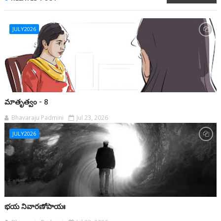
JULY2026
మాతృత్వం - 8
Bhavaraju Padmini
Jul 23, 2026
JULY2026
భయ నివారణోపాయః