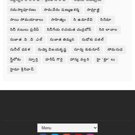
సమస్యాపూరణం
సామవేదం షణ్ముఖశర్మ
సామ్రాజ్ఞి
సాయి సోమయాజులు
సాహిత్యం
సి.ఉమాదేవి
సినిమా
సినీ నటులు ప్రదీప్
సినీగేయ రచయత చంద్రబోస్
సిరి లాబాల
సుజాత .పి .వి .ఎల్
సుజాత తిమ్మన
సుడోకు పజిల్
సునీల్ ధవళ
సుష్మా విజయకృష్ణ
సూర్య కుకునూర్
సోమసుధ
స్త్రీలోకం
స్పూర్తి
హరీష్ గొర్లె
హాస్య వల్లరి
హై ‘క్లూ’ లు
హైమా శ్రీనివాస్