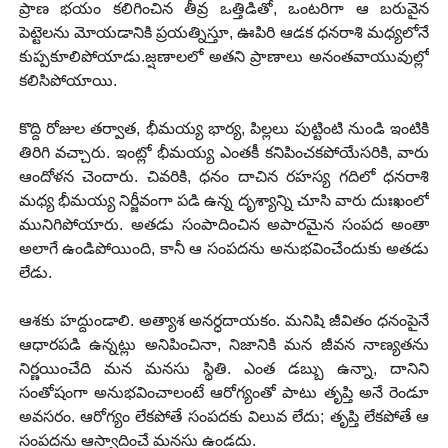
ప్రాణ భయం కలిగించిన తీవ్ర ఒత్తిడితో, ఒంటరిగా ఆ బరువైన
పెట్టెలను మోయడానికి ప్రయత్నిస్తూ, ఊపిరి ఆడక ధనరాశి మధ్యలోనే
కుప్పకూలిపోయాడు.జ్షణాలలో అతని ప్రాణాలు అనంతవాయువుల్లో
కలిసిపోయాయి.
కొద్ది రోజుల తర్వాత, భీమయ్య భార్య, పిల్లలు పుట్టింటి నుండి ఇంటికి
తిరిగి వచ్చారు. ఇంట్లో భీమయ్య ఎంతకీ కనిపించకపోయేసరికి, వారు
ఆందోళన చెందారు. చివరికి, ధనం దాచిన రహస్య గదిలో ధనరాశి
మధ్య భీమయ్య నిర్జీవంగా పడి ఉన్న దృశ్యాన్ని చూసి వారు దుఃఖంలో
మునిగిపోయారు. అతడు సంపాదించిన అపారమైన సంపద అంతా
అలాగే ఉండిపోయింది, కానీ ఆ సంపదను అనుభవించేందుకు అతడు
లేడు.
ఆశకు హద్దుండాలి. అత్యాశ అనర్ధదాయకం. మనిషి జీవితం ధనంపైనే
ఆధారపడి ఉన్నట్లు అనిపించినా, నిజానికి మన జీవన నాణ్యతను
నిర్ణయించేది మన మనసు స్థితి. ఎంత డబ్బు ఉన్నా, దానిని
సంతోషంగా అనుభవించాలంటే ఆరోగ్యంతో పాటు తృప్తి అనే రెండూ
అవసరం. ఆరోగ్యం లేకపోతే సంపదకు విలువ లేదు; తృప్తి లేకపోతే ఆ
సంపదను ఆస్వాదించే మనసు ఉండదు.