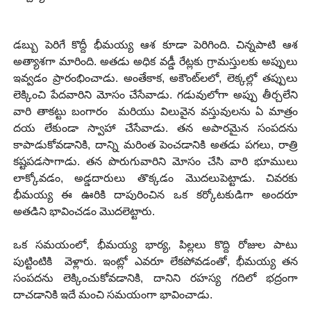
డబ్బు పెరిగే కొద్దీ భీమయ్య ఆశ కూడా పెరిగింది. చిన్నపాటి ఆశ
అత్యాశగా మారింది. అతడు అధిక వడ్డీ రేట్లకు గ్రామస్తులకు అప్పులు
ఇవ్వడం ప్రారంభించాడు. అంతేకాక, అకౌంట్‌లలో, లెక్కల్లో తప్పులు
లెక్కించి పేదవారిని మోసం చేసేవాడు. గడువులోగా అప్పు తీర్చలేని
వారి తాకట్టు బంగారం మరియు విలువైన వస్తువులను ఏ మాత్రం
దయ లేకుండా స్వాహా చేసేవాడు. తన అపారమైన సంపదను
కాపాడుకోవడానికి, దాన్ని మరింత పెంచడానికి అతడు పగలు, రాత్రి
కష్టపడసాగాడు. తన పొరుగువారిని మోసం చేసి వారి భూములు
లాక్కోవడం, అడ్డదారులు తొక్కడం మొదలుపెట్టాడు. చివరకు
భీమయ్య ఈ ఊరికి దాపురించిన ఒక కర్కోటకుడిగా అందరూ
అతడిని భావించడం మొదలెట్టారు.
ఒక సమయంలో, భీమయ్య భార్య, పిల్లలు కొద్ది రోజుల పాటు
పుట్టింటికి వెళ్లారు. ఇంట్లో ఎవరూ లేకపోవడంతో, భీమయ్య తన
సంపదను లెక్కించుకోవడానికి, దానిని రహస్య గదిలో భద్రంగా
దాచడానికి ఇదే మంచి సమయంగా భావించాడు.