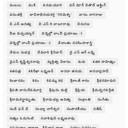
వంటలు
వంశీ
వనమయూరి
వన్ మోర్ వితౌట్ ఆక్టింగ్
వసంతశ్రీ
వాచికాభినయకర్త ‘గరిమెళ్ళ’
వాసం నాగరాజు
వి.ఎన్.ఆదిత్య
వి.ఎస్.కె.బాబూరావు
విసురజ
వీణ కుప్పయ్యార్
వెన్నెల్లో లాంచీ ప్రయాణం -3
వెన్నెల్లో లాంచీ ప్రయాణం- 2
వేదాంతం నరసింహశాస్త్రి
వేదుల సుభద్ర
వేమూరి శ్రీనివాస్
వై.ఎస్.ఆర్.లక్ష్మి
వైఎస్.కృష్ణేశ్వరరావు
వ్యక్తిత్వ వికాసం
శంకు
శతక సాహిత్యం
శతపత్ర
శశిరేఖా లక్ష్మణన్
శారదా తనయ
శారదాప్రసాద్
శింజారవం
శివం
శివమ్మ కధ
శ్రీకాంత్ కానం
శ్రీథరమాధురి
శ్రీపతి వాసుదేవమూర్తి
శ్రీపురం మల్లి
శ్రీప్రియ
శ్రీమద్భగవద్గీత
శ్రీరామకర్ణామృతం
శ్రీరామభట్ల ఆదిత్య
సంక్రాంతి
సంగీతం
సండే ఫన్ డే
సంధ్యా నాగేశ్వర
సంపాదకీయం
సతీష్
సత్యం ఓరుగంటి
సదాశివుని లక్ష్మణరావు
సప్తస్వరాల రారాజు.. శ్రీనివాస రాజు
సభలు-సదస్సులు