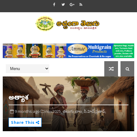
అత్యాశ
9 months ago
nov2025,
తెలుగు బాల,
సి.హెచ్.ప్రతాప్,
Share This