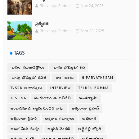
Bhavaraju Padmini
Nov 24, 2025
ప్రత్యేకత
Bhavaraju Padmini
Sept 23, 2025
TAGS
'బహు' ముఖచిత్రాలు
'బాపు బొమ్మకు' కధ
'బాపు బొమ్మకు' కవిత
'రాం' బంటు
G PARVATHESAM
TVSRK.ఆచార్యులు
INTERVIEW
TELUGU BOMMA
TESTING
అంగులూరి అంజనీదేవి
అంతర్యామి
అంబడిపూడి శ్యామసుందర రావు
అక్కిరాజు ప్రసాద్
అక్కిరాజు శ్రీహరి
అక్షరాల గవాక్షాలు
అఖిలాశ
అటక మీది మర్మం
అద్దంకి వెంకట్
అద్దేపల్లి జ్యోతి