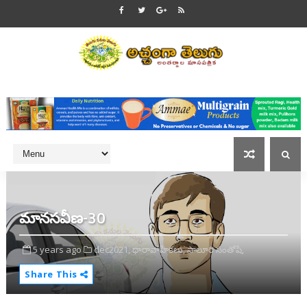
మానసవీణ-30
5 years ago
dec2021,
ధారావాహికలు,
సాలూరి సంతోషి,
Share This