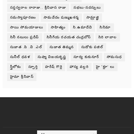
సప్తస్వరాల రారాజు.. శ్రీనివాస రాజు
సభలు-సదస్సులు
సమస్యాపూరణం
సామవేదం షణ్ముఖశర్మ
సామ్రాజ్ఞి
సాయి సోమయాజులు
సాహిత్యం
సి.ఉమాదేవి
సినిమా
సినీ నటులు ప్రదీప్
సినీగేయ రచయత చంద్రబోస్
సిరి లాబాల
సుజాత .పి .వి .ఎల్
సుజాత తిమ్మన
సుడోకు పజిల్
సునీల్ ధవళ
సుష్మా విజయకృష్ణ
సూర్య కుకునూర్
సోమసుధ
స్త్రీలోకం
స్పూర్తి
హరీష్ గొర్లె
హాస్య వల్లరి
హై ‘క్లూ’ లు
హైమా శ్రీనివాస్