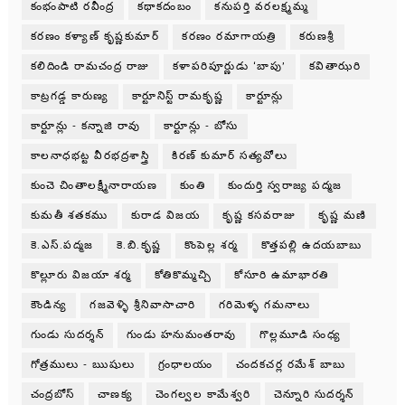
కంభంపాటి రవీంద్ర
కథాకదంబం
కనుపర్తి వరలక్ష్మమ్మ
కరణం కళ్యాణ్ కృష్ణకుమార్
కరణం రమాగాయత్రి
కరుణశ్రీ
కలిదిండి రామచంద్ర రాజు
కళాపరిపూర్ణుడు ‘బాపు’
కవితాఝరి
కాట్రగడ్డ కారుణ్య
కార్టూనిస్ట్ రామకృష్ణ
కార్టూన్లు
కార్టూన్లు - కన్నాజి రావు
కార్టూన్లు - బోసు
కాలనాధభట్ట వీరభద్రశాస్త్రి
కిరణ్ కుమార్ సత్యవోలు
కుంచె చింతాలక్ష్మీనారాయణ
కుంతి
కుందుర్తి స్వరాజ్య పద్మజ
కుమతీ శతకము
కురాడ విజయ
కృష్ణ కసవరాజు
కృష్ణ మణి
కె.ఎస్.పద్మజ
కె.బి.కృష్ణ
కొంపెల్ల శర్మ
కొత్తపల్లి ఉదయబాబు
కొల్లూరు విజయా శర్మ
కోతికొమ్మచ్చి
కోసూరి ఉమాభారతి
కౌండిన్య
గజవెళ్ళి శ్రీనివాసాచారి
గరిమెళ్ళ గమనాలు
గుండు సుదర్శన్
గుండు హనుమంతరావు
గొల్లమూడి సంధ్య
గోత్రములు - ఋషులు
గ్రంధాలయం
చందకచర్ల రమేశ్ బాబు
చంద్రబోస్
చాణక్య
చెంగల్వల కామేశ్వరి
చెన్నూరి సుదర్శన్