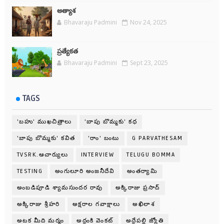
అత్యాశ
Bhavaraju Padmini
Nov 24, 2025
ప్రత్యేకత
Bhavaraju Padmini
Sept 23, 2025
TAGS
'బహు' ముఖచిత్రాలు
'బాపు బొమ్మకు' కధ
'బాపు బొమ్మకు' కవిత
'రాం' బంటు
G PARVATHESAM
TVSRK.ఆచార్యులు
INTERVIEW
TELUGU BOMMA
TESTING
అంగులూరి అంజనీదేవి
అంతర్యామి
అంబడిపూడి శ్యామసుందర రావు
అక్కిరాజు ప్రసాద్
అక్కిరాజు శ్రీహరి
అక్షరాల గవాక్షాలు
అఖిలాశ
అటక మీది మర్మం
అద్దంకి వెంకట్
అద్దేపల్లి జ్యోతి