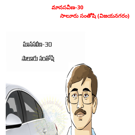
మానసవీణ-30
సాలూరు సంతోషి (విజయనగరం)