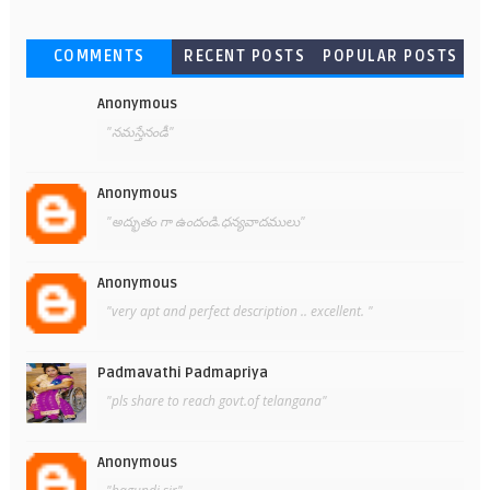
COMMENTS
RECENT POSTS
POPULAR POSTS
Anonymous
"నమస్తేనండీ"
Anonymous
"అద్భుతం గా ఉందండి.ధన్యవాదములు"
Anonymous
"very apt and perfect description .. excellent. "
Padmavathi Padmapriya
"pls share to reach govt.of telangana"
Anonymous