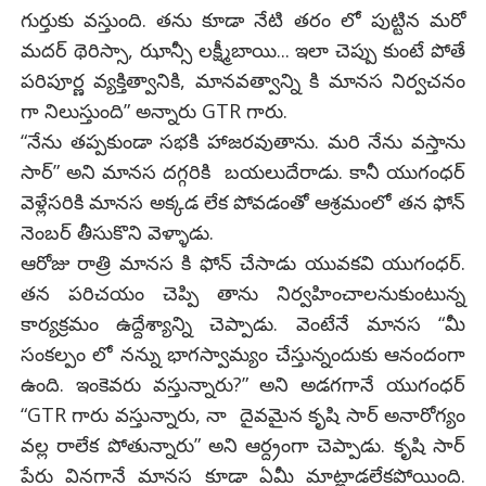
గుర్తుకు వస్తుంది. తను కూడా నేటి తరం లో పుట్టిన మరో
మదర్ థెరిస్సా, ఝాన్సీ లక్ష్మీబాయి... ఇలా చెప్పు కుంటే పోతే
పరిపూర్ణ వ్యక్తిత్వానికి, మానవత్వాన్ని కి మానస నిర్వచనం
గా నిలుస్తుంది” అన్నారు GTR గారు.
“నేను తప్పకుండా సభకి హాజరవుతాను. మరి నేను వస్తాను
సార్” అని మానస దగ్గరికి బయలుదేరాడు. కానీ యుగంధర్
వెళ్లేసరికి మానస అక్కడ లేక పోవడంతో ఆశ్రమంలో తన ఫోన్
నెంబర్ తీసుకొని వెళ్ళాడు.
ఆరోజు రాత్రి మానస కి ఫోన్ చేసాడు యువకవి యుగంధర్.
తన పరిచయం చెప్పి తాను నిర్వహించాలనుకుంటున్న
కార్యక్రమం ఉద్దేశ్యాన్ని చెప్పాడు. వెంటేనే మానస “మీ
సంకల్పం లో నన్ను భాగస్వామ్యం చేస్తున్నందుకు ఆనందంగా
ఉంది. ఇంకెవరు వస్తున్నారు?” అని అడగగానే యుగంధర్
“GTR గారు వస్తున్నారు, నా దైవమైన కృషి సార్ అనారోగ్యం
వల్ల రాలేక పోతున్నారు” అని ఆర్ద్రంగా చెప్పాడు. కృషి సార్
పేరు వినగానే మానస కూడా ఏమీ మాట్లాడలేకపోయింది.