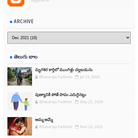
"bagundi sir"
ARCHIVE
తెలుగు బాల
మృగశిర కార్తెలో ముంగిళ్లు చల్లబడును
Bhavaraju Padmini
Jul 23, 2026
పుణ్యానికి పోతే పాపం ఎదురైనట్లు
Bhavaraju Padmini
May 23, 2026
అమ్మ అమ్మే
Bhavaraju Padmini
Nov 24, 2025