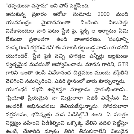
“తప్పకుండా వస్తాను” అని ఫోన్ పెట్టేసింది.
అనుకున్న ప్రకారం ఆరోజు సుమారు 2000 మంది
యువసంద్రం మైదానమంతా నిండింది. నిలువెత్తు
వివేకానందుల వారి పటం స్టేజి పై, ఫ్లెక్సీ ల ఆర్భాటం ఏమి
లేకుండా ప్రశాంతగా ఉంది వాతావరణం. ‘సంఘాన్ని
సంస్కరించే కర్షకుడే కవి’ ఈ మాటకి కట్టుబడ్డ వాడు యువకవి
యుగంధర్. స్టేజి పైకి వచ్చి పొగడ్తల పన్నీర్లు జల్లకుండా
స్వచ్చమైన మనసుతో ఆహ్వానించాడు. మానస గారిని, GTR
గారిని అంతా కలసి వివేకానంద చిత్రపటం ముందు జ్యోతిని
వెలిగించి నమస్కరించి, ఎవరి స్థానంలో వారు కూర్చున్నారు.
యుగంధర్ సభని ఉద్దేశిస్తూ మాట్లాడం ప్రారంభించాడు...
“ప్రియాతి ప్రియమైన నా మిత్రులారా సభకి విచ్చేసిన మీ
అందరికీ అభినందనలు తెలియజేస్తున్నాను. సోదరులారా
వర్తమానం, భవిష్యత్తు మన పిడికిల్లోనే ఉంది. ఏ మాత్రం
నిర్లక్ష్యం వహించి పిడికిల్నించి ఒక్కొక్క వేలిని వదిలి పెట్టేస్తూ
ఉంటే, చేజారిది మాత్రం తిరిగి తీసుకురాలేని విలువైన