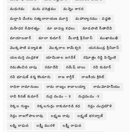
మధురిమ
మను చరిత్రము
మన్నెం శారద
మల్లాది వేంకట సత్యనారాయణ మూర్తి
మహాన్యాసము - పధ్ధతి
మహీధర శేషారత్నం
మా బాపట్ల కధలు
మాడపాటి సీతాదేవి
మాయాబజార్
మాలా కుమార్
మీనాక్షి శ్రీనివాస్
ముఖాముఖి
మొక్కపాటి పద్మావతి
మొక్కరాల కామేశ్వరి
యనమండ్ర శ్రీనివాస్
యలమర్తి చంద్రకళ
యామిజాల జగదీశ్
రఘోత్తం రెడ్డి పిన్నింటి
రమణించిన బాపు
రమాదేవి
రమేష్ బాబు
రవి కుమార్
రవి భూషణ్ శర్మ కొండూరు
రాజ కార్తీక్
రాజకీయ క్రికెట్
రాధికా రామానుజం
రామ రాజ్యం కావాలయ్యా
రామమోహనీయం
రావి కిరణ్ కుమార్
రుద్ర దండం – 8
రుద్రదండం -9
రెక్కల గుఱ్ఱం
రెక్కలగుర్రం రాకుమారిడి కధ
రెడ్లం చంద్రమౌళి
రెడ్లం రాజగోపాలరావు
లక్ష్మణ రావు
లక్ష్మణ్ భరద్వాజ్
లక్ష్మి రాఘవ
లక్ష్మీ మురళి
లక్ష్మీ రాఘవ