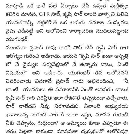
మాట్లాడి ఒక భారీ సభ ఏర్పాటు చేసి ఉన్నత వ్యక్తిత్వం
కలిగిన మానస, GTR సార్, కృషి సార్ లాంటి వాళ్ళ ని పిలిచి
యువతరాన్ని తట్టిలేపితే ఒక అడుగు సమాజ సంస్కరణ
వైపు పడినట్టే అని ఆలోచించి కార్యాచరణ మొదలుపెట్టాడు
యుగంధర్.
ముందుగా ప్రసాద్ రావు గారకి ఫోన్ చేసి కృషి సార్ గారి
ఆరోగ్యం గురించి అడిగాడు. ఆయన “కృషి సార్ ఇంకా ఆస్పత్రి
లో నే వైద్యుల పర్యవేక్షణలో నే ఉన్నారు బాబు, ఏంటి
విషయం?” అని అడిగారు. యుగంధర్ తన ఆలోచనని
వివరించాడు వినగానే ప్రసాద్ గారు అభినందించి, “నీ
లాంటి యువకులు ఈ సమాజానికి ఎంతో అవసరం బాబు!
కృషి సార్ గారి పరిస్థితి ఇలా లేకపోతే తప్పకుండా వచ్చేవారు.
సార్ రాలేదని నీవు నిరశాపడకు. నీలాంటి అభ్యుదయ
భావాలున్న వారంటే సార్ కి చాలా ఇష్టం, మానస గురించి
నీకు చెప్పాను, గుర్తుందా? ఆ అమ్మాయి కూడా ఎప్పుడూ ఈ
తరం పిల్లలా కాకుండా మానవతా దృక్పథంతో ఆలోచిస్తూ