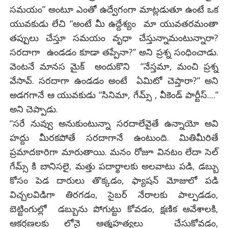
సమయం” అంటూ ఎంతో ఉద్వేగంగా మాట్లడుతూ ఉంటే ఒక
యువకుడు లేచి “అంటే మీ ఉద్దేశ్యం మా యువతరమంతా
తప్పులు చేస్తూ సమయం వృధా చేస్తున్నామంటున్నారా?
సరదాగా ఉండడం కూడా తప్పేనా?” అని ప్రశ్న సంధించాడు.
వెంటనే మానస మైక్ అందుకొని “నేస్తమా, మంచి ప్రశ్న
వేసావ్. సరదాగా ఉండడం అంటే ఏమిటో చెప్తారా?” అని
అడగగానే ఆ యువకుడు “సినిమా, గేమ్స్ , వీకెండ్ పార్టీస్....”
అని చెప్పాడు.
“సరే నువ్వు అనుకుంటున్నా సరదాలేవైతే ఉన్నాయో అవి
హద్దు మీరకపోతే సరదాగానే ఉంటుంది. మితిమీరితే
ప్రమాదకారిగా మారుతాయి. మనం రోజూ వినటం లేదా సెల్
గేమ్స్ కి బానిసలై, మత్తు పదార్థాలకు అలవాటు పడి, డబ్బు
కోసం పెడ దారులు తొక్కడం, ఫ్యాషన్ మోజులో పడి
విచ్చలవిడిగా తిరగడం, సైబర్ నేరాలకు పాల్పడడం,
బెట్టింగుల్లో డబ్బును పోగుట్టు కోవడం, క్షణిక ఆవేశాలకి,
ఆకర్షణలకు లోనై ఆత్మహత్యలు చేసుకోవడం,