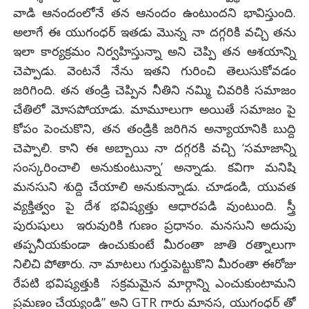
వాడి ఆనందంలోనే తన ఆనందం ఉంటుందని భావిస్తుంది.
అలాగే ఈ యుగంధర్ ఇతడు మొన్న నా దగ్గరికి వచ్చి తను
ఇలా కార్యక్రమం నిర్వహిస్తున్నా అని చెప్పి తన ఆశయాన్ని
చెప్పాడు. వెంటనే నేను ఇతని గురించి తెలుసుకోవడం
జరిగింది. తన తండ్రి చెప్పిన నీతిని నమ్మి చివరికి సమాజం
చేతిలో మోసపోయాడు. మామూలుగా అయితే సమాజం పై
కోపం పెంచుకొని, తన తండ్రికి జరిగిన అన్యాయానికి బుద్ది
చెప్పాలి. కాని ఈ అబ్బాయి నా దగ్గరకి వచ్చి ‘సమాజాన్ని
సంస్కరించాలి అనుకుంటున్నా’ అన్నాడు. కవిగా మనిషి
మనసుని శుద్ది చేయాలి అనుకున్నాడు. చూడండి, యువత
వ్యక్తిత్వం పై దేశ భవిష్యత్తు ఆధారపడి వుంటుంది. స్త్రీ
పురుషులు ఇరువురికి గుణం ప్రధానం. మనసుని అదుపు
తప్పనీయకుండా ఉంచుకుంటే మీరంతా జాతి రత్నాలుగా
నిలిచి పోతారు. నా మాటలు గుర్తుపెట్టుకొని మీరంతా ఈరోజు
రేపటి భవిష్యత్తుకి సక్రమమైన మార్గాన్ని ఎంచుకుంటామని
ప్రమణం చేయ్యండి” అని GTR గారు మానస, యుగంధర్ తో