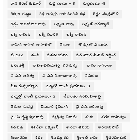
రావి కిరణ్ కుమార్
రుద్ర దండం – 8
రుద్రదండం -9
రెక్కల గుఱ్ఱం
రెక్కలగుర్రం రాకుమారిడి కధ
రెడ్లం చంద్రమౌళి
రెడ్లం రాజగోపాలరావు
లక్ష్మణ రావు
లక్ష్మణ్ భరద్వాజ్
లక్ష్మి రాఘవ
లక్ష్మీ మురళి
లక్ష్మీ రాఘవ
లాహిరి లాహిరి లాహిరిలో
లేఖలు
లౌక్యంతో విజయం
వంటలు
వంశీ
వనమయూరి
వన్ మోర్ వితౌట్ ఆక్టింగ్
వసంతశ్రీ
వాచికాభినయకర్త ‘గరిమెళ్ళ’
వాసం నాగరాజు
వి.ఎన్.ఆదిత్య
వి.ఎస్.కె.బాబూరావు
విసురజ
వీణ కుప్పయ్యార్
వెన్నెల్లో లాంచీ ప్రయాణం -3
వెన్నెల్లో లాంచీ ప్రయాణం- 2
వేదాంతం నరసింహశాస్త్రి
వేదుల సుభద్ర
వేమూరి శ్రీనివాస్
వై.ఎస్.ఆర్.లక్ష్మి
వైఎస్.కృష్ణేశ్వరరావు
వ్యక్తిత్వ వికాసం
శంకు
శతక సాహిత్యం
శతపత్ర
శశిరేఖా లక్ష్మణన్
శారదా తనయ
శారదాప్రసాద్
శింజారవం
శివం
శివమ్మ కధ
శ్రీకాంత్ కానం
శ్రీథరమాధురి