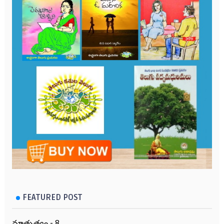
FEATURED POST
మాతృత్వం - 8