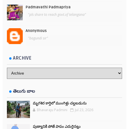
Padmavathi Padmapriya
"pls share to reach govt.of telangana"
Anonymous
"bagundi sir"
ARCHIVE
తెలుగు బాల
మృగశిర కార్తెలో ముంగిళ్లు చల్లబడును
Bhavaraju Padmini
Jul 23, 2026
పుణ్యానికి పోతే పాపం ఎదురైనట్లు