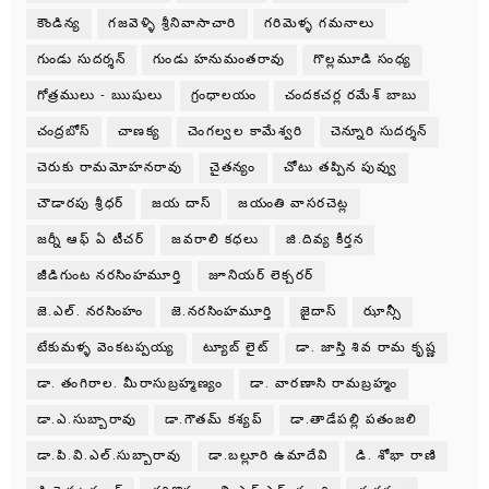
కౌండిన్య
గజవెళ్ళి శ్రీనివాసాచారి
గరిమెళ్ళ గమనాలు
గుండు సుదర్శన్
గుండు హనుమంతరావు
గొల్లమూడి సంధ్య
గోత్రములు - ఋషులు
గ్రంధాలయం
చందకచర్ల రమేశ్ బాబు
చంద్రబోస్
చాణక్య
చెంగల్వల కామేశ్వరి
చెన్నూరి సుదర్శన్
చెరుకు రామమోహనరావు
చైతన్యం
చోటు తప్పిన పువ్వు
చౌడారపు శ్రీధర్
జయ దాస్
జయంతి వాసరచెట్ల
జర్నీ ఆఫ్ ఏ టీచర్
జవరాలి కధలు
జి.దివ్య కీర్తన
జీడిగుంట నరసింహమూర్తి
జూనియర్ లెక్చరర్
జె.ఎల్. నరసింహం
జె.నరసింహమూర్తి
జైదాస్
ఝాన్సీ
టేకుమళ్ళ వెంకటప్పయ్య
ట్యూబ్ లైట్
డా. జాస్తి శివ రామ కృష్ణ
డా. తంగిరాల. మీరాసుబ్రహ్మణ్యం
డా. వారణాసి రామబ్రహ్మం
డా.ఎ.సుబ్బారావు
డా.గౌతమ్ కశ్యప్
డా.తాడేపల్లి పతంజలి
డా.పి.వి.ఎల్.సుబ్బారావు
డా.బల్లూరి ఉమాదేవి
డి. శోభా రాణి