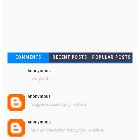
COMMENTS
RECENT POSTS
POPULAR POSTS
Anonymous
"నమస్తేనండీ"
Anonymous
"అద్భుతం గా ఉందండి.ధన్యవాదములు"
Anonymous
"very apt and perfect description .. excellent. "