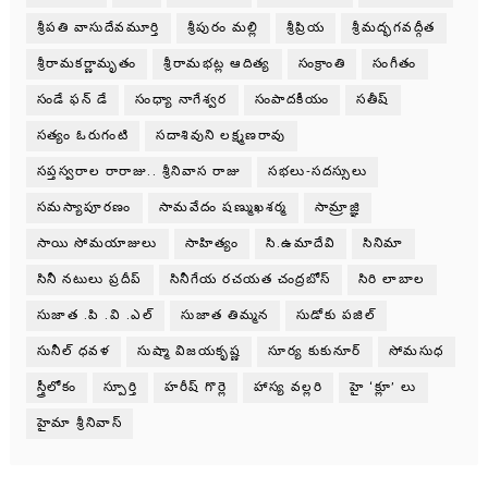
శ్రీపతి వాసుదేవమూర్తి
శ్రీపురం మల్లి
శ్రీప్రియ
శ్రీమద్భగవద్గీత
శ్రీరామకర్ణామృతం
శ్రీరామభట్ల ఆదిత్య
సంక్రాంతి
సంగీతం
సండే ఫన్ డే
సంధ్యా నాగేశ్వర
సంపాదకీయం
సతీష్
సత్యం ఓరుగంటి
సదాశివుని లక్ష్మణరావు
సప్తస్వరాల రారాజు.. శ్రీనివాస రాజు
సభలు-సదస్సులు
సమస్యాపూరణం
సామవేదం షణ్ముఖశర్మ
సామ్రాజ్ఞి
సాయి సోమయాజులు
సాహిత్యం
సి.ఉమాదేవి
సినిమా
సినీ నటులు ప్రదీప్
సినీగేయ రచయత చంద్రబోస్
సిరి లాబాల
సుజాత .పి .వి .ఎల్
సుజాత తిమ్మన
సుడోకు పజిల్
సునీల్ ధవళ
సుష్మా విజయకృష్ణ
సూర్య కుకునూర్
సోమసుధ
స్త్రీలోకం
స్పూర్తి
హరీష్ గొర్లె
హాస్య వల్లరి
హై ‘క్లూ’ లు
హైమా శ్రీనివాస్