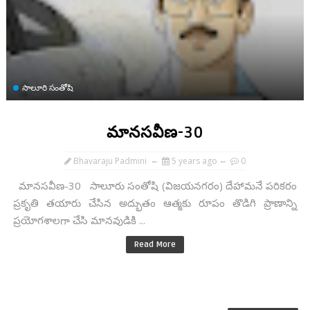
సాలూరి సంతోషి
మానసవీణ-30
Bhavaraju Padmini
5 years ago
0
మానసవీణ-30 సాలూరు సంతోషి (విజయనగరం) దేహామనే పరికరం
ప్రకృతి తయారు చేసిన అద్భుతం ఆత్మకు రూపం తొడిగి ప్రాణాన్ని
ప్రయోగశాలగా చేసి మానవుడికి ...
Read More