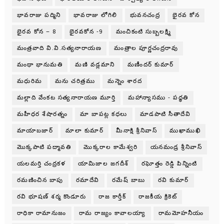
భావరాజు పద్మిని
భావరాజు లోగిలి
భువనచంద్ర
భైరవ కోన
భైరవ కోన – 8
భైరవకోన -9
మంచికంటి సుబ్బలక్ష్మి
మంత్రవాది వి.వి.సత్యనారాయణ
మంత్రాల పూర్ణచంద్రరావు
మంథా భానుమతి
మణి వడ్లమాని
మణీందర్ కుమార్
మధురిమ
మను చరిత్రము
మన్నెం శారద
మల్లాది వేంకట సత్యనారాయణ మూర్తి
మహాన్యాసము - పధ్ధతి
మహీధర శేషారత్నం
మా బాపట్ల కధలు
మాడపాటి సీతాదేవి
మాయాబజార్
మాలా కుమార్
మీనాక్షి శ్రీనివాస్
ముఖాముఖి
మొక్కపాటి పద్మావతి
మొక్కరాల కామేశ్వరి
యనమండ్ర శ్రీనివాస్
యలమర్తి చంద్రకళ
యామిజాల జగదీశ్
రఘోత్తం రెడ్డి పిన్నింటి
రమణించిన బాపు
రమాదేవి
రమేష్ బాబు
రవి కుమార్
రవి భూషణ్ శర్మ కొండూరు
రాజ కార్తీక్
రాజకీయ క్రికెట్
రాధికా రామానుజం
రామ రాజ్యం కావాలయ్యా
రామమోహనీయం