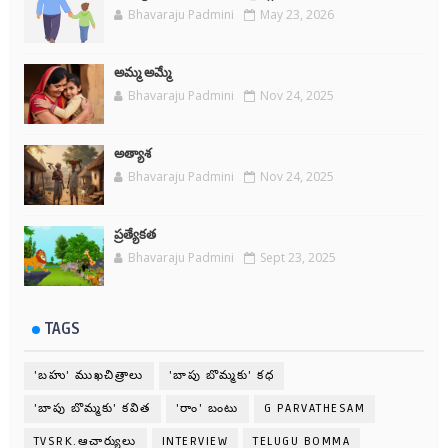
Bhavaraju Padmini
May 23, 2026
అమ్మ అమ్మే
Bhavaraju Padmini
Nov 24, 2025
అత్యాశ
Bhavaraju Padmini
Nov 24, 2025
ప్రత్యేకత
Bhavaraju Padmini
Sept 23, 2025
TAGS
'బహు' ముఖచిత్రాలు
'బాపు బొమ్మకు' కధ
'బాపు బొమ్మకు' కవిత
'రాం' బంటు
G PARVATHESAM
TVSRK.ఆచార్యులు
INTERVIEW
TELUGU BOMMA