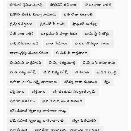
పోడూరి శ్రీనివాసరావు
పోతినేని రవిరాజా
పోలంరాజు శారద
ప్రతాప వెంకట సుబ్బారాయుడు
ప్రతి రోజు సంక్రాంతి
ప్రత్యేక శీర్షికలు
ప్రేమతో నీ ఋషి
ప్రొఫెసర్ అలేఖ్య
ఫణి రాజ కార్తీక్
బండ్లమూడి పూర్ణానందం
బాపు స్టొరీ బోర్డు
బాపురమణల బడి
బాల గేయాలు
బాలల బొమ్మల 'బాబు'
బాలాంత్రపు వేంకటరమణ
బి.ఎన్.వి.పార్థసారథి
బి.ఎన్.వి.పార్ధసారధి
బి.వి. సత్యమూర్తి
బి.వి.ఎస్.రామారావు
బి.వి.సత్య నగేష్
బి.వి.సత్యనగేష్
బి.హరిత
బుడిగి కబుర్లు
బెహరా వెంకట లక్ష్మీ నారాయణ
బొమ్మ బాగా కుదిరింది
బ్నిం
భక్తి మాల
భక్తిమాల
భగవంతుడు సర్వాంతర్యామి
భద్రగిరి శతకము
భమిడిపాటి శాంత కుమారి
భమిడిపాటి స్వరాజ్య నాగరాజా రావు
భమిడిపాటి స్వరాజ్య నాగరాజారావు
భల్లా పేరయకవి
భవానీ ఫణి
భారతీయ కాలగణన - పాశ్చాత్య కాలగణన