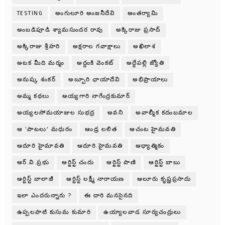
TESTING
అంగులూరి అంజనీదేవి
అంతర్యామి
అంబడిపూడి శ్యామసుందర రావు
అక్కిరాజు ప్రసాద్
అక్కిరాజు శ్రీహరి
అక్షరాల గవాక్షాలు
అఖిలాశ
అటక మీది మర్మం
అద్దంకి వెంకట్
అద్దేపల్లి జ్యోతి
అనుష్క శంకర్
అబ్బూరి ఛాయాదేవి
అభిప్రాయాలు
అమ్మ కథలు
అయ్యగారి నాగేంద్రకుమార్
అయ్యలసోమయాజుల సుభద్ర
అవని
అవాల్మీక కదంబమాల
ఆ 'పాటలు' మధురం
ఆండ్ర లలిత
ఆచంట హైమవతి
ఆదూరి హైమావతి
ఆదూరి.హైమవతి
ఆధ్యాత్మికం
ఆర్.వి.ప్రభు
ఆర్టిస్ట్ చందు
ఆర్టిస్ట్ పాణి
ఆర్టిస్ట్ బాబు
ఆర్టిస్ట్ బాలాజీ
ఆర్టిస్ట్ లక్ష్మీ నారాయణ
ఆలూరు కృష్ణప్రసాదు
ఇలా ఎందరున్నారు ?
ఈ దారి మనసైనది
ఉప్పలపాటి కుసుమ కుమారి
ఉయ్యాలవాడ సూర్యచంద్రులు