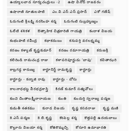
ఉయ్యాలవాడ సూర్యచంద్రులు -2
ఉషా వినోద్ రాజవరం
ఉషారాణి నూతులపాటి
ఎం.వి.ఎస్.ఎస్.ప్రసాద్
ఎకో గణేష్
ఓరుగంటి శ్రీలక్ష్మి నరసింహ శర్మ
ఓరుగంటి సుబ్రహ్మణ్యం
ఓలేటి శశికళ
ఔత్సాహిక చిత్రకారిణి గాయత్రి
కందాళ విజయ
కంభంపాటి రవీంద్ర
కథాకదంబం
కనుపర్తి వరలక్ష్మమ్మ
కరణం కళ్యాణ్ కృష్ణకుమార్
కరణం రమాగాయత్రి
కరుణశ్రీ
కలిదిండి రామచంద్ర రాజు
కళాపరిపూర్ణుడు ‘బాపు’
కవితాఝరి
కాట్రగడ్డ కారుణ్య
కార్టూనిస్ట్ రామకృష్ణ
కార్టూన్లు
కార్టూన్లు - కన్నాజి రావు
కార్టూన్లు - బోసు
కాలనాధభట్ట వీరభద్రశాస్త్రి
కిరణ్ కుమార్ సత్యవోలు
కుంచె చింతాలక్ష్మీనారాయణ
కుంతి
కుందుర్తి స్వరాజ్య పద్మజ
కుమతీ శతకము
కురాడ విజయ
కృష్ణ కసవరాజు
కృష్ణ మణి
కె.ఎస్.పద్మజ
కె.బి.కృష్ణ
కొంపెల్ల శర్మ
కొత్తపల్లి ఉదయబాబు
కొల్లూరు విజయా శర్మ
కోతికొమ్మచ్చి
కోసూరి ఉమాభారతి