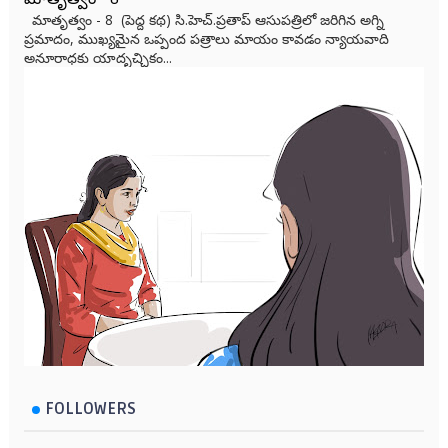
మాతృత్వం - 8 (పెద్ద కథ) సి.హెచ్.ప్రతాప్ ఆసుపత్రిలో జరిగిన అగ్ని
ప్రమాదం, ముఖ్యమైన ఒప్పంద పత్రాలు మాయం కావడం న్యాయవాది
అనూరాధకు యాదృచ్ఛికం...
FOLLOWERS