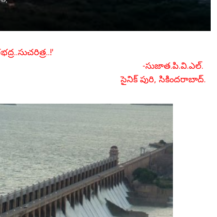
ద్ర..సుచరిత్ర..!'
-సుజాత.పి.వి.ఎల్.
సైనిక్ పురి, సికిందరాబాద్.