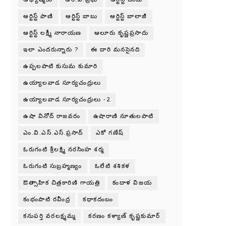
ఆర్టిస్ట్ పాణి
ఆర్టిస్ట్ బాబు
ఆర్టిస్ట్ బాలాజీ
ఆర్టిస్ట్ లక్ష్మీ నారాయణ
ఆలూరు కృష్ణప్రసాదు
ఇలా ఎందరున్నారు ?
ఈ దారి మనసైనది
ఉప్పలపాటి కుసుమ కుమారి
ఉయ్యాలవాడ సూర్యచంద్రులు
ఉయ్యాలవాడ సూర్యచంద్రులు -2
ఉషా వినోద్ రాజవరం
ఉషారాణి నూతులపాటి
ఎం.వి.ఎస్.ఎస్.ప్రసాద్
ఎకో గణేష్
ఓరుగంటి శ్రీలక్ష్మి నరసింహ శర్మ
ఓరుగంటి సుబ్రహ్మణ్యం
ఓలేటి శశికళ
ఔత్సాహిక చిత్రకారిణి గాయత్రి
కందాళ విజయ
కంభంపాటి రవీంద్ర
కథాకదంబం
కనుపర్తి వరలక్ష్మమ్మ
కరణం కళ్యాణ్ కృష్ణకుమార్