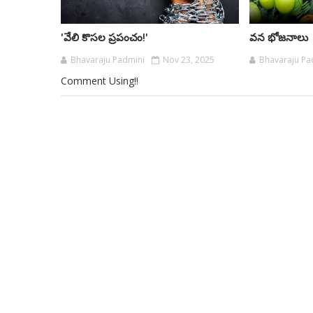
'వేలి కొసల ప్రపంచం!'
వన భోజనాలు
Bhavaraju Padmini
Nov 23, 2025
Bhavaraju Pa
Comment Using!!