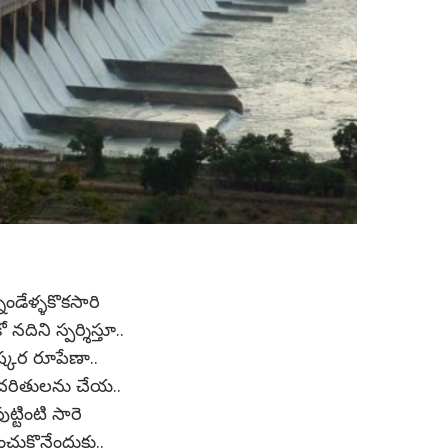
నెండేళ్ళకొకసారి
 నదిని స్పర్శిస్తూ..
ష్కర రూపేణా..
చరితులను చేయ..
ుట్టింటి సారె
టించుకొనేందుకు..