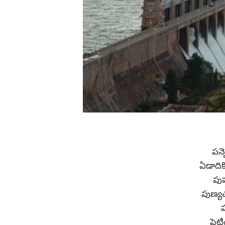
పన్
ఏడాదికో
పు
పుణ్య
ప
పెట్