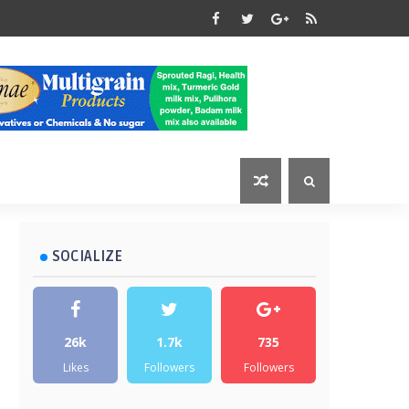
SOCIALIZE
26k
1.7k
735
Likes
Followers
Followers