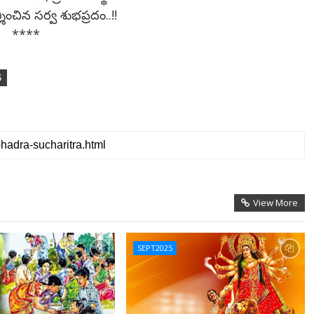
శించిన సర్వ శుభప్రదం..!!
****
త
View More
SEPT2025