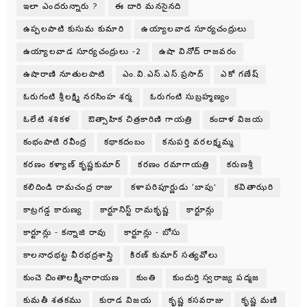
ఇలా ఎందరున్నారు ?
ఈ దారి మనసైనది
ఉప్పలపాటి కుసుమ కుమారి
ఉయ్యాలవాడ సూర్యచంద్రులు
ఉయ్యాలవాడ సూర్యచంద్రులు -2
ఉషా వినోద్ రాజవరం
ఉషారాణి నూతులపాటి
ఎం.వి.ఎస్.ఎస్.ప్రసాద్
ఎకో గణేష్
ఓరుగంటి శ్రీలక్ష్మి నరసింహ శర్మ
ఓరుగంటి సుబ్రహ్మణ్యం
ఓలేటి శశికళ
ఔత్సాహిక చిత్రకారిణి గాయత్రి
కందాళ విజయ
కంభంపాటి రవీంద్ర
కథాకదంబం
కనుపర్తి వరలక్ష్మమ్మ
కరణం కళ్యాణ్ కృష్ణకుమార్
కరణం రమాగాయత్రి
కరుణశ్రీ
కలిదిండి రామచంద్ర రాజు
కళాపరిపూర్ణుడు ‘బాపు’
కవితాఝరి
కాట్రగడ్డ కారుణ్య
కార్టూనిస్ట్ రామకృష్ణ
కార్టూన్లు
కార్టూన్లు - కన్నాజి రావు
కార్టూన్లు - బోసు
కాలనాధభట్ట వీరభద్రశాస్త్రి
కిరణ్ కుమార్ సత్యవోలు
కుంచె చింతాలక్ష్మీనారాయణ
కుంతి
కుందుర్తి స్వరాజ్య పద్మజ
కుమతీ శతకము
కురాడ విజయ
కృష్ణ కసవరాజు
కృష్ణ మణి