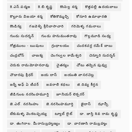
కె.ఎస్.పద్మజ
కె.బి.కృష్ణ
కొంపెల్ల శర్మ
కొత్తపల్లి ఉదయబాబు
కొల్లూరు విజయా శర్మ
కోతికొమ్మచ్చి
కోసూరి ఉమాభారతి
కౌండిన్య
గజవెళ్ళి శ్రీనివాసాచారి
గరిమెళ్ళ గమనాలు
గుండు సుదర్శన్
గుండు హనుమంతరావు
గొల్లమూడి సంధ్య
గోత్రములు - ఋషులు
గ్రంధాలయం
చందకచర్ల రమేశ్ బాబు
చంద్రబోస్
చాణక్య
చెంగల్వల కామేశ్వరి
చెన్నూరి సుదర్శన్
చెరుకు రామమోహనరావు
చైతన్యం
చోటు తప్పిన పువ్వు
చౌడారపు శ్రీధర్
జయ దాస్
జయంతి వాసరచెట్ల
జర్నీ ఆఫ్ ఏ టీచర్
జవరాలి కధలు
జి.దివ్య కీర్తన
జీడిగుంట నరసింహమూర్తి
జూనియర్ లెక్చరర్
జె.ఎల్. నరసింహం
జె.నరసింహమూర్తి
జైదాస్
ఝాన్సీ
టేకుమళ్ళ వెంకటప్పయ్య
ట్యూబ్ లైట్
డా. జాస్తి శివ రామ కృష్ణ
డా. తంగిరాల. మీరాసుబ్రహ్మణ్యం
డా. వారణాసి రామబ్రహ్మం