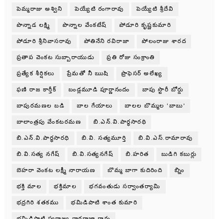
పెమ్మరాజు అశ్విని
పెయ్యేటి రంగారావు
పెయ్యేటి శ్రీదేవి
పొన్నాడ లక్ష్మి
పొన్నాల వేంకటేష్
పోడూరి కృష్ణకుమారి
పోడూరి శ్రీనివాసరావు
పోతినేని రవిరాజా
పోలంరాజు శారద
ప్రతాప వెంకట సుబ్బారాయుడు
ప్రతి రోజు సంక్రాంతి
ప్రత్యేక శీర్షికలు
ప్రేమతో నీ ఋషి
ప్రొఫెసర్ అలేఖ్య
ఫణి రాజ కార్తీక్
బండ్లమూడి పూర్ణానందం
బాపు స్టొరీ బోర్డు
బాపురమణల బడి
బాల గేయాలు
బాలల బొమ్మల 'బాబు'
బాలాంత్రపు వేంకటరమణ
బి.ఎన్.వి.పార్థసారథి
బి.ఎన్.వి.పార్ధసారధి
బి.వి. సత్యమూర్తి
బి.వి.ఎస్.రామారావు
బి.వి.సత్య నగేష్
బి.వి.సత్యనగేష్
బి.హరిత
బుడిగి కబుర్లు
బెహరా వెంకట లక్ష్మీ నారాయణ
బొమ్మ బాగా కుదిరింది
బ్నిం
భక్తి మాల
భక్తిమాల
భగవంతుడు సర్వాంతర్యామి
భద్రగిరి శతకము
భమిడిపాటి శాంత కుమారి
భమిడిపాటి స్వరాజ్య నాగరాజా రావు