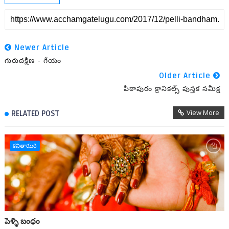
Newer Article
గురుదక్షిణ - గేయం
Older Article
పిఠాపురం క్రానికల్స్ పుస్తక సమీక్ష
View More
RELATED POST
కవితాఝరి
పెళ్ళి బంధం