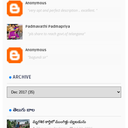
Anonymous
"very apt and perfect description .. excellent. "
Padmavathi Padmapriya
"pls share to reach govt.of telangana"
Anonymous
"bagundi sir"
ARCHIVE
తెలుగు బాల
మృగశిర కార్తెలో ముంగిళ్లు చల్లబడును