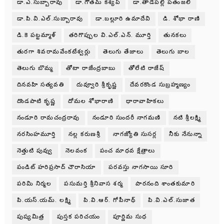
డా.ఎ.సుబ్బారావు
డా.గౌతమ్ కశ్యప్
డా.తాడేపల్లి పతంజలి
డా.పి.వి.ఎల్.సుబ్బారావు
డా.బల్లూరి ఉమాదేవి
డి. శోభా రాణి
డి.కె పట్టమ్మాళ్
తరిగొప్పుల వి.ఎల్.ఎన్. మూర్తి
తునకలు
తురగా శివరామవేంకటేశ్వర్లు
తెలుగు తేజాలు
తెలుగు బాల
తెలుగు బొమ్మ
తోటా రాజేంద్రబాబు
తోలేటి రాజేష్
దినవహి సత్యవతి
దువ్వూరి శ్రీకృష్ణ
దేవరకొండ సుబ్రహ్మణ్యం
దొండపాటి కృష్ణ
దోమల శోభారాణి
ధారావాహికలు
నండూరి రామచంద్రరావు
నండూరి సుందరీ నాగమణి
నటి శ్రీలక్ష్మి
నరసింహమూర్తి
నల్ల కరుణశ్రీ
నాగజ్యోతి సుసర్ల
నీకు నేనున్నా
నెత్తుటి పువ్వు
నెలవంక
పంచ మాధవ క్షేత్రాలు
పండిట్ హరిప్రసాద్ చౌరాసియా
పరవస్తు నాగసాయి సూరి
పరిమి నిర్మల
పసుమర్తి శ్రీనివాస శర్మ
పారనంది శాంతకుమారి
పి.యస్.యమ్. లక్ష్మి
పి.వి.ఆర్. గోపీనాథ్
పి.వి.ఎల్.సుజాత
పుష్యమిత్ర
పుస్తక పరిచయం
పూర్ణిమ సుధ