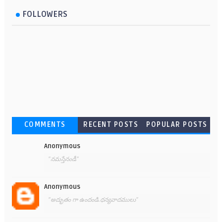
FOLLOWERS
COMMENTS
RECENT POSTS
POPULAR POSTS
Anonymous
"నమస్తేనండీ"
Anonymous
"అద్భుతం గా ఉందండి.ధన్యవాదములు"