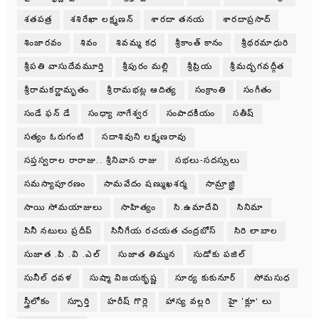
శతపత్ర
శశిరేఖా లక్ష్మణన్
శారదా తనయ
శారదాప్రసాద్
శింజారవం
శివం
శివమ్మ కధ
శ్రీకాంత్ కానం
శ్రీథరమాధురి
శ్రీపతి వాసుదేవమూర్తి
శ్రీపురం మల్లి
శ్రీప్రియ
శ్రీమద్భగవద్గీత
శ్రీరామకర్ణామృతం
శ్రీరామభట్ల ఆదిత్య
సంక్రాంతి
సంగీతం
సండే ఫన్ డే
సంధ్యా నాగేశ్వర
సంపాదకీయం
సతీష్
సత్యం ఓరుగంటి
సదాశివుని లక్ష్మణరావు
సప్తస్వరాల రారాజు.. శ్రీనివాస రాజు
సభలు-సదస్సులు
సమస్యాపూరణం
సామవేదం షణ్ముఖశర్మ
సామ్రాజ్ఞి
సాయి సోమయాజులు
సాహిత్యం
సి.ఉమాదేవి
సినిమా
సినీ నటులు ప్రదీప్
సినీగేయ రచయత చంద్రబోస్
సిరి లాబాల
సుజాత .పి .వి .ఎల్
సుజాత తిమ్మన
సుడోకు పజిల్
సునీల్ ధవళ
సుష్మా విజయకృష్ణ
సూర్య కుకునూర్
సోమసుధ
స్త్రీలోకం
స్పూర్తి
హరీష్ గొర్లె
హాస్య వల్లరి
హై ‘క్లూ’ లు