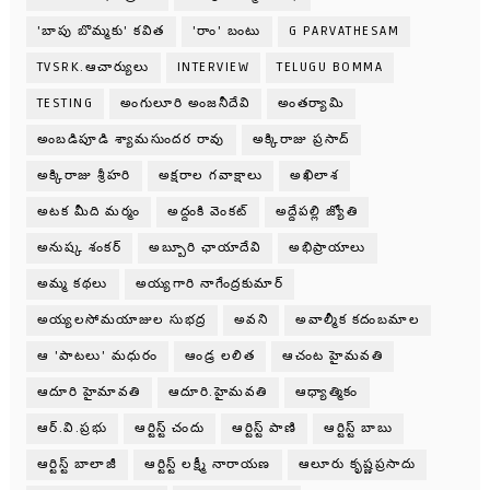
'బాపు బొమ్మకు' కవిత
'రాం' బంటు
G PARVATHESAM
TVSRK.ఆచార్యులు
INTERVIEW
TELUGU BOMMA
TESTING
అంగులూరి అంజనీదేవి
అంతర్యామి
అంబడిపూడి శ్యామసుందర రావు
అక్కిరాజు ప్రసాద్
అక్కిరాజు శ్రీహరి
అక్షరాల గవాక్షాలు
అఖిలాశ
అటక మీది మర్మం
అద్దంకి వెంకట్
అద్దేపల్లి జ్యోతి
అనుష్క శంకర్
అబ్బూరి ఛాయాదేవి
అభిప్రాయాలు
అమ్మ కథలు
అయ్యగారి నాగేంద్రకుమార్
అయ్యలసోమయాజుల సుభద్ర
అవని
అవాల్మీక కదంబమాల
ఆ 'పాటలు' మధురం
ఆండ్ర లలిత
ఆచంట హైమవతి
ఆదూరి హైమావతి
ఆదూరి.హైమవతి
ఆధ్యాత్మికం
ఆర్.వి.ప్రభు
ఆర్టిస్ట్ చందు
ఆర్టిస్ట్ పాణి
ఆర్టిస్ట్ బాబు
ఆర్టిస్ట్ బాలాజీ
ఆర్టిస్ట్ లక్ష్మీ నారాయణ
ఆలూరు కృష్ణప్రసాదు