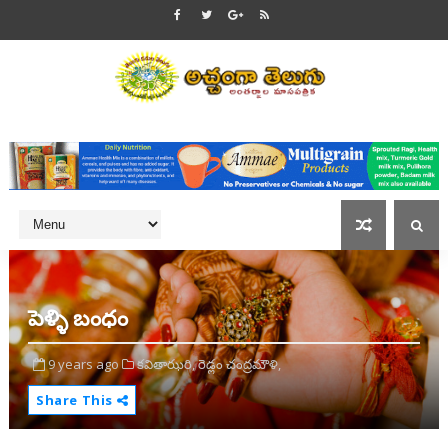
పెళ్ళి బంధం
9 years ago
కవితాఝరి,
రెడ్లం చంద్రమౌళి,
Share This