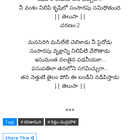
నీ వంశం నిలిపే కృషిలో సంసారపు సమిధౌతుంది
|| తెలుసా ||
చరణం:2
మనసెరిగి మసిలేటి చెలికాడు నీ సైదోడు
సంసారపు వృక్షాన్ని నిలిపేటి వేరౌతాడు
ఇసుమంత నలతైన పడనీయకా...
పసుపతిలా తనలోని సగమిచ్చుగా...
తన నెత్తుటి తైలం పోసి ఈ బండిని నడిపిస్తాడు
|| తెలుసా ||
***
Tags
# కవితాఝరి
# రెడ్లం చంద్రమౌళి
Share This