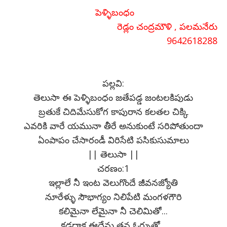
పెళ్ళిబంధం
రెడ్లం చంద్రమౌళి ,
పలమనేరు
9642618288
పల్లవి:
తెలుసా ఈ పెళ్ళిబంధం జతేపడ్డ జంటలకిపుడు
బ్రతుకే చిదిమేసుకోగ కాపురాన కలతల చిక్కి
ఎవరికి వారే యమునా తీరే అనుకుంటే సరిపోతుందా
ఏంపాపం చేసారండీ విరిసేటి పసికుసుమాలు
|| తెలుసా ||
చరణం:1
ఇల్లాలే నీ ఇంట వెలుగొందే జీవనజ్యోతి
నూరేళ్ళు సౌభాగ్యం నిలిపేటి మంగళగౌరి
కలిమైనా లేమైనా నీ చెలిమితో...
కడదాక ఈదేను తన ఓర్పుతో...