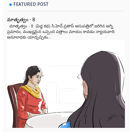
FEATURED POST
మాతృత్వం - 8
మాతృత్వం - 8 (పెద్ద కథ) సి.హెచ్.ప్రతాప్ ఆసుపత్రిలో జరిగిన అగ్ని
ప్రమాదం, ముఖ్యమైన ఒప్పంద పత్రాలు మాయం కావడం న్యాయవాది
అనూరాధకు యాదృచ్ఛికం...