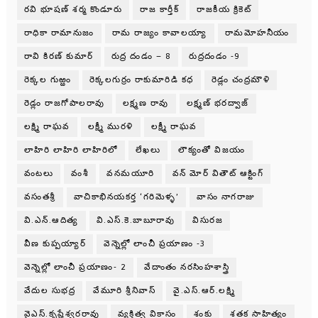
రవి భూషణ్ శర్మ కొండూరు
రాజ కార్తీక్
రాజకీయ క్రికెట్
రాధికా రామానుజం
రామ రాజ్యం కావాలయ్యా
రామమోహనీయం
రావి కిరణ్ కుమార్
రుద్ర దండం – 8
రుద్రదండం -9
రెక్కల గుఱ్ఱం
రెక్కలగుర్రం రాకుమారిడి కధ
రెడ్లం చంద్రమౌళి
రెడ్లం రాజగోపాలరావు
లక్ష్మణ రావు
లక్ష్మణ్ భరద్వాజ్
లక్ష్మి రాఘవ
లక్ష్మీ మురళి
లక్ష్మీ రాఘవ
లాహిరి లాహిరి లాహిరిలో
లేఖలు
లౌక్యంతో విజయం
వంటలు
వంశీ
వనమయూరి
వన్ మోర్ వితౌట్ ఆక్టింగ్
వసంతశ్రీ
వాచికాభినయకర్త ‘గరిమెళ్ళ’
వాసం నాగరాజు
వి.ఎన్.ఆదిత్య
వి.ఎస్.కె.బాబూరావు
విసురజ
వీణ కుప్పయ్యార్
వెన్నెల్లో లాంచీ ప్రయాణం -3
వెన్నెల్లో లాంచీ ప్రయాణం- 2
వేదాంతం నరసింహశాస్త్రి
వేదుల సుభద్ర
వేమూరి శ్రీనివాస్
వై.ఎస్.ఆర్.లక్ష్మి
వైఎస్.కృష్ణేశ్వరరావు
వ్యక్తిత్వ వికాసం
శంకు
శతక సాహిత్యం