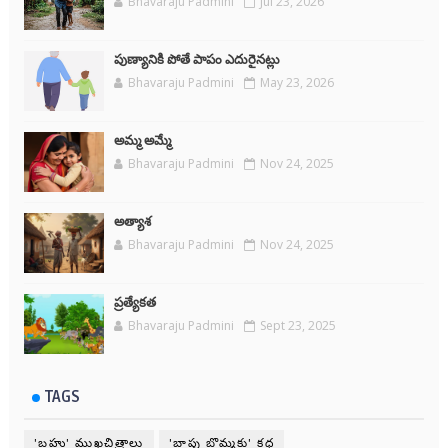
Bhavaraju Padmini
Jul 23, 2026
పుణ్యానికి పోతే పాపం ఎదురైనట్లు
Bhavaraju Padmini
May 23, 2026
అమ్మ అమ్మే
Bhavaraju Padmini
Nov 24, 2025
అత్యాశ
Bhavaraju Padmini
Nov 24, 2025
ప్రత్యేకత
Bhavaraju Padmini
Sept 23, 2025
TAGS
'బహు' ముఖచిత్రాలు
'బాపు బొమ్మకు' కధ