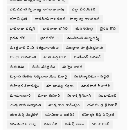
భమిడిపాటి స్వరాజ్య నాగరాజారావు
భల్లా పేరయకవి
భవానీ ఫణి
భారతీయ కాలగణన - పాశ్చాత్య కాలగణన
భావరాజు పద్మిని
భావరాజు లోగిలి
భువనచంద్ర
భైరవ కోన
భైరవ కోన – 8
భైరవకోన -9
మంచికంటి సుబ్బలక్ష్మి
మంత్రవాది వి.వి.సత్యనారాయణ
మంత్రాల పూర్ణచంద్రరావు
మంథా భానుమతి
మణి వడ్లమాని
మణీందర్ కుమార్
మధురిమ
మను చరిత్రము
మన్నెం శారద
మల్లాది వేంకట సత్యనారాయణ మూర్తి
మహాన్యాసము - పధ్ధతి
మహీధర శేషారత్నం
మా బాపట్ల కధలు
మాడపాటి సీతాదేవి
మాయాబజార్
మాలా కుమార్
మీనాక్షి శ్రీనివాస్
ముఖాముఖి
మొక్కపాటి పద్మావతి
మొక్కరాల కామేశ్వరి
యనమండ్ర శ్రీనివాస్
యలమర్తి చంద్రకళ
యామిజాల జగదీశ్
రఘోత్తం రెడ్డి పిన్నింటి
రమణించిన బాపు
రమాదేవి
రమేష్ బాబు
రవి కుమార్