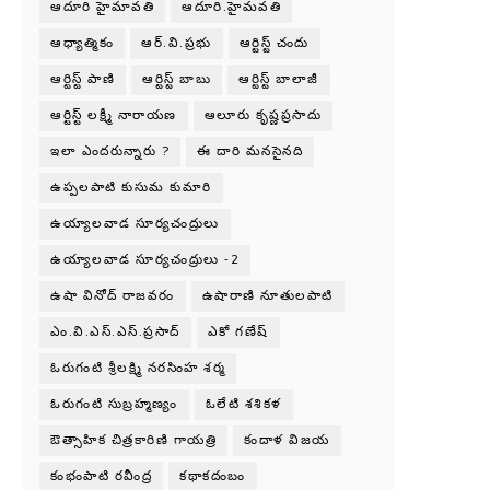
ఆదూరి హైమావతి
ఆదూరి.హైమవతి
ఆధ్యాత్మికం
ఆర్.వి.ప్రభు
ఆర్టిస్ట్ చందు
ఆర్టిస్ట్ పాణి
ఆర్టిస్ట్ బాబు
ఆర్టిస్ట్ బాలాజీ
ఆర్టిస్ట్ లక్ష్మీ నారాయణ
ఆలూరు కృష్ణప్రసాదు
ఇలా ఎందరున్నారు ?
ఈ దారి మనసైనది
ఉప్పలపాటి కుసుమ కుమారి
ఉయ్యాలవాడ సూర్యచంద్రులు
ఉయ్యాలవాడ సూర్యచంద్రులు -2
ఉషా వినోద్ రాజవరం
ఉషారాణి నూతులపాటి
ఎం.వి.ఎస్.ఎస్.ప్రసాద్
ఎకో గణేష్
ఓరుగంటి శ్రీలక్ష్మి నరసింహ శర్మ
ఓరుగంటి సుబ్రహ్మణ్యం
ఓలేటి శశికళ
ఔత్సాహిక చిత్రకారిణి గాయత్రి
కందాళ విజయ
కంభంపాటి రవీంద్ర
కథాకదంబం