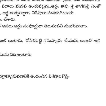
ని పదాలు మనకు అంతుపట్టవు..అర్థం కావు. శ్రీ తాడేపల్లి ఎంతో
ంచి, అర్థ తాత్పర్యాలు, విశేషాలు మనకందించారు.
 చేశారు.
 అసలు అర్థం సంపూర్ణంగా తెలుసుకుని మురిసిపోతాం.
అంజలి అంటారు. ‘దోసిలిపట్టి నమస్కారం చేయడం అంజలి’ అని
మును నిధి అంటారు.
్రాహ్యమవడానికి అందించిన విశేషాలకొస్తే-