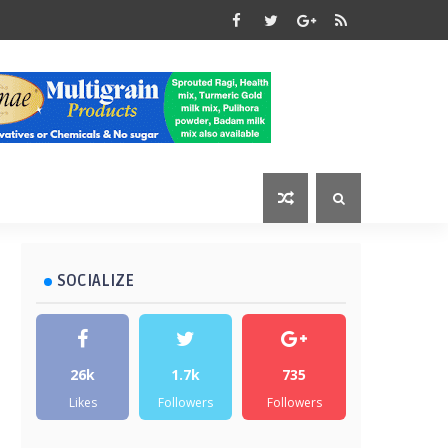
SOCIALIZE
26k
1.7k
735
Likes
Followers
Followers