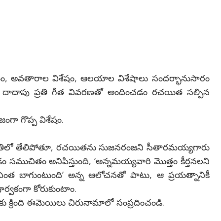
ం, అవతారాల విశేషం, ఆలయాల విశేషాలు సందర్భానుసారం
ూ దాదాపు ప్రతి గీత వివరణతో అందించడం రచయిత సల్పిన
జంగా గొప్ప విశేషం.
భూతిలో తేలిపోతూ, రచయితను సుజనరంజని సీతారమయ్యగారు
 సముచితం అనిపిస్తుంది, ‘అన్నమయ్యవారి మొత్తం కీర్తనలని
ఎంత బాగుంటుంది’ అన్న ఆలోచనతో పాటు, ఆ ప్రయత్నానికీ
ూర్వకంగా కోరుకుంటాం.
కు క్రింది ఈమెయిలు చిరునామాలో సంప్రదించండి.