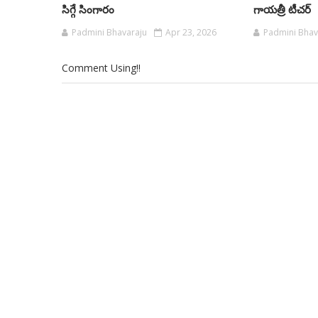
సిగ్గే సింగారం
గాయత్రీ టీచర్
Padmini Bhavaraju
Apr 23, 2026
Padmini Bhav
Comment Using!!