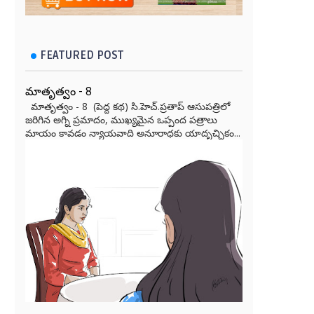
FEATURED POST
మాతృత్వం - 8
మాతృత్వం - 8 (పెద్ద కథ) సి.హెచ్.ప్రతాప్ ఆసుపత్రిలో
జరిగిన అగ్ని ప్రమాదం, ముఖ్యమైన ఒప్పంద పత్రాలు
మాయం కావడం న్యాయవాది అనూరాధకు యాదృచ్ఛికం...