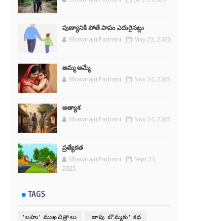
పుణ్యానికి పోతే పాపం ఎదురైనట్లు
Bhavaraju Padmini
May 23, 2026
అమ్మ అమ్మే
Bhavaraju Padmini
Nov 24, 2025
అత్యాశ
Bhavaraju Padmini
Nov 24, 2025
ప్రత్యేకత
Bhavaraju Padmini
Sept 23,
2025
TAGS
'బహు' ముఖచిత్రాలు
'బాపు బొమ్మకు' కధ