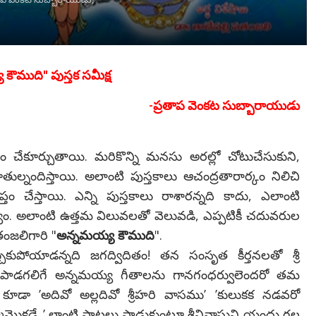
కౌముది" పుస్తక సమీక్ష
-ప్రతాప వెంకట సుబ్బారాయుడు
దం చేకూర్చుతాయి. మరికొన్ని మనసు అరల్లో చోటుచేసుకుని,
తుల్నందిస్తాయి. అలాంటి పుస్తకాలు ఆచంద్రతారార్కం నిలిచి
్తం చేస్తాయి. ఎన్ని పుస్తకాలు రాశారన్నది కాదు, ఎలాంటి
యం. అలాంటి ఉత్తమ విలువలతో వెలువడి, ఎప్పటికీ చదువరుల
ంజలిగారి "
అన్నమయ్య కౌముది
".
చుకుపోయాడన్నది జగద్విదితం! తన సంసృత కీర్తనలతో శ్రీ
కగా పాడగలిగే అన్నమయ్య గీతాలను గానగంధర్వులెందరో తమ
డా ’అదివో అల్లదివో శ్రీహరి వాసము’ ’కులుకక నడవరో
్మమొకడే..’ లాంటి పాటలు పాడుకుంటూ శ్రీనివాసుని యందు గల