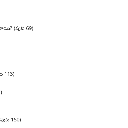
రుతాయి? (పుట 69)
ుట 113)
)
(పుట 150)