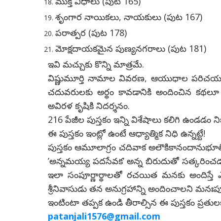
ముక్తి విధాలు (పుట 165)
శృంగార నాయికలు, నాయకులు (పుట 167)
పరాత్పర (పుట 178)
మోక్షదాయకమైన పుణ్యనగరాలు (పుట 181)
ఇవి మచ్చుకు కొన్ని మాత్రమే.
విష్ణుమూర్తి నామాల వివరణ, ఆయుధాల పరిచయ
చదువరులకు అర్థం కావడానికి అందించిన కథల
అవిరళ కృషికి నిదర్శనం.
216 పేజీల పుస్తకం ఇన్ని విశేషాలు కలిగి ఉండడం ని
ఈ పుస్తకం ఇంట్లో ఉంటే ఆధ్యాత్మిక నిధి ఉన్నట్టే!
పుస్తకం ఆమూలాగ్రం చదివాక అలౌకికానందాను
’అన్నమయ్య పదసేవక’ అన్న బిరుదుతో సత్కరించడం
ఇలా సంపూర్ణార్థాలతో రచయిత మనకు అందిస్తే 
శ్రీనివాసుడు తన అనుగ్రహాన్ని అందించాలని మనఃప
ఇంటింటా తప్పక ఉండి తీరాల్సిన ఈ పుస్తకం ప్రతుల
patanjali1576@gmail.com