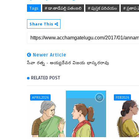
Tags
# డా.తాడేపల్లి పతంజలి
# పుస్తక పరిచయం
# ప్రతాప
Share This
Newer Article
సేవా రత్న - అయ్యదేవర విజయ భాస్కరరావు
RELATED POST
APRIL2026
FEB2026