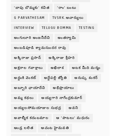
'బాపు బొమ్మకు' కవిత
'రాం' బంటు
G PARVATHESAM
TVSRK.ఆచార్యులు
INTERVIEW
TELUGU BOMMA
TESTING
అంగులూరి అంజనీదేవి
అంతర్యామి
అంబడిపూడి శ్యామసుందర రావు
అక్కిరాజు ప్రసాద్
అక్కిరాజు శ్రీహరి
అక్షరాల గవాక్షాలు
అఖిలాశ
అటక మీది మర్మం
అద్దంకి వెంకట్
అద్దేపల్లి జ్యోతి
అనుష్క శంకర్
అబ్బూరి ఛాయాదేవి
అభిప్రాయాలు
అమ్మ కథలు
అయ్యగారి నాగేంద్రకుమార్
అయ్యలసోమయాజుల సుభద్ర
అవని
అవాల్మీక కదంబమాల
ఆ 'పాటలు' మధురం
ఆండ్ర లలిత
ఆచంట హైమవతి