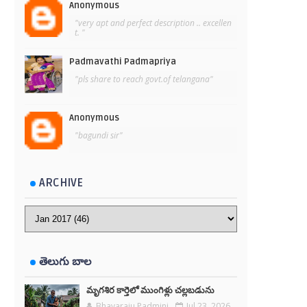
Anonymous
"very apt and perfect description .. excellen
t. "
Padmavathi Padmapriya
"pls share to reach govt.of telangana"
Anonymous
"bagundi sir"
ARCHIVE
తెలుగు బాల
మృగశిర కార్తెలో ముంగిళ్లు చల్లబడును
Bhavaraju Padmini
Jul 23, 2026