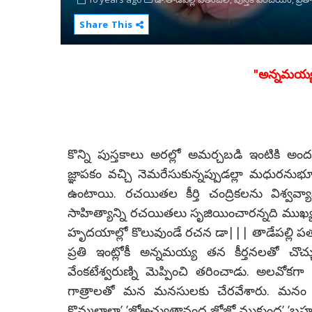
Share This
"అన్నమయ్య 
కొన్ని పుస్తకాలు అరల్లో అమర్చబడి ఇంటికి అం
జ్ఞాపకం వచ్చి నెమరేసుకున్నప్పుడల్లా మధురనుభూ
ఉంటాయి. రచయితల కీర్తి చంద్రికలను విశ్వవ్యాప
సాహిత్యాన్ని రచయితలు సృజియించారన్నది ముఖ్
హృదయాల్లో కొలువుండే రచన డా||| తాడేపల్లి పత
ప్రతి ఇంట్లోకీ అన్నమయ్య తన కీర్తనలతో చొచ్
వేంకటేశ్వరుణ్ని మెప్పించి తరించాడు. అలవో
గాత్రాలతో మన మనసులకు చేరవేశారు. మనం కూ
కొమ్మలాలా’ ’జోఅచ్యుతానంద జోజో ముకుంద’ ’బ్రహ