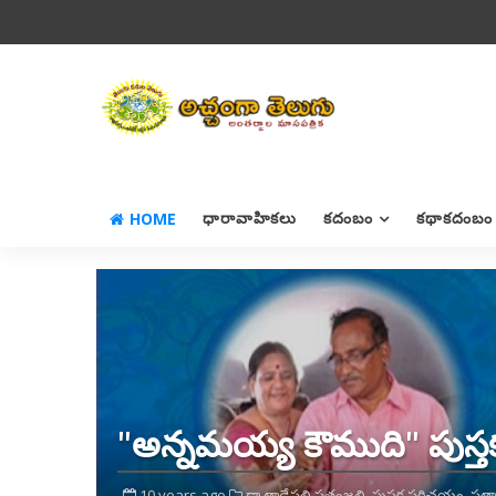
HOME
ధారావాహికలు
కదంబం
కథాకదంబం
"అన్నమయ్య కౌముది" పుస్తక
10 years ago
డా.తాడేపల్లి పతంజలి,
పుస్తక పరిచయం,
ప్ర