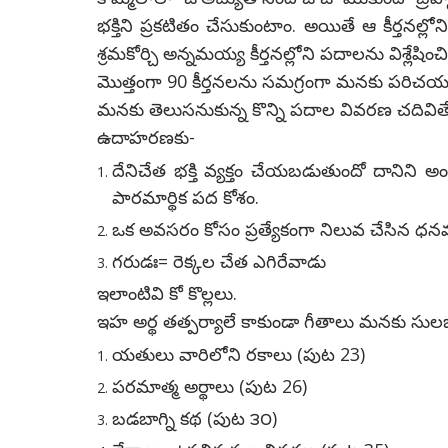
భక్తిని ప్రకటితం చేసుకుంటాం. అయితే ఆ కీర్తనల్లో
శ్రమకోర్చి అన్నమయ్య కీర్తనల్లోని పదాలను విశ్లేషి
మొత్తంగా 90 కీర్తనలను సమగ్రంగా మనకు పరిచయం
మనకు తెలుసనుకున్న కొన్ని పదాల వివరణ చదివితే
ఉదాహరణకు-
దేనిచేత భక్తి వ్యక్తం చేయబడుతుందో దానిని 
పారమార్థిక పద కోశం.
ఒక అవసరం కోసం ప్రత్యేకంగా నిలువ చేసిన ధన
గరుడః= రెక్కల చేత ఎగిరేవాడు
ఇలాంటివి కో కొల్లలు.
ఇహ అర్థ తత్పర్యాలే కాకుండా గీతాలు మనకు సులభగ
యతులు వారిలోని రకాలు (పుట 23)
పరమాత్మ అర్థాలు (పుట 26)
బడబాగ్ని కథ (పుట ౩౦)