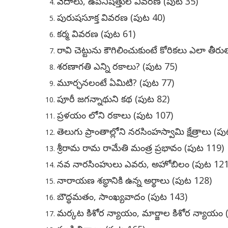
వేదాలు, ఉపనిషత్తుల వివరణ (పుట 35)
పురుషసూక్త వివరణ (పుట 40)
కర్మ వివరణ (పుట 61)
రావి చెట్టును కౌగిలించుకుంటే కోరికలు ఎలా తీ
శరణాగతి ఎన్ని రకాలు? (పుట 75)
మూర్ఛనలంటే ఏమిటి? (పుట 77)
పూరీ జగన్నాథుని కథ (పుట 82)
ప్రళయం లోని రకాలు (పుట 107)
తెలుగు ప్రాంతాల్లోని నరసింహస్వామి క్షేత్రాలు (ప
శ్రీరామ రామ రామేతి మంత్ర ప్రభావం (పుట 119)
నవ నారసింహులు ఎవరు, అహోబిలం (పుట 121
నారాయణ శబ్ధానికి ఉన్న అర్థాలు (పుట 128)
బౌద్ధమతం, సాంఖ్యవాదం (పుట 143)
మర్కట కిశోర న్యాయం, మార్జాల కిశోర న్యాయం 