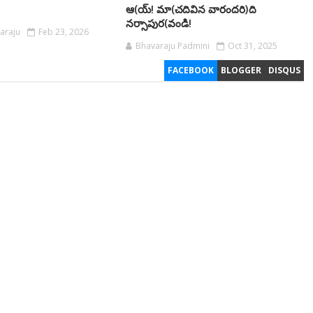
ఆ(య్! మా(చదివిన వారందరి)ది
నర్సాపుర(వండి!
araju
Feb 23, 2026
Bhavaraju Padmini
Oct 31, 2025
FACEBOOK
BLOGGER
DISQUS