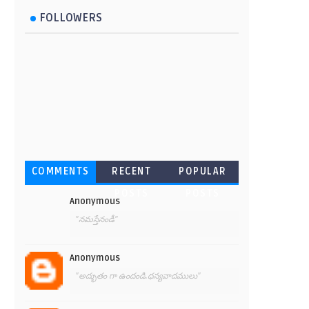
FOLLOWERS
COMMENTS
RECENT
POPULAR
POSTS
POSTS
Anonymous
"నమస్తేనండీ"
Anonymous
"అద్భుతం గా ఉందండి.ధన్యవాదములు"