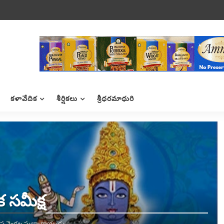
కళావేదిక
శీర్షికలు
శ్రీధరమాధురి
 సమీక్ష
తాప వెంకట సుబ్బారాయుడు,