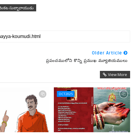
 వెంకట సుబ్బారాయుడు
Older Article
ప్రపంచములోని కొన్ని ప్రముఖ మ్యూజియములు
View More
OCT2025