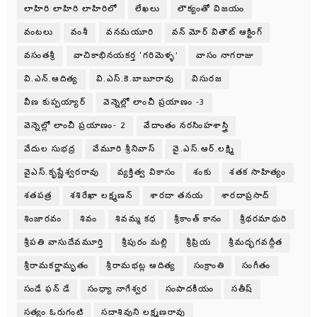
లాహిరి లాహిరి లాహిరిలో
లేఖలు
లౌక్యంతో విజయం
వంటలు
వంశీ
వనమయూరి
వన్ మోర్ వితౌట్ ఆక్టింగ్
వసంతశ్రీ
వాచికాభినయకర్త ‘గరిమెళ్ళ’
వాసం నాగరాజు
వి.ఎన్.ఆదిత్య
వి.ఎస్.కె.బాబూరావు
విసురజ
వీణ కుప్పయ్యార్
వెన్నెల్లో లాంచీ ప్రయాణం -3
వెన్నెల్లో లాంచీ ప్రయాణం- 2
వేదాంతం నరసింహశాస్త్రి
వేదుల సుభద్ర
వేమూరి శ్రీనివాస్
వై.ఎస్.ఆర్.లక్ష్మి
వైఎస్.కృష్ణేశ్వరరావు
వ్యక్తిత్వ వికాసం
శంకు
శతక సాహిత్యం
శతపత్ర
శశిరేఖా లక్ష్మణన్
శారదా తనయ
శారదాప్రసాద్
శింజారవం
శివం
శివమ్మ కధ
శ్రీకాంత్ కానం
శ్రీథరమాధురి
శ్రీపతి వాసుదేవమూర్తి
శ్రీపురం మల్లి
శ్రీప్రియ
శ్రీమద్భగవద్గీత
శ్రీరామకర్ణామృతం
శ్రీరామభట్ల ఆదిత్య
సంక్రాంతి
సంగీతం
సండే ఫన్ డే
సంధ్యా నాగేశ్వర
సంపాదకీయం
సతీష్
సత్యం ఓరుగంటి
సదాశివుని లక్ష్మణరావు