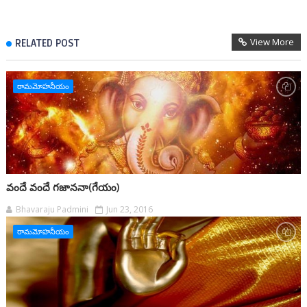
View More
RELATED POST
రామమోహనీయం
వందే వందే గజాననా(గేయం)
Bhavaraju Padmini
Jun 23, 2016
రామమోహనీయం