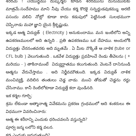
శరీరమే ! నీయుద్ధము దుష్కర్మల కూడిన శరీరమును దునుముటకు
మాత్రమే.సందేహము మాని నీవు చేయు కర్మ కొరకై సన్నద్ధుడవుకమ్ము. అరటి
పసందు వలిచి నోట్లో కూడా కాదు కడుపులో పెట్టినంత సులభముగా
చెప్పినాడు మహా జ్ఞాని యైన శ్రీకృష్ణుడు.
ఇక్కడ ఆత్మ విద్యుత్ ( Electricity ) అనుకుందాము. మన ఇంటిలోని అన్ని
ఉపకరణములలో అది ఉన్నది . ప్రతి ఉపకరణము ఒక దేహము. అందులోకి
విద్యుత్తు చేరనంతవరకు అది మృతమే . ఏ మీట నొక్కితే ఆ నాళిక (tube or
CFL bulb ) వెలుగుతుంది . ఒకవేళ విద్యుత్తు ప్రవహించే రెండు తీవెలను ( +
మరియు - ) తాకినామంటే విద్యుద్ఘాతము కలుగుతుంది. వెంటనే దానినుండి
ఆత్మను వేరుచేస్తాము . అది నిర్జీవమౌతుంది. ఇక్కడ విద్యుత్ నాళిక
మంచివ్యక్తి, వదిలిన తంతులు చెడ్డ వాడు. మంచి తోడుతో చెడ్డను రద్దు
చేసినాము. కానీ రెంటిలోకూడా విద్యుత్తే కదా వుండినది.
ఇక కర్మల గూర్చి:
శ్రమ లేకుండా ఆత్మానాత్మ వివేకమను ప్రకరణ గ్రంథములో ఆది శంకరులు ఈ
విధముగా వివరించినారు:
ఆత్మ ఈ శరీరాన్ని ఎందుకు ధరించవలసి వస్తున్నది?
పూర్వ జన్మ లలోని కర్మ వలన.
కర్మ ఎందుకు జరుగుతుంది?