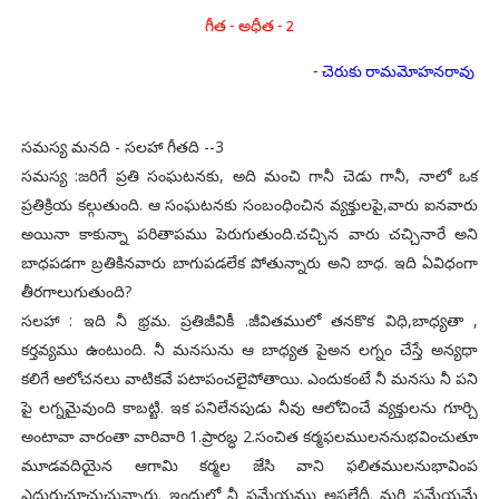
గీత - అధీత - 2
- చెరుకు రామమోహనరావు
సమస్య మనది - సలహా గీతది --3
సమస్య :జరిగే ప్రతి సంఘటనకు, అది మంచి గానీ చెడు గానీ, నాలో ఒక
ప్రతిక్రియ కల్గుతుంది. ఆ సంఘటనకు సంబంధించిన వ్యక్తులపై,వారు ఐనవారు
అయినా కాకున్నా పరితాపము పెరుగుతుంది.చచ్చిన వారు చచ్చినారే అని
బాధపడగా బ్రతికినవారు బాగుపడలేక పోతున్నారు అని బాధ. ఇది ఏవిధంగా
తీరగాలుగుతుంది?
సలహా : ఇది నీ భ్రమ. ప్రతిజీవికీ .జీవితములో తనకొక విధి,బాధ్యతా ,
కర్తవ్యము ఉంటుంది. నీ మనసును ఆ బాధ్యత పైఅన లగ్నం చేస్తే అన్యధా
కలిగే ఆలోచనలు వాటికవే పటాపంచలైపోతాయి. ఎందుకంటే నీ మనసు నీ పని
పై లగ్నమైవుంది కాబట్టి. ఇక పనిలేనపుడు నీవు ఆలోచించే వ్యక్తులను గూర్చి
అంటావా వారంతా వారివారి 1.ప్రారబ్ధ 2.సంచిత కర్మఫలములననుభవించుతూ
మూడవదియైన ఆగామి కర్మల జేసి వాని ఫలితములనుభావింప
ఎదురుచూచుచున్నారు. ఇందులో నీ ప్రమేయము అసలేదీ. మరి ప్రమేయమే