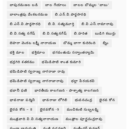
బాపురమణల బడి
బాల గేయాలు
బాలల బొమ్మల 'బాబు'
బాలాంత్రపు వేంకటరమణ
బి.ఎన్.వి.పార్థసారథి
బి.ఎన్.వి.పార్ధసారధి
బి.వి. సత్యమూర్తి
బి.వి.ఎస్.రామారావు
బి.వి.సత్య నగేష్
బి.వి.సత్యనగేష్
బి.హరిత
బుడిగి కబుర్లు
బెహరా వెంకట లక్ష్మీ నారాయణ
బొమ్మ బాగా కుదిరింది
బ్నిం
భక్తి మాల
భక్తిమాల
భగవంతుడు సర్వాంతర్యామి
భద్రగిరి శతకము
భమిడిపాటి శాంత కుమారి
భమిడిపాటి స్వరాజ్య నాగరాజా రావు
భమిడిపాటి స్వరాజ్య నాగరాజారావు
భల్లా పేరయకవి
భవానీ ఫణి
భారతీయ కాలగణన - పాశ్చాత్య కాలగణన
భావరాజు పద్మిని
భావరాజు లోగిలి
భువనచంద్ర
భైరవ కోన
భైరవ కోన – 8
భైరవకోన -9
మంచికంటి సుబ్బలక్ష్మి
మంత్రవాది వి.వి.సత్యనారాయణ
మంత్రాల పూర్ణచంద్రరావు
మంథా భానుమతి
మణి వడ్లమాని
మణీందర్ కుమార్