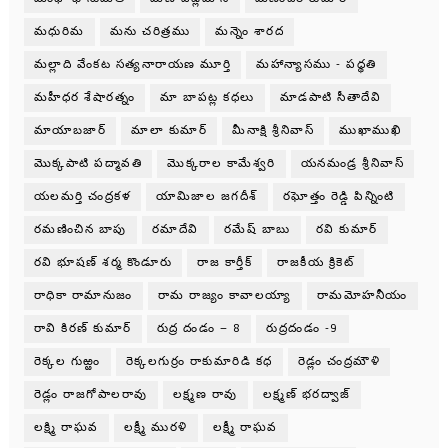
మధురిమ
మను చరిత్రము
మన్నెం శారద
మల్లాది వేంకట సత్యనారాయణ మూర్తి
మహాన్యాసము - పధ్ధతి
మహీధర శేషారత్నం
మా బాపట్ల కధలు
మాడపాటి సీతాదేవి
మాయాబజార్
మాలా కుమార్
మీనాక్షి శ్రీనివాస్
ముఖాముఖి
మొక్కపాటి పద్మావతి
మొక్కరాల కామేశ్వరి
యనమండ్ర శ్రీనివాస్
యలమర్తి చంద్రకళ
యామిజాల జగదీశ్
రఘోత్తం రెడ్డి పిన్నింటి
రమణించిన బాపు
రమాదేవి
రమేష్ బాబు
రవి కుమార్
రవి భూషణ్ శర్మ కొండూరు
రాజ కార్తీక్
రాజకీయ క్రికెట్
రాధికా రామానుజం
రామ రాజ్యం కావాలయ్యా
రామమోహనీయం
రావి కిరణ్ కుమార్
రుద్ర దండం – 8
రుద్రదండం -9
రెక్కల గుఱ్ఱం
రెక్కలగుర్రం రాకుమారిడి కధ
రెడ్లం చంద్రమౌళి
రెడ్లం రాజగోపాలరావు
లక్ష్మణ రావు
లక్ష్మణ్ భరద్వాజ్
లక్ష్మి రాఘవ
లక్ష్మీ మురళి
లక్ష్మీ రాఘవ