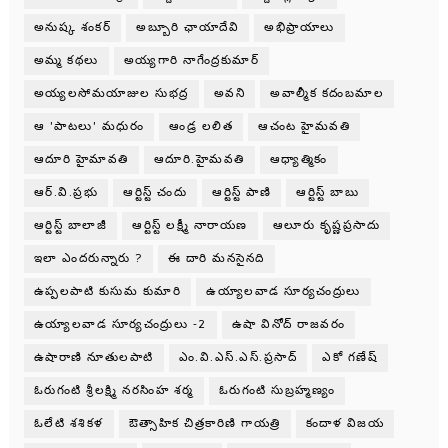
అనుష్క శంకర్
అబ్బూరి ఛాయాదేవి
అభిప్రాయాలు
అమ్మ కథలు
అయ్యగారి నాగేంద్రకుమార్
అయ్యలసోమయాజుల సుభద్ర
అవని
అవాల్మీక కదంబమాల
ఆ 'పాటలు' మధురం
ఆండ్ర లలిత
ఆచంట హైమవతి
ఆదూరి హైమావతి
ఆదూరి.హైమవతి
ఆధ్యాత్మికం
ఆర్.వి.ప్రభు
ఆర్టిస్ట్ చందు
ఆర్టిస్ట్ పాణి
ఆర్టిస్ట్ బాబు
ఆర్టిస్ట్ బాలాజీ
ఆర్టిస్ట్ లక్ష్మీ నారాయణ
ఆలూరు కృష్ణప్రసాదు
ఇలా ఎందరున్నారు ?
ఈ దారి మనసైనది
ఉప్పలపాటి కుసుమ కుమారి
ఉయ్యాలవాడ సూర్యచంద్రులు
ఉయ్యాలవాడ సూర్యచంద్రులు -2
ఉషా వినోద్ రాజవరం
ఉషారాణి నూతులపాటి
ఎం.వి.ఎస్.ఎస్.ప్రసాద్
ఎకో గణేష్
ఓరుగంటి శ్రీలక్ష్మి నరసింహ శర్మ
ఓరుగంటి సుబ్రహ్మణ్యం
ఓలేటి శశికళ
ఔత్సాహిక చిత్రకారిణి గాయత్రి
కందాళ విజయ