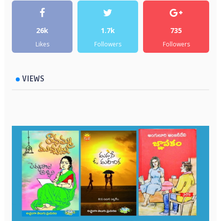
26k
1.7k
735
Likes
Followers
Followers
VIEWS