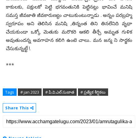
కాకులకు, పక్షులకో పెట్టి భగవంతునికి పెట్టినట్లు భావించే మనిషి
సమస్త జీవజాతి జీవకారుణ్యం చాటుకుంటున్నాడు . అన్నం పరబ్రహ్మ
స్వరూపం అని తెలిసిన మనిషి ,తిన్నంత తిని తినలేనిది వృధా
చేయకుండా ఒక్కో మెతుకు మరొకరి ఆకలి తీర్చే అమృత గుళిక
అవుతుందన్న అవగాహన కలిగి ఉంటె చాలు.. మన జన్మ ని సార్థకం
చేసుకున్నట్టే !.
***
Tags
# jan 2023
# పి.వి.ఎల్.సుజాత
# ప్రత్యేక శీర్షికలు
Share This