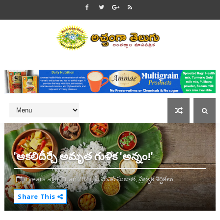
'ఆకలిదీర్చే అమృత గుళిక 'అన్నం!'
4 years ago
jan 2023,
పి.వి.ఎల్.సుజాత,
ప్రత్యేక శీర్షికలు,
Share This