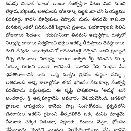
కడుపు నిండాక 'చాలు' అంటూ సంతృప్తిగా పీటల మీద నుంచి
లేస్తారు. భక్తులకు, అతిధులకు భోజనాన్ని పెట్టకుండా చేసే ఏ యజ్ఞము
పరిపూర్ణం కాదని పూర్వీకులు చెప్పారు. మనం తినడమే కాకుండా
మనకున్నంతలో పదిమందికీ పెట్టాలని వ్రతాలు, శుభకార్యాలకు పిలిచి
భోజనాలు పెడతాం . కడుపునిండా తినమని అభ్యర్థిస్తాం. గుళ్ళలో
నిత్యాన్న దానాలు నిర్వహించి భక్తుల ఆకల్ని తీరుస్తాయి దేవస్థానాలు.
రంతి దేవుడు అభాగ్యతునిలో భగవంతుణ్ణి దర్శించి అతని క్షుద్భాధ
తీర్చి తరించాడు. నిత్యాన్న దాతగా శాశ్వత కీర్తి గడించిన డొక్కా
సీతమ్మ గురించి మనకు తెలిసిందే. "మానవ సేవ మాధవ సేవ
భవతారాణానికి నావ" అన్న సూక్తిని త్రికరణ శుద్ధిగా నమ్మి ,
అతిధులకు అన్ని కాలాల్లోనూ తగిన భోజనం సమకూర్చి సంతృప్తి
పరిచేవాడు విష్ణుచిత్తుడు. ఈ సృష్టి పోషకురాలు 'అమ్మ' అనే
అంతరార్థం శ్రీ అన్నపూర్ణాదేవి అవతారం తెలియచేసింది. జగతిలో
ప్రాణుల తాపత్రయం జానెడు పొట్ట నింపుకోవడం. ప్రకృతిలోని
జీవరాసుల ఆకలిని గ్రహించి తీర్చగలిగేది ఒక్క మనిషి మాత్రమే.
చీమలకు చక్కర పెడుతూ, పక్షులకు, గింజలు వేస్తూ, భోజనం
చేసేముందు మొదటి ముద్దను పరమేశ్వరార్పణం చేసి దానిని