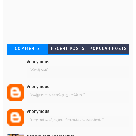
COMMENTS
RECENT POSTS
POPULAR POSTS
Anonymous
"నమస్తేనండీ"
Anonymous
"అద్భుతం గా ఉందండి.ధన్యవాదములు"
Anonymous
"very apt and perfect description .. excellent. "