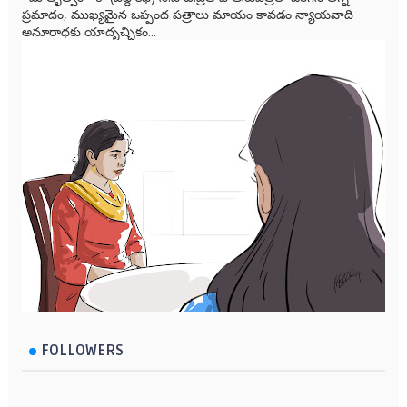
ప్రమాదం, ముఖ్యమైన ఒప్పంద పత్రాలు మాయం కావడం న్యాయవాది
అనూరాధకు యాదృచ్ఛికం...
FOLLOWERS