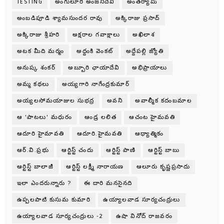
TESTING
అంగులూరి అంజనీదేవి
అంతర్యామి
అంబడిపూడి శ్యామసుందర రావు
అక్కిరాజు ప్రసాద్
అక్కిరాజు శ్రీహరి
అక్షరాల గవాక్షాలు
అఖిలాశ
అటక మీది మర్మం
అద్దంకి వెంకట్
అద్దేపల్లి జ్యోతి
అనుష్క శంకర్
అబ్బూరి ఛాయాదేవి
అభిప్రాయాలు
అమ్మ కథలు
అయ్యగారి నాగేంద్రకుమార్
అయ్యలసోమయాజుల సుభద్ర
అవని
అవాల్మీక కదంబమాల
ఆ 'పాటలు' మధురం
ఆండ్ర లలిత
ఆచంట హైమవతి
ఆదూరి హైమావతి
ఆదూరి.హైమవతి
ఆధ్యాత్మికం
ఆర్.వి.ప్రభు
ఆర్టిస్ట్ చందు
ఆర్టిస్ట్ పాణి
ఆర్టిస్ట్ బాబు
ఆర్టిస్ట్ బాలాజీ
ఆర్టిస్ట్ లక్ష్మీ నారాయణ
ఆలూరు కృష్ణప్రసాదు
ఇలా ఎందరున్నారు ?
ఈ దారి మనసైనది
ఉప్పలపాటి కుసుమ కుమారి
ఉయ్యాలవాడ సూర్యచంద్రులు
ఉయ్యాలవాడ సూర్యచంద్రులు -2
ఉషా వినోద్ రాజవరం