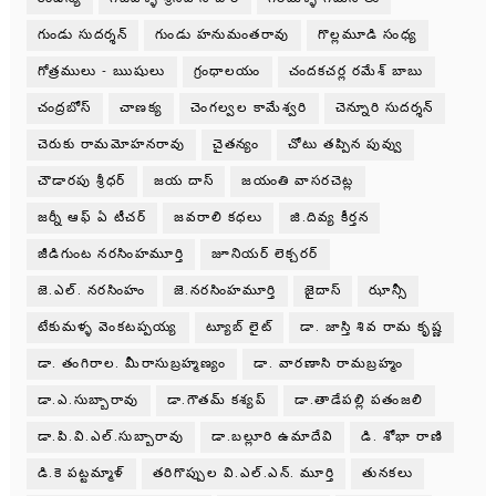
గుండు సుదర్శన్
గుండు హనుమంతరావు
గొల్లమూడి సంధ్య
గోత్రములు - ఋషులు
గ్రంధాలయం
చందకచర్ల రమేశ్ బాబు
చంద్రబోస్
చాణక్య
చెంగల్వల కామేశ్వరి
చెన్నూరి సుదర్శన్
చెరుకు రామమోహనరావు
చైతన్యం
చోటు తప్పిన పువ్వు
చౌడారపు శ్రీధర్
జయ దాస్
జయంతి వాసరచెట్ల
జర్నీ ఆఫ్ ఏ టీచర్
జవరాలి కధలు
జి.దివ్య కీర్తన
జీడిగుంట నరసింహమూర్తి
జూనియర్ లెక్చరర్
జె.ఎల్. నరసింహం
జె.నరసింహమూర్తి
జైదాస్
ఝాన్సీ
టేకుమళ్ళ వెంకటప్పయ్య
ట్యూబ్ లైట్
డా. జాస్తి శివ రామ కృష్ణ
డా. తంగిరాల. మీరాసుబ్రహ్మణ్యం
డా. వారణాసి రామబ్రహ్మం
డా.ఎ.సుబ్బారావు
డా.గౌతమ్ కశ్యప్
డా.తాడేపల్లి పతంజలి
డా.పి.వి.ఎల్.సుబ్బారావు
డా.బల్లూరి ఉమాదేవి
డి. శోభా రాణి
డి.కె పట్టమ్మాళ్
తరిగొప్పుల వి.ఎల్.ఎన్. మూర్తి
తునకలు