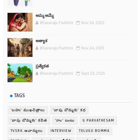
అమ్మ అమ్మే
Bhavaraju Padmini
Nov 24, 2025
అత్యాశ
Bhavaraju Padmini
Nov 24, 2025
ప్రత్యేకత
Bhavaraju Padmini
Sept 23, 2025
TAGS
'బహు' ముఖచిత్రాలు
'బాపు బొమ్మకు' కధ
'బాపు బొమ్మకు' కవిత
'రాం' బంటు
G PARVATHESAM
TVSRK.ఆచార్యులు
INTERVIEW
TELUGU BOMMA