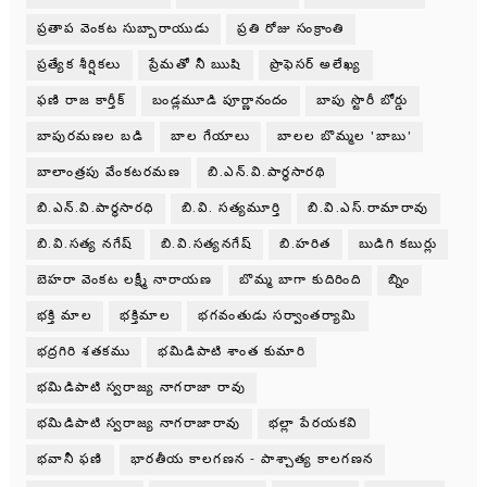
ప్రతాప వెంకట సుబ్బారాయుడు
ప్రతి రోజు సంక్రాంతి
ప్రత్యేక శీర్షికలు
ప్రేమతో నీ ఋషి
ప్రొఫెసర్ అలేఖ్య
ఫణి రాజ కార్తీక్
బండ్లమూడి పూర్ణానందం
బాపు స్టొరీ బోర్డు
బాపురమణల బడి
బాల గేయాలు
బాలల బొమ్మల 'బాబు'
బాలాంత్రపు వేంకటరమణ
బి.ఎన్.వి.పార్థసారథి
బి.ఎన్.వి.పార్ధసారధి
బి.వి. సత్యమూర్తి
బి.వి.ఎస్.రామారావు
బి.వి.సత్య నగేష్
బి.వి.సత్యనగేష్
బి.హరిత
బుడిగి కబుర్లు
బెహరా వెంకట లక్ష్మీ నారాయణ
బొమ్మ బాగా కుదిరింది
బ్నిం
భక్తి మాల
భక్తిమాల
భగవంతుడు సర్వాంతర్యామి
భద్రగిరి శతకము
భమిడిపాటి శాంత కుమారి
భమిడిపాటి స్వరాజ్య నాగరాజా రావు
భమిడిపాటి స్వరాజ్య నాగరాజారావు
భల్లా పేరయకవి
భవానీ ఫణి
భారతీయ కాలగణన - పాశ్చాత్య కాలగణన