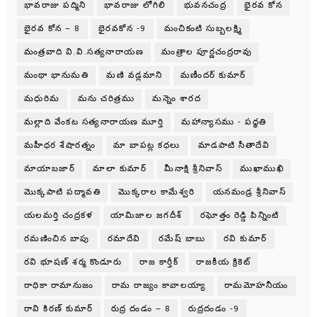
భావరాజు పద్మిని
భావరాజు లోగిలి
భువనచంద్ర
భైరవ కోన
భైరవ కోన – 8
భైరవకోన -9
మంచికంటి సుబ్బలక్ష్మి
మంత్రవాది వి.వి.సత్యనారాయణ
మంత్రాల పూర్ణచంద్రరావు
మంథా భానుమతి
మణి వడ్లమాని
మణీందర్ కుమార్
మధురిమ
మను చరిత్రము
మన్నెం శారద
మల్లాది వేంకట సత్యనారాయణ మూర్తి
మహాన్యాసము - పధ్ధతి
మహీధర శేషారత్నం
మా బాపట్ల కధలు
మాడపాటి సీతాదేవి
మాయాబజార్
మాలా కుమార్
మీనాక్షి శ్రీనివాస్
ముఖాముఖి
మొక్కపాటి పద్మావతి
మొక్కరాల కామేశ్వరి
యనమండ్ర శ్రీనివాస్
యలమర్తి చంద్రకళ
యామిజాల జగదీశ్
రఘోత్తం రెడ్డి పిన్నింటి
రమణించిన బాపు
రమాదేవి
రమేష్ బాబు
రవి కుమార్
రవి భూషణ్ శర్మ కొండూరు
రాజ కార్తీక్
రాజకీయ క్రికెట్
రాధికా రామానుజం
రామ రాజ్యం కావాలయ్యా
రామమోహనీయం
రావి కిరణ్ కుమార్
రుద్ర దండం – 8
రుద్రదండం -9