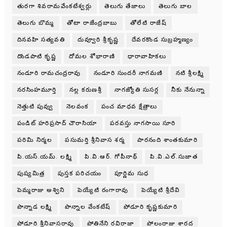
తురగా శివరామవేంకటేశ్వర్లు
తెలుగు తేజాలు
తెలుగు బాల
తెలుగు బొమ్మ
తోటా రాజేంద్రబాబు
తోలేటి రాజేష్
దినవహి సత్యవతి
దువ్వూరి శ్రీకృష్ణ
దేవరకొండ సుబ్రహ్మణ్యం
దొండపాటి కృష్ణ
దోమల శోభారాణి
ధారావాహికలు
నండూరి రామచంద్రరావు
నండూరి సుందరీ నాగమణి
నటి శ్రీలక్ష్మి
నరసింహమూర్తి
నల్ల కరుణశ్రీ
నాగజ్యోతి సుసర్ల
నీకు నేనున్నా
నెత్తుటి పువ్వు
నెలవంక
పంచ మాధవ క్షేత్రాలు
పండిట్ హరిప్రసాద్ చౌరాసియా
పరవస్తు నాగసాయి సూరి
పరిమి నిర్మల
పసుమర్తి శ్రీనివాస శర్మ
పారనంది శాంతకుమారి
పి.యస్.యమ్. లక్ష్మి
పి.వి.ఆర్. గోపీనాథ్
పి.వి.ఎల్.సుజాత
పుష్యమిత్ర
పుస్తక పరిచయం
పూర్ణిమ సుధ
పెమ్మరాజు అశ్విని
పెయ్యేటి రంగారావు
పెయ్యేటి శ్రీదేవి
పొన్నాడ లక్ష్మి
పొన్నాల వేంకటేష్
పోడూరి కృష్ణకుమారి
పోడూరి శ్రీనివాసరావు
పోతినేని రవిరాజా
పోలంరాజు శారద