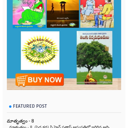
FEATURED POST
మాతృత్వం - 8
మాతృత్వం - 8 (పెద్ద కథ) సి.హెచ్.ప్రతాప్ ఆసుపత్రిలో జరిగిన అగ్ని