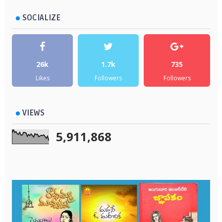
SOCIALIZE
26k
1.7k
735
Likes
Followers
Followers
VIEWS
5,911,868