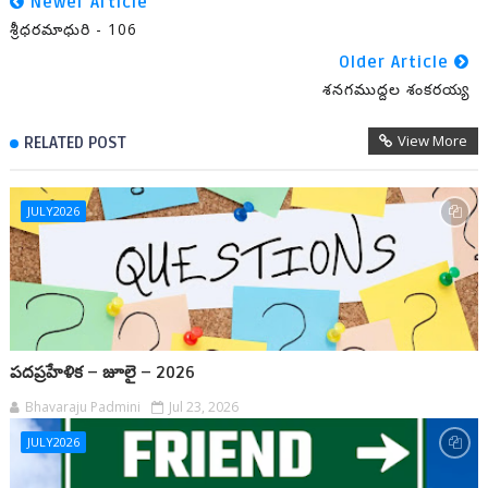
Newer Article
శ్రీధరమాధురి - 106
Older Article
శనగముద్దల శంకరయ్య
View More
RELATED POST
JULY2026
పదప్రహేళిక – జూలై – 2026
Bhavaraju Padmini
Jul 23, 2026
JULY2026