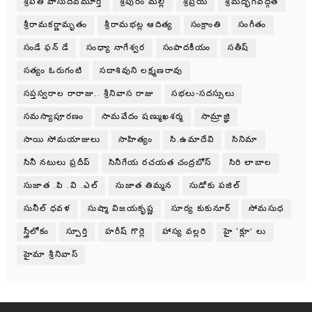
శ్రీపతి వాసుదేవమూర్తి
శ్రీపురం మల్లి
శ్రీప్రియ
శ్రీమద్భగవద్గీత
శ్రీరామకర్ణామృతం
శ్రీరామభట్ల ఆదిత్య
సంక్రాంతి
సంగీతం
సండే ఫన్ డే
సంధ్యా నాగేశ్వర
సంపాదకీయం
సతీష్
సత్యం ఓరుగంటి
సదాశివుని లక్ష్మణరావు
సప్తస్వరాల రారాజు.. శ్రీనివాస రాజు
సభలు-సదస్సులు
సమస్యాపూరణం
సామవేదం షణ్ముఖశర్మ
సామ్రాజ్ఞి
సాయి సోమయాజులు
సాహిత్యం
సి.ఉమాదేవి
సినిమా
సినీ నటులు ప్రదీప్
సినీగేయ రచయత చంద్రబోస్
సిరి లాబాల
సుజాత .పి .వి .ఎల్
సుజాత తిమ్మన
సుడోకు పజిల్
సునీల్ ధవళ
సుష్మా విజయకృష్ణ
సూర్య కుకునూర్
సోమసుధ
స్త్రీలోకం
స్పూర్తి
హరీష్ గొర్లె
హాస్య వల్లరి
హై ‘క్లూ’ లు
హైమా శ్రీనివాస్