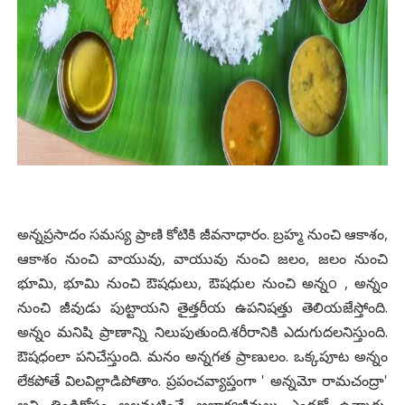
అన్నప్రసాదం సమస్య ప్రాణి కోటికి జీవనాధారం. బ్రహ్మ నుంచి ఆకాశం,
ఆకాశం నుంచి వాయువు, వాయువు నుంచి జలం, జలం నుంచి
భూమి, భూమి నుంచి ఔషధులు, ఔషధుల నుంచి అన్నo , అన్నం
నుంచి జీవుడు పుట్టాయని తైత్తరీయ ఉపనిషత్తు తెలియజేస్తోంది.
అన్నం మనిషి ప్రాణాన్ని నిలుపుతుంది.శరీరానికి ఎదుగుదలనిస్తుంది.
ఔషధంలా పనిచేస్తుంది. మనం అన్నగత ప్రాణులం. ఒక్కపూట అన్నం
లేకపోతే విలవిల్లాడిపోతాం. ప్రపంచవ్యాప్తంగా ' అన్నమో రామచంద్రా'
అని తిండికోసం అలమటించే అభాగ్యజీవులు ఎందరో ఉన్నారు.