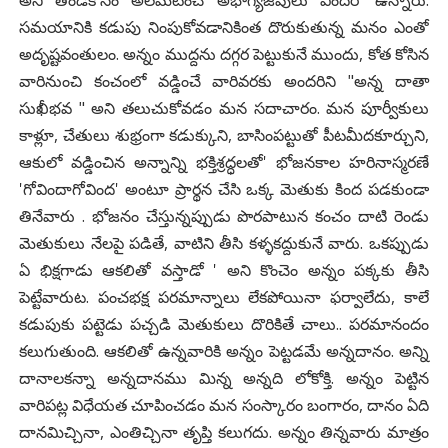
సమయానికి కడుపు నింపుకోవడానికింత దొరుకుతున్న మనం ఎంతో
అదృష్టవంతులం. అన్నం ముద్దను దగ్గర పెట్టుకునే ముందు, కోత కోసిన
వారినుంచి కంచంలో వడ్డించే వారివరకు అందరిని "అన్న దాతా
సుఖీభవ " అని తలుచుకోవడం మన సదాచారం. మన పూర్వీకులు
కాళ్లూ, చేతులు శుభ్రంగా కడుక్కుని, బాసింపట్టుతో పీటమీదకూర్చుని,
ఆకులో వడ్డించిన అన్నాన్ని భక్తిశ్రద్ధలతో' భోజనకాల హరినాస్మరణే
'గోవిందాగోవింద' అంటూ ప్రార్థన చేసి ఒక్క మెతుకు కింద పడకుండా
తినేవారు . భోజనం చేస్తున్నప్పుడు పొరపాటున కంచం దాటి రెండు
మెతుకులు నేలపై పడితే, వాటిని తీసి కళ్ళకద్దుకునే వారు. ఒకప్పుడు
ఏ భిక్షగాడు ఆకలితో వస్తాడో ' అని కొంచెం అన్నం పక్కకు తీసి
పెట్టేవారుట. పంచభక్ష పరమాన్నాలు లేకపోయినా ఫర్వాలేదు, కాలే
కడుపుకు పట్టెడు పచ్చడి మెతుకులు దొరికితే చాలు.. పరమానందం
కలుగుతుంది. ఆకలితో ఉన్నవారికి అన్నం పెట్టడమే అన్నదానం. అన్ని
దానాలకన్నా అన్నదానము మిన్న అన్నది లోకోక్తి. అన్నం పెట్టిన
వారిపట్ల విధేయత చూపించడం మన సంస్కారం బంగారం, దానం ఏది
దానమిచ్చినా, ఎంతిచ్చినా తృప్తి కలుగదు. అన్నం తిన్నవారు మాత్రం