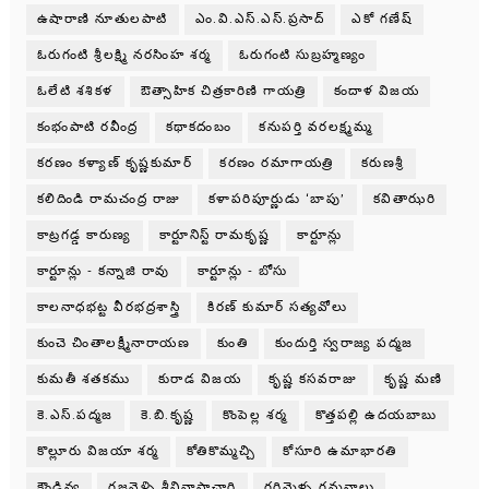
ఉషారాణి నూతులపాటి
ఎం.వి.ఎస్.ఎస్.ప్రసాద్
ఎకో గణేష్
ఓరుగంటి శ్రీలక్ష్మి నరసింహ శర్మ
ఓరుగంటి సుబ్రహ్మణ్యం
ఓలేటి శశికళ
ఔత్సాహిక చిత్రకారిణి గాయత్రి
కందాళ విజయ
కంభంపాటి రవీంద్ర
కథాకదంబం
కనుపర్తి వరలక్ష్మమ్మ
కరణం కళ్యాణ్ కృష్ణకుమార్
కరణం రమాగాయత్రి
కరుణశ్రీ
కలిదిండి రామచంద్ర రాజు
కళాపరిపూర్ణుడు ‘బాపు’
కవితాఝరి
కాట్రగడ్డ కారుణ్య
కార్టూనిస్ట్ రామకృష్ణ
కార్టూన్లు
కార్టూన్లు - కన్నాజి రావు
కార్టూన్లు - బోసు
కాలనాధభట్ట వీరభద్రశాస్త్రి
కిరణ్ కుమార్ సత్యవోలు
కుంచె చింతాలక్ష్మీనారాయణ
కుంతి
కుందుర్తి స్వరాజ్య పద్మజ
కుమతీ శతకము
కురాడ విజయ
కృష్ణ కసవరాజు
కృష్ణ మణి
కె.ఎస్.పద్మజ
కె.బి.కృష్ణ
కొంపెల్ల శర్మ
కొత్తపల్లి ఉదయబాబు
కొల్లూరు విజయా శర్మ
కోతికొమ్మచ్చి
కోసూరి ఉమాభారతి
కౌండిన్య
గజవెళ్ళి శ్రీనివాసాచారి
గరిమెళ్ళ గమనాలు