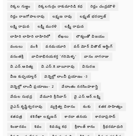
రెక్కల గుఱ్ఱం
రెక్కలగుర్రం రాకుమారిడి కధ
రెడ్లం చంద్రమౌళి
రెడ్లం రాజగోపాలరావు
లక్ష్మణ రావు
లక్ష్మణ్ భరద్వాజ్
లక్ష్మి రాఘవ
లక్ష్మీ మురళి
లక్ష్మీ రాఘవ
లాహిరి లాహిరి లాహిరిలో
లేఖలు
లౌక్యంతో విజయం
వంటలు
వంశీ
వనమయూరి
వన్ మోర్ వితౌట్ ఆక్టింగ్
వసంతశ్రీ
వాచికాభినయకర్త ‘గరిమెళ్ళ’
వాసం నాగరాజు
వి.ఎన్.ఆదిత్య
వి.ఎస్.కె.బాబూరావు
విసురజ
వీణ కుప్పయ్యార్
వెన్నెల్లో లాంచీ ప్రయాణం -3
వెన్నెల్లో లాంచీ ప్రయాణం- 2
వేదాంతం నరసింహశాస్త్రి
వేదుల సుభద్ర
వేమూరి శ్రీనివాస్
వై.ఎస్.ఆర్.లక్ష్మి
వైఎస్.కృష్ణేశ్వరరావు
వ్యక్తిత్వ వికాసం
శంకు
శతక సాహిత్యం
శతపత్ర
శశిరేఖా లక్ష్మణన్
శారదా తనయ
శారదాప్రసాద్
శింజారవం
శివం
శివమ్మ కధ
శ్రీకాంత్ కానం
శ్రీథరమాధురి