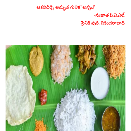
'ఆకలిదీర్చే అమృత గుళిక 'అన్నం!'
-సుజాత.పి.వి.ఎల్,
సైనిక్ పురి, సికిందరాబాద్.