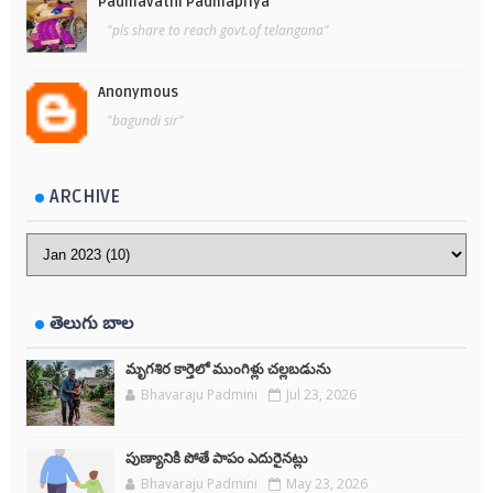
Padmavathi Padmapriya
"pls share to reach govt.of telangana"
Anonymous
"bagundi sir"
ARCHIVE
తెలుగు బాల
మృగశిర కార్తెలో ముంగిళ్లు చల్లబడును
Bhavaraju Padmini
Jul 23, 2026
పుణ్యానికి పోతే పాపం ఎదురైనట్లు
Bhavaraju Padmini
May 23, 2026