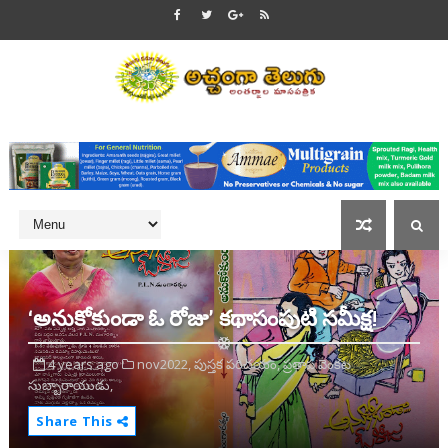
‘అనుకోకుండా ఓ రోజు’ కథాసంపుటి సమీక్ష!
4 years ago
nov2022,
పుస్తక పరిచయం,
ప్రతాప వెంకట
సుబ్బారాయుడు,
Share This