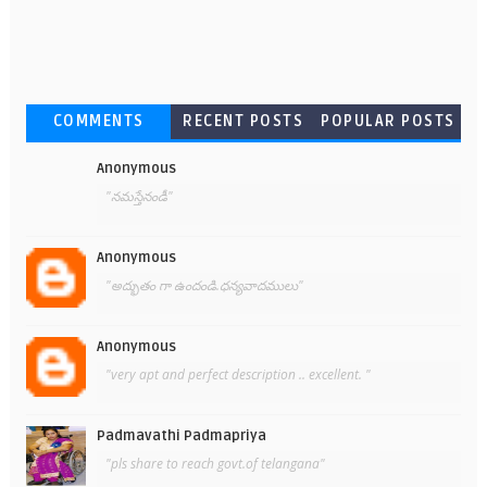
COMMENTS
RECENT POSTS
POPULAR POSTS
Anonymous
"నమస్తేనండీ"
Anonymous
"అద్భుతం గా ఉందండి.ధన్యవాదములు"
Anonymous
"very apt and perfect description .. excellent. "
Padmavathi Padmapriya
"pls share to reach govt.of telangana"