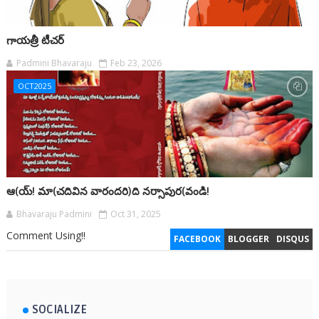
గాయత్రీ టీచర్
Padmini Bhavaraju
Feb 23, 2026
OCT2025
ఆ(య్! మా(చదివిన వారందరి)ది నర్సాపుర(వండి!
Bhavaraju Padmini
Oct 31, 2025
Comment Using!!
FACEBOOK
BLOGGER
DISQUS
SOCIALIZE