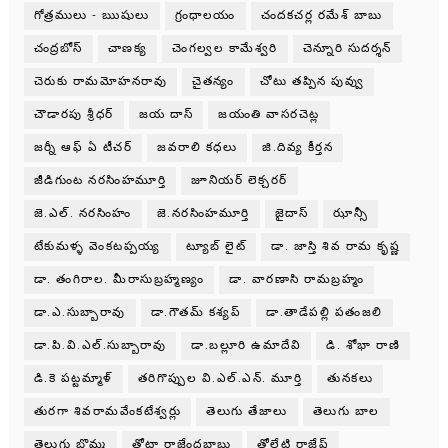
గోత్రములు - ఋషులు
గ్రంధాలయం
చందకచర్ల రమేశ్ బాబు
చంద్రబోస్
చాణక్య
చెంగల్వల కామేశ్వరి
చెన్నూరి సుదర్శన్
చెరుకు రామమోహనరావు
చైతన్యం
చోటు తప్పిన పువ్వు
చౌడారపు శ్రీధర్
జయ దాస్
జయంతి వాసరచెట్ల
జర్నీ ఆఫ్ ఏ టీచర్
జవరాలి కధలు
జి.దివ్య కీర్తన
జీడిగుంట నరసింహమూర్తి
జూనియర్ లెక్చరర్
జె.ఎల్. నరసింహం
జె.నరసింహమూర్తి
జైదాస్
ఝాన్సీ
టేకుమళ్ళ వెంకటప్పయ్య
ట్యూబ్ లైట్
డా. జాస్తి శివ రామ కృష్ణ
డా. తంగిరాల. మీరాసుబ్రహ్మణ్యం
డా. వారణాసి రామబ్రహ్మం
డా.ఎ.సుబ్బారావు
డా.గౌతమ్ కశ్యప్
డా.తాడేపల్లి పతంజలి
డా.పి.వి.ఎల్.సుబ్బారావు
డా.బల్లూరి ఉమాదేవి
డి. శోభా రాణి
డి.కె పట్టమ్మాళ్
తరిగొప్పుల వి.ఎల్.ఎన్. మూర్తి
తునకలు
తురగా శివరామవేంకటేశ్వర్లు
తెలుగు తేజాలు
తెలుగు బాల
తెలుగు బొమ్మ
తోటా రాజేంద్రబాబు
తోలేటి రాజేష్