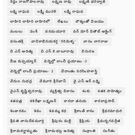
రెడ్లం రాజగోపాలరావు
లక్ష్మణ రావు
లక్ష్మణ్ భరద్వాజ్
లక్ష్మి రాఘవ
లక్ష్మీ మురళి
లక్ష్మీ రాఘవ
లాహిరి లాహిరి లాహిరిలో
లేఖలు
లౌక్యంతో విజయం
వంటలు
వంశీ
వనమయూరి
వన్ మోర్ వితౌట్ ఆక్టింగ్
వసంతశ్రీ
వాచికాభినయకర్త ‘గరిమెళ్ళ’
వాసం నాగరాజు
వి.ఎన్.ఆదిత్య
వి.ఎస్.కె.బాబూరావు
విసురజ
వీణ కుప్పయ్యార్
వెన్నెల్లో లాంచీ ప్రయాణం -3
వెన్నెల్లో లాంచీ ప్రయాణం- 2
వేదాంతం నరసింహశాస్త్రి
వేదుల సుభద్ర
వేమూరి శ్రీనివాస్
వై.ఎస్.ఆర్.లక్ష్మి
వైఎస్.కృష్ణేశ్వరరావు
వ్యక్తిత్వ వికాసం
శంకు
శతక సాహిత్యం
శతపత్ర
శశిరేఖా లక్ష్మణన్
శారదా తనయ
శారదాప్రసాద్
శింజారవం
శివం
శివమ్మ కధ
శ్రీకాంత్ కానం
శ్రీథరమాధురి
శ్రీపతి వాసుదేవమూర్తి
శ్రీపురం మల్లి
శ్రీప్రియ
శ్రీమద్భగవద్గీత
శ్రీరామకర్ణామృతం
శ్రీరామభట్ల ఆదిత్య
సంక్రాంతి
సంగీతం