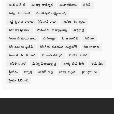
సండే ఫన్ డే
సంధ్యా నాగేశ్వర
సంపాదకీయం
సతీష్
సత్యం ఓరుగంటి
సదాశివుని లక్ష్మణరావు
సప్తస్వరాల రారాజు.. శ్రీనివాస రాజు
సభలు-సదస్సులు
సమస్యాపూరణం
సామవేదం షణ్ముఖశర్మ
సామ్రాజ్ఞి
సాయి సోమయాజులు
సాహిత్యం
సి.ఉమాదేవి
సినిమా
సినీ నటులు ప్రదీప్
సినీగేయ రచయత చంద్రబోస్
సిరి లాబాల
సుజాత .పి .వి .ఎల్
సుజాత తిమ్మన
సుడోకు పజిల్
సునీల్ ధవళ
సుష్మా విజయకృష్ణ
సూర్య కుకునూర్
సోమసుధ
స్త్రీలోకం
స్పూర్తి
హరీష్ గొర్లె
హాస్య వల్లరి
హై ‘క్లూ’ లు
హైమా శ్రీనివాస్