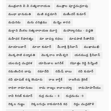
మంత్రవాది వి.వి.సత్యనారాయణ
మంత్రాల పూర్ణచంద్రరావు
మంథా భానుమతి
మణి వడ్లమాని
మణీందర్ కుమార్
మధురిమ
మను చరిత్రము
మన్నెం శారద
మల్లాది వేంకట సత్యనారాయణ మూర్తి
మహాన్యాసము - పధ్ధతి
మహీధర శేషారత్నం
మా బాపట్ల కధలు
మాడపాటి సీతాదేవి
మాయాబజార్
మాలా కుమార్
మీనాక్షి శ్రీనివాస్
ముఖాముఖి
మొక్కపాటి పద్మావతి
మొక్కరాల కామేశ్వరి
యనమండ్ర శ్రీనివాస్
యలమర్తి చంద్రకళ
యామిజాల జగదీశ్
రఘోత్తం రెడ్డి పిన్నింటి
రమణించిన బాపు
రమాదేవి
రమేష్ బాబు
రవి కుమార్
రవి భూషణ్ శర్మ కొండూరు
రాజ కార్తీక్
రాజకీయ క్రికెట్
రాధికా రామానుజం
రామ రాజ్యం కావాలయ్యా
రామమోహనీయం
రావి కిరణ్ కుమార్
రుద్ర దండం – 8
రుద్రదండం -9
రెక్కల గుఱ్ఱం
రెక్కలగుర్రం రాకుమారిడి కధ
రెడ్లం చంద్రమౌళి