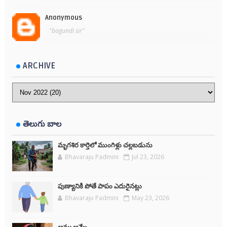
Anonymous
"bagundi sir"
ARCHIVE
తెలుగు బాల
మృగశిర కార్తెలో ముంగిళ్లు చల్లబడును
Bhavaraju Padmini
Jul 23, 2026
పుణ్యానికి పోతే పాపం ఎదురైనట్లు
Bhavaraju Padmini
May 23, 2026