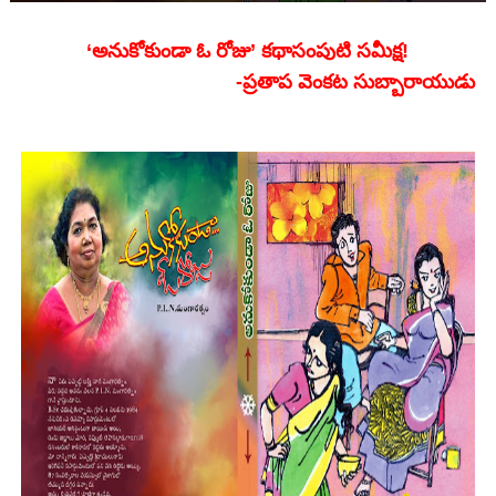
‘
అనుకోకుండా ఓ రోజు’ కథాసంపుటి సమీక్ష!
-ప్రతాప వెంకట సుబ్బారాయుడు