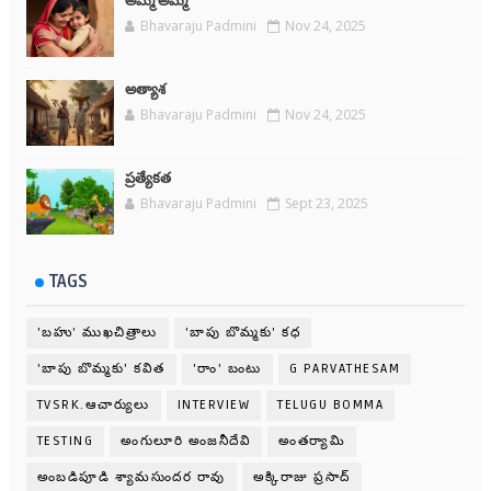
అమ్మ అమ్మే
Bhavaraju Padmini
Nov 24, 2025
అత్యాశ
Bhavaraju Padmini
Nov 24, 2025
ప్రత్యేకత
Bhavaraju Padmini
Sept 23, 2025
TAGS
'బహు' ముఖచిత్రాలు
'బాపు బొమ్మకు' కధ
'బాపు బొమ్మకు' కవిత
'రాం' బంటు
G PARVATHESAM
TVSRK.ఆచార్యులు
INTERVIEW
TELUGU BOMMA
TESTING
అంగులూరి అంజనీదేవి
అంతర్యామి
అంబడిపూడి శ్యామసుందర రావు
అక్కిరాజు ప్రసాద్