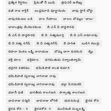
ప్రత్యేక శీర్షికలు
ప్రేమతో నీ ఋషి
ప్రొఫెసర్ అలేఖ్య
ఫణి రాజ కార్తీక్
బండ్లమూడి పూర్ణానందం
బాపు స్టొరీ బోర్డు
బాపురమణల బడి
బాల గేయాలు
బాలల బొమ్మల 'బాబు'
బాలాంత్రపు వేంకటరమణ
బి.ఎన్.వి.పార్థసారథి
బి.ఎన్.వి.పార్ధసారధి
బి.వి. సత్యమూర్తి
బి.వి.ఎస్.రామారావు
బి.వి.సత్య నగేష్
బి.వి.సత్యనగేష్
బి.హరిత
బుడిగి కబుర్లు
బెహరా వెంకట లక్ష్మీ నారాయణ
బొమ్మ బాగా కుదిరింది
బ్నిం
భక్తి మాల
భక్తిమాల
భగవంతుడు సర్వాంతర్యామి
భద్రగిరి శతకము
భమిడిపాటి శాంత కుమారి
భమిడిపాటి స్వరాజ్య నాగరాజా రావు
భమిడిపాటి స్వరాజ్య నాగరాజారావు
భల్లా పేరయకవి
భవానీ ఫణి
భారతీయ కాలగణన - పాశ్చాత్య కాలగణన
భావరాజు పద్మిని
భావరాజు లోగిలి
భువనచంద్ర
భైరవ కోన
భైరవ కోన – 8
భైరవకోన -9
మంచికంటి సుబ్బలక్ష్మి