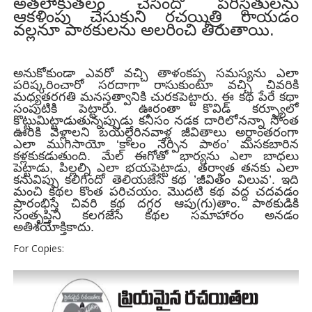
అతలాకుతలం చేసిందో పరిస్థితులను
ఆకళింపు చేసుకుని రచయిత్రి రాయడం
వల్లనూ పాఠకులను అలరించి తీరుతాయి.
అనుకోకుండా ఎవరో వచ్చి తాళంకప్ప సమస్యను ఎలా
పరిష్కరించారో సరదాగా రాసుకుంటూ వచ్చి చివరికి
మధ్యతరగతి మనస్తత్వానికి చురకపెట్టారు. ఈ కథ పేరే కథా
సంపుటికి పెట్టారు. ఊరంతా కొవిడ్ కర్ఫ్యూలో
కొట్టుమిట్టాడుతున్నప్పుడు కనీసం నడక దారిలోనన్నా సొంత
ఊరికి వెళ్లాలని బయల్దేరినవాళ్ల జీవితాలు అర్ధాంతరంగా
ఎలా ముగిసాయో ‘కాలం నేర్పిన పాఠం’ మసకబారిన
కళ్లకుకడుతుంది. మేల్ ఈగోతో భార్యను ఎలా బాధలు
పెట్టాడు, పిల్లల్ని ఎలా భయపెట్టాడు, తర్వాత తనకు ఎలా
కనువిప్పు కలిగిందో తెలియజేసే కథ ’జీవితం విలువ’. ఇది
మంచి కథల కొంత పరిచయం. మొదటి కథ వద్ద చదవడం
ప్రారంభిస్తే చివరి కథ దగ్గర ఆపు(గు)తాం. పాఠకుడికి
సంతృప్తిని కలగజేసే కథల సమాహారం అనడం
అతిశయోక్తికాదు.
For Copies: