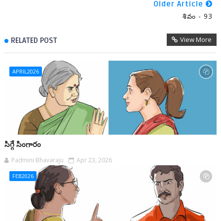
Older Article
శివం - 93
View More
RELATED POST
APRIL2026
సిగ్గే సింగారం
Padmini Bhavaraju
Apr 23, 2026
FEB2026