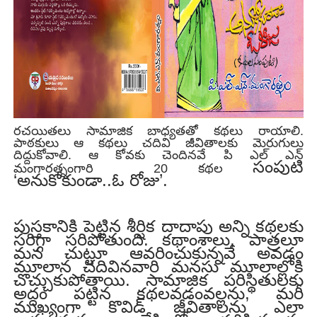
రచయితలు సామాజిక బాధ్యతతో కథలు రాయాలి.
పాఠకులు ఆ కథలు చదివి జీవితాలకు మెరుగులు
దిద్దుకోవాలి. ఆ కోవకు చెందినవే పి ఎల్ ఎన్
సంపుటి
మంగారత్నంగారి 20 కథల
‘అనుకోకుండా..ఓ రోజు’.
పుస్తకానికి పెట్టిన శీర్షిక దాదాపు అన్ని కథలకు
సరిగ్గా సరిపోతుంది. కథాంశాలు, పాత్రలూ
మన చుట్టూ ఆవరించుకున్నవే అవడం
మూలాన చదివినవారి మనసు మూలాల్లోకి
చొచ్చుకుపోతాయి. సామాజిక పరిస్థితులకు
అద్దం పట్టిన కథలవడంవల్లను, మరీ
ముఖ్యంగా కొవిడ్ జీవితాలను ఎలా