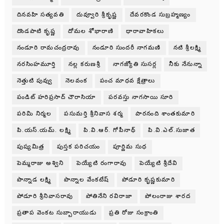
దినవహి సత్యవతి
దువ్వూరి శ్రీకృష్ణ
దేవరకొండ సుబ్రహ్మణ్యం
దొండపాటి కృష్ణ
దోమల శోభారాణి
ధారావాహికలు
నండూరి రామచంద్రరావు
నండూరి సుందరీ నాగమణి
నటి శ్రీలక్ష్మి
నరసింహమూర్తి
నల్ల కరుణశ్రీ
నాగజ్యోతి సుసర్ల
నీకు నేనున్నా
నెత్తుటి పువ్వు
నెలవంక
పంచ మాధవ క్షేత్రాలు
పండిట్ హరిప్రసాద్ చౌరాసియా
పరవస్తు నాగసాయి సూరి
పరిమి నిర్మల
పసుమర్తి శ్రీనివాస శర్మ
పారనంది శాంతకుమారి
పి.యస్.యమ్. లక్ష్మి
పి.వి.ఆర్. గోపీనాథ్
పి.వి.ఎల్.సుజాత
పుష్యమిత్ర
పుస్తక పరిచయం
పూర్ణిమ సుధ
పెమ్మరాజు అశ్విని
పెయ్యేటి రంగారావు
పెయ్యేటి శ్రీదేవి
పొన్నాడ లక్ష్మి
పొన్నాల వేంకటేష్
పోడూరి కృష్ణకుమారి
పోడూరి శ్రీనివాసరావు
పోతినేని రవిరాజా
పోలంరాజు శారద
ప్రతాప వెంకట సుబ్బారాయుడు
ప్రతి రోజు సంక్రాంతి