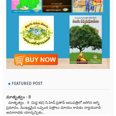
FEATURED POST
మాతృత్వం - 8
మాతృత్వం - 8 (పెద్ద కథ) సి.హెచ్.ప్రతాప్ ఆసుపత్రిలో జరిగిన అగ్ని
ప్రమాదం, ముఖ్యమైన ఒప్పంద పత్రాలు మాయం కావడం న్యాయవాది
అనూరాధకు యాదృచ్ఛికం...