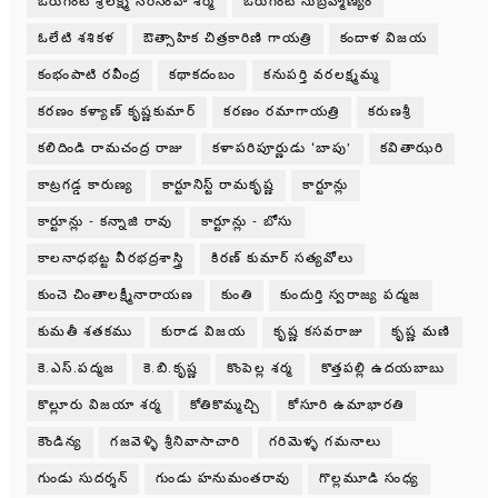
ఓరుగంటి శ్రీలక్ష్మి నరసింహ శర్మ
ఓరుగంటి సుబ్రహ్మణ్యం
ఓలేటి శశికళ
ఔత్సాహిక చిత్రకారిణి గాయత్రి
కందాళ విజయ
కంభంపాటి రవీంద్ర
కథాకదంబం
కనుపర్తి వరలక్ష్మమ్మ
కరణం కళ్యాణ్ కృష్ణకుమార్
కరణం రమాగాయత్రి
కరుణశ్రీ
కలిదిండి రామచంద్ర రాజు
కళాపరిపూర్ణుడు ‘బాపు’
కవితాఝరి
కాట్రగడ్డ కారుణ్య
కార్టూనిస్ట్ రామకృష్ణ
కార్టూన్లు
కార్టూన్లు - కన్నాజి రావు
కార్టూన్లు - బోసు
కాలనాధభట్ట వీరభద్రశాస్త్రి
కిరణ్ కుమార్ సత్యవోలు
కుంచె చింతాలక్ష్మీనారాయణ
కుంతి
కుందుర్తి స్వరాజ్య పద్మజ
కుమతీ శతకము
కురాడ విజయ
కృష్ణ కసవరాజు
కృష్ణ మణి
కె.ఎస్.పద్మజ
కె.బి.కృష్ణ
కొంపెల్ల శర్మ
కొత్తపల్లి ఉదయబాబు
కొల్లూరు విజయా శర్మ
కోతికొమ్మచ్చి
కోసూరి ఉమాభారతి
కౌండిన్య
గజవెళ్ళి శ్రీనివాసాచారి
గరిమెళ్ళ గమనాలు
గుండు సుదర్శన్
గుండు హనుమంతరావు
గొల్లమూడి సంధ్య