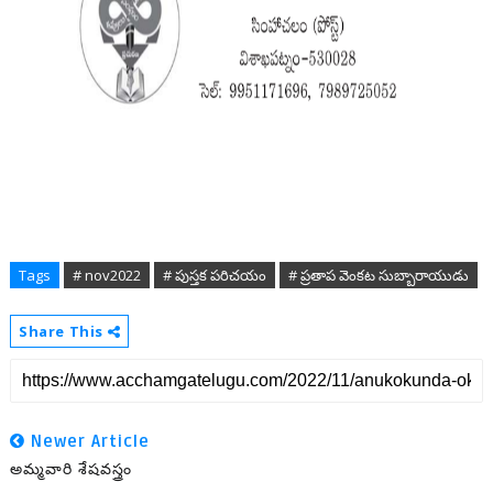
Tags
# nov2022
# పుస్తక పరిచయం
# ప్రతాప వెంకట సుబ్బారాయుడు
Share This
Newer Article
అమ్మవారి శేషవస్త్రం