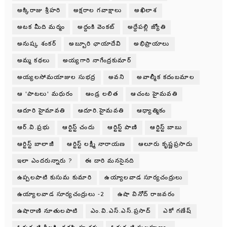
అక్కిరాజు శ్రీహరి
అక్షరాల గవాక్షాలు
అఖిలాశ
అటక మీది మర్మం
అద్దంకి వెంకట్
అద్దేపల్లి జ్యోతి
అనుష్క శంకర్
అబ్బూరి ఛాయాదేవి
అభిప్రాయాలు
అమ్మ కథలు
అయ్యగారి నాగేంద్రకుమార్
అయ్యలసోమయాజుల సుభద్ర
అవని
అవాల్మీక కదంబమాల
ఆ 'పాటలు' మధురం
ఆండ్ర లలిత
ఆచంట హైమవతి
ఆదూరి హైమావతి
ఆదూరి.హైమవతి
ఆధ్యాత్మికం
ఆర్.వి.ప్రభు
ఆర్టిస్ట్ చందు
ఆర్టిస్ట్ పాణి
ఆర్టిస్ట్ బాబు
ఆర్టిస్ట్ బాలాజీ
ఆర్టిస్ట్ లక్ష్మీ నారాయణ
ఆలూరు కృష్ణప్రసాదు
ఇలా ఎందరున్నారు ?
ఈ దారి మనసైనది
ఉప్పలపాటి కుసుమ కుమారి
ఉయ్యాలవాడ సూర్యచంద్రులు
ఉయ్యాలవాడ సూర్యచంద్రులు -2
ఉషా వినోద్ రాజవరం
ఉషారాణి నూతులపాటి
ఎం.వి.ఎస్.ఎస్.ప్రసాద్
ఎకో గణేష్