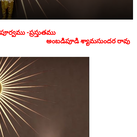
ి పూర్వము -ప్రస్తుతము
అంబడిపూడి శ్యామసుందర రావు