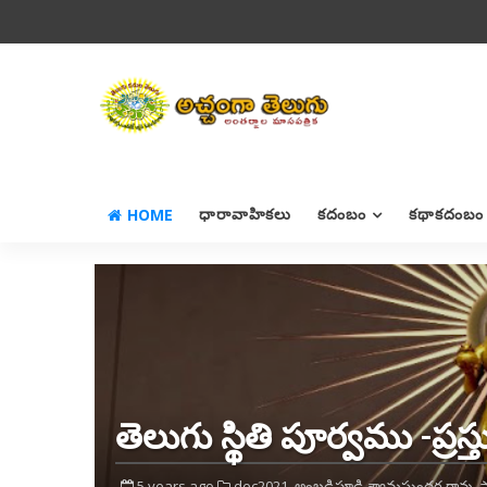
HOME
ధారావాహికలు
కదంబం
కథాకదంబం
తెలుగు స్థితి పూర్వము -ప్రస
5 years ago
dec2021,
అంబడిపూడి శ్యామసుందర రావు,
స