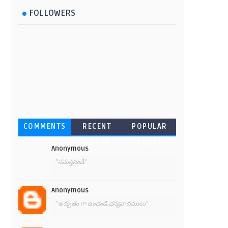
FOLLOWERS
COMMENTS
RECENT
POPULAR
POSTS
POSTS
Anonymous
"నమస్తేనండీ"
Anonymous
"అద్భుతం గా ఉందండి.ధన్యవాదములు"