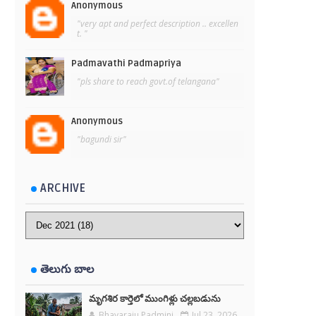
Anonymous
"very apt and perfect description .. excellen
t. "
Padmavathi Padmapriya
"pls share to reach govt.of telangana"
Anonymous
"bagundi sir"
ARCHIVE
తెలుగు బాల
మృగశిర కార్తెలో ముంగిళ్లు చల్లబడును
Bhavaraju Padmini
Jul 23, 2026