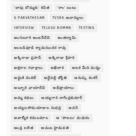
'బాపు బొమ్మకు' కవిత
'రాం' బంటు
G PARVATHESAM
TVSRK.ఆచార్యులు
INTERVIEW
TELUGU BOMMA
TESTING
అంగులూరి అంజనీదేవి
అంతర్యామి
అంబడిపూడి శ్యామసుందర రావు
అక్కిరాజు ప్రసాద్
అక్కిరాజు శ్రీహరి
అక్షరాల గవాక్షాలు
అఖిలాశ
అటక మీది మర్మం
అద్దంకి వెంకట్
అద్దేపల్లి జ్యోతి
అనుష్క శంకర్
అబ్బూరి ఛాయాదేవి
అభిప్రాయాలు
అమ్మ కథలు
అయ్యగారి నాగేంద్రకుమార్
అయ్యలసోమయాజుల సుభద్ర
అవని
అవాల్మీక కదంబమాల
ఆ 'పాటలు' మధురం
ఆండ్ర లలిత
ఆచంట హైమవతి