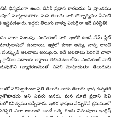
దీనికి భిన్నముగా ఉంది. దీనికి ప్రధాన కారణము ఏ ప్రాంతము
 భాషలో మాట్లాడుతారు. మన తెలుగు వారి దౌర్భాగ్యము ఏమిటి
నికి ఇష్టపడతారు. ఇద్దరు తెలుగు వాళ్ళు ఎదురైనా ఇదే పరిస్థితి!
ోవడం చాలా సులువు. ఎందుకంటే వారి ఇంటికి ఉండే నేమ్ ప్లేట్
ారి మాతృభాషలో ఉంటాయి. ఇళ్లలో కూడా అమ్మ, నాన్న లాంటి
 సంస్కృతీ అలవాటు అయ్యింది. ఇదే అలవాటు పెరిగితే చాలా
ి గ్రామీణ పదాలకు అర్ధాలు తెలియటం లేదు. ఎందుకంటే వాటి
చదువుకొని (వ్యాకరణముతో సహా) మాట్లాడుతూ తెలుగును
 సరిపెట్టకుండా ప్రతి తెలుగు వాడు తెలుగు భాష ఉన్నతికి
ుకోకూడదు అని ఎవరు అనరు. మన మాజీ ప్రధాని పివి
గులో కవిత్వము చెప్పేవారు. ఇతర భాషలు నేర్చుకొనే క్రమములో
 పరిస్థితి ఎలా అయింది అంటే ఒక్క రెండు నిముషాలు ఇంగ్లిష్