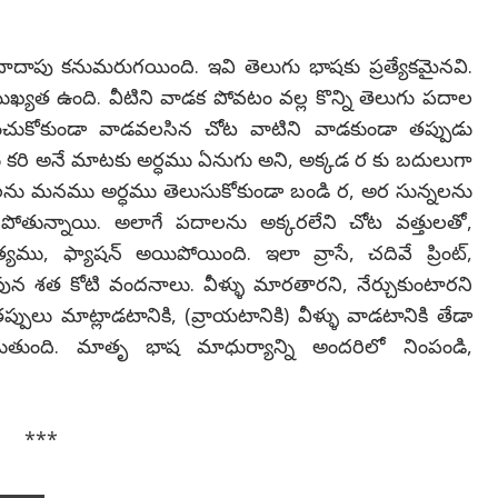
దాపు కనుమరుగయింది. ఇవి తెలుగు భాషకు ప్రత్యేకమైనవి.
రాముఖ్యత ఉంది. వీటిని వాడక పోవటం వల్ల కొన్ని తెలుగు పదాల
టించుకోకుండా వాడవలసిన చోట వాటిని వాడకుండా తప్పుడు
రి అనే మాటకు అర్ధము ఏనుగు అని, అక్కడ ర కు బదులుగా
దాలను మనము అర్ధము తెలుసుకోకుండా బండి ర, అర సున్నలను
తున్నాయి. అలాగే పదాలను అక్కరలేని చోట వత్తులతో,
ము, ఫ్యాషన్ అయిపోయింది. ఇలా వ్రాసే, చదివే ప్రింట్,
ఫున శత కోటి వందనాలు. వీళ్ళు
మారతారని, నేర్చుకుంటారని
్పులు మాట్లాడటానికి, (వ్రాయటానికి) వీళ్ళు
వాడటానికి
తేడా
ుపడుతుంది. మాతృ భాష
మాధుర్యాన్ని అందరిలో
నింపండి,
***