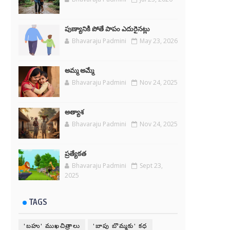
పుణ్యానికి పోతే పాపం ఎదురైనట్లు
Bhavaraju Padmini
May 23, 2026
అమ్మ అమ్మే
Bhavaraju Padmini
Nov 24, 2025
అత్యాశ
Bhavaraju Padmini
Nov 24, 2025
ప్రత్యేకత
Bhavaraju Padmini
Sept 23,
2025
TAGS
'బహు' ముఖచిత్రాలు
'బాపు బొమ్మకు' కధ