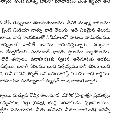
ున్నారు. అంటే మాతృ భాషలో మాట్లాడటం ఎంత కష్టమో అని
ి చేసే తప్పులను తెలుసుకుందాము. దీనికి ముఖ్య కారణము
క్, ప్రింట్ మీడియా వాళ్ళు వాడే తెలుగు, అదే నిజమైన తెలుగు
ే పరాయి భాష గాయకులతో సినిమాలలో పాటలు పాడించటము.
పులతో పాడితే జనము ఆనందిస్తున్నారు. ఎక్కువగా
 నేర్చుకోవాలి. ఎందుకంటే భాషకు ప్రాణము వ్యాకరణము.
లలో దొర్లే తప్పులు, ఉదాహరణకు స్వజన అనేమాటకు అర్ధము
కుక్కలు, అలాగే సకలము అంటే సర్వస్వము కానీ శకలం అంటే
ి, కానీ దానిని శకృత్ అని ఉపయోగిస్తే మలము అని అర్ధము.
 వాడవలసిన సందర్భాలలో ఫ్యాషన్ గా ష వాడుతున్నారు.
ాయి. మచ్చుకు కొన్ని:
తెలంఘాన,
మౌళిక (సాక్షాత్తూ ప్రభుత్వం
మధ్యపానం
,
కల్లు
(కళ్ళు),
భుద్ద
బగవానుడు
,
ఘ్రందాలయం,
వట్లేదు సమయానికి. మీకు
తోచినవి
మీరూ
రాయండి) ఇవన్నీ