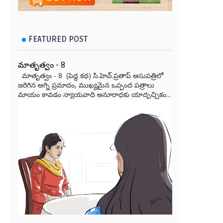
FEATURED POST
మాతృత్వం - 8
మాతృత్వం - 8 (పెద్ద కథ) సి.హెచ్.ప్రతాప్ ఆసుపత్రిలో
జరిగిన అగ్ని ప్రమాదం, ముఖ్యమైన ఒప్పంద పత్రాలు
మాయం కావడం న్యాయవాది అనూరాధకు యాదృచ్ఛికం...