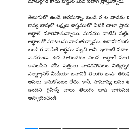
మాటల్లోనే కాదు
బోర్డుల
మీద
ఇలాగే
వ్రాస్తున్నారు.
తెలుగులో ఉండే అరసున్నా, బండి ర ల వాడకం దా
కావ్య భాషలో లక్ష్మణ శాస్త్రములో వీటికి చాలా ప్
అర్ధాలే మారిపోతున్నాయి. మనము వాటిని పట్
అర్ధాలతో మాటలను వాడుతున్నాము. ఉదాహరణకు క
బండి ర వాడితే అర్ధము నల్లని అని. ఇలాంటి ప
వాడకుండా ఉపయోగించటం వలన అర్ధాలే మారిపో
కావలసిన చోట వత్తులు వాడకపోవటం నిత్యకృత్య
ఎలక్ట్రానిక్ మీడియా జనానికి తెలుగు భాషా తరు
అసలు
అనుకోవటం
లేదు.
కానీ, సామాన్య జనం తప
ఉందని గ్రహిస్తే చాలు తెలుగు భాష బాగ
ఆస్వాదించండి.