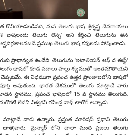
ేత కొనియాడబడినది, మన తెలుగు భాష. శ్రీకృష్ణ దేవరాయలు
దేశ భాషలందు తెలుగు లెస్స' అని కీర్తించి తెలుగును తన
ష్టదిగ్గజాలనబడే ప్రముఖ తెలుగు భాష కవులను పోషించాడు.
ుకు ప్రాధాన్యత ఉండేది. తెలుగును 'ఇటాలియన్ ఆఫ్ ద ఈస్ట్'
తెలుగు భాషలో కూడ పదాలు హల్లు శబ్దముతో అంతమౌతాయని
 డీ చెప్పటమే. ఈ విధముగా ప్రపంచ ఉత్తర ప్రాంతాలలోని భాషలో
పూర్తి అవుతుంది. భారత దేశములో తెలుగు మాట్లాడే వారు
డన స్థానము, ప్రపంచ భాషలలో 15 వ స్థానము తెలుగుది.
ి లేదని విశ్వకవి రవీంద్ర నాధ్ టాగోర్ అన్నాడు.
ట్లాడే వారు ఉన్నారు. ప్రస్తుత మారిషస్ ప్రధాని తెలుగు
ర జాతి)వారు, మైన్మార్ లోని చాలా మంది ప్రజలు తెలుగు