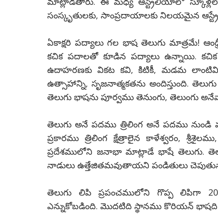
మాట్లాడతారు. ఈ మధ్య ఆస్ట్రేలియాలో స్కూళ్ల
సంస్కృతులకు, సాంప్రదాయాలకు నిలయమైన ఆస్ట్ర
ఏకాక్షరి పద్యాలు గల భాష తెలుగు మాత్రమే! ఆ
కచిక పదాలతో కూడిన పద్యాలు ఉన్నాయి. కచిక
ఉదాహరణకు వికట కవి, కిటికీ, మడమ లాంటివ
ఉత్సాహాన్ని, సృజనాత్మకతను అందిస్తుంది. తెలు
తెలుగు భాషను పూర్వము తెనుంగు, తెలుంగు అనే
తెలుగు అనే పదము త్రిలింగ అనే పదము నుండి వచ
ప్రకారము త్రిలింగ క్షేత్రాలైన కాళేశ్వరం, శ్ర
ప్రదేశములోని జనాభా మాట్లాడే భాషే తెలుగు
నాడులు ఉత్తేజితమవుతాయని పండితులు చెపుతున
తెలుగు లిపి ప్రపంచములోని గొప్ప లిపిగా 
ఎన్నుకోబడింది. మొదటిది స్థానము కొరియన్ భాషది