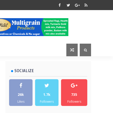
SOCIALIZE
26k
1.7k
735
Likes
Followers
Followers