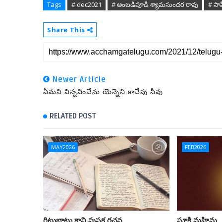
Tags
# dec2021
# అంబడిపూడి శ్యామసుందర రావు
# సా
Share This
Newer Article
ఏమని విన్నవించేను యెన్నెని కాచేవు నీవు
RELATED POST
MAY2026
FEB2026
గిట్టుబాటు కాని పుస్తక రచన
సూక్తి మహిమ