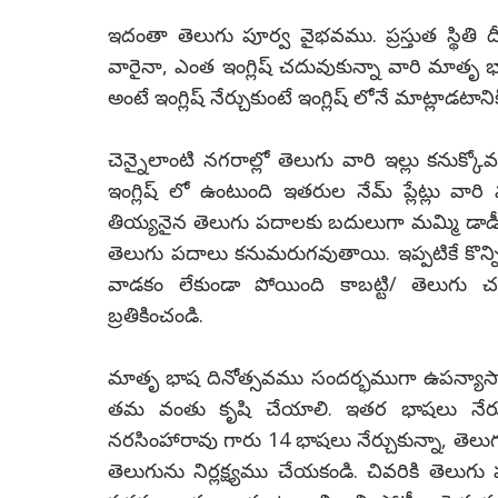
ఇదంతా తెలుగు పూర్వ వైభవము. ప్రస్తుత స్థితి 
వారైనా, ఎంత ఇంగ్లిష్ చదువుకున్నా వారి మాతృ
అంటే ఇంగ్లిష్ నేర్చుకుంటే ఇంగ్లిష్ లోనే మాట్లాడటా
చెన్నైలాంటి నగరాల్లో తెలుగు వారి ఇల్లు కనుక్క
ఇంగ్లిష్ లో ఉంటుంది ఇతరుల నేమ్ ప్లేట్లు వ
తియ్యనైన తెలుగు పదాలకు బదులుగా మమ్మి డాడీ
తెలుగు పదాలు కనుమరుగవుతాయి. ఇప్పటికే కొన్న
వాడకం లేకుండా పోయింది కాబట్టి/ తెలుగు 
బ్రతికించండి.
మాతృ భాష దినోత్సవము సందర్భముగా ఉపన్యాసాలతో
తమ వంతు కృషి చేయాలి. ఇతర భాషలు నేర్చ
నరసింహారావు గారు 14 భాషలు నేర్చుకున్నా, తెలు
తెలుగును నిర్లక్ష్యము చేయకండి. చివరికి తెలుగు