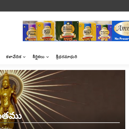
కళావేదిక
శీర్షికలు
శ్రీధరమాధురి
్తుతము
ాహిత్యం,