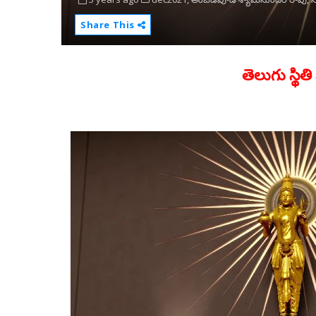
Share This
తెలుగు స్థిత