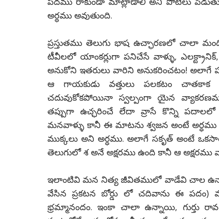
పదము రాకుండా మాట్లాడాలి అని పోటీలు పెడుత
అర్ధము అవుతుంది.
ప్రస్తుతము తెలుగు భాష ఉచ్ఛారణలో చాలా మంద
టీవీలలో యాంకర్లుగా పనిచేసే వాళ్ళు, ఎలక్ట్రాని
అనుకోని ఇతరులు వారిని అనుకరించటం! అలాగ
ఆ గాయకుడు వత్తులు పలకటం చాతకాక తప్
చదువుకోకపోయినా స్వల్పంగా యైన వ్యాకరణము
తప్పుగా ఉచ్ఛరించే లేదా వ్రాసే కొన్ని పదా
మనవాళ్ళు కానీ ఈ మాటను శ్వజన అంటే అర్ధము 
ముక్కలు అని అర్ధము. అలాగే సకృత్ అంటే ఒకసార
తెలుగులో శ అనే అక్షరము ఉంది కానీ ఆ అక్షరము
ఇలాంటివి మన నిత్య జీవితములో వాడేవి చాల ఉన్న
వేసిన ప్రకటన బోర్డు లో చదివాను ఈ పదం)
భ్రమ్మానందం.
ఇంకా చాలా ఉన్నాయి, గుర్తు రా