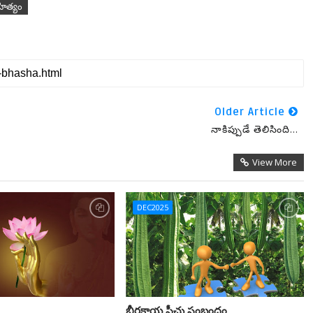
హిత్యం
Older Article
నాకిప్పుడే తెలిసింది...
View More
DEC2025
బీరకాయ పీచు సంబంధం