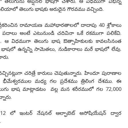
లో తెలుగును అప్షనల్ భాషగా చేశారు. ఆ విధముగా విభిన్న
ేలియాలో తెలుగు భాషకు అరుదైన గౌరవము వచ్చింది.
ంధ్రీకరించిన రామాయణ మహాభారతాలలో దాదాపు 40 శ్లోకాలు
 పదాలు అంటే ఎటునుండి చదివినా ఒకే రకముగా పలికేవి.
ి. ఆ విధముగా తెలుగు భాష ఔత్సాహికులకు కావలసినంత
గు భాషలో ఉన్నన్ని సామెతలు, నుడికారాలు మరే భాషలో లేవు.
వారు.
్చినట్లుగా చరిత్రే కారులు చెపుతున్నారు. హిందూ పురాణాల
ీశైలము, భీమేశ్వరముల మధ్య గల ప్రదేశము త్రిలింగ దేశము. ఈ
. తెలుగు భాష మాట్లాడటం వల్ల మన శరీరములో గల 72,000
్నారు.
2012 లో ఇంటర్ నేషనల్ ఆల్ఫాబెట్ అసోషియేషన్ ద్వార
.