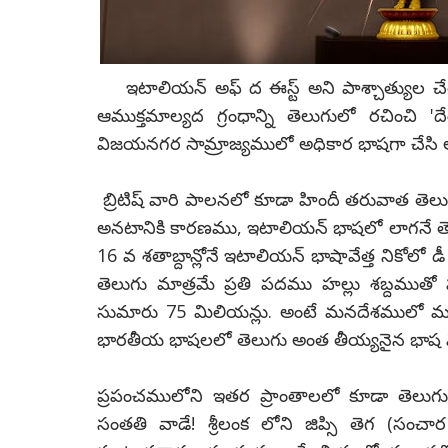
ఇటాలియన్ అఫ్ ద ఈస్ట్ అని పాశ్చాత్యుల చ
ఆముక్తమాల్యద గ్రంధాన్ని తెలుగులో రచించి '
విజయనగర సామ్రాజ్యములో అధికార భాషగా చేసి అ
బ్రిటిష్ వారి పాలనలో కూడా హిందీ తరువాత తెలుగ
అనటానికి కారణము, ఇటాలియన్ భాషలో లాగనే 
16 వ శతాబ్దాన్లోనే ఇటాలియన్ భాషావేత్త నికోలో
తెలుగు మాత్రమే ప్రతి పదము హల్లు శబ్దముతో 
సుమారు 75 మిలియన్లు. అంటే మనదేశములో మూ
భారతీయ భాషలలో తెలుగు అంత తీయ్యనైన భాష మరొకట
ప్రపంచములోని ఇతర ప్రాంతాలలో కూడా తెలుగు మా
సంతతి వాడే! శ్రీలంక లోని జిప్సి తెగ (సంచా