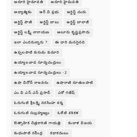
ఆదూరి హైమావతి
ఆదూరి.హైమవతి
ఆధ్యాత్మికం
ఆర్.వి.ప్రభు
ఆర్టిస్ట్ చందు
ఆర్టిస్ట్ పాణి
ఆర్టిస్ట్ బాబు
ఆర్టిస్ట్ బాలాజీ
ఆర్టిస్ట్ లక్ష్మీ నారాయణ
ఆలూరు కృష్ణప్రసాదు
ఇలా ఎందరున్నారు ?
ఈ దారి మనసైనది
ఉప్పలపాటి కుసుమ కుమారి
ఉయ్యాలవాడ సూర్యచంద్రులు
ఉయ్యాలవాడ సూర్యచంద్రులు -2
ఉషా వినోద్ రాజవరం
ఉషారాణి నూతులపాటి
ఎం.వి.ఎస్.ఎస్.ప్రసాద్
ఎకో గణేష్
ఓరుగంటి శ్రీలక్ష్మి నరసింహ శర్మ
ఓరుగంటి సుబ్రహ్మణ్యం
ఓలేటి శశికళ
ఔత్సాహిక చిత్రకారిణి గాయత్రి
కందాళ విజయ
కంభంపాటి రవీంద్ర
కథాకదంబం