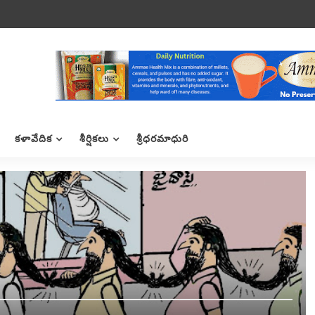
కళావేదిక
శీర్షికలు
శ్రీధరమాధురి