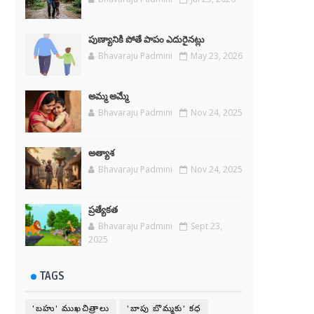
పుణ్యానికి పోతే పాపం ఎదురైనట్లు
Bhavaraju Padmini
May 23, 2026
అమ్మ అమ్మే
Bhavaraju Padmini
Nov 24, 2025
అత్యాశ
Bhavaraju Padmini
Nov 24, 2025
ప్రత్యేకత
Bhavaraju Padmini
Sept 23,
2025
TAGS
'బహు' ముఖచిత్రాలు
'బాపు బొమ్మకు' కధ