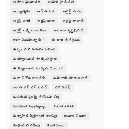
ఆదూరి హైమావతి
ఆదూరి.హైమవతి
ఆధ్యాత్మికం
ఆర్.వి.ప్రభు
ఆర్టిస్ట్ చందు
ఆర్టిస్ట్ పాణి
ఆర్టిస్ట్ బాబు
ఆర్టిస్ట్ బాలాజీ
ఆర్టిస్ట్ లక్ష్మీ నారాయణ
ఆలూరు కృష్ణప్రసాదు
ఇలా ఎందరున్నారు ?
ఈ దారి మనసైనది
ఉప్పలపాటి కుసుమ కుమారి
ఉయ్యాలవాడ సూర్యచంద్రులు
ఉయ్యాలవాడ సూర్యచంద్రులు -2
ఉషా వినోద్ రాజవరం
ఉషారాణి నూతులపాటి
ఎం.వి.ఎస్.ఎస్.ప్రసాద్
ఎకో గణేష్
ఓరుగంటి శ్రీలక్ష్మి నరసింహ శర్మ
ఓరుగంటి సుబ్రహ్మణ్యం
ఓలేటి శశికళ
ఔత్సాహిక చిత్రకారిణి గాయత్రి
కందాళ విజయ
కంభంపాటి రవీంద్ర
కథాకదంబం