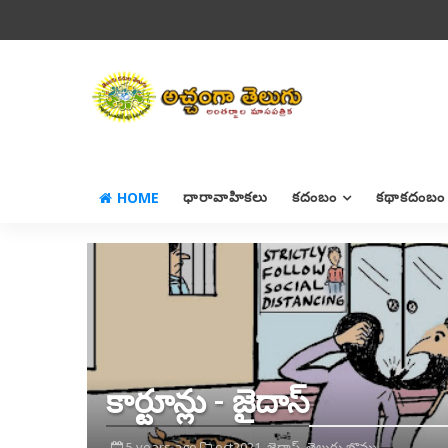
HOME
ధారావాహికలు
కదంబం
కథాకదంబం
కార్టూన్లు - జైదాస్
5 years ago
oct2021,
జైదాస్,
తెలుగు బొమ్మ,