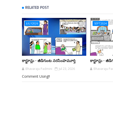
RELATED POST
JULY2026
SEPT2024
కార్టూన్లు - జీడిగుంట నరసింహమూర్తి
కార్టూన్లు - జ
Bhavaraju Padmini
Jul 23, 2026
Bhavaraju Pa
Comment Using!!