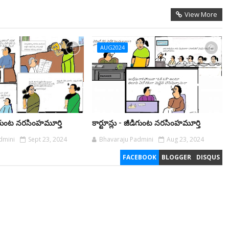
View More
AUG2024
ీడిగుంట నరసింహమూర్తి
కార్టూన్లు - జీడిగుంట నరసింహమూర్తి
dmini
Sept 23, 2024
Bhavaraju Padmini
Aug 23, 2024
FACEBOOK
BLOGGER
DISQUS