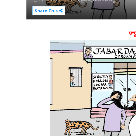
Share This
కార