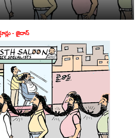
్టూన్లు - జైదాస్