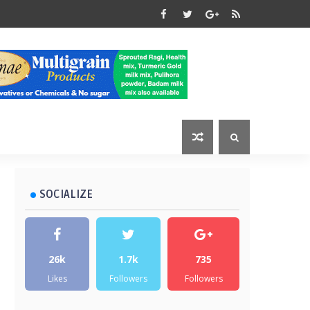
SOCIALIZE
26k
1.7k
735
Likes
Followers
Followers