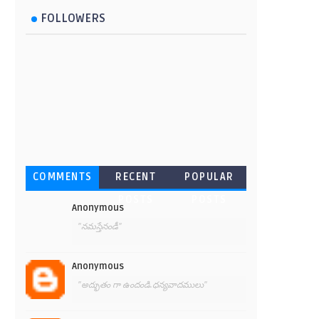
FOLLOWERS
COMMENTS
RECENT
POPULAR
POSTS
POSTS
Anonymous
"నమస్తేనండీ"
Anonymous
"అద్భుతం గా ఉందండి.ధన్యవాదములు"