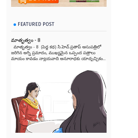
FEATURED POST
మాతృత్వం - 8
మాతృత్వం - 8 (పెద్ద కథ) సి.హెచ్.ప్రతాప్ ఆసుపత్రిలో
జరిగిన అగ్ని ప్రమాదం, ముఖ్యమైన ఒప్పంద పత్రాలు
మాయం కావడం న్యాయవాది అనూరాధకు యాదృచ్ఛికం...