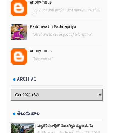
Anonymous
"very apt and perfect description .. excellen
t. "
Padmavathi Padmapriya
"pls share to reach govt.of telangana"
Anonymous
"bagundi sir"
ARCHIVE
తెలుగు బాల
మృగశిర కార్తెలో ముంగిళ్లు చల్లబడును
Bhavaraju Padmini
Jul 23, 2026