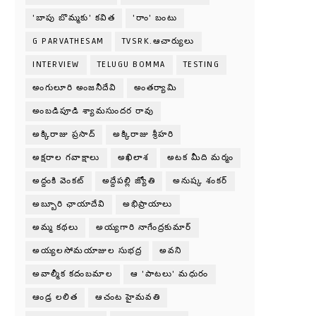
'బాపు బొమ్మకు' కవిత
'రాం' బంటు
G PARVATHESAM
TVSRK.ఆచార్యులు
INTERVIEW
TELUGU BOMMA
TESTING
అంగులూరి అంజనీదేవి
అంతర్యామి
అంబడిపూడి శ్యామసుందర రావు
అక్కిరాజు ప్రసాద్
అక్కిరాజు శ్రీహరి
అక్షరాల గవాక్షాలు
అఖిలాశ
అటక మీది మర్మం
అద్దంకి వెంకట్
అద్దేపల్లి జ్యోతి
అనుష్క శంకర్
అబ్బూరి ఛాయాదేవి
అభిప్రాయాలు
అమ్మ కథలు
అయ్యగారి నాగేంద్రకుమార్
అయ్యలసోమయాజుల సుభద్ర
అవని
అవాల్మీక కదంబమాల
ఆ 'పాటలు' మధురం
ఆండ్ర లలిత
ఆచంట హైమవతి