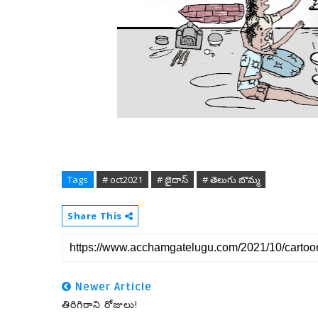
Tags
# oct2021
# జైదాస్
# తెలుగు బొమ్మ
Share This
Newer Article
తిరిగిరాని రోజులు!