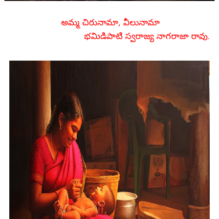
అమ్మ చిరునామా, వీలునామా
భమిడిపాటి స్వరాజ్య నాగరాజా రావు.