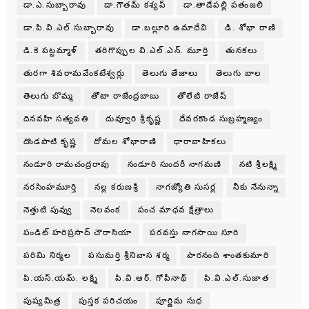
డా.ఎ.సుబ్బారావు
డా.గౌతమ్ కశ్యప్
డా.తాడేపల్లి పతంజలి
డా.పి.వి.ఎల్.సుబ్బారావు
డా.బల్లూరి ఉమాదేవి
డి. శోభా రాణి
డి.కె పట్టమ్మాళ్
తరిగొప్పుల వి.ఎల్.ఎన్. మూర్తి
తునకలు
తురగా శివరామవేంకటేశ్వర్లు
తెలుగు తేజాలు
తెలుగు బాల
తెలుగు బొమ్మ
తోటా రాజేంద్రబాబు
తోలేటి రాజేష్
దినవహి సత్యవతి
దువ్వూరి శ్రీకృష్ణ
దేవరకొండ సుబ్రహ్మణ్యం
దొండపాటి కృష్ణ
దోమల శోభారాణి
ధారావాహికలు
నండూరి రామచంద్రరావు
నండూరి సుందరీ నాగమణి
నటి శ్రీలక్ష్మి
నరసింహమూర్తి
నల్ల కరుణశ్రీ
నాగజ్యోతి సుసర్ల
నీకు నేనున్నా
నెత్తుటి పువ్వు
నెలవంక
పంచ మాధవ క్షేత్రాలు
పండిట్ హరిప్రసాద్ చౌరాసియా
పరవస్తు నాగసాయి సూరి
పరిమి నిర్మల
పసుమర్తి శ్రీనివాస శర్మ
పారనంది శాంతకుమారి
పి.యస్.యమ్. లక్ష్మి
పి.వి.ఆర్. గోపీనాథ్
పి.వి.ఎల్.సుజాత
పుష్యమిత్ర
పుస్తక పరిచయం
పూర్ణిమ సుధ