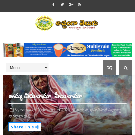
అమ్మ చిరునామా, వీలునామా
6 years ago
November 2020,
కవితాఝరి,
భమిడిపాటి స్వరాజ్య
నాగరాజా రావు,
Share This