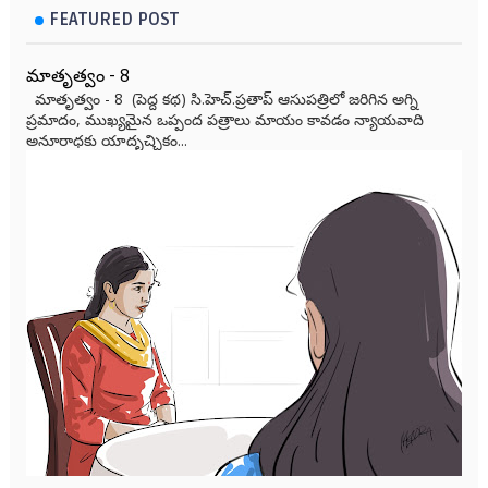
FEATURED POST
మాతృత్వం - 8
మాతృత్వం - 8 (పెద్ద కథ) సి.హెచ్.ప్రతాప్ ఆసుపత్రిలో జరిగిన అగ్ని
ప్రమాదం, ముఖ్యమైన ఒప్పంద పత్రాలు మాయం కావడం న్యాయవాది
అనూరాధకు యాదృచ్ఛికం...