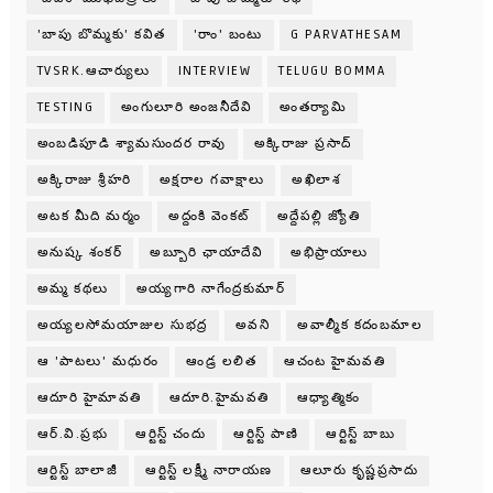
'బాపు బొమ్మకు' కవిత
'రాం' బంటు
G PARVATHESAM
TVSRK.ఆచార్యులు
INTERVIEW
TELUGU BOMMA
TESTING
అంగులూరి అంజనీదేవి
అంతర్యామి
అంబడిపూడి శ్యామసుందర రావు
అక్కిరాజు ప్రసాద్
అక్కిరాజు శ్రీహరి
అక్షరాల గవాక్షాలు
అఖిలాశ
అటక మీది మర్మం
అద్దంకి వెంకట్
అద్దేపల్లి జ్యోతి
అనుష్క శంకర్
అబ్బూరి ఛాయాదేవి
అభిప్రాయాలు
అమ్మ కథలు
అయ్యగారి నాగేంద్రకుమార్
అయ్యలసోమయాజుల సుభద్ర
అవని
అవాల్మీక కదంబమాల
ఆ 'పాటలు' మధురం
ఆండ్ర లలిత
ఆచంట హైమవతి
ఆదూరి హైమావతి
ఆదూరి.హైమవతి
ఆధ్యాత్మికం
ఆర్.వి.ప్రభు
ఆర్టిస్ట్ చందు
ఆర్టిస్ట్ పాణి
ఆర్టిస్ట్ బాబు
ఆర్టిస్ట్ బాలాజీ
ఆర్టిస్ట్ లక్ష్మీ నారాయణ
ఆలూరు కృష్ణప్రసాదు