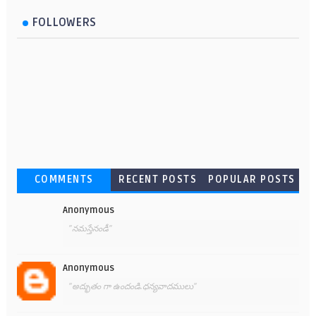
FOLLOWERS
COMMENTS
RECENT POSTS
POPULAR POSTS
Anonymous
"నమస్తేనండీ"
Anonymous
"అద్భుతం గా ఉందండి.ధన్యవాదములు"