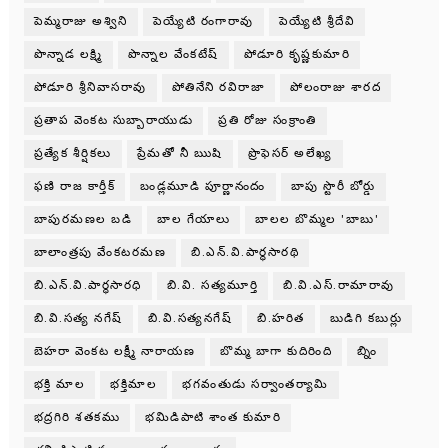
పెమ్మరాజు అశ్విని
పెయ్యేటి రంగారావు
పెయ్యేటి శ్రీదేవి
పొన్నాడ లక్ష్మి
పొన్నాల వేంకటేష్
పోడూరి కృష్ణకుమారి
పోడూరి శ్రీనివాసరావు
పోతినేని రవిరాజా
పోలంరాజు శారద
ప్రతాప వెంకట సుబ్బారాయుడు
ప్రతి రోజు సంక్రాంతి
ప్రత్యేక శీర్షికలు
ప్రేమతో నీ ఋషి
ప్రొఫెసర్ అలేఖ్య
ఫణి రాజ కార్తీక్
బండ్లమూడి పూర్ణానందం
బాపు స్టొరీ బోర్డు
బాపురమణల బడి
బాల గేయాలు
బాలల బొమ్మల 'బాబు'
బాలాంత్రపు వేంకటరమణ
బి.ఎన్.వి.పార్థసారథి
బి.ఎన్.వి.పార్ధసారధి
బి.వి. సత్యమూర్తి
బి.వి.ఎస్.రామారావు
బి.వి.సత్య నగేష్
బి.వి.సత్యనగేష్
బి.హరిత
బుడిగి కబుర్లు
బెహరా వెంకట లక్ష్మీ నారాయణ
బొమ్మ బాగా కుదిరింది
బ్నిం
భక్తి మాల
భక్తిమాల
భగవంతుడు సర్వాంతర్యామి
భద్రగిరి శతకము
భమిడిపాటి శాంత కుమారి