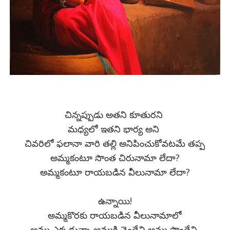
చిన్నప్పుడు అతని కూతురని
మధ్యలో ఇతని భార్య అని
చివరిలో ఫలానా వారి తల్లి అనిపించుకోవటమే తప్ప
అమ్మకంటూ సొంత చిరునామా లేదా?
అమ్మకంటూ రాయబడిన వీలునామా లేదా?
ఉన్నాయి!
అమ్మకొరకు రాయబడిన వీలునామాలో
అమ్మ ఎక్కడున్నా అమ్మకి చెందేవి,అమ్మ పొందేవి