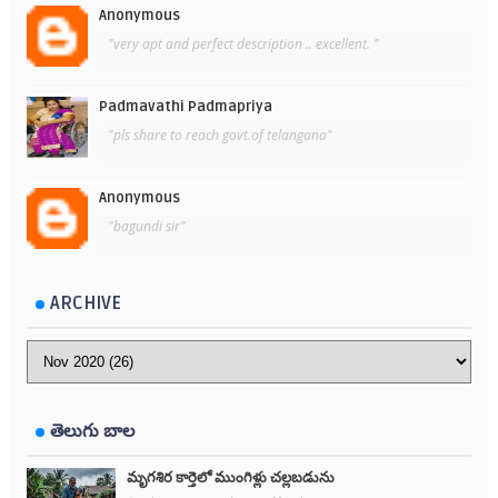
Anonymous
"very apt and perfect description .. excellent. "
Padmavathi Padmapriya
"pls share to reach govt.of telangana"
Anonymous
"bagundi sir"
ARCHIVE
తెలుగు బాల
మృగశిర కార్తెలో ముంగిళ్లు చల్లబడును