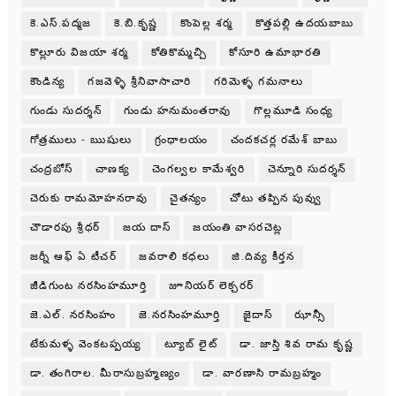
కె.ఎస్.పద్మజ
కె.బి.కృష్ణ
కొంపెల్ల శర్మ
కొత్తపల్లి ఉదయబాబు
కొల్లూరు విజయా శర్మ
కోతికొమ్మచ్చి
కోసూరి ఉమాభారతి
కౌండిన్య
గజవెళ్ళి శ్రీనివాసాచారి
గరిమెళ్ళ గమనాలు
గుండు సుదర్శన్
గుండు హనుమంతరావు
గొల్లమూడి సంధ్య
గోత్రములు - ఋషులు
గ్రంధాలయం
చందకచర్ల రమేశ్ బాబు
చంద్రబోస్
చాణక్య
చెంగల్వల కామేశ్వరి
చెన్నూరి సుదర్శన్
చెరుకు రామమోహనరావు
చైతన్యం
చోటు తప్పిన పువ్వు
చౌడారపు శ్రీధర్
జయ దాస్
జయంతి వాసరచెట్ల
జర్నీ ఆఫ్ ఏ టీచర్
జవరాలి కధలు
జి.దివ్య కీర్తన
జీడిగుంట నరసింహమూర్తి
జూనియర్ లెక్చరర్
జె.ఎల్. నరసింహం
జె.నరసింహమూర్తి
జైదాస్
ఝాన్సీ
టేకుమళ్ళ వెంకటప్పయ్య
ట్యూబ్ లైట్
డా. జాస్తి శివ రామ కృష్ణ
డా. తంగిరాల. మీరాసుబ్రహ్మణ్యం
డా. వారణాసి రామబ్రహ్మం