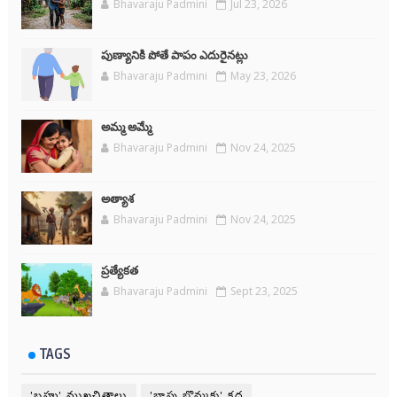
Bhavaraju Padmini
Jul 23, 2026
పుణ్యానికి పోతే పాపం ఎదురైనట్లు
Bhavaraju Padmini
May 23, 2026
అమ్మ అమ్మే
Bhavaraju Padmini
Nov 24, 2025
అత్యాశ
Bhavaraju Padmini
Nov 24, 2025
ప్రత్యేకత
Bhavaraju Padmini
Sept 23, 2025
TAGS
'బహు' ముఖచిత్రాలు
'బాపు బొమ్మకు' కధ