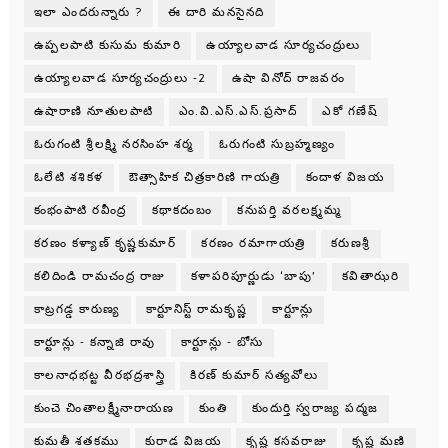
ఇలా ఎందరున్నారు ?
ఈ దారి మనసైనది
ఉప్పలపాటి కుసుమ కుమారి
ఉయ్యాలవాడ సూర్యచంద్రులు
ఉయ్యాలవాడ సూర్యచంద్రులు -2
ఉషా వినోద్ రాజవరం
ఉషారాణి నూతులపాటి
ఎం.వి.ఎస్.ఎస్.ప్రసాద్
ఎకో గణేష్
ఓరుగంటి శ్రీలక్ష్మి నరసింహ శర్మ
ఓరుగంటి సుబ్రహ్మణ్యం
ఓలేటి శశికళ
ఔత్సాహిక చిత్రకారిణి గాయత్రి
కందాళ విజయ
కంభంపాటి రవీంద్ర
కథాకదంబం
కనుపర్తి వరలక్ష్మమ్మ
కరణం కళ్యాణ్ కృష్ణకుమార్
కరణం రమాగాయత్రి
కరుణశ్రీ
కలిదిండి రామచంద్ర రాజు
కళాపరిపూర్ణుడు ‘బాపు’
కవితాఝరి
కాట్రగడ్డ కారుణ్య
కార్టూనిస్ట్ రామకృష్ణ
కార్టూన్లు
కార్టూన్లు - కన్నాజి రావు
కార్టూన్లు - బోసు
కాలనాధభట్ట వీరభద్రశాస్త్రి
కిరణ్ కుమార్ సత్యవోలు
కుంచె చింతాలక్ష్మీనారాయణ
కుంతి
కుందుర్తి స్వరాజ్య పద్మజ
కుమతీ శతకము
కురాడ విజయ
కృష్ణ కసవరాజు
కృష్ణ మణి