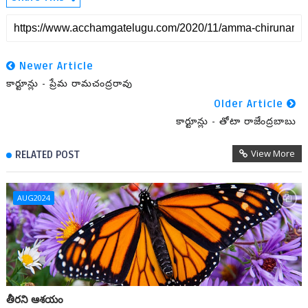
Newer Article
కార్టూన్లు - ప్రేమ రామచంద్రరావు
Older Article
కార్టూన్లు - తోటా రాజేంద్రబాబు
View More
RELATED POST
AUG2024
తీరని ఆశయం