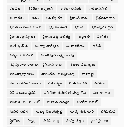
శతపత్ర
శశిరేఖా లక్ష్మణన్
శారదా తనయ
శారదాప్రసాద్
శింజారవం
శివం
శివమ్మ కధ
శ్రీకాంత్ కానం
శ్రీథరమాధురి
శ్రీపతి వాసుదేవమూర్తి
శ్రీపురం మల్లి
శ్రీప్రియ
శ్రీమద్భగవద్గీత
శ్రీరామకర్ణామృతం
శ్రీరామభట్ల ఆదిత్య
సంక్రాంతి
సంగీతం
సండే ఫన్ డే
సంధ్యా నాగేశ్వర
సంపాదకీయం
సతీష్
సత్యం ఓరుగంటి
సదాశివుని లక్ష్మణరావు
సప్తస్వరాల రారాజు.. శ్రీనివాస రాజు
సభలు-సదస్సులు
సమస్యాపూరణం
సామవేదం షణ్ముఖశర్మ
సామ్రాజ్ఞి
సాయి సోమయాజులు
సాహిత్యం
సి.ఉమాదేవి
సినిమా
సినీ నటులు ప్రదీప్
సినీగేయ రచయత చంద్రబోస్
సిరి లాబాల
సుజాత .పి .వి .ఎల్
సుజాత తిమ్మన
సుడోకు పజిల్
సునీల్ ధవళ
సుష్మా విజయకృష్ణ
సూర్య కుకునూర్
సోమసుధ
స్త్రీలోకం
స్పూర్తి
హరీష్ గొర్లె
హాస్య వల్లరి
హై ‘క్లూ’ లు