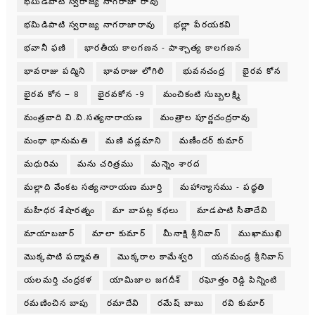
భమిడిపాటి స్వరాజ్య నాగరాజా రావు
భమిడిపాటి స్వరాజ్య నాగరాజారావు
భల్లా పేరయకవి
భవానీ ఫణి
భారతీయ కాలగణన - పాశ్చాత్య కాలగణన
భావరాజు పద్మిని
భావరాజు లోగిలి
భువనచంద్ర
భైరవ కోన
భైరవ కోన – 8
భైరవకోన -9
మంచికంటి సుబ్బలక్ష్మి
మంత్రవాది వి.వి.సత్యనారాయణ
మంత్రాల పూర్ణచంద్రరావు
మంథా భానుమతి
మణి వడ్లమాని
మణీందర్ కుమార్
మధురిమ
మను చరిత్రము
మన్నెం శారద
మల్లాది వేంకట సత్యనారాయణ మూర్తి
మహాన్యాసము - పధ్ధతి
మహీధర శేషారత్నం
మా బాపట్ల కధలు
మాడపాటి సీతాదేవి
మాయాబజార్
మాలా కుమార్
మీనాక్షి శ్రీనివాస్
ముఖాముఖి
మొక్కపాటి పద్మావతి
మొక్కరాల కామేశ్వరి
యనమండ్ర శ్రీనివాస్
యలమర్తి చంద్రకళ
యామిజాల జగదీశ్
రఘోత్తం రెడ్డి పిన్నింటి
రమణించిన బాపు
రమాదేవి
రమేష్ బాబు
రవి కుమార్