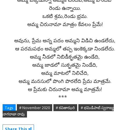
రెండు ఉన్నాయి.
ఒకటి శ్రమ,రెండు భ్రమ.
అమ్మ చిరునామా మాత్రం కేవలం ప్రేమే!
అవును, ప్రేమ అన్న పదం అమ్మని విడిచి ఉండలేదు,
ఆ పరమపథం అమ్మలో తప్ప ఇంకెక్కడా నిండలేదు.
అమ్మ నీడలో నిబిడీకృతమై ఉండేది,
అమ్మ జాడలో సుకృతమై నిండేది,
అమ్మ మాటలో నిలిచేది,
అమ్మ మనసులో పొంగి పొరలేది ప్రేమ మాత్రమే.
ఆ ప్రేమకు చిరునామా అమ్మ మాత్రమే!
***
Tags
# November 2020
# కవితాఝరి
# భమిడిపాటి స్వరాజ్య
నాగరాజా రావు
Share This