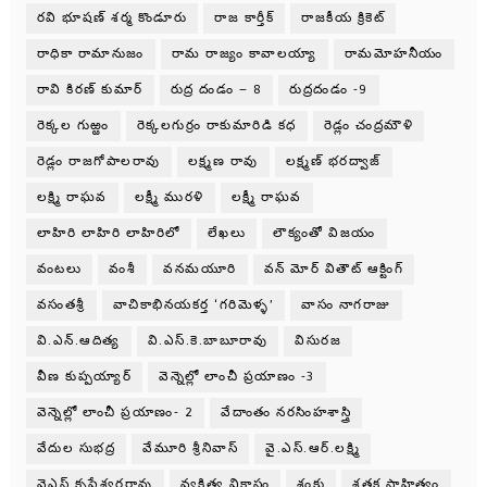
రవి భూషణ్ శర్మ కొండూరు
రాజ కార్తీక్
రాజకీయ క్రికెట్
రాధికా రామానుజం
రామ రాజ్యం కావాలయ్యా
రామమోహనీయం
రావి కిరణ్ కుమార్
రుద్ర దండం – 8
రుద్రదండం -9
రెక్కల గుఱ్ఱం
రెక్కలగుర్రం రాకుమారిడి కధ
రెడ్లం చంద్రమౌళి
రెడ్లం రాజగోపాలరావు
లక్ష్మణ రావు
లక్ష్మణ్ భరద్వాజ్
లక్ష్మి రాఘవ
లక్ష్మీ మురళి
లక్ష్మీ రాఘవ
లాహిరి లాహిరి లాహిరిలో
లేఖలు
లౌక్యంతో విజయం
వంటలు
వంశీ
వనమయూరి
వన్ మోర్ వితౌట్ ఆక్టింగ్
వసంతశ్రీ
వాచికాభినయకర్త ‘గరిమెళ్ళ’
వాసం నాగరాజు
వి.ఎన్.ఆదిత్య
వి.ఎస్.కె.బాబూరావు
విసురజ
వీణ కుప్పయ్యార్
వెన్నెల్లో లాంచీ ప్రయాణం -3
వెన్నెల్లో లాంచీ ప్రయాణం- 2
వేదాంతం నరసింహశాస్త్రి
వేదుల సుభద్ర
వేమూరి శ్రీనివాస్
వై.ఎస్.ఆర్.లక్ష్మి
వైఎస్.కృష్ణేశ్వరరావు
వ్యక్తిత్వ వికాసం
శంకు
శతక సాహిత్యం