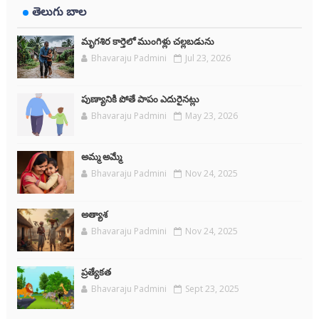
తెలుగు బాల
మృగశిర కార్తెలో ముంగిళ్లు చల్లబడును
Bhavaraju Padmini
Jul 23, 2026
పుణ్యానికి పోతే పాపం ఎదురైనట్లు
Bhavaraju Padmini
May 23, 2026
అమ్మ అమ్మే
Bhavaraju Padmini
Nov 24, 2025
అత్యాశ
Bhavaraju Padmini
Nov 24, 2025
ప్రత్యేకత
Bhavaraju Padmini
Sept 23, 2025