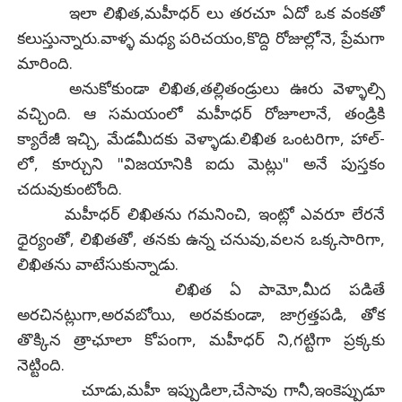
ఇలా లిఖిత,మహీధర్ లు తరచూ ఏదో ఒక వంకతో
కలుస్తున్నారు.వాళ్ళ మధ్య పరిచయం,కొద్ది రోజుల్లోనె, ప్రేమగా
మారింది.
అనుకోకుండా లిఖిత,తల్లితండ్రులు ఊరు వెళ్ళాల్సి
వచ్చింది. ఆ సమయంలో మహీధర్ రోజూలానే, తండ్రికి
క్యారేజీ ఇచ్చి, మేడమీదకు వెళ్ళాడు.లిఖిత ఒంటరిగా, హాల్-
లో, కూర్చుని "విజయానికి ఐదు మెట్లు" అనే పుస్తకం
చదువుకుంటోంది.
మహీధర్ లిఖితను గమనించి, ఇంట్లో ఎవరూ లేరనే
ధైర్యంతో, లిఖితతో, తనకు ఉన్న చనువు,వలన ఒక్కసారిగా,
లిఖితను వాటేసుకున్నాడు.
లిఖిత ఏ పామో,మీద పడితే
అరచినట్లుగా,అరవబోయి, అరవకుండా, జాగ్రత్తపడి, తోక
తొక్కిన త్రాఛూలా కోపంగా, మహీధర్ ని,గట్టిగా ప్రక్కకు
నెట్టింది.
చూడు,మహీ ఇప్పుడిలా,చేసావు గానీ,ఇంకెప్పుడూ