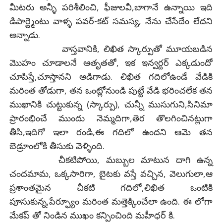
మీటరు అన్ళీ పరిశీలించి, ఫీజులవీ,బాగానే ఉన్నాయి ఇది
డిపార్ట్మెంటు వాళ్ళ పవర్-కట్ సమస్య, నేను చేసేదేం లేదని
అన్నాడు.
వాస్తవానికి, లిఖిత స్కార్పుతో మూయబడిన
మొహం చూడాలనే ఆతృతతో, ఇక ఇన్వర్టర్ ఎక్కడుందో
చూపిస్తే,చూస్తానని అడిగాడు. లిఖిత గదిలోఉండే వేడికి
మరింత తోడుగా, తన ఒంట్లోనుండి పుట్టే వేడి భరించలేక తన
ముఖానికి చుట్టుకున్న (స్కార్పు), చున్నీ ముసుగుని,సినిమా
ప్రారంభించే ముందు నెమ్మదిగా,తెర తొలగించినట్లుగా
తీసి,ఇదిగో ఇలా రండి,ఈ గదిలో ఉందని ఆమె తన
బెడ్రూంలోకి తీసుకు వెళ్ళింది.
చీకటిపోయి, మబ్బుల మాటున దాగి ఉన్న
చందమామ, ఒక్కసారిగా, బైటకు వస్తే వచ్చిన, వెలుగులా,ఆ
ప్రశాంతమైన చీకటి గదిలో,లిఖిత ఒంటికి
పూసుకున్న,పేర్ఫ్యూం మరింత మత్తెక్కించేలా ఉంది. ఈ లోగా
మేకప్ తో నిండిన ముఖం కన్పించింది మహీధర్ కి.