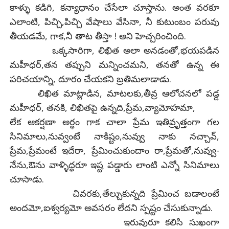
కాళ్ళు కడిగి, కన్యాధానం చేసేలా చూస్తాను. అంత వరకూ
ఎలాంటి, పిచ్చి,పిచ్చి వేషాలు వేసినా, నీ కుటుంబం పరువు
తీయడమే, గాక,నీ తాట తీస్తా ! అని హెచ్చరించింది.
ఒక్కసారిగా, లిఖిత అలా అనడంతో,భయపడిన
మహీధర్,తన తప్పుని మన్నించమని, తనతో ఉన్న ఈ
పరిచయాన్ని, దూరం చేయకని బ్రతిమలాడాడు.
లిఖిత మాట్లాడిన, మాటలకు,తీవ్ర ఆలోచనలో పడ్డ
మహీధర్, తనకి, లిఖితపై ఉన్నది,ప్రేమ,వ్యామోహమా,
లేక ఆకర్షణా అర్ధం గాక చాలా ప్రేమ ఇతివ్రృత్తంగా గల
సినిమాలు,నువ్వంటే నాకిష్టం,నువ్వు నాకు నచ్చావ్,
ప్రేమ,ప్రేమంటే ఇదేరా, ప్రేమించుకుందాం రా,ప్రేమతో,నువ్వు-
నేను,ఔను వాళ్ళిద్ధరూ ఇష్ట పడ్డారు లాంటి ఎన్నో సినిమాలు
చూసాడు.
చివరకు,తేల్చుకున్నది ప్రేమించ బడాలంటే
అందమో,ఐశ్వర్యమో అవసరం లేదని స్పష్టం చేసుకున్నాడు.
ఇరువురూ కలిసి సుఖంగా