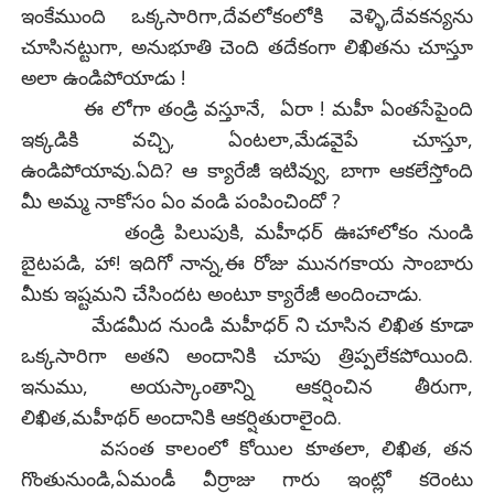
ఇంకేముంది ఒక్కసారిగా,దేవలోకంలోకి వెళ్ళి,దేవకన్యను
చూసినట్టుగా, అనుభూతి చెంది తదేకంగా లిఖితను చూస్తూ
అలా ఉండిపోయాడు !
ఈ లోగా తండ్రి వస్తూనే, ఏరా ! మహీ ఏంతసేపైంది
ఇక్కడికి వచ్చి, ఏంటలా,మేడవైపే చూస్తూ,
ఉండిపోయావు.ఏది? ఆ క్యారేజీ ఇటివ్వు, బాగా ఆకలేస్తోంది
మీ అమ్మ నాకోసం ఏం వండి పంపించిందో ?
తండ్రి పిలుపుకి, మహీధర్ ఊహాలోకం నుండి
బైటపడి, హా! ఇదిగో నాన్న,ఈ రోజు మునగకాయ సాంబారు
మీకు ఇష్టమని చేసిందట అంటూ క్యారేజీ అందించాడు.
మేడమీద నుండి మహీధర్ ని చూసిన లిఖిత కూడా
ఒక్కసారిగా అతని అందానికి చూపు త్రిప్పలేకపోయింది.
ఇనుము, అయస్కాంతాన్ని ఆకర్షించిన తీరుగా,
లిఖిత,మహీథర్ అందానికి ఆకర్షితురాలైంది.
వసంత కాలంలో కోయిల కూతలా, లిఖిత, తన
గొంతునుండి,ఏమండీ వీర్రాజు గారు ఇంట్లో కరెంటు