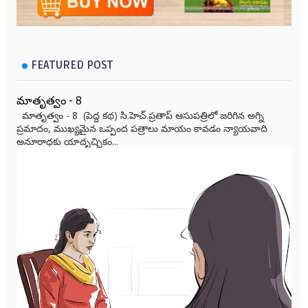
FEATURED POST
మాతృత్వం - 8
మాతృత్వం - 8 (పెద్ద కథ) సి.హెచ్.ప్రతాప్ ఆసుపత్రిలో జరిగిన అగ్ని
ప్రమాదం, ముఖ్యమైన ఒప్పంద పత్రాలు మాయం కావడం న్యాయవాది
అనూరాధకు యాదృచ్ఛికం...