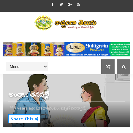
అంతా... తనవల్లే
7 years ago
కథాకదంబం,
లక్ష్మణ్ భరద్వాజ్,
Share This