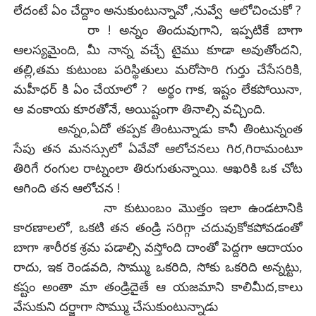
లేదంటే ఏం చేద్దాం అనుకుంటున్నావో ,నువ్వే ఆలోచించుకో ?
రా ! అన్నం తిందువుగాని, ఇప్పటికే బాగా
ఆలస్యమైంది, మీ నాన్న వచ్చే టైము కూడా అవుతోందని,
తల్లి,తమ కుటుంబ పరిస్థితులు మరోసారి గుర్తు చేసేసరికి,
మహీధర్ కి ఏం చేయాలో ? అర్థం గాక, ఇష్టం లేకపోయినా,
ఆ వంకాయ కూరతోనే, అయిష్టంగా తినాల్సి వచ్చింది.
అన్నం,ఏదో తప్పక తింటున్నాడు కానీ తింటున్నంత
సేపు తన మనస్సులో ఏవేవో ఆలోచనలు గిర,గిరామంటూ
తిరిగే రంగుల రాట్నంలా తిరుగుతున్నాయి. ఆఖరికి ఒక చోట
ఆగింది తన ఆలోచన !
నా కుటుంబం మొత్తం ఇలా ఉండటానికి
కారణాలలో, ఒకటి తన తండ్రి సరిగ్గా చదువుకోకపోవడంతో
బాగా శారీరక శ్రమ పడాల్సి వస్తోంది దాంతో పెద్దగా ఆదాయం
రాదు, ఇక రెండవది, సొమ్ము ఒకరిది, సోకు ఒకరిది అన్నట్టు,
కష్టం అంతా మా తండ్రిదైతే ఆ యజమాని కాలిమీద,కాలు
వేసుకుని దర్జాగా సొమ్ము చేసుకుంటున్నాడు