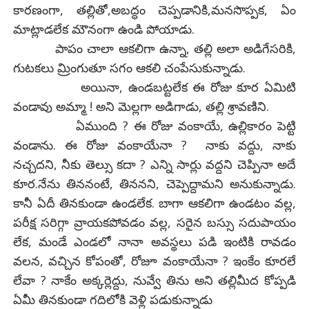
కారణంగా, తల్లితో,అబద్ధం చెప్పడానికి,మనసొప్పక, ఏం
మాట్లాడలేక మౌనంగా ఉండి పోయాడు.
పాపం చాలా ఆకలిగా ఉన్నా, తల్లి అలా అడిగేసరికి,
గుటకలు మ్రింగుతూ సగం ఆకలి చంపేసుకున్నాడు.
అయినా, ఉండబట్టలేక ఈ రోజు కూర ఏమిటి
వండావు అమ్మా ! అని మెల్లగా అడిగాడు, తల్లి శ్రావణిని.
ఏముంది ? ఈ రోజు వంకాయే, ఉల్లికారం పెట్టి
వండాను. ఈ రోజు వంకాయేనా ? నాకు వద్దు, నాకు
నచ్చదని, నీకు తెల్సు కదా ? ఎన్ని సార్లు వద్దని చెప్పినా అదే
కూర.నేను తిననంటే, తిననని, చెప్పెద్దామని అనుకున్నాడు.
కానీ ఏదీ తినకుండా ఉండలేక. బాగా ఆకలిగా ఉండటం వల్ల,
పరీక్ష సరిగ్గా వ్రాయకపోవడం వల్ల, సరైన బస్సు సదుపాయం
లేక, మండే ఎండలో నానా అవస్థలు పడి ఇంటికి రావడం
వలన, వచ్చిన కోపంతో, రోజూ వంకాయేనా ? ఇంకేం కూరలే
లేవా ? నాకేం అక్కర్లెద్దు, నువ్వే తిను అని తల్లిమీద కోప్పడి
ఏమీ తినకుండా గదిలోకి వెళ్లి పడుకున్నాడు