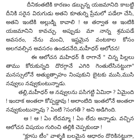
దీనికంతటికి కారణం డబ్బున్న యజమానిది కాబట్టి
దీనికి సరైన విరుగుడు అతని కూతుర్ని ప్రేమలో పడేలా చేసి,
అతని ఇంటికి అల్లుడ్ని కావాలి ! ఆ తర్వాత ఆ ఇంటికి
యజమానిని కావచ్చు. అప్పుడు మా నాన్న శ్రమపడే
అవసరం, నేను మంచి, ఇష్టమైన వంటకాల కోసం
అలగవల్సిన అవసరం ఉండదనేది,మహీధర్ ఆలోచన!
ఈ ఆలోచన మహిధర్ కి రాగానే " చిన్న పిల్లలు
తాము కోరుకున్నది దొరగ్గానే ఎగిరి గెంతులేసినట్టుగా"
మనస్సులోనే అత్యుత్సాహం నింపుకుని బైటకు ముసి,ముసి
నవ్వులు నవ్వుకుంటున్నాడు.
తల్లి,మహీధర్ ఆ నవ్వులను పసిగట్టి ఏమిరా ? ఏమైంది
! ఇందాక అంతలా కోప్పడ్డావు ! అలాంటిది ఇంతలోనే అంతలా
నవ్వుకుంటున్నావు ? ఏంటి ?సంగతి ? అని అడిగింది.
ఆ ! ఆ ! ఏం లేదమ్మా ! ఏం లేదు అన్నాడు. వచ్చిన
ఆలోచన విషయం గురించి తల్లికి చెప్పకుండా !
"క్లూసు టీం" వాళ్ళకి బలమైన ఆధారం దొరికినట్టుగా,