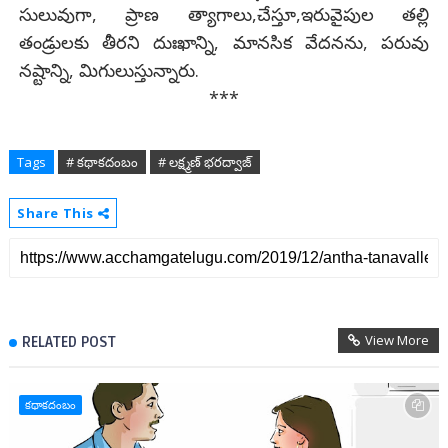
సులువుగా, ప్రాణ త్యాగాలు,చేస్తూ,ఇరువైపుల తల్లి
తండ్రులకు తీరని దుఃఖాన్ని, మానసిక వేదనను, పరువు
నష్టాన్ని, మిగులుస్తున్నారు.
***
Tags
# కథాకదంబం
# లక్ష్మణ్ భరద్వాజ్
Share This
View More
RELATED POST
కథాకదంబం