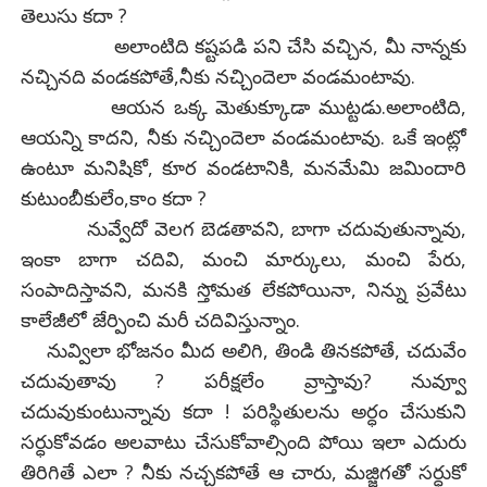
తెలుసు కదా ?
అలాంటిది కష్టపడి పని చేసి వచ్చిన, మీ నాన్నకు
నచ్చినది వండకపోతే,నీకు నచ్చిందెలా వండమంటావు.
ఆయన ఒక్క మెతుక్కూడా ముట్టడు.అలాంటిది,
ఆయన్ని కాదని, నీకు నచ్చిందెలా వండమంటావు. ఒకే ఇంట్లో
ఉంటూ మనిషికో, కూర వండటానికి, మనమేమి జమిందారి
కుటుంబీకులేం,కాం కదా ?
నువ్వేదో వెలగ బెడతావని, బాగా చదువుతున్నావు,
ఇంకా బాగా చదివి, మంచి మార్కులు, మంచి పేరు,
సంపాదిస్తావని, మనకి స్తోమత లేకపోయినా, నిన్ను ప్రవేటు
కాలేజీలో జేర్పించి మరీ చదివిస్తున్నాం.
నువ్విలా భోజనం మీద అలిగి, తిండి తినకపోతే, చదువేం
చదువుతావు ? పరీక్షలేం వ్రాస్తావు? నువ్వూ
చదువుకుంటున్నావు కదా ! పరిస్థితులను అర్ధం చేసుకుని
సర్ధుకోవడం అలవాటు చేసుకోవాల్సింది పోయి ఇలా ఎదురు
తిరిగితే ఎలా ? నీకు నచ్చకపోతే ఆ చారు, మజ్జిగతో సర్ధుకో