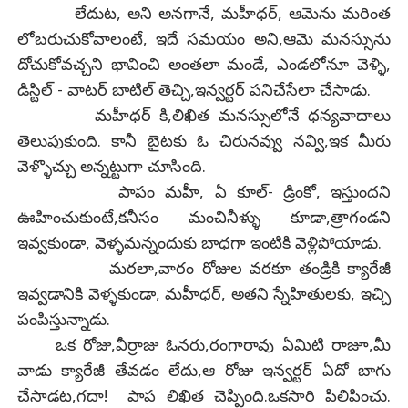
లేదుట, అని అనగానే, మహీధర్, ఆమెను మరింత
లోబరుచుకోవాలంటే, ఇదే సమయం అని,ఆమె మనస్సును
దోచుకోవచ్చని భావించి అంతలా మండే, ఎండలోనూ వెళ్ళి,
డిస్టిల్ - వాటర్ బాటిల్ తెచ్చి,ఇన్వర్టర్ పనిచేసేలా చేసాడు.
మహీధర్ కి,లిఖిత మనస్సులోనే ధన్యవాదాలు
తెలుపుకుంది. కానీ బైటకు ఓ చిరునవ్వు నవ్వి,ఇక మీరు
వెళ్ళొచ్చు అన్నట్టుగా చూసింది.
పాపం మహీ, ఏ కూల్- డ్రింకో, ఇస్తుందని
ఊహించుకుంటే,కనీసం మంచినీళ్ళు కూడా,త్రాగండని
ఇవ్వకుండా, వెళ్ళమన్నందుకు బాధగా ఇంటికి వెళ్లిపోయాడు.
మరలా,వారం రోజుల వరకూ తండ్రికి క్యారేజీ
ఇవ్వడానికి వెళ్ళకుండా, మహీధర్, అతని స్నేహితులకు, ఇచ్చి
పంపిస్తున్నాడు.
ఒక రోజు,వీర్రాజు ఓనరు,రంగారావు ఏమిటి రాజూ,మీ
వాడు క్యారేజీ తేవడం లేదు,ఆ రోజు ఇన్వర్టర్ ఏదో బాగు
చేసాడట,గదా! పాప లిఖిత చెప్పింది.ఒకసారి పిలిపించు.