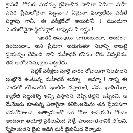
శ్రావణి, కొడుకు మనస్సు గ్రహించిన దానిలా ఏమిరా మహీ
ఎవరి ప్రేమలోనైనా పడ్డావా..? ఏమైనా ఫర్వాలేదు పడితే
పడ్డావు గానీ, ఈ పరీక్షలేవో అయిపోనీ ! ముందుగా
ఎందులోనైనా స్థిరపడ్డాక, అప్పుడు నీ ఇష్టం !
ఇంతకీ,అమ్మాయి బాగుంటుందా, అందంగా
ఉంటుందా... అని ప్రేమగా అడుగుతూ నిజాన్ని రాబట్టె
ప్రయత్నం చేసింది. కానీ మహీధర్ కనీసం నోరు విప్పలేదు.
తన ఆలోచనను,బైట పెట్టలేదు.
పబ్లిక్ పరీక్షలు పూరై వారం రోజులుగా సెలవులని
ఇంట్లోనే ఉంటున్న మహీధర్ అమ్మా ! అమ్మా ! నాన్న ఈ
ఎండలో భోజనానికి ఇంటికేం వస్తారులే, నేను ఖాళీయేగా,
క్యారేజీ పట్టుకెళ్ళి ఇచ్చి వస్తానని చెప్పి,తల్లిని ఒప్పించి, ఆ
మేనేజరు కూతుర్ని ఎలాగైనా కలిసి,ఆమెను తన ప్రేయసిగా
చేసుకోవాలనే, ఉత్సాహంతో ఒక రోజు ఉదయమే కొంచెం
అందంగా తయారై సైకిలుమీద వెళ్తే, హుందాతనానికి లోటని,
స్నేహితుడిని బైకు అడిగి మరీ బైకుమీద వెళ్ళాడు.