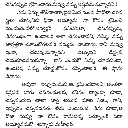
చేసినప్పుడే గ్రహించాను.నువ్వు,నన్ను ఇష్టపడుతున్నావని !
నేను,నిన్ను తొలిసారిగా,బైకుమీద నుండి హీరోలా,దిగిన
స్టైలు చూసి,నీకు ఫిధా అయ్యాను. నా కోసం శ్రమించి
మండుటెండలో,ఇన్వర్టర్ పనిచేసేలా, చేసినప్పుడు,
నేనుసుఖంగా ఉండాలనే అలా చేసుంటావని, నమ్మి, నన్ను
జాగ్రత్తగా చూసుకోగలవనే నమ్మకం పొందాను. కానీ నువ్వు
ఇంకా, చదువుతున్నావని తెల్సుకుని డిస్ట్రబ్
చేయకూడదనుకున్నా ! కానీ ఎందుకో నిన్ను ఛూడకుండా,
ఉండలేక, నిన్ను చూడ్డంకోసం రప్పించాలనే, ఈ ప్లాను
వేసాను.
అవునా ! ఇప్పుడెందుకు,ఆ, క్షమించడాలవీ, అంతలా
కష్టపడి బాగు చేసినందులకు, కనీసం థ్యాంక్సు కూడా,
చెప్పనందుకు చాలా హర్ట్ అయిన మాట నిజం, గానీ,
ఇప్పుడేం చెప్పనవసరం లేదు ఎందుకంటే, నేను కూడా,ఆ
రోజు నువ్వు నా కోసం రాసుకున్న పెర్ఫ్యూంకి ఫిధా
అయ్యాననుకో ! అన్నాడు మహీధర్.