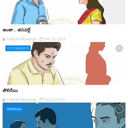
అంతా... తనవల్లే
Padmini Bhavaraju
Dec 26, 2019
OCTOBER2019
తొలిరేయి
Padmini Bhavaraju
Oct 23, 2019
కథాకదంబం