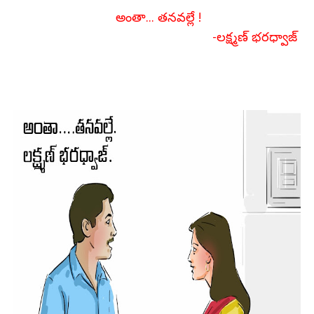
అంతా... తనవల్లే !
-లక్ష్మణ్ భరధ్వాజ్