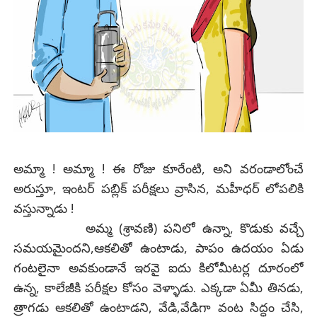
అమ్మా ! అమ్మా ! ఈ రోజు కూరేంటి, అని వరండాలోంచే
అరుస్తూ, ఇంటర్ పబ్లిక్ పరీక్షలు వ్రాసిన, మహీధర్ లోపలికి
వస్తున్నాడు !
అమ్మ (శ్రావణి) పనిలో ఉన్నా, కొడుకు వచ్చే
సమయమైందని,ఆకలితో ఉంటాడు, పాపం ఉదయం ఏడు
గంటలైనా అవకుండానే ఇరవై ఐదు కిలోమీటర్ల దూరంలో
ఉన్న, కాలేజీకి పరీక్షల కోసం వెళ్ళాడు. ఎక్కడా ఏమీ తినడు,
త్రాగడు ఆకలితో ఉంటాడని, వేడి,వేడిగా వంట సిద్ధం చేసి,