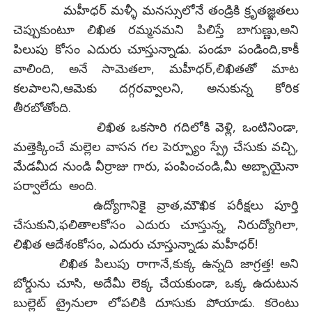
మహీధర్ మళ్ళీ మనస్సులోనే తండ్రికి క్రృతజ్ఞతలు
చెప్పుకుంటూ లిఖిత రమ్మనమని పిలిస్తే బాగుణ్ణు,అని
పిలుపు కోసం ఎదురు చూస్తున్నాడు. పండూ పండింది,కాకీ
వాలింది, అనే సామెతలా, మహీధర్,లిఖితతో మాట
కలపాలని,ఆమెకు దగ్గరవ్వాలని, అనుకున్న కోరిక
తీరబోతోంది.
లిఖిత ఒకసారి గదిలోకి వెళ్లి, ఒంటినిండా,
మత్తెక్కించే మల్లెల వాసన గల పెర్ప్యూం స్ప్రే చేసుకు వచ్చి,
మేడమీద నుండి వీర్రాజు గారు, పంపించండి,మీ అబ్బాయైనా
పర్వాలేదు అంది.
ఉద్యోగానికై వ్రాత,మౌఖిక పరీక్షలు పూర్తి
చేసుకుని,ఫలితాలకోసం ఎదురు చూస్తున్న, నిరుద్యోగిలా,
లిఖిత ఆదేశంకోసం, ఎదురు చూస్తున్నాడు మహీధర్!
లిఖిత పిలుపు రాగానే,కుక్క ఉన్నది జాగ్రత్త! అని
బోర్డును చూసి, అదేమీ లెక్క చేయకుండా, ఒక్క ఉదుటున
బుల్లెట్ ట్రైనులా లోపలికి దూసుకు పోయాడు. కరెంటు