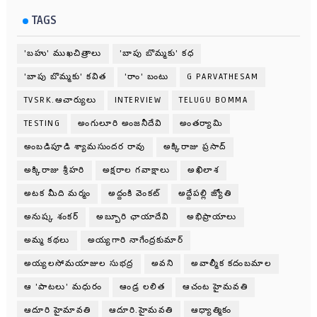
TAGS
'బహు' ముఖచిత్రాలు
'బాపు బొమ్మకు' కధ
'బాపు బొమ్మకు' కవిత
'రాం' బంటు
G PARVATHESAM
TVSRK.ఆచార్యులు
INTERVIEW
TELUGU BOMMA
TESTING
అంగులూరి అంజనీదేవి
అంతర్యామి
అంబడిపూడి శ్యామసుందర రావు
అక్కిరాజు ప్రసాద్
అక్కిరాజు శ్రీహరి
అక్షరాల గవాక్షాలు
అఖిలాశ
అటక మీది మర్మం
అద్దంకి వెంకట్
అద్దేపల్లి జ్యోతి
అనుష్క శంకర్
అబ్బూరి ఛాయాదేవి
అభిప్రాయాలు
అమ్మ కథలు
అయ్యగారి నాగేంద్రకుమార్
అయ్యలసోమయాజుల సుభద్ర
అవని
అవాల్మీక కదంబమాల
ఆ 'పాటలు' మధురం
ఆండ్ర లలిత
ఆచంట హైమవతి
ఆదూరి హైమావతి
ఆదూరి.హైమవతి
ఆధ్యాత్మికం