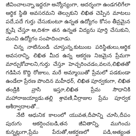
జీవించాలన్నా,ఇద్దరూ అన్యోన్యంగా, ఆదర్శంగా ఉండగలిగేలా
ఆర్ధిక స్థితి అవసరమని తెల్సుకుని లిఖిత చెప్పిన మాటలు
పదే,పదే గుర్తు చేసుకుంటూ ఉన్నత ఉద్యోగం కోసం తీవ్రమైన
క్రృషి చేస్తూ ఆ,దిశగా తన ఉన్నత విద్యను పూర్తి చేసుకుని,
మంచి ఉద్యోగం సంపాదించాడు.
చిన్న నాటినుండి చూస్తున్న,కుటుంబ పరిస్థితులు,ఆర్ధిక
అవసరాన్ని, లిఖిత మీద ఉన్న ఆకర్షణ నిజమైన ప్రేమగా
మార్చుకోవాలని,గుర్తు చేస్తూ హెచ్చరించడం,వలన,లిఖితతో
గడిపిన కొద్ది రోజులు, మరే అమ్మాయితో ప్రేమలో పడకుండా
ఉండేలా ప్రేరణ పొందిన మహీధర్, లిఖిత పూర్వకంగా, లిఖిత
తండ్రికి వ్రాసి ఇస్తూ,లిఖిత ప్రేమ సౌధానికి
మహారాజయ్యాడు.తల్లి శ్రావణి,వీర్రాజుల ప్రేమ పూర్వక
ఆశీర్వాదాలతో...
నేటి ఆధునిక కాలంలో యువత,దీపాన్ని చూసి,దీపం
పురుగు ఆకర్షించబడి,తన జీవితాన్ని, ముగించు
కున్నట్లుగా,ప్రేమ పేరుతో,ఆకర్షణలో పడి,అత్యంత