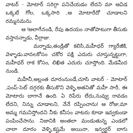
వాటర్ - మోటార్ సరిగ్గా పనిచేయడం లేదని మా ఆవిడ
ఒక్కటే గోల, ఒక్కసారి ,ఆ మోటారేదో చూడాలని
రమ్మనమను.
ఆ !అలాగేనండి, రేపు ఉదయం నాతోపాటుగా తీసుకు
వస్తానన్నాడు, వీర్రాజు.
మర్నాడు,తండ్రితో కలిసి,మహీధర్ గ్యారేజీకి,
వెళ్ళాడు.వానలకోసం చకోర పక్షి ఎదురు చూస్తున్నట్టుగా,
మహీధర్ రాక కోసం, లిఖిత ఎదురు చూస్తోంది. మేడమీద
నుండి.
మహీనీ,అల్లంత దూరంనుండే,చూసి వాటర్ - మోటార్
,పంప్-సెట్ దగ్గరకు తీసుకొని వెళ్ళి,అతనితో మహీ సారీ, ఈ
మోటారు బాగానే ఉంది. ఏ రిపేరు లేదు,నువ్వు రావడం
లేదని, నిన్ను చూడాలని, నేనే రప్పించాను! ఆ రోజు,మా
అమ్మ గమనిస్తోందని నీకు కనీసం వాటరు కూడా ఇవ్వకుండా
పంపించేసాను. నిజానికి అంతలా మండుతున్న ఎండలో
చాలా దూరం వెళ్ళి,కష్టమే అయినా, ఇన్వర్టర్ బాగు