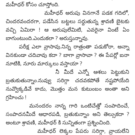
మహీధర్ కోసం చూస్తోంది.
మహీధర్ అరుపు వినగానే పడక గదిలో,
చిందరవందరగా, పడేసిన బట్టలు సర్దుతున్న శ్రావణి బైటకు
వచ్చి ఏమిరా ! ఆ అరుపులేమిటి, ఎవరైనా వింటే ఏం
బాగుంటుంది.ఎందుకలా ? అరుస్తున్నావు.
పరీక్ష ఎలా వ్రాసావు.నిన్న రాత్రంతా పడుకోరా, అన్నా
వినకుండా చదివావు కదా ? బాగా వ్రాసావా ? ఈ పేపర్లో ఐనా
నూటికి, నూరు మార్కులు వస్తాయా ?
నీ మీదే ఎన్నో ఆశలు పెట్టుకుని
బ్రతుకుతున్నాం.నువ్వు సరిగ్గా చదవకపోతే నష్టపోయేది
నువ్వొక్కడివే కాదు, మొత్తం మన కుటుంబం అంతా అని
గ్రహించు !
మనందరం నాన్న గారి ఒంటిచేత్తో సంపాదించే,
సంపాదనమీదే ఆధారపడి, బ్రతుకున్నాం అని తెల్సుకదా ?
అంటూ శ్రావణి, మహీధర్ కి సున్నితంగా ప్రశ్నించింది.
మహీధర్ లెక్కల పేపరు సరిగ్గా, వ్రాయలేని