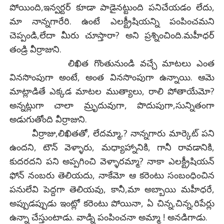
పోయింది,ఇన్వర్టర్ కూడా పాడైనట్టుంది పనిచేయడం లేదు,
మా నాన్నగారేరి. ఉంటే ఎలక్ట్రీషియన్ని పంపించమని
చెప్పండి,లేదా మీరు చూస్తారా? అని ప్రశ్నించింది.మహీధర్
తండ్రి వీర్రాజుని.
లిఖిత గొంతునుండి వచ్చే మాటలు ఎంత
వినసొంపుగా అంటే, అంత వినసొంపుగా ఉన్నాయి. ఆమె
మాట్లాడితే ఎక్కడ మాటల ముత్యాలు, రాలి పోతాయేమో?
అన్నట్లుగా చాలా మ్రృదువుగా, పొదుపుగా,సున్నితంగా
అడుగుతోంది వీర్రాజుని.
వీర్రాజు,లిఖితతో, లేదమ్మా,? నాన్నగారు మార్కెట్ పని
ఉందని, టౌన్ వెళ్ళారు, మధ్యాహ్నానికి, గానీ రావడానికి,
కుదరదని పని అప్పగించి వెళ్ళారమ్మా? నాకా ఎలక్ట్రీషియన్
ఫోన్ నంబరు తెలియదు, నాకేమో ఆ కరెంటు సంబంధించిన
పనులేవి పెద్దగా తెలియవు, కానీ,మా అబ్బాయి మహీధరే,
అప్పుడప్పుడు ఇంట్లో కరెంటు పోయినా, ఏ చిన్న,చిన్న,రిపేర్లు
ఉన్నా చేస్తుంటాడు. వాడ్ని పంపించనా అమ్మా ! అనడిగాడు.