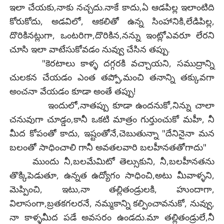
ఇలా చేయకు,నాకు నచ్చదు.నాకే కాదు,ఏ ఆడపిల్ల ఇలాంటిది
కోరుకోదు, అడవిలో, ఆకలితో ఉన్న సింహానికి,లేడిపిల్ల,
దొరికినట్లుగా, ఒంటరిగా,దొరికిన,నన్ను ఇంట్లోఎవరూ లేరని
చూసి ఇలా వాటేసుకోవడం నువ్వు చేసిన తప్పు.
"కెరటాలు కాళ్ళ దగ్గరకి వచ్చాయని, సముద్రాన్ని
చులకన చేయడం ఎంత తప్పో,మంచి తనాన్ని తక్కువగా
అంచనా వేయడం కూడా అంతే తప్పు!
ఇందులో,నాతప్పు కూడా ఉందనుకో,నిన్ను చాలా
చనువుగా చూడ్డం,కానీ ఒకటి మాత్రం గుర్తుంచుకో మహీ, నీ
మీద కోపంతో కాదు, ఇష్టంతోనే,చెబుతున్నా "దేనినైనా మన
బలంతో సాధించాలి గానీ అవతలవారి బలహీనతతోగాదు"
ముందు నీ,బలమేమిటో తెల్సుకుని, నీ,బలహీనతను
తొక్కిపెడుతూ, ఉన్నత ఉద్యోగం సాధించి,అటు మీవాళ్ళని,
మెప్పించి, ఇటు,నా తల్లితండ్రులకి, హుందాగా,
విలాసంగా,బ్రతకగలరనే, నమ్మకాన్ని కల్పించావనుకో, నువ్వు,
నా కాళ్ళమీద పడే అవసరం ఉండదు.మా తల్లితండ్రులే,నీ