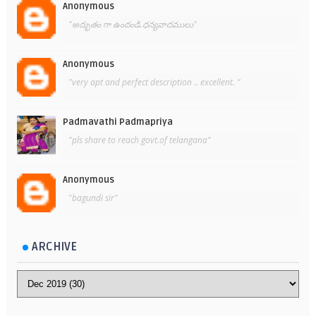
Anonymous
"అద్భుతం గా ఉందండి.ధన్యవాదములు"
Anonymous
"very apt and perfect description .. excellent. "
Padmavathi Padmapriya
"pls share to reach govt.of telangana"
Anonymous
"bagundi sir"
ARCHIVE