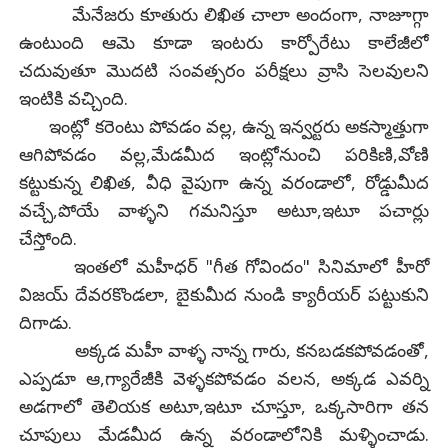
మేనేజరు కూతురు లిఖిత చాలా అందంగా, నాజూగ్గా
ఉంటుంది ఆమె కూడా ఇంటరు కార్పోరేటు కాలేజీలో
చదువుతూ మొదటి సంవత్సరం పరీక్షలు వ్రాసి సెలవులని
ఇంటికి వచ్చింది.
ఇంట్లో కరెంటు పోవడం వల్ల, ఉన్న ఇన్వర్టరు అకస్మాత్తుగా
ఆగిపోవడం వల్ల,మేడమీద ఇంట్లోనుంచి పరికిణి,వోణి
కట్టుకున్న లిఖిత, వీధి వైపుగా ఉన్న వరండాలో, రోడ్డుమీద
వచ్చే,పోయే వాళ్ళని గమనిస్తూ అటూ,ఇటూ పచార్లు
చేస్తోంది.
ఇంతలో మహీధర్ "గీత గోవిందం" సినిమాలో హీరో
విజయ్ దేవరకొండలా, బైకుమీద నుండి క్యారీయర్ పట్టుకుని
దిగాడు.
అక్కడ మహీ వాళ్ళ నాన్న గారు, కనబడకపోవడంతో,
ఎప్పడూ ఆ,గ్యారేజీకి వెళ్ళకపోవడం వలన, అక్కడ ఎవర్ని
అడగాలో తెలియక అటూ,ఇటూ చూస్తూ, ఒక్కసారిగా తన
చూపులు మేడమీద ఉన్న వరండాలోనికి మళ్ళించాడు.