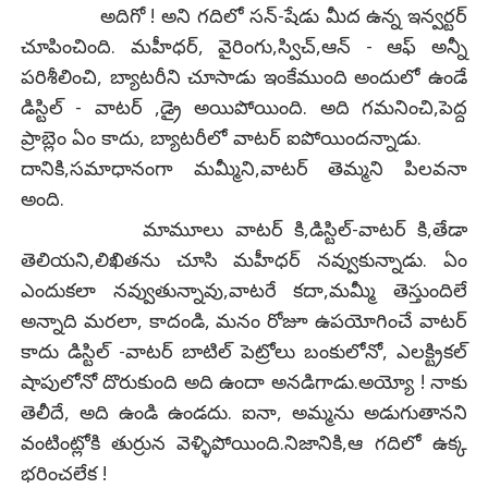
అదిగో ! అని గదిలో సన్-షేడు మీద ఉన్న ఇన్వర్టర్
చూపించింది. మహీధర్, వైరింగు,స్విచ్,ఆన్ - ఆఫ్ అన్నీ
పరిశీలించి, బ్యాటరీని చూసాడు ఇంకేముంది అందులో ఉండే
డిస్టిల్ - వాటర్ ,డ్రై అయిపోయింది. అది గమనించి,పెద్ద
ప్రాబ్లెం ఏం కాదు, బ్యాటరీలో వాటర్ ఐపోయిందన్నాడు.
దానికి,సమాధానంగా మమ్మీని,వాటర్ తెమ్మని పిలవనా
అంది.
మామూలు వాటర్ కి,డిస్టిల్-వాటర్ కి,తేడా
తెలియని,లిఖితను చూసి మహీధర్ నవ్వుకున్నాడు. ఏం
ఎందుకలా నవ్వుతున్నావు,వాటరే కదా,మమ్మీ తెస్తుందిలే
అన్నాది మరలా, కాదండి, మనం రోజూ ఉపయోగించే వాటర్
కాదు డిస్టిల్ -వాటర్ బాటిల్ పెట్రోలు బంకులోనో, ఎలక్ట్రికల్
షాపులోనో దొరుకుంది అది ఉందా అనడిగాడు.అయ్యో ! నాకు
తెలీదే, అది ఉండి ఉండదు. ఐనా, అమ్మను అడుగుతానని
వంటింట్లోకి తుర్రున వెళ్ళిపోయింది.నిజానికి,ఆ గదిలో ఉక్క
భరించలేక !