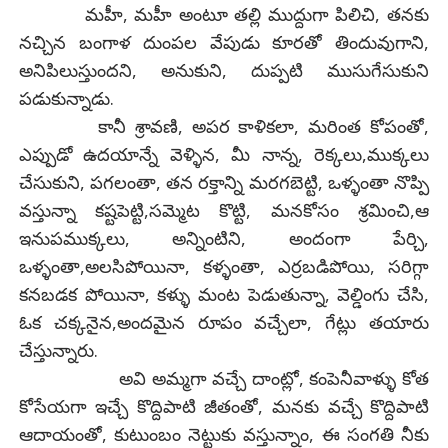
మహీ, మహీ అంటూ తల్లి ముద్దుగా పిలిచి, తనకు
నచ్చిన బంగాళ దుంపల వేపుడు కూరతో తిందువుగాని,
అనిపిలుస్తుందని, అనుకుని, దుప్పటి ముసుగేసుకుని
పడుకున్నాడు.
కానీ శ్రావణి, అపర కాళికలా, మరింత కోపంతో,
ఎప్పుడో ఉదయాన్నే వెళ్ళిన, మీ నాన్న, రెక్కలు,ముక్కలు
చేసుకుని, పగలంతా, తన రక్తాన్ని మరగబెట్టి, ఒళ్ళంతా నొప్పి
వస్తున్నా కష్టపెట్టి,సమ్మెట కొట్టి, మనకోసం శ్రమించి,ఆ
ఇనుపముక్కలు, అన్నింటిని, అందంగా పేర్చి,
ఒళ్ళంతా,అలసిపోయినా, కళ్ళంతా, ఎర్రబడిపోయి, సరిగ్గా
కనబడక పోయినా, కళ్ళు మంట పెడుతున్నా, వెల్డింగు చేసి,
ఓక చక్కనైన,అందమైన రూపం వచ్చేలా, గేట్లు తయారు
చేస్తున్నారు.
అవి అమ్మగా వచ్చే దాంట్లో, కంపెనీవాళ్ళు కోత
కోసేయగా ఇచ్చే కొద్దిపాటి జీతంతో, మనకు వచ్చే కొద్దిపాటి
ఆదాయంతో, కుటుంబం నెట్టుకు వస్తున్నాం, ఈ సంగతి నీకు