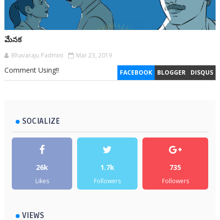
మేనక
Bhavaraju Padmini
Mar 23, 2019
Comment Using!!
FACEBOOK
BLOGGER
DISQUS
SOCIALIZE
26k
1.7k
735
Likes
Followers
Followers
VIEWS