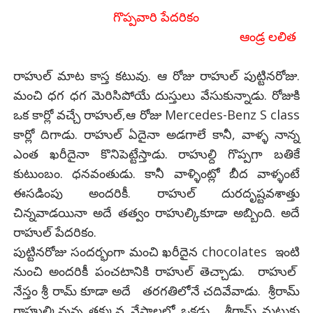
గొప్పవారి పేదరికం
ఆండ్ర లలిత
రాహుల్ మాట కాస్త కటువు. ఆ రోజు రాహుల్ పుట్టినరోజు.
మంచి ధగ ధగ మెరిసిపోయే దుస్తులు వేసుకున్నాడు. రోజుకి
ఒక కార్లో వచ్చే రాహుల్,ఆ రోజు Mercedes-Benz S class
కార్లో దిగాడు. రాహుల్ ఏదైనా అడగాలే కానీ, వాళ్ళ నాన్న
ఎంత ఖరీదైనా కొనిపెట్టేస్తాడు. రాహుల్ది గొప్పగా బతికే
కుటుంబం. ధనవంతుడు. కానీ వాళ్ళింట్లో బీద వాళ్ళంటే
ఈసడింపు అందరికీ. రాహుల్ దురదృష్టవశాత్తు
చిన్నవాడయినా అదే తత్వం రాహుల్కికూడా అబ్బింది. అదే
రాహుల్ పేదరికం.
పుట్టినరోజు సందర్భంగా మంచి ఖరీదైన chocolates ఇంటి
నుంచి అందరికీ పంచటానికి రాహుల్ తెచ్చాడు. రాహుల్
నేస్తం శ్రీ రామ్ కూడా అదే తరగతిలోనే చదివేవాడు. శ్రీరామ్
రాహుల్కివున్న తక్కువ నేస్తాలలో ఒకడు. శ్రీరామ్ మటుకు