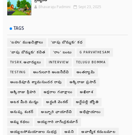
Bhavaraju Padmini
Sept 23, 2025
TAGS
'బహు' ముఖచిత్రాలు
'బాపు బొమ్మకు' కధ
'బాపు బొమ్మకు' కవిత
'రాం' బంటు
G PARVATHESAM
TVSRK.ఆచార్యులు
INTERVIEW
TELUGU BOMMA
TESTING
అంగులూరి అంజనీదేవి
అంతర్యామి
అంబడిపూడి శ్యామసుందర రావు
అక్కిరాజు ప్రసాద్
అక్కిరాజు శ్రీహరి
అక్షరాల గవాక్షాలు
అఖిలాశ
అటక మీది మర్మం
అద్దంకి వెంకట్
అద్దేపల్లి జ్యోతి
అనుష్క శంకర్
అబ్బూరి ఛాయాదేవి
అభిప్రాయాలు
అమ్మ కథలు
అయ్యగారి నాగేంద్రకుమార్
అయ్యలసోమయాజుల సుభద్ర
అవని
అవాల్మీక కదంబమాల