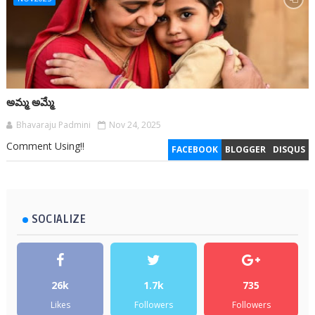
అమ్మ అమ్మే
Bhavaraju Padmini
Nov 24, 2025
Comment Using!!
FACEBOOK
BLOGGER
DISQUS
SOCIALIZE
26k
1.7k
735
Likes
Followers
Followers