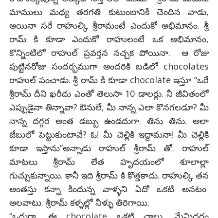
మాములు మధ్య తరగతి కుటుంబానికి చెందిన వాడు,
అయినా సరే రాహుల్కి శ్రీరామంటే ఎందుకో అభిమానం. శ్రీ
రామ్ కి కూడా ఎందుకో రాహులంటే ఒక అభిమానం,
కొన్నింటిలో రాహుల్ ప్రవర్తన నచ్చక పోయినా. ఆ రోజు
పుట్టినరోజు సందర్భముగా అందరికి బడిలో chocolates
రాహుల్ పంచాడు. శ్రీ రామ్ కి కూడా chocolate ఇస్తూ “ఒరే
శ్రీరామ్ దీని ఖరీదు ఎంతో తెలుసా 10 డాలర్లు. నీ జీవితంలో
ఎప్పుడైనా తిన్నావా? ఔనులే, మీ నాన్న ఎలా కొనగలడూ? మీ
నాన్న దగ్గర అంత డబ్బు ఉండదుగా. తిను తిను. అలా
జేబులో పెట్టుకుంటావే? ఓ! మీ చెల్లికి ఇద్దామనా! మీ చెల్లికి
కూడా ఇస్తాను”అన్నాడు రాహుల్ శ్రీరామ్ తో. రాహుల్
మాటలు శ్రీరామ్ లేత హృదయంలో శూలాల్లా
గుచ్చుకున్నాయి. కానీ ఇది శ్రీరామ్ కి కొత్తకాదు. రాహుల్కి తన
అంతస్తు కన్నా కిందున్న వాళ్ళని ఏదో ఒకటి అనటం
అలవాటు. శ్రీరామ్ కళ్ళల్లో నీళ్ళు తిరిగాయి.
“ఒద్దురా, ఈ chocolate ఒకటి చాలు. మేమిద్దరం