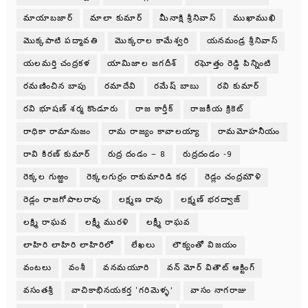
మాయాబజార్
మాలా కుమార్
మీనాక్షి శ్రీనివాస్
ముఖాముఖి
మొక్కపాటి పద్మావతి
మొక్కరాల కామేశ్వరి
యనమండ్ర శ్రీనివాస్
యలమర్తి చంద్రకళ
యామిజాల జగదీశ్
రఘోత్తం రెడ్డి పిన్నింటి
రమణించిన బాపు
రమాదేవి
రమేష్ బాబు
రవి కుమార్
రవి భూషణ్ శర్మ కొండూరు
రాజ కార్తీక్
రాజకీయ క్రికెట్
రాధికా రామానుజం
రామ రాజ్యం కావాలయ్యా
రామమోహనీయం
రావి కిరణ్ కుమార్
రుద్ర దండం – 8
రుద్రదండం -9
రెక్కల గుఱ్ఱం
రెక్కలగుర్రం రాకుమారిడి కధ
రెడ్లం చంద్రమౌళి
రెడ్లం రాజగోపాలరావు
లక్ష్మణ రావు
లక్ష్మణ్ భరద్వాజ్
లక్ష్మి రాఘవ
లక్ష్మీ మురళి
లక్ష్మీ రాఘవ
లాహిరి లాహిరి లాహిరిలో
లేఖలు
లౌక్యంతో విజయం
వంటలు
వంశీ
వనమయూరి
వన్ మోర్ వితౌట్ ఆక్టింగ్
వసంతశ్రీ
వాచికాభినయకర్త ‘గరిమెళ్ళ’
వాసం నాగరాజు