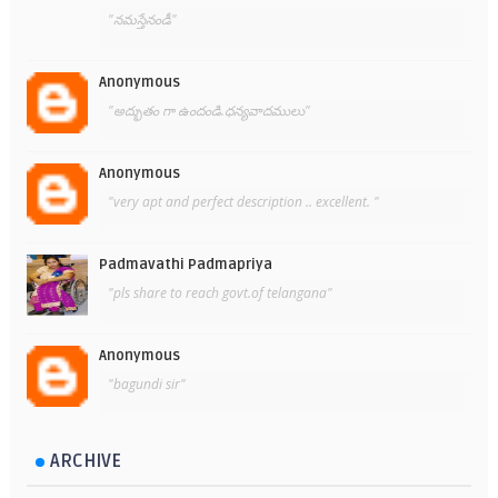
"నమస్తేనండీ"
Anonymous
"అద్భుతం గా ఉందండి.ధన్యవాదములు"
Anonymous
"very apt and perfect description .. excellent. "
Padmavathi Padmapriya
"pls share to reach govt.of telangana"
Anonymous
"bagundi sir"
ARCHIVE