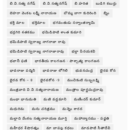
బి.వి.సత్య నగేష్
బి.వి.సత్యనగేష్
బి.హరిత
బుడిగి కబుర్లు
బెహరా వెంకట లక్ష్మీ నారాయణ
బొమ్మ బాగా కుదిరింది
బ్నిం
భక్తి మాల
భక్తిమాల
భగవంతుడు సర్వాంతర్యామి
భద్రగిరి శతకము
భమిడిపాటి శాంత కుమారి
భమిడిపాటి స్వరాజ్య నాగరాజా రావు
భమిడిపాటి స్వరాజ్య నాగరాజారావు
భల్లా పేరయకవి
భవానీ ఫణి
భారతీయ కాలగణన - పాశ్చాత్య కాలగణన
భావరాజు పద్మిని
భావరాజు లోగిలి
భువనచంద్ర
భైరవ కోన
భైరవ కోన – 8
భైరవకోన -9
మంచికంటి సుబ్బలక్ష్మి
మంత్రవాది వి.వి.సత్యనారాయణ
మంత్రాల పూర్ణచంద్రరావు
మంథా భానుమతి
మణి వడ్లమాని
మణీందర్ కుమార్
మధురిమ
మను చరిత్రము
మన్నెం శారద
మల్లాది వేంకట సత్యనారాయణ మూర్తి
మహాన్యాసము - పధ్ధతి
మహీధర శేషారత్నం
మా బాపట్ల కధలు
మాడపాటి సీతాదేవి