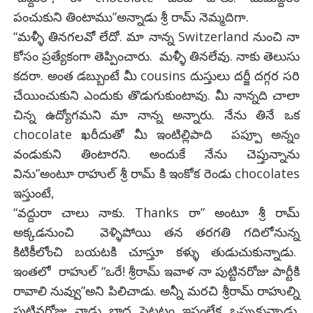
పంచుకుని తింటాము”అన్నాడు శ్రీ రామ్ నెమ్మదిగా.
“మళ్ళీ తినగలవో లేదో. మా నాన్న Switzerland నుంచి నా
కోసం ప్రత్యేకంగా తెప్పించారు. మళ్ళీ తినలేవు. నాకు తెలుసు
కదరా. అంత డబ్బుంటే మీ cousins దుస్తులు దర్జీ దగ్గర సరి
చేయించుకుని ఎందుకు తొడుగుకుంటావు. మీ నాన్నది చాలా
చిన్న ఉద్యోగమని మా నాన్న అన్నారు. నేను తినే ఒక
chocolate ఖరీదుతో మీ ఇంటిల్లిపాది పప్పూ అన్నం
వండుకుని తింటారని. అందుకే నేను చెప్తున్నాను
విను”అంటూ రాహుల్ శ్రీ రామ్ కి ఇంకోక రెండు chocolates
ఇస్తుంటే,
“వద్దురా చాలు నాకు. Thanks రా” అంటూ శ్రీ రామ్
అక్కడనుంచి వెళ్ళిపోయి తన తరగతి గదిలోనున్న
కిటికీలోంచి బయటకి చూస్తూ కళ్ళు తుడుచుకున్నాడు.
ఇంతలో రాహుల్ “ఒరే! శ్రీరామ్ ఇవాళ నా పుట్టినరోజు పార్టీకి
రావాలి నువ్వు”అని పిలిచాడు. అన్నీ మరచి శ్రీరామ్ రాహుల్ని
పుట్టినరోజు నాడు బాధ పెట్టటం ఇష్టంలేక ఒప్పుకున్నాడు.