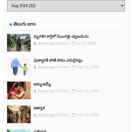
తెలుగు బాల
మృగశిర కార్తెలో ముంగిళ్లు చల్లబడును
Bhavaraju Padmini
Jul 23, 2026
పుణ్యానికి పోతే పాపం ఎదురైనట్లు
Bhavaraju Padmini
May 23, 2026
అమ్మ అమ్మే
Bhavaraju Padmini
Nov 24, 2025
అత్యాశ
Bhavaraju Padmini
Nov 24, 2025
ప్రత్యేకత