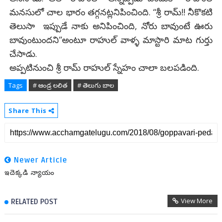
మనసులో చాల భారం తగ్గనట్లనిపించింది. “శ్రీ రామ్!! నీకొకటి
తెలుసా ఇప్పుడే నాకు అనిపించింది, నోరు బావుంటే ఊరు
బావుంటుందని”అంటూ రాహుల్ వాళ్ళ మాస్టారి మాట గుర్తు
చేసాడు.
అప్పటినుంచి శ్రీ రామ్ రాహుల్ స్నేహం చాలా బలపడింది.
Tags
# ఆండ్ర లలిత
# తెలుగు బాల
Share This
Newer Article
ఇదెక్కడి న్యాయం
View More
RELATED POST