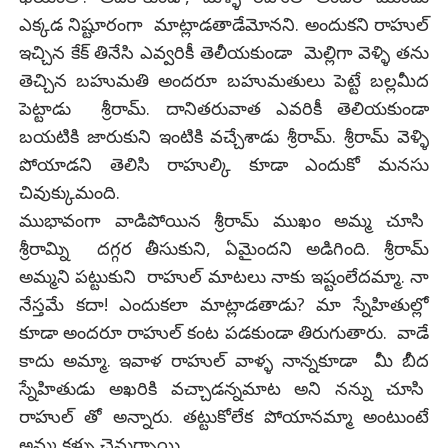
ఎక్కడ నిష్టూరంగా మాట్లాడతాడేమోనని. అందుకని రాహుల్
ఇచ్చిన కేక్ తినేసి ఎవ్వరికీ తెలీయకుండా మెల్లిగా వెళ్ళి తను
తెచ్చిన బహుమతి అందరూ బహుమతులు పెట్టే బల్లమీద
పెట్టాడు శ్రీరామ్. దానితరువాత ఎవరికీ తెలియకుండా
బయటికి జారుకుని ఇంటికి వచ్చేశాడు శ్రీరామ్. శ్రీరామ్ వెళ్ళి
పోయాడని తెలిసి రాహుల్కి కూడా ఎందుకో మనసు
చివుక్కుమంది.
ముభావంగా వాడిపోయిన శ్రీరామ్ ముఖం అమ్మ చూసి
శ్రీరామ్ని దగ్గర తీసుకుని, ఏమైందని అడిగింది. శ్రీరామ్
అమ్మని పట్టుకుని రాహుల్ మాటలు నాకు ఇష్టంలేదమ్మా. నా
నేస్తమే కదా! ఎందుకలా మాట్లాడతాడు? మా స్నేహితుల్లో
కూడా అందరూ రాహుల్ కంట పడకుండా తిరుగుతారు. వాడే
కాదు అమ్మా. ఇవాళ రాహుల్ వాళ్ళ నాన్నకూడా మీ బీద
స్నేహితుడు అఖరికి వచ్చాడన్నమాట అని నన్ను చూసి
రాహుల్ తో అన్నారు. తట్టుకోలేక పోయానమ్మా అంటుంటే
అమ్మ కళ్ళు చెమర్చాయి.