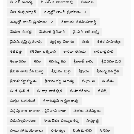
వి.ఎన్.ఆదిత్య
వి.ఎస్.కె.బాబూరావు
విసురజ
వీణ కుప్పయ్యార్
వెన్నెల్లో లాంచీ ప్రయాణం -3
వెన్నెల్లో లాంచీ ప్రయాణం- 2
వేదాంతం నరసింహశాస్త్రి
వేదుల సుభద్ర
వేమూరి శ్రీనివాస్
వై.ఎస్.ఆర్.లక్ష్మి
వైఎస్.కృష్ణేశ్వరరావు
వ్యక్తిత్వ వికాసం
శంకు
శతక సాహిత్యం
శతపత్ర
శశిరేఖా లక్ష్మణన్
శారదా తనయ
శారదాప్రసాద్
శింజారవం
శివం
శివమ్మ కధ
శ్రీకాంత్ కానం
శ్రీథరమాధురి
శ్రీపతి వాసుదేవమూర్తి
శ్రీపురం మల్లి
శ్రీప్రియ
శ్రీమద్భగవద్గీత
శ్రీరామకర్ణామృతం
శ్రీరామభట్ల ఆదిత్య
సంక్రాంతి
సంగీతం
సండే ఫన్ డే
సంధ్యా నాగేశ్వర
సంపాదకీయం
సతీష్
సత్యం ఓరుగంటి
సదాశివుని లక్ష్మణరావు
సప్తస్వరాల రారాజు.. శ్రీనివాస రాజు
సభలు-సదస్సులు
సమస్యాపూరణం
సామవేదం షణ్ముఖశర్మ
సామ్రాజ్ఞి
సాయి సోమయాజులు
సాహిత్యం
సి.ఉమాదేవి
సినిమా