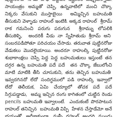
సాయంత్రం అమ్మతో చెప్పి, ఉన్నవాటిలో మంచి చొక్కా
నిక్కరు వేసుకుని ముస్తాబైయి అమ్మిచ్చిన బహుమతి
తీసుకుని వెళ్ళాడు రాహుల్ ఇంటికి. అక్కడ రాహుల్ శ్రీరామ్
రాక గమనించి పరుగు పరుగున శ్రీరామ్ను లోపలికి
తీసుకెళ్ళి, అందరికీ వీడు నా స్నేహితుడు శ్రీరామ్ అని
సంబరపడిపోతూ పరిచయం చేసాడు. తరువాత పుట్టినరోజు
వేడుకలు మొదలైయాయి. అందరూ రాహుల్కి పుట్టినరోజు
శుభాకాంక్షలు చెప్పి పెద్ద పెద్ద బహుమతులు ఇస్తుంటే తన
దగ్గర ఉన్న బహుమతి పదే పదే తన చొక్కా జేబులోంచి
మాటి మాటికి తీసి చూసుకుని, తను తెచ్చిన బహుమతి
ఇవ్వదగినదో లేదో సందిగ్ధములో పడి రాహుల్కి ఇవ్వాలో
లేదో తెలీయక, ఏమి చేయ్యాలో తోచక పదే పదే
సిగ్గుపడ్డాడు, అమ్మ ఇచ్చిన రంగు కాగితంలో చుట్టిన రెండు
pencils బహుమతి ఇవ్వాలంటే. ఎందుకంటే పొరపాటున
రాహుల్ తనిచ్చిన బహుమతి విప్పి హేళన చేస్తాడేమో అనే
భయంతో. అదీకాకుండా, మళ్ళీ రహుల్ అందరి ముందు