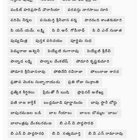
పండిట్ హరిప్రసాద్ చౌరాసియా
పరవస్తు నాగసాయి సూరి
పరిమి నిర్మల
పసుమర్తి శ్రీనివాస శర్మ
పారనంది శాంతకుమారి
పి.యస్.యమ్. లక్ష్మి
పి.వి.ఆర్. గోపీనాథ్
పి.వి.ఎల్.సుజాత
పుష్యమిత్ర
పుస్తక పరిచయం
పూర్ణిమ సుధ
పెమ్మరాజు అశ్విని
పెయ్యేటి రంగారావు
పెయ్యేటి శ్రీదేవి
పొన్నాడ లక్ష్మి
పొన్నాల వేంకటేష్
పోడూరి కృష్ణకుమారి
పోడూరి శ్రీనివాసరావు
పోతినేని రవిరాజా
పోలంరాజు శారద
ప్రతాప వెంకట సుబ్బారాయుడు
ప్రతి రోజు సంక్రాంతి
ప్రత్యేక శీర్షికలు
ప్రేమతో నీ ఋషి
ప్రొఫెసర్ అలేఖ్య
ఫణి రాజ కార్తీక్
బండ్లమూడి పూర్ణానందం
బాపు స్టొరీ బోర్డు
బాపురమణల బడి
బాల గేయాలు
బాలల బొమ్మల 'బాబు'
బాలాంత్రపు వేంకటరమణ
బి.ఎన్.వి.పార్థసారథి
బి.ఎన్.వి.పార్ధసారధి
బి.వి. సత్యమూర్తి
బి.వి.ఎస్.రామారావు