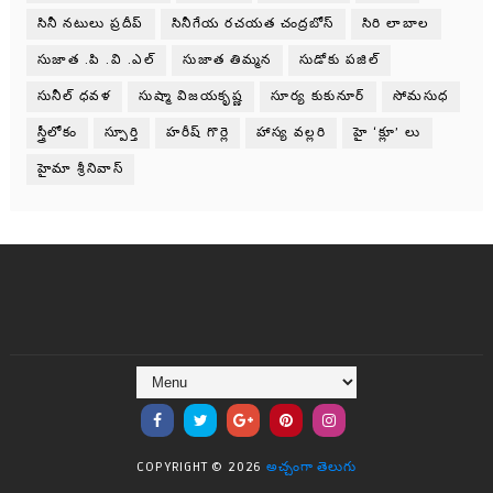
సినీ నటులు ప్రదీప్
సినీగేయ రచయత చంద్రబోస్
సిరి లాబాల
సుజాత .పి .వి .ఎల్
సుజాత తిమ్మన
సుడోకు పజిల్
సునీల్ ధవళ
సుష్మా విజయకృష్ణ
సూర్య కుకునూర్
సోమసుధ
స్త్రీలోకం
స్పూర్తి
హరీష్ గొర్లె
హాస్య వల్లరి
హై ‘క్లూ’ లు
హైమా శ్రీనివాస్
COPYRIGHT ©
2026
అచ్చంగా తెలుగు