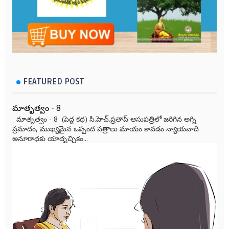
FEATURED POST
మాతృత్వం - 8
మాతృత్వం - 8 (పెద్ద కథ) సి.హెచ్.ప్రతాప్ ఆసుపత్రిలో జరిగిన అగ్ని
ప్రమాదం, ముఖ్యమైన ఒప్పంద పత్రాలు మాయం కావడం న్యాయవాది
అనూరాధకు యాదృచ్ఛికం...