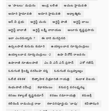
ఆ 'పాటలు' మధురం
ఆండ్ర లలిత
ఆచంట హైమవతి
ఆదూరి హైమావతి
ఆదూరి.హైమవతి
ఆధ్యాత్మికం
ఆర్.వి.ప్రభు
ఆర్టిస్ట్ చందు
ఆర్టిస్ట్ పాణి
ఆర్టిస్ట్ బాబు
ఆర్టిస్ట్ బాలాజీ
ఆర్టిస్ట్ లక్ష్మీ నారాయణ
ఆలూరు కృష్ణప్రసాదు
ఇలా ఎందరున్నారు ?
ఈ దారి మనసైనది
ఉప్పలపాటి కుసుమ కుమారి
ఉయ్యాలవాడ సూర్యచంద్రులు
ఉయ్యాలవాడ సూర్యచంద్రులు -2
ఉషా వినోద్ రాజవరం
ఉషారాణి నూతులపాటి
ఎం.వి.ఎస్.ఎస్.ప్రసాద్
ఎకో గణేష్
ఓరుగంటి శ్రీలక్ష్మి నరసింహ శర్మ
ఓరుగంటి సుబ్రహ్మణ్యం
ఓలేటి శశికళ
ఔత్సాహిక చిత్రకారిణి గాయత్రి
కందాళ విజయ
కంభంపాటి రవీంద్ర
కథాకదంబం
కనుపర్తి వరలక్ష్మమ్మ
కరణం కళ్యాణ్ కృష్ణకుమార్
కరణం రమాగాయత్రి
కరుణశ్రీ
కలిదిండి రామచంద్ర రాజు
కళాపరిపూర్ణుడు ‘బాపు’
కవితాఝరి