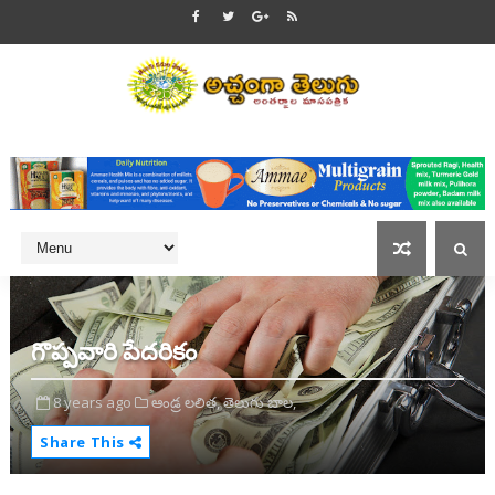
గొప్పవారి పేదరికం
8 years ago
ఆండ్ర లలిత,
తెలుగు బాల,
Share This