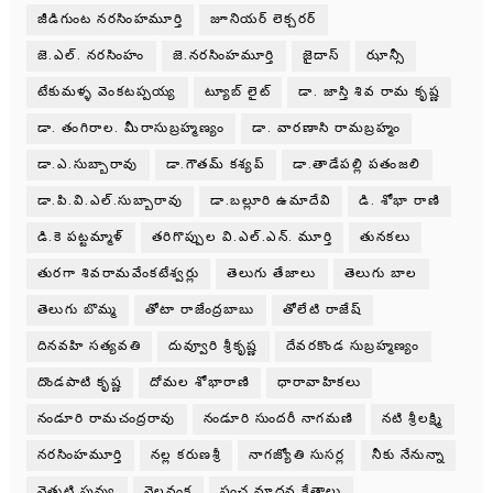
జీడిగుంట నరసింహమూర్తి
జూనియర్ లెక్చరర్
జె.ఎల్. నరసింహం
జె.నరసింహమూర్తి
జైదాస్
ఝాన్సీ
టేకుమళ్ళ వెంకటప్పయ్య
ట్యూబ్ లైట్
డా. జాస్తి శివ రామ కృష్ణ
డా. తంగిరాల. మీరాసుబ్రహ్మణ్యం
డా. వారణాసి రామబ్రహ్మం
డా.ఎ.సుబ్బారావు
డా.గౌతమ్ కశ్యప్
డా.తాడేపల్లి పతంజలి
డా.పి.వి.ఎల్.సుబ్బారావు
డా.బల్లూరి ఉమాదేవి
డి. శోభా రాణి
డి.కె పట్టమ్మాళ్
తరిగొప్పుల వి.ఎల్.ఎన్. మూర్తి
తునకలు
తురగా శివరామవేంకటేశ్వర్లు
తెలుగు తేజాలు
తెలుగు బాల
తెలుగు బొమ్మ
తోటా రాజేంద్రబాబు
తోలేటి రాజేష్
దినవహి సత్యవతి
దువ్వూరి శ్రీకృష్ణ
దేవరకొండ సుబ్రహ్మణ్యం
దొండపాటి కృష్ణ
దోమల శోభారాణి
ధారావాహికలు
నండూరి రామచంద్రరావు
నండూరి సుందరీ నాగమణి
నటి శ్రీలక్ష్మి
నరసింహమూర్తి
నల్ల కరుణశ్రీ
నాగజ్యోతి సుసర్ల
నీకు నేనున్నా
నెత్తుటి పువ్వు
నెలవంక
పంచ మాధవ క్షేత్రాలు