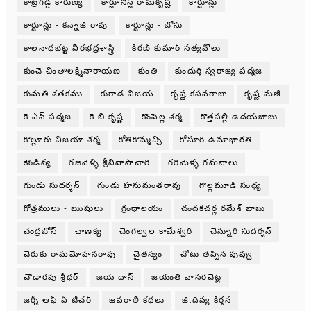
కాట్రగడ్డ కారుణ్య
కార్టూనిస్ట్ రామకృష్ణ
కార్టూన్లు
కార్టూన్లు - కన్నాజి రావు
కార్టూన్లు - బోసు
కాలనాధభట్ట వీరభద్రశాస్త్రి
కిరణ్ కుమార్ సత్యవోలు
కుంచె చింతాలక్ష్మీనారాయణ
కుంతి
కుందుర్తి స్వరాజ్య పద్మజ
కుమతీ శతకము
కురాడ విజయ
కృష్ణ కసవరాజు
కృష్ణ మణి
కె.ఎస్.పద్మజ
కె.బి.కృష్ణ
కొంపెల్ల శర్మ
కొత్తపల్లి ఉదయబాబు
కొల్లూరు విజయా శర్మ
కోతికొమ్మచ్చి
కోసూరి ఉమాభారతి
కౌండిన్య
గజవెళ్ళి శ్రీనివాసాచారి
గరిమెళ్ళ గమనాలు
గుండు సుదర్శన్
గుండు హనుమంతరావు
గొల్లమూడి సంధ్య
గోత్రములు - ఋషులు
గ్రంధాలయం
చందకచర్ల రమేశ్ బాబు
చంద్రబోస్
చాణక్య
చెంగల్వల కామేశ్వరి
చెన్నూరి సుదర్శన్
చెరుకు రామమోహనరావు
చైతన్యం
చోటు తప్పిన పువ్వు
చౌడారపు శ్రీధర్
జయ దాస్
జయంతి వాసరచెట్ల
జర్నీ ఆఫ్ ఏ టీచర్
జవరాలి కధలు
జి.దివ్య కీర్తన