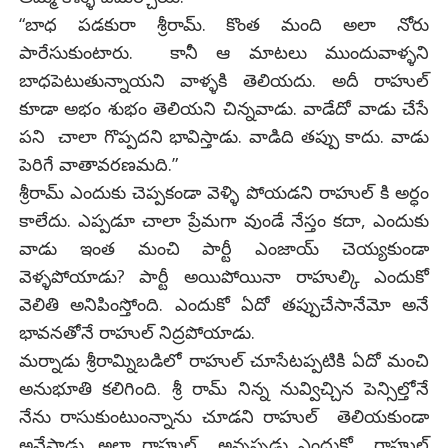
“బాధ పడకురా శ్రీరామ్. కొంత మంది అలా నోరు
పారేసుకుంటారు. కానీ ఆ మాటలు ముందువాళ్ళని
బాధపెటుతున్నాయని వాళ్ళకి తెలియదు. అదీ రాహుల్
కూడా అభం శుభం తెలియని చిన్నవాడు. వాడేదో వాడు చేసే
పని చాలా గొప్పదని భావిస్తాడు. వాడిది తప్పు కాదు. వాడు
పెరిగే వాతావరణమది.”
శ్రీరామ్ ఎందుకు చెప్పకండా వెళ్ళి పోయడని రాహుల్ కి అర్ధం
కాలేదు. ఎప్పడూ చాలా ప్రేమగా వుండే నేస్తం కదా, ఎందుకు
వాడు ఇంత మంచి పార్టీ ఎంజాయ్ చెయ్యకుండా
వెళ్ళపోయాడు? పార్టీ అయిపోయినా రాహుల్కి ఎందుకో
వెలితి అనిపింస్తోంది. ఎందుకో ఏదో తప్పుచేసానేమో అనే
భావనతోనే రాహుల్ నిద్రపోయాడు.
మర్నాడు శ్రీరామ్నిబడిలో రాహుల్ చూసేటప్పటికి ఏదో మంచి
అనుభూతి కలిగింది. శ్రీ రామ్ నిన్న నువ్విచ్చిన పెన్సిల్తోనే
నేను రాసుకుంటుంన్నాను చూడని రాహుల్ తెలియకుండా
అనేసాడు. అలా రాహుల్ అన్నప్పడు ఎందుకో రాహుల్