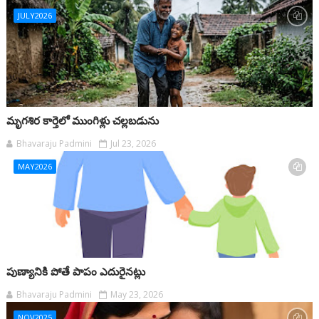
JULY2026
మృగశిర కార్తెలో ముంగిళ్లు చల్లబడును
Bhavaraju Padmini
Jul 23, 2026
MAY2026
పుణ్యానికి పోతే పాపం ఎదురైనట్లు
Bhavaraju Padmini
May 23, 2026
NOV2025