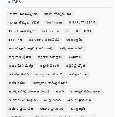
TAGS
'బహు' ముఖచిత్రాలు
'బాపు బొమ్మకు' కధ
'బాపు బొమ్మకు' కవిత
'రాం' బంటు
G PARVATHESAM
TVSRK.ఆచార్యులు
INTERVIEW
TELUGU BOMMA
TESTING
అంగులూరి అంజనీదేవి
అంతర్యామి
అంబడిపూడి శ్యామసుందర రావు
అక్కిరాజు ప్రసాద్
అక్కిరాజు శ్రీహరి
అక్షరాల గవాక్షాలు
అఖిలాశ
అటక మీది మర్మం
అద్దంకి వెంకట్
అద్దేపల్లి జ్యోతి
అనుష్క శంకర్
అబ్బూరి ఛాయాదేవి
అభిప్రాయాలు
అమ్మ కథలు
అయ్యగారి నాగేంద్రకుమార్
అయ్యలసోమయాజుల సుభద్ర
అవని
అవాల్మీక కదంబమాల
ఆ 'పాటలు' మధురం
ఆండ్ర లలిత
ఆచంట హైమవతి
ఆదూరి హైమావతి
ఆదూరి.హైమవతి
ఆధ్యాత్మికం