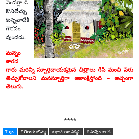
వెంపర్లా డి
కొనితేచ్చు
కున్నవాటికి
గౌరవం
వుండదు.
మన్నెం
శారద
గారు మరిన్ని స్పూర్తిదాయకమైన చిత్రాలు గీసి మంచి పేరు
తెచ్చుకోవాలని మనస్పూర్తిగా ఆకాంక్షిస్తోంది – అచ్చంగా
తెలుగు.
****
Tags
# తెలుగు బొమ్మ
# భావరాజు పద్మిని
# మన్నెం శారద