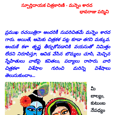
స్పూర్తిదాయక చిత్రకారిణి - మన్నెం శారద
భావరాజు పద్మిని
ప్రముఖ రచయిత్రిగా అందరికీ సుపరిచితమే మన్నెం శారద
గారు. అయితే, ఆమెకు చిత్రకళ పట్ల కూడా తగని మక్కువ.
అందుకే కళా తృష్ణ తీర్చుకోవడానికి వయసుతో నిమిత్తం
లేదని నిరూపిస్తూ, ఆవిడ వేసిన బొమ్మలు చూసి, మెచ్చిన
స్నేహితులు వాటిపై కవితలు, పద్యాలు రాసారు. వారి
చిత్రకళా విశేషాల గురించి మరిన్ని విశేషాలు
తెలుసుకుందాం...
మీ
,
బాల్యం
కుటుంబ
నేపధ్యం