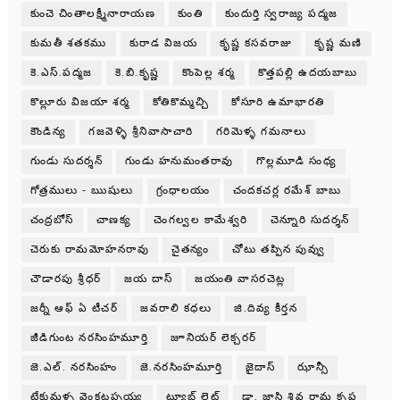
కుంచె చింతాలక్ష్మీనారాయణ
కుంతి
కుందుర్తి స్వరాజ్య పద్మజ
కుమతీ శతకము
కురాడ విజయ
కృష్ణ కసవరాజు
కృష్ణ మణి
కె.ఎస్.పద్మజ
కె.బి.కృష్ణ
కొంపెల్ల శర్మ
కొత్తపల్లి ఉదయబాబు
కొల్లూరు విజయా శర్మ
కోతికొమ్మచ్చి
కోసూరి ఉమాభారతి
కౌండిన్య
గజవెళ్ళి శ్రీనివాసాచారి
గరిమెళ్ళ గమనాలు
గుండు సుదర్శన్
గుండు హనుమంతరావు
గొల్లమూడి సంధ్య
గోత్రములు - ఋషులు
గ్రంధాలయం
చందకచర్ల రమేశ్ బాబు
చంద్రబోస్
చాణక్య
చెంగల్వల కామేశ్వరి
చెన్నూరి సుదర్శన్
చెరుకు రామమోహనరావు
చైతన్యం
చోటు తప్పిన పువ్వు
చౌడారపు శ్రీధర్
జయ దాస్
జయంతి వాసరచెట్ల
జర్నీ ఆఫ్ ఏ టీచర్
జవరాలి కధలు
జి.దివ్య కీర్తన
జీడిగుంట నరసింహమూర్తి
జూనియర్ లెక్చరర్
జె.ఎల్. నరసింహం
జె.నరసింహమూర్తి
జైదాస్
ఝాన్సీ
టేకుమళ్ళ వెంకటప్పయ్య
ట్యూబ్ లైట్
డా. జాస్తి శివ రామ కృష్ణ