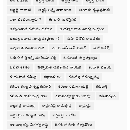
ఆర్.వి.ప్రభు
ఆర్టిస్ట్ చందు
ఆర్టిస్ట్ పాణి
ఆర్టిస్ట్ బాబు
ఆర్టిస్ట్ బాలాజీ
ఆర్టిస్ట్ లక్ష్మీ నారాయణ
ఆలూరు కృష్ణప్రసాదు
ఇలా ఎందరున్నారు ?
ఈ దారి మనసైనది
ఉప్పలపాటి కుసుమ కుమారి
ఉయ్యాలవాడ సూర్యచంద్రులు
ఉయ్యాలవాడ సూర్యచంద్రులు -2
ఉషా వినోద్ రాజవరం
ఉషారాణి నూతులపాటి
ఎం.వి.ఎస్.ఎస్.ప్రసాద్
ఎకో గణేష్
ఓరుగంటి శ్రీలక్ష్మి నరసింహ శర్మ
ఓరుగంటి సుబ్రహ్మణ్యం
ఓలేటి శశికళ
ఔత్సాహిక చిత్రకారిణి గాయత్రి
కందాళ విజయ
కంభంపాటి రవీంద్ర
కథాకదంబం
కనుపర్తి వరలక్ష్మమ్మ
కరణం కళ్యాణ్ కృష్ణకుమార్
కరణం రమాగాయత్రి
కరుణశ్రీ
కలిదిండి రామచంద్ర రాజు
కళాపరిపూర్ణుడు ‘బాపు’
కవితాఝరి
కాట్రగడ్డ కారుణ్య
కార్టూనిస్ట్ రామకృష్ణ
కార్టూన్లు
కార్టూన్లు - కన్నాజి రావు
కార్టూన్లు - బోసు
కాలనాధభట్ట వీరభద్రశాస్త్రి
కిరణ్ కుమార్ సత్యవోలు