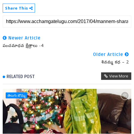
Share This
Newer Article
పంచమాధవ క్షేత్రాలు -4
Older Article
శివమ్మ కధ – 2
View More
RELATED POST
తెలుగు బొమ్మ