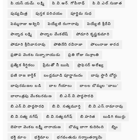
పి.యస్.యమ్. లక్ష్మి
పి.వి.ఆర్. గోపీనాథ్
పి.వి.ఎల్.సుజాత
పుష్యమిత్ర
పుస్తక పరిచయం
పూర్ణిమ సుధ
పెమ్మరాజు అశ్విని
పెయ్యేటి రంగారావు
పెయ్యేటి శ్రీదేవి
పొన్నాడ లక్ష్మి
పొన్నాల వేంకటేష్
పోడూరి కృష్ణకుమారి
పోడూరి శ్రీనివాసరావు
పోతినేని రవిరాజా
పోలంరాజు శారద
ప్రతాప వెంకట సుబ్బారాయుడు
ప్రతి రోజు సంక్రాంతి
ప్రత్యేక శీర్షికలు
ప్రేమతో నీ ఋషి
ప్రొఫెసర్ అలేఖ్య
ఫణి రాజ కార్తీక్
బండ్లమూడి పూర్ణానందం
బాపు స్టొరీ బోర్డు
బాపురమణల బడి
బాల గేయాలు
బాలల బొమ్మల 'బాబు'
బాలాంత్రపు వేంకటరమణ
బి.ఎన్.వి.పార్థసారథి
బి.ఎన్.వి.పార్ధసారధి
బి.వి. సత్యమూర్తి
బి.వి.ఎస్.రామారావు
బి.వి.సత్య నగేష్
బి.వి.సత్యనగేష్
బి.హరిత
బుడిగి కబుర్లు
బెహరా వెంకట లక్ష్మీ నారాయణ
బొమ్మ బాగా కుదిరింది
బ్నిం
భక్తి మాల
భక్తిమాల
భగవంతుడు సర్వాంతర్యామి