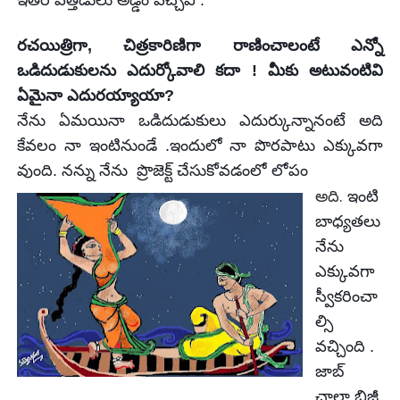
రచయిత్రిగా, చిత్రకారిణిగా రాణించాలంటే ఎన్నో
ఒడిదుడుకులను ఎదుర్కోవాలి కదా ! మీకు అటువంటివి
ఏమైనా ఎదురయ్యాయా?
నేను
ఏమయినా ఒడిదుడుకులు ఎదుర్కున్నానంటే
అది
కేవలం
నా ఇంటినుండే .ఇందులో నా
పొరపాటు
ఎక్కువగా
వుంది. నన్ను
నేను
ప్రొజెక్ట్ చేసుకోవడంలో లోపం
అది.
ఇంటి
బాధ్యతలు
నేను
ఎక్కువగా
స్వీకరించా
ల్సి
వచ్చింది .
జాబ్
చాలా
బిజీ