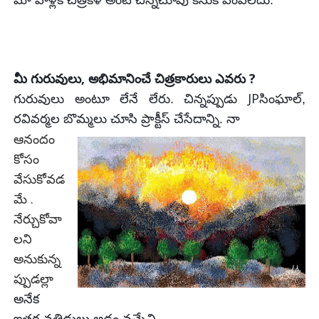
,
?
మీ గురువులు
అభిమానించే చిత్రకారులు ఎవరు
JP
గురువులు అంటూ లేనే లేరు. చిన్నప్పుడు
సింఘాల్,
రవివర్మల
బొమ్మలు చూసి ప్రాక్టీస్ చేసేదాన్ని. నా
ఆనందం
కోసం
వేసుకోవడ
మే .
నేర్చుకోవా
లని
అనుకున్న
ప్పుడల్లా
అనేక
ఇతర వత్తిడులు అడ్డం వచ్చేవి .