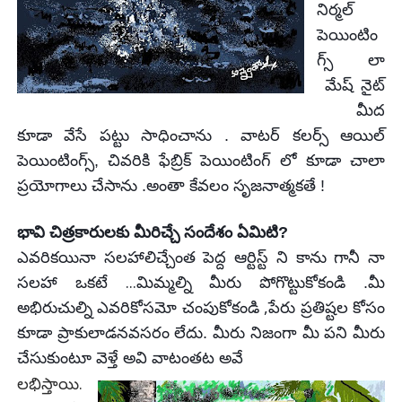
నిర్మల్
పెయింటిం
గ్స్ లా
మేష్ నైట్
మీద
కూడా వేసే పట్టు సాధించాను . వాటర్ కలర్స్ ఆయిల్
పెయింటింగ్స్,
చివరికి
ఫేబ్రిక్ పెయింటింగ్ లో కూడా చాలా
ప్రయోగాలు చేసాను .అంతా కేవలం సృజనాత్మకతే !
భావి చిత్రకారులకు మీరిచ్చే సందేశం ఏమిటి?
ఎవరికయినా సలహాలిచ్చేంత పెద్ద ఆర్టిస్ట్ ని కాను గానీ నా
...
సలహా ఒకటే
మిమ్మల్ని మీరు
పోగొట్టుకోకండి .మీ
,
అభిరుచుల్ని ఎవరికోసమో చంపుకోకండి
పేరు ప్రతిష్టల కోసం
కూడా ప్రాకులాడనవసరం
లేదు.
మీరు నిజంగా మీ పని మీరు
చేసుకుంటూ వెళ్తే
అవి వాటంతట అవే
లభిస్తాయి.