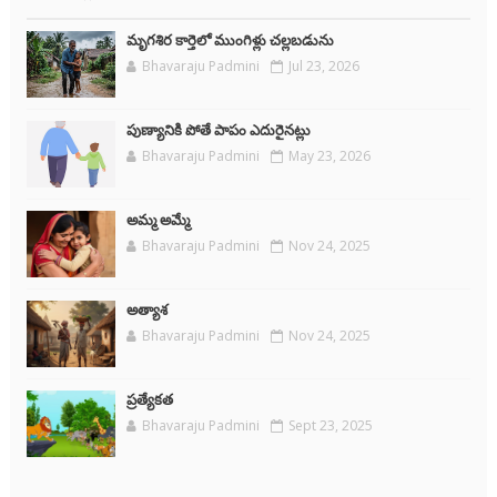
మృగశిర కార్తెలో ముంగిళ్లు చల్లబడును
Bhavaraju Padmini
Jul 23, 2026
పుణ్యానికి పోతే పాపం ఎదురైనట్లు
Bhavaraju Padmini
May 23, 2026
అమ్మ అమ్మే
Bhavaraju Padmini
Nov 24, 2025
అత్యాశ
Bhavaraju Padmini
Nov 24, 2025
ప్రత్యేకత
Bhavaraju Padmini
Sept 23, 2025