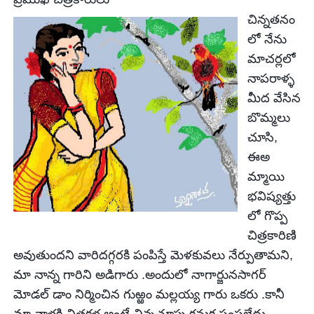
చిన్నతనం
లో నేను
మాచర్లలో
నాపరాళ్ళ
మీద వేసిన
బొమ్మలు
చూసి,
ఈఅ
మ్మాయి
భవిష్యత్తు
లో గొప్ప
చిత్రకారిణి
అవుతుందని
వారిదగ్గరకి పంపిస్తే మెళకువలు నేర్పుతామని,
మా నాన్న
గారిని అడిగారు .అందులో నాగార్జునసాగర్
మోడల్ డాం నిర్మించిన
గుఱ్ఱం మల్లయ్య గారు ఒకరు .కానీ
మా వాళ్లకి
చిత్రకళ అంటే చిన్నచూపు కనుక పంపలేదు.