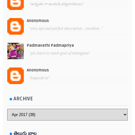
"అద్భుతం గా ఉందండి.ధన్యవాదములు"
Anonymous
"very apt and perfect description .. excellent. "
Padmavathi Padmapriya
"pls share to reach govt.of telangana"
Anonymous
"bagundi sir"
ARCHIVE
తెలుగు బాల