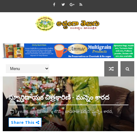
స్పూర్తిదాయక చిత్రకారిణి - మన్నెం శారద
9 years ago
తెలుగు బొమ్మ,
భావరాజు పద్మిని,
మన్నెం శారద,
Share This