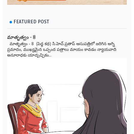
FEATURED POST
మాతృత్వం - 8
మాతృత్వం - 8 (పెద్ద కథ) సి.హెచ్.ప్రతాప్ ఆసుపత్రిలో జరిగిన అగ్ని
ప్రమాదం, ముఖ్యమైన ఒప్పంద పత్రాలు మాయం కావడం న్యాయవాది
అనూరాధకు యాదృచ్ఛికం...