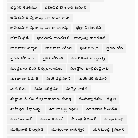
భద్రగిరి శతకము
భమిడిపాటి శాంత కుమారి
భమిడిపాటి స్వరాజ్య నాగరాజా రావు
భమిడిపాటి స్వరాజ్య నాగరాజారావు
భల్లా పేరయకవి
భవానీ ఫణి
భారతీయ కాలగణన - పాశ్చాత్య కాలగణన
భావరాజు పద్మిని
భావరాజు లోగిలి
భువనచంద్ర
భైరవ కోన
భైరవ కోన – 8
భైరవకోన -9
మంచికంటి సుబ్బలక్ష్మి
మంత్రవాది వి.వి.సత్యనారాయణ
మంత్రాల పూర్ణచంద్రరావు
మంథా భానుమతి
మణి వడ్లమాని
మణీందర్ కుమార్
మధురిమ
మను చరిత్రము
మన్నెం శారద
మల్లాది వేంకట సత్యనారాయణ మూర్తి
మహాన్యాసము - పధ్ధతి
మహీధర శేషారత్నం
మా బాపట్ల కధలు
మాడపాటి సీతాదేవి
మాయాబజార్
మాలా కుమార్
మీనాక్షి శ్రీనివాస్
ముఖాముఖి
మొక్కపాటి పద్మావతి
మొక్కరాల కామేశ్వరి
యనమండ్ర శ్రీనివాస్