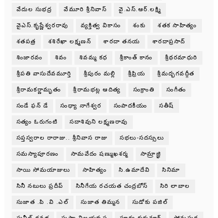
వేదుల సుభద్ర
వేమూరి శ్రీనివాస్
వై.ఎస్.ఆర్.లక్ష్మి
వైఎస్.కృష్ణేశ్వరరావు
వ్యక్తిత్వ వికాసం
శంకు
శతక సాహిత్యం
శతపత్ర
శశిరేఖా లక్ష్మణన్
శారదా తనయ
శారదాప్రసాద్
శింజారవం
శివం
శివమ్మ కధ
శ్రీకాంత్ కానం
శ్రీథరమాధురి
శ్రీపతి వాసుదేవమూర్తి
శ్రీపురం మల్లి
శ్రీప్రియ
శ్రీమద్భగవద్గీత
శ్రీరామకర్ణామృతం
శ్రీరామభట్ల ఆదిత్య
సంక్రాంతి
సంగీతం
సండే ఫన్ డే
సంధ్యా నాగేశ్వర
సంపాదకీయం
సతీష్
సత్యం ఓరుగంటి
సదాశివుని లక్ష్మణరావు
సప్తస్వరాల రారాజు.. శ్రీనివాస రాజు
సభలు-సదస్సులు
సమస్యాపూరణం
సామవేదం షణ్ముఖశర్మ
సామ్రాజ్ఞి
సాయి సోమయాజులు
సాహిత్యం
సి.ఉమాదేవి
సినిమా
సినీ నటులు ప్రదీప్
సినీగేయ రచయత చంద్రబోస్
సిరి లాబాల
సుజాత .పి .వి .ఎల్
సుజాత తిమ్మన
సుడోకు పజిల్