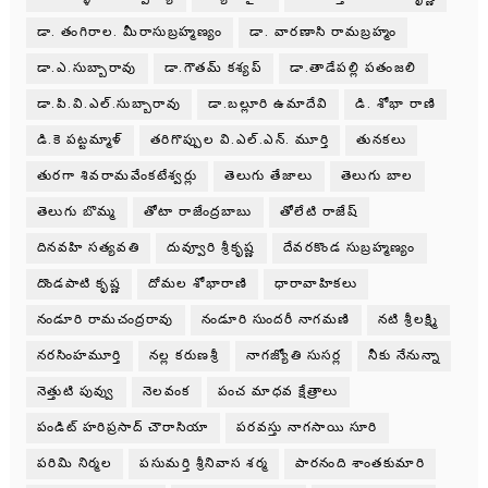
డా. తంగిరాల. మీరాసుబ్రహ్మణ్యం
డా. వారణాసి రామబ్రహ్మం
డా.ఎ.సుబ్బారావు
డా.గౌతమ్ కశ్యప్
డా.తాడేపల్లి పతంజలి
డా.పి.వి.ఎల్.సుబ్బారావు
డా.బల్లూరి ఉమాదేవి
డి. శోభా రాణి
డి.కె పట్టమ్మాళ్
తరిగొప్పుల వి.ఎల్.ఎన్. మూర్తి
తునకలు
తురగా శివరామవేంకటేశ్వర్లు
తెలుగు తేజాలు
తెలుగు బాల
తెలుగు బొమ్మ
తోటా రాజేంద్రబాబు
తోలేటి రాజేష్
దినవహి సత్యవతి
దువ్వూరి శ్రీకృష్ణ
దేవరకొండ సుబ్రహ్మణ్యం
దొండపాటి కృష్ణ
దోమల శోభారాణి
ధారావాహికలు
నండూరి రామచంద్రరావు
నండూరి సుందరీ నాగమణి
నటి శ్రీలక్ష్మి
నరసింహమూర్తి
నల్ల కరుణశ్రీ
నాగజ్యోతి సుసర్ల
నీకు నేనున్నా
నెత్తుటి పువ్వు
నెలవంక
పంచ మాధవ క్షేత్రాలు
పండిట్ హరిప్రసాద్ చౌరాసియా
పరవస్తు నాగసాయి సూరి
పరిమి నిర్మల
పసుమర్తి శ్రీనివాస శర్మ
పారనంది శాంతకుమారి