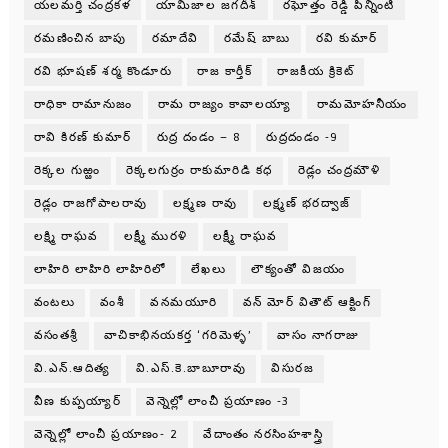
యలమర్తి చంద్రకళ
యామిజాల జగదీశ్
రఘోత్తం రెడ్డి పిన్నింటి
రమణించిన బాపు
రమాదేవి
రమేష్ బాబు
రవి కుమార్
రవి భూషణ్ శర్మ కొండూరు
రాజ కార్తీక్
రాజకీయ క్రికెట్
రాధికా రామానుజం
రామ రాజ్యం కావాలయ్యా
రామమోహనీయం
రావి కిరణ్ కుమార్
రుద్ర దండం – 8
రుద్రదండం -9
రెక్కల గుఱ్ఱం
రెక్కలగుర్రం రాకుమారిడి కధ
రెడ్లం చంద్రమౌళి
రెడ్లం రాజగోపాలరావు
లక్ష్మణ రావు
లక్ష్మణ్ భరద్వాజ్
లక్ష్మి రాఘవ
లక్ష్మీ మురళి
లక్ష్మీ రాఘవ
లాహిరి లాహిరి లాహిరిలో
లేఖలు
లౌక్యంతో విజయం
వంటలు
వంశీ
వనమయూరి
వన్ మోర్ వితౌట్ ఆక్టింగ్
వసంతశ్రీ
వాచికాభినయకర్త ‘గరిమెళ్ళ’
వాసం నాగరాజు
వి.ఎన్.ఆదిత్య
వి.ఎస్.కె.బాబూరావు
విసురజ
వీణ కుప్పయ్యార్
వెన్నెల్లో లాంచీ ప్రయాణం -3
వెన్నెల్లో లాంచీ ప్రయాణం- 2
వేదాంతం నరసింహశాస్త్రి