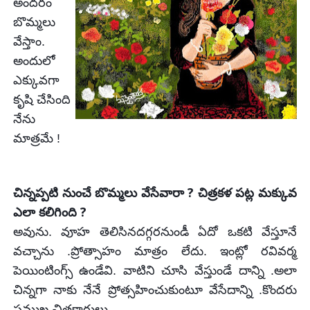
అందరం
బొమ్మలు
వేస్తాం.
అందులో
ఎక్కువగా
కృషి చేసింది
నేను
మాత్రమే !
?
చిన్నప్పటి నుంచే బొమ్మలు వేసేవారా
చిత్రకళ పట్ల మక్కువ
?
ఎలా కలిగింది
అవును. వూహ తెలిసినదగ్గరనుండీ
ఏదో ఒకటి వేస్తూనే
వచ్చాను .ప్రోత్సాహం మాత్రం లేదు. ఇంట్లో రవివర్మ
పెయింటింగ్స్ ఉండేవి.
వాటిని చూసి
వేస్తుండే దాన్ని .అలా
చిన్నగా నాకు నేనే
ప్రోత్సహించుకుంటూ
వేసేదాన్ని .కొందరు
ప్రముఖ చిత్రకారులు