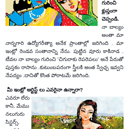
గురించి
క్లుప్తంగా
చెప్పండి.
నా బాల్యం
అంతా మా
.
నాన్నగారి ఉద్యోగరీత్యా
అనేక ప్రాంతాల్లో
జరిగింది
మా
ఇంట్లో రెండవ సంతానాన్ని నేను. పుట్టిన వూరు
కాకినాడ .
'
టీవల నా బాల్యం గురించి
చిగురాకు రెపరెపలు’
అనే పేరుతో
పుస్తకం
రాసాను .కుటుంబపరంగా
స్త్రీలకి అంత స్వేఛ్చ ఇవ్వని
నేపద్యం .దానితో కొంత పోరాటమే జరిగింది.
మీ ఇంట్లో ఆర్టిస్ట్ లు ఎవరైనా ఉన్నారా?
ఎవరూ లేరు
,
కానీ
మేము
నలుగురు
సిస్టర్స్.