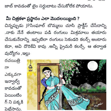
జాబ్ కావడంతో టైం
సర్దుబాటు చేసుకోలేక పోయాను.
?
మీ చిత్రకళా ప్రస్థానం ఎలా మొదలయ్యింది
JP
చిన్నప్పుడు
సింఘాల్
బొమ్మలు చూసి ప్రాక్టీస్ చేసేదాన్ని
.నాకు నేనే తంటాలు పడి రంగులు
మిశ్రమాలు తయారు
చేసుకునేదాన్ని .ఇప్పటిలా రంగులు
సెకండరి
కలర్స్ అంటారు
కదా,
అవి దొరికేవి కావు .అన్నీ ప్రైమరీ కలర్సే. ఆ తర్వాత
,
వుద్యోగం
ఇల్లు
రచయిత్రి
గా
ఎక్కువగా
ఇన్వాల్వ్
కావడంతో
పెయింటిం
గ్
ని
పక్కకి
పెట్టేసాను.