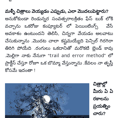
మళ్ళీ చిత్రాలు వెయ్యడం ఎప్పుడు, ఎలా మొదలుపెట్టారు?
అనుకోకుండా
రెండున్నర సంవత్సరాలక్రితం
ఫేస్ బుక్ లోకి
వచ్చాను
ఒకరోజు
కంప్యూటర్
లో
పెయింటింగ్స్
వేసే
అవకాశం ఉంటుందని తెలిసి, చిన్నగా వేయడం అలవాటు
చేసుకున్నాను .మొదట చాలా కష్టమయ్యేది పెన్సిల్ గిరగిరా
తిరిగి పోయేది .రంగులు ఒకదానితో మరొకటి బ్లెండ్ కావు
trail
and error
method
.మెల్లిగా నాకు నేనుగా “
”
లో
ప్రాక్టీస్ చేస్తూ
రోజూ
ఒక బొమ్మా వేస్తున్నాను .కేవలం
నా తృప్తీ
కోసమే ఇదంతా !
చిత్రాల్లో
మీరు ఏ ఏ
రకాలను
ప్రయత్నిం
చారు?