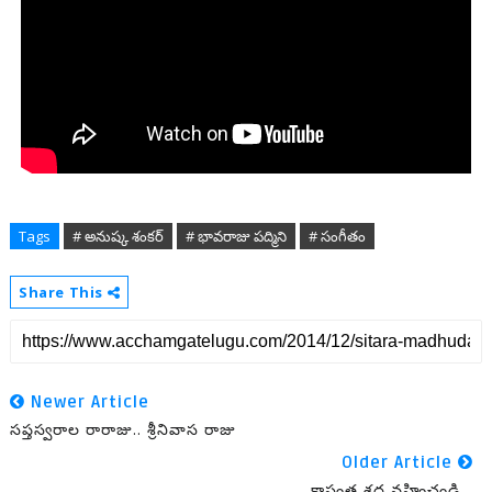
Tags
# అనుష్క శంకర్
# భావరాజు పద్మిని
# సంగీతం
Share This
Newer Article
సప్తస్వరాల రారాజు.. శ్రీనివాస రాజు
Older Article
కాస్తంత శ్రద్ధ వహించండి...