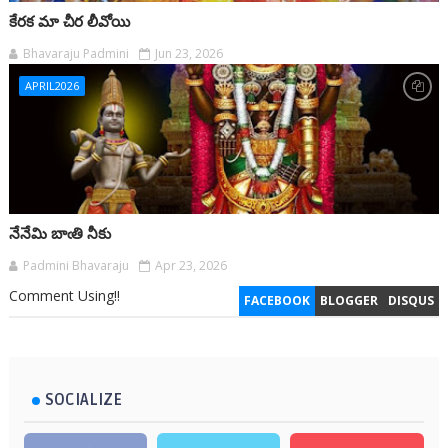
కేరక మా చీర లీవోయి
Bhavaraju Padmini
Jun 23, 2026
APRIL2026
నేనేమి బాఁతి నీకు
Padmini Bhavaraju
Apr 23, 2026
Comment Using!!
FACEBOOK
BLOGGER
DISQUS
SOCIALIZE