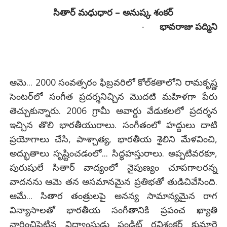
సితార్ మధుధార – అనుష్క శంకర్
-
భావరాజు పద్మిని
ఆమె... 2000 సంవత్సరం ఫిబ్రవరిలో కోల్‌కతాలోని రామకృష్ణ
సెంటర్‌లో సంగీత ప్రదర్శనిచ్చిన మొదటి మహిళగా పేరు
తెచ్చుకున్నారు. 2006 గ్రామీ అవార్డు వేడుకలలో ప్రదర్శన
ఇచ్చిన తొలి భారతీయురాలు. సంగీతంలో హద్దులు దాటి
ప్రయోగాలు చేసి, పాశ్చాత్య, భారతీయ శైలిని మేళవించి,
అద్భుతాలు సృష్టించడంలో... సిద్ధహస్తురాలు. అప్పటివరకూ,
పురుషులే సితార్ వాద్యంలో నైపుణ్యం చూపగాలరన్న
వాదనను ఆమె తన అసమానమైన ప్రతిభతో తుడిచివేసింది.
ఆమే... సితార తంత్రులపై అనన్య సామాన్యమైన రాగ
విన్యాసాలతో భారతీయ సంగీతానికి ప్రపంచ ఖ్యాతి
నార్జించిపెట్టిన విద్వాంసుడు పండిట్‌ రవిశంకర్‌ కుమార్తె