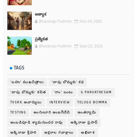
అత్యాశ
Bhavaraju Padmini
Nov 24, 2025
ప్రత్యేకత
Bhavaraju Padmini
Sept 23, 2025
TAGS
'బహు' ముఖచిత్రాలు
'బాపు బొమ్మకు' కధ
'బాపు బొమ్మకు' కవిత
'రాం' బంటు
G PARVATHESAM
TVSRK.ఆచార్యులు
INTERVIEW
TELUGU BOMMA
TESTING
అంగులూరి అంజనీదేవి
అంతర్యామి
అంబడిపూడి శ్యామసుందర రావు
అక్కిరాజు ప్రసాద్
అక్కిరాజు శ్రీహరి
అక్షరాల గవాక్షాలు
అఖిలాశ