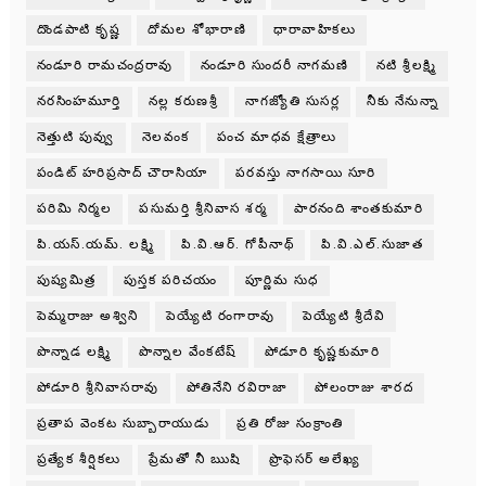
దొండపాటి కృష్ణ
దోమల శోభారాణి
ధారావాహికలు
నండూరి రామచంద్రరావు
నండూరి సుందరీ నాగమణి
నటి శ్రీలక్ష్మి
నరసింహమూర్తి
నల్ల కరుణశ్రీ
నాగజ్యోతి సుసర్ల
నీకు నేనున్నా
నెత్తుటి పువ్వు
నెలవంక
పంచ మాధవ క్షేత్రాలు
పండిట్ హరిప్రసాద్ చౌరాసియా
పరవస్తు నాగసాయి సూరి
పరిమి నిర్మల
పసుమర్తి శ్రీనివాస శర్మ
పారనంది శాంతకుమారి
పి.యస్.యమ్. లక్ష్మి
పి.వి.ఆర్. గోపీనాథ్
పి.వి.ఎల్.సుజాత
పుష్యమిత్ర
పుస్తక పరిచయం
పూర్ణిమ సుధ
పెమ్మరాజు అశ్విని
పెయ్యేటి రంగారావు
పెయ్యేటి శ్రీదేవి
పొన్నాడ లక్ష్మి
పొన్నాల వేంకటేష్
పోడూరి కృష్ణకుమారి
పోడూరి శ్రీనివాసరావు
పోతినేని రవిరాజా
పోలంరాజు శారద
ప్రతాప వెంకట సుబ్బారాయుడు
ప్రతి రోజు సంక్రాంతి
ప్రత్యేక శీర్షికలు
ప్రేమతో నీ ఋషి
ప్రొఫెసర్ అలేఖ్య