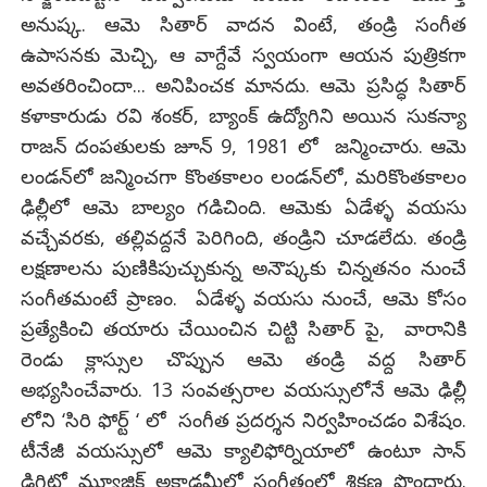
అనుష్క. ఆమె సితార్ వాదన వింటే, తండ్రి సంగీత
ఉపాసనకు మెచ్చి, ఆ వాగ్దేవే స్వయంగా ఆయన పుత్రికగా
అవతరించిందా... అనిపించక మానదు. ఆమె ప్రసిద్ధ సితార్‌
కళాకారుడు రవి శంకర్‌, బ్యాంక్‌ ఉద్యోగిని అయిన సుకన్యా
రాజన్‌ దంపతులకు జూన్ 9, 1981 లో జన్మించారు. ఆమె
లండన్‌లో జన్మించగా కొంతకాలం లండన్‌లో, మరికొంతకాలం
ఢిల్లీలో ఆమె బాల్యం గడిచింది. ఆమెకు ఏడేళ్ళ వయసు
వచ్చేవరకు, తల్లివద్దనే పెరిగింది, తండ్రిని చూడలేదు. తండ్రి
లక్షణాలను పుణికిపుచ్చుకున్న అనౌష్కకు చిన్నతనం నుంచే
సంగీతమంటే ప్రాణం. ఏడేళ్ళ వయసు నుంచే, ఆమె కోసం
ప్రత్యేకించి తయారు చేయించిన చిట్టి సితార్ పై, వారానికి
రెండు క్లాస్సుల చొప్పున ఆమె తండ్రి వద్ద సితార్
అభ్యసించేవారు. 13 సంవత్సరాల వయస్సులోనే ఆమె ఢిల్లీ
లోని ‘సిరి ఫోర్ట్ ‘ లో సంగీత ప్రదర్శన నిర్వహించడం విశేషం.
టీనేజీ వయస్సులో ఆమె క్యాలిఫోర్నియాలో ఉంటూ సాన్‌
డిగిటో మ్యూజిక్‌ అకాడమీలో సంగీతంలో శిక్షణ పొందారు.