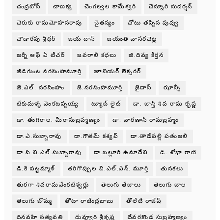
చంద్రబోస్
చాణక్య
చెంగల్వల కామేశ్వరి
చెన్నూరి సుదర్శన్
చెరుకు రామమోహనరావు
చైతన్యం
చోటు తప్పిన పువ్వు
చౌడారపు శ్రీధర్
జయ దాస్
జయంతి వాసరచెట్ల
జర్నీ ఆఫ్ ఏ టీచర్
జవరాలి కధలు
జి.దివ్య కీర్తన
జీడిగుంట నరసింహమూర్తి
జూనియర్ లెక్చరర్
జె.ఎల్. నరసింహం
జె.నరసింహమూర్తి
జైదాస్
ఝాన్సీ
టేకుమళ్ళ వెంకటప్పయ్య
ట్యూబ్ లైట్
డా. జాస్తి శివ రామ కృష్ణ
డా. తంగిరాల. మీరాసుబ్రహ్మణ్యం
డా. వారణాసి రామబ్రహ్మం
డా.ఎ.సుబ్బారావు
డా.గౌతమ్ కశ్యప్
డా.తాడేపల్లి పతంజలి
డా.పి.వి.ఎల్.సుబ్బారావు
డా.బల్లూరి ఉమాదేవి
డి. శోభా రాణి
డి.కె పట్టమ్మాళ్
తరిగొప్పుల వి.ఎల్.ఎన్. మూర్తి
తునకలు
తురగా శివరామవేంకటేశ్వర్లు
తెలుగు తేజాలు
తెలుగు బాల
తెలుగు బొమ్మ
తోటా రాజేంద్రబాబు
తోలేటి రాజేష్
దినవహి సత్యవతి
దువ్వూరి శ్రీకృష్ణ
దేవరకొండ సుబ్రహ్మణ్యం