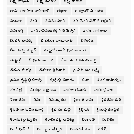
లక్ష్మి రాఘవ
లక్ష్మీ మురళి
లక్ష్మీ రాఘవ
లాహిరి లాహిరి లాహిరిలో
లేఖలు
లౌక్యంతో విజయం
వంటలు
వంశీ
వనమయూరి
వన్ మోర్ వితౌట్ ఆక్టింగ్
వసంతశ్రీ
వాచికాభినయకర్త ‘గరిమెళ్ళ’
వాసం నాగరాజు
వి.ఎన్.ఆదిత్య
వి.ఎస్.కె.బాబూరావు
విసురజ
వీణ కుప్పయ్యార్
వెన్నెల్లో లాంచీ ప్రయాణం -3
వెన్నెల్లో లాంచీ ప్రయాణం- 2
వేదాంతం నరసింహశాస్త్రి
వేదుల సుభద్ర
వేమూరి శ్రీనివాస్
వై.ఎస్.ఆర్.లక్ష్మి
వైఎస్.కృష్ణేశ్వరరావు
వ్యక్తిత్వ వికాసం
శంకు
శతక సాహిత్యం
శతపత్ర
శశిరేఖా లక్ష్మణన్
శారదా తనయ
శారదాప్రసాద్
శింజారవం
శివం
శివమ్మ కధ
శ్రీకాంత్ కానం
శ్రీథరమాధురి
శ్రీపతి వాసుదేవమూర్తి
శ్రీపురం మల్లి
శ్రీప్రియ
శ్రీమద్భగవద్గీత
శ్రీరామకర్ణామృతం
శ్రీరామభట్ల ఆదిత్య
సంక్రాంతి
సంగీతం
సండే ఫన్ డే
సంధ్యా నాగేశ్వర
సంపాదకీయం
సతీష్