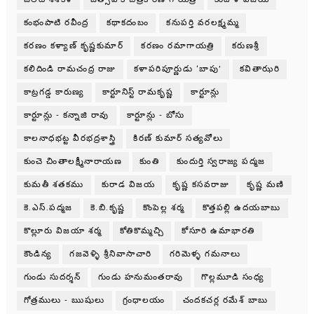
కంభంపాటి రవీంద్ర
కథాకదంబం
కనుపర్తి వరలక్ష్మమ్మ
కరణం కళ్యాణ్ కృష్ణకుమార్
కరణం రమాగాయత్రి
కరుణశ్రీ
కలిదిండి రామచంద్ర రాజు
కళాపరిపూర్ణుడు ‘బాపు’
కవితాఝరి
కాట్రగడ్డ కారుణ్య
కార్టూనిస్ట్ రామకృష్ణ
కార్టూన్లు
కార్టూన్లు - కన్నాజి రావు
కార్టూన్లు - బోసు
కాలనాధభట్ట వీరభద్రశాస్త్రి
కిరణ్ కుమార్ సత్యవోలు
కుంచె చింతాలక్ష్మీనారాయణ
కుంతి
కుందుర్తి స్వరాజ్య పద్మజ
కుమతీ శతకము
కురాడ విజయ
కృష్ణ కసవరాజు
కృష్ణ మణి
కె.ఎస్.పద్మజ
కె.బి.కృష్ణ
కొంపెల్ల శర్మ
కొత్తపల్లి ఉదయబాబు
కొల్లూరు విజయా శర్మ
కోతికొమ్మచ్చి
కోసూరి ఉమాభారతి
కౌండిన్య
గజవెళ్ళి శ్రీనివాసాచారి
గరిమెళ్ళ గమనాలు
గుండు సుదర్శన్
గుండు హనుమంతరావు
గొల్లమూడి సంధ్య
గోత్రములు - ఋషులు
గ్రంధాలయం
చందకచర్ల రమేశ్ బాబు