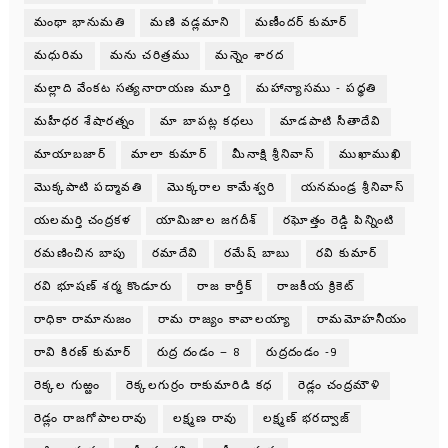
మంథా భానుమతి
మణి వడ్లమాని
మణీందర్ కుమార్
మధురిమ
మను చరిత్రము
మన్నెం శారద
మల్లాది వేంకట సత్యనారాయణ మూర్తి
మహాన్యాసము - పధ్ధతి
మహీధర శేషారత్నం
మా బాపట్ల కధలు
మాడపాటి సీతాదేవి
మాయాబజార్
మాలా కుమార్
మీనాక్షి శ్రీనివాస్
ముఖాముఖి
మొక్కపాటి పద్మావతి
మొక్కరాల కామేశ్వరి
యనమండ్ర శ్రీనివాస్
యలమర్తి చంద్రకళ
యామిజాల జగదీశ్
రఘోత్తం రెడ్డి పిన్నింటి
రమణించిన బాపు
రమాదేవి
రమేష్ బాబు
రవి కుమార్
రవి భూషణ్ శర్మ కొండూరు
రాజ కార్తీక్
రాజకీయ క్రికెట్
రాధికా రామానుజం
రామ రాజ్యం కావాలయ్యా
రామమోహనీయం
రావి కిరణ్ కుమార్
రుద్ర దండం – 8
రుద్రదండం -9
రెక్కల గుఱ్ఱం
రెక్కలగుర్రం రాకుమారిడి కధ
రెడ్లం చంద్రమౌళి
రెడ్లం రాజగోపాలరావు
లక్ష్మణ రావు
లక్ష్మణ్ భరద్వాజ్