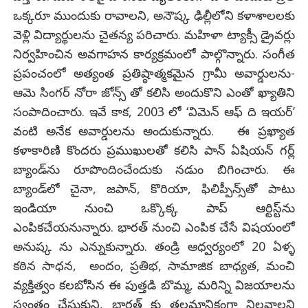
ఒక్కరూ ముందుకు రావాలని, అనౌష్క ఢిల్లీలోని కళాశాలలకు
వెళ్లి విద్యార్థులను చైతన్య పరిచారు. మహిళా ట్యాక్సీ డ్రైవర్లు
నిర్వహించిన అవగాహన కార్యక్రమంలో పాల్గొన్నారు. సంగీత
ప్రపంచంలో అత్యంత ప్రతిష్ఠాత్మకమైన గ్రామీ అవార్డులను-
ఆమె సింగర్‌ నోరా జోన్స్ తో కలిసి అందుకొని ఎంతో ఖ్యాతిని
సంపాదించారు. ఇవే కాక, 2003 లో ‘విమెన్ ఆఫ్ ది ఇయర్’
వంటి అనేక అవార్డులను అందుకున్నారు. ఈ ప్రఖ్యాత
కళాకారిణి కొందరు ప్రముఖులతో కలిసి పాన్‌ ఏషియన్‌ గర్ల్‌
బ్యాండ్‌ను రూపొందించేందుకు నడుం బిగించారు. ఈ
బ్యాండ్‌లో చైనా, జపాన్‌, కొరియా, ఫిలిప్పీన్స్‌తో పాటు
ఇండియా నుంచి ఒక్కొక్క పాప్‌ ఆర్టిస్ట్‌ను
ఎంపికచేయనున్నారు. భారత్ నుంచి ఎంపిక చేసే విషయంలో
అనుష్క ను ఎన్నుకున్నారు. తండ్రి ఆధ్వర్యంలో 20 ఏళ్ళ
కఠిన సాధన, అందం, ప్రతిభ, సామాజిక బాధ్యత, మంచి
వ్యక్తిత్వం కలబోసిన ఈ పుత్తడి బొమ్మ, మరిన్ని విజయాలను
స్వంతం చేసుకుని, భారత్ కు తలమానికంగా నిలవాలని