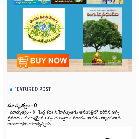
FEATURED POST
మాతృత్వం - 8
మాతృత్వం - 8 (పెద్ద కథ) సి.హెచ్.ప్రతాప్ ఆసుపత్రిలో జరిగిన అగ్ని
ప్రమాదం, ముఖ్యమైన ఒప్పంద పత్రాలు మాయం కావడం న్యాయవాది
అనూరాధకు యాదృచ్ఛికం...