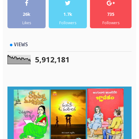
26k
1.7k
735
Likes
Followers
Followers
VIEWS
5,912,181