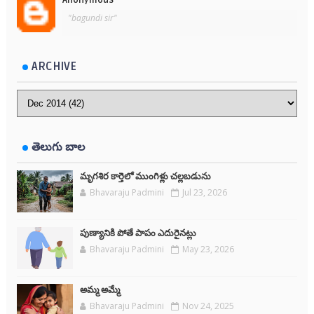
"bagundi sir"
ARCHIVE
తెలుగు బాల
మృగశిర కార్తెలో ముంగిళ్లు చల్లబడును
Bhavaraju Padmini
Jul 23, 2026
పుణ్యానికి పోతే పాపం ఎదురైనట్లు
Bhavaraju Padmini
May 23, 2026
అమ్మ అమ్మే
Bhavaraju Padmini
Nov 24, 2025