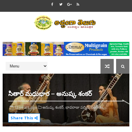
సితార్ మధుధార – అనుష్క శంకర్
12 years ago
అనుష్క శంకర్,
భావరాజు పద్మిని,
సంగీతం,
Share This