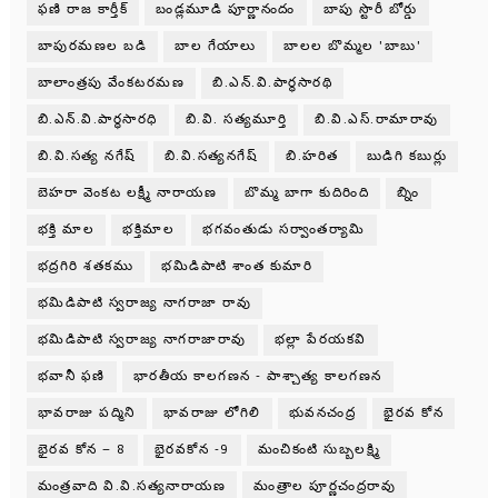
ఫణి రాజ కార్తీక్
బండ్లమూడి పూర్ణానందం
బాపు స్టొరీ బోర్డు
బాపురమణల బడి
బాల గేయాలు
బాలల బొమ్మల 'బాబు'
బాలాంత్రపు వేంకటరమణ
బి.ఎన్.వి.పార్థసారథి
బి.ఎన్.వి.పార్ధసారధి
బి.వి. సత్యమూర్తి
బి.వి.ఎస్.రామారావు
బి.వి.సత్య నగేష్
బి.వి.సత్యనగేష్
బి.హరిత
బుడిగి కబుర్లు
బెహరా వెంకట లక్ష్మీ నారాయణ
బొమ్మ బాగా కుదిరింది
బ్నిం
భక్తి మాల
భక్తిమాల
భగవంతుడు సర్వాంతర్యామి
భద్రగిరి శతకము
భమిడిపాటి శాంత కుమారి
భమిడిపాటి స్వరాజ్య నాగరాజా రావు
భమిడిపాటి స్వరాజ్య నాగరాజారావు
భల్లా పేరయకవి
భవానీ ఫణి
భారతీయ కాలగణన - పాశ్చాత్య కాలగణన
భావరాజు పద్మిని
భావరాజు లోగిలి
భువనచంద్ర
భైరవ కోన
భైరవ కోన – 8
భైరవకోన -9
మంచికంటి సుబ్బలక్ష్మి
మంత్రవాది వి.వి.సత్యనారాయణ
మంత్రాల పూర్ణచంద్రరావు