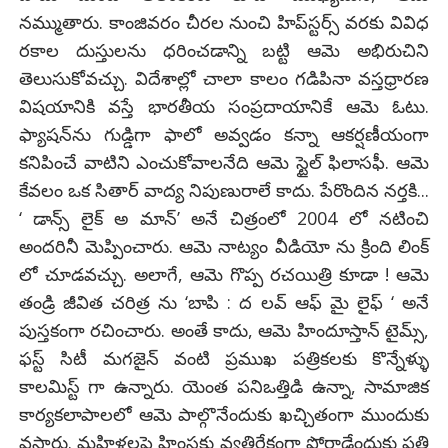
నమ్ముతారు. కాంజివరం చీరల నుంచి హిప్‌స్టర్స్‌ వరకు వివిధ
రకాల దుస్తులను ధరించడాన్ని బట్టి ఆమె అభిరుచిని
తెలుసుకోవచ్చు. విదేశాల్లో చాలా కాలం గడిపినా వస్తధ్రారణ
విషయానికి వస్తే భారతీయ సంప్రదాయానికే ఆమె ఓటు.
ఫ్యాషన్‌ను గుడ్డిగా ఫాలో అవ్వడం కన్నా ఆకర్షణీయంగా
కనిపించే వాటిని ఎంచుకోవాలనేది ఆమె స్టైల్‌ ఫిలాసఫీ. ఆమె
కేవలం ఒక సితార్ వాద్య నిపుణురాలే కాదు. పేరొందిన నర్తకి...
‘ డాన్స్ లైక్ అ మాన్’ అనే చిత్రంలో 2004 లో నటించి
అందరినీ మెప్పించారు. ఆమె నాట్యం వీడియో ను క్రింది లింక్
లో చూడవచ్చు. అలాగే, ఆమె గొప్ప రచయిత్రి కూడా ! ఆమె
తండ్రి జీవిత చరిత్ర ను ‘బాపి : ద లవ్ ఆఫ్ మై లైఫ్ ‘ అనే
పుస్తకంగా రచించారు. అంతే కాదు, ఆమె హిందూస్తాన్ టైమ్స్,
ఫస్ట్ సిటీ మగజైన్ వంటి ప్రముఖ పత్రికలకు కొన్నేళ్ళు
కాలమిస్ట్ గా ఉన్నారు. యెంత పనిఒత్తిడి ఉన్నా, సామాజిక
కార్యకలాపాలలో ఆమె పాల్గొనేందుకు ఖచ్చితంగా ముందుకు
వస్తారు. మహిళలపై హింసకు వ్యతిరేకంగా పోరాడేందుకు ప్రతి