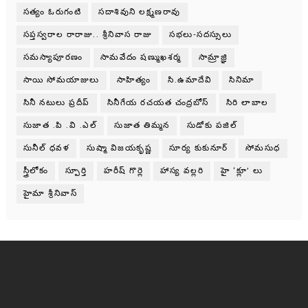
సత్యం ఓరుగంటి
సదాశివుని లక్ష్మణరావు
సప్తస్వరాల రారాజు.. శ్రీనివాస రాజు
సభలు-సదస్సులు
సమస్యాపూరణం
సామవేదం షణ్ముఖశర్మ
సామ్రాజ్ఞి
సాయి సోమయాజులు
సాహిత్యం
సి.ఉమాదేవి
సినిమా
సినీ నటులు ప్రదీప్
సినీగేయ రచయత చంద్రబోస్
సిరి లాబాల
సుజాత .పి .వి .ఎల్
సుజాత తిమ్మన
సుడోకు పజిల్
సునీల్ ధవళ
సుష్మా విజయకృష్ణ
సూర్య కుకునూర్
సోమసుధ
స్త్రీలోకం
స్పూర్తి
హరీష్ గొర్లె
హాస్య వల్లరి
హై ‘క్లూ’ లు
హైమా శ్రీనివాస్