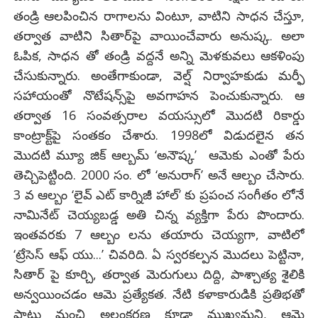
తండ్రి ఆలపించిన రాగాలను వింటూ, వాటిని సాధన చేస్తూ,
తర్వాత వాటిని సితార్‌పై వాయించేవారు అనుష్క. అలా
ఓపిక, సాధన తో తండ్రి వద్దనే అన్ని మెళకువలు ఆకళింపు
చేసుకున్నారు. అంతేగాకుండా, వెల్ష్ నిర్వాహకుడు మర్ఫీ
సహాయంతో నొటేషన్స్‌పై అవగాహన పెంచుకున్నారు. ఆ
తర్వాత 16 సంవత్సరాల వయస్సులో మొదటి రికార్డు
కాంట్రాక్ట్‌పై సంతకం చేశారు. 1998లో విడుదలైన తన
మొదటి మ్యూ జిక్‌ ఆల్బమ్‌ ‘అనౌష్క’ ఆమెకు ఎంతో పేరు
తెచ్చిపెట్టింది. 2000 సం. లో ‘అనురాగ్’ అనే ఆల్బం చేసారు.
3 వ ఆల్బం ‘లైవ్ ఎట్ కార్నిజీ హాల్’ కు ప్రపంచ సంగీతం లోనే
నామినేట్ చెయ్యబడ్డ అతి చిన్న వ్యక్తిగా పేరు పొందారు.
ఇంతవరకు 7 ఆల్బం లను తయారు చెయ్యగా, వాటిలో
‘ట్రేసెస్ ఆఫ్ యు...’ చివరిది. ఏ స్వరకల్పన మొదలు పెట్టినా,
సితార్ పై కూర్చి, తర్వాత మెరుగులు దిద్ది, పాశ్చాత్య శైలికి
అన్వయించడం ఆమె ప్రత్యేకత. నేటి కళాకారుడికి ప్రతిభతో
పాటు మంచి అలంకరణ కూడా ముఖ్యమని, ఆమె