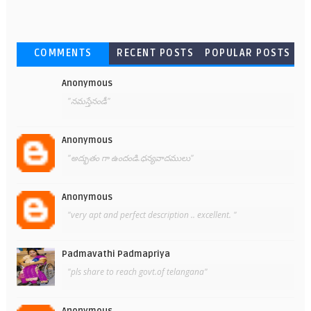
COMMENTS
RECENT POSTS
POPULAR POSTS
Anonymous
"నమస్తేనండీ"
Anonymous
"అద్భుతం గా ఉందండి.ధన్యవాదములు"
Anonymous
"very apt and perfect description .. excellent. "
Padmavathi Padmapriya
"pls share to reach govt.of telangana"
Anonymous