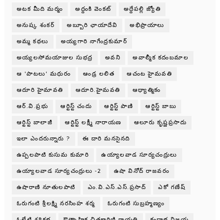
అటక మీది మర్మం
అద్దంకి వెంకట్
అద్దేపల్లి జ్యోతి
అనుష్క శంకర్
అబ్బూరి ఛాయాదేవి
అభిప్రాయాలు
అమ్మ కథలు
అయ్యగారి నాగేంద్రకుమార్
అయ్యలసోమయాజుల సుభద్ర
అవని
అవాల్మీక కదంబమాల
ఆ 'పాటలు' మధురం
ఆండ్ర లలిత
ఆచంట హైమవతి
ఆదూరి హైమావతి
ఆదూరి.హైమవతి
ఆధ్యాత్మికం
ఆర్.వి.ప్రభు
ఆర్టిస్ట్ చందు
ఆర్టిస్ట్ పాణి
ఆర్టిస్ట్ బాబు
ఆర్టిస్ట్ బాలాజీ
ఆర్టిస్ట్ లక్ష్మీ నారాయణ
ఆలూరు కృష్ణప్రసాదు
ఇలా ఎందరున్నారు ?
ఈ దారి మనసైనది
ఉప్పలపాటి కుసుమ కుమారి
ఉయ్యాలవాడ సూర్యచంద్రులు
ఉయ్యాలవాడ సూర్యచంద్రులు -2
ఉషా వినోద్ రాజవరం
ఉషారాణి నూతులపాటి
ఎం.వి.ఎస్.ఎస్.ప్రసాద్
ఎకో గణేష్
ఓరుగంటి శ్రీలక్ష్మి నరసింహ శర్మ
ఓరుగంటి సుబ్రహ్మణ్యం
ఓలేటి శశికళ
ఔత్సాహిక చిత్రకారిణి గాయత్రి
కందాళ విజయ