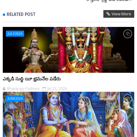
View More
RELATED POST
JULY2026
ఎక్కడి సుద్ది యీ భ్రమనేల పడేరు
Bhavaraju Padmini
Jul 23, 2026
JUNE2026