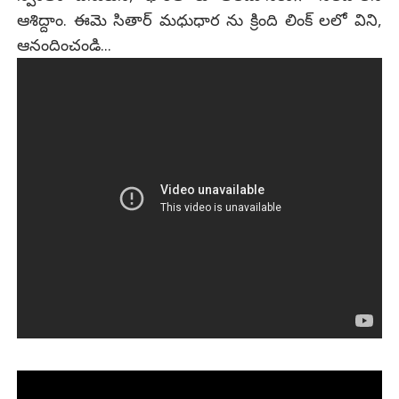
ఆశిద్దాం. ఈమె సితార్ మధుధార ను క్రింది లింక్ లలో విని,
ఆనందించండి...