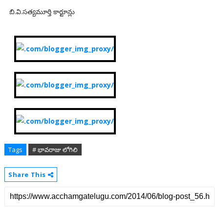
బి.వి.సత్యమూర్తి కార్టూన్లు
Tags
# భావరాజు లోగిలి
Share This