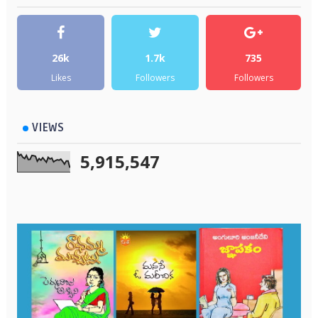
26k
1.7k
735
Likes
Followers
Followers
VIEWS
5,915,547