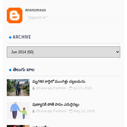
Anonymous
"bagundi sir"
ARCHIVE
తెలుగు బాల
మృగశిర కార్తెలో ముంగిళ్లు చల్లబడును
Bhavaraju Padmini
Jul 23, 2026
పుణ్యానికి పోతే పాపం ఎదురైనట్లు
Bhavaraju Padmini
May 23, 2026