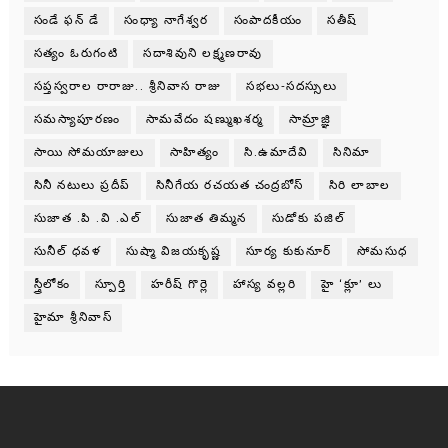
సండే ఫన్ డే
సంధ్యా నాగేశ్వర
సంపాదకీయం
సతీష్
సత్యం ఓరుగంటి
సదాశివుని లక్ష్మణరావు
సప్తస్వరాల రారాజు.. శ్రీనివాస రాజు
సభలు-సదస్సులు
సమస్యాపూరణం
సామవేదం షణ్ముఖశర్మ
సామ్రాజ్ఞి
సాయి సోమయాజులు
సాహిత్యం
సి.ఉమాదేవి
సినిమా
సినీ నటులు ప్రదీప్
సినీగేయ రచయత చంద్రబోస్
సిరి లాబాల
సుజాత .పి .వి .ఎల్
సుజాత తిమ్మన
సుడోకు పజిల్
సునీల్ ధవళ
సుష్మా విజయకృష్ణ
సూర్య కుకునూర్
సోమసుధ
స్త్రీలోకం
స్పూర్తి
హరీష్ గొర్లె
హాస్య వల్లరి
హై ‘క్లూ’ లు
హైమా శ్రీనివాస్