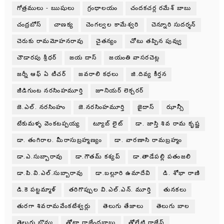
గోత్రములు - ఋషులు
గ్రంధాలయం
చందకచర్ల రమేశ్ బాబు
చంద్రబోస్
చాణక్య
చెంగల్వల కామేశ్వరి
చెన్నూరి సుదర్శన్
చెరుకు రామమోహనరావు
చైతన్యం
చోటు తప్పిన పువ్వు
చౌడారపు శ్రీధర్
జయ దాస్
జయంతి వాసరచెట్ల
జర్నీ ఆఫ్ ఏ టీచర్
జవరాలి కధలు
జి.దివ్య కీర్తన
జీడిగుంట నరసింహమూర్తి
జూనియర్ లెక్చరర్
జె.ఎల్. నరసింహం
జె.నరసింహమూర్తి
జైదాస్
ఝాన్సీ
టేకుమళ్ళ వెంకటప్పయ్య
ట్యూబ్ లైట్
డా. జాస్తి శివ రామ కృష్ణ
డా. తంగిరాల. మీరాసుబ్రహ్మణ్యం
డా. వారణాసి రామబ్రహ్మం
డా.ఎ.సుబ్బారావు
డా.గౌతమ్ కశ్యప్
డా.తాడేపల్లి పతంజలి
డా.పి.వి.ఎల్.సుబ్బారావు
డా.బల్లూరి ఉమాదేవి
డి. శోభా రాణి
డి.కె పట్టమ్మాళ్
తరిగొప్పుల వి.ఎల్.ఎన్. మూర్తి
తునకలు
తురగా శివరామవేంకటేశ్వర్లు
తెలుగు తేజాలు
తెలుగు బాల
తెలుగు బొమ్మ
తోటా రాజేంద్రబాబు
తోలేటి రాజేష్