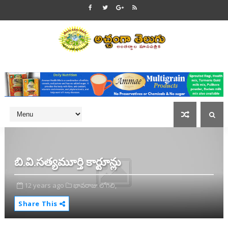
బి.వి.సత్యమూర్తి కార్టూన్లు
12 years ago
భావరాజు లోగిలి,
Share This