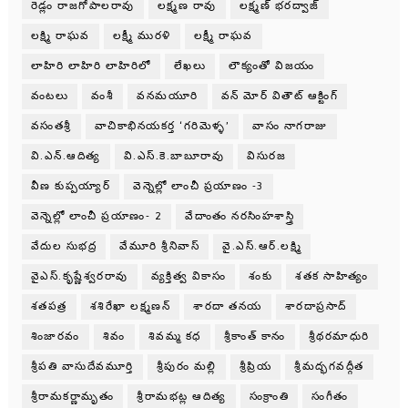
రెడ్లం రాజగోపాలరావు
లక్ష్మణ రావు
లక్ష్మణ్ భరద్వాజ్
లక్ష్మి రాఘవ
లక్ష్మీ మురళి
లక్ష్మీ రాఘవ
లాహిరి లాహిరి లాహిరిలో
లేఖలు
లౌక్యంతో విజయం
వంటలు
వంశీ
వనమయూరి
వన్ మోర్ వితౌట్ ఆక్టింగ్
వసంతశ్రీ
వాచికాభినయకర్త ‘గరిమెళ్ళ’
వాసం నాగరాజు
వి.ఎన్.ఆదిత్య
వి.ఎస్.కె.బాబూరావు
విసురజ
వీణ కుప్పయ్యార్
వెన్నెల్లో లాంచీ ప్రయాణం -3
వెన్నెల్లో లాంచీ ప్రయాణం- 2
వేదాంతం నరసింహశాస్త్రి
వేదుల సుభద్ర
వేమూరి శ్రీనివాస్
వై.ఎస్.ఆర్.లక్ష్మి
వైఎస్.కృష్ణేశ్వరరావు
వ్యక్తిత్వ వికాసం
శంకు
శతక సాహిత్యం
శతపత్ర
శశిరేఖా లక్ష్మణన్
శారదా తనయ
శారదాప్రసాద్
శింజారవం
శివం
శివమ్మ కధ
శ్రీకాంత్ కానం
శ్రీథరమాధురి
శ్రీపతి వాసుదేవమూర్తి
శ్రీపురం మల్లి
శ్రీప్రియ
శ్రీమద్భగవద్గీత
శ్రీరామకర్ణామృతం
శ్రీరామభట్ల ఆదిత్య
సంక్రాంతి
సంగీతం