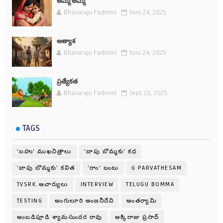
అమ్మ అమ్మే
Bhavaraju Padmini
Nov 24, 2025
అత్యాశ
Bhavaraju Padmini
Nov 24, 2025
ప్రత్యేకత
Bhavaraju Padmini
Sept 23, 2025
TAGS
'బహు' ముఖచిత్రాలు
'బాపు బొమ్మకు' కధ
'బాపు బొమ్మకు' కవిత
'రాం' బంటు
G PARVATHESAM
TVSRK.ఆచార్యులు
INTERVIEW
TELUGU BOMMA
TESTING
అంగులూరి అంజనీదేవి
అంతర్యామి
అంబడిపూడి శ్యామసుందర రావు
అక్కిరాజు ప్రసాద్