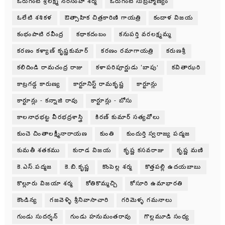
ఓరుగంటి శ్రీలక్ష్మి నరసింహ శర్మ
ఓరుగంటి సుబ్రహ్మణ్యం
ఓలేటి శశికళ
ఔత్సాహిక చిత్రకారిణి గాయత్రి
కందాళ విజయ
కంభంపాటి రవీంద్ర
కథాకదంబం
కనుపర్తి వరలక్ష్మమ్మ
కరణం కళ్యాణ్ కృష్ణకుమార్
కరణం రమాగాయత్రి
కరుణశ్రీ
కలిదిండి రామచంద్ర రాజు
కళాపరిపూర్ణుడు ‘బాపు’
కవితాఝరి
కాట్రగడ్డ కారుణ్య
కార్టూనిస్ట్ రామకృష్ణ
కార్టూన్లు
కార్టూన్లు - కన్నాజి రావు
కార్టూన్లు - బోసు
కాలనాధభట్ట వీరభద్రశాస్త్రి
కిరణ్ కుమార్ సత్యవోలు
కుంచె చింతాలక్ష్మీనారాయణ
కుంతి
కుందుర్తి స్వరాజ్య పద్మజ
కుమతీ శతకము
కురాడ విజయ
కృష్ణ కసవరాజు
కృష్ణ మణి
కె.ఎస్.పద్మజ
కె.బి.కృష్ణ
కొంపెల్ల శర్మ
కొత్తపల్లి ఉదయబాబు
కొల్లూరు విజయా శర్మ
కోతికొమ్మచ్చి
కోసూరి ఉమాభారతి
కౌండిన్య
గజవెళ్ళి శ్రీనివాసాచారి
గరిమెళ్ళ గమనాలు
గుండు సుదర్శన్
గుండు హనుమంతరావు
గొల్లమూడి సంధ్య