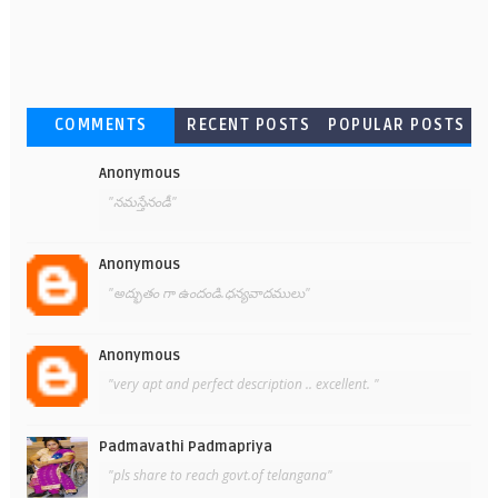
COMMENTS
RECENT POSTS
POPULAR POSTS
Anonymous
"నమస్తేనండీ"
Anonymous
"అద్భుతం గా ఉందండి.ధన్యవాదములు"
Anonymous
"very apt and perfect description .. excellent. "
Padmavathi Padmapriya
"pls share to reach govt.of telangana"