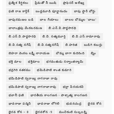
ప్రత్యేక శీర్షికలు
ప్రేమతో నీ ఋషి
ప్రొఫెసర్ అలేఖ్య
ఫణి రాజ కార్తీక్
బండ్లమూడి పూర్ణానందం
బాపు స్టొరీ బోర్డు
బాపురమణల బడి
బాల గేయాలు
బాలల బొమ్మల 'బాబు'
బాలాంత్రపు వేంకటరమణ
బి.ఎన్.వి.పార్థసారథి
బి.ఎన్.వి.పార్ధసారధి
బి.వి. సత్యమూర్తి
బి.వి.ఎస్.రామారావు
బి.వి.సత్య నగేష్
బి.వి.సత్యనగేష్
బి.హరిత
బుడిగి కబుర్లు
బెహరా వెంకట లక్ష్మీ నారాయణ
బొమ్మ బాగా కుదిరింది
బ్నిం
భక్తి మాల
భక్తిమాల
భగవంతుడు సర్వాంతర్యామి
భద్రగిరి శతకము
భమిడిపాటి శాంత కుమారి
భమిడిపాటి స్వరాజ్య నాగరాజా రావు
భమిడిపాటి స్వరాజ్య నాగరాజారావు
భల్లా పేరయకవి
భవానీ ఫణి
భారతీయ కాలగణన - పాశ్చాత్య కాలగణన
భావరాజు పద్మిని
భావరాజు లోగిలి
భువనచంద్ర
భైరవ కోన
భైరవ కోన – 8
భైరవకోన -9
మంచికంటి సుబ్బలక్ష్మి