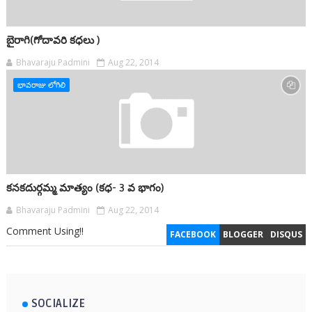
బైరాగి(గోదావరి కధలు )
Bhavaraju Padmini
Aug 22, 2014
భావరాజు లోగిలి
కనకదుర్గమ్మ మాత్యం (కధ- 3 వ భాగం)
Bhavaraju Padmini
Aug 22, 2014
Comment Using!!
FACEBOOK
BLOGGER
DISQUS
SOCIALIZE