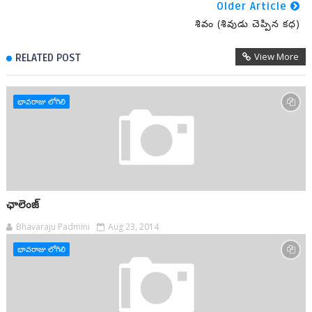
Older Article
శివం (శివుడు చెప్పిన కధ)
View More
RELATED POST
భావరాజు లోగిలి
ఛాలెంజ్
Bhavaraju Padmini
Aug 23, 2014
భావరాజు లోగిలి