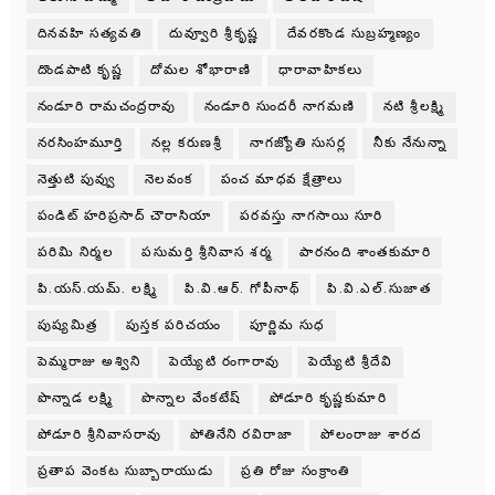
దినవహి సత్యవతి
దువ్వూరి శ్రీకృష్ణ
దేవరకొండ సుబ్రహ్మణ్యం
దొండపాటి కృష్ణ
దోమల శోభారాణి
ధారావాహికలు
నండూరి రామచంద్రరావు
నండూరి సుందరీ నాగమణి
నటి శ్రీలక్ష్మి
నరసింహమూర్తి
నల్ల కరుణశ్రీ
నాగజ్యోతి సుసర్ల
నీకు నేనున్నా
నెత్తుటి పువ్వు
నెలవంక
పంచ మాధవ క్షేత్రాలు
పండిట్ హరిప్రసాద్ చౌరాసియా
పరవస్తు నాగసాయి సూరి
పరిమి నిర్మల
పసుమర్తి శ్రీనివాస శర్మ
పారనంది శాంతకుమారి
పి.యస్.యమ్. లక్ష్మి
పి.వి.ఆర్. గోపీనాథ్
పి.వి.ఎల్.సుజాత
పుష్యమిత్ర
పుస్తక పరిచయం
పూర్ణిమ సుధ
పెమ్మరాజు అశ్విని
పెయ్యేటి రంగారావు
పెయ్యేటి శ్రీదేవి
పొన్నాడ లక్ష్మి
పొన్నాల వేంకటేష్
పోడూరి కృష్ణకుమారి
పోడూరి శ్రీనివాసరావు
పోతినేని రవిరాజా
పోలంరాజు శారద
ప్రతాప వెంకట సుబ్బారాయుడు
ప్రతి రోజు సంక్రాంతి