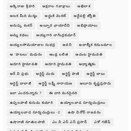
అక్కిరాజు శ్రీహరి
అక్షరాల గవాక్షాలు
అఖిలాశ
అటక మీది మర్మం
అద్దంకి వెంకట్
అద్దేపల్లి జ్యోతి
అనుష్క శంకర్
అబ్బూరి ఛాయాదేవి
అభిప్రాయాలు
అమ్మ కథలు
అయ్యగారి నాగేంద్రకుమార్
అయ్యలసోమయాజుల సుభద్ర
అవని
అవాల్మీక కదంబమాల
ఆ 'పాటలు' మధురం
ఆండ్ర లలిత
ఆచంట హైమవతి
ఆదూరి హైమావతి
ఆదూరి.హైమవతి
ఆధ్యాత్మికం
ఆర్.వి.ప్రభు
ఆర్టిస్ట్ చందు
ఆర్టిస్ట్ పాణి
ఆర్టిస్ట్ బాబు
ఆర్టిస్ట్ బాలాజీ
ఆర్టిస్ట్ లక్ష్మీ నారాయణ
ఆలూరు కృష్ణప్రసాదు
ఇలా ఎందరున్నారు ?
ఈ దారి మనసైనది
ఉప్పలపాటి కుసుమ కుమారి
ఉయ్యాలవాడ సూర్యచంద్రులు
ఉయ్యాలవాడ సూర్యచంద్రులు -2
ఉషా వినోద్ రాజవరం
ఉషారాణి నూతులపాటి
ఎం.వి.ఎస్.ఎస్.ప్రసాద్
ఎకో గణేష్