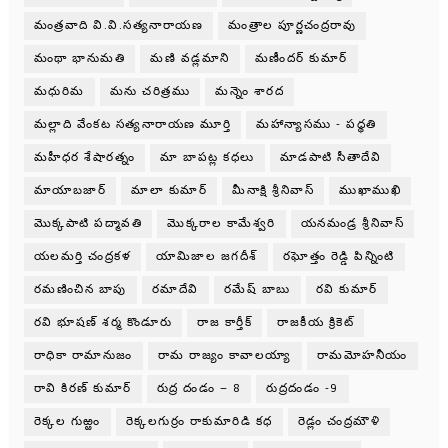
మంత్రవాది వి.వి.సత్యనారాయణ
మంత్రాల పూర్ణచంద్రరావు
మంథా భానుమతి
మణి వడ్లమాని
మణీందర్ కుమార్
మధురిమ
మను చరిత్రము
మన్నెం శారద
మల్లాది వేంకట సత్యనారాయణ మూర్తి
మహాన్యాసము - పధ్ధతి
మహీధర శేషారత్నం
మా బాపట్ల కధలు
మాడపాటి సీతాదేవి
మాయాబజార్
మాలా కుమార్
మీనాక్షి శ్రీనివాస్
ముఖాముఖి
మొక్కపాటి పద్మావతి
మొక్కరాల కామేశ్వరి
యనమండ్ర శ్రీనివాస్
యలమర్తి చంద్రకళ
యామిజాల జగదీశ్
రఘోత్తం రెడ్డి పిన్నింటి
రమణించిన బాపు
రమాదేవి
రమేష్ బాబు
రవి కుమార్
రవి భూషణ్ శర్మ కొండూరు
రాజ కార్తీక్
రాజకీయ క్రికెట్
రాధికా రామానుజం
రామ రాజ్యం కావాలయ్యా
రామమోహనీయం
రావి కిరణ్ కుమార్
రుద్ర దండం – 8
రుద్రదండం -9
రెక్కల గుఱ్ఱం
రెక్కలగుర్రం రాకుమారిడి కధ
రెడ్లం చంద్రమౌళి