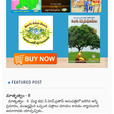
FEATURED POST
మాతృత్వం - 8
మాతృత్వం - 8 (పెద్ద కథ) సి.హెచ్.ప్రతాప్ ఆసుపత్రిలో జరిగిన అగ్ని
ప్రమాదం, ముఖ్యమైన ఒప్పంద పత్రాలు మాయం కావడం న్యాయవాది
అనూరాధకు యాదృచ్ఛికం...