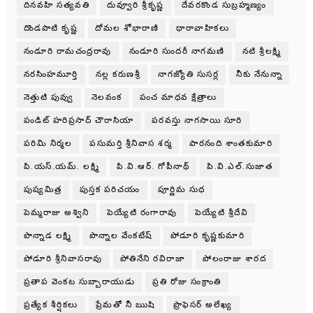
దినవహి సత్యవతి
దువ్వూరి శ్రీకృష్ణ
దేవరకొండ సుబ్రహ్మణ్యం
దొండపాటి కృష్ణ
దోమల శోభారాణి
ధారావాహికలు
నండూరి రామచంద్రరావు
నండూరి సుందరీ నాగమణి
నటి శ్రీలక్ష్మి
నరసింహమూర్తి
నల్ల కరుణశ్రీ
నాగజ్యోతి సుసర్ల
నీకు నేనున్నా
నెత్తుటి పువ్వు
నెలవంక
పంచ మాధవ క్షేత్రాలు
పండిట్ హరిప్రసాద్ చౌరాసియా
పరవస్తు నాగసాయి సూరి
పరిమి నిర్మల
పసుమర్తి శ్రీనివాస శర్మ
పారనంది శాంతకుమారి
పి.యస్.యమ్. లక్ష్మి
పి.వి.ఆర్. గోపీనాథ్
పి.వి.ఎల్.సుజాత
పుష్యమిత్ర
పుస్తక పరిచయం
పూర్ణిమ సుధ
పెమ్మరాజు అశ్విని
పెయ్యేటి రంగారావు
పెయ్యేటి శ్రీదేవి
పొన్నాడ లక్ష్మి
పొన్నాల వేంకటేష్
పోడూరి కృష్ణకుమారి
పోడూరి శ్రీనివాసరావు
పోతినేని రవిరాజా
పోలంరాజు శారద
ప్రతాప వెంకట సుబ్బారాయుడు
ప్రతి రోజు సంక్రాంతి
ప్రత్యేక శీర్షికలు
ప్రేమతో నీ ఋషి
ప్రొఫెసర్ అలేఖ్య