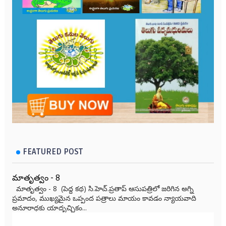
FEATURED POST
మాతృత్వం - 8
మాతృత్వం - 8 (పెద్ద కథ) సి.హెచ్.ప్రతాప్ ఆసుపత్రిలో జరిగిన అగ్ని
ప్రమాదం, ముఖ్యమైన ఒప్పంద పత్రాలు మాయం కావడం న్యాయవాది
అనూరాధకు యాదృచ్ఛికం...