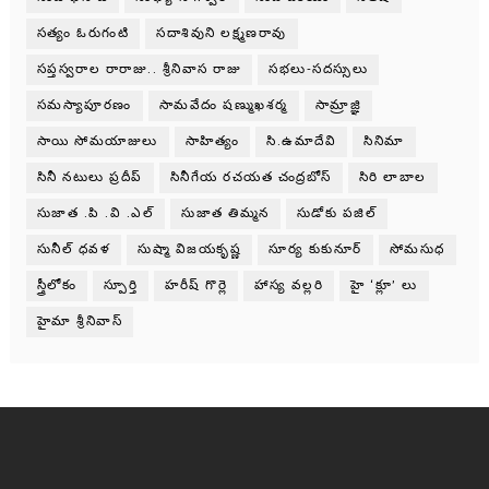
సత్యం ఓరుగంటి
సదాశివుని లక్ష్మణరావు
సప్తస్వరాల రారాజు.. శ్రీనివాస రాజు
సభలు-సదస్సులు
సమస్యాపూరణం
సామవేదం షణ్ముఖశర్మ
సామ్రాజ్ఞి
సాయి సోమయాజులు
సాహిత్యం
సి.ఉమాదేవి
సినిమా
సినీ నటులు ప్రదీప్
సినీగేయ రచయత చంద్రబోస్
సిరి లాబాల
సుజాత .పి .వి .ఎల్
సుజాత తిమ్మన
సుడోకు పజిల్
సునీల్ ధవళ
సుష్మా విజయకృష్ణ
సూర్య కుకునూర్
సోమసుధ
స్త్రీలోకం
స్పూర్తి
హరీష్ గొర్లె
హాస్య వల్లరి
హై ‘క్లూ’ లు
హైమా శ్రీనివాస్