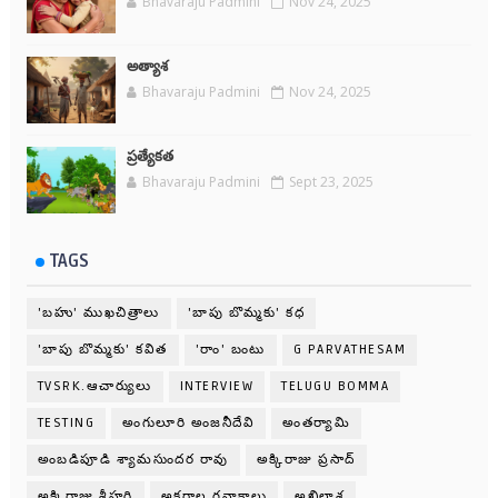
Bhavaraju Padmini
Nov 24, 2025
అత్యాశ
Bhavaraju Padmini
Nov 24, 2025
ప్రత్యేకత
Bhavaraju Padmini
Sept 23, 2025
TAGS
'బహు' ముఖచిత్రాలు
'బాపు బొమ్మకు' కధ
'బాపు బొమ్మకు' కవిత
'రాం' బంటు
G PARVATHESAM
TVSRK.ఆచార్యులు
INTERVIEW
TELUGU BOMMA
TESTING
అంగులూరి అంజనీదేవి
అంతర్యామి
అంబడిపూడి శ్యామసుందర రావు
అక్కిరాజు ప్రసాద్
అక్కిరాజు శ్రీహరి
అక్షరాల గవాక్షాలు
అఖిలాశ