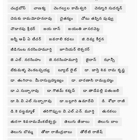
చంద్రబోస్
చాణక్య
చెంగల్వల కామేశ్వరి
చెన్నూరి సుదర్శన్
చెరుకు రామమోహనరావు
చైతన్యం
చోటు తప్పిన పువ్వు
చౌడారపు శ్రీధర్
జయ దాస్
జయంతి వాసరచెట్ల
జర్నీ ఆఫ్ ఏ టీచర్
జవరాలి కధలు
జి.దివ్య కీర్తన
జీడిగుంట నరసింహమూర్తి
జూనియర్ లెక్చరర్
జె.ఎల్. నరసింహం
జె.నరసింహమూర్తి
జైదాస్
ఝాన్సీ
టేకుమళ్ళ వెంకటప్పయ్య
ట్యూబ్ లైట్
డా. జాస్తి శివ రామ కృష్ణ
డా. తంగిరాల. మీరాసుబ్రహ్మణ్యం
డా. వారణాసి రామబ్రహ్మం
డా.ఎ.సుబ్బారావు
డా.గౌతమ్ కశ్యప్
డా.తాడేపల్లి పతంజలి
డా.పి.వి.ఎల్.సుబ్బారావు
డా.బల్లూరి ఉమాదేవి
డి. శోభా రాణి
డి.కె పట్టమ్మాళ్
తరిగొప్పుల వి.ఎల్.ఎన్. మూర్తి
తునకలు
తురగా శివరామవేంకటేశ్వర్లు
తెలుగు తేజాలు
తెలుగు బాల
తెలుగు బొమ్మ
తోటా రాజేంద్రబాబు
తోలేటి రాజేష్