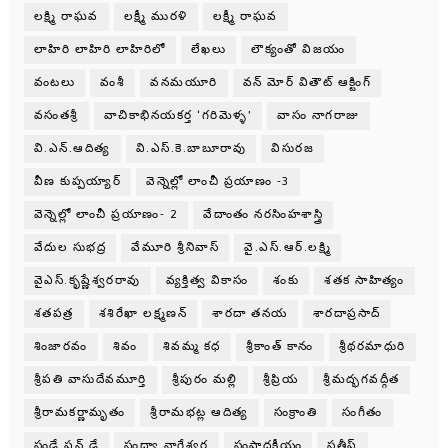
లక్ష్మి రాఘవ
లక్ష్మీ మురళి
లక్ష్మీ రాఘవ
లాహిరి లాహిరి లాహిరిలో
లేఖలు
లౌక్యంతో విజయం
వంటలు
వంశీ
వనమయూరి
వన్ మోర్ వితౌట్ ఆక్టింగ్
వసంతశ్రీ
వాచికాభినయకర్త ‘గరిమెళ్ళ’
వాసం నాగరాజు
వి.ఎన్.ఆదిత్య
వి.ఎస్.కె.బాబూరావు
విసురజ
వీణ కుప్పయ్యార్
వెన్నెల్లో లాంచీ ప్రయాణం -3
వెన్నెల్లో లాంచీ ప్రయాణం- 2
వేదాంతం నరసింహశాస్త్రి
వేదుల సుభద్ర
వేమూరి శ్రీనివాస్
వై.ఎస్.ఆర్.లక్ష్మి
వైఎస్.కృష్ణేశ్వరరావు
వ్యక్తిత్వ వికాసం
శంకు
శతక సాహిత్యం
శతపత్ర
శశిరేఖా లక్ష్మణన్
శారదా తనయ
శారదాప్రసాద్
శింజారవం
శివం
శివమ్మ కధ
శ్రీకాంత్ కానం
శ్రీథరమాధురి
శ్రీపతి వాసుదేవమూర్తి
శ్రీపురం మల్లి
శ్రీప్రియ
శ్రీమద్భగవద్గీత
శ్రీరామకర్ణామృతం
శ్రీరామభట్ల ఆదిత్య
సంక్రాంతి
సంగీతం
సండే ఫన్ డే
సంధ్యా నాగేశ్వర
సంపాదకీయం
సతీష్