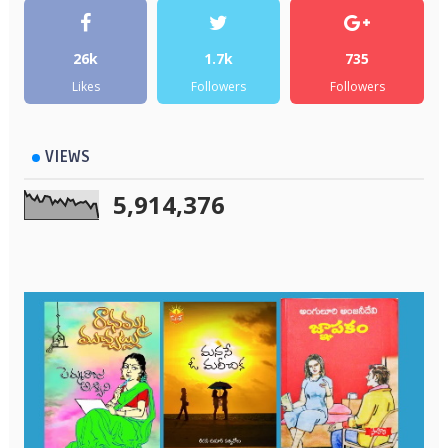
26k
1.7k
735
Likes
Followers
Followers
VIEWS
5,914,376