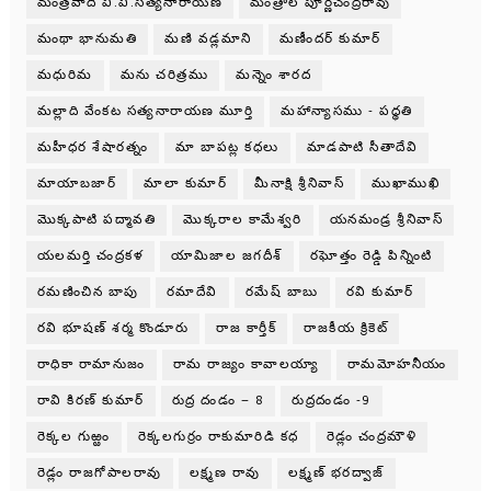
మంత్రవాది వి.వి.సత్యనారాయణ
మంత్రాల పూర్ణచంద్రరావు
మంథా భానుమతి
మణి వడ్లమాని
మణీందర్ కుమార్
మధురిమ
మను చరిత్రము
మన్నెం శారద
మల్లాది వేంకట సత్యనారాయణ మూర్తి
మహాన్యాసము - పధ్ధతి
మహీధర శేషారత్నం
మా బాపట్ల కధలు
మాడపాటి సీతాదేవి
మాయాబజార్
మాలా కుమార్
మీనాక్షి శ్రీనివాస్
ముఖాముఖి
మొక్కపాటి పద్మావతి
మొక్కరాల కామేశ్వరి
యనమండ్ర శ్రీనివాస్
యలమర్తి చంద్రకళ
యామిజాల జగదీశ్
రఘోత్తం రెడ్డి పిన్నింటి
రమణించిన బాపు
రమాదేవి
రమేష్ బాబు
రవి కుమార్
రవి భూషణ్ శర్మ కొండూరు
రాజ కార్తీక్
రాజకీయ క్రికెట్
రాధికా రామానుజం
రామ రాజ్యం కావాలయ్యా
రామమోహనీయం
రావి కిరణ్ కుమార్
రుద్ర దండం – 8
రుద్రదండం -9
రెక్కల గుఱ్ఱం
రెక్కలగుర్రం రాకుమారిడి కధ
రెడ్లం చంద్రమౌళి
రెడ్లం రాజగోపాలరావు
లక్ష్మణ రావు
లక్ష్మణ్ భరద్వాజ్