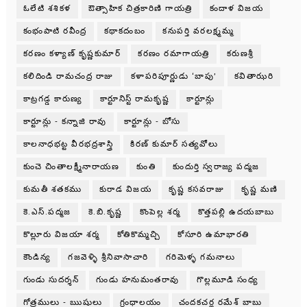
ఓలేటి శశికళ
ఔత్సాహిక చిత్రకారిణి గాయత్రి
కందాళ విజయ
కంభంపాటి రవీంద్ర
కథాకదంబం
కనుపర్తి వరలక్ష్మమ్మ
కరణం కళ్యాణ్ కృష్ణకుమార్
కరణం రమాగాయత్రి
కరుణశ్రీ
కలిదిండి రామచంద్ర రాజు
కళాపరిపూర్ణుడు ‘బాపు’
కవితాఝరి
కాట్రగడ్డ కారుణ్య
కార్టూనిస్ట్ రామకృష్ణ
కార్టూన్లు
కార్టూన్లు - కన్నాజి రావు
కార్టూన్లు - బోసు
కాలనాధభట్ట వీరభద్రశాస్త్రి
కిరణ్ కుమార్ సత్యవోలు
కుంచె చింతాలక్ష్మీనారాయణ
కుంతి
కుందుర్తి స్వరాజ్య పద్మజ
కుమతీ శతకము
కురాడ విజయ
కృష్ణ కసవరాజు
కృష్ణ మణి
కె.ఎస్.పద్మజ
కె.బి.కృష్ణ
కొంపెల్ల శర్మ
కొత్తపల్లి ఉదయబాబు
కొల్లూరు విజయా శర్మ
కోతికొమ్మచ్చి
కోసూరి ఉమాభారతి
కౌండిన్య
గజవెళ్ళి శ్రీనివాసాచారి
గరిమెళ్ళ గమనాలు
గుండు సుదర్శన్
గుండు హనుమంతరావు
గొల్లమూడి సంధ్య
గోత్రములు - ఋషులు
గ్రంధాలయం
చందకచర్ల రమేశ్ బాబు