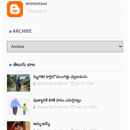
Anonymous
"bagundi sir"
ARCHIVE
తెలుగు బాల
మృగశిర కార్తెలో ముంగిళ్లు చల్లబడును
Bhavaraju Padmini
Jul 23, 2026
పుణ్యానికి పోతే పాపం ఎదురైనట్లు
Bhavaraju Padmini
May 23, 2026
అమ్మ అమ్మే