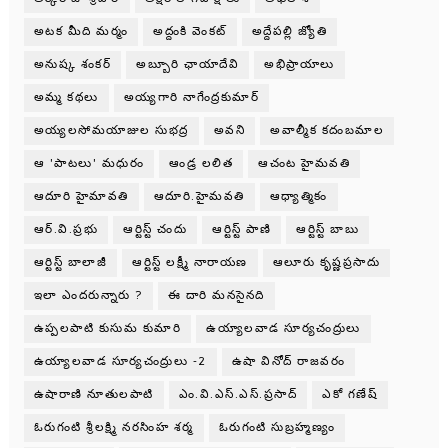
అటక మీది మర్మం
అద్దంకి వెంకట్
అద్దేపల్లి జ్యోతి
అనుష్క శంకర్
అబ్బూరి ఛాయాదేవి
అభిప్రాయాలు
అమ్మ కథలు
అయ్యగారి నాగేంద్రకుమార్
అయ్యలసోమయాజుల సుభద్ర
అవని
అవాల్మీక కదంబమాల
ఆ 'పాటలు' మధురం
ఆండ్ర లలిత
ఆచంట హైమవతి
ఆదూరి హైమావతి
ఆదూరి.హైమవతి
ఆధ్యాత్మికం
ఆర్.వి.ప్రభు
ఆర్టిస్ట్ చందు
ఆర్టిస్ట్ పాణి
ఆర్టిస్ట్ బాబు
ఆర్టిస్ట్ బాలాజీ
ఆర్టిస్ట్ లక్ష్మీ నారాయణ
ఆలూరు కృష్ణప్రసాదు
ఇలా ఎందరున్నారు ?
ఈ దారి మనసైనది
ఉప్పలపాటి కుసుమ కుమారి
ఉయ్యాలవాడ సూర్యచంద్రులు
ఉయ్యాలవాడ సూర్యచంద్రులు -2
ఉషా వినోద్ రాజవరం
ఉషారాణి నూతులపాటి
ఎం.వి.ఎస్.ఎస్.ప్రసాద్
ఎకో గణేష్
ఓరుగంటి శ్రీలక్ష్మి నరసింహ శర్మ
ఓరుగంటి సుబ్రహ్మణ్యం