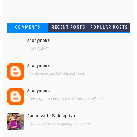
COMMENTS
RECENT POSTS
POPULAR POSTS
Anonymous
"నమస్తేనండీ"
Anonymous
"అద్భుతం గా ఉందండి.ధన్యవాదములు"
Anonymous
"very apt and perfect description .. excellent. "
Padmavathi Padmapriya
"pls share to reach govt.of telangana"