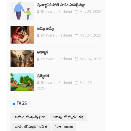
పుణ్యానికి పోతే పాపం ఎదురైనట్లు
Bhavaraju Padmini
May 23, 2026
అమ్మ అమ్మే
Bhavaraju Padmini
Nov 24, 2025
అత్యాశ
Bhavaraju Padmini
Nov 24, 2025
ప్రత్యేకత
Bhavaraju Padmini
Sept 23,
2025
TAGS
'బహు' ముఖచిత్రాలు
'బాపు బొమ్మకు' కధ
'బాపు బొమ్మకు' కవిత
'రాం' బంటు