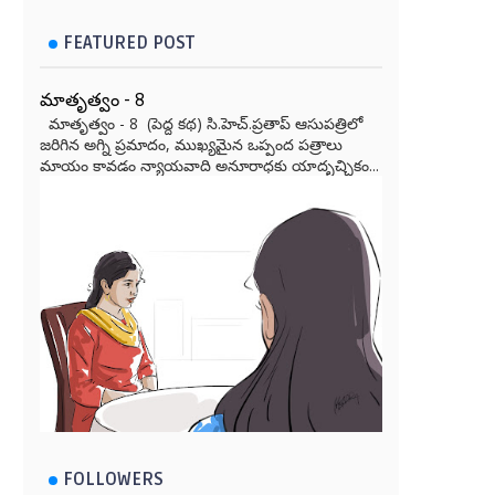
FEATURED POST
మాతృత్వం - 8
మాతృత్వం - 8 (పెద్ద కథ) సి.హెచ్.ప్రతాప్ ఆసుపత్రిలో
జరిగిన అగ్ని ప్రమాదం, ముఖ్యమైన ఒప్పంద పత్రాలు
మాయం కావడం న్యాయవాది అనూరాధకు యాదృచ్ఛికం...
FOLLOWERS