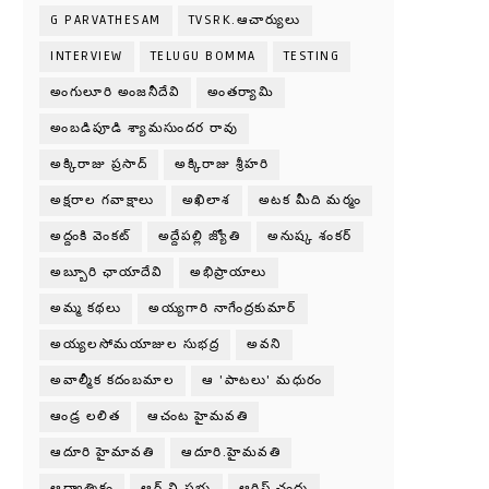
G PARVATHESAM
TVSRK.ఆచార్యులు
INTERVIEW
TELUGU BOMMA
TESTING
అంగులూరి అంజనీదేవి
అంతర్యామి
అంబడిపూడి శ్యామసుందర రావు
అక్కిరాజు ప్రసాద్
అక్కిరాజు శ్రీహరి
అక్షరాల గవాక్షాలు
అఖిలాశ
అటక మీది మర్మం
అద్దంకి వెంకట్
అద్దేపల్లి జ్యోతి
అనుష్క శంకర్
అబ్బూరి ఛాయాదేవి
అభిప్రాయాలు
అమ్మ కథలు
అయ్యగారి నాగేంద్రకుమార్
అయ్యలసోమయాజుల సుభద్ర
అవని
అవాల్మీక కదంబమాల
ఆ 'పాటలు' మధురం
ఆండ్ర లలిత
ఆచంట హైమవతి
ఆదూరి హైమావతి
ఆదూరి.హైమవతి
ఆధ్యాత్మికం
ఆర్.వి.ప్రభు
ఆర్టిస్ట్ చందు