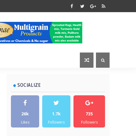
SOCIALIZE
26k
1.7k
735
Likes
Followers
Followers