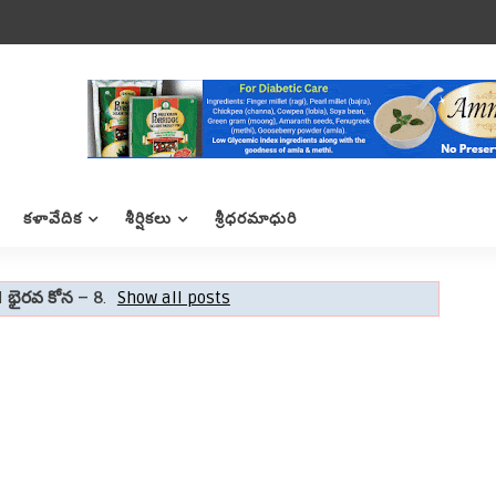
కళావేదిక
శీర్షికలు
శ్రీధరమాధురి
l
భైరవ కోన – 8
.
Show all posts