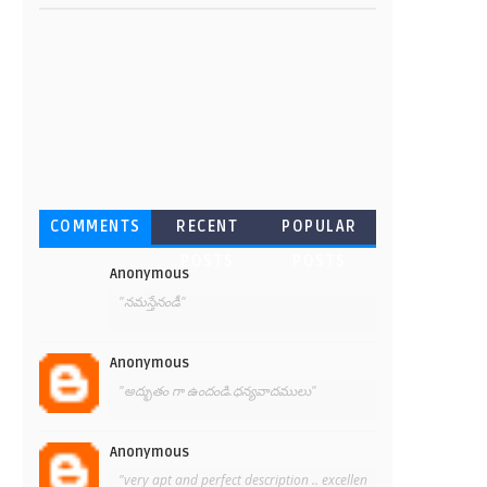
COMMENTS
RECENT
POPULAR
POSTS
POSTS
Anonymous
"నమస్తేనండీ"
Anonymous
"అద్భుతం గా ఉందండి.ధన్యవాదములు"
Anonymous
"very apt and perfect description .. excellen