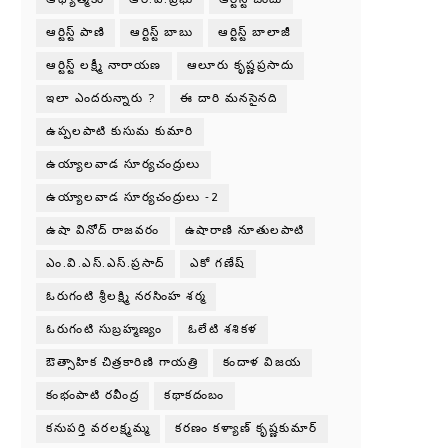
ఆర్టిస్ట్ పాణి
ఆర్టిస్ట్ బాబు
ఆర్టిస్ట్ బాలాజీ
ఆర్టిస్ట్ లక్ష్మీ నారాయణ
ఆలూరు కృష్ణప్రసాదు
ఇలా ఎందరున్నారు ?
ఈ దారి మనసైనది
ఉప్పలపాటి కుసుమ కుమారి
ఉయ్యాలవాడ సూర్యచంద్రులు
ఉయ్యాలవాడ సూర్యచంద్రులు -2
ఉషా వినోద్ రాజవరం
ఉషారాణి నూతులపాటి
ఎం.వి.ఎస్.ఎస్.ప్రసాద్
ఎకో గణేష్
ఓరుగంటి శ్రీలక్ష్మి నరసింహ శర్మ
ఓరుగంటి సుబ్రహ్మణ్యం
ఓలేటి శశికళ
ఔత్సాహిక చిత్రకారిణి గాయత్రి
కందాళ విజయ
కంభంపాటి రవీంద్ర
కథాకదంబం
కనుపర్తి వరలక్ష్మమ్మ
కరణం కళ్యాణ్ కృష్ణకుమార్