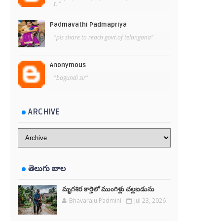
t. "
Padmavathi Padmapriya
"pls share to reach govt.of telangana"
Anonymous
"bagundi sir"
ARCHIVE
తెలుగు బాల
మృగశిర కార్తెలో ముంగిళ్లు చల్లబడును
Bhavaraju Padmini
Jul 23, 2026