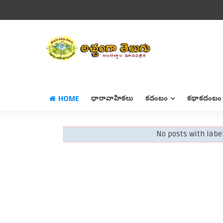
HOME
ధారావాహికలు
కదంబం
కథాకదంబం
No posts with labe