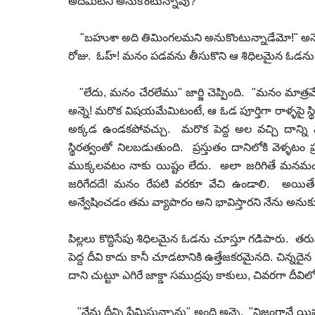
అదేమిటని అనుకొంటున్నావు?"
"బహుశా అది తిమింగలమని అనుకొంటున్నాడేమో!" అన్నె 
రోజు. ఓహ్! మనం పడవను తీసుకొని ఆ శిధిలమైన ఓడను
"లేదు, మనం చేరలేము" జార్జి చెప్పింది. "మనం మాత్
అన్నె! మరొక విషయమేమిటంటే, ఆ ఓడ పూర్తిగా రాళ్ళపై స్థ
అక్కడ ఉండకపోవచ్చు. మరొక పెద్ద అల వచ్చి దాన్ని మ
స్థిరత్వంతో నిలబడుతుంది. ప్రస్తుతం దానిలోకి వెళ్ళ
ముక్కలవటం నాకు యిష్టం లేదు. అలా జరిగితే మనమంతా 
జరిగేదదే! మనం రేపటి వరకూ వేచి ఉండాలి. అయితే ప
అన్వేషించడం తమ వ్యాపారం అని భావిస్తారని నేను అనుక
పిల్లలు కొద్దిసేపు శిధిలమైన ఓడను చూస్తూ గడిపారు. తరువ
పెద్ద దీవి కాదు కానీ చూడటానికి ఉత్తేజకరమైనది. చిన్నద
దాని చుట్టూ ఎగిరే జాక్డా సముద్రపు కాకులు, చివరగా దీ
"నేను దీన్ని ప్రేమిస్తున్నాను" అంది అన్నె. "నిజంగానే 