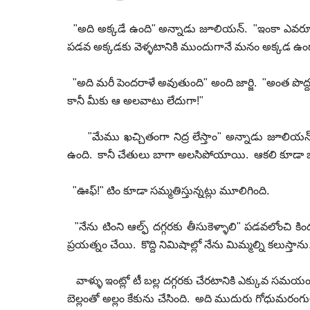
"అది అక్కడే ఉంది" అన్నాడు జూలియన్. "ఇంకా ఎవరూ దా
పడవ అక్కడకు వెళ్ళటానికి ముందుగానే మనం అక్కడ ఉండాల
"అది మరీ పెందరాళే అవుతుంది" అంది జార్జి. "అంత పొద్
కానీ మీకు ఆ అలవాటు లేదుగా!"
"మేము ఖచ్చితంగా నిద్ర లేస్తాం" అన్నాడు జూలియన్.
ఉంది. కానీ చేతులు బాగా అలసిపోయాయి. ఆకలి కూడా బాగ
"ఊఫ్!" టిం కూడా సమ్మతిస్తున్నట్లు మూలిగింది.
"నేను టింని ఆల్ఫ్ దగ్గరకు తీసుకెళ్ళాలి" పడవలోంచి కిం
ప్రయత్నం చేయి. కొద్ది నిమిషాల్లో నేను మిమ్మల్ని కలుస్తాను
వాళ్ళు ఇంట్లో టీ బల్ల దగ్గరకు చేరటానికి ఎక్కువ సమయం పట
బెల్లంతో అల్లం కేకును చేసింది. అది ముదురు గోధుమరంగుల