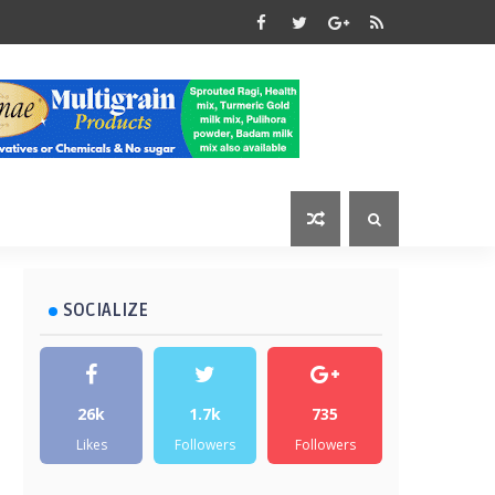
SOCIALIZE
26k
1.7k
735
Likes
Followers
Followers