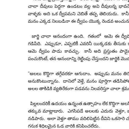
చాలా దీవులు పెద్దగా ఉండటం వల్ల అవి దీవులన్న భావ
వాళ్ళకు అది ఒక ద్వీపమని చెబితే తప్ప తెలియదు. కాన
మనం ఎక్కడ నిలబడినా ఈ ద్వీపం యొక్క రెండవ అంచును చూడ
జార్జి చాలా ఆనందంగా ఉంది. గతంలో ఆమె ఈ ద్వీపానిక
గడిపేది. ఎప్పుడూ, ఎప్పటికీ ఎవరినీ యిక్కడకు తీసుకు 
ఆమె ద్వీపం పాడు కావచ్చు. కానీ అది ప్రస్తుతం
పంచుకొంటే, తన ఆనందాన్ని రెట్టింపు చేస్తుందని జార్జికి మొ
"అలలు కొద్దిగా తగ్గేవరకూ ఆగుదాం. అప్పుడు మనం తిరిగ
అనుకొంటున్నాను. దానిలో వెళ్తే, మనం పూర్తిగా తడిసిప
అలల తాకిడికి వ్యతిరేకంగా పడవను నిలవరిస్తూ చాలా శ్రమ
పిల్లలందరికీ ఉదయం ఉన్నంత ఉత్సాహం లేక కొద్దిగా అలసి
తక్కువ మాట్లాడారు. ఎగసిపడే అలలకు ఎదురు వెళ్తూ,
నడిపారు. అలా వెళ్తూ తాము వదిలిపెట్టిన దీవిని ఒకసార
గనుక శిధిలమైన ఓడ వారికి కనిపించలేదు.