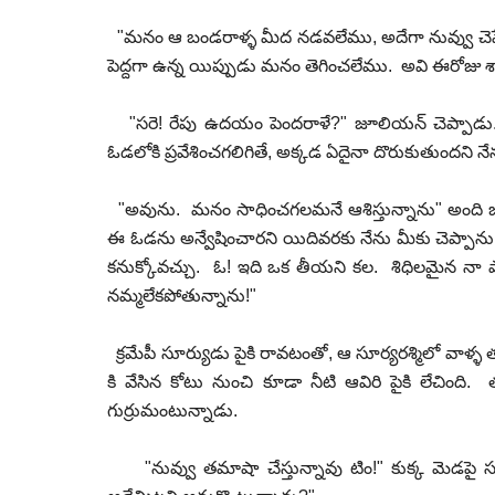
"మనం ఆ బండరాళ్ళ మీద నడవలేము, అదేగా నువ్వు చెప్పే
పెద్దగా ఉన్న యిప్పుడు మనం తెగించలేము. అవి ఈరోజు శ
"సరె! రేపు ఉదయం పెందరాళే?" జూలియన్ చెప్పాడ
ఓడలోకి ప్రవేశించగలిగితే, అక్కడ ఏదైనా దొరుకుతుందని నేను
"అవును. మనం సాధించగలమనే ఆశిస్తున్నాను" అంది జా
ఈ ఓడను అన్వేషించారని యిదివరకు నేను మీకు చెప్పాను.
కనుక్కోవచ్చు. ఓ! ఇది ఒక తీయని కల. శిధిలమైన నా ప
నమ్మలేకపోతున్నాను!"
క్రమేపీ సూర్యుడు పైకి రావటంతో, ఆ సూర్యరశ్మిలో వాళ్ళ
కి వేసిన కోటు నుంచి కూడా నీటి ఆవిరి పైకి లేచింది
గుర్రుమంటున్నాడు.
"నువ్వు తమాషా చేస్తున్నావు టిం!" కుక్క మెడపై సు