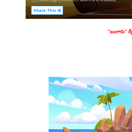
Share This
"బంగారు" ద