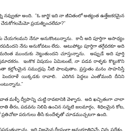
నవ్వుతూ అంది. "ఓ జార్జి! ఇది నా జీవితంలో అత్యంత ఉత్తేజకరమైన
 చేరుకోగలమేమో ప్రయత్నించలేమా?"
రమే చేయగలమని నేనూ అనుకొంటున్నాను. కానీ అది పూర్తిగా అసాధ్యం
ిరపడిందని నేను అనుకోవటం లేదు. ఆటుపోట్లు పూర్తిగా తగ్గేవరకూ అది
రింత ముందుకు నెట్టుతుందని చూస్తున్నాను. అప్పుడే అది పూర్తి
టం ప్రమాదకరం. ఇంకొక విషయం ఏమిటంటే, నా పడవ రాళ్ళకు కొట్టుకొని
కల్లోలమైన సముద్రపు నీటి పాలవుతాం. ప్రస్తుతం మనం సాహసిస్తే
ెందరాళే యిక్కడకు రావాలి. ఎదిగిన పెద్దలు ఎంతోమంది దీనిని
ుంటున్నాను."
ాత మళ్ళీ ద్వీపాన్ని చుట్టి రావటానికి వెళ్ళారు. అది ఖచ్చితంగా చాలా
ైన రాతి తీరం, పడవను నిలిపి ఉంచిన సన్నటి జలమార్గం, శిధిలమైన కోట,
విలో ప్రతిచోటా పరుగులు తీసే కుందేళ్ళతో చూడముచ్చటగా ఉంది.
యిష్టపడుతున్నాను. ఇది నిజమైన ద్వీపంలా అనుభూతినిచ్చే చిన్న ప్రదేశం.