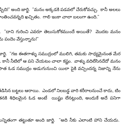
ది!" అంది జార్జి. "మనం అక్కడకి పడవలో చేరుకోవచ్చు. కానీ అలలు
ాంతించవన్నది ఖచ్చితం. గాలి ఇంకా చాలా బలంగా ఉంది."
ు. "దాని గురించి ఎవరూ తెలుసుకోకముందే అయితే? మొదట మనం
 పందెం వేస్తున్నాను!"
ర్జి. "గజ ఈతగాళ్ళు సముద్రంలో ములిగి, తమకు సాధ్యమైనంత మేర
 కానీ నీటిలో ఆ పని చేయటం చాలా కష్టం. వాళ్ళు వదిలేసినదేదో మనం
ాత ఓడ సముద్రం అడుగునుంచి యిలా పైకి వచ్చిందన్న నిజాన్ని నేను
 తడిసిన బట్టలు ఆరాయి. ఎండలో నిలబడ్డ వారి శరీరాలనుంచే కాదు, టిం
. తనకి శిధిలమైన ఓడ అంటే యిష్టం లేనట్లుంది, అందుకే అదే పనిగా
న్నితంగా తట్టుతూ అంది జార్జి. "అది నీకు ఎలాంటి హాని చేయదు.