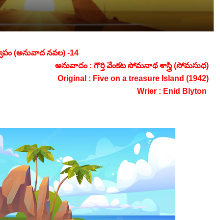
్వీపం (అనువాద నవల) -14
అనువాదం : గొర్తి వేంకట సోమనాథ శాస్త్రి (సోమసుధ)
Original : Five on a treasure Island (1942)
Wrier : Enid Blyton