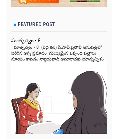
FEATURED POST
మాతృత్వం - 8
మాతృత్వం - 8 (పెద్ద కథ) సి.హెచ్.ప్రతాప్ ఆసుపత్రిలో
జరిగిన అగ్ని ప్రమాదం, ముఖ్యమైన ఒప్పంద పత్రాలు
మాయం కావడం న్యాయవాది అనూరాధకు యాదృచ్ఛికం...