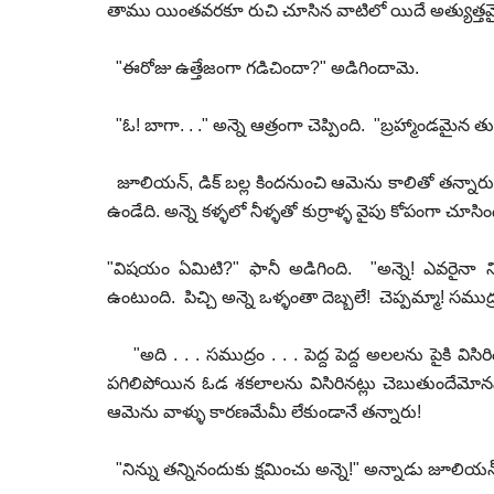
తాము యింతవరకూ రుచి చూసిన వాటిలో యిదే అత్యుత్త
"ఈరోజు ఉత్తేజంగా గడిచిందా?" అడిగిందామె.
"ఓ! బాగా. . ." అన్నె ఆత్రంగా చెప్పింది. "బ్రహ్మాండమైన 
జూలియన్, డిక్ బల్ల కిందనుంచి ఆమెను కాలితో తన్నారు. 
ఉండేది. అన్నె కళ్ళలో నీళ్ళతో కుర్రాళ్ళ వైపు కోపంగా చూసిం
"విషయం ఏమిటి?" ఫానీ అడిగింది. "అన్నె! ఎవరైనా న
ఉంటుంది. పిచ్చి అన్నె ఒళ్ళంతా దెబ్బలే! చెప్పమ్మా! సముద్రం
"అది . . . సముద్రం . . . పెద్ద పెద్ద అలలను పైకి విసిరింద
పగిలిపోయిన ఓడ శకలాలను విసిరినట్లు చెబుతుందేమోనని 
ఆమెను వాళ్ళు కారణమేమీ లేకుండానే తన్నారు!
"నిన్ను తన్నినందుకు క్షమించు అన్నె!" అన్నాడు జూలియ