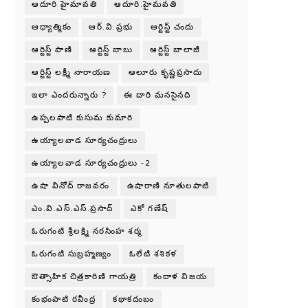
ఆదూరి హైమావతి
ఆదూరి.హైమవతి
ఆధ్యాత్మికం
ఆర్.వి.ప్రభు
ఆర్టిస్ట్ చందు
ఆర్టిస్ట్ పాణి
ఆర్టిస్ట్ బాబు
ఆర్టిస్ట్ బాలాజీ
ఆర్టిస్ట్ లక్ష్మీ నారాయణ
ఆలూరు కృష్ణప్రసాదు
ఇలా ఎందరున్నారు ?
ఈ దారి మనసైనది
ఉప్పలపాటి కుసుమ కుమారి
ఉయ్యాలవాడ సూర్యచంద్రులు
ఉయ్యాలవాడ సూర్యచంద్రులు -2
ఉషా వినోద్ రాజవరం
ఉషారాణి నూతులపాటి
ఎం.వి.ఎస్.ఎస్.ప్రసాద్
ఎకో గణేష్
ఓరుగంటి శ్రీలక్ష్మి నరసింహ శర్మ
ఓరుగంటి సుబ్రహ్మణ్యం
ఓలేటి శశికళ
ఔత్సాహిక చిత్రకారిణి గాయత్రి
కందాళ విజయ
కంభంపాటి రవీంద్ర
కథాకదంబం