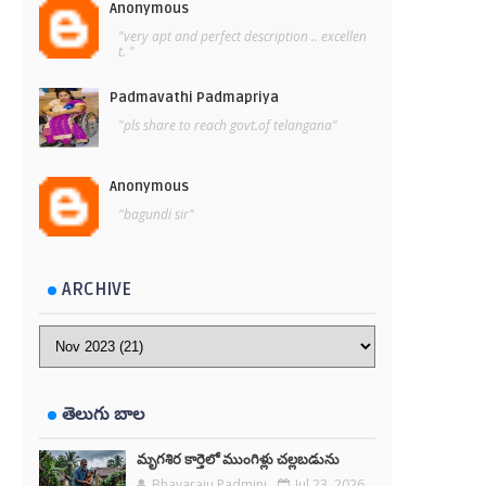
Anonymous
"very apt and perfect description .. excellen
t. "
Padmavathi Padmapriya
"pls share to reach govt.of telangana"
Anonymous
"bagundi sir"
ARCHIVE
తెలుగు బాల
మృగశిర కార్తెలో ముంగిళ్లు చల్లబడును
Bhavaraju Padmini
Jul 23, 2026