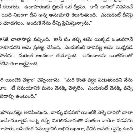
నే కలుగదు. ఉదాహరణకు బ్రిటన్ ఒక ద్వీపం. కానీ దానిలో నివసించే
ీ యిది నిజంగా దీవి అన్న అనుభూతి కలుగుతుంది. ఎందుకంటే దీనిపై
గలం. అందుకే నేను దీన్ని ప్రేమిస్తున్నాను."
ి చాలాసార్లు వచ్చింది. కానీ టిం తప్ప ఆమె యిక్కడ ఒంటరిగానే
రాకూడదని ఆమె ప్రతిజ్ఞ చేసింది. ఎందుకంటే దానివల్ల ఆమె యిష్టపడే
 పాడైపోలేదు. మరింత అందంగా తయారైంది. ఆనందాలను యితరులతో
దటిసారిగా అర్ధమైంది.
ి యింటికి వెళ్తాం" చెప్పిందామె. "మరి కొంత వర్షం పడుతుందని నేను
ోతాం. టీ సమయానికి మనం వెనక్కి వెళ్ళలేం. ఎందుకంటే వెనక్కి వచ్చే
పడాల్సి ఉంటుంది.”
పోయినట్లు అనిపించింది. వాళ్ళు పడవలో యింటికి వెళ్ళే దారిలో చాలా
 బలహీనురాలైన అన్నె తప్ప మిగిలినవారంతా వంతుల వారీగా పడవను
ి చూసారు. బహిరంగ సముద్రానికి అభిముఖంగా, దీవికి అవతల వైపు ఉంది