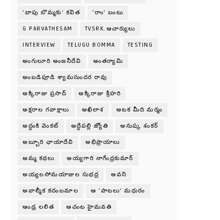
'బాపు బొమ్మకు' కవిత
'రాం' బంటు
G PARVATHESAM
TVSRK.ఆచార్యులు
INTERVIEW
TELUGU BOMMA
TESTING
అంగులూరి అంజనీదేవి
అంతర్యామి
అంబడిపూడి శ్యామసుందర రావు
అక్కిరాజు ప్రసాద్
అక్కిరాజు శ్రీహరి
అక్షరాల గవాక్షాలు
అఖిలాశ
అటక మీది మర్మం
అద్దంకి వెంకట్
అద్దేపల్లి జ్యోతి
అనుష్క శంకర్
అబ్బూరి ఛాయాదేవి
అభిప్రాయాలు
అమ్మ కథలు
అయ్యగారి నాగేంద్రకుమార్
అయ్యలసోమయాజుల సుభద్ర
అవని
అవాల్మీక కదంబమాల
ఆ 'పాటలు' మధురం
ఆండ్ర లలిత
ఆచంట హైమవతి