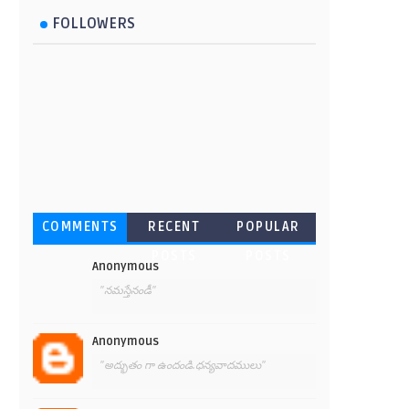
FOLLOWERS
COMMENTS
RECENT
POPULAR
POSTS
POSTS
Anonymous
"నమస్తేనండీ"
Anonymous
"అద్భుతం గా ఉందండి.ధన్యవాదములు"