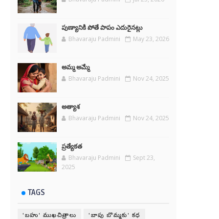
పుణ్యానికి పోతే పాపం ఎదురైనట్లు
Bhavaraju Padmini
May 23, 2026
అమ్మ అమ్మే
Bhavaraju Padmini
Nov 24, 2025
అత్యాశ
Bhavaraju Padmini
Nov 24, 2025
ప్రత్యేకత
Bhavaraju Padmini
Sept 23,
2025
TAGS
'బహు' ముఖచిత్రాలు
'బాపు బొమ్మకు' కధ