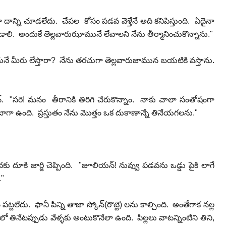
న్ని చూడలేదు. చేపల కోసం పడవ వెళ్తేనే అది కనిపిస్తుంది. ఏదైనా
ి. అందుకే తెల్లవారుఝామునే లేవాలని నేను తీర్మానించుకొన్నాను."
దునే మీరు లేస్తారా? నేను తరచుగా తెల్లవారుజామున బయటికి వస్తాను.
 "సరె! మనం తీరానికి తిరిగి చేరుకొన్నాం. నాకు చాలా సంతోషంగా
ా ఉంది. ప్రస్తుతం నేను మొత్తం ఒక దుకాణాన్నే తినేయగలను."
దకు దూకి జార్జి చెప్పింది. "జూలియన్! నువ్వు పడవను ఒడ్డు పైకి లాగే
."
్టలేదు. ఫానీ పిన్ని తాజా స్కోన్(రొట్టె) లను కాల్చింది. అంతేగాక నల్ల
ో తినేటప్పుడు వేళ్ళకు అంటుకొనేలా ఉంది. పిల్లలు వాటన్నింటిని తిని,