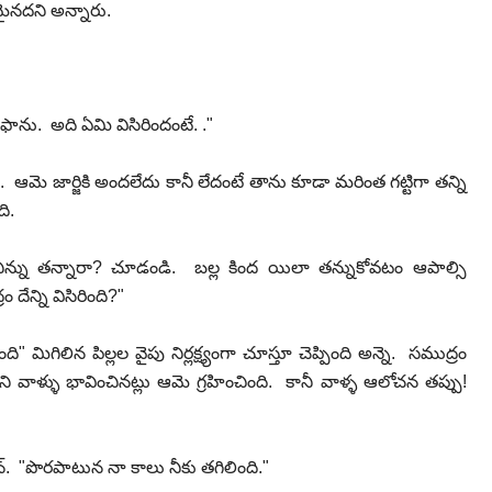
మైనదని అన్నారు.
తుఫాను. అది ఏమి విసిరిందంటే. ."
ఆమె జార్జికి అందలేదు కానీ లేదంటే తాను కూడా మరింత గట్టిగా తన్ని
ది.
ిన్ను తన్నారా? చూడండి. బల్ల కింద యిలా తన్నుకోవటం ఆపాల్సి
 దేన్ని విసిరింది?"
ి" మిగిలిన పిల్లల వైపు నిర్లక్ష్యంగా చూస్తూ చెప్పింది అన్నె. సముద్రం
వాళ్ళు భావించినట్లు ఆమె గ్రహించింది. కానీ వాళ్ళ ఆలోచన తప్పు!
న్. "పొరపాటున నా కాలు నీకు తగిలింది."