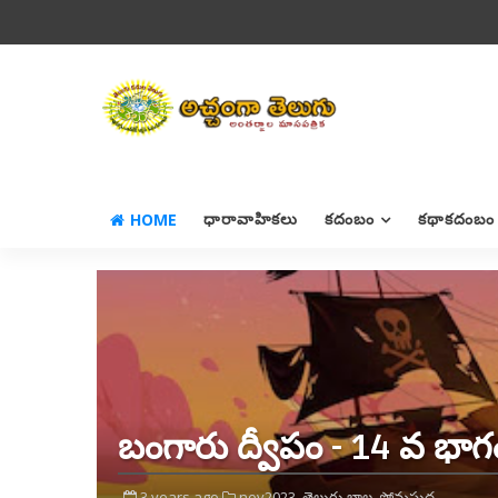
HOME
ధారావాహికలు
కదంబం
కథాకదంబం
బంగారు ద్వీపం - 14 వ భాగ
3 years ago
nov2023,
తెలుగు బాల,
సోమసుధ,