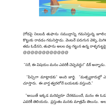
(గోడపై నిలబడి తుఫాను సముద్రాన్ని గమనిస్తున్న జూలియన్
కొట్టుకు రావడం గమనిస్తాడు. వెంటనే పరుగున వెళ్ళి, మి
తమ ఓడేనని, తుఫాను అలల వల్ల గట్టున ఉన్న రాళ్ళగుట్టపైకి
@@@@@@@@@@@@
"సరే, ఈ విషయం మనం ఎవరికీ చెప్పవద్దు!" డిక్ అన్నాడు.
"పిచ్చిగా మాట్లాడకు" అంది జార్జి. "మత్స్యకారుల్ల
చూస్తారు. ఈ వార్త త్వరలోనే బయటకు వస్తుంది."
"అయితే ఇక్కడ మరెవ్వరూ చేరకముందే, మనం ఈ ఓడను పూర్త
ఎవరికీ తెలియదు. ప్రస్తుతం మనకు మాత్రమే తెలుసు. అలల