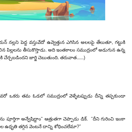
 నల్లని పెద్ద వస్తువేదో ఉవ్వెత్తున ఎగిసిన అలలపై తేలుతూ, గట్టుకి
గిలిన పిల్లలను తీసుకొస్తాడు. అది ఇంతకాలం సముద్రంలో అడుగున ఉన్న
 చేర్చబడిందని జార్జి చెబుతుంది. తరువాత......)
ో ఎవరో ఒకరు తమ ఓడలో సముద్రంలో వెళ్ళేటప్పుడు దీన్ని తప్పకుండా
ిగా అన్వేషిద్దాం" ఆత్రుతగా చెప్పాడు డిక్. "దీని గురించి ఇంకా
 ఉధృతి తగ్గిన వెంటనే దాన్ని శోధించలేమా?"