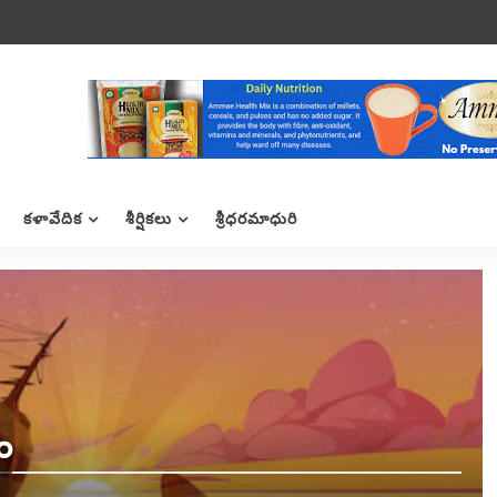
కళావేదిక
శీర్షికలు
శ్రీధరమాధురి
ం