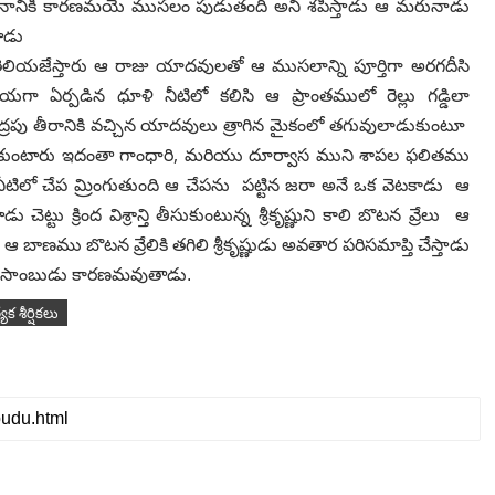
నానికి కారణమయె ముసలం పుడుతంది అని శపిస్తాడు ఆ మరునాడు
ాడు
లియజేస్తారు ఆ రాజు
యాదవులతో ఆ ముసలాన్ని పూర్తిగా అరగదీసి
ీయగా ఏర్పడిన ధూళి నీటిలో కలిసి ఆ ప్రాంతములో రెల్లు
గడ్డిలా
పు తీరానికి
వచ్చిన యాదవులు త్రాగిన మైకంలో తగువులాడుకుంటూ
,
కుంటారు ఇదంతా గాంధారి
మరియు దూర్వాస
ముని శాపల ఫలితము
ీటిలో
చేప మ్రింగుతుంది ఆ చేపను పట్టిన జరా అనే ఒక వెటకాడు ఆ
ు క్రింద విశ్రాన్తి తీసుకుంటున్న
శ్రీకృష్ణుని కాలి బొటన వ్రేలు ఆ
 బాణము బొటన వ్రేలికి తగిలి శ్రీకృష్ణుడు అవతార
పరిసమాప్తి చేస్తాడు
ికి సాంబుడు కారణమవుతాడు.
యేక శీర్షికలు