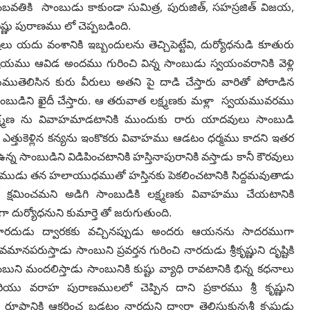
,
,
,
జాంబవతికి సాంబుడు కాకుండా
సుమిత్ర
పురుజిత్
సహస్రజిత్ విజయ
ిష్ణు పురాణము లో చెప్పబడింది.
,
్టలు యదు వంశానికి
ఇబ్బందులను తెచ్చిపెట్టేవి
దుర్యోధనుడి కూతురు
షయము ఆవిడ అందము గురించి విన్న సాంబుడు స్వయంవరానికి వెళ్లి
ెలిసిన కురు వీరులు అతని పై దాడి చేస్తారు వారితో పోరాడిన
డిని ఖైదీ చేస్తారు.
ఆ తరువాత
లక్ష్మణకు మళ్లా స్వయమువరము
క్ష్మణ ను వివాహమాడటానికి ముందుకు రారు యాదవులు సాంబుడి
్తుకెళ్లిన కన్యను ఇంకొకరు
వివాహము ఆడటం ధర్మము కాదని ఇతర
న్న సాంబుడిని విడిపించటానికి హస్తినాపురానికి వస్తాడు
కానీ కౌరవులు
రాముడు
తన హలాయుధముతో హస్తినకు పెకలించటానికి సిద్దమవుతాడు
 క్షమించమని అడిగి సాంబుడికి లక్ష్మణకు
వివాహము చేయటానికి
గా
దుర్యోధనుని కుమార్తె తో జరుగుతుంది.
ారదుడు ద్వారకకు
వచ్చినప్పుడు అందరు ఆయనను సాదరముగా
మానపరుస్తాడు సాంబుని ప్రవర్తన గురించి నారదుడు
శ్రీకృష్ణుని దృష్టికి
సాంబుని మందలిస్తాడు సాంబునికి కుష్టు వ్యాధి రావటానికి
భిన్న కధనాలు
ియు వరాహ
పురాణములలో చెప్పిన దాని ప్రకారము శ్రీ కృష్ణుని
 రూపానికి ఆకర్షించ బడటం నారదుని ద్వారా
తెలిసుకున్నశ్రీ కృష్ణుడు