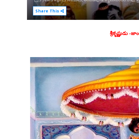
Share This
శ్రీకృష్ణుడు -