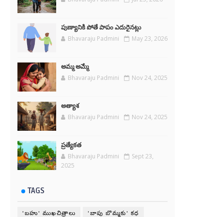
పుణ్యానికి పోతే పాపం ఎదురైనట్లు
Bhavaraju Padmini
May 23, 2026
అమ్మ అమ్మే
Bhavaraju Padmini
Nov 24, 2025
అత్యాశ
Bhavaraju Padmini
Nov 24, 2025
ప్రత్యేకత
Bhavaraju Padmini
Sept 23,
2025
TAGS
'బహు' ముఖచిత్రాలు
'బాపు బొమ్మకు' కధ