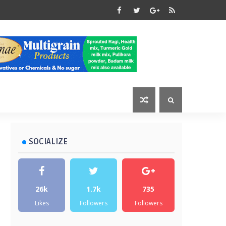
SOCIALIZE
26k
1.7k
735
Likes
Followers
Followers