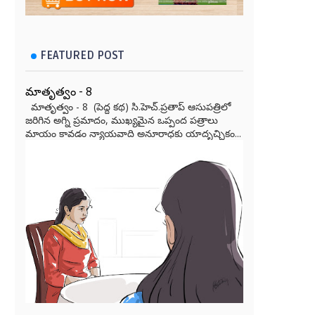
FEATURED POST
మాతృత్వం - 8
మాతృత్వం - 8 (పెద్ద కథ) సి.హెచ్.ప్రతాప్ ఆసుపత్రిలో
జరిగిన అగ్ని ప్రమాదం, ముఖ్యమైన ఒప్పంద పత్రాలు
మాయం కావడం న్యాయవాది అనూరాధకు యాదృచ్ఛికం...