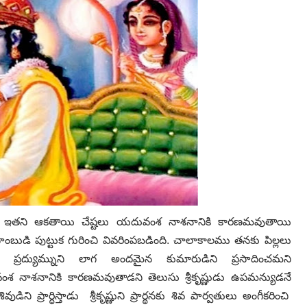
డు ఇతని ఆకతాయి చేష్టలు
యదువంశ నాశనానికి కారణమవుతాయి
ాంబుడి పుట్టుక గురించి వివరింపబడింది. చాలాకాలము తనకు పిల్లలు
ా ప్రద్యుమ్నుని లాగ అందమైన
కుమారుడిని ప్రసాదించమని
శ నాశనానికి కారణమవుతాడని తెలుసు శ్రీకృష్ణుడు ఉపమన్యుడనే
ప్రార్ధిస్తాడు శ్రీకృష్ణుని
ప్రార్థనకు శివ పార్వతులు అంగీకరించి