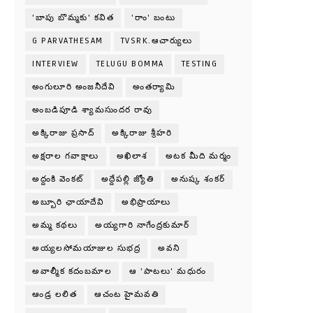
'బాపు బొమ్మకు' కవిత
'రాం' బంటు
G PARVATHESAM
TVSRK.ఆచార్యులు
INTERVIEW
TELUGU BOMMA
TESTING
అంగులూరి అంజనీదేవి
అంతర్యామి
అంబడిపూడి శ్యామసుందర రావు
అక్కిరాజు ప్రసాద్
అక్కిరాజు శ్రీహరి
అక్షరాల గవాక్షాలు
అఖిలాశ
అటక మీది మర్మం
అద్దంకి వెంకట్
అద్దేపల్లి జ్యోతి
అనుష్క శంకర్
అబ్బూరి ఛాయాదేవి
అభిప్రాయాలు
అమ్మ కథలు
అయ్యగారి నాగేంద్రకుమార్
అయ్యలసోమయాజుల సుభద్ర
అవని
అవాల్మీక కదంబమాల
ఆ 'పాటలు' మధురం
ఆండ్ర లలిత
ఆచంట హైమవతి