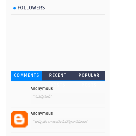
FOLLOWERS
COMMENTS
RECENT
POPULAR
POSTS
POSTS
Anonymous
"నమస్తేనండీ"
Anonymous
"అద్భుతం గా ఉందండి.ధన్యవాదములు"