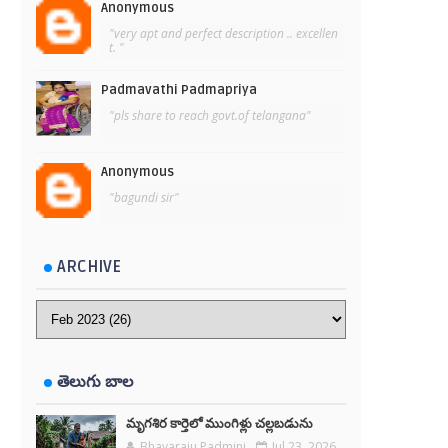
Anonymous
"very apt and perfect description .. excellen
t. "
Padmavathi Padmapriya
"pls share to reach govt.of telangana"
Anonymous
"bagundi sir"
ARCHIVE
తెలుగు బాల
మృగశిర కార్తెలో ముంగిళ్లు చల్లబడును
Bhavaraju Padmini
Jul 23, 2026