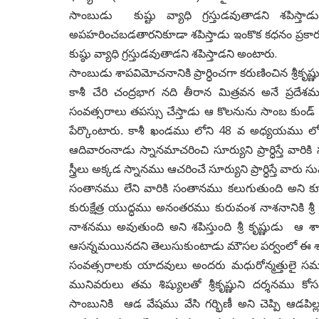
సాంబుడు కుష్టు వ్యాధి గ్రస్తుడవుతాడని
శపిస్
అపహరించబడతారనికూడా శపిస్తాడు ఇంకొక కధనం ప్రకా
.
కుష్ఠు వ్యాధి గ్రస్తుడవుతాడని శపిస్తాడని అంటారు
సాంబుడు శాపవిమోచనానికి ప్రార్ధించగా కరుణించిన శ్రీకృష్ణ
కాశీ చేరి చంద్రభాగ
నది తీరాన మిత్రవన అనే ప్రదేశముల
సంవత్సరాలు తపస్సు చేస్తాడు ఆ కొలనును
సాంబ కుండ్ అ
48
పేర్కొంటారు. కాశీ ఖండము లోని
వ అధ్యయము లో పేర
ఆదివారంనాడు
స్నానమాచరించి సూర్యుని ప్రార్ధిస్తే వా
స్త్రీలు అక్కడ స్నానము ఆచరించే
సూర్యుని ప్రార్ధిస్తే వా
సంతానము లేని వారికి సంతానము కలుగుతుంది అని క
కురుక్షేత్ర యుద్ధము అనంతరము కురువంశ నాశనానికి శ్రీ
నాశనము అవుతుంది అని
శపిస్తుంది శ్రీ కృష్ణుడు 
ఆసన్నమయినదని తెలుసుకుంటాడు మౌసల పర్వంలో ఈ 
సంవత్సరాలకు యాదవులు
అందరు మధురోన్మత్తులై 
మునివరులు తమ శిష్యులతో శ్రీకృష్ణుని దర్శనము కో
సాంబునికి ఆడ వేషము
వేసి గర్భిణీ అని చెప్పి ఆడ