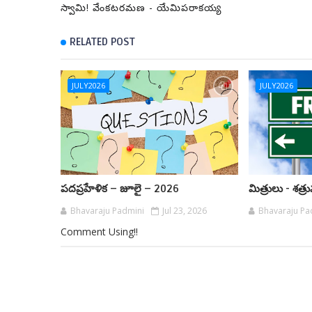
స్వామి! వేంకటరమణ - యేమిపరాకయ్య
RELATED POST
JULY2026
JULY2026
పదప్రహేళిక – జూలై – 2026
మిత్రులు - శత్ర
Bhavaraju Padmini
Jul 23, 2026
Bhavaraju Pa
Comment Using!!