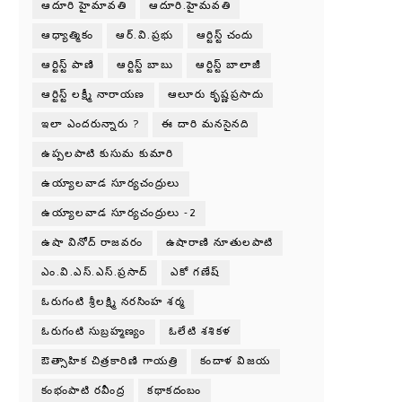
ఆదూరి హైమావతి
ఆదూరి.హైమవతి
ఆధ్యాత్మికం
ఆర్.వి.ప్రభు
ఆర్టిస్ట్ చందు
ఆర్టిస్ట్ పాణి
ఆర్టిస్ట్ బాబు
ఆర్టిస్ట్ బాలాజీ
ఆర్టిస్ట్ లక్ష్మీ నారాయణ
ఆలూరు కృష్ణప్రసాదు
ఇలా ఎందరున్నారు ?
ఈ దారి మనసైనది
ఉప్పలపాటి కుసుమ కుమారి
ఉయ్యాలవాడ సూర్యచంద్రులు
ఉయ్యాలవాడ సూర్యచంద్రులు -2
ఉషా వినోద్ రాజవరం
ఉషారాణి నూతులపాటి
ఎం.వి.ఎస్.ఎస్.ప్రసాద్
ఎకో గణేష్
ఓరుగంటి శ్రీలక్ష్మి నరసింహ శర్మ
ఓరుగంటి సుబ్రహ్మణ్యం
ఓలేటి శశికళ
ఔత్సాహిక చిత్రకారిణి గాయత్రి
కందాళ విజయ
కంభంపాటి రవీంద్ర
కథాకదంబం