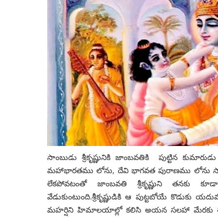
సాంబుడు శ్రీకృష్ణునికి జాంబవతికి పుట్టిన కుమారు
,
మహాభారతము లోను
దేవి భాగవత పురాణము లోను
స
లేకపోవటంతో జాంబవతి శ్రీకృష్ణుని తనకు కూడ
వేడుకుంటుంది.శ్రీకృష్ణుడికి ఆ పుట్టబోయే కొడుకు
యదువం
మహర్షిని
హిమాలయాల్లో కలిసి అయన సలహా మేరకు శివుడిని 