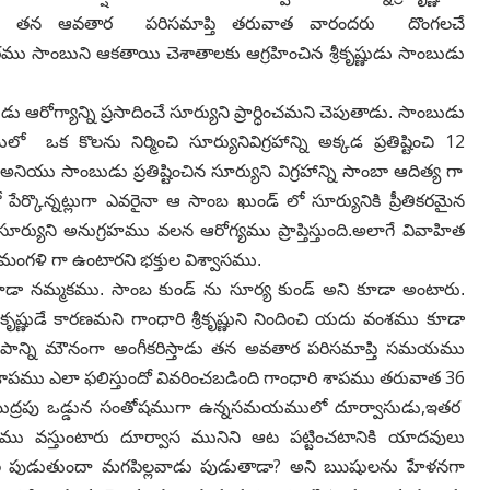
తాడు తన ఆవతార పరిసమాప్తి తరువాత వారందరు దొంగలచే
రము సాంబుని ఆకతాయి చెశాతాలకు ఆగ్రహించిన
శ్రీకృష్ణుడు సాంబుడు
ుడు ఆరోగ్యాన్ని
ప్రసాదించే సూర్యుని ప్రార్ధించమని చెపుతాడు. సాంబుడు
12
ో ఒక కొలను నిర్మించి సూర్యునివిగ్రహాన్ని అక్కడ ప్రతిష్టించి
నియు సాంబుడు ప్రతిష్టించిన సూర్యుని విగ్రహాన్ని సాంబా
ఆదిత్య గా
్కొన్నట్లుగా
ఎవరైనా ఆ సాంబ ఖుండ్ లో సూర్యునికి ప్రీతికరమైన
రికి సూర్యుని అనుగ్రహము వలన
ఆరోగ్యము ప్రాప్తిస్తుంది.అలాగే వివాహిత
రు సుమంగళి గా ఉంటారని భక్తుల విశ్వాసము.
ూడా నమ్మకము. సాంబ కుండ్ ను
సూర్య కుండ్ అని కూడా అంటారు.
 కృష్ణుడే కారణమని
గాంధారి శ్రీకృష్ణుని నిందించి యదు వంశము కూడా
ఆ శాపాన్ని మౌనంగా అంగీకరిస్తాడు తన అవతార
పరిసమాప్తి సమయము
36
శాపము ఎలా
ఫలిస్తుందో వివరించబడింది గాంధారి శాపము తరువాత
,
సముద్రపు ఒడ్డున సంతోషముగా ఉన్నసమయములో
దూర్వాసుడు
ఇతర
సము
వస్తుంటారు దూర్వాస మునిని ఆట పట్టించటానికి యాదవులు
?
పిల్ల పుడుతుందా మగపిల్లవాడు పుడుతాడా
అని
ఋషులను హేళనగా