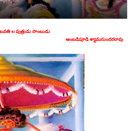
జాంబవతి ల పుత్రుడు సాంబుడు
అంబడిపూడి శ్యామసుందరరావు