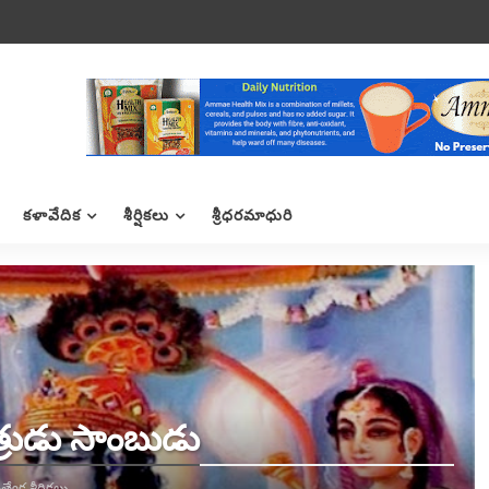
కళావేదిక
శీర్షికలు
శ్రీధరమాధురి
త్రుడు సాంబుడు
రత్యేక శీర్షికలు,