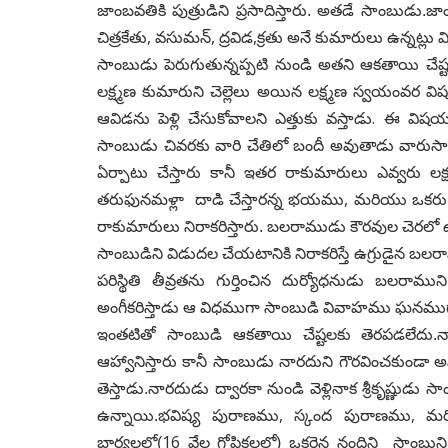
జాంబవతికి పుత్రుడిని
ప్రసాదిస్తారు. అతడే సాంబుడు.
,
,
,
చిత్రకేతు
వసుమన్
ద్రవిడ
క్రతు అనే
కుమారులు ఉన్నట్లు వ
సాంబుడు పెరుగుతున్నప్పటి నుండి అతని ఆకతాయి చేష
లక్ష్మణ కుమారుని చెల్లెలు అయిన లక్ష్మణ స్వయంవర
వి
.
ఆవిడను పెళ్లి చేసుకోవాలని ఎత్తుకు వస్తాడు
ఈ విషయముత
సాంబుడు
చివరకు వారి చేతిలో బందీ అవుతాడు వారుసాంబు
ఏర్పాటు చేస్తారు కానీ ఇతర రాకుమారులు
ఎవ్వరు ల
,
తరుఫునమళ్లా దాడి చేస్తారన్న భయము
మరియు ఒకరు ఎత
రాకుమారులు నిరాకరిస్తారు. బలరాముడు
కౌరవుల చెరలో ఉ
సాంబుడిని విడుదల చేయటానికి నిరాకరిస్తే ఉగ్రుడైన బల
పరిస్థితి తీవ్రతను
గుర్తించిన దుర్యోధనుడు బలరాముని
అంగీకరిస్తాడు ఆ విధముగా సాంబుడి వివాహము ఘనము
ఇంతటితో సాంబుడి ఆకతాయి చేష్టలకు తెరపడలేదు.న
ఆహ్వానిస్తారు కానీ సాంబుడు నారదుని
గౌరవించకుండా అవ
తెస్తాడు.నారదుడు ద్వారకా నుండి వెళ్లినాక
శ్రీకృష్ణుడు 
,
,
ఉన్నాయి.భవిష్య పురాణము
స్కంద పురాణము
మర
16
భార్యలలో(
వేల
గోపికలలో) ఒకరైన నందిని సాంబుని