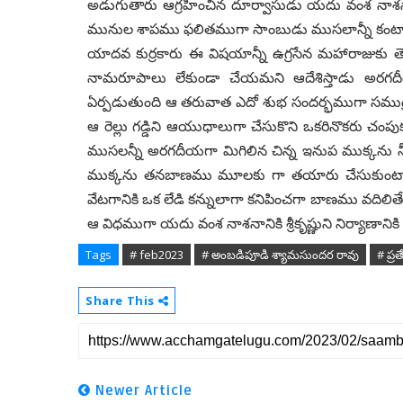
అడుగుతారు ఆగ్రహించిన దూర్వాసుడు యదు వంశ నాశ
మునుల శాపము ఫలితముగా
సాంబుడు ముసలాన్నీ కంట
యాదవ కుర్రకారు ఈ విషయాన్నీ ఉగ్రసేన మహారాజుకు తె
నామరూపాలు లేకుండా చేయమని
ఆదేశిస్తాడు అరగద
ఏర్పడుతుంది ఆ తరువాత ఎదో శుభ సందర్భముగా సముద్ర
ఆ రెల్లు గడ్డిని
ఆయుధాలుగా చేసుకొని ఒకరినొకరు చంపు
ముసలన్నీ అరగదీయగా మిగిలిన చిన్న ఇనుప ముక్కను న
ముక్కను తనబాణము మూలకు గా తయారు చేసుకుంటాడు చెట్ట
వేటగానికి ఒక లేడి కన్నులాగా కనిపించగా
బాణము వదిలితే ఆ
ఆ విధముగా యదు వంశ నాశనానికి శ్రీకృష్ణుని
నిర్యాణాన
Tags
# feb2023
# అంబడిపూడి శ్యామసుందర రావు
# ప్రత్
Share This
Newer Article