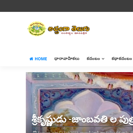
HOME
ధారావాహికలు
కదంబం
కథాకదంబం
శ్రీకృష్ణుడు -జాంబవతి ల పు
3 years ago
feb2023,
అంబడిపూడి శ్యామసుందర రావు,
ప్