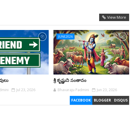
View More
JUNE2026
ువులు
శ్రీ కృష్ణుని సంతానం
dmini
Jul 23, 2026
Bhavaraju Padmini
Jun 23, 2026
FACEBOOK
BLOGGER
DISQUS