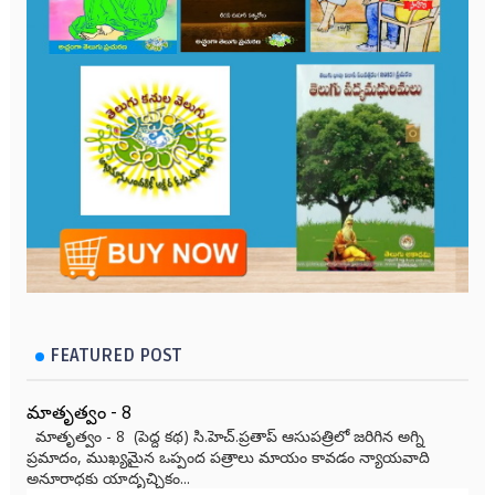
FEATURED POST
మాతృత్వం - 8
మాతృత్వం - 8 (పెద్ద కథ) సి.హెచ్.ప్రతాప్ ఆసుపత్రిలో జరిగిన అగ్ని
ప్రమాదం, ముఖ్యమైన ఒప్పంద పత్రాలు మాయం కావడం న్యాయవాది
అనూరాధకు యాదృచ్ఛికం...