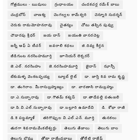
గోత్రములు - ఋషులు
గ్రంధాలయం
చందకచర్ల రమేశ్ బాబు
చంద్రబోస్
చాణక్య
చెంగల్వల కామేశ్వరి
చెన్నూరి సుదర్శన్
చెరుకు రామమోహనరావు
చైతన్యం
చోటు తప్పిన పువ్వు
చౌడారపు శ్రీధర్
జయ దాస్
జయంతి వాసరచెట్ల
జర్నీ ఆఫ్ ఏ టీచర్
జవరాలి కధలు
జి.దివ్య కీర్తన
జీడిగుంట నరసింహమూర్తి
జూనియర్ లెక్చరర్
జె.ఎల్. నరసింహం
జె.నరసింహమూర్తి
జైదాస్
ఝాన్సీ
టేకుమళ్ళ వెంకటప్పయ్య
ట్యూబ్ లైట్
డా. జాస్తి శివ రామ కృష్ణ
డా. తంగిరాల. మీరాసుబ్రహ్మణ్యం
డా. వారణాసి రామబ్రహ్మం
డా.ఎ.సుబ్బారావు
డా.గౌతమ్ కశ్యప్
డా.తాడేపల్లి పతంజలి
డా.పి.వి.ఎల్.సుబ్బారావు
డా.బల్లూరి ఉమాదేవి
డి. శోభా రాణి
డి.కె పట్టమ్మాళ్
తరిగొప్పుల వి.ఎల్.ఎన్. మూర్తి
తునకలు
తురగా శివరామవేంకటేశ్వర్లు
తెలుగు తేజాలు
తెలుగు బాల
తెలుగు బొమ్మ
తోటా రాజేంద్రబాబు
తోలేటి రాజేష్