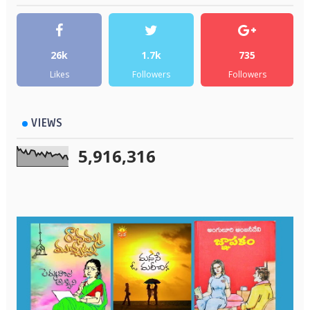
26k
1.7k
735
Likes
Followers
Followers
VIEWS
5,916,316