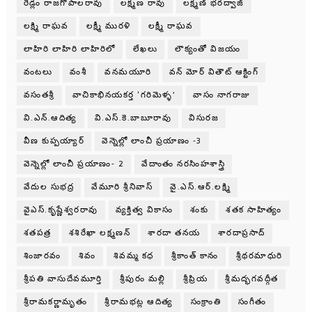
రెడ్లం రాజగోపాలరావు
లక్ష్మణ రావు
లక్ష్మణ్ భరద్వాజ్
లక్ష్మి రాఘవ
లక్ష్మీ మురళి
లక్ష్మీ రాఘవ
లాహిరి లాహిరి లాహిరిలో
లేఖలు
లౌక్యంతో విజయం
వంటలు
వంశీ
వనమయూరి
వన్ మోర్ వితౌట్ ఆక్టింగ్
వసంతశ్రీ
వాచికాభినయకర్త ‘గరిమెళ్ళ’
వాసం నాగరాజు
వి.ఎన్.ఆదిత్య
వి.ఎస్.కె.బాబూరావు
విసురజ
వీణ కుప్పయ్యార్
వెన్నెల్లో లాంచీ ప్రయాణం -3
వెన్నెల్లో లాంచీ ప్రయాణం- 2
వేదాంతం నరసింహశాస్త్రి
వేదుల సుభద్ర
వేమూరి శ్రీనివాస్
వై.ఎస్.ఆర్.లక్ష్మి
వైఎస్.కృష్ణేశ్వరరావు
వ్యక్తిత్వ వికాసం
శంకు
శతక సాహిత్యం
శతపత్ర
శశిరేఖా లక్ష్మణన్
శారదా తనయ
శారదాప్రసాద్
శింజారవం
శివం
శివమ్మ కధ
శ్రీకాంత్ కానం
శ్రీథరమాధురి
శ్రీపతి వాసుదేవమూర్తి
శ్రీపురం మల్లి
శ్రీప్రియ
శ్రీమద్భగవద్గీత
శ్రీరామకర్ణామృతం
శ్రీరామభట్ల ఆదిత్య
సంక్రాంతి
సంగీతం