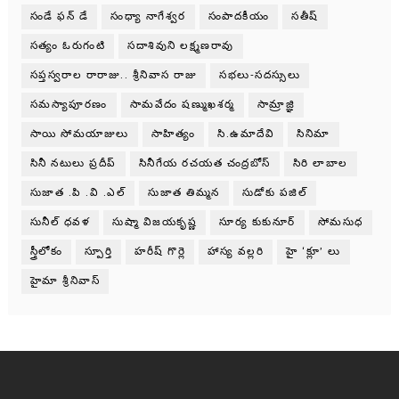
సండే ఫన్ డే
సంధ్యా నాగేశ్వర
సంపాదకీయం
సతీష్
సత్యం ఓరుగంటి
సదాశివుని లక్ష్మణరావు
సప్తస్వరాల రారాజు.. శ్రీనివాస రాజు
సభలు-సదస్సులు
సమస్యాపూరణం
సామవేదం షణ్ముఖశర్మ
సామ్రాజ్ఞి
సాయి సోమయాజులు
సాహిత్యం
సి.ఉమాదేవి
సినిమా
సినీ నటులు ప్రదీప్
సినీగేయ రచయత చంద్రబోస్
సిరి లాబాల
సుజాత .పి .వి .ఎల్
సుజాత తిమ్మన
సుడోకు పజిల్
సునీల్ ధవళ
సుష్మా విజయకృష్ణ
సూర్య కుకునూర్
సోమసుధ
స్త్రీలోకం
స్పూర్తి
హరీష్ గొర్లె
హాస్య వల్లరి
హై ‘క్లూ’ లు
హైమా శ్రీనివాస్