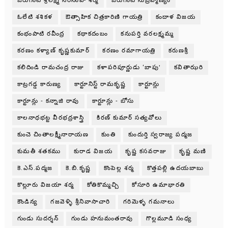
ఓరుగంటి శ్రీలక్ష్మి నరసింహ శర్మ
ఓరుగంటి సుబ్రహ్మణ్యం
ఓలేటి శశికళ
ఔత్సాహిక చిత్రకారిణి గాయత్రి
కందాళ విజయ
కంభంపాటి రవీంద్ర
కథాకదంబం
కనుపర్తి వరలక్ష్మమ్మ
కరణం కళ్యాణ్ కృష్ణకుమార్
కరణం రమాగాయత్రి
కరుణశ్రీ
కలిదిండి రామచంద్ర రాజు
కళాపరిపూర్ణుడు ‘బాపు’
కవితాఝరి
కాట్రగడ్డ కారుణ్య
కార్టూనిస్ట్ రామకృష్ణ
కార్టూన్లు
కార్టూన్లు - కన్నాజి రావు
కార్టూన్లు - బోసు
కాలనాధభట్ట వీరభద్రశాస్త్రి
కిరణ్ కుమార్ సత్యవోలు
కుంచె చింతాలక్ష్మీనారాయణ
కుంతి
కుందుర్తి స్వరాజ్య పద్మజ
కుమతీ శతకము
కురాడ విజయ
కృష్ణ కసవరాజు
కృష్ణ మణి
కె.ఎస్.పద్మజ
కె.బి.కృష్ణ
కొంపెల్ల శర్మ
కొత్తపల్లి ఉదయబాబు
కొల్లూరు విజయా శర్మ
కోతికొమ్మచ్చి
కోసూరి ఉమాభారతి
కౌండిన్య
గజవెళ్ళి శ్రీనివాసాచారి
గరిమెళ్ళ గమనాలు
గుండు సుదర్శన్
గుండు హనుమంతరావు
గొల్లమూడి సంధ్య