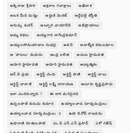
అక్కిరాజు శ్రీహరి
అక్షరాల గవాక్షాలు
అఖిలాశ
అటక మీది మర్మం
అద్దంకి వెంకట్
అద్దేపల్లి జ్యోతి
అనుష్క శంకర్
అబ్బూరి ఛాయాదేవి
అభిప్రాయాలు
అమ్మ కథలు
అయ్యగారి నాగేంద్రకుమార్
అయ్యలసోమయాజుల సుభద్ర
అవని
అవాల్మీక కదంబమాల
ఆ 'పాటలు' మధురం
ఆండ్ర లలిత
ఆచంట హైమవతి
ఆదూరి హైమావతి
ఆదూరి.హైమవతి
ఆధ్యాత్మికం
ఆర్.వి.ప్రభు
ఆర్టిస్ట్ చందు
ఆర్టిస్ట్ పాణి
ఆర్టిస్ట్ బాబు
ఆర్టిస్ట్ బాలాజీ
ఆర్టిస్ట్ లక్ష్మీ నారాయణ
ఆలూరు కృష్ణప్రసాదు
ఇలా ఎందరున్నారు ?
ఈ దారి మనసైనది
ఉప్పలపాటి కుసుమ కుమారి
ఉయ్యాలవాడ సూర్యచంద్రులు
ఉయ్యాలవాడ సూర్యచంద్రులు -2
ఉషా వినోద్ రాజవరం
ఉషారాణి నూతులపాటి
ఎం.వి.ఎస్.ఎస్.ప్రసాద్
ఎకో గణేష్