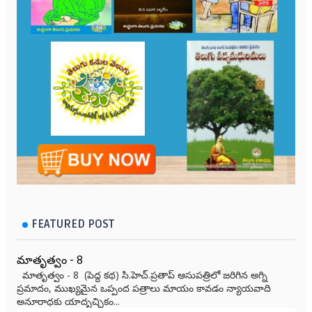
FEATURED POST
మాతృత్వం - 8
మాతృత్వం - 8 (పెద్ద కథ) సి.హెచ్.ప్రతాప్ ఆసుపత్రిలో జరిగిన అగ్ని
ప్రమాదం, ముఖ్యమైన ఒప్పంద పత్రాలు మాయం కావడం న్యాయవాది
అనూరాధకు యాదృచ్ఛికం...