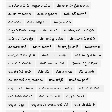
మంత్రవాది వి.వి.సత్యనారాయణ
మంత్రాల పూర్ణచంద్రరావు
మంథా భానుమతి
మణి వడ్లమాని
మణీందర్ కుమార్
మధురిమ
మను చరిత్రము
మన్నెం శారద
మల్లాది వేంకట సత్యనారాయణ మూర్తి
మహాన్యాసము - పధ్ధతి
మహీధర శేషారత్నం
మా బాపట్ల కధలు
మాడపాటి సీతాదేవి
మాయాబజార్
మాలా కుమార్
మీనాక్షి శ్రీనివాస్
ముఖాముఖి
మొక్కపాటి పద్మావతి
మొక్కరాల కామేశ్వరి
యనమండ్ర శ్రీనివాస్
యలమర్తి చంద్రకళ
యామిజాల జగదీశ్
రఘోత్తం రెడ్డి పిన్నింటి
రమణించిన బాపు
రమాదేవి
రమేష్ బాబు
రవి కుమార్
రవి భూషణ్ శర్మ కొండూరు
రాజ కార్తీక్
రాజకీయ క్రికెట్
రాధికా రామానుజం
రామ రాజ్యం కావాలయ్యా
రామమోహనీయం
రావి కిరణ్ కుమార్
రుద్ర దండం – 8
రుద్రదండం -9
రెక్కల గుఱ్ఱం
రెక్కలగుర్రం రాకుమారిడి కధ
రెడ్లం చంద్రమౌళి