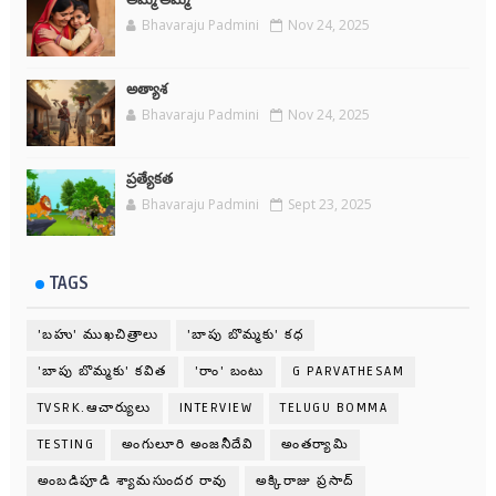
అమ్మ అమ్మే
Bhavaraju Padmini
Nov 24, 2025
అత్యాశ
Bhavaraju Padmini
Nov 24, 2025
ప్రత్యేకత
Bhavaraju Padmini
Sept 23, 2025
TAGS
'బహు' ముఖచిత్రాలు
'బాపు బొమ్మకు' కధ
'బాపు బొమ్మకు' కవిత
'రాం' బంటు
G PARVATHESAM
TVSRK.ఆచార్యులు
INTERVIEW
TELUGU BOMMA
TESTING
అంగులూరి అంజనీదేవి
అంతర్యామి
అంబడిపూడి శ్యామసుందర రావు
అక్కిరాజు ప్రసాద్