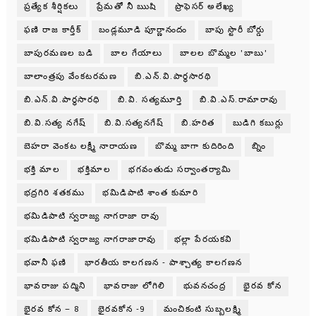
ప్రత్యేక శీర్షికలు
ప్రేమతో నీ ఋషి
ప్రొఫెసర్ అలేఖ్య
ఫణి రాజ కార్తీక్
బండ్లమూడి పూర్ణానందం
బాపు స్టొరీ బోర్డు
బాపురమణల బడి
బాల గేయాలు
బాలల బొమ్మల 'బాబు'
బాలాంత్రపు వేంకటరమణ
బి.ఎన్.వి.పార్థసారథి
బి.ఎన్.వి.పార్ధసారధి
బి.వి. సత్యమూర్తి
బి.వి.ఎస్.రామారావు
బి.వి.సత్య నగేష్
బి.వి.సత్యనగేష్
బి.హరిత
బుడిగి కబుర్లు
బెహరా వెంకట లక్ష్మీ నారాయణ
బొమ్మ బాగా కుదిరింది
బ్నిం
భక్తి మాల
భక్తిమాల
భగవంతుడు సర్వాంతర్యామి
భద్రగిరి శతకము
భమిడిపాటి శాంత కుమారి
భమిడిపాటి స్వరాజ్య నాగరాజా రావు
భమిడిపాటి స్వరాజ్య నాగరాజారావు
భల్లా పేరయకవి
భవానీ ఫణి
భారతీయ కాలగణన - పాశ్చాత్య కాలగణన
భావరాజు పద్మిని
భావరాజు లోగిలి
భువనచంద్ర
భైరవ కోన
భైరవ కోన – 8
భైరవకోన -9
మంచికంటి సుబ్బలక్ష్మి