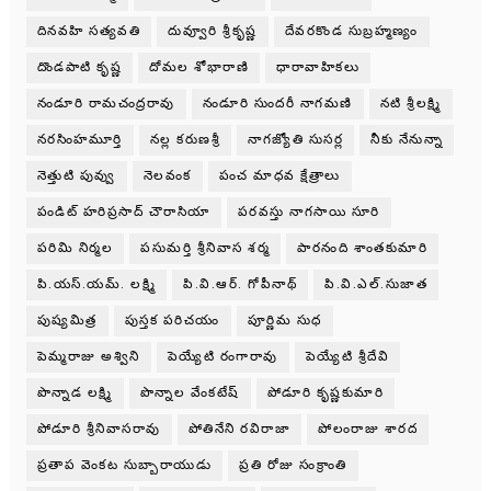
దినవహి సత్యవతి
దువ్వూరి శ్రీకృష్ణ
దేవరకొండ సుబ్రహ్మణ్యం
దొండపాటి కృష్ణ
దోమల శోభారాణి
ధారావాహికలు
నండూరి రామచంద్రరావు
నండూరి సుందరీ నాగమణి
నటి శ్రీలక్ష్మి
నరసింహమూర్తి
నల్ల కరుణశ్రీ
నాగజ్యోతి సుసర్ల
నీకు నేనున్నా
నెత్తుటి పువ్వు
నెలవంక
పంచ మాధవ క్షేత్రాలు
పండిట్ హరిప్రసాద్ చౌరాసియా
పరవస్తు నాగసాయి సూరి
పరిమి నిర్మల
పసుమర్తి శ్రీనివాస శర్మ
పారనంది శాంతకుమారి
పి.యస్.యమ్. లక్ష్మి
పి.వి.ఆర్. గోపీనాథ్
పి.వి.ఎల్.సుజాత
పుష్యమిత్ర
పుస్తక పరిచయం
పూర్ణిమ సుధ
పెమ్మరాజు అశ్విని
పెయ్యేటి రంగారావు
పెయ్యేటి శ్రీదేవి
పొన్నాడ లక్ష్మి
పొన్నాల వేంకటేష్
పోడూరి కృష్ణకుమారి
పోడూరి శ్రీనివాసరావు
పోతినేని రవిరాజా
పోలంరాజు శారద
ప్రతాప వెంకట సుబ్బారాయుడు
ప్రతి రోజు సంక్రాంతి