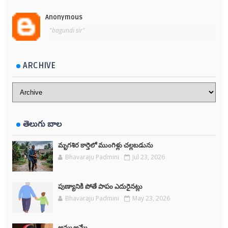
Anonymous
"bagundi sir"
ARCHIVE
తెలుగు బాల
మృగశిర కార్తెలో ముంగిళ్లు చల్లబడును
Bhavaraju Padmini
Jul 23, 2026
పుణ్యానికి పోతే పాపం ఎదురైనట్లు
Bhavaraju Padmini
May 23, 2026