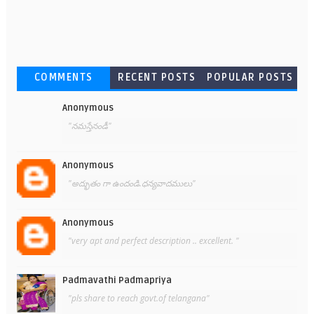
COMMENTS
RECENT POSTS
POPULAR POSTS
Anonymous
"నమస్తేనండీ"
Anonymous
"అద్భుతం గా ఉందండి.ధన్యవాదములు"
Anonymous
"very apt and perfect description .. excellent. "
Padmavathi Padmapriya
"pls share to reach govt.of telangana"