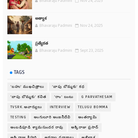
Bhavaraju Padmini
Nov 24, 2025
అత్యాశ
Bhavaraju Padmini
Nov 24, 2025
ప్రత్యేకత
Bhavaraju Padmini
Sept 23, 2025
TAGS
'బహు' ముఖచిత్రాలు
'బాపు బొమ్మకు' కధ
'బాపు బొమ్మకు' కవిత
'రాం' బంటు
G PARVATHESAM
TVSRK.ఆచార్యులు
INTERVIEW
TELUGU BOMMA
TESTING
అంగులూరి అంజనీదేవి
అంతర్యామి
అంబడిపూడి శ్యామసుందర రావు
అక్కిరాజు ప్రసాద్
అక్కిరాజు శ్రీహరి
అక్షరాల గవాక్షాలు
అఖిలాశ