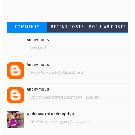
COMMENTS
RECENT POSTS
POPULAR POSTS
Anonymous
"నమస్తేనండీ"
Anonymous
"అద్భుతం గా ఉందండి.ధన్యవాదములు"
Anonymous
"very apt and perfect description .. excellent. "
Padmavathi Padmapriya
"pls share to reach govt.of telangana"