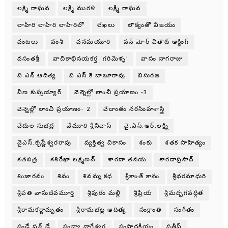
లక్ష్మి రాఘవ
లక్ష్మీ మురళి
లక్ష్మీ రాఘవ
లాహిరి లాహిరి లాహిరిలో
లేఖలు
లౌక్యంతో విజయం
వంటలు
వంశీ
వనమయూరి
వన్ మోర్ వితౌట్ ఆక్టింగ్
వసంతశ్రీ
వాచికాభినయకర్త ‘గరిమెళ్ళ’
వాసం నాగరాజు
వి.ఎన్.ఆదిత్య
వి.ఎస్.కె.బాబూరావు
విసురజ
వీణ కుప్పయ్యార్
వెన్నెల్లో లాంచీ ప్రయాణం -3
వెన్నెల్లో లాంచీ ప్రయాణం- 2
వేదాంతం నరసింహశాస్త్రి
వేదుల సుభద్ర
వేమూరి శ్రీనివాస్
వై.ఎస్.ఆర్.లక్ష్మి
వైఎస్.కృష్ణేశ్వరరావు
వ్యక్తిత్వ వికాసం
శంకు
శతక సాహిత్యం
శతపత్ర
శశిరేఖా లక్ష్మణన్
శారదా తనయ
శారదాప్రసాద్
శింజారవం
శివం
శివమ్మ కధ
శ్రీకాంత్ కానం
శ్రీథరమాధురి
శ్రీపతి వాసుదేవమూర్తి
శ్రీపురం మల్లి
శ్రీప్రియ
శ్రీమద్భగవద్గీత
శ్రీరామకర్ణామృతం
శ్రీరామభట్ల ఆదిత్య
సంక్రాంతి
సంగీతం
సండే ఫన్ డే
సంధ్యా నాగేశ్వర
సంపాదకీయం
సతీష్