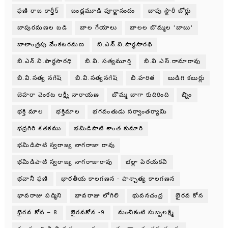
ఫణి రాజ కార్తీక్
బండ్లమూడి పూర్ణానందం
బాపు స్టొరీ బోర్డు
బాపురమణల బడి
బాల గేయాలు
బాలల బొమ్మల 'బాబు'
బాలాంత్రపు వేంకటరమణ
బి.ఎన్.వి.పార్థసారథి
బి.ఎన్.వి.పార్ధసారధి
బి.వి. సత్యమూర్తి
బి.వి.ఎస్.రామారావు
బి.వి.సత్య నగేష్
బి.వి.సత్యనగేష్
బి.హరిత
బుడిగి కబుర్లు
బెహరా వెంకట లక్ష్మీ నారాయణ
బొమ్మ బాగా కుదిరింది
బ్నిం
భక్తి మాల
భక్తిమాల
భగవంతుడు సర్వాంతర్యామి
భద్రగిరి శతకము
భమిడిపాటి శాంత కుమారి
భమిడిపాటి స్వరాజ్య నాగరాజా రావు
భమిడిపాటి స్వరాజ్య నాగరాజారావు
భల్లా పేరయకవి
భవానీ ఫణి
భారతీయ కాలగణన - పాశ్చాత్య కాలగణన
భావరాజు పద్మిని
భావరాజు లోగిలి
భువనచంద్ర
భైరవ కోన
భైరవ కోన – 8
భైరవకోన -9
మంచికంటి సుబ్బలక్ష్మి