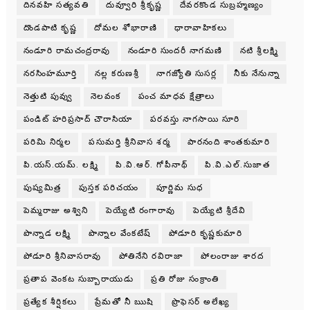
దినవహి సత్యవతి
దువ్వూరి శ్రీకృష్ణ
దేవరకొండ సుబ్రహ్మణ్యం
దొండపాటి కృష్ణ
దోమల శోభారాణి
ధారావాహికలు
నండూరి రామచంద్రరావు
నండూరి సుందరీ నాగమణి
నటి శ్రీలక్ష్మి
నరసింహమూర్తి
నల్ల కరుణశ్రీ
నాగజ్యోతి సుసర్ల
నీకు నేనున్నా
నెత్తుటి పువ్వు
నెలవంక
పంచ మాధవ క్షేత్రాలు
పండిట్ హరిప్రసాద్ చౌరాసియా
పరవస్తు నాగసాయి సూరి
పరిమి నిర్మల
పసుమర్తి శ్రీనివాస శర్మ
పారనంది శాంతకుమారి
పి.యస్.యమ్. లక్ష్మి
పి.వి.ఆర్. గోపీనాథ్
పి.వి.ఎల్.సుజాత
పుష్యమిత్ర
పుస్తక పరిచయం
పూర్ణిమ సుధ
పెమ్మరాజు అశ్విని
పెయ్యేటి రంగారావు
పెయ్యేటి శ్రీదేవి
పొన్నాడ లక్ష్మి
పొన్నాల వేంకటేష్
పోడూరి కృష్ణకుమారి
పోడూరి శ్రీనివాసరావు
పోతినేని రవిరాజా
పోలంరాజు శారద
ప్రతాప వెంకట సుబ్బారాయుడు
ప్రతి రోజు సంక్రాంతి
ప్రత్యేక శీర్షికలు
ప్రేమతో నీ ఋషి
ప్రొఫెసర్ అలేఖ్య