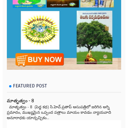
FEATURED POST
మాతృత్వం - 8
మాతృత్వం - 8 (పెద్ద కథ) సి.హెచ్.ప్రతాప్ ఆసుపత్రిలో జరిగిన అగ్ని
ప్రమాదం, ముఖ్యమైన ఒప్పంద పత్రాలు మాయం కావడం న్యాయవాది
అనూరాధకు యాదృచ్ఛికం...