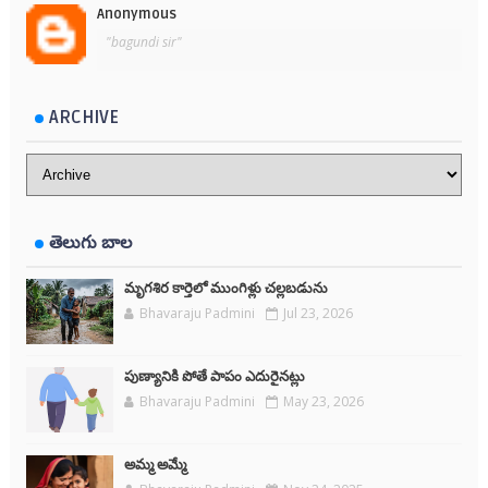
Anonymous
"bagundi sir"
ARCHIVE
తెలుగు బాల
మృగశిర కార్తెలో ముంగిళ్లు చల్లబడును
Bhavaraju Padmini
Jul 23, 2026
పుణ్యానికి పోతే పాపం ఎదురైనట్లు
Bhavaraju Padmini
May 23, 2026
అమ్మ అమ్మే