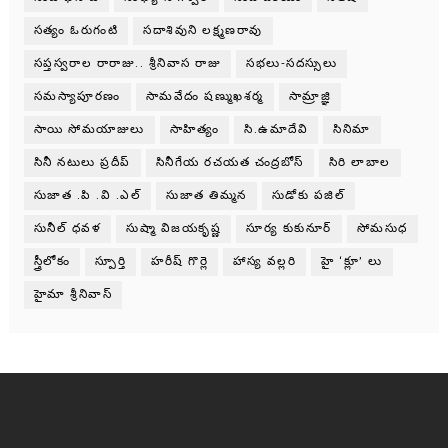
సత్యం ఓరుగంటి
సదాశివుని లక్ష్మణరావు
సప్తస్వరాల రారాజు.. శ్రీనివాస రాజు
సభలు-సదస్సులు
సమస్యాపూరణం
సామవేదం షణ్ముఖశర్మ
సామ్రాజ్ఞి
సాయి సోమయాజులు
సాహిత్యం
సి.ఉమాదేవి
సినిమా
సినీ నటులు ప్రదీప్
సినీగేయ రచయత చంద్రబోస్
సిరి లాబాల
సుజాత .పి .వి .ఎల్
సుజాత తిమ్మన
సుడోకు పజిల్
సునీల్ ధవళ
సుష్మా విజయకృష్ణ
సూర్య కుకునూర్
సోమసుధ
స్త్రీలోకం
స్పూర్తి
హరీష్ గొర్లె
హాస్య వల్లరి
హై ‘క్లూ’ లు
హైమా శ్రీనివాస్