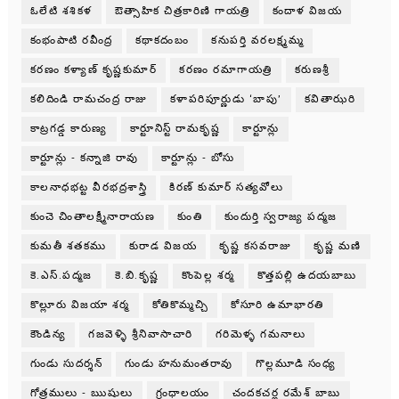
ఓలేటి శశికళ
ఔత్సాహిక చిత్రకారిణి గాయత్రి
కందాళ విజయ
కంభంపాటి రవీంద్ర
కథాకదంబం
కనుపర్తి వరలక్ష్మమ్మ
కరణం కళ్యాణ్ కృష్ణకుమార్
కరణం రమాగాయత్రి
కరుణశ్రీ
కలిదిండి రామచంద్ర రాజు
కళాపరిపూర్ణుడు ‘బాపు’
కవితాఝరి
కాట్రగడ్డ కారుణ్య
కార్టూనిస్ట్ రామకృష్ణ
కార్టూన్లు
కార్టూన్లు - కన్నాజి రావు
కార్టూన్లు - బోసు
కాలనాధభట్ట వీరభద్రశాస్త్రి
కిరణ్ కుమార్ సత్యవోలు
కుంచె చింతాలక్ష్మీనారాయణ
కుంతి
కుందుర్తి స్వరాజ్య పద్మజ
కుమతీ శతకము
కురాడ విజయ
కృష్ణ కసవరాజు
కృష్ణ మణి
కె.ఎస్.పద్మజ
కె.బి.కృష్ణ
కొంపెల్ల శర్మ
కొత్తపల్లి ఉదయబాబు
కొల్లూరు విజయా శర్మ
కోతికొమ్మచ్చి
కోసూరి ఉమాభారతి
కౌండిన్య
గజవెళ్ళి శ్రీనివాసాచారి
గరిమెళ్ళ గమనాలు
గుండు సుదర్శన్
గుండు హనుమంతరావు
గొల్లమూడి సంధ్య
గోత్రములు - ఋషులు
గ్రంధాలయం
చందకచర్ల రమేశ్ బాబు