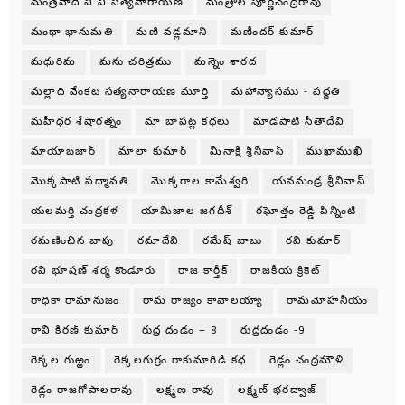
మంత్రవాది వి.వి.సత్యనారాయణ
మంత్రాల పూర్ణచంద్రరావు
మంథా భానుమతి
మణి వడ్లమాని
మణీందర్ కుమార్
మధురిమ
మను చరిత్రము
మన్నెం శారద
మల్లాది వేంకట సత్యనారాయణ మూర్తి
మహాన్యాసము - పధ్ధతి
మహీధర శేషారత్నం
మా బాపట్ల కధలు
మాడపాటి సీతాదేవి
మాయాబజార్
మాలా కుమార్
మీనాక్షి శ్రీనివాస్
ముఖాముఖి
మొక్కపాటి పద్మావతి
మొక్కరాల కామేశ్వరి
యనమండ్ర శ్రీనివాస్
యలమర్తి చంద్రకళ
యామిజాల జగదీశ్
రఘోత్తం రెడ్డి పిన్నింటి
రమణించిన బాపు
రమాదేవి
రమేష్ బాబు
రవి కుమార్
రవి భూషణ్ శర్మ కొండూరు
రాజ కార్తీక్
రాజకీయ క్రికెట్
రాధికా రామానుజం
రామ రాజ్యం కావాలయ్యా
రామమోహనీయం
రావి కిరణ్ కుమార్
రుద్ర దండం – 8
రుద్రదండం -9
రెక్కల గుఱ్ఱం
రెక్కలగుర్రం రాకుమారిడి కధ
రెడ్లం చంద్రమౌళి
రెడ్లం రాజగోపాలరావు
లక్ష్మణ రావు
లక్ష్మణ్ భరద్వాజ్