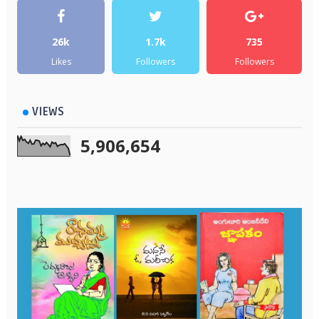
26k
1.7k
735
Likes
Followers
Followers
VIEWS
5,906,654