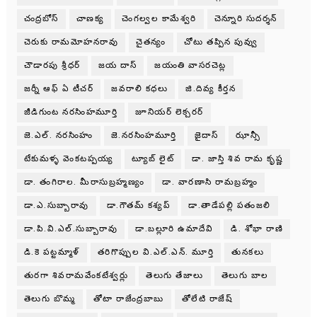
చంద్రబోస్
చాణక్య
చెంగల్వల కామేశ్వరి
చెన్నూరి సుదర్శన్
చెరుకు రామమోహనరావు
చైతన్యం
చోటు తప్పిన పువ్వు
చౌడారపు శ్రీధర్
జయ దాస్
జయంతి వాసరచెట్ల
జర్నీ ఆఫ్ ఏ టీచర్
జవరాలి కధలు
జి.దివ్య కీర్తన
జీడిగుంట నరసింహమూర్తి
జూనియర్ లెక్చరర్
జె.ఎల్. నరసింహం
జె.నరసింహమూర్తి
జైదాస్
ఝాన్సీ
టేకుమళ్ళ వెంకటప్పయ్య
ట్యూబ్ లైట్
డా. జాస్తి శివ రామ కృష్ణ
డా. తంగిరాల. మీరాసుబ్రహ్మణ్యం
డా. వారణాసి రామబ్రహ్మం
డా.ఎ.సుబ్బారావు
డా.గౌతమ్ కశ్యప్
డా.తాడేపల్లి పతంజలి
డా.పి.వి.ఎల్.సుబ్బారావు
డా.బల్లూరి ఉమాదేవి
డి. శోభా రాణి
డి.కె పట్టమ్మాళ్
తరిగొప్పుల వి.ఎల్.ఎన్. మూర్తి
తునకలు
తురగా శివరామవేంకటేశ్వర్లు
తెలుగు తేజాలు
తెలుగు బాల
తెలుగు బొమ్మ
తోటా రాజేంద్రబాబు
తోలేటి రాజేష్