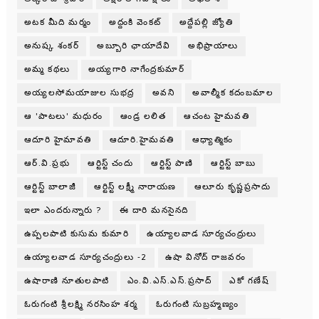
అటక మీది మర్మం
అద్దంకి వెంకట్
అద్దేపల్లి జ్యోతి
అనుష్క శంకర్
అబ్బూరి ఛాయాదేవి
అభిప్రాయాలు
అమ్మ కథలు
అయ్యగారి నాగేంద్రకుమార్
అయ్యలసోమయాజుల సుభద్ర
అవని
అవాల్మీక కదంబమాల
ఆ 'పాటలు' మధురం
ఆండ్ర లలిత
ఆచంట హైమవతి
ఆదూరి హైమావతి
ఆదూరి.హైమవతి
ఆధ్యాత్మికం
ఆర్.వి.ప్రభు
ఆర్టిస్ట్ చందు
ఆర్టిస్ట్ పాణి
ఆర్టిస్ట్ బాబు
ఆర్టిస్ట్ బాలాజీ
ఆర్టిస్ట్ లక్ష్మీ నారాయణ
ఆలూరు కృష్ణప్రసాదు
ఇలా ఎందరున్నారు ?
ఈ దారి మనసైనది
ఉప్పలపాటి కుసుమ కుమారి
ఉయ్యాలవాడ సూర్యచంద్రులు
ఉయ్యాలవాడ సూర్యచంద్రులు -2
ఉషా వినోద్ రాజవరం
ఉషారాణి నూతులపాటి
ఎం.వి.ఎస్.ఎస్.ప్రసాద్
ఎకో గణేష్
ఓరుగంటి శ్రీలక్ష్మి నరసింహ శర్మ
ఓరుగంటి సుబ్రహ్మణ్యం