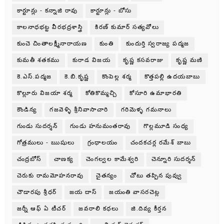
కార్టూన్లు - కన్నాజి రావు
కార్టూన్లు - బోసు
కాలనాధభట్ట వీరభద్రశాస్త్రి
కిరణ్ కుమార్ సత్యవోలు
కుంచె చింతాలక్ష్మీనారాయణ
కుంతి
కుందుర్తి స్వరాజ్య పద్మజ
కుమతీ శతకము
కురాడ విజయ
కృష్ణ కసవరాజు
కృష్ణ మణి
కె.ఎస్.పద్మజ
కె.బి.కృష్ణ
కొంపెల్ల శర్మ
కొత్తపల్లి ఉదయబాబు
కొల్లూరు విజయా శర్మ
కోతికొమ్మచ్చి
కోసూరి ఉమాభారతి
కౌండిన్య
గజవెళ్ళి శ్రీనివాసాచారి
గరిమెళ్ళ గమనాలు
గుండు సుదర్శన్
గుండు హనుమంతరావు
గొల్లమూడి సంధ్య
గోత్రములు - ఋషులు
గ్రంధాలయం
చందకచర్ల రమేశ్ బాబు
చంద్రబోస్
చాణక్య
చెంగల్వల కామేశ్వరి
చెన్నూరి సుదర్శన్
చెరుకు రామమోహనరావు
చైతన్యం
చోటు తప్పిన పువ్వు
చౌడారపు శ్రీధర్
జయ దాస్
జయంతి వాసరచెట్ల
జర్నీ ఆఫ్ ఏ టీచర్
జవరాలి కధలు
జి.దివ్య కీర్తన