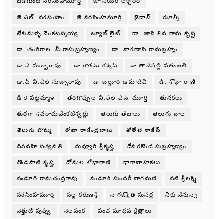
జీడిగుంట నరసింహమూర్తి
జూనియర్ లెక్చరర్
జె.ఎల్. నరసింహం
జె.నరసింహమూర్తి
జైదాస్
ఝాన్సీ
టేకుమళ్ళ వెంకటప్పయ్య
ట్యూబ్ లైట్
డా. జాస్తి శివ రామ కృష్ణ
డా. తంగిరాల. మీరాసుబ్రహ్మణ్యం
డా. వారణాసి రామబ్రహ్మం
డా.ఎ.సుబ్బారావు
డా.గౌతమ్ కశ్యప్
డా.తాడేపల్లి పతంజలి
డా.పి.వి.ఎల్.సుబ్బారావు
డా.బల్లూరి ఉమాదేవి
డి. శోభా రాణి
డి.కె పట్టమ్మాళ్
తరిగొప్పుల వి.ఎల్.ఎన్. మూర్తి
తునకలు
తురగా శివరామవేంకటేశ్వర్లు
తెలుగు తేజాలు
తెలుగు బాల
తెలుగు బొమ్మ
తోటా రాజేంద్రబాబు
తోలేటి రాజేష్
దినవహి సత్యవతి
దువ్వూరి శ్రీకృష్ణ
దేవరకొండ సుబ్రహ్మణ్యం
దొండపాటి కృష్ణ
దోమల శోభారాణి
ధారావాహికలు
నండూరి రామచంద్రరావు
నండూరి సుందరీ నాగమణి
నటి శ్రీలక్ష్మి
నరసింహమూర్తి
నల్ల కరుణశ్రీ
నాగజ్యోతి సుసర్ల
నీకు నేనున్నా
నెత్తుటి పువ్వు
నెలవంక
పంచ మాధవ క్షేత్రాలు