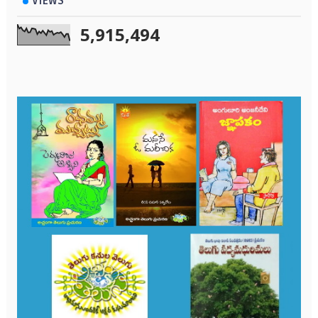
VIEWS
5,915,494