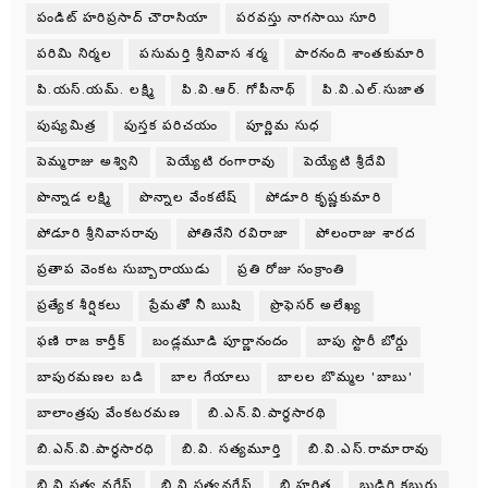
పండిట్ హరిప్రసాద్ చౌరాసియా
పరవస్తు నాగసాయి సూరి
పరిమి నిర్మల
పసుమర్తి శ్రీనివాస శర్మ
పారనంది శాంతకుమారి
పి.యస్.యమ్. లక్ష్మి
పి.వి.ఆర్. గోపీనాథ్
పి.వి.ఎల్.సుజాత
పుష్యమిత్ర
పుస్తక పరిచయం
పూర్ణిమ సుధ
పెమ్మరాజు అశ్విని
పెయ్యేటి రంగారావు
పెయ్యేటి శ్రీదేవి
పొన్నాడ లక్ష్మి
పొన్నాల వేంకటేష్
పోడూరి కృష్ణకుమారి
పోడూరి శ్రీనివాసరావు
పోతినేని రవిరాజా
పోలంరాజు శారద
ప్రతాప వెంకట సుబ్బారాయుడు
ప్రతి రోజు సంక్రాంతి
ప్రత్యేక శీర్షికలు
ప్రేమతో నీ ఋషి
ప్రొఫెసర్ అలేఖ్య
ఫణి రాజ కార్తీక్
బండ్లమూడి పూర్ణానందం
బాపు స్టొరీ బోర్డు
బాపురమణల బడి
బాల గేయాలు
బాలల బొమ్మల 'బాబు'
బాలాంత్రపు వేంకటరమణ
బి.ఎన్.వి.పార్థసారథి
బి.ఎన్.వి.పార్ధసారధి
బి.వి. సత్యమూర్తి
బి.వి.ఎస్.రామారావు
బి.వి.సత్య నగేష్
బి.వి.సత్యనగేష్
బి.హరిత
బుడిగి కబుర్లు