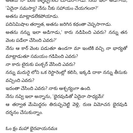
'ఏదైనా సమస్యా? నేను నీకు సహాయం చేయగలనా?'
అతను మాట్లాడలేకపోయాడు.
పదినిమిషాల తర్వాత, అతను జరిగిన కథంతా చెప్పసాగాడు.
అతను నన్ను ఇలా అడిగాడు,' కారు నడిపింది ఎవరు? నన్ను తన
వెంట పడేలా చేసింది ఎవరు?'
నేను ఆ కార్ వెంట పడుతూ ఉండగా మా ఇంటికి వచ్చి నా భార్యతో
మాట్లాడుతూ సమయం గడిపింది ఎవరు?
నా కారు టైరుకు పంక్చర్ వేసింది ఎవరు?
నన్ను మదురై లోని ఒక రెస్టారెంట్లో కలిసి, ఇక్కడి దాకా నన్ను తీసుకు
వచ్చింది ఎవరు?
ఇదంతా చేసింది ఎవరు? నాకు ఆశ్చర్యంగా ఉంది.
నేను నవ్వి ఇలా అన్నాను, 'భైరవుడితో ఏదైనా సాధ్యమే!'
ఆ తర్వాత మేమిద్దరం తిరుప్పచెట్టి వెళ్లి, రుణ విమోచన భైరవుడి
దర్శనం చేసుకున్నాం.
ఓం క్షం మహా భైరవాయనమః