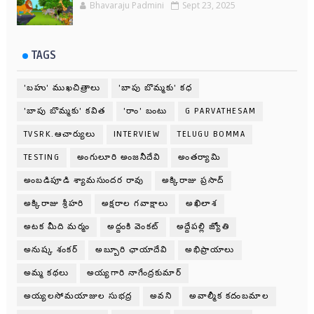
Bhavaraju Padmini
Sept 23, 2025
TAGS
'బహు' ముఖచిత్రాలు
'బాపు బొమ్మకు' కధ
'బాపు బొమ్మకు' కవిత
'రాం' బంటు
G PARVATHESAM
TVSRK.ఆచార్యులు
INTERVIEW
TELUGU BOMMA
TESTING
అంగులూరి అంజనీదేవి
అంతర్యామి
అంబడిపూడి శ్యామసుందర రావు
అక్కిరాజు ప్రసాద్
అక్కిరాజు శ్రీహరి
అక్షరాల గవాక్షాలు
అఖిలాశ
అటక మీది మర్మం
అద్దంకి వెంకట్
అద్దేపల్లి జ్యోతి
అనుష్క శంకర్
అబ్బూరి ఛాయాదేవి
అభిప్రాయాలు
అమ్మ కథలు
అయ్యగారి నాగేంద్రకుమార్
అయ్యలసోమయాజుల సుభద్ర
అవని
అవాల్మీక కదంబమాల