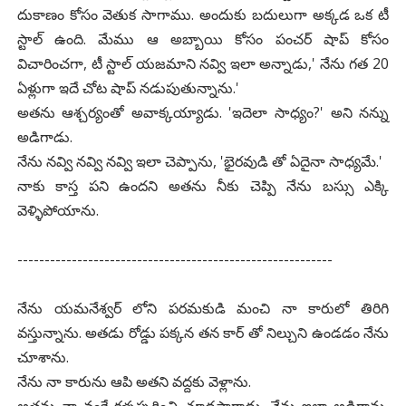
దుకాణం కోసం వెతుక సాగాము. అందుకు బదులుగా అక్కడ ఒక టీ
స్టాల్ ఉంది. మేము ఆ అబ్బాయి కోసం పంచర్ షాప్ కోసం
విచారించగా, టీ స్టాల్ యజమాని నవ్వి ఇలా అన్నాడు,' నేను గత 20
ఏళ్లుగా ఇదే చోట షాప్ నడుపుతున్నాను.'
అతను ఆశ్చర్యంతో అవాక్కయ్యాడు. 'ఇదెలా సాధ్యం?' అని నన్ను
అడిగాడు.
నేను నవ్వి నవ్వి నవ్వి ఇలా చెప్పాను, 'భైరవుడి తో ఏదైనా సాధ్యమే.'
నాకు కాస్త పని ఉందని అతను నీకు చెప్పి నేను బస్సు ఎక్కి
వెళ్ళిపోయాను.
------------------------------
----------------------------
నేను యమనేశ్వర్ లోని పరమకుడి మంచి నా కారులో తిరిగి
వస్తున్నాను. అతడు రోడ్డు పక్కన తన కార్ తో నిల్చుని ఉండడం నేను
చూశాను.
నేను నా కారును ఆపి అతని వద్దకు వెళ్లాను.
అతను నా వంకే కళ్ళప్పగించి చూడసాగాడు. నేను ఇలా అడిగాను,