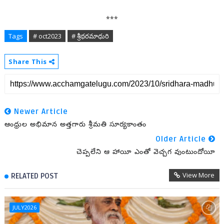
***
Tags
# oct2023
# శ్రీథరమాధురి
Share This
Newer Article
ఆంధ్రుల అభిమాన అత్తగారు శ్రీమతి సూర్యకాంతం
Older Article
చెప్పలేని ఆ హాయీ ఎంతో వెచ్చగ వుంటుందోయీ
View More
RELATED POST
JULY2026