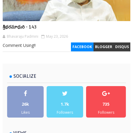
శ్రీథరమాధురి - 143
Bhavaraju Padmini
May 23, 2026
Comment Using!!
FACEBOOK
BLOGGER
DISQUS
SOCIALIZE
26k
1.7k
735
Likes
Followers
Followers