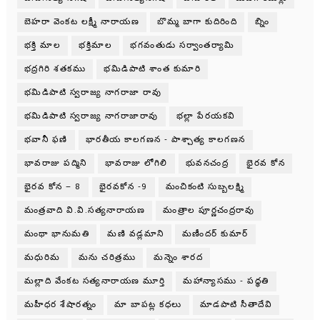
బెహరా వెంకట లక్ష్మీ నారాయణ
బొమ్మ బాగా కుదిరింది
బ్నిం
భక్తి మాల
భక్తిమాల
భగవంతుడు సర్వాంతర్యామి
భద్రగిరి శతకము
భమిడిపాటి శాంత కుమారి
భమిడిపాటి స్వరాజ్య నాగరాజా రావు
భమిడిపాటి స్వరాజ్య నాగరాజారావు
భల్లా పేరయకవి
భవానీ ఫణి
భారతీయ కాలగణన - పాశ్చాత్య కాలగణన
భావరాజు పద్మిని
భావరాజు లోగిలి
భువనచంద్ర
భైరవ కోన
భైరవ కోన – 8
భైరవకోన -9
మంచికంటి సుబ్బలక్ష్మి
మంత్రవాది వి.వి.సత్యనారాయణ
మంత్రాల పూర్ణచంద్రరావు
మంథా భానుమతి
మణి వడ్లమాని
మణీందర్ కుమార్
మధురిమ
మను చరిత్రము
మన్నెం శారద
మల్లాది వేంకట సత్యనారాయణ మూర్తి
మహాన్యాసము - పధ్ధతి
మహీధర శేషారత్నం
మా బాపట్ల కధలు
మాడపాటి సీతాదేవి