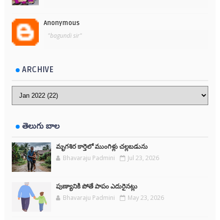
Anonymous
"bagundi sir"
ARCHIVE
తెలుగు బాల
మృగశిర కార్తెలో ముంగిళ్లు చల్లబడును
Bhavaraju Padmini
Jul 23, 2026
పుణ్యానికి పోతే పాపం ఎదురైనట్లు
Bhavaraju Padmini
May 23, 2026