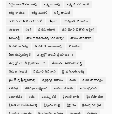
రెడ్లం రాజగోపాలరావు
లక్ష్మణ రావు
లక్ష్మణ్ భరద్వాజ్
లక్ష్మి రాఘవ
లక్ష్మీ మురళి
లక్ష్మీ రాఘవ
లాహిరి లాహిరి లాహిరిలో
లేఖలు
లౌక్యంతో విజయం
వంటలు
వంశీ
వనమయూరి
వన్ మోర్ వితౌట్ ఆక్టింగ్
వసంతశ్రీ
వాచికాభినయకర్త ‘గరిమెళ్ళ’
వాసం నాగరాజు
వి.ఎన్.ఆదిత్య
వి.ఎస్.కె.బాబూరావు
విసురజ
వీణ కుప్పయ్యార్
వెన్నెల్లో లాంచీ ప్రయాణం -3
వెన్నెల్లో లాంచీ ప్రయాణం- 2
వేదాంతం నరసింహశాస్త్రి
వేదుల సుభద్ర
వేమూరి శ్రీనివాస్
వై.ఎస్.ఆర్.లక్ష్మి
వైఎస్.కృష్ణేశ్వరరావు
వ్యక్తిత్వ వికాసం
శంకు
శతక సాహిత్యం
శతపత్ర
శశిరేఖా లక్ష్మణన్
శారదా తనయ
శారదాప్రసాద్
శింజారవం
శివం
శివమ్మ కధ
శ్రీకాంత్ కానం
శ్రీథరమాధురి
శ్రీపతి వాసుదేవమూర్తి
శ్రీపురం మల్లి
శ్రీప్రియ
శ్రీమద్భగవద్గీత
శ్రీరామకర్ణామృతం
శ్రీరామభట్ల ఆదిత్య
సంక్రాంతి
సంగీతం