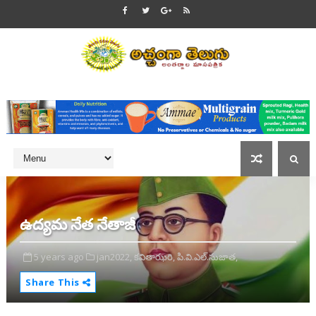
ఉద్యమ నేత నేతాజీ
5 years ago
jan2022,
కవితాఝరి,
పి.వి.ఎల్.సుజాత,
Share This