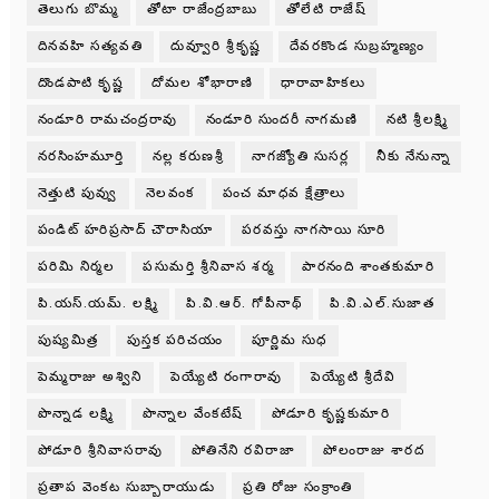
తెలుగు బొమ్మ
తోటా రాజేంద్రబాబు
తోలేటి రాజేష్
దినవహి సత్యవతి
దువ్వూరి శ్రీకృష్ణ
దేవరకొండ సుబ్రహ్మణ్యం
దొండపాటి కృష్ణ
దోమల శోభారాణి
ధారావాహికలు
నండూరి రామచంద్రరావు
నండూరి సుందరీ నాగమణి
నటి శ్రీలక్ష్మి
నరసింహమూర్తి
నల్ల కరుణశ్రీ
నాగజ్యోతి సుసర్ల
నీకు నేనున్నా
నెత్తుటి పువ్వు
నెలవంక
పంచ మాధవ క్షేత్రాలు
పండిట్ హరిప్రసాద్ చౌరాసియా
పరవస్తు నాగసాయి సూరి
పరిమి నిర్మల
పసుమర్తి శ్రీనివాస శర్మ
పారనంది శాంతకుమారి
పి.యస్.యమ్. లక్ష్మి
పి.వి.ఆర్. గోపీనాథ్
పి.వి.ఎల్.సుజాత
పుష్యమిత్ర
పుస్తక పరిచయం
పూర్ణిమ సుధ
పెమ్మరాజు అశ్విని
పెయ్యేటి రంగారావు
పెయ్యేటి శ్రీదేవి
పొన్నాడ లక్ష్మి
పొన్నాల వేంకటేష్
పోడూరి కృష్ణకుమారి
పోడూరి శ్రీనివాసరావు
పోతినేని రవిరాజా
పోలంరాజు శారద
ప్రతాప వెంకట సుబ్బారాయుడు
ప్రతి రోజు సంక్రాంతి