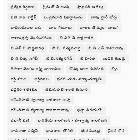
ప్రత్యేక శీర్షికలు
ప్రేమతో నీ ఋషి
ప్రొఫెసర్ అలేఖ్య
ఫణి రాజ కార్తీక్
బండ్లమూడి పూర్ణానందం
బాపు స్టొరీ బోర్డు
బాపురమణల బడి
బాల గేయాలు
బాలల బొమ్మల 'బాబు'
బాలాంత్రపు వేంకటరమణ
బి.ఎన్.వి.పార్థసారథి
బి.ఎన్.వి.పార్ధసారధి
బి.వి. సత్యమూర్తి
బి.వి.ఎస్.రామారావు
బి.వి.సత్య నగేష్
బి.వి.సత్యనగేష్
బి.హరిత
బుడిగి కబుర్లు
బెహరా వెంకట లక్ష్మీ నారాయణ
బొమ్మ బాగా కుదిరింది
బ్నిం
భక్తి మాల
భక్తిమాల
భగవంతుడు సర్వాంతర్యామి
భద్రగిరి శతకము
భమిడిపాటి శాంత కుమారి
భమిడిపాటి స్వరాజ్య నాగరాజా రావు
భమిడిపాటి స్వరాజ్య నాగరాజారావు
భల్లా పేరయకవి
భవానీ ఫణి
భారతీయ కాలగణన - పాశ్చాత్య కాలగణన
భావరాజు పద్మిని
భావరాజు లోగిలి
భువనచంద్ర
భైరవ కోన