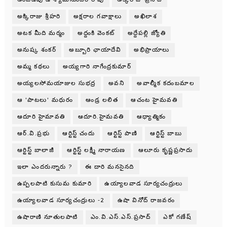
అక్కిరాజు శ్రీహరి
అక్షరాల గవాక్షాలు
అఖిలాశ
అటక మీది మర్మం
అద్దంకి వెంకట్
అద్దేపల్లి జ్యోతి
అనుష్క శంకర్
అబ్బూరి ఛాయాదేవి
అభిప్రాయాలు
అమ్మ కథలు
అయ్యగారి నాగేంద్రకుమార్
అయ్యలసోమయాజుల సుభద్ర
అవని
అవాల్మీక కదంబమాల
ఆ 'పాటలు' మధురం
ఆండ్ర లలిత
ఆచంట హైమవతి
ఆదూరి హైమావతి
ఆదూరి.హైమవతి
ఆధ్యాత్మికం
ఆర్.వి.ప్రభు
ఆర్టిస్ట్ చందు
ఆర్టిస్ట్ పాణి
ఆర్టిస్ట్ బాబు
ఆర్టిస్ట్ బాలాజీ
ఆర్టిస్ట్ లక్ష్మీ నారాయణ
ఆలూరు కృష్ణప్రసాదు
ఇలా ఎందరున్నారు ?
ఈ దారి మనసైనది
ఉప్పలపాటి కుసుమ కుమారి
ఉయ్యాలవాడ సూర్యచంద్రులు
ఉయ్యాలవాడ సూర్యచంద్రులు -2
ఉషా వినోద్ రాజవరం
ఉషారాణి నూతులపాటి
ఎం.వి.ఎస్.ఎస్.ప్రసాద్
ఎకో గణేష్