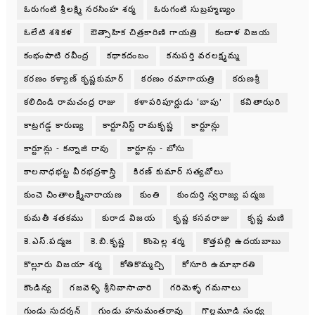
ఓరుగంటి శ్రీలక్ష్మి నరసింహ శర్మ
ఓరుగంటి సుబ్రహ్మణ్యం
ఓలేటి శశికళ
ఔత్సాహిక చిత్రకారిణి గాయత్రి
కందాళ విజయ
కంభంపాటి రవీంద్ర
కథాకదంబం
కనుపర్తి వరలక్ష్మమ్మ
కరణం కళ్యాణ్ కృష్ణకుమార్
కరణం రమాగాయత్రి
కరుణశ్రీ
కలిదిండి రామచంద్ర రాజు
కళాపరిపూర్ణుడు ‘బాపు’
కవితాఝరి
కాట్రగడ్డ కారుణ్య
కార్టూనిస్ట్ రామకృష్ణ
కార్టూన్లు
కార్టూన్లు - కన్నాజి రావు
కార్టూన్లు - బోసు
కాలనాధభట్ట వీరభద్రశాస్త్రి
కిరణ్ కుమార్ సత్యవోలు
కుంచె చింతాలక్ష్మీనారాయణ
కుంతి
కుందుర్తి స్వరాజ్య పద్మజ
కుమతీ శతకము
కురాడ విజయ
కృష్ణ కసవరాజు
కృష్ణ మణి
కె.ఎస్.పద్మజ
కె.బి.కృష్ణ
కొంపెల్ల శర్మ
కొత్తపల్లి ఉదయబాబు
కొల్లూరు విజయా శర్మ
కోతికొమ్మచ్చి
కోసూరి ఉమాభారతి
కౌండిన్య
గజవెళ్ళి శ్రీనివాసాచారి
గరిమెళ్ళ గమనాలు
గుండు సుదర్శన్
గుండు హనుమంతరావు
గొల్లమూడి సంధ్య