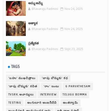
అమ్మ అమ్మే
Bhavaraju Padmini
Nov 24, 2025
అత్యాశ
Bhavaraju Padmini
Nov 24, 2025
ప్రత్యేకత
Bhavaraju Padmini
Sept 23, 2025
TAGS
'బహు' ముఖచిత్రాలు
'బాపు బొమ్మకు' కధ
'బాపు బొమ్మకు' కవిత
'రాం' బంటు
G PARVATHESAM
TVSRK.ఆచార్యులు
INTERVIEW
TELUGU BOMMA
TESTING
అంగులూరి అంజనీదేవి
అంతర్యామి
అంబడిపూడి శ్యామసుందర రావు
అక్కిరాజు ప్రసాద్