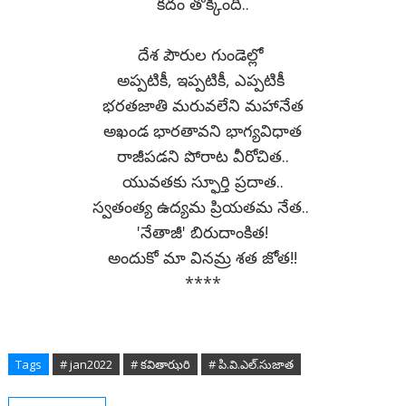
కదం తొక్కింది..
దేశ పౌరుల గుండెల్లో
అప్పటికీ, ఇప్పటికీ, ఎప్పటికీ
భరతజాతి మరువలేని మహానేత
అఖండ భారతావని భాగ్యవిధాత
రాజీపడని పోరాట వీరోచిత..
యువతకు స్ఫూర్తి ప్రదాత..
స్వతంత్య ఉద్యమ ప్రియతమ నేత..
'నేతాజీ' బిరుదాంకిత!
అందుకో మా వినమ్ర శత జోత!!
****
Tags
# jan2022
# కవితాఝరి
# పి.వి.ఎల్.సుజాత