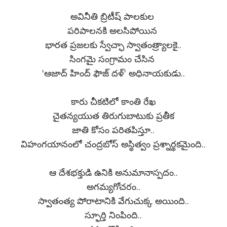
అవినీతి బ్రిటీష్ పాలకుల
పరిపాలనకి అలసిపోయిన
భారత ప్రజలకు స్వేచ్ఛా స్వాతంత్ర్యాలకై..
సింగమై సంగ్రామం చేసిన
'ఆజాద్ హింద్ ఫౌజ్ దళ్' అధినాయకుడు..
కారు చీకటిలో కాంతి రేఖ
చైతన్యయుత తిరుగుబాటుకు ప్రతీక
జాతి కోసం పరితపిస్తూ..
విహంగయానంలో చంద్రబోస్ అస్థిత్వం ప్రశ్నార్థకమైంది..
ఆ దేశభక్తుడి ఉనికి అనుమానాస్పదం..
అగమ్యగోచరం..
స్వాతంత్య పోరాటానికి వేగుచుక్క అయింది..
స్ఫూర్తి నింపింది..