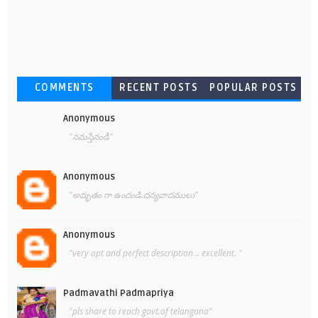
COMMENTS
RECENT POSTS
POPULAR POSTS
Anonymous
"నమస్తేనండీ"
Anonymous
"అద్భుతం గా ఉందండి.ధన్యవాదములు"
Anonymous
"very apt and perfect description .. excellent. "
Padmavathi Padmapriya
"pls share to reach govt.of telangana"