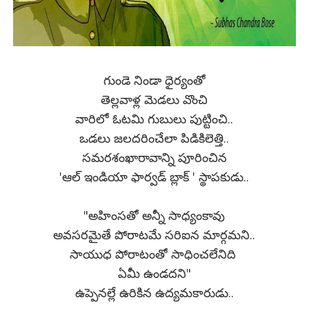
గుండె నిండా ధైర్యంతో
తెల్లవాళ్ల మెడలు వొంచి
వారిలో ఓటమి గుబులు పుట్టించి..
ఒడలు జలదరించేలా పిడికిలెత్తి..
సమరశంఖారావాన్ని పూరించిన
'ఆల్ ఇండియా ఫార్వడ్ బ్లాక్ ' స్థాపకుడు..
"అహింసతో అన్నీ సాధ్యంకావు
అవసరమైతే పోరాటమే సరిఐన మార్గమని..
సాయుధ పోరాటంతో సాధించలేనిది
ఏమీ ఉండదని"
ఉప్పెనల్లే ఉరికిన ఉద్యమకారుడు..