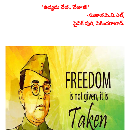
'ఉద్యమ నేత..'నేతాజీ!'
-సుజాత.పి.వి.ఎల్,
సైనిక్ పురి, సికిందరాబాద్.