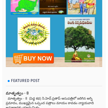
FEATURED POST
మాతృత్వం - 8
మాతృత్వం - 8 (పెద్ద కథ) సి.హెచ్.ప్రతాప్ ఆసుపత్రిలో జరిగిన అగ్ని
ప్రమాదం, ముఖ్యమైన ఒప్పంద పత్రాలు మాయం కావడం న్యాయవాది
అనూరాధకు యాదృచ్ఛికం...