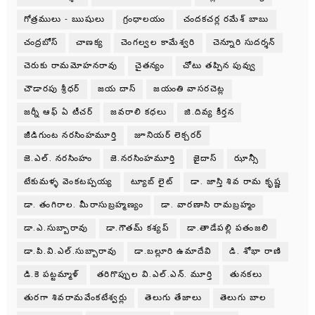
గోత్రములు - ఋషులు
గ్రంధాలయం
చందకచర్ల రమేశ్ బాబు
చంద్రబోస్
చాణక్య
చెంగల్వల కామేశ్వరి
చెన్నూరి సుదర్శన్
చెరుకు రామమోహనరావు
చైతన్యం
చోటు తప్పిన పువ్వు
చౌడారపు శ్రీధర్
జయ దాస్
జయంతి వాసరచెట్ల
జర్నీ ఆఫ్ ఏ టీచర్
జవరాలి కధలు
జి.దివ్య కీర్తన
జీడిగుంట నరసింహమూర్తి
జూనియర్ లెక్చరర్
జె.ఎల్. నరసింహం
జె.నరసింహమూర్తి
జైదాస్
ఝాన్సీ
టేకుమళ్ళ వెంకటప్పయ్య
ట్యూబ్ లైట్
డా. జాస్తి శివ రామ కృష్ణ
డా. తంగిరాల. మీరాసుబ్రహ్మణ్యం
డా. వారణాసి రామబ్రహ్మం
డా.ఎ.సుబ్బారావు
డా.గౌతమ్ కశ్యప్
డా.తాడేపల్లి పతంజలి
డా.పి.వి.ఎల్.సుబ్బారావు
డా.బల్లూరి ఉమాదేవి
డి. శోభా రాణి
డి.కె పట్టమ్మాళ్
తరిగొప్పుల వి.ఎల్.ఎన్. మూర్తి
తునకలు
తురగా శివరామవేంకటేశ్వర్లు
తెలుగు తేజాలు
తెలుగు బాల