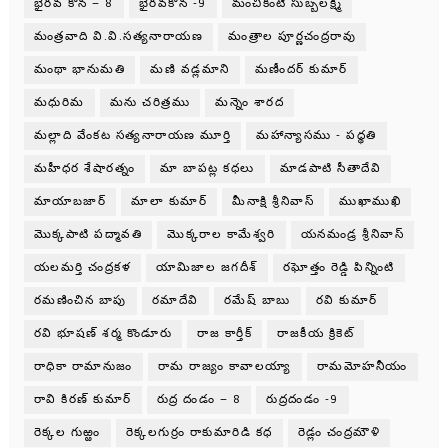
భైరవ కోన – 8
భైరవకోన -9
మంచికంటి సుబ్బలక్ష్మి
మంత్రవాది వి.వి.సత్యనారాయణ
మంత్రాల పూర్ణచంద్రరావు
మంథా భానుమతి
మణి వడ్లమాని
మణీందర్ కుమార్
మధురిమ
మను చరిత్రము
మన్నెం శారద
మల్లాది వేంకట సత్యనారాయణ మూర్తి
మహాన్యాసము - పధ్ధతి
మహీధర శేషారత్నం
మా బాపట్ల కధలు
మాడపాటి సీతాదేవి
మాయాబజార్
మాలా కుమార్
మీనాక్షి శ్రీనివాస్
ముఖాముఖి
మొక్కపాటి పద్మావతి
మొక్కరాల కామేశ్వరి
యనమండ్ర శ్రీనివాస్
యలమర్తి చంద్రకళ
యామిజాల జగదీశ్
రఘోత్తం రెడ్డి పిన్నింటి
రమణించిన బాపు
రమాదేవి
రమేష్ బాబు
రవి కుమార్
రవి భూషణ్ శర్మ కొండూరు
రాజ కార్తీక్
రాజకీయ క్రికెట్
రాధికా రామానుజం
రామ రాజ్యం కావాలయ్యా
రామమోహనీయం
రావి కిరణ్ కుమార్
రుద్ర దండం – 8
రుద్రదండం -9
రెక్కల గుఱ్ఱం
రెక్కలగుర్రం రాకుమారిడి కధ
రెడ్లం చంద్రమౌళి