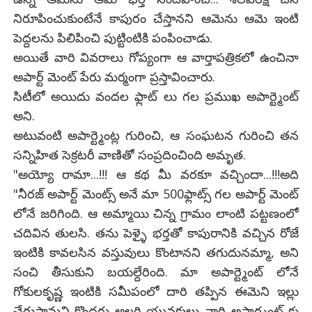
నిరూపించుకుంటేనే కాపురం చేస్తానని ఆమెను ఆమె ఇంటి
పెద్దలను పిలిపించి పుట్టింటికి పంపించాడు.
అయితే వారి వివరాలు గోప్యంగా ఆ వార్తాపత్రికలో ఉంచినా
అపార్ట్ మెంట్ పేరు మర్మంగా ప్రస్తావించారు.
సిటీలో అయిదు వందల ఫ్లాట్ లు గల ప్రముఖ అపార్ట్మెంట్
అని.
అటువంటి అపార్ట్మెంట్ల గురించి, ఆ సంఘటన గురించి తన
సన్నిహిత సెక్రటరీ వాణితో సంప్రదించింది అమృత.
"అయ్యో రామా...!!! ఆ కథ మీ వరకూ వచ్చిందా...!!!అది
"నీరజ్ అపార్ట్ మెంట్స్ అనే మా 500ఫ్లాట్స్ గల అపార్ట్ మెంట్
లోనే జరిగింది. ఆ అమ్మాయి చిన్న గ్రామం లాంటి పట్టణంలో
చదివిన తులసి. తను పెళ్ళై భర్తతో కాపురానికి వచ్చిన రోజే
ఇంటికి కావలసిన వస్తువులు కొంటానని తగుదునమ్మా, అని
సంచి తీసుకుని బయల్దేరింది. మా అపార్ట్మెంట్ లోనే
గోకులకృష్ణ ఇంటికి సమీపంలో దారి తప్పిన ఈమెని ఇల్లు
చేరుస్తామని కొందరు అల్లరి యువకులు వారి అపార్ట్మంట్ కు