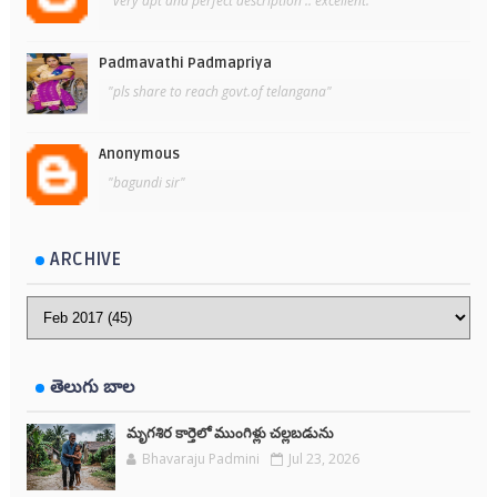
"very apt and perfect description .. excellent. "
Padmavathi Padmapriya
"pls share to reach govt.of telangana"
Anonymous
"bagundi sir"
ARCHIVE
తెలుగు బాల
మృగశిర కార్తెలో ముంగిళ్లు చల్లబడును
Bhavaraju Padmini
Jul 23, 2026