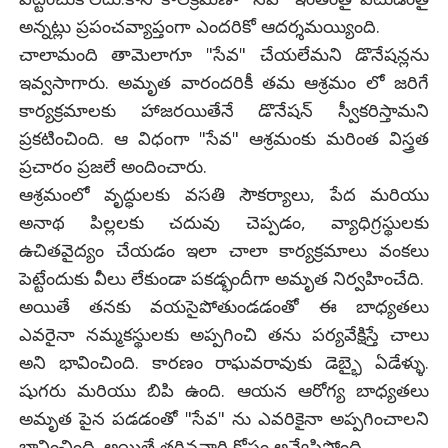
అన్నట్లు ప్రపంచవ్యాప్తంగా ఎందరికో ఆదర్శమయ్యింది.
చాలామంది తామెలాగూ "సేవ" చేయలేమని డొనేషన్లను
ఇవ్వసాగారు. అమృత వారందరికీ తమ ఆశ్రమం లో జరిగే
కార్యక్రమాలకు హాజరయితేనే డొనేషన్ స్వీకరిస్తామని
ప్రకటించింది. ఆ విధంగా "సేవ" ఆశ్రమంకు మరింత విస్త్రత
ప్రచారం ప్రజలే అందించారు.
ఆశ్రమంలో వృద్ధులకు వసతి సౌకర్యాలు, పేద మరియు
అనాథ పిల్లలకు చదువు చెప్పడం, వ్యాధిగ్రస్థులకు
ఉచితవైద్యం చేయడం ఇలా చాలా కార్యక్రమాలు వంకలు
పెట్టేందుకు వీలు లేకుండా పకడ్భందీగా అమృత నిర్వహించేది.
అయితే తనకు వయసైపోతుండడంతో ఈ బాధ్యతలు
ఎవరైనా నమ్మకస్థులకు అప్పగించి తను పర్యవేక్షిస్తే చాలు
అని భావించింది. కారణం రాఘవరావుకు డెబ్భై ఏడేళ్ళు.
షుగరు మరియు బిపి ఉంది. ఆయన ఆరోగ్య బాధ్యతలు
అమృత పైన పడడంతో "సేవ" ను ఎవరికైనా అప్పగించాలని
భావించింది. అయితే తగినవారి కోసం అన్వేషిస్తోంది.