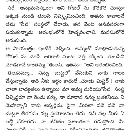
"సరే" అన్యమనస్కంగా అని గోకుల్ ను కొరకొర చూస్తూ
అక్కడ నుండి తులసి నిష్కృమించింది. అతను కావాలనే
తమ "సేవ" సంస్థలో చేరాడు. తన వెంట అనవసరంగా
పడుతున్నాడు. ఆరంభంలోనే హెచ్చరించాలి. మనసులోనే
అనుకుంది.
ఆ సాయంత్రం ఇంటికి వెళ్ళింది. అమ్మతో మాట్లాడుతున్న
గోకుల్ ను చూసి అరికాలి మంట నెత్తి కెక్కింది. తులసిని
చూడగానే కాంతమ్మ "తులసీ...ఇతనూ..."అని ఆరంభించింది.
"తెలుసమ్మా... నిన్ను బుట్టలో వేసుకుని నాకు గాలం
వేస్తున్నాడు. అది నీకు అర్థం కాదులే...చూడు మిస్టర్ ! నాకు
చాలా బాధ్యతలు ఉన్నాయి. మా అమ్మ మరియు"సేవ" సంస్థ
వీళ్ళిద్దరూ నా రెండు కళ్ళు. నా మానాన నన్ను బ్రతకనీయి. నీ
మెహర్బానీ నాకు అక్కర్లేదు. పైగా మీరిలా పదే పదే నా
చుట్టూ తిరగడం వల్ల ప్రయోజనం లేదు. దీని వల్ల మీకు ఏ
లబ్ధీ చేకూరదు. నా జీవితం ప్రశాంతంగా గడుస్తోంది. మీ
సాయానికి నా మానప్రాణాలు రక్షించినందుకు జీవితాంతం