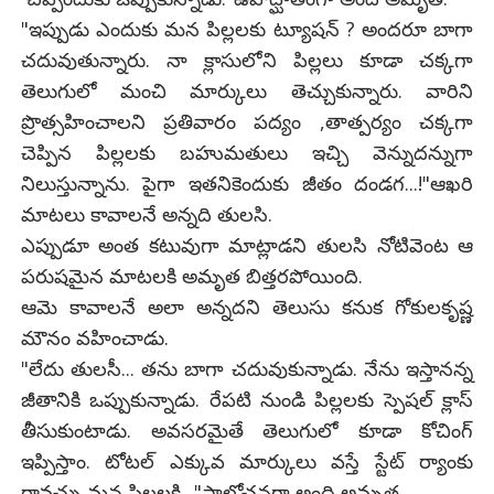
"ఇప్పుడు ఎందుకు మన పిల్లలకు ట్యూషన్ ? అందరూ బాగా
చదువుతున్నారు. నా క్లాసులోని పిల్లలు కూడా చక్కగా
తెలుగులో మంచి మార్కులు తెచ్చుకున్నారు. వారిని
ప్రొత్సహించాలని ప్రతివారం పద్యం ,తాత్పర్యం చక్కగా
చెప్పిన పిల్లలకు బహుమతులు ఇచ్చి వెన్నుదన్నుగా
నిలుస్తున్నాను. పైగా ఇతనికెందుకు జీతం దండగ...!"ఆఖరి
మాటలు కావాలనే అన్నది తులసి.
ఎప్పుడూ అంత కటువుగా మాట్లాడని తులసి నోటివెంట ఆ
పరుషమైన మాటలకి అమృత బిత్తరపోయింది.
ఆమె కావాలనే అలా అన్నదని తెలుసు కనుక గోకులకృష్ణ
మౌనం వహించాడు.
"లేదు తులసీ... తను బాగా చదువుకున్నాడు. నేను ఇస్తానన్న
జీతానికి ఒప్పుకున్నాడు. రేపటి నుండి పిల్లలకు స్పెషల్ క్లాస్
తీసుకుంటాడు. అవసరమైతే తెలుగులో కూడా కోచింగ్
ఇప్పిస్తాం. టోటల్ ఎక్కువ మార్కులు వస్తే స్టేట్ ర్యాంకు
రావచ్చు మన పిల్లలకి..."సాలోచనగా అంది అమృత.