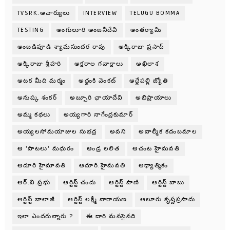
TVSRK.ఆచార్యులు
INTERVIEW
TELUGU BOMMA
TESTING
అంగులూరి అంజనీదేవి
అంతర్యామి
అంబడిపూడి శ్యామసుందర రావు
అక్కిరాజు ప్రసాద్
అక్కిరాజు శ్రీహరి
అక్షరాల గవాక్షాలు
అఖిలాశ
అటక మీది మర్మం
అద్దంకి వెంకట్
అద్దేపల్లి జ్యోతి
అనుష్క శంకర్
అబ్బూరి ఛాయాదేవి
అభిప్రాయాలు
అమ్మ కథలు
అయ్యగారి నాగేంద్రకుమార్
అయ్యలసోమయాజుల సుభద్ర
అవని
అవాల్మీక కదంబమాల
ఆ 'పాటలు' మధురం
ఆండ్ర లలిత
ఆచంట హైమవతి
ఆదూరి హైమావతి
ఆదూరి.హైమవతి
ఆధ్యాత్మికం
ఆర్.వి.ప్రభు
ఆర్టిస్ట్ చందు
ఆర్టిస్ట్ పాణి
ఆర్టిస్ట్ బాబు
ఆర్టిస్ట్ బాలాజీ
ఆర్టిస్ట్ లక్ష్మీ నారాయణ
ఆలూరు కృష్ణప్రసాదు
ఇలా ఎందరున్నారు ?
ఈ దారి మనసైనది