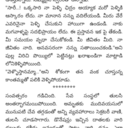
"సారీ...! ఒక్కసారి నా పెళ్ళి ఛిద్రం అయ్యాక మరో పెళ్ళికి
ఆస్కారం లేదు. నా మానాన నన్ను వదిలేయండి. మీరు వేరే
ఎవరినైనా పెళ్ళి చేసుకుని హాయిగా ఉండండి. నాకు
మగవాళ్ళపై సదభిప్రాయం లేదు. ఈ ప్రస్తావన ఇక పై తేకండి.
మీ సమయం వృధా చేసుకోకండి. మీ జీవితం మీది. నా
జీవితం నాది. అనవసరంగా నన్ను సతాయించకండి."అని
పుల్ల విరిచి పొయ్యిలో పెట్టినట్లు ఖరాఖండిగా మాట్లాడి
లోనికెళ్ళిపోయింది.
"వెళ్ళొస్తానమ్మా..."అని శోకంగా తన వంక చూస్తున్న
కాంతమ్మతో పలికి వెళ్ళిపోయాడు.
********
సంవత్సరం గడిచింది. సేవ సంస్థలో తులసి
అంతర్భాగమయిపోయింది. అమృతకు ముదివయసులో
మునుపటి చేవ తగ్గడంతో అన్ని వ్యవహారాలు సెక్రటరీ వాణి,
తులసి చూడసాగారు. డొనేషన్లు ఇచ్చిన దాతలకు వారి
డబ్బుకు రశీదు ఇవ్వడంతో పాటు వారి ధనం ఎలా