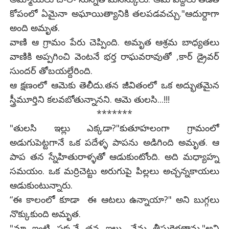
కోపంలో ఏమైనా అఘాయిత్యానికి తలపడవచ్చు."ఆదుర్దాగా
అంది అమృత.
వాణి ఆ గ్రామం పేరు చెప్పింది. అమృత ఆశ్రమ బాధ్యతలు
వాణికి అప్పగించి వెంటనే భర్త రాఘవరావుతో ,కార్ డ్రైవర్
సుందర్ తోబయల్దేరింది.
ఆ క్షణంలో ఆమెకు తెలీదు.తన జీవితంలో ఒక అద్భుతమైన
స్త్రీమూర్తిని కలవబోతున్నానని. ఆమె తులసి...!!!
*******
"తులసి ఇల్లు ఎక్కడా?"కుతూహలంగా గ్రామంలో
అడుగుపెట్టగానే ఒక పదేళ్ళ పాపను అడిగింది అమృత. ఆ
పాప తన స్నేహితురాళ్ళతో ఆడుకుంటోంది. అది మధ్యాహ్న
సమయం. ఒక మర్రిచెట్టు అరుగుపై పిల్లలు అచ్చన్నకాయలు
ఆడుకుంటున్నారు.
“ఈ కాలంలో కూడా ఈ ఆటలు ఉన్నాయా?" అని బుగ్గలు
నొక్కుకుంది అమృత.
"మా ఇంటి ప్రక్కనే తన ఇల్లు. నేను తీసుకెళతాను."అని