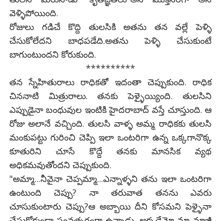
వెళ్ళిపోయింది.
రోజులు గడిచే కొద్ది తులసికి అతను తన వల్లే పెళ్ళి
చేసుకోలేదని బాధపడేది.అతను పెళ్ళి చేసుకుంటే
బాగుంటుందని కోరుకుంది.
**********
తన స్నేహితురాలు రాధికతో ఇదంతా చెప్పుకుంది. రాధిక
చిననాటి మిత్రురాలు. తనకు పెళ్ళైయ్యింది. తులసిని
ఎప్పుడైనా బంధువుల ఇంటికి హైదరాబాద్ వస్తే చూస్తుంది. ఆ
రోజు అలానే వచ్చింది. తులసి వాళ్ళ అమ్మ రాధికకు తులసి
మంకుపట్టు గురించి చెప్పి ఇలా ఒంటరిగా ఉన్న ఒక్కగానొక్క
కూతురిని చూసే కొద్దే తనకు మానసిక వ్యథ
అధికమవుతోందని చెప్పుకుంది.
"అమ్మా...నీవైనా చెప్పమ్మా...ఎన్నాళ్ళని తను ఇలా ఒంటరిగా
ఉంటుంది చెప్పు? నా తరువాత తనను ఎవరు
చూసుకుంటారు చెప్పు?ఆ అబ్బాయి దీని కోసమని పెళ్ళైనా
చేసుకోకుండా సంవత్సరంగా ఉన్నాడు. అక్కడేమో మా మాజీ