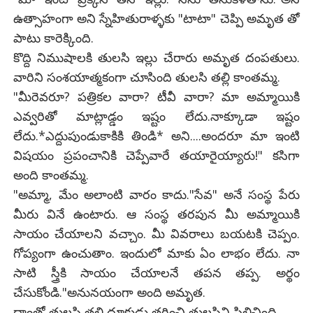
ఉత్సాహంగా అని స్నేహితురాళ్ళకు "టాటా" చెప్పి అమృత తో
పాటు కారెక్కింది.
కొద్ది నిముషాలకి తులసి ఇల్లు చేరారు అమృత దంపతులు.
వారిని సంశయాత్మకంగా చూసింది తులసి తల్లి కాంతమ్మ.
"మీరెవరూ? పత్రికల వారా? టీవీ వారా? మా అమ్మాయికి
ఎవ్వరితో మాట్లాడ్డం ఇష్టం లేదు.నాక్కూడా ఇష్టం
లేదు.*ఎద్దుపుండుకాకికి తిండి* అని....అందరూ మా ఇంటి
విషయం ప్రపంచానికి చెప్పేవారే తయారైయ్యారు!" కసిగా
అంది కాంతమ్మ.
"అమ్మా, మేం అలాంటి వారం కాదు."సేవ" అనే సంస్థ పేరు
మీరు వినే ఉంటారు. ఆ సంస్థ తరపున మీ అమ్మాయికి
సాయం చేయాలని వచ్చాం. మీ వివరాలు బయటకి చెప్పం.
గోప్యంగా ఉంచుతాం. ఇందులో మాకు ఏం లాభం లేదు. నా
సాటి స్త్రీకి సాయం చేయాలనే తపన తప్ప. అర్థం
చేసుకోండి."అనునయంగా అంది అమృత.
దాంతో తులసి తల్లి దూకుడు తగ్గించి తులసిని పిలిచింది.