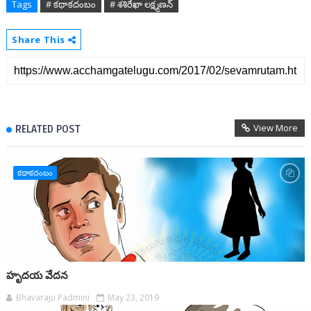
Tags
# కథాకదంబం
# శశిరేఖా లక్ష్మణన్
Share This
View More
RELATED POST
కథాకదంబం
హృదయ వేదన
Bhavaraju Padmini
May 23, 2019