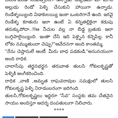
అల్లుడు రెండో పెళ్ళి చేసుకుని హాయిగా ఉన్నాడు.
రెండేళ్ళయ్యింది విడాకులయ్యి ఇంకా ఒంటరిగానే ఉంది. ఇరవై
రెండేళ్ళ కూతురు ఇలా ఉంటే ఏ కన్నతల్లికైనా కడుపు
తరుక్కుపోదా...!!!ఆ నీచుల వల్ల నా బిడ్డ బ్రతుకు ఇలా
బుగ్గిపాలైయ్యింది. ఇంతా చేసి ఇది పెళ్ళైన కన్నెపిల్ల. కానీ
లోకం నమ్ముతుందా చెప్పు?"ఆవేదనగా అంది కాంతమ్మ.
"నేను చెప్తానులే ఆంటీ. మీరు బాధ పడకండి."అనునయంగా
అంది రాధిక.
చాలాసేపు తర్జనభర్జన తరువాత తులసి గోకులకృష్ణతో
పెళ్ళికి అంగీకరించింది.
రాధిక ,వాణి ,అమృత రాఘవరావుల సమక్షంలో తులసి
గోకులకృష్ణ పెళ్ళి నిరాడంబరంగా జరిగింది.
తులసి,గోకులకృష్ణలు ఇద్దరూ "సేవ" సంస్థకు తమ చేతనైన
సాయం అందిస్తూ ఆదర్శ దంపతులుగా నిలిచారు.
****