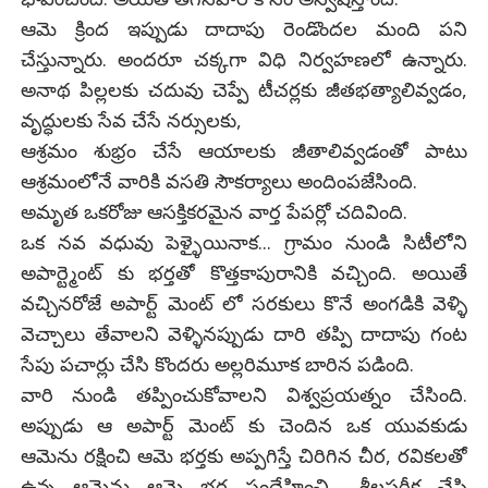
ఆమె క్రింద ఇప్పుడు దాదాపు రెండొందల మంది పని
చేస్తున్నారు. అందరూ చక్కగా విధి నిర్వహణలో ఉన్నారు.
అనాథ పిల్లలకు చదువు చెప్పే టీచర్లకు జీతభత్యాలివ్వడం,
వృద్ధులకు సేవ చేసే నర్సులకు,
ఆశ్రమం శుభ్రం చేసే ఆయాలకు జీతాలివ్వడంతో పాటు
ఆశ్రమంలోనే వారికి వసతి సౌకర్యాలు అందింపజేసింది.
అమృత ఒకరోజు ఆసక్తికరమైన వార్త పేపర్లో చదివింది.
ఒక నవ వధువు పెళ్ళైయినాక... గ్రామం నుండి సిటీలోని
అపార్ట్మెంట్ కు భర్తతో కొత్తకాపురానికి వచ్చింది. అయితే
వచ్చినరోజే అపార్ట్ మెంట్ లో సరకులు కొనే అంగడికి వెళ్ళి
వెచ్చాలు తేవాలని వెళ్ళినప్పుడు దారి తప్పి దాదాపు గంట
సేపు పచార్లు చేసి కొందరు అల్లరిమూక బారిన పడింది.
వారి నుండి తప్పించుకోవాలని విశ్వప్రయత్నం చేసింది.
అప్పుడు ఆ అపార్ట్ మెంట్ కు చెందిన ఒక యువకుడు
ఆమెను రక్షించి ఆమె భర్తకు అప్పగిస్తే చిరిగిన చీర, రవికలతో
ఉన్న ఆమెను ఆమె భర్త సందేహించి... శీలపరీక్ష చేసి