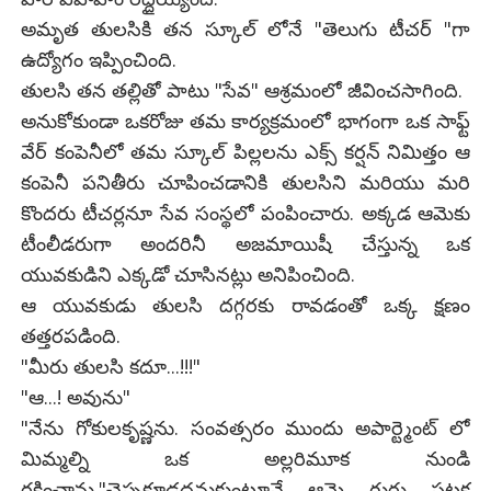
అమృత తులసికి తన స్కూల్ లోనే "తెలుగు టీచర్ "గా
ఉద్యోగం ఇప్పించింది.
తులసి తన తల్లితో పాటు "సేవ" ఆశ్రమంలో జీవించసాగింది.
అనుకోకుండా ఒకరోజు తమ కార్యక్రమంలో భాగంగా ఒక సాఫ్ట్
వేర్ కంపెనీలో తమ స్కూల్ పిల్లలను ఎక్స్ కర్షన్ నిమిత్తం ఆ
కంపెనీ పనితీరు చూపించడానికి తులసిని మరియు మరి
కొందరు టీచర్లనూ సేవ సంస్థలో పంపించారు. అక్కడ ఆమెకు
టీంలీడరుగా అందరినీ అజమాయిషీ చేస్తున్న ఒక
యువకుడిని ఎక్కడో చూసినట్లు అనిపించింది.
ఆ యువకుడు తులసి దగ్గరకు రావడంతో ఒక్క క్షణం
తత్తరపడింది.
"మీరు తులసి కదూ...!!!"
"ఆ...! అవును"
"నేను గోకులకృష్ణను. సంవత్సరం ముందు అపార్ట్మెంట్ లో
మిమ్మల్ని ఒక అల్లరిమూక నుండి
రక్షించాను."చెప్పకూడదనుకుంటూనే ఆమె గుర్తు పట్టక