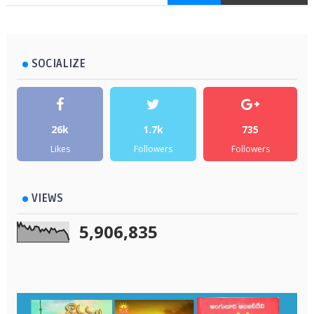
SOCIALIZE
26k
1.7k
735
Likes
Followers
Followers
VIEWS
5,906,835