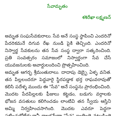
సేవామృతం
శశిరేఖా లక్ష్మణన్
అమృత సంఘసేవకురాలు. సేవ అనే సంస్థ స్థాపించి ఎందరినో
పేదరికమనే దిగువ రేఖ నుండి పైకి తెచ్చింది. ఎందరినో
నిస్వార్థ సేవకులను తన సేవ సంస్థ ద్వారా సత్కరించింది.
ప్రతి సంవత్సరం సమాజంలో నిస్వార్థంగా సేవ చేసే
యువజనులకు అవార్డులందించి ప్రొత్సహించింది.
అమృత ఆగర్భ శ్రీమంతురాలు. దాదాపు డెబ్భై ఏళ్ళ వనిత.
తన పిల్లలందరూ పెద్దవారై స్థిరపడ్డాక భర్త రాఘవరావుతో
కలిసి పదేళ్ళ ముందు ఈ "సేవ" అనే సంస్థను ప్రారంభించింది.
మొదట పేదపిల్లలకు ఫీజులు కట్టడం, బడుగు వర్గాలకు
భోజన వసతులు కలిగించడం లాంటివి తన స్వీయ ఆస్తిని
అమ్మి నిర్వహించసాగింది. మొదట ఎవరూ పెద్దగా
పట్టించుకోలేదు.కానీ కాలక్రమేణా "సేవ" ఇంతింతై వటుడింతై