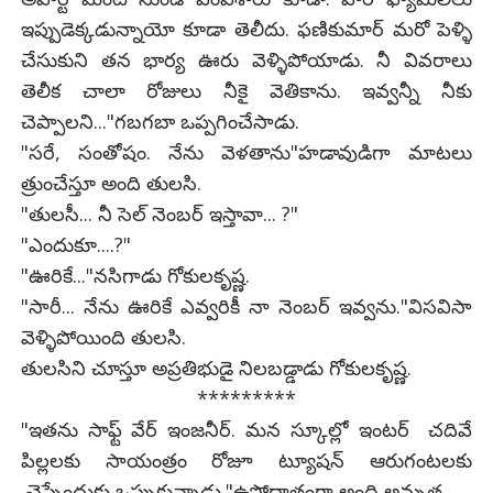
ఇప్పుడెక్కడున్నాయో కూడా తెలీదు. ఫణికుమార్ మరో పెళ్ళి
చేసుకుని తన భార్య ఊరు వెళ్ళిపోయాడు. నీ వివరాలు
తెలీక చాలా రోజులు నీకై వెతికాను. ఇవ్వన్నీ నీకు
చెప్పాలని..."గబగబా ఒప్పగించేసాడు.
"సరే, సంతోషం. నేను వెళతాను"హడావుడిగా మాటలు
త్రుంచేస్తూ అంది తులసి.
"తులసీ... నీ సెల్ నెంబర్ ఇస్తావా... ?"
"ఎందుకూ....?"
"ఊరికే..."నసిగాడు గోకులకృష్ణ.
"సారీ... నేను ఊరికే ఎవ్వరికీ నా నెంబర్ ఇవ్వను."విసవిసా
వెళ్ళిపోయింది తులసి.
తులసిని చూస్తూ అప్రతిభుడై నిలబడ్డాడు గోకులకృష్ణ.
*********
"ఇతను సాఫ్ట్ వేర్ ఇంజనీర్. మన స్కూల్లో ఇంటర్ చదివే
పిల్లలకు సాయంత్రం రోజూ ట్యూషన్ ఆరుగంటలకు
చెప్పేందుకు ఒప్పుకున్నాడు."ఉపోద్ఘాతంగా అంది అమృత.