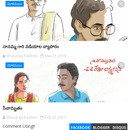
కథాకదంబం
నానమ్మ గారి వడియాల వ్యాపారం
Bhavaraju Padmini
Mar 23, 2019
కథాకదంబం
సేవామృతం
Bhavaraju Padmini
Feb 23, 2017
Comment Using!!
FACEBOOK
BLOGGER
DISQUS