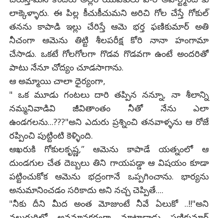
లాక్కెళ్ళారు. ఈ పిల్ల కీచుకీచుమని అరిచి గోల చేస్తే గోకుల్
తనను కాపాడి ఇల్లు చేరిస్తే ఆమె భర్త ఫణికుమార్ అతి
నీచంగా ఆమెను తిట్టి శీలపరీక్ష కోరి నానా హంగామా
చేసాడు. ఒకటే గోలగోలగా గొడవ గొడవగా ఉంటే అందరితో
పాటు నేనూ చోద్యం చూడసాగాను.
ఆ అమ్మాయి చాలా ధైర్యంగా,
" ఒక మూడు గంటలు దారి తప్పిన నన్నూ, నా శీలాన్ని
నమ్మనివాడివి జీవితాంతం నీతో నేను ఎలా
ఉండగలను...???"అని ఎదురు ప్రశ్నించి తనవాళ్ళను ఆ రోజే
రప్పించి పుట్టింటి కెళ్ళింది.
ఆఖరుకి గోకులకృష్ణ,” ఆమెను కాపాడే యత్నంలో ఆ
దుండగుల చేత దెబ్బలు తిని గాయపడ్డా ఆ విషయం కూడా
పట్టించుకోక ఆమెను భద్రంగానే ఒప్పగించాను. భార్యను
అనుమానించడం సరికాదు అని నచ్చ చెప్పితే....
"నీకు దీని మీద అంత మోజుంటే నీవే ఏలుకో ..!!"అని
నలుగురిలో అవమానకరంగా మాట్లాడాడు ఫణికుమార్