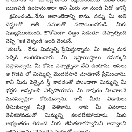
ఋణపడి ఉంటాను.అలా అని మీరు నా నుండి ఏదో ఆశిస్తే
క్షమించండి...నేను అలాంటిదాన్ని కాను. నన్ను మీ అతి
చేష్టలతో అతి పనులతో సతాయించకండి. మీకు
పుణ్యముంటుంది...!!!"కోపంగా దణ్ణం పెడుతూ చెప్పాల్సింది
చెప్పి "ఇక వెళ్ళండి"అంది వెంటనే.
"తులసీ... నేను మిమ్మల్ని ప్రేమిస్తున్నాను. మీ అమ్మ మన
పెళ్ళికి అంగీకరించారు. మీ ఇష్టాయిష్టాలు కనుక్కుని
చెప్తానన్నారు. మీ కోసం ఎన్నాళ్ళైనా వేచి ఉంటాను. అసలు
ఆ గొడవ లో మిమ్మల్ని మొదటిసారి చూడగానే ప్రేమించాను.
కానీ మీరు పెళ్ళైన స్త్రీ కావడంతో హుందాగా మిమ్మల్ని మీ
భర్తకు అప్పగించి వెళ్ళిపోయాను. మీ కాపురం నిలవాలనే
మనస్ఫూర్తిగా కోరుకున్నాను. కానీ మీరు విడాకులు
తీసుకున్నాక మీకై వెతికాను. నాకు మీ వివరాలు
తెలీకపోవడంతో మిమ్మల్ని కలవలేకపోయాను. మీకు
అభ్యంతరం లేకుంటే మీకు జీవితభాగస్వామిని అవ్వాలని
ఆశిస్తున్నాను."నెమ్మదైన స్వరంతో అన్నాడు.