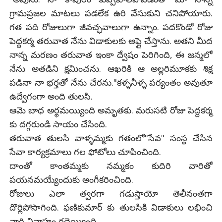
గ్రామప్రజల మాటలు పడలేక ఉరి వేసుకుని చనిపోయారు.
గత పది రోజులుగా జీవచ్ఛవాలుగా ఉన్నాం. పదకొండో రోజు
పెద్దకర్మ తరువాత నేను విడాకులకు అప్లై చేస్తాను. అతని మీద
నాన్న మరణం తరువాత ఇంకా ద్వేషం పెరిగింది, ఈ జన్మలో
నేను అతడిని క్షమించను. ఆఖరికి ఆ అల్లరిమూకకు శిక్ష
పడినా నా భర్తతో నేను చేరను."కళ్ళనీళ్ళ పర్యంతం అవుతూ
ఉద్వేగంగా అంది తులసి.
ఆమె బాధ అర్థమయ్యింది అమృతకు. మరుసటి రోజు పెద్దకర్మ
కు దగ్గరుండి సాయం చేసింది.
తరువాత తులసి వాళ్ళమ్మకు గతంలో"సేవ" సంస్థ చేసిన
సేవా కార్యక్రమాలు గల ఫోటోలు చూపించింది.
దాంతో కాంతమ్మకు నమ్మకం కుదిరి వారితో
పయనమయ్యేందుకు అంగీకరించింది.
రోజులు ఎలా త్వరగా గడుస్తాయో తెలీనంతగా
దొర్లిపోసాగింది. ఫణికుమార్ కు తులసికి విడాకులు లభించి
వారి వివాహం రద్దైయ్యింది.