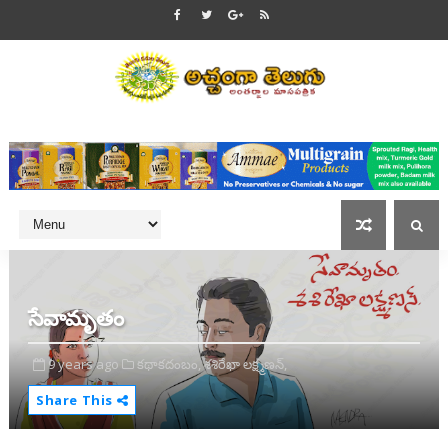
సేవామృతం
9 years ago
కథాకదంబం,
శశిరేఖా లక్ష్మణన్,
Share This