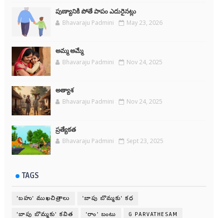
పుణ్యానికి పోతే పాపం ఎదురైనట్లు
Bhavaraju Padmini
May 23, 2026
అమ్మ అమ్మే
Bhavaraju Padmini
Nov 24, 2025
అత్యాశ
Bhavaraju Padmini
Nov 24, 2025
ప్రత్యేకత
Bhavaraju Padmini
Sept 23, 2025
TAGS
'బహు' ముఖచిత్రాలు
'బాపు బొమ్మకు' కధ
'బాపు బొమ్మకు' కవిత
'రాం' బంటు
G PARVATHESAM