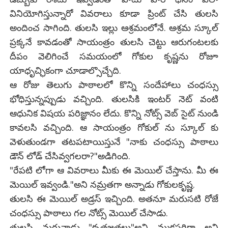
వినియోగిస్తున్నారో వివరాలు కూడా ప్రింట్ చేసి తులసి
అందించ సాగింది. తులసి ఇల్లు ఆశ్రమంలోనే. ఆశ్రమ స్కూల్
ప్రక్కనే కావడంతో సాయంత్రం తులసి చెట్టు ఆరుగంటలకు
దీపం వెలిగించే సమయంలో గోకుల కృష్ణను రోజూ
యాధృచ్ఛికంగా చూడాల్సొచ్చేది.
ఆ రోజు తెలుగు పాఠాలలో కొన్ని సందేహాలు చంధస్సు
భోధిస్తున్నప్పుడు వచ్చింది. తులసికి ఇంటర్ నెట్ వంటి
ఆధునిక విషయ పరిజ్ఞానం లేదు. కొన్ని నోట్స్ వెబ్ సైట్ నుండి
కావలసి వచ్చింది. ఆ సాయంత్రం గోకుల్ ను స్కూల్ కు
వెళుతుండగా తటపటాయిస్తునే "నాకు చంధస్సు పాఠాలు
డౌన్ లోడ్ చేసివ్వగలరా?"అడిగింది.
"రేపటి లోగా ఆ వివరాలు మీకు ఈ మెయిల్ చేస్తాను. మీ ఈ
మెయిల్ ఇవ్వండి."అని నమ్రతగా అన్నాడు గోకులకృష్ణ.
తులసి ఈ మెయిల్ అడ్రస్ ఇచ్చింది. అతనూ మరుసటి రోజే
చంధస్సు పాఠాలు గల నోట్స్ మెయిల్ చేసాడు.
తులసి మరునాడు "కృతజ్ఞతలు"అని ముక్తసరిగా అని