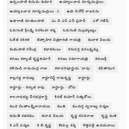
ఉప్పలపాటి కుసుమ కుమారి
ఉయ్యాలవాడ సూర్యచంద్రులు
ఉయ్యాలవాడ సూర్యచంద్రులు -2
ఉషా వినోద్ రాజవరం
ఉషారాణి నూతులపాటి
ఎం.వి.ఎస్.ఎస్.ప్రసాద్
ఎకో గణేష్
ఓరుగంటి శ్రీలక్ష్మి నరసింహ శర్మ
ఓరుగంటి సుబ్రహ్మణ్యం
ఓలేటి శశికళ
ఔత్సాహిక చిత్రకారిణి గాయత్రి
కందాళ విజయ
కంభంపాటి రవీంద్ర
కథాకదంబం
కనుపర్తి వరలక్ష్మమ్మ
కరణం కళ్యాణ్ కృష్ణకుమార్
కరణం రమాగాయత్రి
కరుణశ్రీ
కలిదిండి రామచంద్ర రాజు
కళాపరిపూర్ణుడు ‘బాపు’
కవితాఝరి
కాట్రగడ్డ కారుణ్య
కార్టూనిస్ట్ రామకృష్ణ
కార్టూన్లు
కార్టూన్లు - కన్నాజి రావు
కార్టూన్లు - బోసు
కాలనాధభట్ట వీరభద్రశాస్త్రి
కిరణ్ కుమార్ సత్యవోలు
కుంచె చింతాలక్ష్మీనారాయణ
కుంతి
కుందుర్తి స్వరాజ్య పద్మజ
కుమతీ శతకము
కురాడ విజయ
కృష్ణ కసవరాజు
కృష్ణ మణి
కె.ఎస్.పద్మజ
కె.బి.కృష్ణ
కొంపెల్ల శర్మ
కొత్తపల్లి ఉదయబాబు