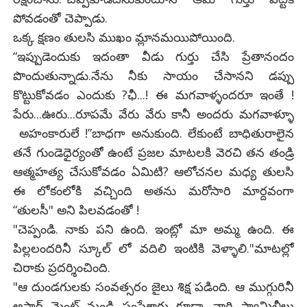
పోవడంతో చెప్పాడు.
ఒక్క క్షణం తులసి ముఖం మ్లానమయిపోయింది.
“ఇప్పుడెందుకు ఇదంతా వీడు గుర్తు చేసి ప్రేతానందం
పొందుతున్నాడు.నేను నీకు సాయం చేసానని డప్పు
కొట్టుకోవడం ఎందుకు ?ఛీ...! ఈ మగవాళ్ళందరూ ఇంతే !
పేరు...ఊరు...రూపమే వేరు వేరు కానీ అందరు మగవాళ్ళూ
అహంకారులే !”బాధగా అనుకుంది. లేకుంటే బాధితురాలైన
తనే గుండెధైర్యంతో ఉంటే ప్రజల మాటలకి వెరచి తన తండ్రి
ఆత్మహత్య చేసుకోవడం ఏమిటి? ఆలోచనల మధ్య తులసి
ఈ లోకంలోకి వచ్చింది అతను మరోసారి మార్దవంగా
“తులసీ" అని పిలవడంతో !
"చెప్పండి. నాకు పని ఉంది. ఇంట్లో మా అమ్మ ఉంది. ఈ
పిల్లలందరినీ స్కూల్ లో వదిలి ఇంటికి వెళ్ళాలి."మాటల్లో
చిరాకు ప్రదర్శించింది.
"ఆ దుండగులకు సంవత్సరం జైలు శిక్ష పడింది. ఆ ముగ్గురినీ
అపార్ట్ మెంట్ నుండి పంపేశారు కూడా. వారి ఫ్యామిలీలు