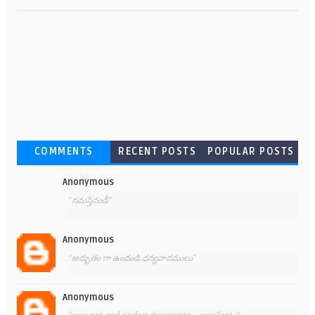
COMMENTS
RECENT POSTS
POPULAR POSTS
Anonymous
"నమస్తేనండీ"
Anonymous
"అద్భుతం గా ఉందండి.ధన్యవాదములు"
Anonymous