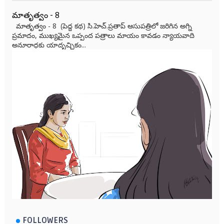
మాతృత్వం - 8
మాతృత్వం - 8 (పెద్ద కథ) సి.హెచ్.ప్రతాప్ ఆసుపత్రిలో జరిగిన అగ్ని
ప్రమాదం, ముఖ్యమైన ఒప్పంద పత్రాలు మాయం కావడం న్యాయవాది
అనూరాధకు యాదృచ్ఛికం...
FOLLOWERS