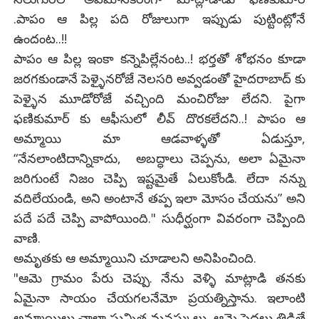
.పాపం ఆ పిల్ల పది రోజులుగా ఇప్పుడు పుట్టింట్లోనే
ఉందంట..!!
పాపం ఆ పిల్ల ఇంకా కన్నెపిల్లేనంట..! భర్తతో శోభనం కూడా
జరగకుండానే పెళ్ళైనరోజే నెలసరి అవ్వడంతో హైదరాబాద్ కు
పెళ్ళైన మూడోరోజే వచ్చింది మంచిరోజు లేదని. పైగా
ఫణికుమార్ కు ఆఫీసులో లీవ్ దొరకలేదని..! పాపం ఆ
అమ్మాయి మా ఆడవాళ్ళతో ఏడుస్తూ,
“నేనలాంటిదాన్నికాదు, అబద్ధాలు చెప్పను, అలా ఏమైనా
జరిగుంటే నిజం చెప్పి ఇష్టమైతే ఏలుకోండి. లేదా నన్ను
వదిలేయండి, అని అంటానే తప్ప ఇలా మోసం చేయను” అని
పదే పదే చెప్పి వాపోయింది." సుధీర్ఘంగా వివరంగా చెప్పింది
వాణి.
అమృతకు ఆ అమ్మాయిని చూడాలని అనిపించింది.
"ఆమె గ్రామం పేరు చెప్పు. నేను వెళ్ళి మాట్లాడి తనకు
ఏమైనా సాయం చేయగలనేమో ప్రయత్నిస్తాను. ఇలాంటి
అమ్మాయిలు చాలా సున్నిత మనస్కులు. ఆమె పెద్దలు తిడితే