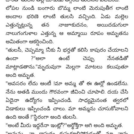
లోపల నుండి బంగారు బొమ్మ లాంటి మెరుపుతీగ లాంటి
అందాల భరిణె లాంటి తులసి వచ్చింది. ఏడు మల్లెల
ఎత్తున్నట్లున్న తన నాజూకుదనం, అయిదడుగులా
నాలుగంగుళాల ఎత్తున్న ఆ అమ్మాయి రూపం అమృతను
అమితంగా ఆకర్షించింది.
"తులసీ, చెప్పమ్మా !నీకు నీ భర్తతో కలిసి కాపురం చేయాలని
ఉందా ?"అలా ఉంటే చెప్పు నేనతడితో
మాట్లాడతాను."మృదువుగా మెల్లగా మాటలు కలుపుతూ
అంది అమృత.
"అవసరం లేదు ఆంటీ !మా అమ్మ తో ఈ ఊర్లో ఉండలేను.
నేను అతడి ముందు గౌరవంగా జీవించి చూపాలి. దయ చేసి
ఏదైనా ఉద్యోగం ఇప్పించండి. సాధ్యమైనంత త్వరలో
విడాకులు ఇప్పించండి చాలు. మా అమ్మను చూసుకోవాలని
ఉంది అంతే !"స్థిరంగా అంది తులసి.
"అంటే మీరు ఇద్దరేనా ఇంట్లో?"అర్థోక్తిగా ఆగి అంది అమృత.
"అవును. నా కాపురం కుప్పకూలిపోవడంతో మా నాన్న