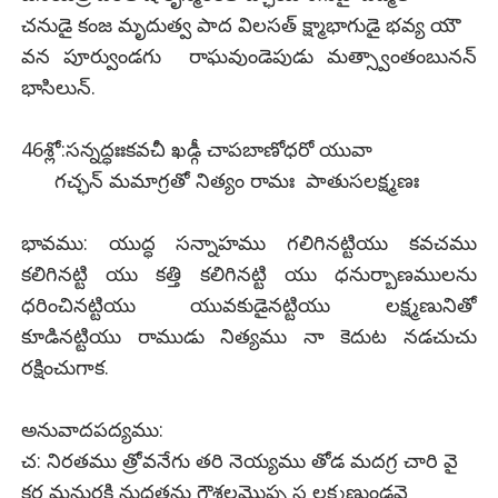
చనుడై కంజ మృదుత్వ పాద విలసత్ క్ష్మాభాగుడై భవ్య యౌ
వన పూర్వుండగు రాఘవుండెపుడు మత్స్వాంతంబునన్
భాసిలున్.
46శ్లో:సన్నద్ధఃఃకవచీ ఖడ్గీ చాపబాణోధరో యువా
గచ్ఛన్ మమాగ్రతో నిత్యం రామః పాతుసలక్ష్మణః
భావము: యుద్ధ సన్నాహము గలిగినట్టియు కవచము
కలిగినట్టి యు కత్తి కలిగినట్టి యు ధనుర్బాణములను
ధరించినట్టియు యువకుడైనట్టియు లక్ష్మణునితో
కూడినట్టియు రాముడు నిత్యము నా కెదుట నడచుచు
రక్షించుగాక.
అనువాదపద్యము:
చ: నిరతము త్రోవనేగు తరి నెయ్యము తోడ మదగ్ర చారి వై
కర మనురక్తి నుద్ధతను గౌశలమొప్ప స లక్ష్మణుండవై