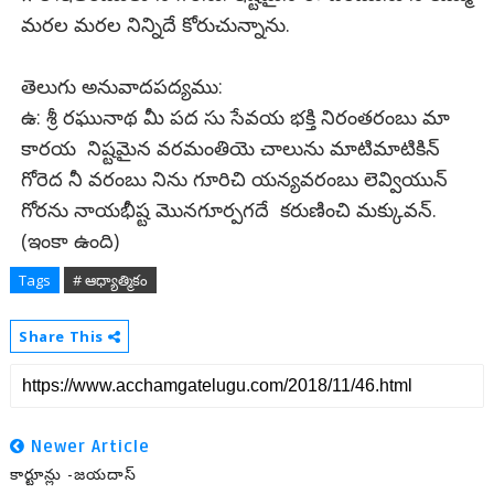
మరల మరల నిన్నిదే కోరుచున్నాను.
తెలుగు అనువాదపద్యము:
ఉ: శ్రీ రఘునాథ మీ పద సు సేవయ భక్తి నిరంతరంబు మా
కారయ నిష్టమైన వరమంతియె చాలును మాటిమాటికిన్
గోరెద నీ వరంబు నిను గూరిచి యన్యవరంబు లెవ్వియున్
గోరను నాయభీష్ట మొనగూర్పగదే కరుణించి మక్కువన్.
(ఇంకా ఉంది)
Tags
# ఆధ్యాత్మికం
Share This
Newer Article
కార్టూన్లు -జయదాస్