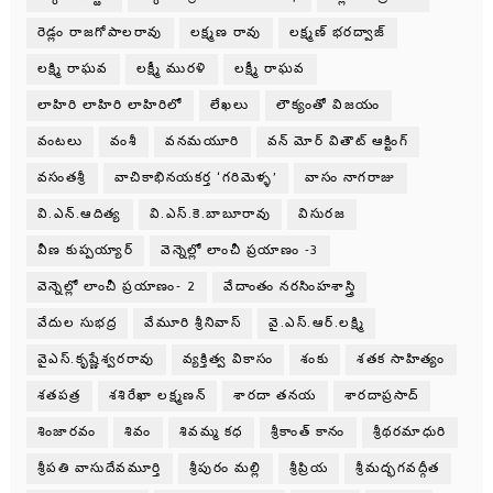
రెడ్లం రాజగోపాలరావు
లక్ష్మణ రావు
లక్ష్మణ్ భరద్వాజ్
లక్ష్మి రాఘవ
లక్ష్మీ మురళి
లక్ష్మీ రాఘవ
లాహిరి లాహిరి లాహిరిలో
లేఖలు
లౌక్యంతో విజయం
వంటలు
వంశీ
వనమయూరి
వన్ మోర్ వితౌట్ ఆక్టింగ్
వసంతశ్రీ
వాచికాభినయకర్త ‘గరిమెళ్ళ’
వాసం నాగరాజు
వి.ఎన్.ఆదిత్య
వి.ఎస్.కె.బాబూరావు
విసురజ
వీణ కుప్పయ్యార్
వెన్నెల్లో లాంచీ ప్రయాణం -3
వెన్నెల్లో లాంచీ ప్రయాణం- 2
వేదాంతం నరసింహశాస్త్రి
వేదుల సుభద్ర
వేమూరి శ్రీనివాస్
వై.ఎస్.ఆర్.లక్ష్మి
వైఎస్.కృష్ణేశ్వరరావు
వ్యక్తిత్వ వికాసం
శంకు
శతక సాహిత్యం
శతపత్ర
శశిరేఖా లక్ష్మణన్
శారదా తనయ
శారదాప్రసాద్
శింజారవం
శివం
శివమ్మ కధ
శ్రీకాంత్ కానం
శ్రీథరమాధురి
శ్రీపతి వాసుదేవమూర్తి
శ్రీపురం మల్లి
శ్రీప్రియ
శ్రీమద్భగవద్గీత