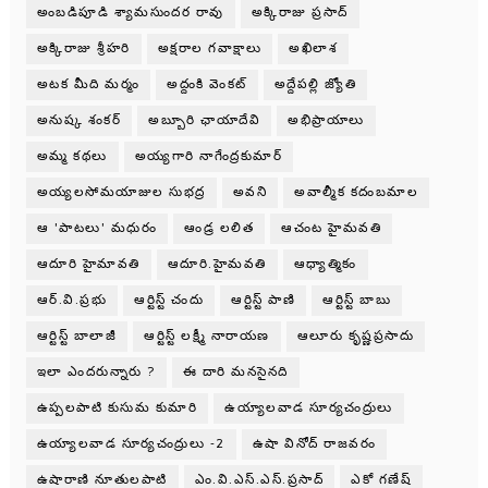
అంబడిపూడి శ్యామసుందర రావు
అక్కిరాజు ప్రసాద్
అక్కిరాజు శ్రీహరి
అక్షరాల గవాక్షాలు
అఖిలాశ
అటక మీది మర్మం
అద్దంకి వెంకట్
అద్దేపల్లి జ్యోతి
అనుష్క శంకర్
అబ్బూరి ఛాయాదేవి
అభిప్రాయాలు
అమ్మ కథలు
అయ్యగారి నాగేంద్రకుమార్
అయ్యలసోమయాజుల సుభద్ర
అవని
అవాల్మీక కదంబమాల
ఆ 'పాటలు' మధురం
ఆండ్ర లలిత
ఆచంట హైమవతి
ఆదూరి హైమావతి
ఆదూరి.హైమవతి
ఆధ్యాత్మికం
ఆర్.వి.ప్రభు
ఆర్టిస్ట్ చందు
ఆర్టిస్ట్ పాణి
ఆర్టిస్ట్ బాబు
ఆర్టిస్ట్ బాలాజీ
ఆర్టిస్ట్ లక్ష్మీ నారాయణ
ఆలూరు కృష్ణప్రసాదు
ఇలా ఎందరున్నారు ?
ఈ దారి మనసైనది
ఉప్పలపాటి కుసుమ కుమారి
ఉయ్యాలవాడ సూర్యచంద్రులు
ఉయ్యాలవాడ సూర్యచంద్రులు -2
ఉషా వినోద్ రాజవరం
ఉషారాణి నూతులపాటి
ఎం.వి.ఎస్.ఎస్.ప్రసాద్
ఎకో గణేష్