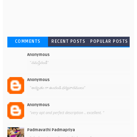
COMMENTS
RECENT POSTS
POPULAR POSTS
Anonymous
"నమస్తేనండీ"
Anonymous
"అద్భుతం గా ఉందండి.ధన్యవాదములు"
Anonymous
"very apt and perfect description .. excellent. "
Padmavathi Padmapriya