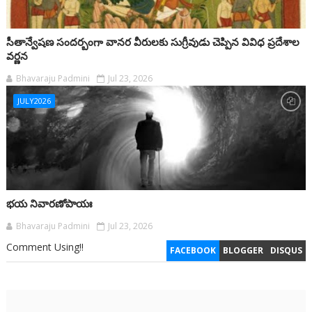
సీతాన్వేషణ సందర్బంగా వానర వీరులకు సుగ్రీవుడు చెప్పిన వివిధ ప్రదేశాల
వర్ణన
Bhavaraju Padmini
Jul 23, 2026
JULY2026
భయ నివారణోపాయః
Bhavaraju Padmini
Jul 23, 2026
Comment Using!!
FACEBOOK
BLOGGER
DISQUS