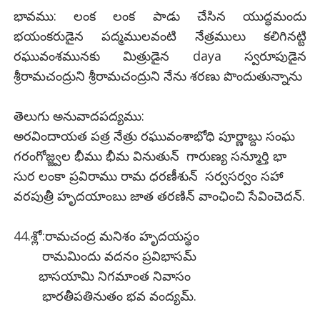
భావము: లంక లంక పాడు చేసిన యుద్ధమందు
భయంకరుడైన పద్మములవంటి నేత్రములు కలిగినట్టి
రఘువంశమునకు మిత్రుడైన daya స్వరూపుడైన
శ్రీరామచంద్రుని శ్రీరామచంద్రుని నేను శరణు పొందుతున్నాను
తెలుగు అనువాదపద్యము:
అరవిందాయత పత్ర నేత్రు రఘువంశాభోధి పూర్ణాబ్దు సంఘ
గరంగోజ్జ్వల భీము భీమ వినుతున్ గారుణ్య సన్మూర్తి భా
సుర లంకా ప్రవిరాము రామ ధరణీశున్ సర్వసర్వం సహా
వరపుత్రీ హృదయాంబు జాత తరణిన్ వాంఛించి సేవించెదన్.
44.శ్లో:రామచంద్ర మనిశం హృదయస్థం
రామమిందు వదనం ప్రవిభాసమ్
భాసయామి నిగమాంత నివాసం
భారతీపతినుతం భవ వంద్యమ్.