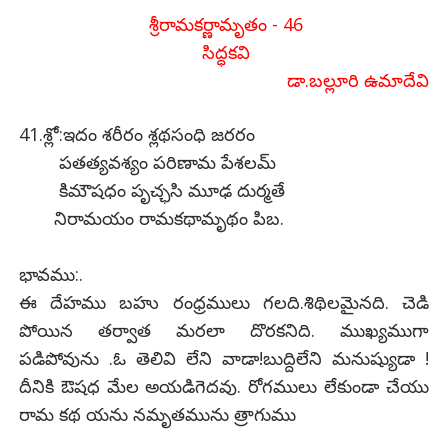
శ్రీరామకర్ణామృతం - 46
సిద్ధకవి
డా.బల్లూరి ఉమాదేవి
41.శ్లో:ఇదం శరీరం శ్లథసంధి జరరం
పతత్యవశ్యం పరిణామ పేశలమ్
కిమౌషధం పృచ్ఛసి మూఢ దుర్మతే
నిరామయం రామకథామృథం పిబ.
భావము:.
ఈ దేహము బహు రంధ్రములు గలది.శిథిలమైనది. చెడి
పోయిన తర్వాత మరలా దొరకనిది. ముఖ్యముగా
పడిపోవును .ఓ తెలివి లేని వాడా!బుద్దిలేని మనుష్యుడా !
దీనికి ఔషధ మేల అయడిగెదవు. రోగములు లేకుండా చేయు
రామ కథ యను నమృతమును త్రాగుము