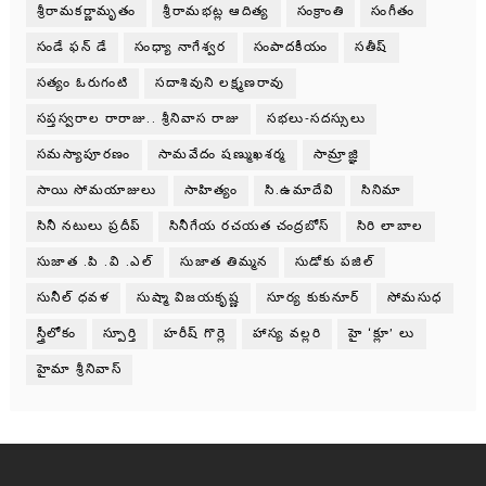
శ్రీరామకర్ణామృతం
శ్రీరామభట్ల ఆదిత్య
సంక్రాంతి
సంగీతం
సండే ఫన్ డే
సంధ్యా నాగేశ్వర
సంపాదకీయం
సతీష్
సత్యం ఓరుగంటి
సదాశివుని లక్ష్మణరావు
సప్తస్వరాల రారాజు.. శ్రీనివాస రాజు
సభలు-సదస్సులు
సమస్యాపూరణం
సామవేదం షణ్ముఖశర్మ
సామ్రాజ్ఞి
సాయి సోమయాజులు
సాహిత్యం
సి.ఉమాదేవి
సినిమా
సినీ నటులు ప్రదీప్
సినీగేయ రచయత చంద్రబోస్
సిరి లాబాల
సుజాత .పి .వి .ఎల్
సుజాత తిమ్మన
సుడోకు పజిల్
సునీల్ ధవళ
సుష్మా విజయకృష్ణ
సూర్య కుకునూర్
సోమసుధ
స్త్రీలోకం
స్పూర్తి
హరీష్ గొర్లె
హాస్య వల్లరి
హై ‘క్లూ’ లు
హైమా శ్రీనివాస్