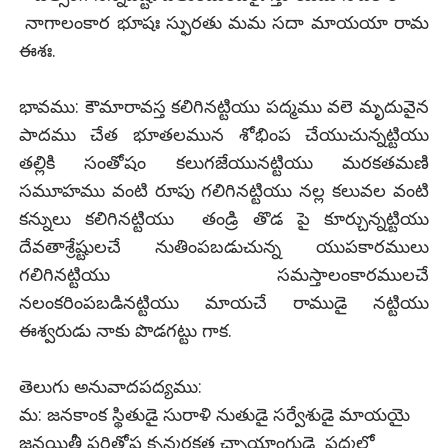
నాగాలంకార భూషః స్ఫురతు మమ సదా మాయయా రామ
ఈశః.
భావము: కౌమారావస్త కలిగినట్టియు పద్మము వలె మృదువైన
పాదము చేత భూతలమున శోభింప చేయుచున్నట్టియు
తల్లికి సంతోషం కలుగజేయునట్టియు మరకతమణి
సమూహము వంటి రూపు గలిగినట్టియు నల్ల కలువల వంటి
కన్నులు కలిగినట్టియు తండ్రి తొడ పై కూర్చున్నట్టియు
దేవతాశ్రేష్టులచే నుతింపబడుచున్న యుపకారములు
గలిగినట్టియు సమస్తాలంకారములచే
నలంకరింపబడినట్టియు మాయచే రాముడై నట్టియు
ఈశ్వరుడు నాకు పొడగట్టు గాక.
తెలుగు అనువాదపద్యము:
మ: జనకాంక స్థితుడై సురాళి నుతుడై సర్వేశుడై మాయయై
జనయిత్రీ పరితోష కృన్మరకత చ్ఛాయాంగుడై పద్మలో