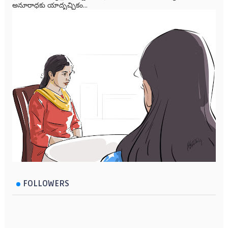
అనూరాధకు యాదృచ్ఛికం...
FOLLOWERS