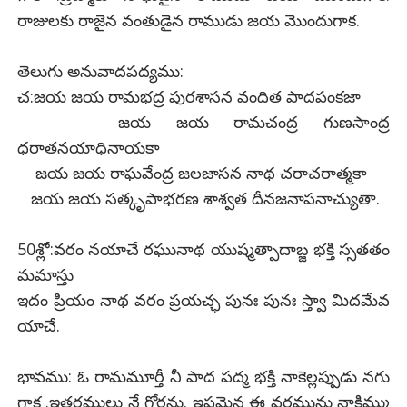
రాజులకు రాజైన వంతుడైన రాముడు జయ మొందుగాక.
తెలుగు అనువాదపద్యము:
చ:జయ జయ రామభద్ర పురశాసన వందిత పాదపంకజా
జయ జయ రామచంద్ర గుణసాంద్ర
ధరాతనయాధినాయకా
జయ జయ రాఘవేంద్ర జలజాసన నాథ చరాచరాత్మకా
జయ జయ సత్కృపాభరణ శాశ్వత దీనజనాపనాచ్యుతా.
50శ్లో:వరం నయాచే రఘునాథ యుష్మత్పాదాబ్జ భక్తి స్సతతం
మమాస్తు
ఇదం ప్రియం నాథ వరం ప్రయచ్ఛ పునః పునః స్త్వా మిదమేవ
యాచే.
భావము: ఓ రామమూర్తీ నీ పాద పద్మ భక్తి నాకెల్లప్పుడు నగు
గాక .ఇతరములు నే గోరను. ఇష్టమైన ఈ వరమును నాకిమ్ము