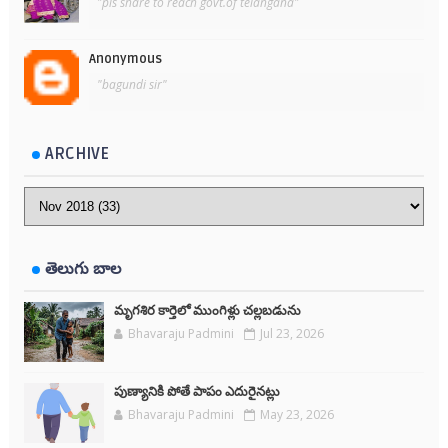
"pls share to reach govt.of telangana"
Anonymous
"bagundi sir"
ARCHIVE
తెలుగు బాల
మృగశిర కార్తెలో ముంగిళ్లు చల్లబడును
Bhavaraju Padmini
Jul 23, 2026
పుణ్యానికి పోతే పాపం ఎదురైనట్లు
Bhavaraju Padmini
May 23, 2026