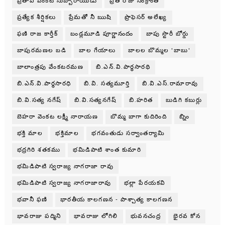
ప్రతాప వెంకట సుబ్బారాయుడు
ప్రతి రోజు సంక్రాంతి
ప్రత్యేక శీర్షికలు
ప్రేమతో నీ ఋషి
ప్రొఫెసర్ అలేఖ్య
ఫణి రాజ కార్తీక్
బండ్లమూడి పూర్ణానందం
బాపు స్టొరీ బోర్డు
బాపురమణల బడి
బాల గేయాలు
బాలల బొమ్మల 'బాబు'
బాలాంత్రపు వేంకటరమణ
బి.ఎన్.వి.పార్థసారథి
బి.ఎన్.వి.పార్ధసారధి
బి.వి. సత్యమూర్తి
బి.వి.ఎస్.రామారావు
బి.వి.సత్య నగేష్
బి.వి.సత్యనగేష్
బి.హరిత
బుడిగి కబుర్లు
బెహరా వెంకట లక్ష్మీ నారాయణ
బొమ్మ బాగా కుదిరింది
బ్నిం
భక్తి మాల
భక్తిమాల
భగవంతుడు సర్వాంతర్యామి
భద్రగిరి శతకము
భమిడిపాటి శాంత కుమారి
భమిడిపాటి స్వరాజ్య నాగరాజా రావు
భమిడిపాటి స్వరాజ్య నాగరాజారావు
భల్లా పేరయకవి
భవానీ ఫణి
భారతీయ కాలగణన - పాశ్చాత్య కాలగణన
భావరాజు పద్మిని
భావరాజు లోగిలి
భువనచంద్ర
భైరవ కోన