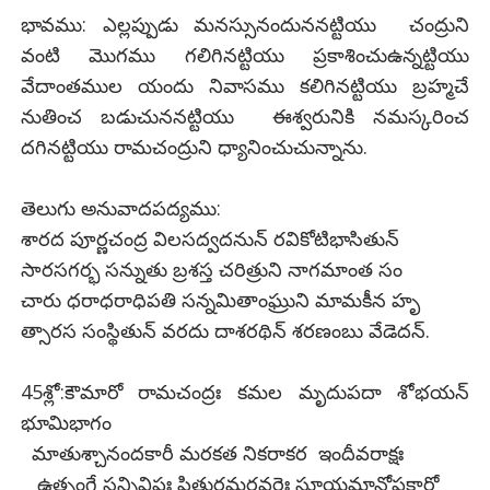
భావము: ఎల్లప్పుడు మనస్సునందుననట్టియు చంద్రుని
వంటి మొగము గలిగినట్టియు ప్రకాశించుఉన్నట్టియు
వేదాంతముల యందు నివాసము కలిగినట్టియు బ్రహ్మచే
నుతించ బడుచుననట్టియు ఈశ్వరునికి నమస్కరించ
దగినట్టియు రామచంద్రుని ధ్యానించుచున్నాను.
తెలుగు అనువాదపద్యము:
శారద పూర్ణచంద్ర విలసద్వదనున్ రవికోటిభాసితున్
సారసగర్భ సన్నుతు బ్రశస్త చరిత్రుని నాగమాంత సం
చారు ధరాధరాధిపతి సన్నమితాంఘ్రుని మామకీన హృ
త్సారస సంస్థితున్ వరదు దాశరథిన్ శరణంబు వేడెదన్.
45శ్లో:కౌమారో రామచంద్రః కమల మృదుపదా శోభయన్
భూమిభాగం
మాతుశ్చానందకారీ మరకత నికరాకర ఇందీవరాక్షః
ఉత్సంగే సన్నివిష్టః పితురమరవరైః స్తూయమానోపకారో