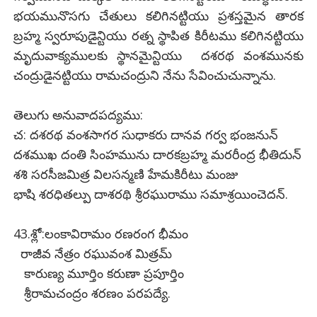
భయమునొసగు చేతులు కలిగినట్టియు ప్రశస్తమైన తారక
బ్రహ్మ స్వరూపుడైన్టియు రత్న స్థాపిత కిరీటము కలిగినట్టియు
మృదువాక్యములకు స్థానమైన్టియు దశరథ వంశమునకు
చంద్రుడైనట్టియు రామచంద్రుని నేను సేవించుచున్నాను.
తెలుగు అనువాదపద్యము:
చ: దశరథ వంశసాగర సుధాకరు దానవ గర్వ భంజనున్
దశముఖ దంతి సింహమును దారకబ్రహ్మ మరరీంద్ర భీతిదున్
శశి సరసీజమిత్ర విలసన్మణి హేమకిరీటు మంజు
భాషి శరధితల్పు దాశరథి శ్రీరఘురాము సమాశ్రయించెదన్.
43.శ్లో:లంకావిరామం రణరంగ భీమం
రాజీవ నేత్రం రఘువంశ మిత్రమ్
కారుణ్య మూర్తిం కరుణా ప్రపూర్తిం
శ్రీరామచంద్రం శరణం పరపద్యే.