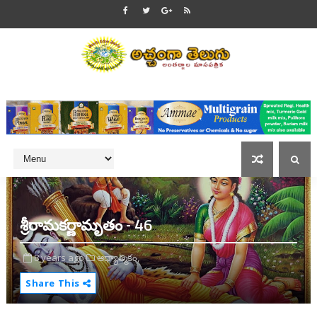
శ్రీరామకర్ణామృతం - 46
8 years ago
ఆధ్యాత్మికం,
Share This