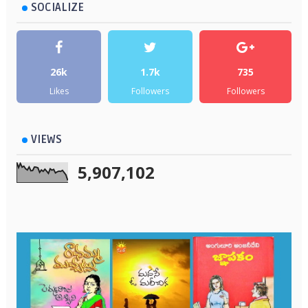
SOCIALIZE
26k
1.7k
735
Likes
Followers
Followers
VIEWS
5,907,102