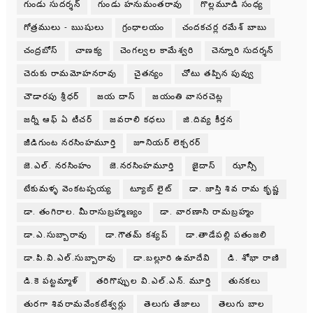
గుండు సుదర్శన్
గుండు హనుమంతరావు
గొల్లమూడి సంధ్య
గోత్రములు - ఋషులు
గ్రంధాలయం
చందకచర్ల రమేశ్ బాబు
చంద్రబోస్
చాణక్య
చెంగల్వల కామేశ్వరి
చెన్నూరి సుదర్శన్
చెరుకు రామమోహనరావు
చైతన్యం
చోటు తప్పిన పువ్వు
చౌడారపు శ్రీధర్
జయ దాస్
జయంతి వాసరచెట్ల
జర్నీ ఆఫ్ ఏ టీచర్
జవరాలి కధలు
జి.దివ్య కీర్తన
జీడిగుంట నరసింహమూర్తి
జూనియర్ లెక్చరర్
జె.ఎల్. నరసింహం
జె.నరసింహమూర్తి
జైదాస్
ఝాన్సీ
టేకుమళ్ళ వెంకటప్పయ్య
ట్యూబ్ లైట్
డా. జాస్తి శివ రామ కృష్ణ
డా. తంగిరాల. మీరాసుబ్రహ్మణ్యం
డా. వారణాసి రామబ్రహ్మం
డా.ఎ.సుబ్బారావు
డా.గౌతమ్ కశ్యప్
డా.తాడేపల్లి పతంజలి
డా.పి.వి.ఎల్.సుబ్బారావు
డా.బల్లూరి ఉమాదేవి
డి. శోభా రాణి
డి.కె పట్టమ్మాళ్
తరిగొప్పుల వి.ఎల్.ఎన్. మూర్తి
తునకలు
తురగా శివరామవేంకటేశ్వర్లు
తెలుగు తేజాలు
తెలుగు బాల