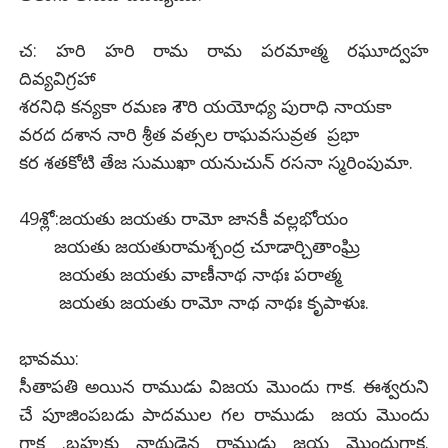
చ: హరి హరి రామ రామ పరమాత్మ రఘూద్వహ
దివ్యవిగ్రహా
శరనిధి కన్యకా రమణ శౌరి యయోధ్య పురాధి నాయకా
వరద దశాన నారి శ్రీత వత్సల రాఘవసువ్రత ప్రభా
కర శతకోటి తేజ సుముఖా యనుచున్ రసనా స్మరింపుమా.
49శ్లో:జయతు జయతు రామో జానకీ వల్లభోయం
జయతు జయతురామశ్చంద్ర చూడార్చితాంఘ్రి
జయతు జయతు వాణీనాథ నాథః పరాత్మ
జయతు జయతు రామో నాథ నాథః కృపాళుః.
భావము:
సీతాపతి అయిన రాముడు విజయ మొందు గాక. ఈశ్వరుని
చే పూజింపబడు పాదముల గల రాముడు జయ మొందు
గాక .బ్రహ్మకు నాథుడైన రాముడు జయ మొందుగాక.