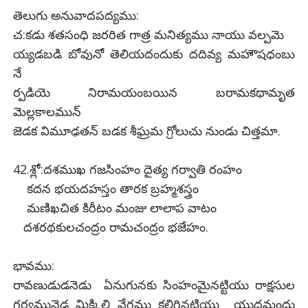
తెలుగు అనువాదపద్యము:
చ:కడు శతసంధి జరరిత గాత్ర మనిత్యము నాయు వల్పమె
య్యడబడి బోవునో తెలియదందుకు దదివ్య మహౌషధంబు
నే
ర్పడియె నిరామయంబయిన బరామకథామృత
మెల్లకాలమున్
జెడక విమూఢతన్ బడక శీఘ్రమ గ్రోలుచు నుండు చిత్తమా.
42.శ్లో:దశముఖ గజసింహం దైత్య గర్వాతి రంహం
కదన భయదహస్తం తారక బ్రహ్మశస్త్రం
మణిఖచిత కిరీటం మంజు లాలాప వాటం
దశరథకులచంద్రం రామచంద్రం భజేహం.
భావము:
రావణుడుడనెడు ఏనుగునకు సింహంమైనట్టియు రాక్షసుల
గర్వమునెడ మిక్కిలి వేగము కలిగినట్టియు యుద్ధమందు