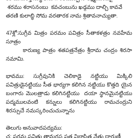
శరము శరాసనంబు కవచంబును ఖడ్గము దాల్చి కావవే
తరణి కులాబ్ధి సోమ వరతారక నామ శ్రితావనాచ్యుతా.
47శ్లో:సుగ్రీవ మిత్రం పరమం పవిత్రం సీతాకళత్రం నవహేమ
సూత్రం
కారుణ్య పాత్రం శతపత్రనేత్రం శ్రీరామ చంద్రం శిరసా
నమామి.
భావము: సుగ్రీవునికి చెలికాడై నట్టియు మిక్కిలి
పవిత్రుడైనట్టియు సీత భార్యగా కలిగిన నట్టియు కొత్తది యైన
బంగారు మొలత్రాడు కలిగినట్టియు దయా స్థానమైనట్టియు
పద్మములవంటి కన్నులు కలిగినట్టియు రామచంద్రుని
శిరస్సుచే నమస్కరించుచున్నాను
తెలుగు అనువాదపద్యము:
చ: పరమ పవిత్రు తామరస పత్ర విభాసిత నేత్రు ధారుణీ