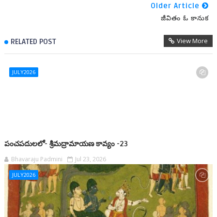
Older Article
జీవితం ఓ కానుక
View More
RELATED POST
JULY2026
పంచపదులలో- శ్రీమద్రామాయణ కావ్యం -23
Bhavaraju Padmini
Jul 23, 2026
JULY2026