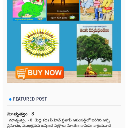
FEATURED POST
మాతృత్వం - 8
మాతృత్వం - 8 (పెద్ద కథ) సి.హెచ్.ప్రతాప్ ఆసుపత్రిలో జరిగిన అగ్ని
ప్రమాదం, ముఖ్యమైన ఒప్పంద పత్రాలు మాయం కావడం న్యాయవాది