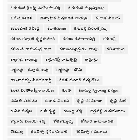
ఓరుగంటి శ్రీలక్ష్మి నరసింహ శర్మ
ఓరుగంటి సుబ్రహ్మణ్యం
ఓలేటి శశికళ
ఔత్సాహిక చిత్రకారిణి గాయత్రి
కందాళ విజయ
కంభంపాటి రవీంద్ర
కథాకదంబం
కనుపర్తి వరలక్ష్మమ్మ
కరణం కళ్యాణ్ కృష్ణకుమార్
కరణం రమాగాయత్రి
కరుణశ్రీ
కలిదిండి రామచంద్ర రాజు
కళాపరిపూర్ణుడు ‘బాపు’
కవితాఝరి
కాట్రగడ్డ కారుణ్య
కార్టూనిస్ట్ రామకృష్ణ
కార్టూన్లు
కార్టూన్లు - కన్నాజి రావు
కార్టూన్లు - బోసు
కాలనాధభట్ట వీరభద్రశాస్త్రి
కిరణ్ కుమార్ సత్యవోలు
కుంచె చింతాలక్ష్మీనారాయణ
కుంతి
కుందుర్తి స్వరాజ్య పద్మజ
కుమతీ శతకము
కురాడ విజయ
కృష్ణ కసవరాజు
కృష్ణ మణి
కె.ఎస్.పద్మజ
కె.బి.కృష్ణ
కొంపెల్ల శర్మ
కొత్తపల్లి ఉదయబాబు
కొల్లూరు విజయా శర్మ
కోతికొమ్మచ్చి
కోసూరి ఉమాభారతి
కౌండిన్య
గజవెళ్ళి శ్రీనివాసాచారి
గరిమెళ్ళ గమనాలు