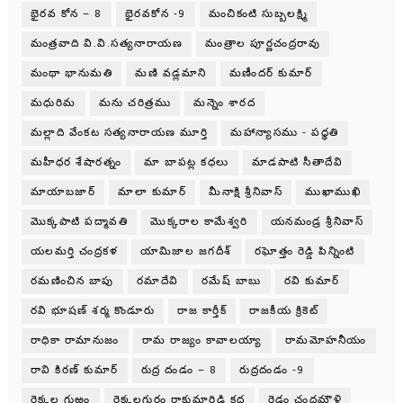
భైరవ కోన – 8
భైరవకోన -9
మంచికంటి సుబ్బలక్ష్మి
మంత్రవాది వి.వి.సత్యనారాయణ
మంత్రాల పూర్ణచంద్రరావు
మంథా భానుమతి
మణి వడ్లమాని
మణీందర్ కుమార్
మధురిమ
మను చరిత్రము
మన్నెం శారద
మల్లాది వేంకట సత్యనారాయణ మూర్తి
మహాన్యాసము - పధ్ధతి
మహీధర శేషారత్నం
మా బాపట్ల కధలు
మాడపాటి సీతాదేవి
మాయాబజార్
మాలా కుమార్
మీనాక్షి శ్రీనివాస్
ముఖాముఖి
మొక్కపాటి పద్మావతి
మొక్కరాల కామేశ్వరి
యనమండ్ర శ్రీనివాస్
యలమర్తి చంద్రకళ
యామిజాల జగదీశ్
రఘోత్తం రెడ్డి పిన్నింటి
రమణించిన బాపు
రమాదేవి
రమేష్ బాబు
రవి కుమార్
రవి భూషణ్ శర్మ కొండూరు
రాజ కార్తీక్
రాజకీయ క్రికెట్
రాధికా రామానుజం
రామ రాజ్యం కావాలయ్యా
రామమోహనీయం
రావి కిరణ్ కుమార్
రుద్ర దండం – 8
రుద్రదండం -9
రెక్కల గుఱ్ఱం
రెక్కలగుర్రం రాకుమారిడి కధ
రెడ్లం చంద్రమౌళి