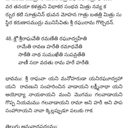
వర తనయా కళత్రుని విభాకర సంభవ మిత్రు నవ్య క
ర్బుర కటి సూత్రునిన్ భువన మోహన గాత్రు బతత్రి మిత్రు సు
స్థిర కరుణాసముద్రు మునిసేవితు శ్రీ రఘురామ గొల్చెదన్.
48..శ్లో:శ్రీరాఘవేతి రమణేతి రఘూద్వహేతి
రామేతి రావణ హరేతి రమాధవేతి
సాకేతి నాథ సుముఖేతి సుపవ్రతేతి
వాణీ సదా వదతు రామ హరే హరేతి.
భావము: శ్రీ రాఘవా యని మనోహరుడా యనిరఘూద్వహా
యని రావణుని సంహరించిన వాడాయని లక్ష్మీనాథా యని
అయోధ్యా నాయకాయని మంచి మొగము గలవాడాయని
గొప్ప నియమము గలవాడాయని రామా అని హరీ అని పాప
సంహారాయని నావా క్కెల్లప్పుడూ పలుకు గాక.
తెలుగు అనువాదపద్యము: