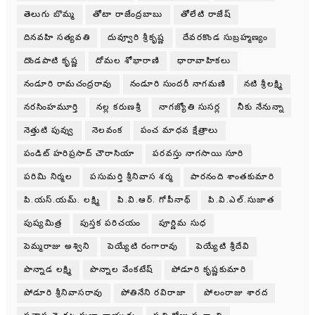
తెలుగు బొమ్మ
తోటా రాజేంద్రబాబు
తోలేటి రాజేష్
దినవహి సత్యవతి
దువ్వూరి శ్రీకృష్ణ
దేవరకొండ సుబ్రహ్మణ్యం
దొండపాటి కృష్ణ
దోమల శోభారాణి
ధారావాహికలు
నండూరి రామచంద్రరావు
నండూరి సుందరీ నాగమణి
నటి శ్రీలక్ష్మి
నరసింహమూర్తి
నల్ల కరుణశ్రీ
నాగజ్యోతి సుసర్ల
నీకు నేనున్నా
నెత్తుటి పువ్వు
నెలవంక
పంచ మాధవ క్షేత్రాలు
పండిట్ హరిప్రసాద్ చౌరాసియా
పరవస్తు నాగసాయి సూరి
పరిమి నిర్మల
పసుమర్తి శ్రీనివాస శర్మ
పారనంది శాంతకుమారి
పి.యస్.యమ్. లక్ష్మి
పి.వి.ఆర్. గోపీనాథ్
పి.వి.ఎల్.సుజాత
పుష్యమిత్ర
పుస్తక పరిచయం
పూర్ణిమ సుధ
పెమ్మరాజు అశ్విని
పెయ్యేటి రంగారావు
పెయ్యేటి శ్రీదేవి
పొన్నాడ లక్ష్మి
పొన్నాల వేంకటేష్
పోడూరి కృష్ణకుమారి
పోడూరి శ్రీనివాసరావు
పోతినేని రవిరాజా
పోలంరాజు శారద