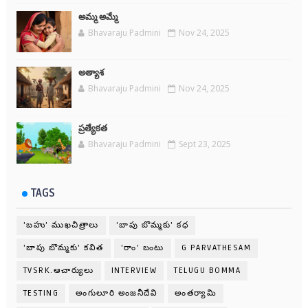
అమ్మ అమ్మే
Bhavaraju Padmini
Nov 24, 2025
అత్యాశ
Bhavaraju Padmini
Nov 24, 2025
ప్రత్యేకత
Bhavaraju Padmini
Sept 23, 2025
TAGS
'బహు' ముఖచిత్రాలు
'బాపు బొమ్మకు' కధ
'బాపు బొమ్మకు' కవిత
'రాం' బంటు
G PARVATHESAM
TVSRK.ఆచార్యులు
INTERVIEW
TELUGU BOMMA
TESTING
అంగులూరి అంజనీదేవి
అంతర్యామి