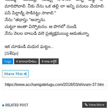
మారిపోవాలి. నీకు నేను ఒక తల్లి లా అన్ని పనులు చేయాలి.
పసి పిల్లాడ్ని సాకినట్టు సాకాలి."
నేను "తథాస్తు "అన్నాను.
చుట్టూ అంతా విస్పోటనం. ఆ పొగలో నుండి
నేను నెలల బాలుడి వలె ప్రత్యక్షమయ్యి ఆడుతున్నా.
ఇక చూడండి మధుర ఘట్టం...
(సశేషం)
Tags
# ధారావాహికలు
# రాజ కార్తీక్
Share This
View More
RELATED POST