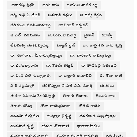
చౌడారపు శ్రీధర్
జయ దాస్
జయంతి వాసరచెట్ల
జర్నీ ఆఫ్ ఏ టీచర్
జవరాలి కధలు
జి.దివ్య కీర్తన
జీడిగుంట నరసింహమూర్తి
జూనియర్ లెక్చరర్
జె.ఎల్. నరసింహం
జె.నరసింహమూర్తి
జైదాస్
ఝాన్సీ
టేకుమళ్ళ వెంకటప్పయ్య
ట్యూబ్ లైట్
డా. జాస్తి శివ రామ కృష్ణ
డా. తంగిరాల. మీరాసుబ్రహ్మణ్యం
డా. వారణాసి రామబ్రహ్మం
డా.ఎ.సుబ్బారావు
డా.గౌతమ్ కశ్యప్
డా.తాడేపల్లి పతంజలి
డా.పి.వి.ఎల్.సుబ్బారావు
డా.బల్లూరి ఉమాదేవి
డి. శోభా రాణి
డి.కె పట్టమ్మాళ్
తరిగొప్పుల వి.ఎల్.ఎన్. మూర్తి
తునకలు
తురగా శివరామవేంకటేశ్వర్లు
తెలుగు తేజాలు
తెలుగు బాల
తెలుగు బొమ్మ
తోటా రాజేంద్రబాబు
తోలేటి రాజేష్
దినవహి సత్యవతి
దువ్వూరి శ్రీకృష్ణ
దేవరకొండ సుబ్రహ్మణ్యం
దొండపాటి కృష్ణ
దోమల శోభారాణి
ధారావాహికలు
నండూరి రామచంద్రరావు
నండూరి సుందరీ నాగమణి
నటి శ్రీలక్ష్మి