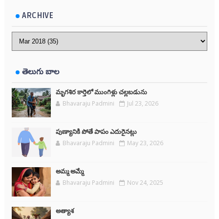
ARCHIVE
తెలుగు బాల
మృగశిర కార్తెలో ముంగిళ్లు చల్లబడును
Bhavaraju Padmini
Jul 23, 2026
పుణ్యానికి పోతే పాపం ఎదురైనట్లు
Bhavaraju Padmini
May 23, 2026
అమ్మ అమ్మే
Bhavaraju Padmini
Nov 24, 2025
అత్యాశ