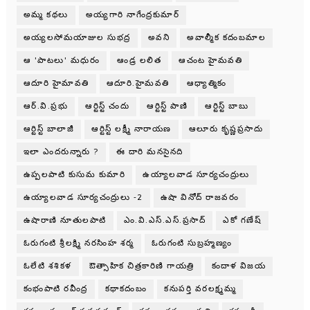
అమ్మ కథలు
అయ్యగారి నాగేంద్రకుమార్
అయ్యలసోమయాజుల సుభద్ర
అవని
అవాల్మీక కదంబమాల
ఆ 'పాటలు' మధురం
ఆండ్ర లలిత
ఆచంట హైమవతి
ఆదూరి హైమావతి
ఆదూరి.హైమవతి
ఆధ్యాత్మికం
ఆర్.వి.ప్రభు
ఆర్టిస్ట్ చందు
ఆర్టిస్ట్ పాణి
ఆర్టిస్ట్ బాబు
ఆర్టిస్ట్ బాలాజీ
ఆర్టిస్ట్ లక్ష్మీ నారాయణ
ఆలూరు కృష్ణప్రసాదు
ఇలా ఎందరున్నారు ?
ఈ దారి మనసైనది
ఉప్పలపాటి కుసుమ కుమారి
ఉయ్యాలవాడ సూర్యచంద్రులు
ఉయ్యాలవాడ సూర్యచంద్రులు -2
ఉషా వినోద్ రాజవరం
ఉషారాణి నూతులపాటి
ఎం.వి.ఎస్.ఎస్.ప్రసాద్
ఎకో గణేష్
ఓరుగంటి శ్రీలక్ష్మి నరసింహ శర్మ
ఓరుగంటి సుబ్రహ్మణ్యం
ఓలేటి శశికళ
ఔత్సాహిక చిత్రకారిణి గాయత్రి
కందాళ విజయ
కంభంపాటి రవీంద్ర
కథాకదంబం
కనుపర్తి వరలక్ష్మమ్మ