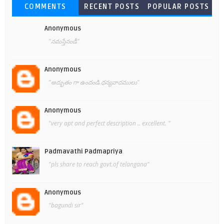
COMMENTS
RECENT POSTS
POPULAR POSTS
Anonymous
"నమస్తేనండీ"
Anonymous
"అద్భుతం గా ఉందండి.ధన్యవాదములు"
Anonymous
"very apt and perfect description .. excellent. "
Padmavathi Padmapriya
"pls share to reach govt.of telangana"
Anonymous
"bagundi sir"