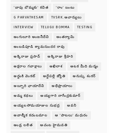
'బాపు బొమ్మకు' కవిత
'రాం' బంటు
G PARVATHESAM
TVSRK.ఆచార్యులు
INTERVIEW
TELUGU BOMMA
TESTING
అంగులూరి అంజనీదేవి
అంతర్యామి
అంబడిపూడి శ్యామసుందర రావు
అక్కిరాజు ప్రసాద్
అక్కిరాజు శ్రీహరి
అక్షరాల గవాక్షాలు
అఖిలాశ
అటక మీది మర్మం
అద్దంకి వెంకట్
అద్దేపల్లి జ్యోతి
అనుష్క శంకర్
అబ్బూరి ఛాయాదేవి
అభిప్రాయాలు
అమ్మ కథలు
అయ్యగారి నాగేంద్రకుమార్
అయ్యలసోమయాజుల సుభద్ర
అవని
అవాల్మీక కదంబమాల
ఆ 'పాటలు' మధురం
ఆండ్ర లలిత
ఆచంట హైమవతి