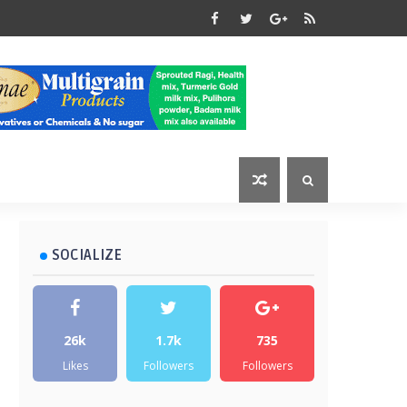
SOCIALIZE
26k
1.7k
735
Likes
Followers
Followers