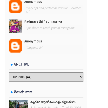
Anonymous
"very apt and perfect description .. excellen
t. "
Padmavathi Padmapriya
"pls share to reach govt.of telangana"
Anonymous
"bagundi sir"
ARCHIVE
తెలుగు బాల
మృగశిర కార్తెలో ముంగిళ్లు చల్లబడును
Bhavaraju Padmini
Jul 23, 2026