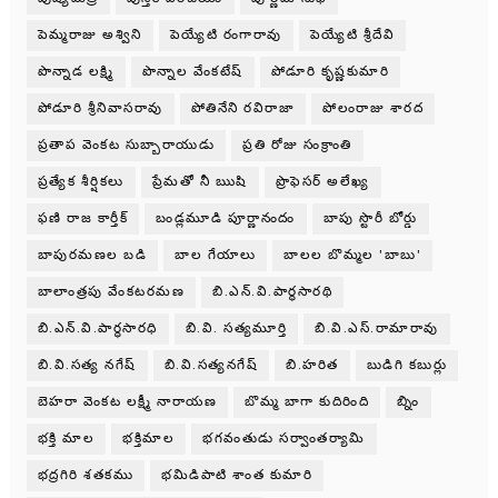
పెమ్మరాజు అశ్విని
పెయ్యేటి రంగారావు
పెయ్యేటి శ్రీదేవి
పొన్నాడ లక్ష్మి
పొన్నాల వేంకటేష్
పోడూరి కృష్ణకుమారి
పోడూరి శ్రీనివాసరావు
పోతినేని రవిరాజా
పోలంరాజు శారద
ప్రతాప వెంకట సుబ్బారాయుడు
ప్రతి రోజు సంక్రాంతి
ప్రత్యేక శీర్షికలు
ప్రేమతో నీ ఋషి
ప్రొఫెసర్ అలేఖ్య
ఫణి రాజ కార్తీక్
బండ్లమూడి పూర్ణానందం
బాపు స్టొరీ బోర్డు
బాపురమణల బడి
బాల గేయాలు
బాలల బొమ్మల 'బాబు'
బాలాంత్రపు వేంకటరమణ
బి.ఎన్.వి.పార్థసారథి
బి.ఎన్.వి.పార్ధసారధి
బి.వి. సత్యమూర్తి
బి.వి.ఎస్.రామారావు
బి.వి.సత్య నగేష్
బి.వి.సత్యనగేష్
బి.హరిత
బుడిగి కబుర్లు
బెహరా వెంకట లక్ష్మీ నారాయణ
బొమ్మ బాగా కుదిరింది
బ్నిం
భక్తి మాల
భక్తిమాల
భగవంతుడు సర్వాంతర్యామి
భద్రగిరి శతకము
భమిడిపాటి శాంత కుమారి