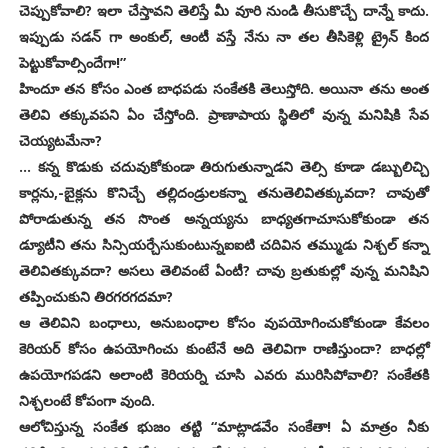
చెప్పుకోవాలి? ఇలా చేస్తావని తెలిస్తే
మీ వూరి నుండి తీసుకొచ్చే దాన్నే కాదు.
ఇప్పుడు సడన్ గా అంకుల్, ఆంటీ వస్తే నేను నా తల తీసికెళ్లి ట్రైన్ కింద
పెట్టుకోవాల్సిందేగా!”
హిందూ తన కోసం ఎంత బాధపడు సంకేతకి తెలుస్తోది. అయినా తను అంత
తెలివి తక్కువపని ఏం చేస్తోంది.
ప్రాణాపాయ
స్థితిలో వున్న మనిషికి సేవ
చెయ్యటమేనా
?
...
కన్న కొడుకు చదువుకోకుండా తిరుగుతున్నాడని తెల్సి
కూడా
డబ్బులిచ్చి
కార్లను,-బైక్లను కొనిచ్చే తల్లిదండ్రులకన్నా తనుతెలివితక్కువదా
?
చావుతో
పోరాడుతున్న తన సొంత అన్నయ్యను బాధ్యతగాచూసుకోకుండా తన
డ్యూటీని తను సిన్సియ
ర్
చేసుకుంటున్న
ఐఐటి చదివిన తమ్ముడు
నిశ్చల్ కన్నా
తెలివితక్కువదా
?
అసలు తెలివంటే ఏంటీ? చావు బ్రతుకుల్లో వున్న మనిషిని
తప్పించుకుని తిరగరగదమా?
ఆ తెలివిని బంధాలు
,
అనుబంధాల కోసం వుపయోగించుకోకుండా కేవలం
కెరియర్ కోసం ఉపయోగించు కుంటేనే అది తెలివిగా రాణిస్తుందా? బాధల్లో
ఉపయోగపడని అలాంటి కెరియర్ని చూసి ఎవరు మురిసిపోవాలి? సంకేతకి
నిశ్చలంటే కోపంగా వుంది.
ఆలోచిస్తున్న సంకేత భుజం తట్టి “మాట్లాడవేం సంకేతా! ఏ మాత్రం నీకు