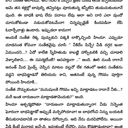
కానీ సంకేత అలాలేదు. తనీ గదిలోకి వచ్చిన క్షణం నుండీ తనకి కన్పించకుండా
ఆమె తన కళ్లల్లో బావుల్ని తవ్వినట్లు వూరుతున్న కన్నీటిని తుడుచుకుంటూనే
వుంది. ఈ బాధకి భాష లేదు పదాలు లేవు
అలా
అని దారి ఎలా వుందో
చూసుకోకుండా నడుచుకోవటమేనా! చిన్నప్పుడైతే కిందపడినా లేపి
ఓదార్చేవాళ్లు ఉంటారు. ఇప్పుడలా కాదుగా!
అందుకే సంకేత రెక్క పుచ్చుకుని పక్కకి లాక్కొచ్చింది హిందూ. ఎప్పుడూ
చూడనంత కోపంగా సంకేతవైపు చూసి “ నీకిదేం పిచ్చే! వీడి
దగ్గర ఇంకా
ఏముందని...
?
ఏదో కాలేజి స్నేహితుడు కాబట్టి హాస్పిటలికి వచ్చి చూడాలి
వెళ్ళాలికాని.... ఈ సపర్యలేంటి
?
అసహ్యంగా ..” అంది. ఊరి నుండి రాగానే
అనంత్ మీద ప్రెండ్స్ చెప్పిన మాటల వల్లనో లేక గతంలో అతన సంకేతను
వద్దని బాధపెట్టాడనో తెలియదు కాని, అతనంటే వున్న గౌరవం పూర్తిగా
పోయింది హిందూకి...
సంకేత నొచ్చుకుంటూ “మనుషులకి గొరవం ఇచ్చి మాట్లాడటం రాదానే నీకు...?
మరీ ఇంత దారుణంగా మాట్లాడతావెందుకు?” అంది.
హిందూ ఆశ్చర్యపోతూ “దారుణంగా మాట్లాడుతున్నానా! వీడు నిన్నెంత
ఘోరంగా బాధపెట్టాడో అప్పుడే మర్చిపోయావా! ఆ బాధలోంచి నిన్ను బయటకి
తీసుకురావటానికి నా తాతలు దిగొచ్చారు. అది నేను మరచిపోలేను. అయినా
వీడి కేంటే మర్యాద ఇచ్చేది. ఇవ్వకుంటే లేచొచ్చి నన్ను కొడతాడంటావా? అంత