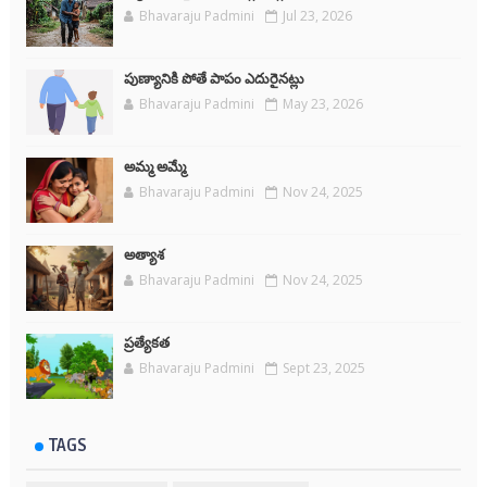
Bhavaraju Padmini
Jul 23, 2026
పుణ్యానికి పోతే పాపం ఎదురైనట్లు
Bhavaraju Padmini
May 23, 2026
అమ్మ అమ్మే
Bhavaraju Padmini
Nov 24, 2025
అత్యాశ
Bhavaraju Padmini
Nov 24, 2025
ప్రత్యేకత
Bhavaraju Padmini
Sept 23, 2025
TAGS