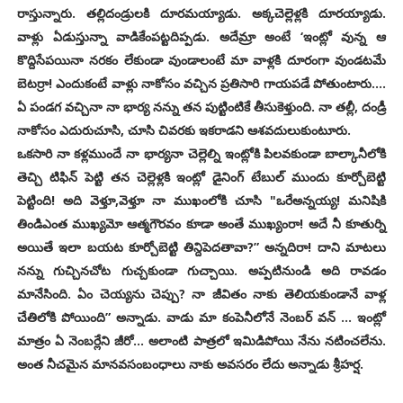
రాస్తున్నారు. తల్లిదండ్రులకి దూరమయ్యాడు. అక్కచెల్లెళ్లకి దూరయ్యాడు.
వాళ్లు ఏడుస్తున్నా వాడికేంపట్టదిప్పడు.
అదేమ్రా అంటే ‘
ఇంట్లో వున్న ఆ
కొద్దిసేపయినా నరకం లేకుండా వుండాలంటే మా వాళ్లకి దూరంగా వుండటమే
బెటర్రా! ఎందుకంటే వాళ్లు నాకోసం వచ్చిన ప్రతిసారి గాయపడే పోతుంటారు....
ఏ పండగ వచ్చినా నా భార్య నన్ను తన పుట్టింటికే తీసుకెళ్తుంది. నా తల్లీ
,
దండ్రీ
నాకోసం ఎదురుచూసి
,
చూసి చివరకు ఇకరాడని ఆశవదులుకుంటూరు.
ఒకసారి నా కళ్లముందే నా భార్యనా చెల్లెల్ని ఇంట్లోకి పిలవకుండా బాల్కానీలోకి
తెచ్చి టిఫిన్ పెట్టి తన చెల్లెళ్లకి ఇంట్లో డైనింగ్ టేబుల్ ముందు కూర్చోబెట్టి
పెట్టింది! అది వెళ్తూ,వెళ్తూ నా ముఖంలోకి చూసి
"
ఒరేఅన్నయ్య! మనిషికి
తిండిఎంత ముఖ్యమో ఆత్మగౌరవం కూడా అంతే ముఖ్యంరా! అదే నీ కూతుర్ని
అయితే ఇలా బయట కూర్చోబెట్టి తిన్దిపెదతావా?” అన్నదిరా! దాని మాటలు
నన్ను గుచ్చినచోట గుచ్చకుండా గుచ్చాయి. అప్పటినుండి అది రావడం
మానేసింది. ఏం చెయ్యను చెప్పు? నా జీవితం నాకు తెలియకుండానే వాళ్ల
చేతిలోకి పోయింది” అన్నాడు. వాడు మా కంపెనీలోనే నెంబర్ వన్ ... ఇంట్లో
మాత్రం ఏ నెంబర్లేని జీరో... అలాంటి పాత్రలో ఇమిడిపోయి నేను నటించలేను.
అంత నీచమైన
మానవసంబంధాలు
నాకు అవసరం లేదు అన్నాడు శ్రీహర్ష.