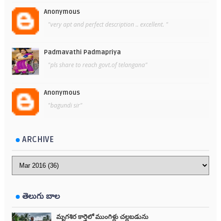
Anonymous
"very apt and perfect description .. excellent. "
Padmavathi Padmapriya
"pls share to reach govt.of telangana"
Anonymous
"bagundi sir"
ARCHIVE
తెలుగు బాల
మృగశిర కార్తెలో ముంగిళ్లు చల్లబడును