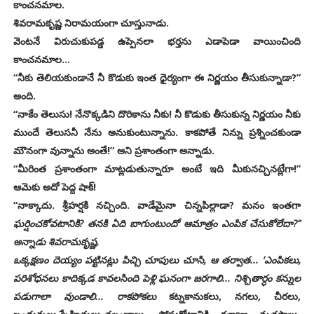
కాంచనమాల.
శివరామకృష్ణ నిరామయంగా చూస్తునాడు.
వెంటనే విరుచుకుపడ్డ ఉప్పెనలా భర్తను ఎడాపెడా వాయించింది
కాంచనమాల...
“నీకు తెలియకుండానే నీ కొడుకు ఇంత ధైర్యంగా ఈ నిర్ణయం తీసుకున్నాడా?”
అంది.
“నాకేం తెలుసు! నేనొక్కడిని దొరికాను నీకు! నీ కొడుకు తీసుకున్న నిర్ణయం నీకు
ముందే తెలుసనీ నేను అనుకుంటున్నాను. కాకపోతే నిన్ను ప్రశ్నించకుండా
మౌనంగా వున్నాను అంతే!” అని ప్రశాంతంగా అన్నాడు.
“మీరింత ప్రశాంతంగా మాట్లడుతున్నారూ అంటే ఇది మీకునచ్చినట్లేగా!”
ఆమెకు అదో పెద్ద షాక్!
“నాక్కాదు. శ్రీహర్షకి నచ్చింది. వాడేమైనా చిన్నపిల్లాడా? మనం ఇంతగా
ఘర్షించకోవటానికి? తనకి ఏది బాగుంటుందో ఆమాత్రం ఎంపిక చేసుకోలేదా?”
అన్నాడు శివరామకృష్ణ.
ఒక్కక్షణం దెయ్యం పట్టినట్లు పిచ్చి చూపులు చూసి, ఆ తర్వాత... ‘ఎంపికలు,
పరిశోధనలు కాదిక్కడ కావలసింది పెళ్లి ఘనంగా జరగాలి... నిశ్చితార్ధం కన్నుల
పడుగాలా వుండాలి... రాకపోకలు
కట్నకానుకలు, నగలు, చీరలు,