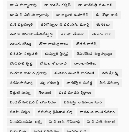
డా.ఎ.సుబ్బారావు
డా.గౌతమ్ కశ్యప్
డా.తాడేపల్లి పతంజలి
డా.పి.వి.ఎల్.సుబ్బారావు
డా.బల్లూరి ఉమాదేవి
డి. శోభా రాణి
డి.కె పట్టమ్మాళ్
తరిగొప్పుల వి.ఎల్.ఎన్. మూర్తి
తునకలు
తురగా శివరామవేంకటేశ్వర్లు
తెలుగు తేజాలు
తెలుగు బాల
తెలుగు బొమ్మ
తోటా రాజేంద్రబాబు
తోలేటి రాజేష్
దినవహి సత్యవతి
దువ్వూరి శ్రీకృష్ణ
దేవరకొండ సుబ్రహ్మణ్యం
దొండపాటి కృష్ణ
దోమల శోభారాణి
ధారావాహికలు
నండూరి రామచంద్రరావు
నండూరి సుందరీ నాగమణి
నటి శ్రీలక్ష్మి
నరసింహమూర్తి
నల్ల కరుణశ్రీ
నాగజ్యోతి సుసర్ల
నీకు నేనున్నా
నెత్తుటి పువ్వు
నెలవంక
పంచ మాధవ క్షేత్రాలు
పండిట్ హరిప్రసాద్ చౌరాసియా
పరవస్తు నాగసాయి సూరి
పరిమి నిర్మల
పసుమర్తి శ్రీనివాస శర్మ
పారనంది శాంతకుమారి
పి.యస్.యమ్. లక్ష్మి
పి.వి.ఆర్. గోపీనాథ్
పి.వి.ఎల్.సుజాత
పుష్యమిత్ర
పుస్తక పరిచయం
పూర్ణిమ సుధ