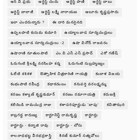
ఆర్.వి.ప్రభు
ఆర్టిస్ట్ చందు
ఆర్టిస్ట్ పాణి
ఆర్టిస్ట్ బాబు
ఆర్టిస్ట్ బాలాజీ
ఆర్టిస్ట్ లక్ష్మీ నారాయణ
ఆలూరు కృష్ణప్రసాదు
ఇలా ఎందరున్నారు ?
ఈ దారి మనసైనది
ఉప్పలపాటి కుసుమ కుమారి
ఉయ్యాలవాడ సూర్యచంద్రులు
ఉయ్యాలవాడ సూర్యచంద్రులు -2
ఉషా వినోద్ రాజవరం
ఉషారాణి నూతులపాటి
ఎం.వి.ఎస్.ఎస్.ప్రసాద్
ఎకో గణేష్
ఓరుగంటి శ్రీలక్ష్మి నరసింహ శర్మ
ఓరుగంటి సుబ్రహ్మణ్యం
ఓలేటి శశికళ
ఔత్సాహిక చిత్రకారిణి గాయత్రి
కందాళ విజయ
కంభంపాటి రవీంద్ర
కథాకదంబం
కనుపర్తి వరలక్ష్మమ్మ
కరణం కళ్యాణ్ కృష్ణకుమార్
కరణం రమాగాయత్రి
కరుణశ్రీ
కలిదిండి రామచంద్ర రాజు
కళాపరిపూర్ణుడు ‘బాపు’
కవితాఝరి
కాట్రగడ్డ కారుణ్య
కార్టూనిస్ట్ రామకృష్ణ
కార్టూన్లు
కార్టూన్లు - కన్నాజి రావు
కార్టూన్లు - బోసు
కాలనాధభట్ట వీరభద్రశాస్త్రి
కిరణ్ కుమార్ సత్యవోలు