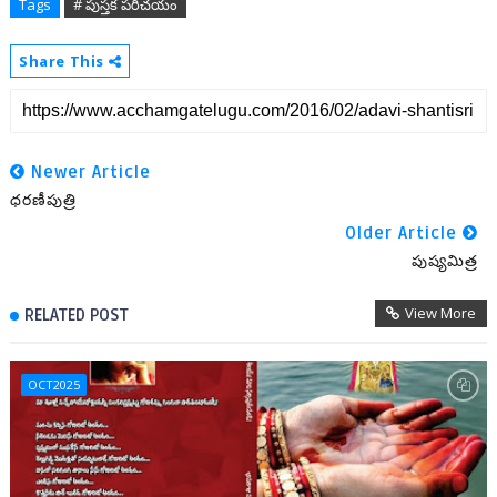
Tags
# పుస్తక పరిచయం
Share This
Newer Article
ధరణీపుత్రి
Older Article
పుష్యమిత్ర
View More
RELATED POST
OCT2025