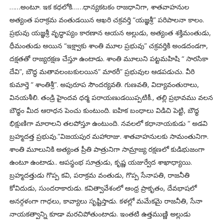
……అంటూ. ఇక కధలోకి……ధాన్యకటకం రాజధానిగా, శాతవాహనుల
అత్యంత పరాక్రమ వంతుడయిన ఆఖరి చక్రవర్తి “యజ్ఞశ్రీ” పరిపాలనా కాలం.
ప్రభువు యజ్ఞశ్రీ వృద్ధాప్యం కారణాన ఆయన అల్లుడు, అత్యంత శక్తిమంతుడు,
ధీమంతుడు అయిన “ఇక్ష్వాకు శాంతి మూల ప్రభువు” చక్రవర్తికి అండదండగా,
దక్షతతో రాజ్యరక్షణ చేస్తూ ఉంటాడు. శాంతి మూలుని పట్టమహిషి “ సారసికా
దేవి”, బౌద్ధ మతావలంబకులయిన” మాఠరీ” ప్రభువుల ఆడపడుచు. వీరి
కుమార్తె “ శాంతిశ్రీ”. అపురూప సౌందర్యవతి. గుణవతి, విద్యావంతురాలు,
వినయశీలి. తండ్రి హైందవ ధర్మ పరాయణుడయిప్పటికీ., తల్లి ప్రభావము వలన
బౌధ్ధం మీద ఆరాధన పెంచు కుంటుంది. ఐహిక బంధాలు విడిచి పెట్టి, బౌధ్ధ
భిక్షుణిగా మారాలని తలపోస్తూ ఉంటుంది. నవలలో కధానాయకుడు “ అడవి
బ్రహ్మదత్త ప్రభువు.”విజయపుర మహారాజు. శాతవాహనులకు సామంతునిగా.
శాంతి మూలునికి అత్యంత ప్రీతి పాత్రునిగా సామ్రాజ్య రక్షణలో కుడిభుజంగా
ఉంటూ ఉంటాడు.. ఆపస్థంభ సూత్రుడు, కృష్ణ యజుర్వేద శాఖాధ్యాయి.
బ్రహ్మదత్తుడు గొప్ప కవి, పరాక్రమ వంతుడు, గొప్ప సేనాపతి, రాజనీతి
కోవిదుడు, సుందరాకారుడు. కవిత్వావేశంలో ఆంధ్ర ప్రాకృతం, దేవభాషలో
అనర్గళంగా గాధలు, కావ్యాలు సృష్టిస్తాడు. కళల్లో మమేకమై రాజనీతి, సేనా
నాయకత్వాన్ని కూడా మరచిపోతుంటాడు. ఇంతటి ఉత్తముణ్ణి అల్లుడు