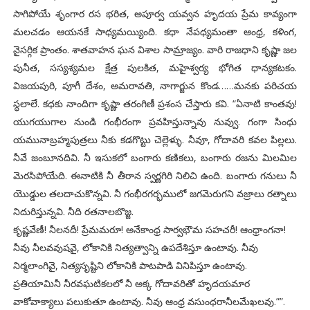
సాగిపోయే శృంగార రస భరిత, అపూర్వ యవ్వన హృదయ ప్రేమ కావ్యంగా
మలచడం ఆయనకే సాధ్యమయ్యింది. కధా నేపధ్యమంతా ఆంధ్ర, కళింగ,
నైసర్గిక ప్రాంతం. శాతవాహన ఘన విశాల సామ్రాజ్యం. వారి రాజధాని కృష్ణా జల
పునీత, సస్యశ్యమల క్షేత్ర పులకిత, మహైశ్వర్య భోగిత ధాన్యకటకం.
విజయపురి, పూగీ దేశం, అమరావతి, నాగార్జున కొండ……మనకు పరిచయ
స్ధలాలే. కధకు నాందిగా కృష్ణా తరంగిణీ ప్రశంస చేస్తారు కవి. “ఏనాటి కాంతవు!
యుగయుగాల నుండి గంభీరంగా ప్రవహిస్తున్నావు నువ్వు. గంగా సింధు
యమునాబ్రహ్మపుత్రలు నీకు కడగొట్టు చెల్లెళ్ళు. నీవూ, గోదావరి కవల పిల్లలు.
నీవే జంబూనదివి. నీ ఇసుకలో బంగారు కణికలు, బంగారు రజను మిలమిల
మెరసిపోయేది. ఈనాటికి నీ తీరాన స్వర్ణగిరి నిలిచి ఉంది. బంగారు గనులు నీ
యొడ్డుల తలదాచుకొన్నవి. నీ గంభీరగర్భములో జగమెరుగని వజ్రాలు రత్నాలు
నిదురిస్తున్నవి. నీది రతనాలబొజ్జ.
కృష్ణవేణీ! నీలనదీ! ప్రేమమరూ! అనేకాంధ్ర సార్వభౌమ సహచరీ! ఆంధ్రాంగనా!
నీవు నీలవవుషవై, లోకానికి నిత్యత్వాన్ని ఉపదేశిస్తూ ఉంటావు. నీవు
నిర్మలాంగివై, నిత్యసృష్టిని లోకానికి పాటపాడి వినిపిస్తూ ఉంటావు.
ప్రతియామినీ నీరవఘటికలలో నీ అక్క గోదావరితో హృదయమార
వాకోవాక్యాలు పలుకుతూ ఉంటావు. నీవు ఆంధ్ర వసుంధరానీలమేఖలవు.””.