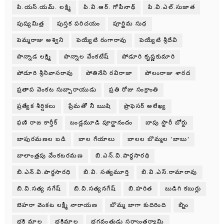
పి.యస్.యమ్. లక్ష్మి
పి.వి.ఆర్. గోపీనాథ్
పి.వి.ఎల్.సుజాత
పుష్యమిత్ర
పుస్తక పరిచయం
పూర్ణిమ సుధ
పెమ్మరాజు అశ్విని
పెయ్యేటి రంగారావు
పెయ్యేటి శ్రీదేవి
పొన్నాడ లక్ష్మి
పొన్నాల వేంకటేష్
పోడూరి కృష్ణకుమారి
పోడూరి శ్రీనివాసరావు
పోతినేని రవిరాజా
పోలంరాజు శారద
ప్రతాప వెంకట సుబ్బారాయుడు
ప్రతి రోజు సంక్రాంతి
ప్రత్యేక శీర్షికలు
ప్రేమతో నీ ఋషి
ప్రొఫెసర్ అలేఖ్య
ఫణి రాజ కార్తీక్
బండ్లమూడి పూర్ణానందం
బాపు స్టొరీ బోర్డు
బాపురమణల బడి
బాల గేయాలు
బాలల బొమ్మల 'బాబు'
బాలాంత్రపు వేంకటరమణ
బి.ఎన్.వి.పార్థసారథి
బి.ఎన్.వి.పార్ధసారధి
బి.వి. సత్యమూర్తి
బి.వి.ఎస్.రామారావు
బి.వి.సత్య నగేష్
బి.వి.సత్యనగేష్
బి.హరిత
బుడిగి కబుర్లు
బెహరా వెంకట లక్ష్మీ నారాయణ
బొమ్మ బాగా కుదిరింది
బ్నిం
భక్తి మాల
భక్తిమాల
భగవంతుడు సర్వాంతర్యామి