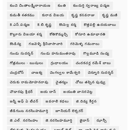
కుంచె చింతాలక్ష్మీనారాయణ
కుంతి
కుందుర్తి స్వరాజ్య పద్మజ
కుమతీ శతకము
కురాడ విజయ
కృష్ణ కసవరాజు
కృష్ణ మణి
కె.ఎస్.పద్మజ
కె.బి.కృష్ణ
కొంపెల్ల శర్మ
కొత్తపల్లి ఉదయబాబు
కొల్లూరు విజయా శర్మ
కోతికొమ్మచ్చి
కోసూరి ఉమాభారతి
కౌండిన్య
గజవెళ్ళి శ్రీనివాసాచారి
గరిమెళ్ళ గమనాలు
గుండు సుదర్శన్
గుండు హనుమంతరావు
గొల్లమూడి సంధ్య
గోత్రములు - ఋషులు
గ్రంధాలయం
చందకచర్ల రమేశ్ బాబు
చంద్రబోస్
చాణక్య
చెంగల్వల కామేశ్వరి
చెన్నూరి సుదర్శన్
చెరుకు రామమోహనరావు
చైతన్యం
చోటు తప్పిన పువ్వు
చౌడారపు శ్రీధర్
జయ దాస్
జయంతి వాసరచెట్ల
జర్నీ ఆఫ్ ఏ టీచర్
జవరాలి కధలు
జి.దివ్య కీర్తన
జీడిగుంట నరసింహమూర్తి
జూనియర్ లెక్చరర్
జె.ఎల్. నరసింహం
జె.నరసింహమూర్తి
జైదాస్
ఝాన్సీ