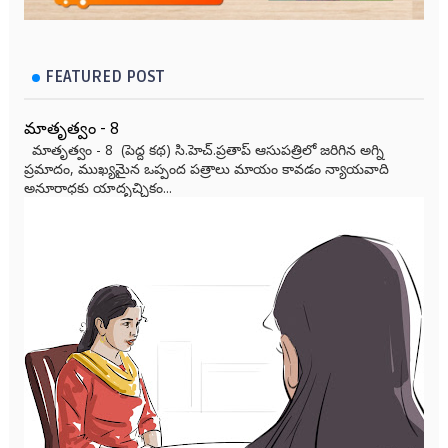
FEATURED POST
మాతృత్వం - 8
మాతృత్వం - 8 (పెద్ద కథ) సి.హెచ్.ప్రతాప్ ఆసుపత్రిలో జరిగిన అగ్ని
ప్రమాదం, ముఖ్యమైన ఒప్పంద పత్రాలు మాయం కావడం న్యాయవాది
అనూరాధకు యాదృచ్ఛికం...