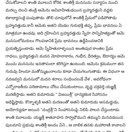
చేసుకోవాలని శాంతి మూలుని కోరిక. శాంతిశ్రీ మనసును సన్యాసం నుంచి
మరల్చ దలచి తండ్రి ఆమెను అవివాహితుడయిన బ్రహ్మదత్తుని వద్దకు
కళాభ్యాసంకై పంపుతాడు. తొలి చూపులోనే శాంతిశ్రీ ప్రేమలో పడిపోతాడు
బ్రహ్మదత్తుడు.కానీ ఆమెకు అతని యెడల గురుభక్తి తప్ప, ప్రేమ భావనలు ఏ
మాత్రమూ ఉండవు. అది గ్రహించిన బ్రహ్మదత్తుడు స్నేహ సాన్నిహిత్యంతో ఆమె
మనసులోమరులు గొలపడానికి ప్రేమ భావనలు ఉద్దీపించడానికి
ప్రయత్నిస్తుంటాడు. ఆమె స్నేహితురాళ్ళయిన అంతఃపుర కాంతల ప్రేమ
గాధలు, బ్రహ్మదత్తుని మదన మోహనాకారం, గంభీర, ధీరత్వం, ఔదార్యం ఆమె
మంచు మనసును ఇనతాపంలా కరిగిస్తూ ఉంటుంది. ఆమెను క్రమముగా తన
గురువు హిందూ మతోన్ముఖురాలను కూడా చేయగలుగుతాడు. ఈ విధంగా ఆ
నవజవ్వని మనసులో మదన శరాలు సంధించబడే వేళ , అవరోధంగా
ఎన్నోరాజకీయ పరిణామాలు చోటు చేసుకుంటాయి. వృద్ధ చక్రవర్తి యజ్ఞశ్రీ
మరణిస్తాడు. అతని కుమారుడు “ విజయిశ్రీ” ధాన్యకటక సిహాసనం
అధిష్టిస్తాడు. కొన్నాళ్ళకి అతని మరణంతో అతని కుమారుడు అసమర్ధుడు,
అయోగ్యుడూ అయిన “చంద్రశ్రీ”ని సింహాసనంపై నిలిపి పాలన చేస్తుంటాడు
శాంతి మూలుడు. యజ్ఞశ్రీ శాతవాహన సార్వభౌముని తమ్ముని మనవడయిన
పులమావి ప్రభువు శాంతిశ్రీ అందం విని , ఆ బాలిక తనకు మహారాణి కావాలని