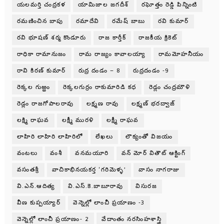
యలమర్తి చంద్రకళ
యామిజాల జగదీశ్
రఘోత్తం రెడ్డి పిన్నింటి
రమణించిన బాపు
రమాదేవి
రమేష్ బాబు
రవి కుమార్
రవి భూషణ్ శర్మ కొండూరు
రాజ కార్తీక్
రాజకీయ క్రికెట్
రాధికా రామానుజం
రామ రాజ్యం కావాలయ్యా
రామమోహనీయం
రావి కిరణ్ కుమార్
రుద్ర దండం – 8
రుద్రదండం -9
రెక్కల గుఱ్ఱం
రెక్కలగుర్రం రాకుమారిడి కధ
రెడ్లం చంద్రమౌళి
రెడ్లం రాజగోపాలరావు
లక్ష్మణ రావు
లక్ష్మణ్ భరద్వాజ్
లక్ష్మి రాఘవ
లక్ష్మీ మురళి
లక్ష్మీ రాఘవ
లాహిరి లాహిరి లాహిరిలో
లేఖలు
లౌక్యంతో విజయం
వంటలు
వంశీ
వనమయూరి
వన్ మోర్ వితౌట్ ఆక్టింగ్
వసంతశ్రీ
వాచికాభినయకర్త ‘గరిమెళ్ళ’
వాసం నాగరాజు
వి.ఎన్.ఆదిత్య
వి.ఎస్.కె.బాబూరావు
విసురజ
వీణ కుప్పయ్యార్
వెన్నెల్లో లాంచీ ప్రయాణం -3
వెన్నెల్లో లాంచీ ప్రయాణం- 2
వేదాంతం నరసింహశాస్త్రి