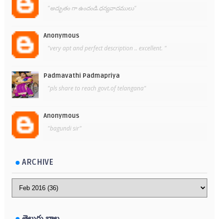
"అద్భుతం గా ఉందండి.ధన్యవాదములు"
Anonymous
"very apt and perfect description .. excellent. "
Padmavathi Padmapriya
"pls share to reach govt.of telangana"
Anonymous
"bagundi sir"
ARCHIVE
తెలుగు బాల