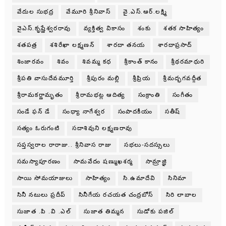
వేదుల సుభద్ర
వేమూరి శ్రీనివాస్
వై.ఎస్.ఆర్.లక్ష్మి
వైఎస్.కృష్ణేశ్వరరావు
వ్యక్తిత్వ వికాసం
శంకు
శతక సాహిత్యం
శతపత్ర
శశిరేఖా లక్ష్మణన్
శారదా తనయ
శారదాప్రసాద్
శింజారవం
శివం
శివమ్మ కధ
శ్రీకాంత్ కానం
శ్రీథరమాధురి
శ్రీపతి వాసుదేవమూర్తి
శ్రీపురం మల్లి
శ్రీప్రియ
శ్రీమద్భగవద్గీత
శ్రీరామకర్ణామృతం
శ్రీరామభట్ల ఆదిత్య
సంక్రాంతి
సంగీతం
సండే ఫన్ డే
సంధ్యా నాగేశ్వర
సంపాదకీయం
సతీష్
సత్యం ఓరుగంటి
సదాశివుని లక్ష్మణరావు
సప్తస్వరాల రారాజు.. శ్రీనివాస రాజు
సభలు-సదస్సులు
సమస్యాపూరణం
సామవేదం షణ్ముఖశర్మ
సామ్రాజ్ఞి
సాయి సోమయాజులు
సాహిత్యం
సి.ఉమాదేవి
సినిమా
సినీ నటులు ప్రదీప్
సినీగేయ రచయత చంద్రబోస్
సిరి లాబాల
సుజాత .పి .వి .ఎల్
సుజాత తిమ్మన
సుడోకు పజిల్