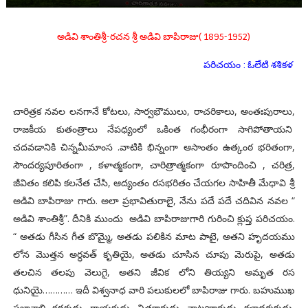
అడివి శాంతిశ్రీ-రచన శ్రీ అడివి బాపిరాజు( 1895-1952)
పరిచయం : ఓలేటి శశికళ
చారిత్రక నవల లనగానే కోటలు, సార్వభౌములు, రాచరికాలు, అంతఃపురాలు,
రాజకీయ కుతంత్రాలు నేపధ్యంలో ఒకింత గంభీరంగా సాగిపోతాయని
చదవడానికి చిన్నమీమాంస .వాటికి భిన్నంగా ఆసాంతం ఉత్కంఠ భరితంగా,
సౌందర్యపూరితంగా , కళాత్మకంగా, చారిత్రాత్మకంగా రూపొందించి , చరిత్ర,
జీవితం కలిపి కలనేత చేసి, ఆద్యంతం రసభరితం చేయగల సాహితీ మేధావి శ్రీ
అడివి బాపిరాజు గారు. అలా ప్రభావితురాలై, నేను పదే పదే చదివిన నవల “
అడివి శాంతిశ్రీ”. దీనికి ముందు అడివి బాపిరాజుగారి గురించి క్లుప్త పరిచయం.
“ అతడు గీసిన గీత బొమ్మై, అతడు పలికిన మాట పాటై, అతని హృదయము
లోన మొత్తన అర్ధవత్ కృతియై, అతడు చూసిన చూపు మెరుపై, అతడు
తలచిన తలపు వెలుగై, అతని జీవిక లోని తియ్యని అమృత రస
ధునియై………… ఇదీ విశ్వనాధ వారి పలుకులలో బాపిరాజు గారు. బహుముఖ
ప్రజ్ఞాశాలి. కధకుడు, గాయకుడు, చిత్రకారుడు, నాట్యకారుడు, కళాదర్శకుడు,