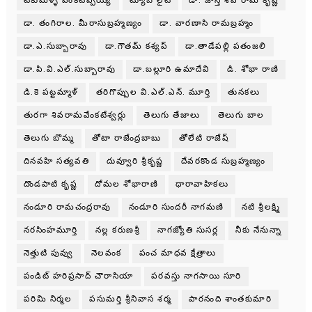
టేకుమళ్ళ వెంకటప్పయ్య
ట్యూబ్ లైట్
డా. జాస్తి శివ రామ కృష్ణ
డా. తంగిరాల. మీరాసుబ్రహ్మణ్యం
డా. వారణాసి రామబ్రహ్మం
డా.ఎ.సుబ్బారావు
డా.గౌతమ్ కశ్యప్
డా.తాడేపల్లి పతంజలి
డా.పి.వి.ఎల్.సుబ్బారావు
డా.బల్లూరి ఉమాదేవి
డి. శోభా రాణి
డి.కె పట్టమ్మాళ్
తరిగొప్పుల వి.ఎల్.ఎన్. మూర్తి
తునకలు
తురగా శివరామవేంకటేశ్వర్లు
తెలుగు తేజాలు
తెలుగు బాల
తెలుగు బొమ్మ
తోటా రాజేంద్రబాబు
తోలేటి రాజేష్
దినవహి సత్యవతి
దువ్వూరి శ్రీకృష్ణ
దేవరకొండ సుబ్రహ్మణ్యం
దొండపాటి కృష్ణ
దోమల శోభారాణి
ధారావాహికలు
నండూరి రామచంద్రరావు
నండూరి సుందరీ నాగమణి
నటి శ్రీలక్ష్మి
నరసింహమూర్తి
నల్ల కరుణశ్రీ
నాగజ్యోతి సుసర్ల
నీకు నేనున్నా
నెత్తుటి పువ్వు
నెలవంక
పంచ మాధవ క్షేత్రాలు
పండిట్ హరిప్రసాద్ చౌరాసియా
పరవస్తు నాగసాయి సూరి
పరిమి నిర్మల
పసుమర్తి శ్రీనివాస శర్మ
పారనంది శాంతకుమారి