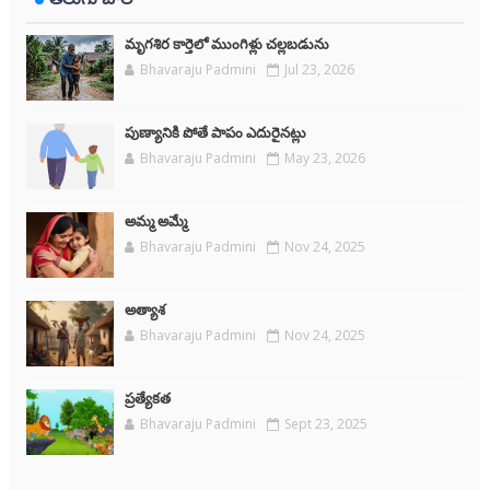
మృగశిర కార్తెలో ముంగిళ్లు చల్లబడును
Bhavaraju Padmini
Jul 23, 2026
పుణ్యానికి పోతే పాపం ఎదురైనట్లు
Bhavaraju Padmini
May 23, 2026
అమ్మ అమ్మే
Bhavaraju Padmini
Nov 24, 2025
అత్యాశ
Bhavaraju Padmini
Nov 24, 2025
ప్రత్యేకత
Bhavaraju Padmini
Sept 23, 2025