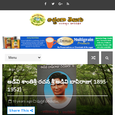
అడివి శాంతిశ్రీ-రచన శ్రీ అడివి బాపిరాజు( 1895-
1952)
10 years ago
పుస్తక పరిచయం,
Share This