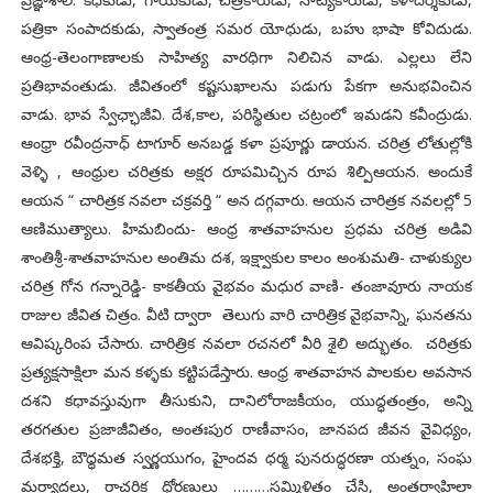
పత్రికా సంపాదకుడు, స్వాతంత్ర సమర యోధుడు, బహు భాషా కోవిదుడు.
ఆంధ్ర-తెలంగాణాలకు సాహిత్య వారధిగా నిలిచిన వాడు. ఎల్లలు లేని
ప్రతిభావంతుడు. జీవితంలో కష్టసుఖాలను పడుగు పేకగా అనుభవించిన
వాడు. భావ స్వేఛ్ఛాజీవి. దేశ,కాల, పరిస్థితుల చట్రంలో ఇమడని కవీంద్రుడు.
ఆంధ్రా రవీంద్రనాధ్ టాగూర్ అనబడ్డ కళా ప్రపూర్ణు డాయన. చరిత్ర లోతుల్లోకి
వెళ్ళి , ఆంధ్రుల చరిత్రకు అక్షర రూపమిచ్చిన రూప శిల్పిఆయన. అందుకే
ఆయన “ చారిత్రక నవలా చక్రవర్తి “ అన దగ్గవారు. ఆయన చారిత్రక నవలల్లో 5
ఆణిముత్యాలు. హిమబిందు- ఆంధ్ర శాతవాహనుల ప్రధమ చరిత్ర అడివి
శాంతిశ్రీ-శాతవాహనుల అంతిమ దశ, ఇక్ష్వాకుల కాలం అంశుమతి- చాళుక్యుల
చరిత్ర గోన గన్నారెడ్డి- కాకతీయ వైభవం మధుర వాణి- తంజావూరు నాయక
రాజుల జీవిత చిత్రం. వీటి ద్వారా తెలుగు వారి చారిత్రిక వైభవాన్ని, ఘనతను
ఆవిష్కరింప చేసారు. చారిత్రిక నవలా రచనలో వీరి శైలి అద్భుతం. చరిత్రకు
ప్రత్యక్షసాక్షిలా మన కళ్ళకు కట్టిపడేస్తారు. ఆంధ్ర శాతవాహన పాలకుల అవసాన
దశని కధావస్తువుగా తీసుకుని, దానిలోరాజకీయం, యుద్ధతంత్రం, అన్ని
తరగతుల ప్రజాజీవితం, అంతఃపుర రాణీవాసం, జానపద జీవన వైవిధ్యం,
దేశభక్తి, బౌధ్ధమత స్వర్ణయుగం, హైందవ ధర్మ పునరుద్ధరణా యత్నం, సంఘ
మర్యాదలు, రాచరిక ధోరణులు ………సమ్మిళితం చేసి, అంతర్వాహిలా