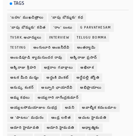
TAGS
'బహు' ముఖచిత్రాలు
'బాపు బొమ్మకు' కధ
'బాపు బొమ్మకు' కవిత
'రాం' బంటు
G PARVATHESAM
TVSRK.ఆచార్యులు
INTERVIEW
TELUGU BOMMA
TESTING
అంగులూరి అంజనీదేవి
అంతర్యామి
అంబడిపూడి శ్యామసుందర రావు
అక్కిరాజు ప్రసాద్
అక్కిరాజు శ్రీహరి
అక్షరాల గవాక్షాలు
అఖిలాశ
అటక మీది మర్మం
అద్దంకి వెంకట్
అద్దేపల్లి జ్యోతి
అనుష్క శంకర్
అబ్బూరి ఛాయాదేవి
అభిప్రాయాలు
అమ్మ కథలు
అయ్యగారి నాగేంద్రకుమార్
అయ్యలసోమయాజుల సుభద్ర
అవని
అవాల్మీక కదంబమాల
ఆ 'పాటలు' మధురం
ఆండ్ర లలిత
ఆచంట హైమవతి
ఆదూరి హైమావతి
ఆదూరి.హైమవతి
ఆధ్యాత్మికం