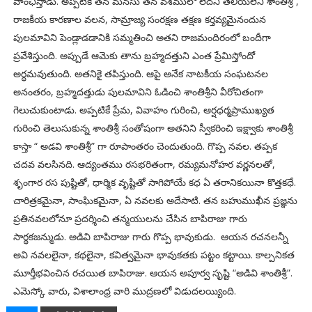
వాంఛిస్తాడు. అప్పటికే తన మనసు తన వశములో లేదని తెలియలేని శాంతిశ్రీ ,
రాజకీయ కారణాల వలన, సామ్రాజ్య సంరక్షణ తక్షణ కర్తవ్యమైనందున
పులమావిని పెండ్లాడడానికి సమ్మతించి అతని రాజమందిరంలో బందీగా
ప్రవేశిస్తుంది. అప్పుడే ఆమెకు తాను బ్రహ్మదత్తుని ఎంత ప్రేమిస్తోందో
అర్ధమవుతుంది. అతనికై తపిస్తుంది. ఆపై అనేక నాటకీయ సంఘటనల
అనంతరం, బ్రహ్మదత్తుడు పులమావిని ఓడించి శాంతిశ్రీని వీరోచితంగా
గెలుచుకుంటాడు. అప్పటికే ప్రేమ, వివాహం గురించి, ఆర్షధర్మప్రాముఖ్యత
గురించి తెలుసుకున్న శాంతిశ్రీ సంతోషంగా అతనిని స్వీకరించి ఇక్ష్వాకు శాంతిశ్రీ
కాస్తా “ అడవి శాంతిశ్రీ” గా రూపాంతరం చెందుతుంది. గొప్ప నవల. తప్పక
చదవ వలసినది. ఆద్యంతము రసభరితంగా, రమ్యమనోహర వర్ణనలతో,
శృంగార రస పుష్టితో, ధార్మిక వృష్టితో సాగిపోయే కధ ఏ తరానికయినా కొత్తకధే.
చారిత్రకమైనా, సాంఘికమైనా, ఏ నవలకు అదేసాటి. తన బహుముఖీన ప్రజ్ఞను
ప్రతినవలలోనూ ప్రదర్శించి తన్మయులను చేసిన బాపిరాజు గారు
సార్థకజన్ముడు. అడివి బాపిరాజు గారు గొప్ప భావుకుడు. ఆయన రచనలన్నీ
అవి నవలలైనా, కథలైనా, కవిత్వమైనా భావుకతకు పట్టం కట్టాయి. కాల్పనికత
మూర్తీభవించిన రచయిత బాపిరాజు. ఆయన అపూర్వ సృష్టి “అడివి శాంతిశ్రీ”.
ఎమెస్కో వారు, విశాలాంధ్ర వారి ముద్రణలో విడుదలయ్యింది.