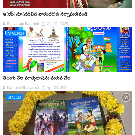
ఆ(య్! మా(చదివిన వారందరి)ది నర్సాపుర(వండి!
Bhavaraju Padmini
Oct 31, 2025
APRIL2024
తెలుగు నేల మాతృభాషను మరువ నేల
Padmini Bhavaraju
Apr 23, 2024
DEC2023