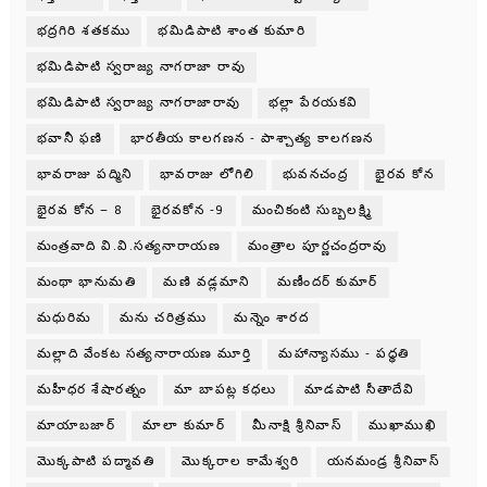
భద్రగిరి శతకము
భమిడిపాటి శాంత కుమారి
భమిడిపాటి స్వరాజ్య నాగరాజా రావు
భమిడిపాటి స్వరాజ్య నాగరాజారావు
భల్లా పేరయకవి
భవానీ ఫణి
భారతీయ కాలగణన - పాశ్చాత్య కాలగణన
భావరాజు పద్మిని
భావరాజు లోగిలి
భువనచంద్ర
భైరవ కోన
భైరవ కోన – 8
భైరవకోన -9
మంచికంటి సుబ్బలక్ష్మి
మంత్రవాది వి.వి.సత్యనారాయణ
మంత్రాల పూర్ణచంద్రరావు
మంథా భానుమతి
మణి వడ్లమాని
మణీందర్ కుమార్
మధురిమ
మను చరిత్రము
మన్నెం శారద
మల్లాది వేంకట సత్యనారాయణ మూర్తి
మహాన్యాసము - పధ్ధతి
మహీధర శేషారత్నం
మా బాపట్ల కధలు
మాడపాటి సీతాదేవి
మాయాబజార్
మాలా కుమార్
మీనాక్షి శ్రీనివాస్
ముఖాముఖి
మొక్కపాటి పద్మావతి
మొక్కరాల కామేశ్వరి
యనమండ్ర శ్రీనివాస్