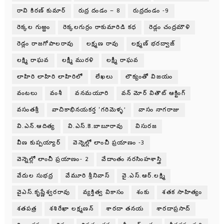
రావి కిరణ్ కుమార్
రుద్ర దండం – 8
రుద్రదండం -9
రెక్కల గుఱ్ఱం
రెక్కలగుర్రం రాకుమారిడి కధ
రెడ్లం చంద్రమౌళి
రెడ్లం రాజగోపాలరావు
లక్ష్మణ రావు
లక్ష్మణ్ భరద్వాజ్
లక్ష్మి రాఘవ
లక్ష్మీ మురళి
లక్ష్మీ రాఘవ
లాహిరి లాహిరి లాహిరిలో
లేఖలు
లౌక్యంతో విజయం
వంటలు
వంశీ
వనమయూరి
వన్ మోర్ వితౌట్ ఆక్టింగ్
వసంతశ్రీ
వాచికాభినయకర్త ‘గరిమెళ్ళ’
వాసం నాగరాజు
వి.ఎన్.ఆదిత్య
వి.ఎస్.కె.బాబూరావు
విసురజ
వీణ కుప్పయ్యార్
వెన్నెల్లో లాంచీ ప్రయాణం -3
వెన్నెల్లో లాంచీ ప్రయాణం- 2
వేదాంతం నరసింహశాస్త్రి
వేదుల సుభద్ర
వేమూరి శ్రీనివాస్
వై.ఎస్.ఆర్.లక్ష్మి
వైఎస్.కృష్ణేశ్వరరావు
వ్యక్తిత్వ వికాసం
శంకు
శతక సాహిత్యం
శతపత్ర
శశిరేఖా లక్ష్మణన్
శారదా తనయ
శారదాప్రసాద్