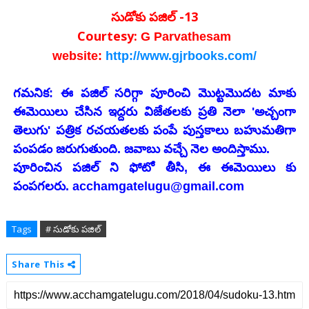
సుడోకు పజిల్ -13
Courtesy:
G Parvathesam
website:
http://www.gjrbooks.com/
గమనిక: ఈ పజిల్ సరిగ్గా పూరించి మొట్టమొదట మాకు
ఈమెయిలు చేసిన ఇద్దరు విజేతలకు ప్రతి నెలా 'అచ్చంగా
తెలుగు' పత్రిక రచయతలకు పంపే పుస్తకాలు బహుమతిగా
పంపడం జరుగుతుంది. జవాబు వచ్చే నెల అందిస్తాము.
పూరించిన పజిల్ ని ఫోటో తీసి, ఈ ఈమెయిలు కు
పంపగలరు. acchamgatelugu@gmail.com
Tags
# సుడోకు పజిల్
Share This