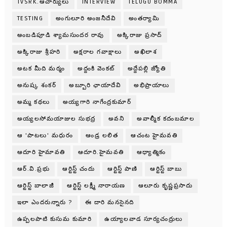
TVSRK.ఆచార్యులు
INTERVIEW
TELUGU BOMMA
TESTING
అంగులూరి అంజనీదేవి
అంతర్యామి
అంబడిపూడి శ్యామసుందర రావు
అక్కిరాజు ప్రసాద్
అక్కిరాజు శ్రీహరి
అక్షరాల గవాక్షాలు
అఖిలాశ
అటక మీది మర్మం
అద్దంకి వెంకట్
అద్దేపల్లి జ్యోతి
అనుష్క శంకర్
అబ్బూరి ఛాయాదేవి
అభిప్రాయాలు
అమ్మ కథలు
అయ్యగారి నాగేంద్రకుమార్
అయ్యలసోమయాజుల సుభద్ర
అవని
అవాల్మీక కదంబమాల
ఆ 'పాటలు' మధురం
ఆండ్ర లలిత
ఆచంట హైమవతి
ఆదూరి హైమావతి
ఆదూరి.హైమవతి
ఆధ్యాత్మికం
ఆర్.వి.ప్రభు
ఆర్టిస్ట్ చందు
ఆర్టిస్ట్ పాణి
ఆర్టిస్ట్ బాబు
ఆర్టిస్ట్ బాలాజీ
ఆర్టిస్ట్ లక్ష్మీ నారాయణ
ఆలూరు కృష్ణప్రసాదు
ఇలా ఎందరున్నారు ?
ఈ దారి మనసైనది
ఉప్పలపాటి కుసుమ కుమారి
ఉయ్యాలవాడ సూర్యచంద్రులు