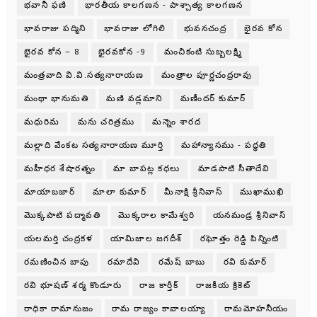
భవానీ ఫణి
భారతీయ కాలగణన - పాశ్చాత్య కాలగణన
భావరాజు పద్మిని
భావరాజు లోగిలి
భువనచంద్ర
భైరవ కోన
భైరవ కోన – 8
భైరవకోన -9
మంచికంటి సుబ్బలక్ష్మి
మంత్రవాది వి.వి.సత్యనారాయణ
మంత్రాల పూర్ణచంద్రరావు
మంథా భానుమతి
మణి వడ్లమాని
మణీందర్ కుమార్
మధురిమ
మను చరిత్రము
మన్నెం శారద
మల్లాది వేంకట సత్యనారాయణ మూర్తి
మహాన్యాసము - పధ్ధతి
మహీధర శేషారత్నం
మా బాపట్ల కధలు
మాడపాటి సీతాదేవి
మాయాబజార్
మాలా కుమార్
మీనాక్షి శ్రీనివాస్
ముఖాముఖి
మొక్కపాటి పద్మావతి
మొక్కరాల కామేశ్వరి
యనమండ్ర శ్రీనివాస్
యలమర్తి చంద్రకళ
యామిజాల జగదీశ్
రఘోత్తం రెడ్డి పిన్నింటి
రమణించిన బాపు
రమాదేవి
రమేష్ బాబు
రవి కుమార్
రవి భూషణ్ శర్మ కొండూరు
రాజ కార్తీక్
రాజకీయ క్రికెట్
రాధికా రామానుజం
రామ రాజ్యం కావాలయ్యా
రామమోహనీయం