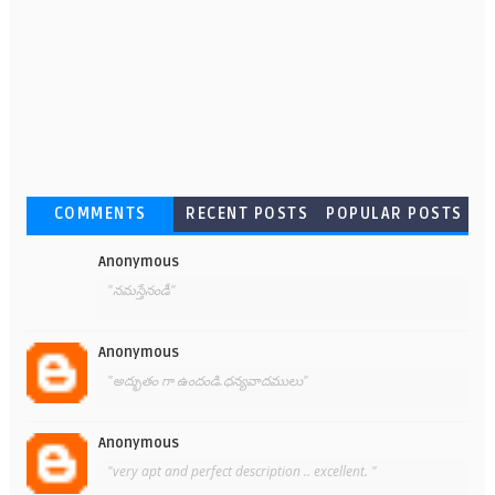
COMMENTS
RECENT POSTS
POPULAR POSTS
Anonymous
"నమస్తేనండీ"
Anonymous
"అద్భుతం గా ఉందండి.ధన్యవాదములు"
Anonymous
"very apt and perfect description .. excellent. "