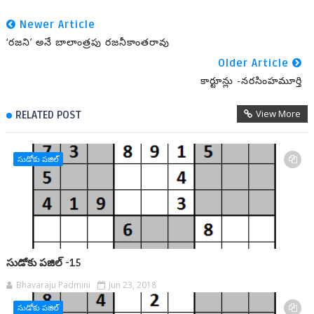
Newer Article
‘రజని’ అనే బాలాంత్రపు రజనీకాంతరావు
Older Article
కార్టూన్లు -నరసింహమూర్తి
View More
RELATED POST
సుడోకు పజిల్
సుడోకు పజిల్ -15
Bhavaraju Padmini
Jun 23, 2018
సుడోకు పజిల్