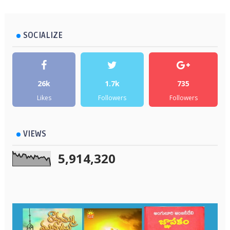
SOCIALIZE
26k
1.7k
735
Likes
Followers
Followers
VIEWS
5,914,320