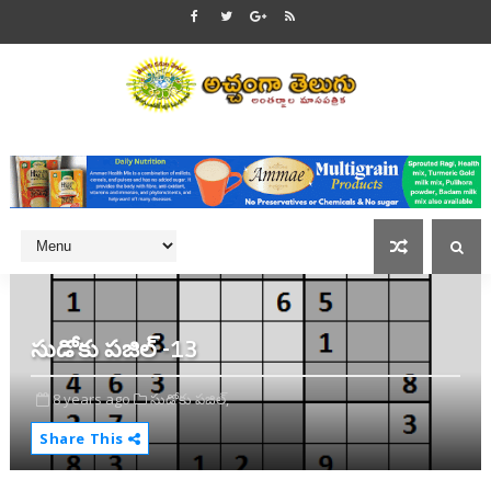
సుడోకు పజిల్ -13
8 years ago
సుడోకు పజిల్,
Share This