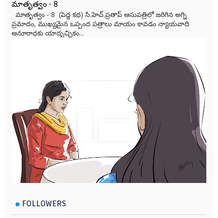
మాతృత్వం - 8
మాతృత్వం - 8 (పెద్ద కథ) సి.హెచ్.ప్రతాప్ ఆసుపత్రిలో జరిగిన అగ్ని
ప్రమాదం, ముఖ్యమైన ఒప్పంద పత్రాలు మాయం కావడం న్యాయవాది
అనూరాధకు యాదృచ్ఛికం...
FOLLOWERS