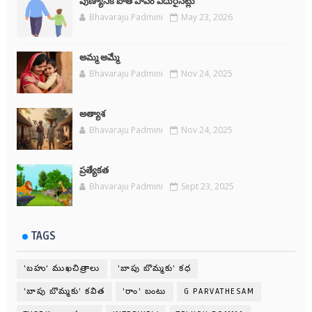
పుణ్యానికి పోతే పాపం ఎదురైనట్లు
Bhavaraju Padmini
May 23, 2026
అమ్మ అమ్మే
Bhavaraju Padmini
Nov 24, 2025
అత్యాశ
Bhavaraju Padmini
Nov 24, 2025
ప్రత్యేకత
Bhavaraju Padmini
Sept 23, 2025
TAGS
'బహు' ముఖచిత్రాలు
'బాపు బొమ్మకు' కధ
'బాపు బొమ్మకు' కవిత
'రాం' బంటు
G PARVATHESAM