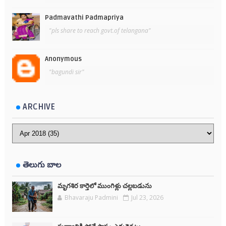
Padmavathi Padmapriya
"pls share to reach govt.of telangana"
Anonymous
"bagundi sir"
ARCHIVE
తెలుగు బాల
మృగశిర కార్తెలో ముంగిళ్లు చల్లబడును
Bhavaraju Padmini
Jul 23, 2026