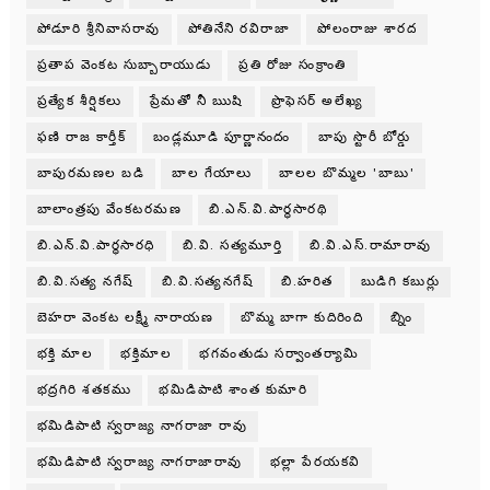
పోడూరి శ్రీనివాసరావు
పోతినేని రవిరాజా
పోలంరాజు శారద
ప్రతాప వెంకట సుబ్బారాయుడు
ప్రతి రోజు సంక్రాంతి
ప్రత్యేక శీర్షికలు
ప్రేమతో నీ ఋషి
ప్రొఫెసర్ అలేఖ్య
ఫణి రాజ కార్తీక్
బండ్లమూడి పూర్ణానందం
బాపు స్టొరీ బోర్డు
బాపురమణల బడి
బాల గేయాలు
బాలల బొమ్మల 'బాబు'
బాలాంత్రపు వేంకటరమణ
బి.ఎన్.వి.పార్థసారథి
బి.ఎన్.వి.పార్ధసారధి
బి.వి. సత్యమూర్తి
బి.వి.ఎస్.రామారావు
బి.వి.సత్య నగేష్
బి.వి.సత్యనగేష్
బి.హరిత
బుడిగి కబుర్లు
బెహరా వెంకట లక్ష్మీ నారాయణ
బొమ్మ బాగా కుదిరింది
బ్నిం
భక్తి మాల
భక్తిమాల
భగవంతుడు సర్వాంతర్యామి
భద్రగిరి శతకము
భమిడిపాటి శాంత కుమారి
భమిడిపాటి స్వరాజ్య నాగరాజా రావు
భమిడిపాటి స్వరాజ్య నాగరాజారావు
భల్లా పేరయకవి