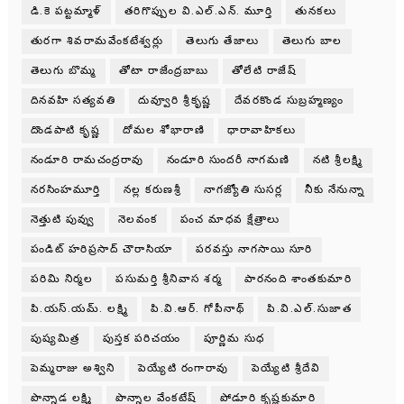
డి.కె పట్టమ్మాళ్
తరిగొప్పుల వి.ఎల్.ఎన్. మూర్తి
తునకలు
తురగా శివరామవేంకటేశ్వర్లు
తెలుగు తేజాలు
తెలుగు బాల
తెలుగు బొమ్మ
తోటా రాజేంద్రబాబు
తోలేటి రాజేష్
దినవహి సత్యవతి
దువ్వూరి శ్రీకృష్ణ
దేవరకొండ సుబ్రహ్మణ్యం
దొండపాటి కృష్ణ
దోమల శోభారాణి
ధారావాహికలు
నండూరి రామచంద్రరావు
నండూరి సుందరీ నాగమణి
నటి శ్రీలక్ష్మి
నరసింహమూర్తి
నల్ల కరుణశ్రీ
నాగజ్యోతి సుసర్ల
నీకు నేనున్నా
నెత్తుటి పువ్వు
నెలవంక
పంచ మాధవ క్షేత్రాలు
పండిట్ హరిప్రసాద్ చౌరాసియా
పరవస్తు నాగసాయి సూరి
పరిమి నిర్మల
పసుమర్తి శ్రీనివాస శర్మ
పారనంది శాంతకుమారి
పి.యస్.యమ్. లక్ష్మి
పి.వి.ఆర్. గోపీనాథ్
పి.వి.ఎల్.సుజాత
పుష్యమిత్ర
పుస్తక పరిచయం
పూర్ణిమ సుధ
పెమ్మరాజు అశ్విని
పెయ్యేటి రంగారావు
పెయ్యేటి శ్రీదేవి
పొన్నాడ లక్ష్మి
పొన్నాల వేంకటేష్
పోడూరి కృష్ణకుమారి