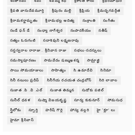
శింజారవం
శివం
శివమ్మ కధ
శ్రీకాంత్ కానం
శ్రీథరమాధురి
శ్రీపతి వాసుదేవమూర్తి
శ్రీపురం మల్లి
శ్రీప్రియ
శ్రీమద్భగవద్గీత
శ్రీరామకర్ణామృతం
శ్రీరామభట్ల ఆదిత్య
సంక్రాంతి
సంగీతం
సండే ఫన్ డే
సంధ్యా నాగేశ్వర
సంపాదకీయం
సతీష్
సత్యం ఓరుగంటి
సదాశివుని లక్ష్మణరావు
సప్తస్వరాల రారాజు.. శ్రీనివాస రాజు
సభలు-సదస్సులు
సమస్యాపూరణం
సామవేదం షణ్ముఖశర్మ
సామ్రాజ్ఞి
సాయి సోమయాజులు
సాహిత్యం
సి.ఉమాదేవి
సినిమా
సినీ నటులు ప్రదీప్
సినీగేయ రచయత చంద్రబోస్
సిరి లాబాల
సుజాత .పి .వి .ఎల్
సుజాత తిమ్మన
సుడోకు పజిల్
సునీల్ ధవళ
సుష్మా విజయకృష్ణ
సూర్య కుకునూర్
సోమసుధ
స్త్రీలోకం
స్పూర్తి
హరీష్ గొర్లె
హాస్య వల్లరి
హై ‘క్లూ’ లు
హైమా శ్రీనివాస్