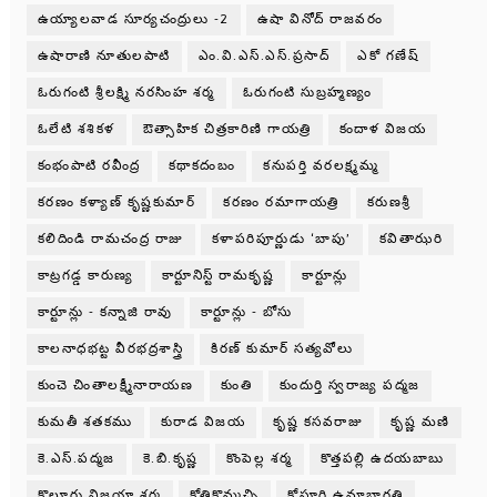
ఉయ్యాలవాడ సూర్యచంద్రులు -2
ఉషా వినోద్ రాజవరం
ఉషారాణి నూతులపాటి
ఎం.వి.ఎస్.ఎస్.ప్రసాద్
ఎకో గణేష్
ఓరుగంటి శ్రీలక్ష్మి నరసింహ శర్మ
ఓరుగంటి సుబ్రహ్మణ్యం
ఓలేటి శశికళ
ఔత్సాహిక చిత్రకారిణి గాయత్రి
కందాళ విజయ
కంభంపాటి రవీంద్ర
కథాకదంబం
కనుపర్తి వరలక్ష్మమ్మ
కరణం కళ్యాణ్ కృష్ణకుమార్
కరణం రమాగాయత్రి
కరుణశ్రీ
కలిదిండి రామచంద్ర రాజు
కళాపరిపూర్ణుడు ‘బాపు’
కవితాఝరి
కాట్రగడ్డ కారుణ్య
కార్టూనిస్ట్ రామకృష్ణ
కార్టూన్లు
కార్టూన్లు - కన్నాజి రావు
కార్టూన్లు - బోసు
కాలనాధభట్ట వీరభద్రశాస్త్రి
కిరణ్ కుమార్ సత్యవోలు
కుంచె చింతాలక్ష్మీనారాయణ
కుంతి
కుందుర్తి స్వరాజ్య పద్మజ
కుమతీ శతకము
కురాడ విజయ
కృష్ణ కసవరాజు
కృష్ణ మణి
కె.ఎస్.పద్మజ
కె.బి.కృష్ణ
కొంపెల్ల శర్మ
కొత్తపల్లి ఉదయబాబు
కొల్లూరు విజయా శర్మ
కోతికొమ్మచ్చి
కోసూరి ఉమాభారతి