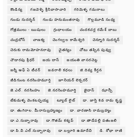
కౌండిన్య
గజవెళ్ళి శ్రీనివాసాచారి
గరిమెళ్ళ గమనాలు
గుండు సుదర్శన్
గుండు హనుమంతరావు
గొల్లమూడి సంధ్య
గోత్రములు - ఋషులు
గ్రంధాలయం
చందకచర్ల రమేశ్ బాబు
చంద్రబోస్
చాణక్య
చెంగల్వల కామేశ్వరి
చెన్నూరి సుదర్శన్
చెరుకు రామమోహనరావు
చైతన్యం
చోటు తప్పిన పువ్వు
చౌడారపు శ్రీధర్
జయ దాస్
జయంతి వాసరచెట్ల
జర్నీ ఆఫ్ ఏ టీచర్
జవరాలి కధలు
జి.దివ్య కీర్తన
జీడిగుంట నరసింహమూర్తి
జూనియర్ లెక్చరర్
జె.ఎల్. నరసింహం
జె.నరసింహమూర్తి
జైదాస్
ఝాన్సీ
టేకుమళ్ళ వెంకటప్పయ్య
ట్యూబ్ లైట్
డా. జాస్తి శివ రామ కృష్ణ
డా. తంగిరాల. మీరాసుబ్రహ్మణ్యం
డా. వారణాసి రామబ్రహ్మం
డా.ఎ.సుబ్బారావు
డా.గౌతమ్ కశ్యప్
డా.తాడేపల్లి పతంజలి
డా.పి.వి.ఎల్.సుబ్బారావు
డా.బల్లూరి ఉమాదేవి
డి. శోభా రాణి