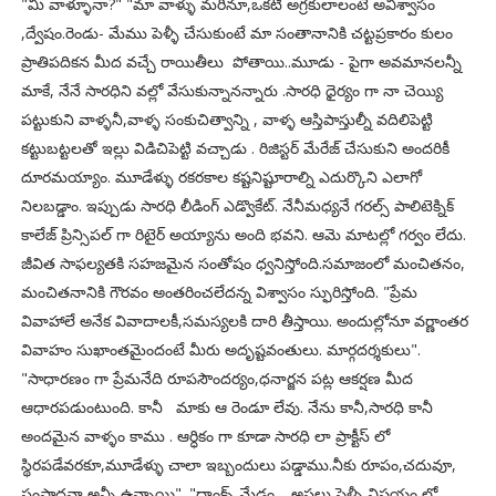
"మీ వాళ్ళూనా?" "మా వాళ్ళు మరీనూ,ఒకటి అగ్రకులాలంటే అవిశ్వాసం
,ద్వేషం.రెండు- మేము పెళ్ళీ చేసుకుంటే మా సంతానానికి చట్టప్రకారం కులం
ప్రాతిపదికన మీద వచ్చే రాయితీలు పోతాయి..మూడు - పైగా అవమానలన్నీ
మాకే, నేనే సారధిని వల్లో వేసుకున్నానన్నారు .సారధి ధైర్యం గా నా చెయ్యి
పట్టుకుని వాళ్ళనీ,వాళ్ళ సంకుచిత్వాన్ని , వాళ్ళ ఆస్తిపాస్తుల్నీ వదిలిపెట్టి
కట్టుబట్టలతో ఇల్లు విడిచిపెట్టి వచ్చాడు . రిజిస్టర్ మేరేజ్ చేసుకుని అందరికీ
దూరమయ్యాం. మూడేళ్ళు రకరకాల కష్టనిష్టూరాల్ని ఎదుర్కొని ఎలాగో
నిలబడ్డాం. ఇప్పుడు సారధి లీడింగ్ ఎడ్వొకేట్. నేనీమధ్యనే గరల్స్ పాలిటెక్నిక్
కాలేజ్ ప్రిన్సిపల్ గా రిటైర్ అయ్యాను అంది భవని. ఆమె మాటల్లో గర్వం లేదు.
జీవిత సాఫల్యతకి సహజమైన సంతోషం ధ్వనిస్తోంది.సమాజంలో మంచితనం,
మంచితనానికి గౌరవం అంతరించలేదన్న విశ్వాసం స్ఫురిస్తోంది. "ప్రేమ
వివాహాలే అనేక వివాదాలకీ,సమస్యలకి దారి తీస్తాయి. అందుల్లోనూ వర్ణాంతర
వివాహం సుఖాంతమైందంటే మీరు అదృష్టవంతులు. మార్గదర్శకులు".
"సాధారణం గా ప్రేమనేది రూపసౌందర్యం,ధనార్జన పట్ల ఆకర్షణ మీద
ఆధారపడుంటుంది. కానీ మాకు ఆ రెండూ లేవు. నేను కానీ,సారధి కానీ
అందమైన వాళ్ళం కాము . ఆర్ధికం గా కూడా సారధి లా ప్రాక్టీస్ లో
స్థిరపడేవరకూ,మూడేళ్ళు చాలా ఇబ్బందులు పడ్డాము.నీకు రూపం,చదువూ,
సంపాదనా అన్నీ ఉన్నాయి". "ధాంక్స్ మేడం . అసలు పెళ్ళీ విషయం లో