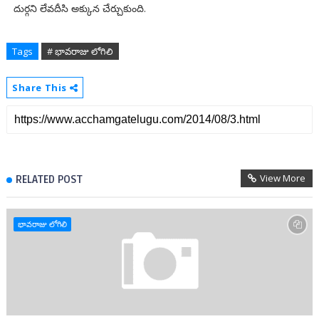
దుర్గని లేవదీసి అక్కున చేర్చుకుంది.
Tags
# భావరాజు లోగిలి
Share This
View More
RELATED POST
భావరాజు లోగిలి