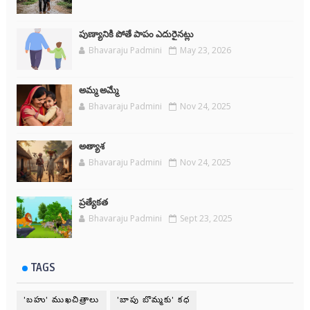
పుణ్యానికి పోతే పాపం ఎదురైనట్లు
Bhavaraju Padmini
May 23, 2026
అమ్మ అమ్మే
Bhavaraju Padmini
Nov 24, 2025
అత్యాశ
Bhavaraju Padmini
Nov 24, 2025
ప్రత్యేకత
Bhavaraju Padmini
Sept 23, 2025
TAGS
'బహు' ముఖచిత్రాలు
'బాపు బొమ్మకు' కధ