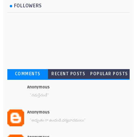
FOLLOWERS
COMMENTS
RECENT POSTS
POPULAR POSTS
Anonymous
"నమస్తేనండీ"
Anonymous
"అద్భుతం గా ఉందండి.ధన్యవాదములు"