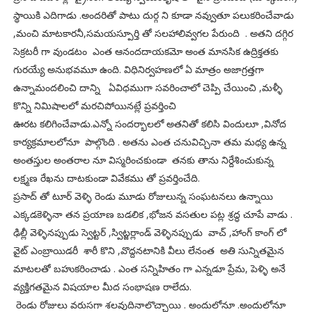
స్థాయికి ఎదిగాడు .అందరితో పాటు దుర్గ ని కూడా నవ్వుతూ పలుకరించేవాడు
,మంచి మాటకారనీ,సమయస్పూర్తి తో సలహాలివ్వగల పేరుంది . అతని దగ్గిర
సెక్రటరీ గా వుండటం ఎంత ఆనందదాయకమో అంత మానసిక ఉద్రిక్తతకు
గురయ్యే అనుభవమూ ఉంది. విధినిర్వహణలో ఏ మాత్రం అజాగ్రత్తగా
ఉన్నామందలించి దాన్ని ఏవిధముగా సవరించాలో చెప్పి చేయించి ,మళ్ళీ
కొన్ని నిమిషాలలో మరచిపోయినట్లే ప్రవర్తించి
ఊరట కలిగించేవాడు.ఎన్నో సందర్భాలలో అతనితో కలిసి విందులూ ,వినోద
కార్యక్రమాలలోనూ పాల్గొంది . అతను ఎంత చనువిచ్చినా తమ మధ్య ఉన్న
అంతస్తుల అంతరాల నూ విస్మరించకుండా తనకు తాను నిర్దేశించుకున్న
లక్ష్మణ రేఖను దాటకుండా వివేకము తో ప్రవర్తించేది.
ప్రసాద్ తో టూర్ వెళ్ళి రెండు మూడు రోజులున్న సంఘటనలు ఉన్నాయి
ఎక్కడకెళ్ళినా తన ప్రయాణ బడలిక ,భోజన వసతుల పట్ల శ్రద్ధ చూపే వాడు .
ఢిల్లీ వెళ్ళినప్పుడు స్వెట్టర్ ,స్విట్జర్లాండ్ వెళ్ళినప్పుడు వాచ్ ,హాంగ్ కాంగ్ లో
వైట్ ఎంబ్రాయిడరీ శారీ కొని ,వొద్దనటానికి వీలు లేనంత అతి సున్నితమైన
మాటలతో బహుకరించాడు . ఎంత సన్నిహితం గా ఎన్నడూ ప్రేమ, పెళ్ళి అనే
వ్యక్తిగతమైన విషయాల మీద సంభాషణ రాలేదు.
రెండు రోజులు వరుసగా శలవుదినాలొచ్చాయి . అందులోనూ .అందులోనూ