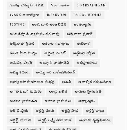
'బాపు బొమ్మకు' కవిత
'రాం' బంటు
G PARVATHESAM
TVSRK.ఆచార్యులు
INTERVIEW
TELUGU BOMMA
TESTING
అంగులూరి అంజనీదేవి
అంతర్యామి
అంబడిపూడి శ్యామసుందర రావు
అక్కిరాజు ప్రసాద్
అక్కిరాజు శ్రీహరి
అక్షరాల గవాక్షాలు
అఖిలాశ
అటక మీది మర్మం
అద్దంకి వెంకట్
అద్దేపల్లి జ్యోతి
అనుష్క శంకర్
అబ్బూరి ఛాయాదేవి
అభిప్రాయాలు
అమ్మ కథలు
అయ్యగారి నాగేంద్రకుమార్
అయ్యలసోమయాజుల సుభద్ర
అవని
అవాల్మీక కదంబమాల
ఆ 'పాటలు' మధురం
ఆండ్ర లలిత
ఆచంట హైమవతి
ఆదూరి హైమావతి
ఆదూరి.హైమవతి
ఆధ్యాత్మికం
ఆర్.వి.ప్రభు
ఆర్టిస్ట్ చందు
ఆర్టిస్ట్ పాణి
ఆర్టిస్ట్ బాబు
ఆర్టిస్ట్ బాలాజీ
ఆర్టిస్ట్ లక్ష్మీ నారాయణ
ఆలూరు కృష్ణప్రసాదు
ఇలా ఎందరున్నారు ?
ఈ దారి మనసైనది