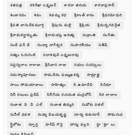
శతపత్ర
శశిరేఖా లక్ష్మణన్
శారదా తనయ
శారదాప్రసాద్
శింజారవం
శివం
శివమ్మ కధ
శ్రీకాంత్ కానం
శ్రీథరమాధురి
శ్రీపతి వాసుదేవమూర్తి
శ్రీపురం మల్లి
శ్రీప్రియ
శ్రీమద్భగవద్గీత
శ్రీరామకర్ణామృతం
శ్రీరామభట్ల ఆదిత్య
సంక్రాంతి
సంగీతం
సండే ఫన్ డే
సంధ్యా నాగేశ్వర
సంపాదకీయం
సతీష్
సత్యం ఓరుగంటి
సదాశివుని లక్ష్మణరావు
సప్తస్వరాల రారాజు.. శ్రీనివాస రాజు
సభలు-సదస్సులు
సమస్యాపూరణం
సామవేదం షణ్ముఖశర్మ
సామ్రాజ్ఞి
సాయి సోమయాజులు
సాహిత్యం
సి.ఉమాదేవి
సినిమా
సినీ నటులు ప్రదీప్
సినీగేయ రచయత చంద్రబోస్
సిరి లాబాల
సుజాత .పి .వి .ఎల్
సుజాత తిమ్మన
సుడోకు పజిల్
సునీల్ ధవళ
సుష్మా విజయకృష్ణ
సూర్య కుకునూర్
సోమసుధ
స్త్రీలోకం
స్పూర్తి
హరీష్ గొర్లె
హాస్య వల్లరి
హై ‘క్లూ’ లు
హైమా శ్రీనివాస్