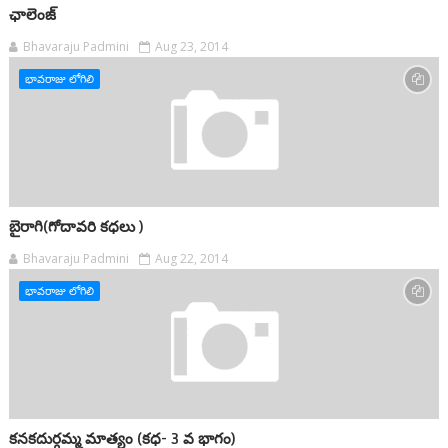
ఛాలెంజ్
Bhavaraju Padmini
Aug 23, 2014
భావరాజు లోగిలి
బైరాగి(గోదావరి కధలు )
Bhavaraju Padmini
Aug 22, 2014
భావరాజు లోగిలి
కనకదుర్గమ్మ మాత్యం (కధ- 3 వ భాగం)