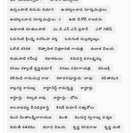
ఉప్పలపాటి కుసుమ కుమారి
ఉయ్యాలవాడ సూర్యచంద్రులు
ఉయ్యాలవాడ సూర్యచంద్రులు -2
ఉషా వినోద్ రాజవరం
ఉషారాణి నూతులపాటి
ఎం.వి.ఎస్.ఎస్.ప్రసాద్
ఎకో గణేష్
ఓరుగంటి శ్రీలక్ష్మి నరసింహ శర్మ
ఓరుగంటి సుబ్రహ్మణ్యం
ఓలేటి శశికళ
ఔత్సాహిక చిత్రకారిణి గాయత్రి
కందాళ విజయ
కంభంపాటి రవీంద్ర
కథాకదంబం
కనుపర్తి వరలక్ష్మమ్మ
కరణం కళ్యాణ్ కృష్ణకుమార్
కరణం రమాగాయత్రి
కరుణశ్రీ
కలిదిండి రామచంద్ర రాజు
కళాపరిపూర్ణుడు ‘బాపు’
కవితాఝరి
కాట్రగడ్డ కారుణ్య
కార్టూనిస్ట్ రామకృష్ణ
కార్టూన్లు
కార్టూన్లు - కన్నాజి రావు
కార్టూన్లు - బోసు
కాలనాధభట్ట వీరభద్రశాస్త్రి
కిరణ్ కుమార్ సత్యవోలు
కుంచె చింతాలక్ష్మీనారాయణ
కుంతి
కుందుర్తి స్వరాజ్య పద్మజ
కుమతీ శతకము
కురాడ విజయ
కృష్ణ కసవరాజు
కృష్ణ మణి