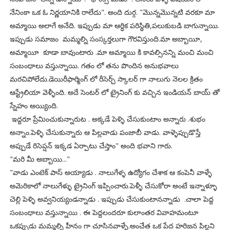
నేనింకా ఒక ఓ నిర్ణయానికి రాలేదు". అంది దుర్గ. "మొన్నమొన్నటి వరకూ మా
అమ్మాయి అలాగే అనేది. ఇప్పుడు మా ఆర్ధిక పరిస్థితి,పలుకుబడి బాగున్నాయి.
ఇప్పుడు సమాజం మమ్మల్ని సంస్కర్తలుగా గౌరవిస్తుంది.మా అబ్బాయీ,
అమ్మాయీ కూడా బావుంటారు .మా అమ్మాయి కి కావల్సినన్ని మంచి మంచి
సంబంధాలు వస్తున్నాయి. గతం లో తను పొందిన అనుభవాలు
మరచిపోలేదు.డెయిరీఫార్మింగ్ లో రీసెర్చ్ స్కాలర్ గా నాలుగు నెలల క్రితం
ఆస్ట్రేలియా వెళ్ళీంది. అదే సెంటర్ లో ట్రైనింగ్ కు వచ్చిన ఇండియన్ బాయ్ తో
స్నేహం అయ్యింది.
ఇద్దరూ ప్రేమించుకున్నారుట . అక్కడే పెళ్ళి చేసుకుంటాం అన్నారు .శుభం
అన్నాం.పెళ్ళి చేసుకున్నారు ఆ పిల్లవాడు పంజాబీ వాడు. వాళ్ళెప్పుడొస్తే
అప్పుడే రిసెప్షన్ ఇక్కడ ఏర్పాటు చేస్తాం" అంది భవాని గారు.
"మరి మీ అబ్బాయి..."
"వాడు ఎంటెక్ పాస్ అయ్యాడు . నాలుగేళ్ళ ఉద్యోగం చేశాక ఆ కంపెనీ వాళ్ళే
అమెరికాలో నాలుగేళ్ళు ట్రైనింగ్ ఇప్పించారు.పెళ్ళీ చేసుకోరా అంటే ఇన్నాళ్ళూ
చెల్లి పెళ్ళి అవ్వనియ్యండన్నాడు . ఇప్పుడు చేసుకుంటానన్నాడు .చాలా పెద్ద
సంబంధాలు వస్తున్నాయి . ఈ పెద్దలందరూ కులాంతర వివాహమంటూ
ఒకప్పుడు మమ్మల్ని హీనం గా చూసినవాళ్ళే.అంచేత ఒక పేద హరిజన పిల్లని