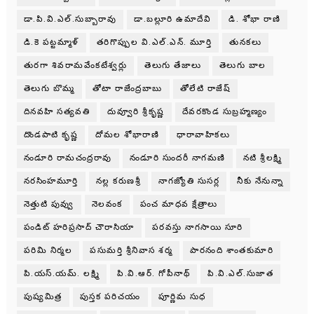
డా.పి.వి.ఎల్.సుబ్బారావు
డా.బల్లూరి ఉమాదేవి
డి. శోభా రాణి
డి.కె పట్టమ్మాళ్
తరిగొప్పుల వి.ఎల్.ఎన్. మూర్తి
తునకలు
తురగా శివరామవేంకటేశ్వర్లు
తెలుగు తేజాలు
తెలుగు బాల
తెలుగు బొమ్మ
తోటా రాజేంద్రబాబు
తోలేటి రాజేష్
దినవహి సత్యవతి
దువ్వూరి శ్రీకృష్ణ
దేవరకొండ సుబ్రహ్మణ్యం
దొండపాటి కృష్ణ
దోమల శోభారాణి
ధారావాహికలు
నండూరి రామచంద్రరావు
నండూరి సుందరీ నాగమణి
నటి శ్రీలక్ష్మి
నరసింహమూర్తి
నల్ల కరుణశ్రీ
నాగజ్యోతి సుసర్ల
నీకు నేనున్నా
నెత్తుటి పువ్వు
నెలవంక
పంచ మాధవ క్షేత్రాలు
పండిట్ హరిప్రసాద్ చౌరాసియా
పరవస్తు నాగసాయి సూరి
పరిమి నిర్మల
పసుమర్తి శ్రీనివాస శర్మ
పారనంది శాంతకుమారి
పి.యస్.యమ్. లక్ష్మి
పి.వి.ఆర్. గోపీనాథ్
పి.వి.ఎల్.సుజాత
పుష్యమిత్ర
పుస్తక పరిచయం
పూర్ణిమ సుధ