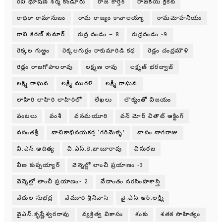
రవి భూషణ్ శర్మ కొండూరు
రాజ కార్తీక్
రాజకీయ క్రికెట్
రాధికా రామానుజం
రామ రాజ్యం కావాలయ్యా
రామమోహనీయం
రావి కిరణ్ కుమార్
రుద్ర దండం – 8
రుద్రదండం -9
రెక్కల గుఱ్ఱం
రెక్కలగుర్రం రాకుమారిడి కధ
రెడ్లం చంద్రమౌళి
రెడ్లం రాజగోపాలరావు
లక్ష్మణ రావు
లక్ష్మణ్ భరద్వాజ్
లక్ష్మి రాఘవ
లక్ష్మీ మురళి
లక్ష్మీ రాఘవ
లాహిరి లాహిరి లాహిరిలో
లేఖలు
లౌక్యంతో విజయం
వంటలు
వంశీ
వనమయూరి
వన్ మోర్ వితౌట్ ఆక్టింగ్
వసంతశ్రీ
వాచికాభినయకర్త ‘గరిమెళ్ళ’
వాసం నాగరాజు
వి.ఎన్.ఆదిత్య
వి.ఎస్.కె.బాబూరావు
విసురజ
వీణ కుప్పయ్యార్
వెన్నెల్లో లాంచీ ప్రయాణం -3
వెన్నెల్లో లాంచీ ప్రయాణం- 2
వేదాంతం నరసింహశాస్త్రి
వేదుల సుభద్ర
వేమూరి శ్రీనివాస్
వై.ఎస్.ఆర్.లక్ష్మి
వైఎస్.కృష్ణేశ్వరరావు
వ్యక్తిత్వ వికాసం
శంకు
శతక సాహిత్యం