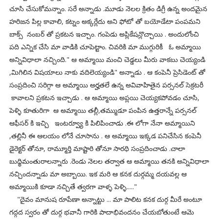
చూసి చేసుకోమన్నాం. సరే అన్నాడు .మూడు నెలల క్రితం డిగ్రీ ఉన్న అందమైన
హరిజన పిల్ల కావాలి, కట్నం అక్కర్లేదు అని ఫోటో తో బయోడేటా పంపమని
బాక్స్ నంబర్ తో ప్రకటన ఇచ్చాం. గంపెడు అప్లికేషన్లొచ్చాయి . అందులోంచి
పది ఎన్నిక చేసి మా వాడికి చూపెట్టాం. చివరికి మా ముగ్గురికీ ఓ అమ్మాయి
అన్నివిధాలా నచ్చింది." ఆ అమ్మాయి మంచి చెడ్డలు మీరు వాకబు చెయ్యండి
,మిగిలిన విషయాలు నాకు వదిలెయ్యండి" అన్నాడు . ఆ కంపెనీ ప్రెసిడెంట్ తో
సంప్రదించి సరిగ్గా ఆ అమ్మాయి అర్హతలే ఉన్న అవివాహితైన పర్సనల్ సెక్రటరీ
కావాలని ప్రకటన ఇచ్చాడు . ఆ అమ్మాయి అప్లయి చెయ్యకపోవడం చూసి,
పెళ్ళి కూతురిగా ఆ అమ్మాయి తల్లీ,తమ్ముడూ పంపిన ఉత్తరాన్నే పర్సనల్
ఆఫీసర్ కి ఇచ్చి ఇంటర్వ్యూ కి పిలిపించాడు .ఈ లోగా నేనా అమ్మాయిని
,తల్లినీ ఈ ఆలయం లోనే చూసాను . ఆ అమ్మాయి ఇక్కడ పనిచేసిన కంపెనీ
డైరెక్టర్ తోనూ, రామ్మూర్తి మాష్టారి తోనూ సారధి సంప్రదించాడు .చాలా
బుధ్ధిమంతురాలన్నారు .రెండు నెలల తర్వాత ఆ అమ్మాయి తనకి అన్నివిధాలా
నచ్చిందన్నాడు మా అబ్బాయి. ఇక మరి ఆ కనక దుర్గమ్మ దయవల్ల ఆ
అమ్మాయికి కూడా నచ్చితే త్వరగా వాళ్ళ పెళ్ళి....."
"దైవం మానుష రూపేణా అన్నాట్టు ... మా పాలిట కనక దుర్గ మీరే అంటూ
గద్గద స్వరం తో దుర్గ భవానీ గారికి పాదాభివందనం చేయబోతుంటే ఆమె