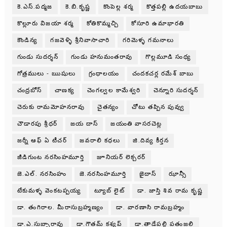
కె.ఎస్.పద్మజ
కె.బి.కృష్ణ
కొంపెల్ల శర్మ
కొత్తపల్లి ఉదయబాబు
కొల్లూరు విజయా శర్మ
కోతికొమ్మచ్చి
కోసూరి ఉమాభారతి
కౌండిన్య
గజవెళ్ళి శ్రీనివాసాచారి
గరిమెళ్ళ గమనాలు
గుండు సుదర్శన్
గుండు హనుమంతరావు
గొల్లమూడి సంధ్య
గోత్రములు - ఋషులు
గ్రంధాలయం
చందకచర్ల రమేశ్ బాబు
చంద్రబోస్
చాణక్య
చెంగల్వల కామేశ్వరి
చెన్నూరి సుదర్శన్
చెరుకు రామమోహనరావు
చైతన్యం
చోటు తప్పిన పువ్వు
చౌడారపు శ్రీధర్
జయ దాస్
జయంతి వాసరచెట్ల
జర్నీ ఆఫ్ ఏ టీచర్
జవరాలి కధలు
జి.దివ్య కీర్తన
జీడిగుంట నరసింహమూర్తి
జూనియర్ లెక్చరర్
జె.ఎల్. నరసింహం
జె.నరసింహమూర్తి
జైదాస్
ఝాన్సీ
టేకుమళ్ళ వెంకటప్పయ్య
ట్యూబ్ లైట్
డా. జాస్తి శివ రామ కృష్ణ
డా. తంగిరాల. మీరాసుబ్రహ్మణ్యం
డా. వారణాసి రామబ్రహ్మం
డా.ఎ.సుబ్బారావు
డా.గౌతమ్ కశ్యప్
డా.తాడేపల్లి పతంజలి