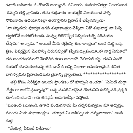
ఉగాది ఆదివారం ఓ రోజునే అయ్యింది .సనివారం ఉదయానికల్లా విజయవాడ
రమ్మని తల్లి వ్రాసింది . తను శుక్రవారం బయల్దేరి విజయవాద వెళ్ళి
సోమవారం ఉదయానికల్లా తిరిగొస్తానని ప్రసాద్ కి చెప్పినప్పుడు-
"నా హృదయ పూర్వక ఉగది శుభాకాంక్షలు.వెళ్ళీరా. నీకో శుభవార్త. నా పెళ్ళీ
త్వరలోనే జరగబోతూంది. నువ్వు తిరిగొచ్చేక పెళ్ళికూతుర్ని పరిచయం
చేస్తాను" అన్నాడు. " అయితే మీకు రెట్టింపు శుభాకాంక్షలు" అంది దుర్గ ఒక్క
క్షణం వివర్ణమైన మొహాన్ని చిరునవ్వుతో కప్పిపుచ్చుకుంటూ..ఈ వార్త ఏమూలో
తన అంతరంగములో చెలరేగిన కలల అలలకది చెలియలి కట్ట. తనని ఎంతో
దయతో చూసుకుంటున్న తన బాస్ కి అన్ని విధాలా అనుకూలమైన జీవిత
భాగస్వామిని ప్రసాదించమని దైవాన్ని ప్రార్ధించింది. ******************
తల్లి కోసం నిరీక్షిస్తూ ఆలయ ప్రాంగణం లో కూర్చుని ఉండగా" "ఏమిటి దుర్గా
!దీర్ఘం గా ఆలోచిస్తున్నావు?" అన్న సుపరిచితమైన గొంతువిని ఉలిక్కిపడి ప్రక్కకి
చూసింది.భవాని గారు తనవైపే అడుగులేస్తూ వస్తోంది.
"ఋఅంది ఋఅంది. ఉగాది పండుగనాడు మీ దర్శనమవ్వటం మా అదృష్టం.
ముందు మీకు శుభాకాంక్షలు . తర్వాత మీ ఆశీస్సులకు ధన్యవాదాలు" అంది
దుర్గ.
"థేంక్యూ, ఏమిటి విశేషాలు"