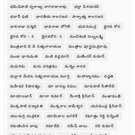
భమిడిపాటి స్వరాజ్య నాగరాజారావు
భల్లా పేరయకవి
భవానీ ఫణి
భారతీయ కాలగణన - పాశ్చాత్య కాలగణన
భావరాజు పద్మిని
భావరాజు లోగిలి
భువనచంద్ర
భైరవ కోన
భైరవ కోన – 8
భైరవకోన -9
మంచికంటి సుబ్బలక్ష్మి
మంత్రవాది వి.వి.సత్యనారాయణ
మంత్రాల పూర్ణచంద్రరావు
మంథా భానుమతి
మణి వడ్లమాని
మణీందర్ కుమార్
మధురిమ
మను చరిత్రము
మన్నెం శారద
మల్లాది వేంకట సత్యనారాయణ మూర్తి
మహాన్యాసము - పధ్ధతి
మహీధర శేషారత్నం
మా బాపట్ల కధలు
మాడపాటి సీతాదేవి
మాయాబజార్
మాలా కుమార్
మీనాక్షి శ్రీనివాస్
ముఖాముఖి
మొక్కపాటి పద్మావతి
మొక్కరాల కామేశ్వరి
యనమండ్ర శ్రీనివాస్
యలమర్తి చంద్రకళ
యామిజాల జగదీశ్
రఘోత్తం రెడ్డి పిన్నింటి
రమణించిన బాపు
రమాదేవి
రమేష్ బాబు
రవి కుమార్