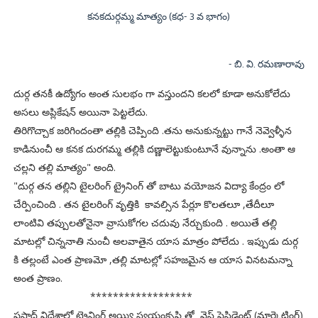
కనకదుర్గమ్మ మాత్యం (కధ- 3 వ భాగం)
- బి. వి. రమణారావు
దుర్గ తనకీ ఉద్యోగం అంత సులభం గా వస్తుందని కలలో కూడా అనుకోలేదు
అసలు అప్లికేషన్ అయినా పెట్టలేదు.
తిరిగొచ్చాక జరిగిందంతా తల్లికి చెప్పింది .తను అనుకున్నట్టు గానే నెవ్వెళ్ళీన
కాడినుంచీ ఆ కనక దురగమ్మ తల్లికి దణ్ణాలెట్టుకుంటూనే వున్నాను .అంతా ఆ
చల్లని తల్లి మాత్యం" అంది.
"దుర్గ తన తల్లిని టైలరింగ్ ట్రైనింగ్ తో బాటు వయోజన విద్యా కేంద్రం లో
చేర్పించింది . తన టైలరింగ్ వృత్తికి కావల్సిన పేర్లూ కొలతలూ ,తేదీలూ
లాంటివి తప్పులతోనైనా వ్రాసుకోగల చదువు నేర్చుకుంది . అయితే తల్లి
మాటల్లో చిన్ననాతి నుంచీ అలవాతైన యాస మాత్రం పోలేదు . ఇప్పుడు దుర్గ
కి తల్లంటే ఎంత ప్రాణమో ,తల్లి మాటల్లో సహజమైన ఆ యాస వినటమన్నా
అంత ప్రాణం.
******************
ప్రసాద్ విదేశాల్లో ట్రైనింగ్ అయ్యి స్వయంకృషి తో వైస్ ప్రెసిడెంట్ (మార్కెటింగ్)