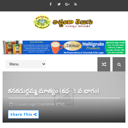
కనకదుర్గమ్మ మాత్యం (కధ- 3 వ భాగం)
12 years ago
భావరాజు లోగిలి,
Share This