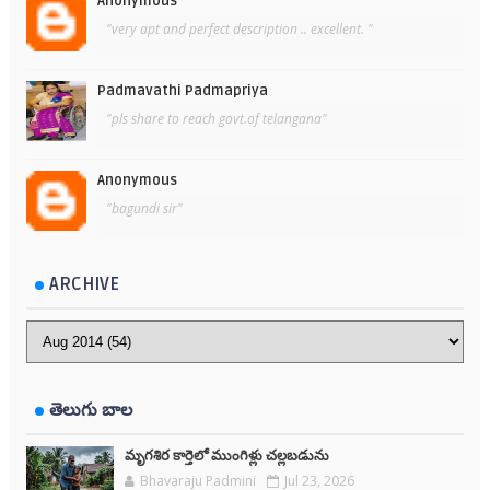
Anonymous
"very apt and perfect description .. excellent. "
Padmavathi Padmapriya
"pls share to reach govt.of telangana"
Anonymous
"bagundi sir"
ARCHIVE
తెలుగు బాల
మృగశిర కార్తెలో ముంగిళ్లు చల్లబడును
Bhavaraju Padmini
Jul 23, 2026