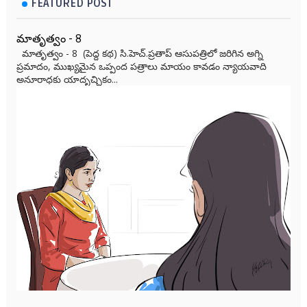
FEATURED POST
మాతృత్వం - 8
మాతృత్వం - 8 (పెద్ద కథ) సి.హెచ్.ప్రతాప్ ఆసుపత్రిలో జరిగిన అగ్ని
ప్రమాదం, ముఖ్యమైన ఒప్పంద పత్రాలు మాయం కావడం న్యాయవాది
అనూరాధకు యాదృచ్ఛికం...