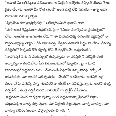
"ఆనాటి మీ ఆశీస్సులు ఫలించాయి. ఆ సెక్రటరీ ఉద్యోగం వచ్చింది .రెండు నెలల
క్రితం చేరాను. అంతా మీ నోటి చలవే" అంది దుర్గ లేచి ఎదురుగా ఉన్న ఆమె
పాదాలకు నమస్కరిస్తూ.
"శ్రీఘ్రమేవ కల్యాణప్రాప్తిరస్తు " ఆశీర్వదించింది భవానీ గారు
"మరె అంత శీఘ్రముగా వద్దులెండి. పైగా నేనింకా వరాన్వేషణ ప్రయత్నంలో
లేను . అంచేత ఆ అవకాశం లేదు."" ఈ పురుషాధిక్య సామాజిక వ్యవస్థలో నా
స్వాతంత్ర్యాన్ని త్యాగం చేసి బానిసత్వం స్వీకరించడానికి సిద్ధం గా లేను. నేనున్న
పరిస్థితిలో పెళ్ళంటే కోరి కష్టాల్ని కొని తెచ్చుకోటమే అవుతుంది".
"నాన్‌సెన్స్! నేను నీ వయస్సులో ఉన్నప్పుడు నా పరిస్థితి నీ పరిస్థితి కంటే
అధ్వాన్నంగా ఉంది.నేను పేద కుటుంబములో పుట్టాను . పైగా మాది
హరిజనుల్లో అట్టడుగు కులం. మేముండే వీధిలోనె ఉన్న సారధి గొప్పింటి
యువకుడు. మా ఇంటికి పదిళ్ళవతల మేడలో ఉండేవాడు. అతనిది అగ్ర
కులం. నేను ఎమెస్సీ పాసై టంపరరీ గా టీచర్ గా పనిచెస్తున్నాను. అతని తండ్రి
ఎడ్వకేట్ . తండ్రి దగ్గరే సారధి జూనియర్ గా ప్రాక్టీస్ చేసేవాడు.
ఇద్దరమూ ఎంత జాగ్రత్తగా వున్నా ఎంత వద్దనుకున్నా ప్రేమలో పడ్డాం.
చుట్టుపక్కల వాళ్ళ కళ్ళ పడ్డాం.. మా పెద్దలకి పట్టుపడ్డాం .వాళ్ళ వాళ్ళూ , మా
వాళ్ళూ బెదిరింపులకూ, దౌర్జన్యాలకూ దిగారు ",