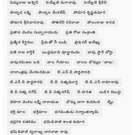
పెమ్మరాజు అశ్విని
పెయ్యేటి రంగారావు
పెయ్యేటి శ్రీదేవి
పొన్నాడ లక్ష్మి
పొన్నాల వేంకటేష్
పోడూరి కృష్ణకుమారి
పోడూరి శ్రీనివాసరావు
పోతినేని రవిరాజా
పోలంరాజు శారద
ప్రతాప వెంకట సుబ్బారాయుడు
ప్రతి రోజు సంక్రాంతి
ప్రత్యేక శీర్షికలు
ప్రేమతో నీ ఋషి
ప్రొఫెసర్ అలేఖ్య
ఫణి రాజ కార్తీక్
బండ్లమూడి పూర్ణానందం
బాపు స్టొరీ బోర్డు
బాపురమణల బడి
బాల గేయాలు
బాలల బొమ్మల 'బాబు'
బాలాంత్రపు వేంకటరమణ
బి.ఎన్.వి.పార్థసారథి
బి.ఎన్.వి.పార్ధసారధి
బి.వి. సత్యమూర్తి
బి.వి.ఎస్.రామారావు
బి.వి.సత్య నగేష్
బి.వి.సత్యనగేష్
బి.హరిత
బుడిగి కబుర్లు
బెహరా వెంకట లక్ష్మీ నారాయణ
బొమ్మ బాగా కుదిరింది
బ్నిం
భక్తి మాల
భక్తిమాల
భగవంతుడు సర్వాంతర్యామి
భద్రగిరి శతకము
భమిడిపాటి శాంత కుమారి
భమిడిపాటి స్వరాజ్య నాగరాజా రావు