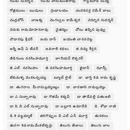
గుండు సుదర్శన్
గుండు హనుమంతరావు
గొల్లమూడి సంధ్య
గోత్రములు - ఋషులు
గ్రంధాలయం
చందకచర్ల రమేశ్ బాబు
చంద్రబోస్
చాణక్య
చెంగల్వల కామేశ్వరి
చెన్నూరి సుదర్శన్
చెరుకు రామమోహనరావు
చైతన్యం
చోటు తప్పిన పువ్వు
చౌడారపు శ్రీధర్
జయ దాస్
జయంతి వాసరచెట్ల
జర్నీ ఆఫ్ ఏ టీచర్
జవరాలి కధలు
జి.దివ్య కీర్తన
జీడిగుంట నరసింహమూర్తి
జూనియర్ లెక్చరర్
జె.ఎల్. నరసింహం
జె.నరసింహమూర్తి
జైదాస్
ఝాన్సీ
టేకుమళ్ళ వెంకటప్పయ్య
ట్యూబ్ లైట్
డా. జాస్తి శివ రామ కృష్ణ
డా. తంగిరాల. మీరాసుబ్రహ్మణ్యం
డా. వారణాసి రామబ్రహ్మం
డా.ఎ.సుబ్బారావు
డా.గౌతమ్ కశ్యప్
డా.తాడేపల్లి పతంజలి
డా.పి.వి.ఎల్.సుబ్బారావు
డా.బల్లూరి ఉమాదేవి
డి. శోభా రాణి
డి.కె పట్టమ్మాళ్
తరిగొప్పుల వి.ఎల్.ఎన్. మూర్తి
తునకలు
తురగా శివరామవేంకటేశ్వర్లు
తెలుగు తేజాలు
తెలుగు బాల