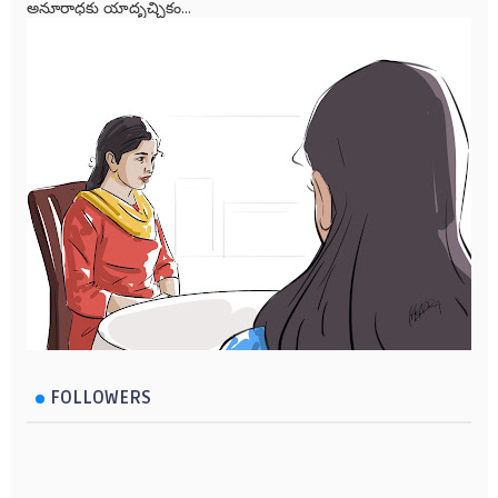
అనూరాధకు యాదృచ్ఛికం...
FOLLOWERS