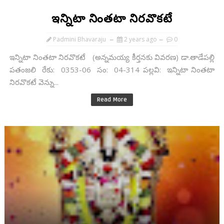
ఇన్నిటా నింతటా నిరవొకటే
Padmini Bhavaraju
2 years ago
0
ఇన్నిటా నింతటా నిరవొకటే (అన్నమయ్య కీర్తనకు వివరణ) డా.తాడేపల్లి
పతంజలి రేకు: 0353-06 సం: 04-314 పల్లవి: ఇన్నిటా నింతటా
నిరవొకటే వెన్ను...
Read More