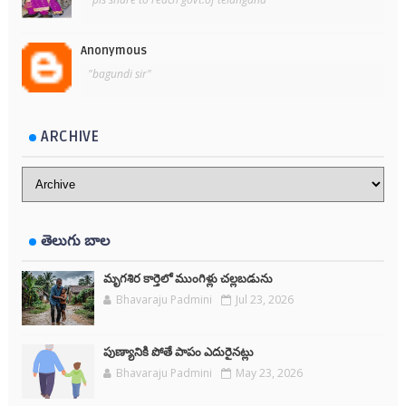
Anonymous
"bagundi sir"
ARCHIVE
తెలుగు బాల
మృగశిర కార్తెలో ముంగిళ్లు చల్లబడును
Bhavaraju Padmini
Jul 23, 2026
పుణ్యానికి పోతే పాపం ఎదురైనట్లు
Bhavaraju Padmini
May 23, 2026