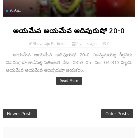
సంగీతం
అయమేవ అయమేవ ఆదిపురుషో 20-0
Bhavaraju Padmini
2 years ago
0
అయమేవ అయమేవ ఆదిపురుషో 20-0 (అన్నమయ్య కీర్తనకు
వివరణ) డా.తాడేపల్లి పతంజలి రేకు: 0353-05 సం: 04-313 పల్లవి:
అయమేవ అయమేవ ఆదిపురుషో జయకరం...
Read More
Newer Posts
Older Posts