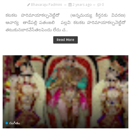
Bhavaraju Padmini
2 years ago
0
కటకట హరిమాయాకల్పనెట్టిదో (అన్నమయ్య కీర్తనకు వివరణ)
ఆచార్య తాడేపల్లి పతంజలి పల్లవి: కటకట హరిమాయాకల్పనెట్టిదో
తటుకునబారవేసేతలపెందు లేదు చ...
Read More
సంగీతం