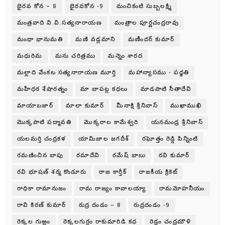
భైరవ కోన – 8
భైరవకోన -9
మంచికంటి సుబ్బలక్ష్మి
మంత్రవాది వి.వి.సత్యనారాయణ
మంత్రాల పూర్ణచంద్రరావు
మంథా భానుమతి
మణి వడ్లమాని
మణీందర్ కుమార్
మధురిమ
మను చరిత్రము
మన్నెం శారద
మల్లాది వేంకట సత్యనారాయణ మూర్తి
మహాన్యాసము - పధ్ధతి
మహీధర శేషారత్నం
మా బాపట్ల కధలు
మాడపాటి సీతాదేవి
మాయాబజార్
మాలా కుమార్
మీనాక్షి శ్రీనివాస్
ముఖాముఖి
మొక్కపాటి పద్మావతి
మొక్కరాల కామేశ్వరి
యనమండ్ర శ్రీనివాస్
యలమర్తి చంద్రకళ
యామిజాల జగదీశ్
రఘోత్తం రెడ్డి పిన్నింటి
రమణించిన బాపు
రమాదేవి
రమేష్ బాబు
రవి కుమార్
రవి భూషణ్ శర్మ కొండూరు
రాజ కార్తీక్
రాజకీయ క్రికెట్
రాధికా రామానుజం
రామ రాజ్యం కావాలయ్యా
రామమోహనీయం
రావి కిరణ్ కుమార్
రుద్ర దండం – 8
రుద్రదండం -9
రెక్కల గుఱ్ఱం
రెక్కలగుర్రం రాకుమారిడి కధ
రెడ్లం చంద్రమౌళి