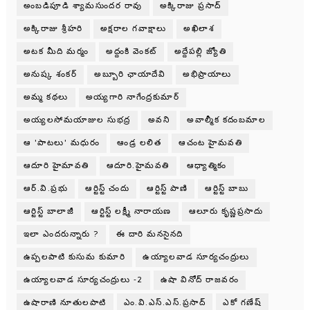
అంబడిపూడి శ్యామసుందర రావు
అక్కిరాజు ప్రసాద్
అక్కిరాజు శ్రీహరి
అక్షరాల గవాక్షాలు
అఖిలాశ
అటక మీది మర్మం
అద్దంకి వెంకట్
అద్దేపల్లి జ్యోతి
అనుష్క శంకర్
అబ్బూరి ఛాయాదేవి
అభిప్రాయాలు
అమ్మ కథలు
అయ్యగారి నాగేంద్రకుమార్
అయ్యలసోమయాజుల సుభద్ర
అవని
అవాల్మీక కదంబమాల
ఆ 'పాటలు' మధురం
ఆండ్ర లలిత
ఆచంట హైమవతి
ఆదూరి హైమావతి
ఆదూరి.హైమవతి
ఆధ్యాత్మికం
ఆర్.వి.ప్రభు
ఆర్టిస్ట్ చందు
ఆర్టిస్ట్ పాణి
ఆర్టిస్ట్ బాబు
ఆర్టిస్ట్ బాలాజీ
ఆర్టిస్ట్ లక్ష్మీ నారాయణ
ఆలూరు కృష్ణప్రసాదు
ఇలా ఎందరున్నారు ?
ఈ దారి మనసైనది
ఉప్పలపాటి కుసుమ కుమారి
ఉయ్యాలవాడ సూర్యచంద్రులు
ఉయ్యాలవాడ సూర్యచంద్రులు -2
ఉషా వినోద్ రాజవరం
ఉషారాణి నూతులపాటి
ఎం.వి.ఎస్.ఎస్.ప్రసాద్
ఎకో గణేష్