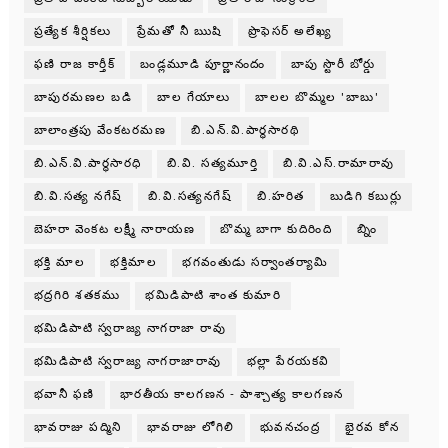
ప్రత్యేక శీర్షికలు
ప్రేమతో నీ ఋషి
ప్రొఫెసర్ అలేఖ్య
ఫణి రాజ కార్తీక్
బండ్లమూడి పూర్ణానందం
బాపు స్టొరీ బోర్డు
బాపురమణల బడి
బాల గేయాలు
బాలల బొమ్మల 'బాబు'
బాలాంత్రపు వేంకటరమణ
బి.ఎన్.వి.పార్థసారథి
బి.ఎన్.వి.పార్ధసారధి
బి.వి. సత్యమూర్తి
బి.వి.ఎస్.రామారావు
బి.వి.సత్య నగేష్
బి.వి.సత్యనగేష్
బి.హరిత
బుడిగి కబుర్లు
బెహరా వెంకట లక్ష్మీ నారాయణ
బొమ్మ బాగా కుదిరింది
బ్నిం
భక్తి మాల
భక్తిమాల
భగవంతుడు సర్వాంతర్యామి
భద్రగిరి శతకము
భమిడిపాటి శాంత కుమారి
భమిడిపాటి స్వరాజ్య నాగరాజా రావు
భమిడిపాటి స్వరాజ్య నాగరాజారావు
భల్లా పేరయకవి
భవానీ ఫణి
భారతీయ కాలగణన - పాశ్చాత్య కాలగణన
భావరాజు పద్మిని
భావరాజు లోగిలి
భువనచంద్ర
భైరవ కోన