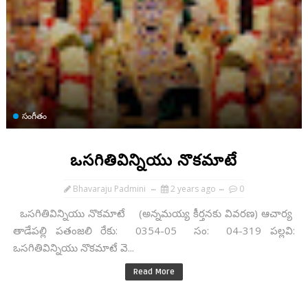
సంగీతం
ఒసగితివిన్నియు నొకమాటే
Bhavaraju Padmini
2 years ago
0
ఒసగితివిన్నియు నొకమాటే (అన్నమయ్య కీర్తనకు వివరణ) ఆచార్య
తాడేపల్లి పతంజలి రేకు: 0354-05 సం: 04-319 పల్లవి:
ఒసగితివిన్నియు నొకమాటే వె...
Read More