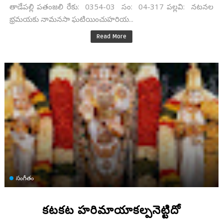
తాడేపల్లి పతంజలి రేకు: 0354-03 సం: 04-317 పల్లవి: నటనల
భ్రమయకు నామనసా ఘటియించుహరియ...
Read More
సంగీతం
కటకట హరిమాయాకల్పనెట్టిదో