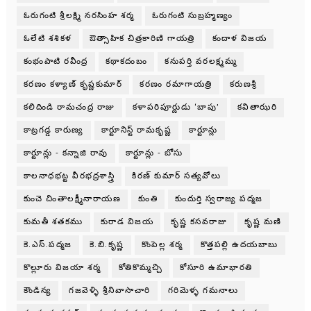
ఓరుగంటి శ్రీలక్ష్మి నరసింహ శర్మ
ఓరుగంటి సుబ్రహ్మణ్యం
ఓలేటి శశికళ
ఔత్సాహిక చిత్రకారిణి గాయత్రి
కందాళ విజయ
కంభంపాటి రవీంద్ర
కథాకదంబం
కనుపర్తి వరలక్ష్మమ్మ
కరణం కళ్యాణ్ కృష్ణకుమార్
కరణం రమాగాయత్రి
కరుణశ్రీ
కలిదిండి రామచంద్ర రాజు
కళాపరిపూర్ణుడు ‘బాపు’
కవితాఝరి
కాట్రగడ్డ కారుణ్య
కార్టూనిస్ట్ రామకృష్ణ
కార్టూన్లు
కార్టూన్లు - కన్నాజి రావు
కార్టూన్లు - బోసు
కాలనాధభట్ట వీరభద్రశాస్త్రి
కిరణ్ కుమార్ సత్యవోలు
కుంచె చింతాలక్ష్మీనారాయణ
కుంతి
కుందుర్తి స్వరాజ్య పద్మజ
కుమతీ శతకము
కురాడ విజయ
కృష్ణ కసవరాజు
కృష్ణ మణి
కె.ఎస్.పద్మజ
కె.బి.కృష్ణ
కొంపెల్ల శర్మ
కొత్తపల్లి ఉదయబాబు
కొల్లూరు విజయా శర్మ
కోతికొమ్మచ్చి
కోసూరి ఉమాభారతి
కౌండిన్య
గజవెళ్ళి శ్రీనివాసాచారి
గరిమెళ్ళ గమనాలు