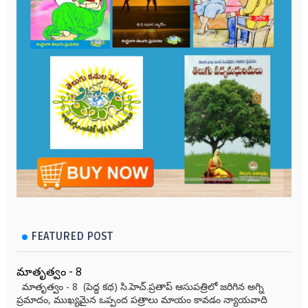
FEATURED POST
మాతృత్వం - 8
మాతృత్వం - 8 (పెద్ద కథ) సి.హెచ్.ప్రతాప్ ఆసుపత్రిలో జరిగిన అగ్ని
ప్రమాదం, ముఖ్యమైన ఒప్పంద పత్రాలు మాయం కావడం న్యాయవాది