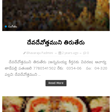
సంగీతం
దేవదేవోత్తముని తిరుతేరు
Bhavaraju Padmini
2 years ago
0
దేవదేవోత్తముని తిరుతేరు (అన్నమయ్య కీర్తనకు వివరణ) ఆచార్య
తాడేపల్లి పతంజలి 7780541502 రేకు: 0354-06 సం: 04-320
పల్లవి: దేవదేవోత్తముని ...
Read More