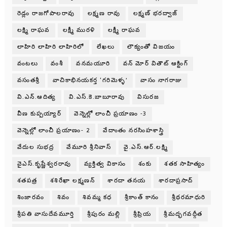
రెడ్లం రాజగోపాలరావు
లక్ష్మణ రావు
లక్ష్మణ్ భరద్వాజ్
లక్ష్మి రాఘవ
లక్ష్మీ మురళి
లక్ష్మీ రాఘవ
లాహిరి లాహిరి లాహిరిలో
లేఖలు
లౌక్యంతో విజయం
వంటలు
వంశీ
వనమయూరి
వన్ మోర్ వితౌట్ ఆక్టింగ్
వసంతశ్రీ
వాచికాభినయకర్త ‘గరిమెళ్ళ’
వాసం నాగరాజు
వి.ఎన్.ఆదిత్య
వి.ఎస్.కె.బాబూరావు
విసురజ
వీణ కుప్పయ్యార్
వెన్నెల్లో లాంచీ ప్రయాణం -3
వెన్నెల్లో లాంచీ ప్రయాణం- 2
వేదాంతం నరసింహశాస్త్రి
వేదుల సుభద్ర
వేమూరి శ్రీనివాస్
వై.ఎస్.ఆర్.లక్ష్మి
వైఎస్.కృష్ణేశ్వరరావు
వ్యక్తిత్వ వికాసం
శంకు
శతక సాహిత్యం
శతపత్ర
శశిరేఖా లక్ష్మణన్
శారదా తనయ
శారదాప్రసాద్
శింజారవం
శివం
శివమ్మ కధ
శ్రీకాంత్ కానం
శ్రీథరమాధురి
శ్రీపతి వాసుదేవమూర్తి
శ్రీపురం మల్లి
శ్రీప్రియ
శ్రీమద్భగవద్గీత