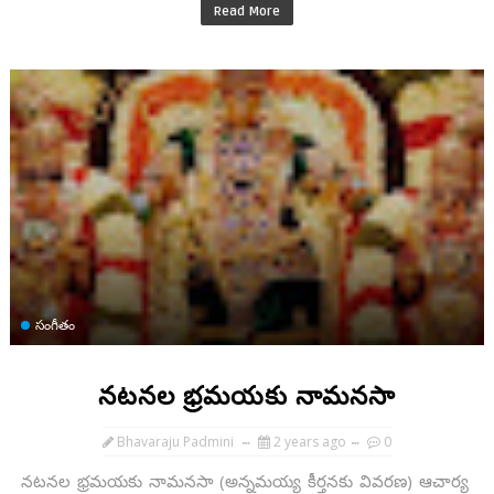
Read More
సంగీతం
నటనల భ్రమయకు నామనసా
Bhavaraju Padmini
2 years ago
0
నటనల భ్రమయకు నామనసా (అన్నమయ్య కీర్తనకు వివరణ) ఆచార్య