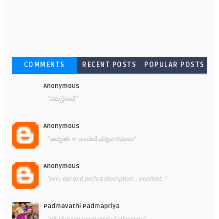
COMMENTS
RECENT POSTS
POPULAR POSTS
Anonymous
"నమస్తేనండీ"
Anonymous
"అద్భుతం గా ఉందండి.ధన్యవాదములు"
Anonymous
"very apt and perfect description .. excellent. "
Padmavathi Padmapriya
"pls share to reach govt.of telangana"