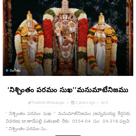
సంగీతం
‘నిశ్చింతం పరమం సుఖ’’మనుమాటేనిజము
Padmini Bhavaraju
2 years ago
0
‘ నిశ్చింతం పరమం సుఖ ’’ మనుమాటేనిజము (అన్నమయ్య కీర్తనకు
వివరణ) డా.తాడేపల్లి పతంజలి రేకు: 0354-04 సం: 04-318 పల్లవి:
‘‘ నిశ్చింతం పరమం సు...