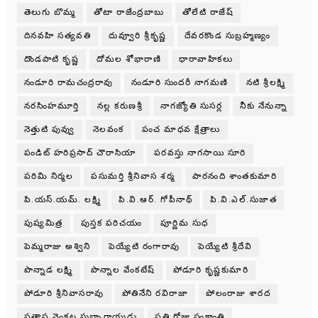
తెలుగు బొమ్మ
తోటా రాజేంద్రబాబు
తోలేటి రాజేష్
దినవహి సత్యవతి
దువ్వూరి శ్రీకృష్ణ
దేవరకొండ సుబ్రహ్మణ్యం
దొండపాటి కృష్ణ
దోమల శోభారాణి
ధారావాహికలు
నండూరి రామచంద్రరావు
నండూరి సుందరీ నాగమణి
నటి శ్రీలక్ష్మి
నరసింహమూర్తి
నల్ల కరుణశ్రీ
నాగజ్యోతి సుసర్ల
నీకు నేనున్నా
నెత్తుటి పువ్వు
నెలవంక
పంచ మాధవ క్షేత్రాలు
పండిట్ హరిప్రసాద్ చౌరాసియా
పరవస్తు నాగసాయి సూరి
పరిమి నిర్మల
పసుమర్తి శ్రీనివాస శర్మ
పారనంది శాంతకుమారి
పి.యస్.యమ్. లక్ష్మి
పి.వి.ఆర్. గోపీనాథ్
పి.వి.ఎల్.సుజాత
పుష్యమిత్ర
పుస్తక పరిచయం
పూర్ణిమ సుధ
పెమ్మరాజు అశ్విని
పెయ్యేటి రంగారావు
పెయ్యేటి శ్రీదేవి
పొన్నాడ లక్ష్మి
పొన్నాల వేంకటేష్
పోడూరి కృష్ణకుమారి
పోడూరి శ్రీనివాసరావు
పోతినేని రవిరాజా
పోలంరాజు శారద
ప్రతాప వెంకట సుబ్బారాయుడు
ప్రతి రోజు సంక్రాంతి