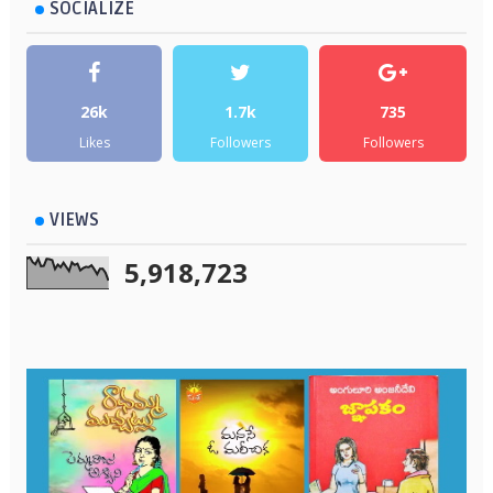
SOCIALIZE
26k
1.7k
735
Likes
Followers
Followers
VIEWS
5,918,723