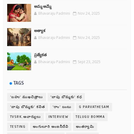
అమ్మ అమ్మే
Bhavaraju Padmini
Nov 24, 2025
అత్యాశ
Bhavaraju Padmini
Nov 24, 2025
ప్రత్యేకత
Bhavaraju Padmini
Sept 23, 2025
TAGS
'బహు' ముఖచిత్రాలు
'బాపు బొమ్మకు' కధ
'బాపు బొమ్మకు' కవిత
'రాం' బంటు
G PARVATHESAM
TVSRK.ఆచార్యులు
INTERVIEW
TELUGU BOMMA
TESTING
అంగులూరి అంజనీదేవి
అంతర్యామి