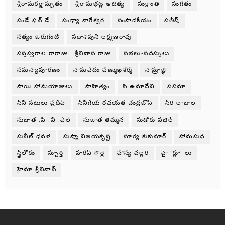
శ్రీరామకర్ణామృతం
శ్రీరామభట్ల ఆదిత్య
సంక్రాంతి
సంగీతం
సండే ఫన్ డే
సంధ్యా నాగేశ్వర
సంపాదకీయం
సతీష్
సత్యం ఓరుగంటి
సదాశివుని లక్ష్మణరావు
సప్తస్వరాల రారాజు.. శ్రీనివాస రాజు
సభలు-సదస్సులు
సమస్యాపూరణం
సామవేదం షణ్ముఖశర్మ
సామ్రాజ్ఞి
సాయి సోమయాజులు
సాహిత్యం
సి.ఉమాదేవి
సినిమా
సినీ నటులు ప్రదీప్
సినీగేయ రచయత చంద్రబోస్
సిరి లాబాల
సుజాత .పి .వి .ఎల్
సుజాత తిమ్మన
సుడోకు పజిల్
సునీల్ ధవళ
సుష్మా విజయకృష్ణ
సూర్య కుకునూర్
సోమసుధ
స్త్రీలోకం
స్పూర్తి
హరీష్ గొర్లె
హాస్య వల్లరి
హై ‘క్లూ’ లు
హైమా శ్రీనివాస్