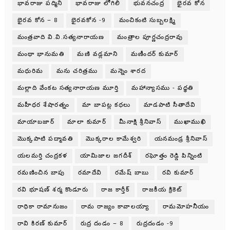
భావరాజు పద్మిని
భావరాజు లోగిలి
భువనచంద్ర
భైరవ కోన
భైరవ కోన – 8
భైరవకోన -9
మంచికంటి సుబ్బలక్ష్మి
మంత్రవాది వి.వి.సత్యనారాయణ
మంత్రాల పూర్ణచంద్రరావు
మంథా భానుమతి
మణి వడ్లమాని
మణీందర్ కుమార్
మధురిమ
మను చరిత్రము
మన్నెం శారద
మల్లాది వేంకట సత్యనారాయణ మూర్తి
మహాన్యాసము - పధ్ధతి
మహీధర శేషారత్నం
మా బాపట్ల కధలు
మాడపాటి సీతాదేవి
మాయాబజార్
మాలా కుమార్
మీనాక్షి శ్రీనివాస్
ముఖాముఖి
మొక్కపాటి పద్మావతి
మొక్కరాల కామేశ్వరి
యనమండ్ర శ్రీనివాస్
యలమర్తి చంద్రకళ
యామిజాల జగదీశ్
రఘోత్తం రెడ్డి పిన్నింటి
రమణించిన బాపు
రమాదేవి
రమేష్ బాబు
రవి కుమార్
రవి భూషణ్ శర్మ కొండూరు
రాజ కార్తీక్
రాజకీయ క్రికెట్
రాధికా రామానుజం
రామ రాజ్యం కావాలయ్యా
రామమోహనీయం
రావి కిరణ్ కుమార్
రుద్ర దండం – 8
రుద్రదండం -9