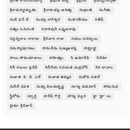
శ్రీపతి వాసుదేవమూర్తి
శ్రీపురం మల్లి
శ్రీప్రియ
శ్రీమద్భగవద్గీత
శ్రీరామకర్ణామృతం
శ్రీరామభట్ల ఆదిత్య
సంక్రాంతి
సంగీతం
సండే ఫన్ డే
సంధ్యా నాగేశ్వర
సంపాదకీయం
సతీష్
సత్యం ఓరుగంటి
సదాశివుని లక్ష్మణరావు
సప్తస్వరాల రారాజు.. శ్రీనివాస రాజు
సభలు-సదస్సులు
సమస్యాపూరణం
సామవేదం షణ్ముఖశర్మ
సామ్రాజ్ఞి
సాయి సోమయాజులు
సాహిత్యం
సి.ఉమాదేవి
సినిమా
సినీ నటులు ప్రదీప్
సినీగేయ రచయత చంద్రబోస్
సిరి లాబాల
సుజాత .పి .వి .ఎల్
సుజాత తిమ్మన
సుడోకు పజిల్
సునీల్ ధవళ
సుష్మా విజయకృష్ణ
సూర్య కుకునూర్
సోమసుధ
స్త్రీలోకం
స్పూర్తి
హరీష్ గొర్లె
హాస్య వల్లరి
హై ‘క్లూ’ లు
హైమా శ్రీనివాస్