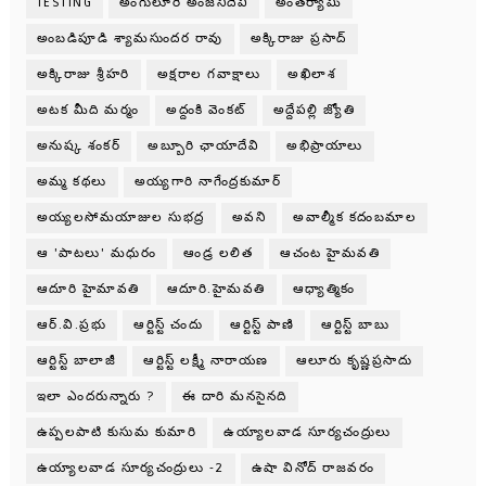
TESTING
అంగులూరి అంజనీదేవి
అంతర్యామి
అంబడిపూడి శ్యామసుందర రావు
అక్కిరాజు ప్రసాద్
అక్కిరాజు శ్రీహరి
అక్షరాల గవాక్షాలు
అఖిలాశ
అటక మీది మర్మం
అద్దంకి వెంకట్
అద్దేపల్లి జ్యోతి
అనుష్క శంకర్
అబ్బూరి ఛాయాదేవి
అభిప్రాయాలు
అమ్మ కథలు
అయ్యగారి నాగేంద్రకుమార్
అయ్యలసోమయాజుల సుభద్ర
అవని
అవాల్మీక కదంబమాల
ఆ 'పాటలు' మధురం
ఆండ్ర లలిత
ఆచంట హైమవతి
ఆదూరి హైమావతి
ఆదూరి.హైమవతి
ఆధ్యాత్మికం
ఆర్.వి.ప్రభు
ఆర్టిస్ట్ చందు
ఆర్టిస్ట్ పాణి
ఆర్టిస్ట్ బాబు
ఆర్టిస్ట్ బాలాజీ
ఆర్టిస్ట్ లక్ష్మీ నారాయణ
ఆలూరు కృష్ణప్రసాదు
ఇలా ఎందరున్నారు ?
ఈ దారి మనసైనది
ఉప్పలపాటి కుసుమ కుమారి
ఉయ్యాలవాడ సూర్యచంద్రులు
ఉయ్యాలవాడ సూర్యచంద్రులు -2
ఉషా వినోద్ రాజవరం