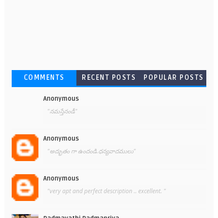
COMMENTS
RECENT POSTS
POPULAR POSTS
Anonymous
"నమస్తేనండీ"
Anonymous
"అద్భుతం గా ఉందండి.ధన్యవాదములు"
Anonymous
"very apt and perfect description .. excellent. "