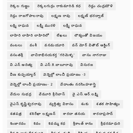
రెక్కల గుఱ్ఱం
రెక్కలగుర్రం రాకుమారిడి కధ
రెడ్లం చంద్రమౌళి
రెడ్లం రాజగోపాలరావు
లక్ష్మణ రావు
లక్ష్మణ్ భరద్వాజ్
లక్ష్మి రాఘవ
లక్ష్మీ మురళి
లక్ష్మీ రాఘవ
లాహిరి లాహిరి లాహిరిలో
లేఖలు
లౌక్యంతో విజయం
వంటలు
వంశీ
వనమయూరి
వన్ మోర్ వితౌట్ ఆక్టింగ్
వసంతశ్రీ
వాచికాభినయకర్త ‘గరిమెళ్ళ’
వాసం నాగరాజు
వి.ఎన్.ఆదిత్య
వి.ఎస్.కె.బాబూరావు
విసురజ
వీణ కుప్పయ్యార్
వెన్నెల్లో లాంచీ ప్రయాణం -3
వెన్నెల్లో లాంచీ ప్రయాణం- 2
వేదాంతం నరసింహశాస్త్రి
వేదుల సుభద్ర
వేమూరి శ్రీనివాస్
వై.ఎస్.ఆర్.లక్ష్మి
వైఎస్.కృష్ణేశ్వరరావు
వ్యక్తిత్వ వికాసం
శంకు
శతక సాహిత్యం
శతపత్ర
శశిరేఖా లక్ష్మణన్
శారదా తనయ
శారదాప్రసాద్
శింజారవం
శివం
శివమ్మ కధ
శ్రీకాంత్ కానం
శ్రీథరమాధురి