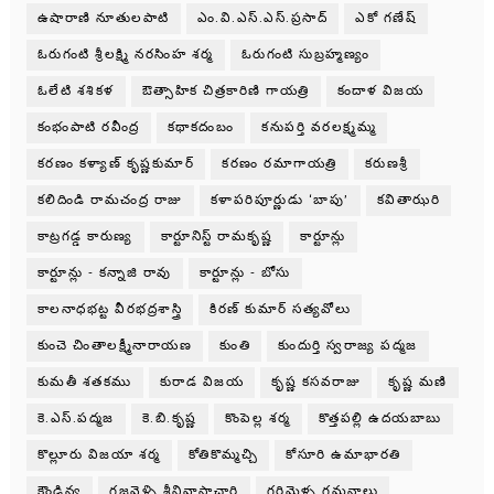
ఉషారాణి నూతులపాటి
ఎం.వి.ఎస్.ఎస్.ప్రసాద్
ఎకో గణేష్
ఓరుగంటి శ్రీలక్ష్మి నరసింహ శర్మ
ఓరుగంటి సుబ్రహ్మణ్యం
ఓలేటి శశికళ
ఔత్సాహిక చిత్రకారిణి గాయత్రి
కందాళ విజయ
కంభంపాటి రవీంద్ర
కథాకదంబం
కనుపర్తి వరలక్ష్మమ్మ
కరణం కళ్యాణ్ కృష్ణకుమార్
కరణం రమాగాయత్రి
కరుణశ్రీ
కలిదిండి రామచంద్ర రాజు
కళాపరిపూర్ణుడు ‘బాపు’
కవితాఝరి
కాట్రగడ్డ కారుణ్య
కార్టూనిస్ట్ రామకృష్ణ
కార్టూన్లు
కార్టూన్లు - కన్నాజి రావు
కార్టూన్లు - బోసు
కాలనాధభట్ట వీరభద్రశాస్త్రి
కిరణ్ కుమార్ సత్యవోలు
కుంచె చింతాలక్ష్మీనారాయణ
కుంతి
కుందుర్తి స్వరాజ్య పద్మజ
కుమతీ శతకము
కురాడ విజయ
కృష్ణ కసవరాజు
కృష్ణ మణి
కె.ఎస్.పద్మజ
కె.బి.కృష్ణ
కొంపెల్ల శర్మ
కొత్తపల్లి ఉదయబాబు
కొల్లూరు విజయా శర్మ
కోతికొమ్మచ్చి
కోసూరి ఉమాభారతి
కౌండిన్య
గజవెళ్ళి శ్రీనివాసాచారి
గరిమెళ్ళ గమనాలు