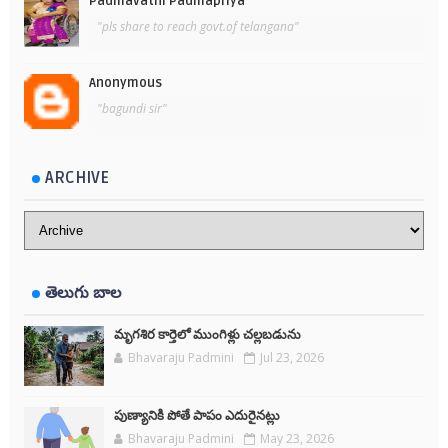
Padmavathi Padmapriya
"pls share to reach govt.of telangana"
Anonymous
"bagundi sir"
ARCHIVE
తెలుగు బాల
మృగశిర కార్తెలో ముంగిళ్లు చల్లబడును
Bhavaraju Padmini
Jul 23, 2026
పుణ్యానికి పోతే పాపం ఎదురైనట్లు
Bhavaraju Padmini
May 23, 2026