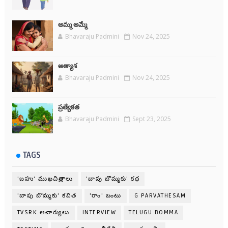
అమ్మ అమ్మే
Bhavaraju Padmini
Nov 24, 2025
అత్యాశ
Bhavaraju Padmini
Nov 24, 2025
ప్రత్యేకత
Bhavaraju Padmini
Sept 23, 2025
TAGS
'బహు' ముఖచిత్రాలు
'బాపు బొమ్మకు' కధ
'బాపు బొమ్మకు' కవిత
'రాం' బంటు
G PARVATHESAM
TVSRK.ఆచార్యులు
INTERVIEW
TELUGU BOMMA