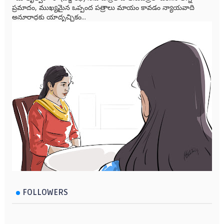
ప్రమాదం, ముఖ్యమైన ఒప్పంద పత్రాలు మాయం కావడం న్యాయవాది
అనూరాధకు యాదృచ్ఛికం...
FOLLOWERS