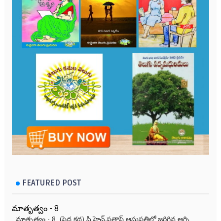
FEATURED POST
మాతృత్వం - 8
మాతృత్వం - 8 (పెద్ద కథ) సి.హెచ్.ప్రతాప్ ఆసుపత్రిలో జరిగిన అగ్ని