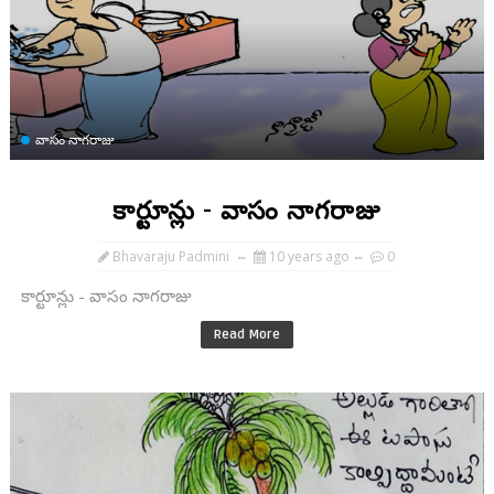
వాసం నాగరాజు
కార్టూన్లు - వాసం నాగరాజు
Bhavaraju Padmini
10 years ago
0
కార్టూన్లు - వాసం నాగరాజు
Read More