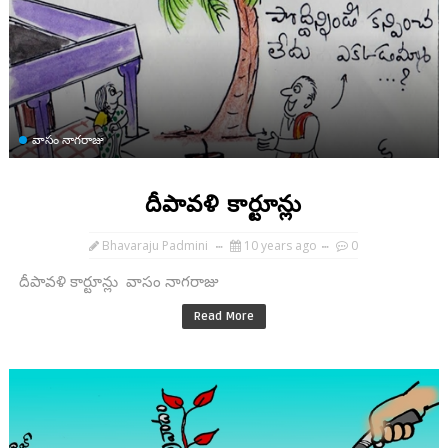
వాసం నాగరాజు
దీపావళి కార్టూన్లు
Bhavaraju Padmini
10 years ago
0
దీపావళి కార్టూన్లు వాసం నాగరాజు
Read More