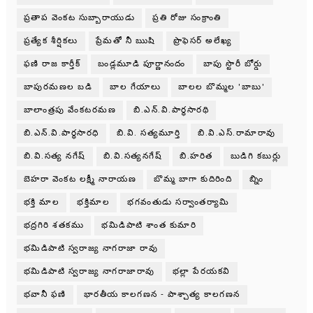
ప్రతాప వెంకట సుబ్బారాయుడు
ప్రతి రోజు సంక్రాంతి
ప్రత్యేక శీర్షికలు
ప్రేమతో నీ ఋషి
ప్రొఫెసర్ అలేఖ్య
ఫణి రాజ కార్తీక్
బండ్లమూడి పూర్ణానందం
బాపు స్టొరీ బోర్డు
బాపురమణల బడి
బాల గేయాలు
బాలల బొమ్మల 'బాబు'
బాలాంత్రపు వేంకటరమణ
బి.ఎన్.వి.పార్థసారథి
బి.ఎన్.వి.పార్ధసారధి
బి.వి. సత్యమూర్తి
బి.వి.ఎస్.రామారావు
బి.వి.సత్య నగేష్
బి.వి.సత్యనగేష్
బి.హరిత
బుడిగి కబుర్లు
బెహరా వెంకట లక్ష్మీ నారాయణ
బొమ్మ బాగా కుదిరింది
బ్నిం
భక్తి మాల
భక్తిమాల
భగవంతుడు సర్వాంతర్యామి
భద్రగిరి శతకము
భమిడిపాటి శాంత కుమారి
భమిడిపాటి స్వరాజ్య నాగరాజా రావు
భమిడిపాటి స్వరాజ్య నాగరాజారావు
భల్లా పేరయకవి
భవానీ ఫణి
భారతీయ కాలగణన - పాశ్చాత్య కాలగణన