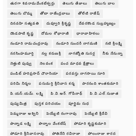
తురగా శివరామవేంకటేశ్వర్లు
తెలుగు తేజాలు
తెలుగు బాల
తెలుగు బొమ్మ
తోటా రాజేంద్రబాబు
తోలేటి రాజేష్
దినవహి సత్యవతి
దువ్వూరి శ్రీకృష్ణ
దేవరకొండ సుబ్రహ్మణ్యం
దొండపాటి కృష్ణ
దోమల శోభారాణి
ధారావాహికలు
నండూరి రామచంద్రరావు
నండూరి సుందరీ నాగమణి
నటి శ్రీలక్ష్మి
నరసింహమూర్తి
నల్ల కరుణశ్రీ
నాగజ్యోతి సుసర్ల
నీకు నేనున్నా
నెత్తుటి పువ్వు
నెలవంక
పంచ మాధవ క్షేత్రాలు
పండిట్ హరిప్రసాద్ చౌరాసియా
పరవస్తు నాగసాయి సూరి
పరిమి నిర్మల
పసుమర్తి శ్రీనివాస శర్మ
పారనంది శాంతకుమారి
పి.యస్.యమ్. లక్ష్మి
పి.వి.ఆర్. గోపీనాథ్
పి.వి.ఎల్.సుజాత
పుష్యమిత్ర
పుస్తక పరిచయం
పూర్ణిమ సుధ
పెమ్మరాజు అశ్విని
పెయ్యేటి రంగారావు
పెయ్యేటి శ్రీదేవి
పొన్నాడ లక్ష్మి
పొన్నాల వేంకటేష్
పోడూరి కృష్ణకుమారి
పోడూరి శ్రీనివాసరావు
పోతినేని రవిరాజా
పోలంరాజు శారద