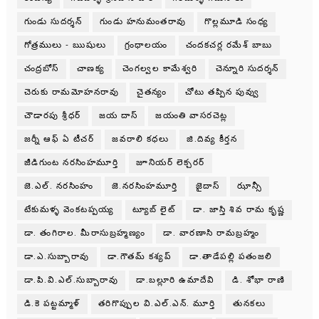
గుండు సుదర్శన్
గుండు హనుమంతరావు
గొల్లమూడి సంధ్య
గోత్రములు - ఋషులు
గ్రంధాలయం
చందకచర్ల రమేశ్ బాబు
చంద్రబోస్
చాణక్య
చెంగల్వల కామేశ్వరి
చెన్నూరి సుదర్శన్
చెరుకు రామమోహనరావు
చైతన్యం
చోటు తప్పిన పువ్వు
చౌడారపు శ్రీధర్
జయ దాస్
జయంతి వాసరచెట్ల
జర్నీ ఆఫ్ ఏ టీచర్
జవరాలి కధలు
జి.దివ్య కీర్తన
జీడిగుంట నరసింహమూర్తి
జూనియర్ లెక్చరర్
జె.ఎల్. నరసింహం
జె.నరసింహమూర్తి
జైదాస్
ఝాన్సీ
టేకుమళ్ళ వెంకటప్పయ్య
ట్యూబ్ లైట్
డా. జాస్తి శివ రామ కృష్ణ
డా. తంగిరాల. మీరాసుబ్రహ్మణ్యం
డా. వారణాసి రామబ్రహ్మం
డా.ఎ.సుబ్బారావు
డా.గౌతమ్ కశ్యప్
డా.తాడేపల్లి పతంజలి
డా.పి.వి.ఎల్.సుబ్బారావు
డా.బల్లూరి ఉమాదేవి
డి. శోభా రాణి
డి.కె పట్టమ్మాళ్
తరిగొప్పుల వి.ఎల్.ఎన్. మూర్తి
తునకలు